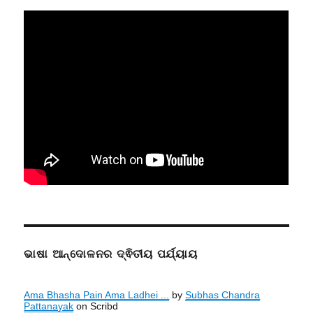
ଭାଷା ଆନ୍ଦୋଳନର ଦ୍ଵିତୀୟ ପର୍ଯ୍ୟାୟ
Ama Bhasha Pain Ama Ladhei ...
by
Subhas Chandra
Pattanayak
on Scribd