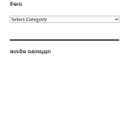
ବିଭାଗ
ବିଭାଗ
ସାମାଜିକ ଗଣମାଧ୍ୟମ