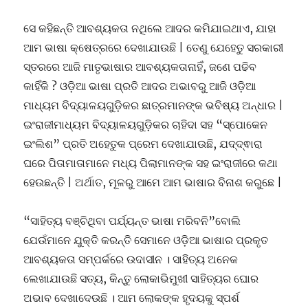
ସେ କହିଛନ୍ତି ଆବଶ୍ୟକତା ନଥିଲେ ଆଦର କମିଯାଇଥାଏ, ଯାହା
ଆମ ଭାଷା କ୍ଷେତ୍ରରେ ଦେଖାଯାଉଛି | ତେଣୁ ଯେହେତୁ ସରକାରୀ
ସ୍ତରରେ ଆଜି ମାତୃଭାଷାର ଆବଶ୍ୟକତାନାହିଁ, ଜଣେ ପଢିବ
କାହିଁକି ? ଓଡ଼ିଆ ଭାଷା ପ୍ରତି ଆଦର ଅଭାବରୁ ଆଜି ଓଡ଼ିଆ
ମାଧ୍ୟମ ବିଦ୍ୟାଳୟଗୁଡ଼ିକର ଛାତ୍ରମାନଙ୍କ ଭବିଷ୍ୟ ଅନ୍ଧାର |
ଇଂରାଜୀମାଧ୍ୟମ ବିଦ୍ୟାଳୟଗୁଡ଼ିକର ଚାହିଦା ସହ “ସ୍ପୋକେନ
ଇଂଲିଶ” ପ୍ରତି ଅହେତୁକ ପ୍ରେମ ଦେଖାଯାଉଛି, ଯଦ୍ଦ୍ଵାରା
ଘରେ ପିତାମାତାମାନେ ମଧ୍ୟ ପିଲାମାନଙ୍କ ସହ ଇଂରାଜୀରେ କଥା
ହେଉଛନ୍ତି | ଅର୍ଥାତ, ମୂଳରୁ ଆମେ ଆମ ଭାଷାର ବିନାଶ କରୁଛେ |
“ସାହିତ୍ୟ ବଞ୍ଚିଥିବା ପର୍ଯ୍ୟନ୍ତ ଭାଷା ମରିବନି”ବୋଲି
ଯେଉଁମାନେ ଯୁକ୍ତି କରନ୍ତି ସେମାନେ ଓଡ଼ିଆ ଭାଷାର ପ୍ରକୃତ
ଆବଶ୍ୟକତା ସମ୍ପର୍କରେ ଉଦାସୀନ । ସାହିତ୍ୟ ଅନେକ
ଲେଖାଯାଉଛି ସତ୍ୟ, କିନ୍ତୁ ଲୋକାଭିମୁଖୀ ସାହିତ୍ୟର ଘୋର
ଅଭାବ ଦେଖାଦେଉଛି । ଆମ ଲୋକଙ୍କ ହୃଦୟକୁ ସ୍ପର୍ଶ