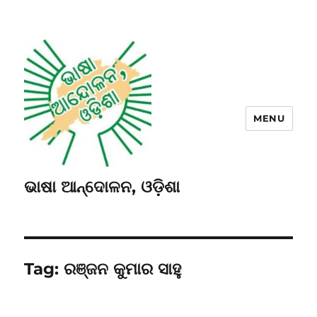
MENU
ଭାଷା ଆନ୍ଦୋଳନ, ଓଡ଼ିଶା
Tag:
ରଞ୍ଜନ କୁମାର ସାହୁ