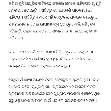
କରିପାରୁନି ଆଧୁନିକ ସାହିତ୍ୟ; ଫଳରେ ଲୋକେ ସାହିତ୍ୟଠାରୁ ମୁହଁ
ଫେରାଇ ନେଉଛନ୍ତି । ସାହିତ୍ୟ ହୋଇଗଲାଣି ପାଠକମାରଣ
ସାହିତ୍ୟ । ସାହିତ୍ୟିକମାନେ ଏହି ବାସ୍ତବତା ଅନୁଭବ କରନ୍ତୁ ଓ
ଯଶମନସ୍କ ନ ହୋଇ ଭାଷାମନସ୍କ ହୁଅନ୍ତୁ ବୋଲି କହି , ସେ
କହିଛନ୍ତି, ଲୋକ ବ୍ୟବହାର ଓ ଶାସନର ଭାଷା ନହେଲେ, ଭାଷା
ମରିଯାଏ।
ଭାଷା ଜନନୀ ପାଇଁ ଆମ ଆଗାମୀ ପିଢ଼ିର ହୃଦୟର ଉତ୍କଣ୍ଠା
ଅନୁଭବ କରିବା ପାଇଁ ଏହି ହୃଦୟସ୍ପର୍ଶୀ ଭାଷଣ ବର୍ତ୍ତମାନର
ସମଗ୍ର ଓଡ଼ିଆ ଜାତି ଅନୁଧ୍ୟାନ କରନ୍ତୁ ।
ସେଥିପାଇଁ ଭାଷା ଆନ୍ଦୋଳନର ଫେସବୁକ ମଞ୍ଚରେ ଥିବା ‘ଭାଷା
ମା ପାଇଁ ପଦେ’ ପୃଷ୍ଠାରୁ ସିଧା ପ୍ରସାରିତ ଏହି ବାସ୍ତବ ଚିତ୍ର
ପ୍ରଦାୟକ ଅଭିଭାଷଣକୁ ସେହି ପୃଷ୍ଠାର ପରିସୀମା ବାହାରେ ଥିବା
ସବୁ ଓଡ଼ିଆଙ୍କ ଅବଗତି ପାଇଁ ଏଠାରେ ସ୍ଥାନିତ କରାହୋଇଛି ।