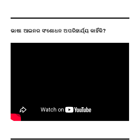
ଭାଷା ଆଇନର ସଂଶୋଧନ ଅପରିହାର୍ଯ୍ୟ କାହିଁକି?