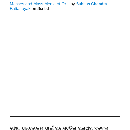
Masses and Mass Media of Or...
by
Subhas Chandra
Pattanayak
on Scribd
ଭାଷା ଆନ୍ଦୋଳନ ପାଇଁ ପ୍ରସ୍ତୁତିର ପ୍ରଥମ ସ୍ତବକ