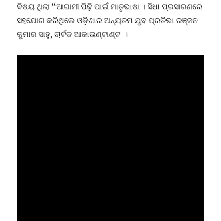
ବିଷୟ ଥିଲା “ଆଗାମୀ ପିଢ଼ି ପାଇଁ ମାତୃଭାଷା । ସିଧା ପ୍ରସାରଣରେ
ସହଯୋଗ କରିଥିଲେ ଓଡ଼ିଶାର ଅନ୍ୟତମ ଯୁବ ପ୍ରତିଭା ରଞ୍ଜନ
କୁମାର ସାହୁ, ଚାର୍ଟଡ ଆକାଉଣ୍ଟାଣ୍ଟ ।