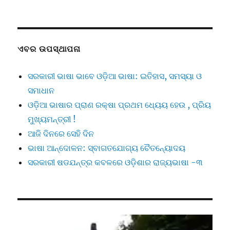
ଏବର ଉପସ୍ଥାପନା
ସରକାରୀ ଭାଷା ଭାବେ ଓଡ଼ିଆ ଭାଷା: ଇତିହାସ, ସମସ୍ୟା ଓ
ସମାଧାନ
ଓଡ଼ିଆ ଭାଷାର ପ୍ରାଣ ରକ୍ଷା ପ୍ରଥମ ଧ୍ୟେୟ ହେଉ , ପ୍ରିୟ
ମୁଖ୍ୟମନ୍ତ୍ରୀ !
ଆଜି ଦିନରେ ସେହି ଦିନ
ଭାଷା ଆନ୍ଦୋଳନ: ସ୍ବାଗତଯୋଗ୍ୟ ଚୈତନ୍ୟୋଦୟ
ସରକାରୀ ଷଡଯନ୍ତ୍ର କବଳରେ ଓଡ଼ିଶାର ରାଜ୍ୟଭାଷା -୩
Video