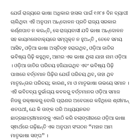
ଦାଶ
ବେନହୁର
ଯେଉଁ ରାଜ୍ୟରେ ଭାଷା ଅଧିକାର ହାସଲ ପାଇଁ ୧୬୮୫ ଦିନ ବ୍ୟାପୀ
ଚାଲିଥିବା ଏହି ଅନୁପମ ଆନ୍ଦୋଳନ ପ୍ରତି ରାଜ୍ୟ ସରକାର
କର୍ଣ୍ଣପାତ ନ କରନ୍ତି, ସେ ରାଜ୍ୟବାସୀ ଯଦି ଭାଷା ଆନ୍ଦୋଳନ
ସହ କାୟମନୋବାକ୍ୟରେ ସମ୍ପୃକ୍ତ ନ ହୁଅନ୍ତି , ତେବେ ସମୟ
ଆସିବ, ଓଡ଼ିଆ ଭାଷା ଅସ୍ତିତ୍ଵ ହରାଇଥିବ, ଓଡ଼ିଆ ଜାତିର
ଭବିଷ୍ୟ ପିଢ଼ି କହୁଥିବ, ଆମର ଏକ ଭାଷା ଥିଲା ଯାହା ନାମ ଓଡ଼ିଆ
। ଓଡ଼ିଆ ଜାତିର ପରିଚୟ ହଜିଯାଇଥିବ ଏବଂ ଭବିଷ୍ୟ ପିଢ଼ି
ପାଖରେ ବର୍ତ୍ତମାନ ପିଢ଼ିର ଯେଉଁ ପରିଚୟ ଥିବ, ତାହା ଥିବ
ମାତୃହନ୍ତାର ପରିଚୟ; କାରଣ, ମା ଓ ମାତୃଭାଷା ଉଭୟେ ସମାନ ।
ଏହି ଭବିତବ୍ୟ ଦୁର୍ଭାଗ୍ୟ କବଳରୁ ବର୍ତ୍ତମାନର ଓଡ଼ିଆ ସମାଜ
ନିଜକୁ ରକ୍ଷାକରୁ ବୋଲି ପ୍ରାଣର ଅବେଗରେ କହିଥିଲେ ଶ୍ରୀମାନ୍
ଶତପଥୀ, ଯେ କି ତାଙ୍କ ପରି ଅଧ୍ୟୟନରତ
ଛାତ୍ରଛାତ୍ରୀମାନଙ୍କୁ ଏକାଠି କରି ବଲାଙ୍ଗୀରରେ ଓଡ଼ିଆ ଭାଷା
ସ୍ଵାର୍ଥରେ ଗଢ଼ିଛନ୍ତି ଏକ ଅନୁପମ ସଂଗଠନ “ମହାନ ଆମ
ମାତୃଭାଷା ସଙ୍ଘ” ।