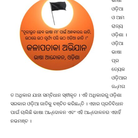
ଭାଷା
ଓଡ଼ିଆ
ଓ ଆମ
ରାଜ୍ୟ
ଓଡ଼ିଶା ।
ଓଡ଼ିଆ
ଭାଷା
ପ୍ର
ତ୍ୟେକ
ଓଡ଼ିଆର
ଜନ୍ମଗ
ତ ଅଧିକାର ଯାହା ସମ୍ବିଧାନ ସ୍ଵୀକୃତ । ଏହି ଅଧିକାରରୁ ଓଡ଼ିଶା
ସରକାର ଓଡ଼ିଆ ଜାତିକୁ ବଞ୍ଚିତ କରିଛନ୍ତି । ଏହାର ପ୍ରତିବିଧାନ
ପାଇଁ ଚାଲିଛି ଭାଷା ଆନ୍ଦୋଳନ ଏବଂ ଏହି ଆନ୍ଦୋଳନର ଏହାହିଁ
ନଭମଞ୍ଚ ।