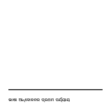
ଭାଷା ଆନ୍ଦୋଳନର ପ୍ରଥମ ପର୍ଯ୍ୟାୟ