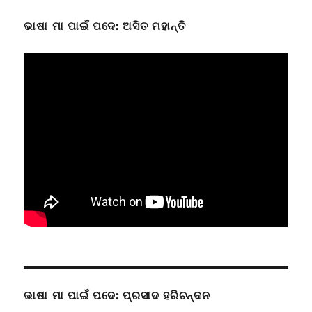
ଭାଷା ମା ପାଇଁ ପଦେ: ଅସିତ ମହାନ୍ତି
ଭାଷା ମା ପାଇଁ ପଦେ: ପ୍ରସାଦ ହରିଚନ୍ଦନ