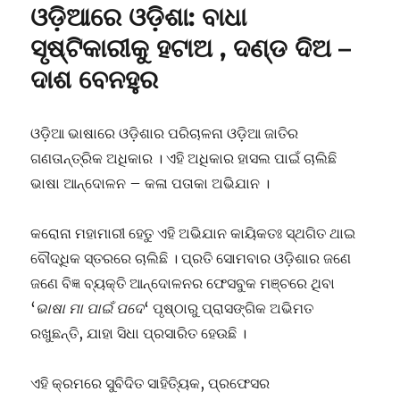
ଓଡ଼ିଆରେ ଓଡ଼ିଶା: ବାଧା
ସୃଷ୍ଟିକାରୀକୁ ହଟାଅ , ଦଣ୍ଡ ଦିଅ –
ଦାଶ ବେନହୁର
ଓଡ଼ିଆ ଭାଷାରେ ଓଡ଼ିଶାର ପରିଚାଳନା ଓଡ଼ିଆ ଜାତିର
ଗଣତାନ୍ତ୍ରିକ ଅଧିକାର । ଏହି ଅଧିକାର ହାସଲ ପାଇଁ ଚାଲିଛି
ଭାଷା ଆନ୍ଦୋଳନ – କଳା ପତାକା ଅଭିଯାନ ।
କରୋନା ମହାମାରୀ ହେତୁ ଏହି ଅଭିଯାନ କାୟିକତଃ ସ୍ଥଗିତ ଥାଇ
ବୌଦ୍ଧିକ ସ୍ତରରେ ଚାଲିଛି । ପ୍ରତି ସୋମବାର ଓଡ଼ିଶାର ଜଣେ
ଜଣେ ବିଜ୍ଞ ବ୍ୟକ୍ତି ଆନ୍ଦୋଳନର ଫେସବୁକ ମଞ୍ଚରେ ଥିବା
‘
ଭାଷା ମା ପାଇଁ ପଦେ
‘ ପୃଷ୍ଠାରୁ ପ୍ରାସଙ୍ଗିକ ଅଭିମତ
ରଖୁଛନ୍ତି, ଯାହା ସିଧା ପ୍ରସାରିତ ହେଉଛି ।
ଏହି କ୍ରମରେ ସୁବିଦିତ ସାହିତ୍ୟିକ, ପ୍ରଫେସର