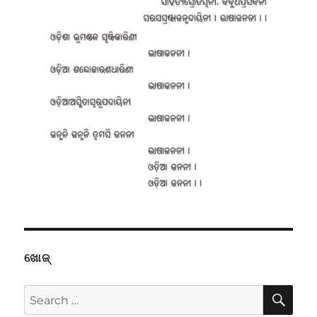
ଖୋଜ୍
SE
Search
for: