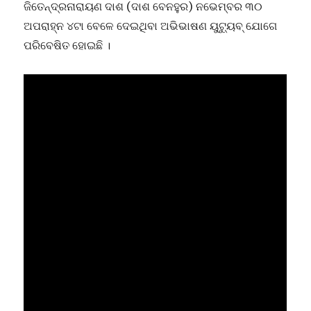
ଜିତେନ୍ଦ୍ରନାରାୟଣ ଦାଶ (ଦାଶ ବେନହୁର) ନଭେମ୍ବର ୩୦
ଅପରାହ୍ନ ୪ଟା ବେଳେ ଦେଇଥିବା ଅଭିଭାଷଣ ୟୁଟ୍ୟୁବ୍ ଯୋଗେ
ପରିବେଷିତ ହୋଇଛି ।