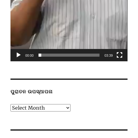
00:00
03:39
ପୁରାତନ ଉପସ୍ଥାପନା
ପୁରାତନ
ଉପସ୍ଥାପନା