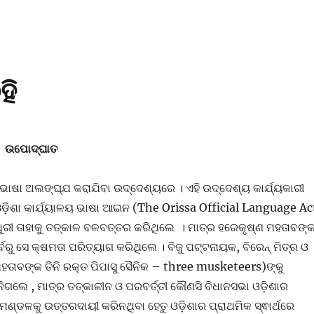
ହି
ଉପୋଦ୍ଘାତ
ଭାଷା ଅଲଙ୍ଘ୍ଯ କରାଯିବା ଉଦ୍ଦେଶ୍ୟରେ । ଏହି ଉଦ୍ଦେଶ୍ୟ କାର୍ଯ୍ୟକାରୀ
 ଓଡ଼ିଶା କାର୍ଯ୍ୟାଳୟ ଭାଷା ଆଇନ (The Orissa Official Language Ac
ୁରୀ ତାହାକୁ ତତ୍କାଳ ବଳବତ୍ତର କରିଥିଲେ । ମାତ୍ର ହରେକୃଷ୍ଣ ମହତାବଙ୍
ର୍ବରୁ ସେ କ୍ଷମତା ପରିତ୍ୟାଗ କରିଥିଲେ । ବିଜୁ ପଟ୍ଟନାୟକ, ବିରେନ୍ ମିତ୍ର ଓ
ାବଙ୍କ ତିନି ରକ୍ତ ପିପାସୁ ସୈନିକ – three musketeers)ଙ୍କୁ
ନିଗଲେ , ମାତ୍ର ତତ୍କାଳୀନ ଓ ପରବର୍ତ୍ତୀ କୌଣସି ବିଧାନସଭା ଓଡ଼ିଶାର
ଣ୍ଡଳକୁ ଉତ୍ତରଦାୟୀ କରିନଥିବା ହେତୁ ଓଡ଼ିଶାର ପ୍ରାଥମିକ ସ୍ଵାର୍ଥରେ