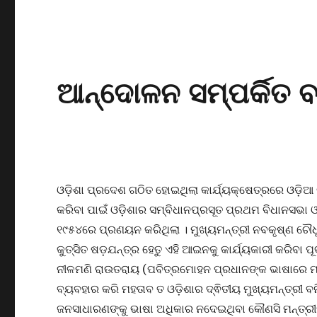
ଆନ୍ଦୋଳନ ସମ୍ପର୍କିତ ବ
ଓଡ଼ିଶା ପ୍ରଦେଶ ଗଠିତ ହୋଇଥିଲା କାର୍ଯ୍ୟକ୍ଷେତ୍ରରେ ଓଡ଼ିଆ 
କରିବା ପାଇଁ ଓଡ଼ିଶାର ସମ୍ବିଧାନପ୍ରସୂତ ପ୍ରଥମ ବିଧାନସଭା
୧୯୫୪ରେ ପ୍ରଣୟନ କରିଥିଲା । ମୁଖ୍ୟମନ୍ତ୍ରୀ ନବକୃଷ୍ଣ ଚୌଧ
କୁତ୍ସିତ ଷଡ଼ଯନ୍ତ୍ର ହେତୁ ଏହି ଆଇନକୁ କାର୍ଯ୍ୟକାରୀ କରିବା ପୂ
ନୀଳମଣି ରାଉତରାୟ (ପବିତ୍ରମୋହନ ପ୍ରଧାନଙ୍କ ଭାଷାରେ ମହତ
ବ୍ୟବହାର କରି ମହତାବ ତ ଓଡ଼ିଶାର ଦ୍ଵିତୀୟ ମୁଖ୍ୟମନ୍ତ୍ରୀ ବ
ଜନସାଧାରଣଙ୍କୁ ଭାଷା ଅଧିକାର ନଦେଇଥିବା କୌଣସି ମନ୍ତ୍ରୀମ