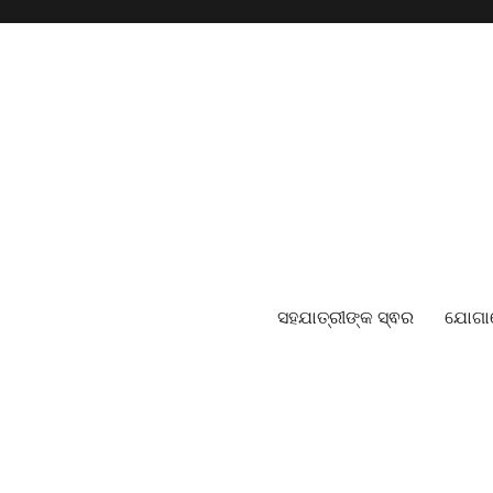
ସହଯାତ୍ରୀଙ୍କ ସ୍ଵର
ଯୋଗ