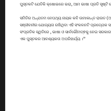
ପୁସ୍ତକଟି ଯେତିକି କ୍ଷୋଭରେ ଭରା, ଆମ ଭାଷା ପ୍ରତି ସୃଷ୍ଟ
ସମିତିର ଅନ୍ଯତମ ନେପଥ୍ୟ ନାୟକ କବି ଉମାକାନ୍ତ ରାଉତ (ଅରୂ
ସଞ୍ଜୀବନୀର ଯୋଗ୍ୟତା ରଖିଥିବା ଏହି ସଂକଳନଟି ପ୍ରତ୍ଯେକ ସଚ୍
ସଂପ୍ରତିକ ସ୍ଥିତିରେ , ଭାଷା ଓ ସାର୍ବଭୌମତ୍ଵକୁ ନେଇ ସରକ
ଏକ ପୁସ୍ତକର ଆବଶ୍ୟକତା ଅପରିହାର୍ଯ୍ୟ ।”