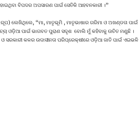
ି ହୋଇଥିବା ବିପଦର ଅପସାରଣ ପାଇଁ ସେତିକି ଆହବନକାରୀ ।”
ପ) ଲେଖିଥିଲେ, “ମା, ମାତୃଭୂମି , ମାତୃଭାଷାର ଗରିମା ଓ ଅଖଣ୍ଡତା ପାଇଁ
ଚା ଓଡ଼ିଆ ପାଇଁ ଭାଗବତ ପୁରାଣ ସଦୃଶ ବୋଲି ମୁଁ କହିବାକୁ ଉଚିତ ମଣୁଛି ।
ାର ଓ ସରକାରୀ କଳର ଉଦାସୀନତା ପରିପ୍ରେକ୍ଷୀରେ ଓଡ଼ିଆ ଜାତି ପାଇଁ ଏଇଭଳି