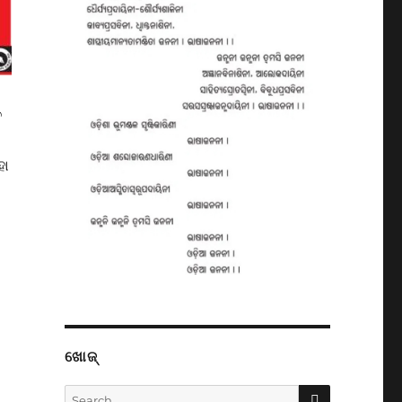
ତ
ହା
ଖୋଜ୍
SEARCH
Search