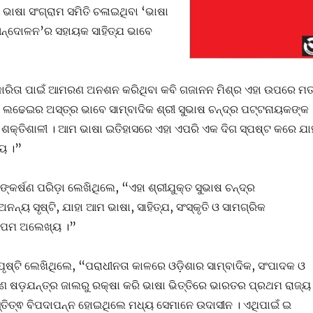
ଭାଷା ସଂଗ୍ରାମ ସମିତି ଚଳାଇଥିବା ‘ଭାଷା
ଆନ୍ଦୋଳନ’ର ସହାୟକ ସାହିତ୍ଯ ଭାବେ
କାରିତା ପାଇଁ ଆମରଣ ଅନଶନ କରିଥିବା କବି ଗଜାନନ ମିଶ୍ର ଏହା ଉପରେ ମ
 ଲଢେଇର ଅସ୍ତ୍ର ଭାବେ ସାମ୍ବାଦିକ ଶ୍ରୀ ସୁଭାଷ ଚନ୍ଦ୍ର ପଟ୍ଟନାୟକଙ୍କ
ତ ଶକ୍ତିଶାଳୀ । ଆମ ଭାଷା ଇତିହାସରେ ଏହା ଏପରି ଏକ ଦିଗ ସ୍ପଷ୍ଟ କରେ ଯା
୍ୟ ।”
୍କର୍ଷଣ ପରିଡ଼ା ଲେଖିଥିଲେ, “ଏହା ଶ୍ରୀଯୁକ୍ତ ସୁଭାଷ ଚନ୍ଦ୍ର
୍ୟ ସୃଷ୍ଟି, ଯାହା ଆମ ଭାଷା, ସାହିତ୍ଯ, ସଂସ୍କୃତି ଓ ସାମଗ୍ରିକ
ନୁପମ ଅଲେଖ୍ୟ ।”
ୃଷ୍ଟି ଲେଖିଥିଲେ, “ପରାଧୀନତା କାଳରେ ଓଡ଼ିଶାର ସାମ୍ବାଦିକ, ସଂପାଦକ ଓ
ରଣ ଷଡ଼ଯନ୍ତ୍ର ଜାଲରୁ ରକ୍ଷା କରି ଭାଷା ଭିତ୍ତିରେ ଭାରତର ପ୍ରଥମ ରାଜ୍ୟ
ସ୍ତିତ୍ଵ ବିପଦାପନ୍ନ ହୋଇଥିଲେ ମଧ୍ୟ ସେମାନେ ଉଦାସୀନ । ଏଥିପାଇଁ ଇ