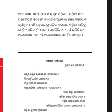
ଆମ ଭାଷା ଓଡ଼ିଆ ଓ ଆମ ରାଜ୍ୟ ଓଡ଼ିଶା । ଓଡ଼ିଆ ଭାଷା
ପ୍ରତ୍ୟେକ ଓଡ଼ିଆର ଜନ୍ମଗତ ଅଧିକାର ଯାହା ସମ୍ବିଧାନ
ସ୍ଵୀକୃତ । ଏହି ଅଧିକାରରୁ ଓଡ଼ିଶା ସରକାର ଓଡ଼ିଆ ଜାତିକୁ
ବଞ୍ଚିତ କରିଛନ୍ତି । ଏହାର ପ୍ରତିବିଧାନ ପାଇଁ ଚାଲିଛି ଭାଷା
ଆନ୍ଦୋଳନ ଏବଂ ଏହି ଆନ୍ଦୋଳନର ଏହାହିଁ ନଭମଞ୍ଚ ।