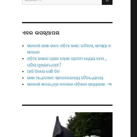
for:
ଏବର ଉପସ୍ଥାପନା
ସରକାରୀ ଭାଷା ଭାବେ ଓଡ଼ିଆ ଭାଷା: ଇତିହାସ, ସମସ୍ୟା ଓ
ସମାଧାନ
ଓଡ଼ିଆ ଭାଷାର ପ୍ରାଣ ରକ୍ଷା ପ୍ରଥମ ଧ୍ୟେୟ ହେଉ ,
ପ୍ରିୟ ମୁଖ୍ୟମନ୍ତ୍ରୀ !
ଆଜି ଦିନରେ ସେହି ଦିନ
ଭାଷା ଆନ୍ଦୋଳନ: ସ୍ବାଗତଯୋଗ୍ୟ ଚୈତନ୍ୟୋଦୟ
ସରକାରୀ ଷଡଯନ୍ତ୍ର କବଳରେ ଓଡ଼ିଶାର ରାଜ୍ୟଭାଷା -୩
Video
Player