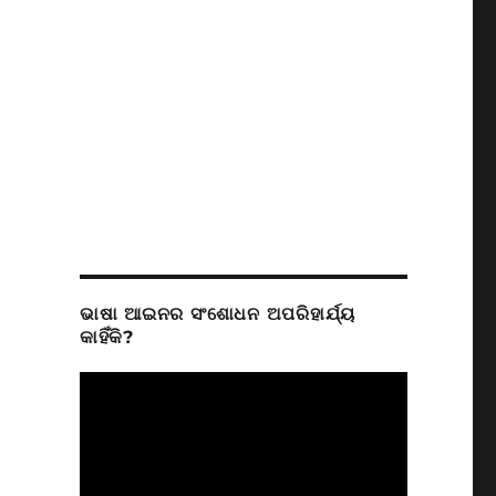
ଭାଷା ଆଇନର ସଂଶୋଧନ ଅପରିହାର୍ଯ୍ୟ
କାହିଁକି?