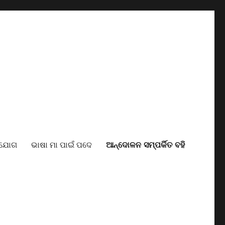
ାଯୋଗ
ଭାଷା ମା ପାଇଁ ପଦେ
ଆନ୍ଦୋଳନ ସମ୍ପର୍କିତ ବହି