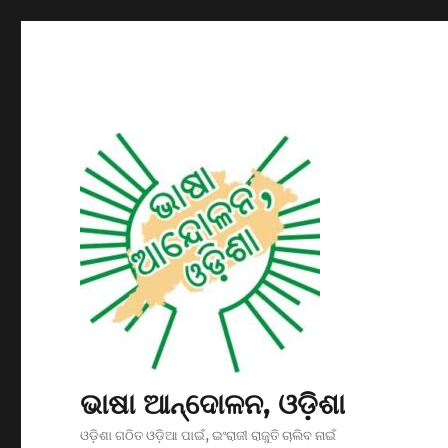
ଭାଷା ଆନ୍ଦୋଳନ, ଓଡ଼ିଶା
ଓଡ଼ିଶା ଗଠିତ ଓଡ଼ିଆ ପାଇଁ, ଇଂରାଜୀ ରାଜୁତି ଚାଲିବ ନାଇଁ