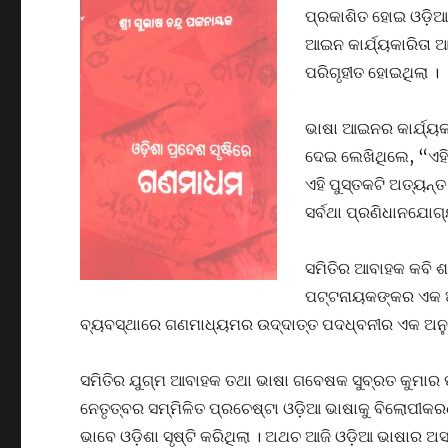
ପ୍ରକାଶିତ ହୋଇ ଓଡ଼ିଆ 
ଆଇନ କାର୍ଯ୍ୟକାରିତା 
ପରିଗୃହୀତ ହୋଇଥିଲା ।
ଭାଷା ଆଇନର କାର୍ଯ୍ୟ
ଦେଇ ଲେଖିଥିଲେ, “ଏହି
ଏହି ପୁସ୍ତକଟି ଅତ୍ୟନ୍
ସର୍ବଥା ପ୍ରଣିଧାନଯୋଗ
ସମିତିର ଆବାହକ କବି ଶଙ
ପଟ୍ଟନାୟକଙ୍କର ଏକ ଅନନ
ବ୍ୟବସ୍ଥାରେ ଗଣମାଧ୍ୟମର ଉଦ୍ଦାତ୍ତ ପଦଧ୍ବନୀର ଏକ ଅ
ସମିତିର ଯୁଗ୍ମ ଆବାହକ ତଥା ଭାଷା ଗବେଷକ ସୁବ୍ରତ କୁମାର ପ
ନେତୃତ୍ବର ସମ୍ମିଳିତ ପ୍ରଚେଷ୍ଟା ଓଡ଼ିଆ ଭାଷାକୁ ବିଲୋପୀକ
ଭାବେ ଓଡ଼ିଶା ସୃଷ୍ଟି କରିଥିଲା । ଅଥଚ ଆଜି ଓଡ଼ିଆ ଭାଷାର ଅ