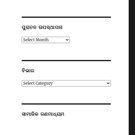
ପୁରାତନ ଉପସ୍ଥାପନା
ପୁରାତନ
ଉପସ୍ଥାପନା
ବିଭାଗ
ବିଭାଗ
ସାମାଜିକ ଗଣମାଧ୍ୟମ