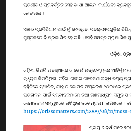
ପ୍ରଣୀତ ଓ ପ୍ରବର୍ତ୍ତିତ ସେହି ଭାଷା ଆଇନ କାର୍ଯ୍ୟତଃ ବ୍ୟବହ
ହୋଇଗଲା ।
ଏହାର ପ୍ରତିବିଧାନ ପାଇଁ ମୁଁ ନେଇଥିବା ପଦକ୍ଷେପଗୁଡ଼ିକ ବ
ପୁସ୍ତକରେ ବି ପ୍ରକାଶିତ ହୋଇଛି । ସେହି ସମସ୍ତ ପ୍ରାମାଣିକ ପ
ଓଡ଼ିଶା ପ୍ର
ଓଡ଼ିଶା କିପରି ଅବସ୍ଥାରେ ଓ କେଉଁ ଉଦ୍ଦେଶ୍ୟରେ ଆବିର୍ଭୂତ ହେ
ସ୍ୱରୂପ କିପରିଥିଲା, ତହିଁର ଗଭୀର ଗବେଷଣାଲବ୍ଧ ତଥ୍ୟ ପ୍
ବହିଟିରେ ସ୍ଥାନିତ, ଯାହାର କୋମଳ ସଂସ୍କରଣ ୨୦୦୯ରେ ପ୍
ପରିଚାଳନା ପାଇଁ ସମ୍ବାଦିକମାନେ ତଥା ଗଣମାଧ୍ୟମ ସମୁଦାୟ କି
ସେମାନଙ୍କ ସମ୍ମୁଖରେ ରଖିଥିଲା ନଭେମ୍ବର ୮ ତାରିଖରେ । ତହ
https://orissamatters.com/2009/08/11/mass-
ପ୍ରାୟ ୬ ବର୍ଷ ପରେ ୨