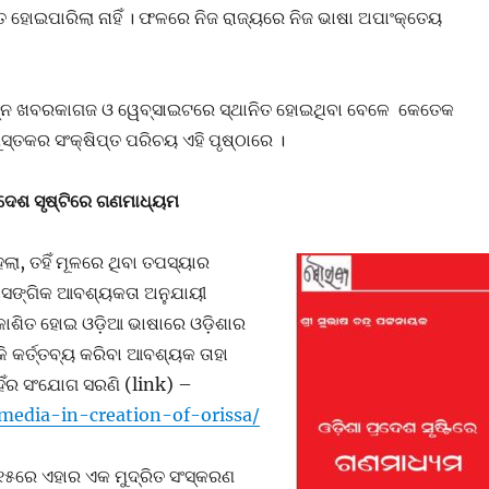
ୃତ ହୋଇପାରିଲା ନାହିଁ । ଫଳରେ ନିଜ ରାଜ୍ୟରେ ନିଜ ଭାଷା ଅପାଂକ୍ତେୟ
ିଭିନ୍ନ ଖବରକାଗଜ ଓ ୱେବ୍ସାଇଟରେ ସ୍ଥାନିତ ହୋଇଥିବା ବେଳେ କେତେକ
ୁସ୍ତକର ସଂକ୍ଷିପ୍ତ ପରିଚୟ ଏହି ପୃଷ୍ଠାରେ ।
ଦେଶ ସୃଷ୍ଟିରେ ଗଣମାଧ୍ୟମ
ଲା, ତହିଁ ମୂଳରେ ଥିବା ତପସ୍ୟାର
ରାସଙ୍ଗିକ ଆବଶ୍ୟକତା ଅନୁଯାୟୀ
ରକାଶିତ ହୋଇ ଓଡ଼ିଆ ଭାଷାରେ ଓଡ଼ିଶାର
 କର୍ତ୍ତବ୍ୟ କରିବା ଆବଶ୍ୟକ ତାହା
ିଁର ସଂଯୋଗ ସରଣି (link) –
media-in-creation-of-orissa/
୦୧୫ରେ ଏହାର ଏକ ମୁଦ୍ରିତ ସଂସ୍କରଣ