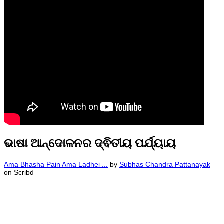
ଭାଷା ଆନ୍ଦୋଳନର ଦ୍ଵିତୀୟ ପର୍ଯ୍ୟାୟ
Ama Bhasha Pain Ama Ladhei ...
by
Subhas Chandra Pattanayak
on Scribd