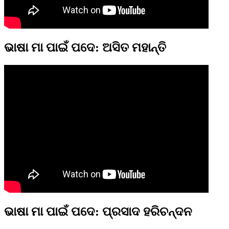
ଭାଷା ମା ପାଇଁ ପଦେ: ଅସିତ ମହାନ୍ତି
ଭାଷା ମା ପାଇଁ ପଦେ: ପ୍ରସାଦ ହରିଚନ୍ଦନ