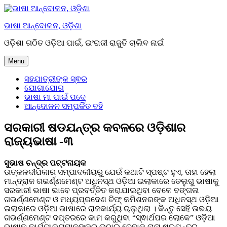
Skip
to
ଭାଷା ଆନ୍ଦୋଳନ, ଓଡ଼ିଶା
content
ଓଡ଼ିଶା ଗଠିତ ଓଡ଼ିଆ ପାଇଁ, ଇଂରାଜୀ ରାଜୁତି ଚାଲିବ ନାଇଁ
Menu
ସହଯାତ୍ରୀଙ୍କ ସ୍ଵର
ଯୋଗାଯୋଗ
ଭାଷା ମା ପାଇଁ ପଦେ
ଆନ୍ଦୋଳନ ସମ୍ପର୍କିତ ବହି
ସରକାରୀ ଷଡଯନ୍ତ୍ର କବଳରେ ଓଡ଼ିଶାର
ରାଜ୍ୟଭାଷା -୩
ସୁଭାଷ ଚନ୍ଦ୍ର ପଟ୍ଟନାୟକ
ଉତ୍କଳଦୀପିକାର ସମ୍ପାଦକୀୟରୁ ଯେଉଁ କଥାଟି ସ୍ପଷ୍ଟ ହୁଏ, ତାହା ହେଲା
ମାନ୍ଦ୍ରାଜ ଗଭର୍ଣ୍ଣମେଣ୍ଟ ଅଧିନସ୍ଥ ଓଡ଼ିଆ ଇଲାକାରେ ତେଲୁଗୁ ଭାଷାକୁ
ସରକାରୀ ଭାଷା ଭାବେ ପ୍ରବର୍ତ୍ତିତ କରାଯାଇଥିବା ବେଳେ ବଙ୍ଗଳା
ଗଭର୍ଣ୍ଣମେଣ୍ଟ ଓ ମଧ୍ୟପ୍ରଦେଶ ଚିଫ୍ କମିଶନରଙ୍କ ଅଧିନସ୍ଥ ଓଡ଼ିଆ
ଇଲାକାରେ ଓଡ଼ିଆ ଭାଷାରେ ରାଜକାର୍ଯ୍ୟ ଚାଲୁଥିଲା । କିନ୍ତୁ ସେହି ଉଭୟ
ଗଭର୍ଣ୍ଣମେଣ୍ଟ ଦପ୍ତରରେ କାମ କରୁଥିବା “ସ୍ଵାର୍ଥପର ଲୋକେ” ଓଡ଼ିଆ
ଭାଷାକୁ କାର୍ଯ୍ୟାଳୟମାନଙ୍କରୁ ଉଠାଇ ଦେବାକୁ ନାନା ଷଡ଼ଯନ୍ତ୍ର