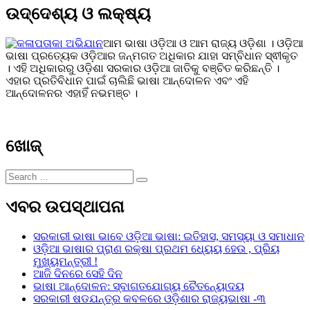
ଉଦ୍ଦେଶ୍ୟ ଓ ଲକ୍ଷ୍ୟ
ଆମ ଭାଷା ଓଡ଼ିଆ ଓ ଆମ ରାଜ୍ୟ ଓଡ଼ିଶା । ଓଡ଼ିଆ
ଭାଷା ପ୍ରତ୍ୟେକ ଓଡ଼ିଆର ଜନ୍ମଗତ ଅଧିକାର ଯାହା ସମ୍ବିଧାନ ସ୍ଵୀକୃତ
। ଏହି ଅଧିକାରରୁ ଓଡ଼ିଶା ସରକାର ଓଡ଼ିଆ ଜାତିକୁ ବଞ୍ଚିତ କରିଛନ୍ତି ।
ଏହାର ପ୍ରତିବିଧାନ ପାଇଁ ଚାଲିଛି ଭାଷା ଆନ୍ଦୋଳନ ଏବଂ ଏହି
ଆନ୍ଦୋଳନର ଏହାହିଁ ନଭମଞ୍ଚ ।
ଖୋଜ୍
Search
Search
for:
ଏବର ଉପସ୍ଥାପନା
ସରକାରୀ ଭାଷା ଭାବେ ଓଡ଼ିଆ ଭାଷା: ଇତିହାସ, ସମସ୍ୟା ଓ ସମାଧାନ
ଓଡ଼ିଆ ଭାଷାର ପ୍ରାଣ ରକ୍ଷା ପ୍ରଥମ ଧ୍ୟେୟ ହେଉ , ପ୍ରିୟ
ମୁଖ୍ୟମନ୍ତ୍ରୀ !
ଆଜି ଦିନରେ ସେହି ଦିନ
ଭାଷା ଆନ୍ଦୋଳନ: ସ୍ବାଗତଯୋଗ୍ୟ ଚୈତନ୍ୟୋଦୟ
ସରକାରୀ ଷଡଯନ୍ତ୍ର କବଳରେ ଓଡ଼ିଶାର ରାଜ୍ୟଭାଷା -୩