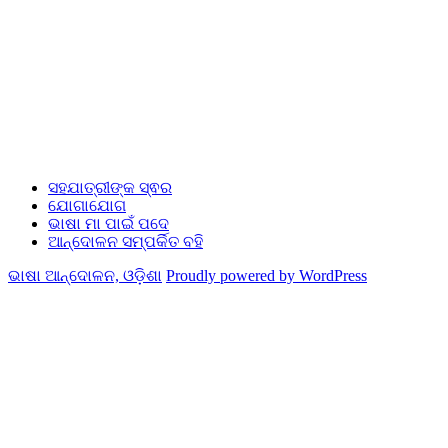
ସହଯାତ୍ରୀଙ୍କ ସ୍ଵର
ଯୋଗାଯୋଗ
ଭାଷା ମା ପାଇଁ ପଦେ
ଆନ୍ଦୋଳନ ସମ୍ପର୍କିତ ବହି
ଭାଷା ଆନ୍ଦୋଳନ, ଓଡ଼ିଶା
Proudly powered by WordPress