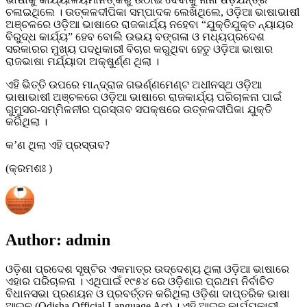
ଚଳାଇଥିଲେ । ଉତ୍କଳଦୀପିକା ସମ୍ପାଦକ ଲେଖିଥିଲେ, ଓଡ଼ିଆ ଭାଷାଭାଷୀ
ଅଞ୍ଚଳରେ ଓଡ଼ିଆ ଭାଷାରେ ରାଜକାର୍ଯ୍ୟ ନହେବା “ଯୁକ୍ତିଯୁକ୍ତ ନ୍ୟାୟର
ବିରୁଦ୍ଧ କାର୍ଯ୍ୟ” ହେବ ବୋଲି ଉଭୟ ବଙ୍ଗଳା ଓ ମଧ୍ୟପ୍ରଦେଶ
ସରକାରର ମୁଖ୍ୟ ପଦଧିକାରୀ ବିଚାର କରୁଥିବା ହେତୁ ଓଡ଼ିଆ ଭାଷାର
ରାଜଭାଷା ମର୍ଯ୍ୟାଦା ଅକ୍ଷୁର୍ଣ୍ଣ ଥିଲା ।
ଏହି ଭିତ୍ତି ଉପରେ ମାନ୍ଦ୍ରାଜ ଗଭର୍ଣ୍ଣମେଣ୍ଟ ଅଧୀନସ୍ଥ ଓଡ଼ିଆ
ଭାଷାଭାଷୀ ଅଞ୍ଚଳରେ ଓଡ଼ିଆ ଭାଷାରେ ରାଜକାର୍ଯ୍ୟ ପରିଚାଳନା ପାଇଁ
ଗୁମୁସର-ସମ୍ମିଳନୀର ପ୍ରସ୍ତାବ ସପକ୍ଷରେ ଉତ୍କଳଦୀପିକା ଯୁକ୍ତି
କରିଥିଲା ।
କ’ଣ ଥିଲା ଏହି ପ୍ରସ୍ତାବ?
(କ୍ରମଶଃ )
Author:
admin
ଓଡ଼ିଶା ପ୍ରଦେଶ ସୃଷ୍ଟିର ଏକମାତ୍ର ଉଦ୍ଦେଶ୍ୟ ଥିଲା ଓଡ଼ିଆ ଭାଷାରେ
ଏହାର ପରିଚାଳନା । ଏଥିପାଇଁ ୧୯୫୪ ରେ ଓଡ଼ିଶାର ପ୍ରଥମ ନିର୍ବାଚିତ
ବିଧାନସଭା ପ୍ରଣୟନ ଓ ପ୍ରବର୍ତ୍ତନ କରିଥିଲା ଓଡ଼ିଶା ଦାପ୍ତରିକ ଭାଷା
ଆଇନ (Odisha Official Language Act) । ଏହି ଆଇନ କାର୍ଯ୍ୟକାରୀ