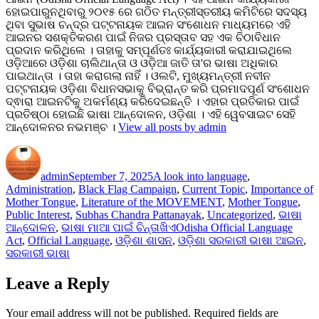
ହୋଇପାରୁନଥିବାରୁ ୨୦୧୫ ରେ ଗଠିତ ମନ୍ତ୍ରୀସ୍ତରୀୟ କମିଟିରେ ସଦସ୍ୟ
ଥିବା ସୁଭାଷ ଚନ୍ଦ୍ର ପଟ୍ଟନାୟକ ଆଇନ ସଂଶୋଧନ ମାଧ୍ୟମରେ ଏହି
ଆଇନର ସଶକ୍ତିକରଣ ପାଇଁ ନିଜର ପ୍ରସ୍ତାବ ସହ ଏକ ଚିଠାବିଧାନ
ପ୍ରଦାନ କରିଥିଲେ । ତାହାକୁ ସମ୍ପୂର୍ଣତଃ କାର୍ଯ୍ୟକାରୀ କରାଯାଇଥିଲେ
ଓଡ଼ିଆରେ ଓଡ଼ିଶା ଚାଲିଥାନ୍ତା ଓ ଓଡ଼ିଆ ଜାତି ତା'ର ଭାଷା ଅଧିକାର
ପାଇଥାନ୍ତା । ତାହା କରାଗଲା ନାହିଁ । ଓଲଟି, ମୁଖ୍ୟମନ୍ତ୍ରୀ ନବୀନ
ପଟ୍ଟନାୟକ ଓଡ଼ିଶା ବିଧାନସଭାକୁ ବିଭ୍ରାନ୍ତ କରି ପ୍ରମାଦପୂର୍ଣ ସଂଶୋଧନ
ଦ୍ଵାରା ଆଇନଟିକୁ ଅକର୍ମଣ୍ୟ କରିଦେଇଛନ୍ତି । ଏହାର ପ୍ରତିକାର ପାଇଁ
ପ୍ରତିଷ୍ଠା ହୋଇଛି ଭାଷା ଆନ୍ଦୋଳନ, ଓଡ଼ିଶା । ଏହି ୱେବସାଇଟ ସେହି
ଆନ୍ଦୋଳନର ନଭମଞ୍ଚ ।
View all posts by admin
Author
Posted
Categories
on
admin
September 7, 2025
A look into language
,
Administration
,
Black Flag Campaign
,
Current Topic
,
Importance of
Mother Tongue
,
Literature of the MOVEMENT
,
Mother Tongue
,
Public Interest
,
Subhas Chandra Pattanayak
,
Uncategorized
,
ଭାଷା
Tags
ଆନ୍ଦୋଳନ
,
ଭାଷା ମାଆ ପାଇଁ ଚିନ୍ତାଖିଏ
Odisha Official Language
Act
,
Official Language
,
ଓଡ଼ିଶା ଶାସନ
,
ଓଡ଼ିଶା ସରକାରୀ ଭାଷା ଆଇନ
,
ସରକାରୀ ଭାଷା
Leave a Reply
Your email address will not be published.
Required fields are