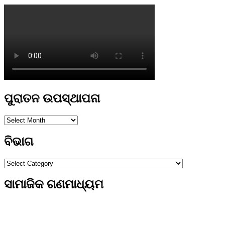
ପୁରାତନ ଉପସ୍ଥାପନା
ପୁରାତନ
ଉପସ୍ଥାପନା
ବିଭାଗ
ବିଭାଗ
ସାମାଜିକ ଗଣମାଧ୍ୟମ