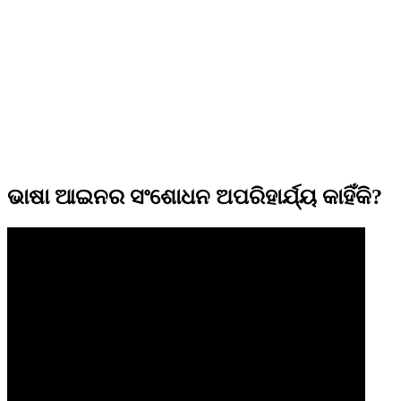
ଭାଷା ଆଇନର ସଂଶୋଧନ ଅପରିହାର୍ଯ୍ୟ କାହିଁକି?