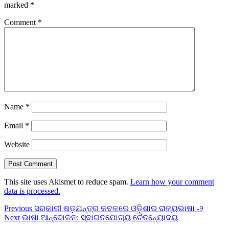
marked
*
Comment
*
Name
*
Email
*
Website
This site uses Akismet to reduce spam.
Learn how your comment
data is processed.
Post
Previous
Previous
ସରକାରୀ ଷଡ଼ଯନ୍ତ୍ର କବଳରେ ଓଡ଼ିଶାର ରାଜ୍ୟଭାଷା -୨
Next
post:
Next
ଭାଷା ଆନ୍ଦୋଳନ: ସ୍ବାଗତଯୋଗ୍ୟ ଚୈତନ୍ୟୋଦୟ
navigation
post: