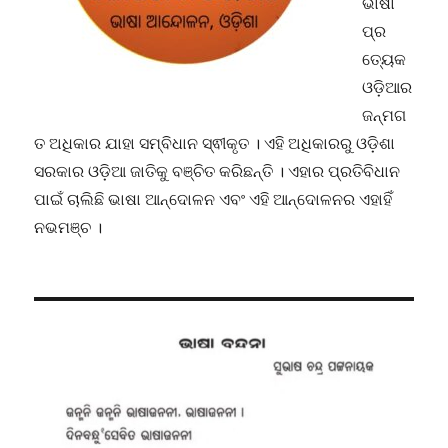
ଭାଷା
ପ୍ର
ତ୍ୟେକ
ଓଡ଼ିଆର
ଜନ୍ମଗ
ତ ଅଧିକାର ଯାହା ସମ୍ବିଧାନ ସ୍ଵୀକୃତ । ଏହି ଅଧିକାରରୁ ଓଡ଼ିଶା
ସରକାର ଓଡ଼ିଆ ଜାତିକୁ ବଞ୍ଚିତ କରିଛନ୍ତି । ଏହାର ପ୍ରତିବିଧାନ
ପାଇଁ ଚାଲିଛି ଭାଷା ଆନ୍ଦୋଳନ ଏବଂ ଏହି ଆନ୍ଦୋଳନର ଏହାହିଁ
ନଭମଞ୍ଚ ।