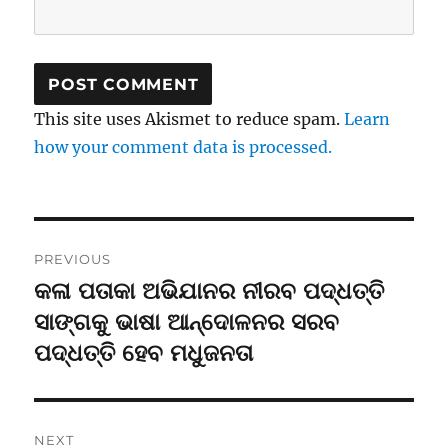
This site uses Akismet to reduce spam.
Learn
how your comment data is processed.
Post
PREVIOUS
navigation
କଳା ପତାକା ଅଭିଯାନର ନୀରବ ପଦ୍ଧତ୍ତି
Previous
post:
ସାଙ୍ଗକୁ ଭାଷା ଆନ୍ଦୋଳନର ସରବ
ପଦ୍ଧତ୍ତି ହେବ ମଧୁଜନତା
NEXT