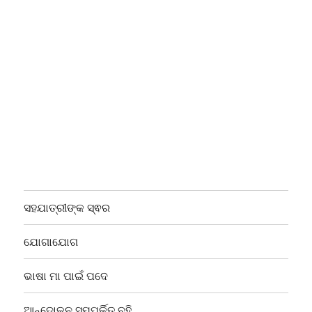
ସହଯାତ୍ରୀଙ୍କ ସ୍ଵର
ଯୋଗାଯୋଗ
ଭାଷା ମା ପାଇଁ ପଦେ
ଆନ୍ଦୋଳନ ସମ୍ପର୍କିତ ବହି