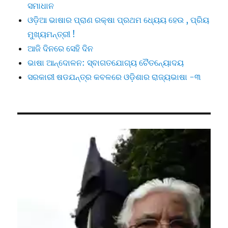
ସମାଧାନ
ଓଡ଼ିଆ ଭାଷାର ପ୍ରାଣ ରକ୍ଷା ପ୍ରଥମ ଧ୍ୟେୟ ହେଉ , ପ୍ରିୟ
ମୁଖ୍ୟମନ୍ତ୍ରୀ !
ଆଜି ଦିନରେ ସେହି ଦିନ
ଭାଷା ଆନ୍ଦୋଳନ: ସ୍ବାଗତଯୋଗ୍ୟ ଚୈତନ୍ୟୋଦୟ
ସରକାରୀ ଷଡଯନ୍ତ୍ର କବଳରେ ଓଡ଼ିଶାର ରାଜ୍ୟଭାଷା -୩
Video
Player