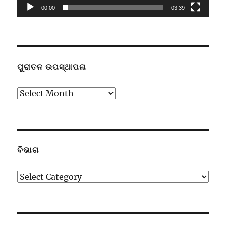
00:00
03:39
ପୁରାତନ ଉପସ୍ଥାପନା
ପୁରାତନ
ଉପସ୍ଥାପନା
ବିଭାଗ
ବିଭାଗ