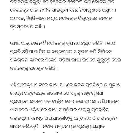
ନବୀନଙ୍କ ବିରୁଦ୍ଧରେ ହିଞ୍ଜିଳିର ୬୭୨୦୩ ଜଣ ଭୋଟର ମତ
ଦେଇଛନ୍ତି ଯାହା ନବୀନ ପାଇଥିବା ସମର୍ଥନଠାରୁ ୭୪୪ ଅଧିକ ।
ଅତଏବ, ହିଞ୍ଜିଳୀରେ ମଧ୍ୟ ନବୀନଙ୍କ ବିରୁଦ୍ଧରେ ଜନମତ
ସ୍ପଷ୍ଟତଃ ଯାଇଛି ।
ଭାଷା ଆନ୍ଦୋଳନ ହିଁ ନବୀନଙ୍କୁ କ୍ଷମତାଚ୍ୟତ କରିଛି । ଭାଷା
ପ୍ରତି ଓଡ଼ିଆ ଜାତିର ଭାବପ୍ରବଣତା ଅନୁଭବ କରି ନିର୍ବାଚନ
ପରିଚାଳନା କାଳରେ ବିଜେପି ଓଡ଼ିଆ ଭାଷା ଉପରେ ଗୁରୁତ୍ଵ ଦେଇ
ନବୀନଙ୍କୁ ପରାଭୂତ କରିଛି ।
ଏହି ପ୍ରେକ୍ଷାପଟରେ ଭାଷା ଆନ୍ଦୋଳନର ପ୍ରତିଷ୍ଠାତା ସୁଭାଷ
ଚନ୍ଦ୍ର ପଟ୍ଟନାୟକ ଗତକାଲି ଫେସବୁକ୍ ମଞ୍ଚରୁ ସିଧା
ପ୍ରସାରଣ କ୍ରମେ ଏକ ବାର୍ତ୍ତା ଦେଇ କଳା ପତାକା ଅଭିଯାନରେ
ଝାସ ଦେଇ ଓଡ଼ିଶାରେ ଭାଷା ଅସ୍ମିତାର ଫଲ୍ଗୁ ପ୍ରବାହିତ
କରାଇଥିବା ସମସ୍ତ ଅଭିଯାତ୍ରୀଙ୍କୁ ଧନ୍ୟବାଦ ଓ ଅଭିନନ୍ଦନ
ଜ୍ଞାପନ କରିଛନ୍ତି । ନବୀନ ପଟ୍ଟନାୟକ ପ୍ରତ୍ୟାଖ୍ୟାତ