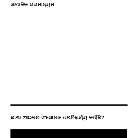
ସାମାଜିକ ଗଣମାଧ୍ୟମ
ଭାଷା ଆଇନର ସଂଶୋଧନ ଅପରିହାର୍ଯ୍ୟ କାହିଁକି?