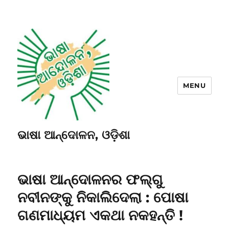
MENU
ଭାଷା ଆନ୍ଦୋଳନ, ଓଡ଼ିଶା
ଭାଷା ଆନ୍ଦୋଳନର ଫଲ୍ଗୁ
ନବୀନଙ୍କୁ ନିକାଲିଦେଲା : ପୋଷା
ଗଣମାଧ୍ୟମ ଏକଥା ନକହନ୍ତି !