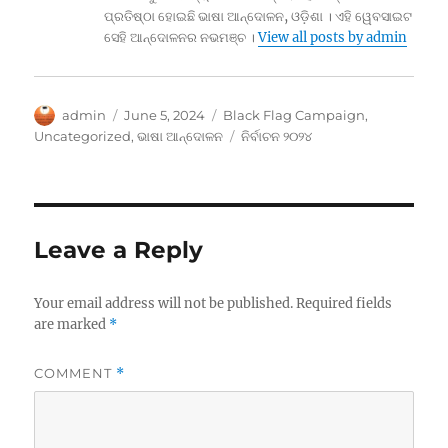
ପ୍ରତିଷ୍ଠା ହୋଇଛି ଭାଷା ଆନ୍ଦୋଳନ, ଓଡ଼ିଶା । ଏହି ୱେବସାଇଟ
ସେହି ଆନ୍ଦୋଳନର ନଭମଞ୍ଚ ।
View all posts by admin
Author
Posted
Categories
admin
June 5, 2024
Black Flag Campaign
,
on
Tags
Uncategorized
,
ଭାଷା ଆନ୍ଦୋଳନ
ନିର୍ବାଚନ ୨୦୨୪
Leave a Reply
Your email address will not be published.
Required fields
are marked
*
COMMENT
*