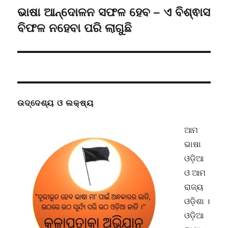
ଭାଷା ଆନ୍ଦୋଳନ ସଫଳ ହେବ – ଏ ବିଶ୍ଵାସ
Next
post:
ବିଫଳ ନହେବା ପରି ଲାଗୁଛି
ଉଦ୍ଦେଶ୍ୟ ଓ ଲକ୍ଷ୍ୟ
ଆମ
ଭାଷା
ଓଡ଼ିଆ
ଓ ଆମ
ରାଜ୍ୟ
ଓଡ଼ିଶା ।
ଓଡ଼ିଆ