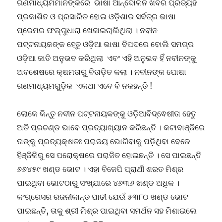
ଗଣମାଧ୍ୟମମାନଙ୍କରେ ଭାଷା ଆନ୍ଦୋଳନ ଖବର ପ୍ରତ୍ୟହ
ପ୍ରକାଶିତ ଓ ପ୍ରସାରିତ ହୋଇ ଓଡ଼ିଶାର ସର୍ବତ୍ର ଭାଷା
ପ୍ରେମର ଫଲ୍ଗୁଧାରା ଖେଳାଇଚାଲିଥିଲା । ନବୀନ
ପଟ୍ଟନାୟକଙ୍କ ହେତୁ ଓଡ଼ିଆ ଭାଷା ବିପଦରେ ବୋଲି ସମଗ୍ର
ଓଡ଼ିଆ ଜାତି ଅନୁଭବ କରିଥିଲା ଏବଂ ଏହି ଅନୁଭବ ହିଁ ନବୀନଙ୍କୁ
ଅବଶେଷରେ କ୍ଷମତାରୁ ବିତାଡ଼ିତ କଲା । ନବୀନଙ୍କ ପୋଷା
ଗଣମାଧ୍ୟମଗୁଡ଼ିକ ଏକଥା ଏବେ ବି ନକହନ୍ତି !
ଲୋକେ କିନ୍ତୁ ନବୀନ ପଟ୍ଟନାୟକଙ୍କୁ ଓଡ଼ିଆବିଦ୍ଵେଷୀତା ହେତୁ
ଅତି ପ୍ରଚଣ୍ଡ ଭାବେ ପ୍ରତ୍ୟାଖ୍ୟାନ କରିଛନ୍ତି । କଟାବାଞ୍ଜିରେ
ତାଙ୍କୁ ପ୍ରତ୍ୟକ୍ଷତଃ ପରାଜୟ ଭୋଗିବାକୁ ପଡ଼ିଥିବା ବେଳେ
ହିଞ୍ଜିଳିରୁ ସେ ପରୋକ୍ଷରେ ପରାଜିତ ହୋଇଛନ୍ତି । ସେ ପାଇଛନ୍ତି
୬୬୪୫୯ ଖଣ୍ଡ ଭୋଟ । ଏହା ବିଜେପି ପ୍ରାର୍ଥୀ ଶରତ ମିଶ୍ର
ପାଇଥିବା ଭୋଟଠାରୁ ସଂଖ୍ଯାରେ ୪୬୩୬ ଖଣ୍ଡ ଅଧିକ ।
କଂଗ୍ରେସର ରଜନୀକାନ୍ତ ପାଢୀ ଯେଉଁ ୫୩୮୦ ଖଣ୍ଡ ଭୋଟ
ପାଇଛନ୍ତି, ତାକୁ ଶ୍ରୀ ମିଶ୍ର ପାଇଥିବା ସମର୍ଥନ ସହ ମିଶାଇଲେ