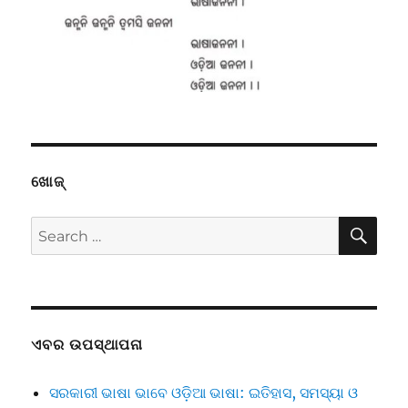
ଖୋଜ୍
SE
Search
for:
ଏବର ଉପସ୍ଥାପନା
ସରକାରୀ ଭାଷା ଭାବେ ଓଡ଼ିଆ ଭାଷା: ଇତିହାସ, ସମସ୍ୟା ଓ