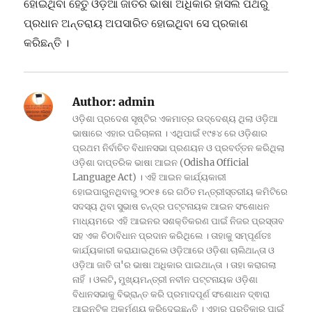
ହୋଇଥିବା ହେତୁ ଓଡ଼ିଆ ଜାତିର ଭାଷା ଅଧିକାର ହାସଲ ପଥରୁ
ପ୍ରଧାନ ଅନ୍ତରାୟ ଅପସାରିତ ହୋଇଥିବା ସେ ପ୍ରକାଶ
କରିଛନ୍ତି ।
Author:
admin
ଓଡ଼ିଶା ପ୍ରଦେଶ ସୃଷ୍ଟିର ଏକମାତ୍ର ଉଦ୍ଦେଶ୍ୟ ଥିଲା ଓଡ଼ିଆ
ଭାଷାରେ ଏହାର ପରିଚାଳନା । ଏଥିପାଇଁ ୧୯୫୪ ରେ ଓଡ଼ିଶାର
ପ୍ରଥମ ନିର୍ବାଚିତ ବିଧାନସଭା ପ୍ରଣୟନ ଓ ପ୍ରବର୍ତ୍ତନ କରିଥିଲା
ଓଡ଼ିଶା ଦାପ୍ତରିକ ଭାଷା ଆଇନ (Odisha Official
Language Act) । ଏହି ଆଇନ କାର୍ଯ୍ୟକାରୀ
ହୋଇପାରୁନଥିବାରୁ ୨୦୧୫ ରେ ଗଠିତ ମନ୍ତ୍ରୀସ୍ତରୀୟ କମିଟିରେ
ସଦସ୍ୟ ଥିବା ସୁଭାଷ ଚନ୍ଦ୍ର ପଟ୍ଟନାୟକ ଆଇନ ସଂଶୋଧନ
ମାଧ୍ୟମରେ ଏହି ଆଇନର ସଶକ୍ତିକରଣ ପାଇଁ ନିଜର ପ୍ରସ୍ତାବ
ସହ ଏକ ଚିଠାବିଧାନ ପ୍ରଦାନ କରିଥିଲେ । ତାହାକୁ ସମ୍ପୂର୍ଣତଃ
କାର୍ଯ୍ୟକାରୀ କରାଯାଇଥିଲେ ଓଡ଼ିଆରେ ଓଡ଼ିଶା ଚାଲିଥାନ୍ତା ଓ
ଓଡ଼ିଆ ଜାତି ତା'ର ଭାଷା ଅଧିକାର ପାଇଥାନ୍ତା । ତାହା କରାଗଲା
ନାହିଁ । ଓଲଟି, ମୁଖ୍ୟମନ୍ତ୍ରୀ ନବୀନ ପଟ୍ଟନାୟକ ଓଡ଼ିଶା
ବିଧାନସଭାକୁ ବିଭ୍ରାନ୍ତ କରି ପ୍ରମାଦପୂର୍ଣ ସଂଶୋଧନ ଦ୍ଵାରା
ଆଇନଟିକୁ ଅକର୍ମଣ୍ୟ କରିଦେଇଛନ୍ତି । ଏହାର ପ୍ରତିକାର ପାଇଁ