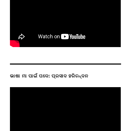
ଭାଷା ମା ପାଇଁ ପଦେ: ପ୍ରସାଦ ହରିଚନ୍ଦନ