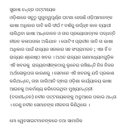
ସୁଭାଷ ଚନ୍ଦ୍ର ପଟ୍ଟନାୟକ
ଓଡ଼ିଶାରେ ସବୁଠୁ ଗୁରୁତ୍ୱପୂର୍ଣ୍ଣ ଘଟଣା ହେଉଛି ଓଡ଼ିଆମାନଙ୍କ
ଭାଷା ଅଧିକାର ଦାବି କରି ଦୀର୍ଘ ୯ ବର୍ଷରୁ ଉର୍ଦ୍ଧ୍ଵ କାଳ ବ୍ୟାପୀ
ଚାଲିଥିବା ଭାଷା ଆନ୍ଦୋଳନ ଓ ତାର ପ୍ରୟୋଗାତ୍ମକ ପଦ୍ଧତ୍ତି
ନୀରବ କଳାପତାକା ଅଭିଯାନ । ଗୋଟିଏ ପ୍ରାଚୀନ ଜାତି ତା ଭାଷା
ଅଧିକାର ପାଇଁ ରାଜ୍ୟର ସରକାର ସହ ସଂଗ୍ରାମରତ ; ଏହା ହିଁ ତ
ରାଜ୍ୟର ଶ୍ରେଷ୍ଠ ଖବର । ଅଥଚ ରାଜ୍ୟର ଗଣମାଧ୍ୟମଗୁଡ଼ିକ
ଏହି ଖବରକୁ ରାଜ୍ୟବାସୀଙ୍କଠାରୁ ଲୁଚେଇ ରଖିଛନ୍ତି ନିଜ ନିଜର
ଅର୍ଥଲୋଲୁପତା କାରଣରୁ । ସେମାନେ ଏହି ଖବରକୁ ଯଦି ପ୍ରକାଶ
କରିଥାନ୍ତେ, ତାହା ଜାଲିଆତି ଦ୍ଵାରା ଓଡ଼ିଶା କାର୍ଯ୍ୟାଳୟ ଭାଷା
ଆଇନକୁ ଅକର୍ମଣ୍ୟ କରିଦେଇଥିବା ମୁଖ୍ୟମନ୍ତ୍ରୀ
(ତଦାନୀନ୍ତନ) ନବୀନ ପଟ୍ଟନାୟକଙ୍କୁ ଅଡୁଆରେ ପକାଇ ଥାନ୍ତା
। ତେଣୁ ନବୀନ ସେମାନଙ୍କ ନୀରବତା କିଣିଥିଲେ ।
ମୋ ୱେବସାଇଟମାନଙ୍କରେ ତଥା ସାମାଜିକ