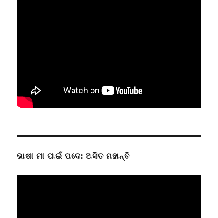
ଭାଷା ମା ପାଇଁ ପଦେ: ଅସିତ ମହାନ୍ତି