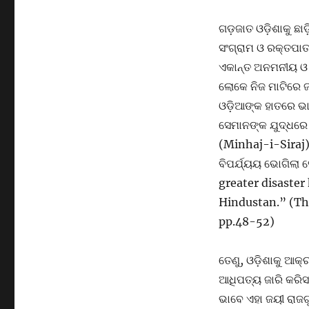
ଗଡ଼ଜାତ ଓଡ଼ିଶାକୁ ଛାଡ଼ି
ସଂଗ୍ରାମ ଓ ରକ୍ତପାତ 
ଏକାନ୍ତ ଅନମନୀୟ ଓ ଅ
ଲୋକେ ନିଜ ମାଟିରେ ଜ
ଓଡ଼ିଆଙ୍କ ହାତରେ ଭା
ସେମାନଙ୍କ ଯୁଦ୍ଧରେ 
(Minhaj-i-Siraj)
ବିପର୍ଯ୍ୟୟ ଭୋଗିଲା 
greater disaster
Hindustan.” (Th
pp.48-52)
ତେଣୁ, ଓଡ଼ିଶାକୁ ଆକ୍
ଆଧିପତ୍ୟ ଜାରି କରିସା
ଭାବେ ଏହା ଜୟୀ ରାଜଗ