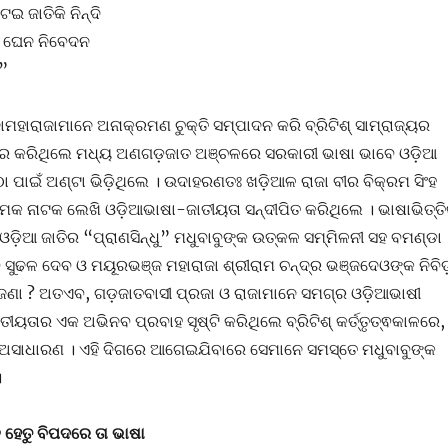
ଟଇ ଜାତିକି ନିନ୍ଦି
 ଘେନ ନିବେଦନ
?”
ହାରାଜାମାନେ ଅନାକ୍ରମଣ ଚୁକ୍ତି ସମ୍ପାଦନ କରି ବ୍ରିଟିଶ୍ ସାମ୍ରାଜ୍ୟର
କାର କରିଥିଲେ ମଧ୍ୟ ଅଣଗଡ଼ଜାତ ଅଞ୍ଚଳରେ ସରକାରୀ ଭାଷା ଭାବେ ଓଡ଼ିଆ
ଠା ପାଇଁ ଅଣ୍ଟା ଭିଡ଼ିଥିଲେ । ଉଦାହରଣତଃ ଖଡ଼ିଆଳ ରାଜା ବୀର ବିକ୍ରମ ସିଂହ
 ନାମକ ନାଟକ ଲେଖି ଓଡ଼ିଆଭାଷା-ଜାତୀୟତା ସନ୍ଦୀପିତ କରିଥିଲେ । ଭାଷାଭିତ୍ତ
ଡ଼ିଆ ଜାତିର “ପ୍ରାଣସିନ୍ଧୁ” ମଧୁବାବୁଙ୍କ ଉତ୍କଳ ସମ୍ମିଳନୀ ସହ ବମଣ୍ଡା
 ସୁଢଳ ଦେବ ଓ ମୟୂରଭଞ୍ଜ ମହାରାଜା ଶ୍ରୀରାମ ଚନ୍ଦ୍ର ଭଞ୍ଜଦେଓଙ୍କ ନିବି
 ଅଜଣା ? ଅତଏବ, ଗଡ଼ଜାତବାସୀ ପ୍ରଜା ଓ ରାଜାମାନେ ସମଗ୍ର ଓଡ଼ିଆଭାଷୀ
ୀୟତାର ଏକ ଅଭିନବ ପ୍ରବାହ ସୃଷ୍ଟି କରିଥିଲେ ବ୍ରିଟିଶ୍ କର୍ତ୍ତୃତ୍ଵକାଳରେ,
ଓ ଅସାଧାରଣ । ଏହି ଦିଗରେ ଆଗେଇଯିବାରେ ସେମାନେ ସମସ୍ତେ ମଧୁବାବୁଙ୍କ
।
 ହେତୁ ବିପଦରେ ତା ଭାଷା