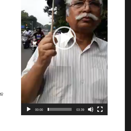
ସହ
00:00
03:39