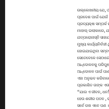
ଉଲ୍ଲେଖନୀୟ ଯେ, ଓଡ଼ି
ପ୍ରଦେଶ ପାଇଁ ଯେଉଁ
ପ୍ରତ୍ୟକ୍ଷ ସମ୍ପର୍କ
ମାହାଲ୍ ଇଲାକାରେ, ଯଦ
ଯତ୍ପରୋନାସ୍ତି ସାହା
ମୁଖ୍ୟ କାର୍ଯ୍ୟନିର୍ବ
ହୋଇଯାଇଥିବା ସମ୍ବଲ
ସେତେବେଳେ ସେଠାରେ ସ
ଆନ୍ଦୋଳନକୁ ପରିପୁଷ
ଆନ୍ଦୋଳନ ପାଇଁ ପାଣ୍
ଏହା ଅନୁଭବ କରିବାରେ
ପ୍ରକାଶିତ ତାଙ୍କ ଏତା
“ଯାଉ ଏ ଜୀବନ, ଧନ!
ହେଉ ଶରୀର ପତନ ,
ସର୍ବେ ରଖ ଏବେ ପଣ 