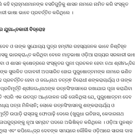
 କହି ବ୍ରାହ୍ମଣମାନଙ୍କ ବସତିଗୁଡ଼ିକୁ ଶାସନ ନାମରେ ନାମିତ କରି ସଂସ୍କୃତ
ରୀ ଭାଷା ଭାବେ ପ୍ରବର୍ତ୍ତିତ କରିଥିଲେ ।
େ ଯୁଗାନ୍ତକାରୀ ବିଦ୍ରୋହ
 ଦେବ ଓ ତାଙ୍କ ସୁଯୋଗ୍ୟ ପୁତ୍ର ହମ୍ବୀର ରହସ୍ୟଜନକ ଭାବେ ନିଶ୍ଚିହ୍ନ
କୁ ଭାରକ୍ରାନ୍ତ କରିଥିବା ବେଳେ ମାତୃଭାଷା ଓଡ଼ିଆ ରାଜ୍ୟର ସରକାରୀ ଭାଷ
ହେବା ଓ ଶାସନ କ୍ଷେତ୍ରରେ ସଂସ୍କୃତର ପୁନଃ ପ୍ରଚଳନ ହେବା ତଥା ଶ୍ରୀମନ୍ଦି
ଙ୍କ ସୁଲଳିତ ପଦାବଳୀ ଅପସାରିତ ହୋଇ ପୁରୁଷୋତ୍ତମଙ୍କ ନାମରେ ଭଣିତ
ପ୍ରବର୍ତ୍ତିତ ହେବା ଓ ଜଗନ୍ନାଥ ତତ୍ତ୍ଵ ବିରୋଧୀ ଶଙ୍କରାଚାର୍ଯ୍ୟ ଓ ତାଙ୍କ
୍ରତିମୂର୍ତ୍ତି ଶ୍ରୀଜଗନ୍ନାଥଙ୍କ ରତ୍ନସିଂହାସନରେ ରଖାଯାଇ ପୂଜା କରାଯିବା
ାତି ଏପରି ଏକ ଉତପ୍ତ ଆନ୍ଦୋଳନ ଗଢି ତୋଳିଥିଲା ଯେ, ପୁରୁଷୋତ୍ତମ ଦେବ
୍ୟ ପତ୍ତା ମିଳିଲାନି; ଲୋକେ ରତ୍ନସିଂହାସନରୁ ଶଙ୍କରାଚାର୍ଯ୍ୟ ଓ
ର୍ତ୍ତି ଉପାଡ଼ି ରାସ୍ତାକୁ ଫୋପାଢ଼ି ଦେଲେ (ଖୁରୁଧା ଇତିହାସ, କେଦାରନାଥ
ତାପରୁଦ୍ରଙ୍କୁ ନୂଆ ସମ୍ରାଟ ପଦରେ ଅଭିଷିକ୍ତ କରିଥିଲେ । ଓଡ଼ିଆ ପୁନଶ୍ଚ
ିଲା ଏବଂ କପିଳେନ୍ଦ୍ର ଦେବଙ୍କ ସମୟରେ ଲୌକିକ ଓଡ଼ିଆରେ ସାରଳା ଦାସ