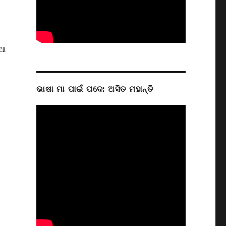
ିଆ
ଭାଷା ମା ପାଇଁ ପଦେ: ଅସିତ ମହାନ୍ତି