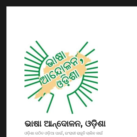
ଭାଷା ଆନ୍ଦୋଳନ, ଓଡ଼ିଶା
ଓଡ଼ିଶା ଗଠିତ ଓଡ଼ିଆ ପାଇଁ, ଇଂରାଜୀ ରାଜୁତି ଚାଲିବ ନାଇଁ