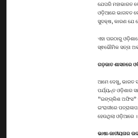
ଯେପରି ମହାଭାରତ ଲେ
ଓଡ଼ିଆରେ ଭାଗବତ ଲେଖ
ସୁଦକ୍ଷ, କାରଣ ଯେ କ
ଏହା ପରଠାରୁ ଓଡ଼ିଶା
ସ୍ଵଭୌମିକ ସତ୍ତା ଅକ୍
ଗଡ଼ଜାତ ଶାସନରେ ଓଡ଼
ଆମେ ଦେଖୁ, ଭାରତ ସ
ପର୍ଯ୍ୟନ୍ତ ଓଡ଼ିଶାର 
”ଇଙ୍ଗ୍ଲିଶ ଅଫିସ” 
ଇଂରାଜୀରେ ପତ୍ରାଳା
ହେଉଥିଲା ଓଡ଼ିଆରେ ।
ଭାଷା-ଜାତୀୟତାର ଉ