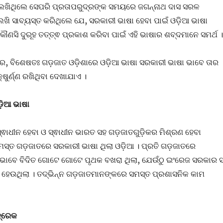
ଖିଥିଲେ ସେପରି ପ୍ରତାପରୁଦ୍ରଙ୍କ ସମୟରେ ଜଗନ୍ନାଥ ଦାସ ସରଳ
ି ସାବ୍ୟସ୍ତ କରିଥିଲେ ଯେ, ସରକାରୀ ଭାଷା ହେବା ପାଇଁ ଓଡ଼ିଆ ଭାଷା
ୌଣସି ଦୁରୂହ ତତ୍ତ୍ଵ ପ୍ରକାଶ କରିବା ପାଇଁ ଏହି ଭାଷାର ଶବ୍ଦମାନେ ସମର୍ଥ ।
ରେ, ବିଶେଷତଃ ଗଡ଼ଜାତ ଓଡ଼ିଶାରେ ଓଡ଼ିଆ ଭାଷା ସରକାରୀ ଭାଷା ଭାବେ ତାର
ଷୁର୍ଣ୍ଣ ରଖିଥିବା ଦେଖାଯାଏ ।
ିଆ ଭାଷା
୍ଵାଧୀନ ହେବା ଓ ସ୍ଵାଧୀନ ଭାରତ ସହ ଗଡ଼ଜାତଗୁଡ଼ିକର ମିଶ୍ରଣ ହେବା
ସମସ୍ତ ଗଡ଼ଜାତରେ ସରକାରୀ ଭାଷା ଥିଲା ଓଡ଼ିଆ । ପ୍ରତି ଗଡ଼ଜାତରେ
ଭାବେ ବିଦିତ ଗୋଟେ ଗୋଟେ ପୃଥକ ବଖରା ଥିଲା, ଯେଉଁଠୁ ଇଂରେଜ ସରକାର 
ପ ହେଉଥିଲା । ତଦ୍ଭିନ୍ନ ଗଡ଼ଜାତମାନଙ୍କରେ ସମସ୍ତ ପ୍ରଶାସନିକ କାମ
ଦ୍ରେକ