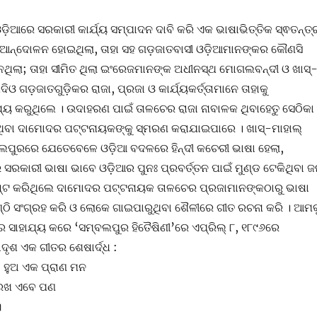
ଆରେ ସରକାରୀ କାର୍ଯ୍ୟ ସମ୍ପାଦନ ଦାବି କରି ଏକ ଭାଷାଭିତ୍ତିକ ସ୍ଵତନ୍ତ୍
 ଆନ୍ଦୋଳନ ହୋଇଥିଲା, ତାହା ସହ ଗଡ଼ଜାତବାସୀ ଓଡ଼ିଆମାନଙ୍କର କୌଣସି
 ନଥିଲା; ତାହା ସୀମିତ ଥିଲା ଇଂରେଜମାନଙ୍କ ଅଧୀନସ୍ଥ ମୋଗଲବନ୍ଦୀ ଓ ଖାସ୍
ିଓ ଗଡ଼ଜାତଗୁଡ଼ିକର ରାଜା, ପ୍ରଜା ଓ କାର୍ଯ୍ୟକର୍ତ୍ତାମାନେ ତାହାକୁ
ଯ୍ୟ କରୁଥିଲେ । ଉଦାହରଣ ପାଇଁ ତାଳଚେର ରାଜା ନାବାଳକ ଥିବାହେତୁ ସେଠିକା
ାହୀ ଥିବା ଦାମୋଦର ପଟ୍ଟନାୟକଙ୍କୁ ସ୍ମରଣ କରାଯାଇପାରେ । ଖାସ୍-ମାହାଲ୍
ପୁରରେ ଯେତେବେଳେ ଓଡ଼ିଆ ବଦଳରେ ହିନ୍ଦୀ କଚେରୀ ଭାଷା ହେଲା,
ରକାରୀ ଭାଷା ଭାବେ ଓଡ଼ିଆର ପୁନଃ ପ୍ରବର୍ତ୍ତନ ପାଇଁ ମୁଣ୍ଡ ଟେକିଥିବା 
୍ଟ କରିଥିଲେ ଦାମୋଦର ପଟ୍ଟନାୟକ ତାଳଚେର ପ୍ରଜାମାନଙ୍କଠାରୁ ଭାଷା
ଠି ସଂଗ୍ରହ କରି ଓ ଲୋକେ ଗାଇପାରୁଥିବା ଶୈଳୀରେ ଗୀତ ରଚନା କରି । ଆମକ
 ସାହାଯ୍ୟ କରେ ‘ସମ୍ବଲପୁର ହିତୈଷିଣୀ’ରେ ଏପ୍ରିଲ୍ ୮, ୧୮୯୬ରେ
ଦୃଶ ଏକ ଗୀତର ଶେଷାର୍ଦ୍ଧ :
 ହୁଅ ଏକ ପ୍ରାଣ ମନ
 ରଖ ଏବେ ପଣ
॥