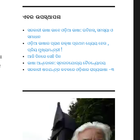
ଏବର ଉପସ୍ଥାପନା
ସରକାରୀ ଭାଷା ଭାବେ ଓଡ଼ିଆ ଭାଷା: ଇତିହାସ, ସମସ୍ୟା ଓ
ସମାଧାନ
ଓଡ଼ିଆ ଭାଷାର ପ୍ରାଣ ରକ୍ଷା ପ୍ରଥମ ଧ୍ୟେୟ ହେଉ ,
ପ୍ରିୟ ମୁଖ୍ୟମନ୍ତ୍ରୀ !
ା
ଆଜି ଦିନରେ ସେହି ଦିନ
ଭାଷା ଆନ୍ଦୋଳନ: ସ୍ବାଗତଯୋଗ୍ୟ ଚୈତନ୍ୟୋଦୟ
ର
ସରକାରୀ ଷଡଯନ୍ତ୍ର କବଳରେ ଓଡ଼ିଶାର ରାଜ୍ୟଭାଷା -୩
Video
Player