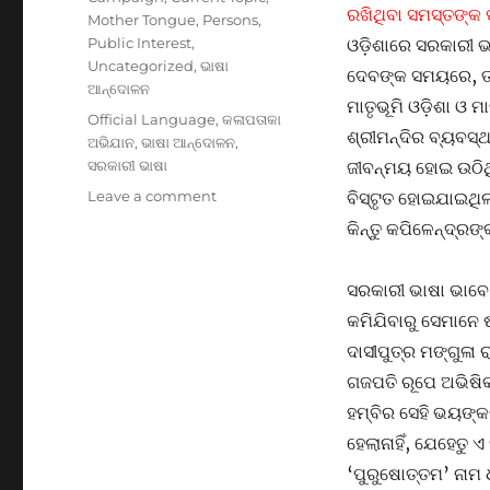
ରଖିଥିବା ସମସ୍ତଙ୍କ ପ
Mother Tongue
,
Persons
,
Public Interest
,
ଓଡ଼ିଶାରେ ସରକାରୀ ଭ
Uncategorized
,
ଭାଷା
ଦେବଙ୍କ ସମୟରେ, ତା
ଆନ୍ଦୋଳନ
ମାତୃଭୂମି ଓଡ଼ିଶା ଓ 
Tags
Official Language
,
କଳାପତାକା
ଶ୍ରୀମନ୍ଦିର ବ୍ୟବସ୍
ଅଭିଯାନ
,
ଭାଷା ଆନ୍ଦୋଳନ
,
ସରକାରୀ ଭାଷା
ଜୀବନ୍ମୟ ହୋଇ ଉଠିଥ
on
Leave a comment
ବିସ୍ଟୃତ ହୋଇଯାଇଥିଲା
ସରକାରୀ
କିନ୍ତୁ କପିଳେନ୍ଦ୍ରଙ୍
ଭାଷା
ଭାବେ
ଓଡ଼ିଆ
ସରକାରୀ ଭାଷା ଭାବେ 
ଭାଷା:
କମିଯିବାରୁ ସେମାନେ
ଇତିହାସ,
ଦାସୀପୁତ୍ର ମଙ୍ଗୁଳା
ସମସ୍ୟା
ଓ
ଗଜପତି ରୂପେ ଅଭିଷିକ
ସମାଧାନ
ହମ୍ବିର ସେହି ଭୟଙ୍କ
ହେଲାନାହିଁ, ଯେହେତୁ 
‘ପୁରୁଷୋତ୍ତମ’ ନାମ