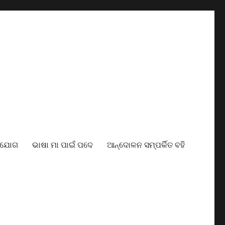
ାଯୋଗ
ଭାଷା ମା ପାଇଁ ପଦେ
ଆନ୍ଦୋଳନ ସମ୍ପର୍କିତ ବହି