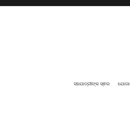
ସହଯାତ୍ରୀଙ୍କ ସ୍ଵର
ଯୋଗ