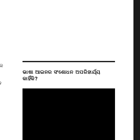
ିକ
ଭାଷା ଆଇନର ସଂଶୋଧନ ଅପରିହାର୍ଯ୍ୟ
କାହିଁକି?
ଡ଼