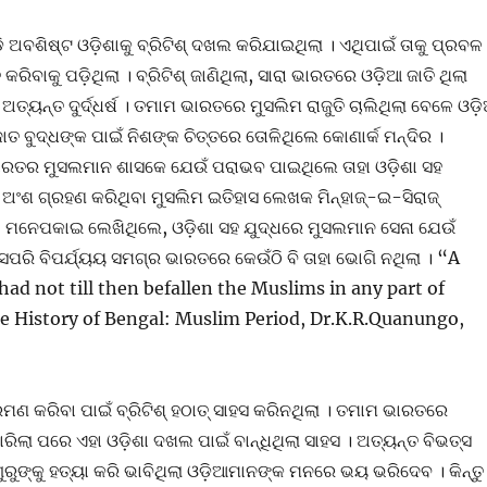
 ଅବଶିଷ୍ଟ ଓଡ଼ିଶାକୁ ବ୍ରିଟିଶ୍ ଦଖଲ କରିଯାଇଥିଲା । ଏଥିପାଇଁ ତାକୁ ପ୍ରବଳ
କରିବାକୁ ପଡ଼ିଥିଲା । ବ୍ରିଟିଶ୍ ଜାଣିଥିଲା, ସାରା ଭାରତରେ ଓଡ଼ିଆ ଜାତି ଥିଲା
ତ୍ୟନ୍ତ ଦୁର୍ଦ୍ଧର୍ଷ । ତମାମ ଭାରତରେ ମୁସଲିମ ରାଜୁତି ଚାଲିଥିଲା ବେଳେ ଓଡ଼
ାତ ବୁଦ୍ଧଙ୍କ ପାଇଁ ନିଶଙ୍କ ଚିତ୍ତରେ ତୋଳିଥିଲେ କୋଣାର୍କ ମନ୍ଦିର ।
ରତର ମୁସଲମାନ ଶାସକେ ଯେଉଁ ପରାଭବ ପାଇଥିଲେ ତାହା ଓଡ଼ିଶା ସହ
ଅଂଶ ଗ୍ରହଣ କରିଥିବା ମୁସଲିମ ଇତିହାସ ଲେଖକ ମିନ୍ହାଜ୍-ଇ-ସିରାଜ୍
 ମନେପକାଇ ଲେଖିଥିଲେ, ଓଡ଼ିଶା ସହ ଯୁଦ୍ଧରେ ମୁସଲମାନ ସେନା ଯେଉଁ
ସେପରି ବିପର୍ଯ୍ୟୟ ସମଗ୍ର ଭାରତରେ କେଉଁଠି ବି ତାହା ଭୋଗି ନଥିଲା । “A
 had not till then befallen the Muslims in any part of
e History of Bengal: Muslim Period, Dr.K.R.Quanungo,
ରମଣ କରିବା ପାଇଁ ବ୍ରିଟିଶ୍ ହଠାତ୍ ସାହସ କରିନଥିଲା । ତମାମ ଭାରତରେ
ରିଲା ପରେ ଏହା ଓଡ଼ିଶା ଦଖଲ ପାଇଁ ବାନ୍ଧିଥିଲା ସାହସ । ଅତ୍ୟନ୍ତ ବିଭତ୍ସ
ୁରୁଙ୍କୁ ହତ୍ୟା କରି ଭାବିଥିଲା ଓଡ଼ିଆମାନଙ୍କ ମନରେ ଭୟ ଭରିଦେବ । କିନ୍ତୁ