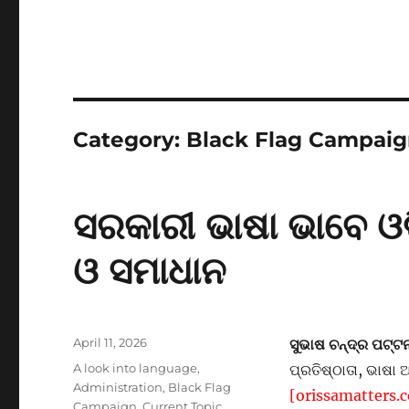
Category:
Black Flag Campai
ସରକାରୀ ଭାଷା ଭାବେ ଓଡ଼
ଓ ସମାଧାନ
ସୁଭାଷ ଚନ୍ଦ୍ର ପଟ୍
Posted
April 11, 2026
on
Categories
A look into language
,
ପ୍ରତିଷ୍ଠାତା, ଭାଷା
Administration
,
Black Flag
[orissamatters.co
Campaign
,
Current Topic
,