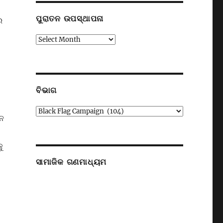
ପୁରାତନ ଉପସ୍ଥାପନା
ର
ପୁରାତନ
-
ଉପସ୍ଥାପନା
ବିଭାଗ
ବିଭାଗ
ଜନ
ୁ
ସାମାଜିକ ଗଣମାଧ୍ୟମ