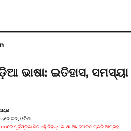
gn
ିଆ ଭାଷା: ଇତିହାସ, ସମସ୍ୟା
ଟନାୟକ
 ଆନ୍ଦୋଳନ, ଓଡ଼ିଶା
mରେ ପୂର୍ବପ୍ରକାଶିତ ଏହି ନିବନ୍ଧ ଭାଷା ଆନ୍ଦୋଳନ ପ୍ରତି ଆଗ୍ରହ