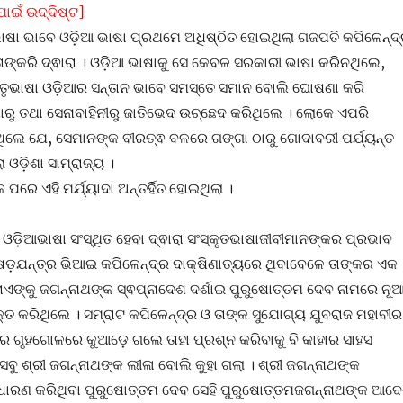
ାଇଁ ଉଦ୍ଦିଷ୍ଟ]
ାଷା ଭାବେ ଓଡ଼ିଆ ଭାଷା ପ୍ରଥମେ ଅଧିଷ୍ଠିତ ହୋଇଥିଲା ଗଜପତି କପିଳେନ୍ଦ
ଙ୍କରି ଦ୍ଵାରା । ଓଡ଼ିଆ ଭାଷାକୁ ସେ କେବଳ ସରକାରୀ ଭାଷା କରିନଥିଲେ,
ମାତୃଭାଷା ଓଡ଼ିଆର ସନ୍ତାନ ଭାବେ ସମସ୍ତେ ସମାନ ବୋଲି ଘୋଷଣା କରି
ଥାରୁ ତଥା ସେନାବାହିନୀରୁ ଜାତିଭେଦ ଉଚ୍ଛେଦ କରିଥିଲେ । ଲୋକେ ଏପରି
ିଲେ ଯେ, ସେମାନଙ୍କ ବୀରତ୍ଵ ବଳରେ ଗଙ୍ଗା ଠାରୁ ଗୋଦାବରୀ ପର୍ଯ୍ୟନ୍ତ
 ଓଡ଼ିଶା ସାମ୍ରାଜ୍ୟ ।
କ ପରେ ଏହି ମର୍ଯ୍ୟାଦା ଅନ୍ତର୍ହିତ ହୋଇଥିଲା ।
ଓଡ଼ିଆଭାଷା ସଂସ୍ଥିତ ହେବା ଦ୍ଵାରା ସଂସ୍କୃତଭାଷାଜୀବୀମାନଙ୍କର ପ୍ରଭାବ
 ଷଡ଼ଯନ୍ତ୍ର ଭିଆଇ କପିଳେନ୍ଦ୍ର ଦାକ୍ଷିଣାତ୍ୟରେ ଥିବାବେଳେ ତାଙ୍କର ଏକ
 ରାଏଙ୍କୁ ଜଗନ୍ନାଥଙ୍କ ସ୍ଵପ୍ନାଦେଶ ଦର୍ଶାଇ ପୁରୁଷୋତ୍ତମ ଦେବ ନାମରେ ନୂ
୍ତ କରିଥିଲେ । ସମ୍ରାଟ କପିଳେନ୍ଦ୍ର ଓ ତାଙ୍କ ସୁଯୋଗ୍ୟ ଯୁବରାଜ ମହାବୀର
ର ଗୃହଗୋଳରେ କୁଆଡ଼େ ଗଲେ ତାହା ପ୍ରଶ୍ନ କରିବାକୁ ବି କାହାର ସାହସ
ଏ ସବୁ ଶ୍ରୀ ଜଗନ୍ନାଥଙ୍କ ଲୀଳା ବୋଲି କୁହା ଗଲା । ଶ୍ରୀ ଜଗନ୍ନାଥଙ୍କ
 ଧାରଣ କରିଥିବା ପୁରୁଷୋତ୍ତମ ଦେବ ସେହି ପୁରୁଷୋତ୍ତମଜଗନ୍ନାଥଙ୍କ ଆଦ