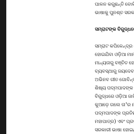
ପାଳନ କରୁଛନ୍ତି ବୋଲି
ଭାଷାକୁ ପୁନଶ୍ଚ ସରକା
ସମ୍ରାଟଙ୍କ ବିରୁଦ୍ଧର
ସମ୍ରାଟ କପିଳେନ୍ଦ୍ର
ହୋଇଯିବା ଓଡ଼ିଆ ମାନସ
ମାନ୍ୟତାରୁ ବଞ୍ଚିତ 
ବ୍ୟବସ୍ଥାରୁ ଜୟଦେବ
ଅଭିନବ ଗୀତ ଗୋବିନ୍ଦ 
ଶିଷ୍ୟ ପଦ୍ମପାଦଙ୍କ ପ
ବିରୁଦ୍ଧରେ ଓଡ଼ିଆ ଜ
କୁଆଡ଼େ ଗଲେ ତା’ର ମଧ
ପଦ୍ମପାଦଙ୍କ ପ୍ରତିମୂ
ମହାପାତ୍ର) ଏବଂ ପ୍ର
ସରକାରୀ ଭାଷା ହୋଇଥ