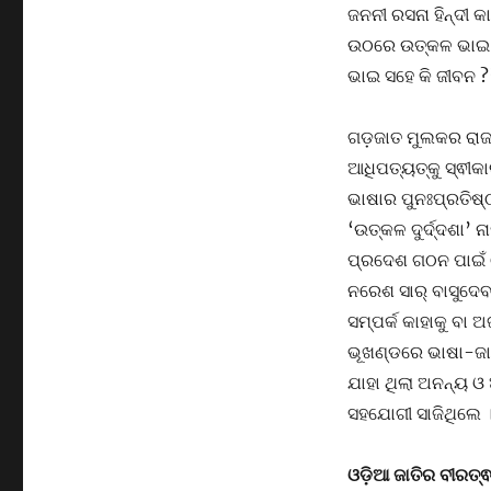
ଜନନୀ ରସନା ହିନ୍ଦୀ କା
ଉଠରେ ଉତ୍କଳ ଭାଇ
ଭାଇ ସହେ କି ଜୀବନ 
ଗଡ଼ଜାତ ମୁଲକର ରାଜାମ
ଆଧିପତ୍ୟତ୍କୁ ସ୍ଵୀ
ଭାଷାର ପୁନଃପ୍ରତିଷ୍
‘ଉତ୍କଳ ଦୁର୍ଦ୍ଦଶା’
ପ୍ରଦେଶ ଗଠନ ପାଇଁ ଓ
ନରେଶ ସାର୍ ବାସୁଦେବ
ସମ୍ପର୍କ କାହାକୁ ବା
ଭୂଖଣ୍ଡରେ ଭାଷା-ଜାତ
ଯାହା ଥିଲା ଅନନ୍ୟ 
ସହଯୋଗୀ ସାଜିଥିଲେ 
ଓଡ଼ିଆ ଜାତିର ବୀରତ୍ଵ