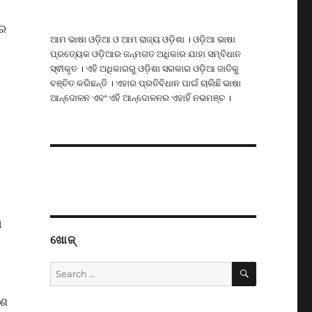
୍ର
ଆମ ଭାଷା ଓଡ଼ିଆ ଓ ଆମ ରାଜ୍ୟ ଓଡ଼ିଶା । ଓଡ଼ିଆ ଭାଷା
ପ୍ରତ୍ୟେକ ଓଡ଼ିଆର ଜନ୍ମଗତ ଅଧିକାର ଯାହା ସମ୍ବିଧାନ
ସ୍ଵୀକୃତ । ଏହି ଅଧିକାରରୁ ଓଡ଼ିଶା ସରକାର ଓଡ଼ିଆ ଜାତିକୁ
ବଞ୍ଚିତ କରିଛନ୍ତି । ଏହାର ପ୍ରତିବିଧାନ ପାଇଁ ଚାଲିଛି ଭାଷା
ଆନ୍ଦୋଳନ ଏବଂ ଏହି ଆନ୍ଦୋଳନର ଏହାହିଁ ନଭମଞ୍ଚ ।
ଆ
ଖୋଜ୍
SEARCH
Search
for:
େଶ