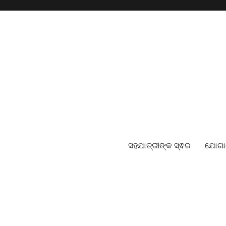
ସହଯାତ୍ରୀଙ୍କ ସ୍ଵର
ଯୋଗ