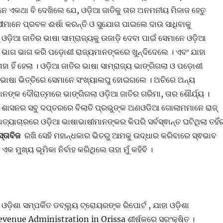
ାନେ ଏକଥା ବି ଦେଖିଲେ ଯେ, ଓଡ଼ିଆ ଜାତିକୁ ତାର ଅନମନୀୟ ମିଜାଜ ହେତୁ
ମାନେ ପ୍ରବଳ ଈର୍ଷା କରନ୍ତି ଓ ସୁଯୋଗ ପାଇଲେ ଦାଉ ସାଧିବାକୁ
ଣୁ ଓଡ଼ିଆ ଜାତିର ଭାଷା ସାମ୍ରାଜ୍ୟକୁ ଉଜାଡ଼ି ଦେବା ପାଇଁ ସେମାନେ ଓଡ଼ିଆ
 ଭାଗ ଭାଗ କରି ପଡ଼ୋଶୀ ରାଜ୍ୟମାନଙ୍କରେ ଖୁନ୍ଦିଦେଲେ । ଏବଂ ଯାହା
ହା ହିଁ ହେଲା । ଓଡ଼ିଆ ଜାତିର ଭାଷା ସାମ୍ରାଜ୍ୟ ଭାଙ୍ଗିଗଲା ଓ ପଡ଼ୋଶୀ
ାଷା ଭିତ୍ତିରେ ସେମାନେ ସଂଖ୍ୟାଲଘୁ ହୋଇଗଲେ । ଅଚିରେ ଅନ୍ୟ
ଙ୍କ ଦୌରାତ୍ମରେ ଭାଙ୍ଗିଗଲା ଓଡ଼ିଆ ଜାତିର ଗରିମା, ତାର ଶୌର୍ଯ୍ୟ ।
ତି ଶାସନର ସବୁ ଦପ୍ତରରେ ବିଲାତି ପ୍ରଭୁଙ୍କ ଅଣଓଡିଆ ଗୋଲାମମାନେ ରାଜ୍
୍ୟାଚାରରେ ଓଡ଼ିଆ ଭାଷାଭାଷୀମାନଙ୍କର କିପରି ସର୍ବସ୍ଵାନ୍ତ ଘଟିଥିଲା ତହିଁ
ସ୍ତାବିଜ
ରଖି ସେହି ମହାନ୍ଧକାର ଭିତରୁ ଆମକୁ ଉଦ୍ଧାର କରିବାରେ ସ୍ଵଭାବ
କ ମୁଖ୍ୟ ଭୂମିକା ନିର୍ବାହ କରିଥିଲେ ତାହା ମୁଁ କହିବି ।
ଓଡ଼ିଶା ସମ୍ପର୍କିତ ଡବ୍ଲ୍ୟୁ ଟ୍ରୋୟରଙ୍କ ରିପୋର୍ଟ , ଯାହା ଓଡ଼ିଶା
enue Administration in Orissa ଶୀର୍ଷକରେ ସରଂକ୍ଷିତ ।