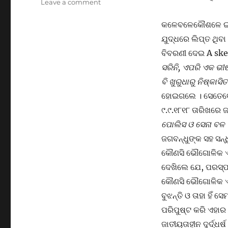
on
Leave a comment
ମହାନ
ଆମ
କଳେବଳେକୌଶଳେ ଇଂର
ମାତୃଭାଷା
ଯୁଦ୍ଧରେ ଲିପ୍ତ ଥିବା
ଓ
ବିବରଣୀ ଦେଇ A sket
ସ୍ଵଭାବକବି
ଗଙ୍ଗାଧର
ସରିନି, ଏପରି ଏକ ଭ
ବି ଖୁରୁଧାରୁ ନିଷ୍କାସ
ହୋଇଗଲେ । ସେତେବେଳ
୯.୯.୧୮୧୮ ତାରିଖରେ
ପୋଲିସ ଓ ସେନା ବଳ ଏ
ଜଗବନ୍ଧୁଙ୍କ ସହ ସନ୍
କୌଣସି ଭୌଗୋଳିକ ଏକତ
ଦେଖିଲେ ଯେ, ପରସ୍ପର
କୌଣସି ଭୌଗୋଳିକ ଏକତ
ବୁଝନ୍ତି ଓ ତାହା ହିଁ
ପରିପୁଷ୍ଟ କରି ଏହାର
ଜାତୀୟତାହୀନ ଦୁର୍ଦ୍ଧର