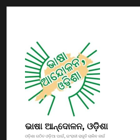
ଭାଷା ଆନ୍ଦୋଳନ, ଓଡ଼ିଶା
ଓଡ଼ିଶା ଗଠିତ ଓଡ଼ିଆ ପାଇଁ, ଇଂରାଜୀ ରାଜୁତି ଚାଲିବ ନାଇଁ