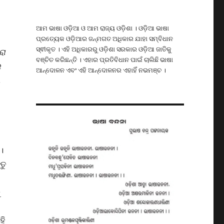
ଆମ ଭାଷା ଓଡ଼ିଆ ଓ ଆମ ରାଜ୍ୟ ଓଡ଼ିଶା । ଓଡ଼ିଆ ଭାଷା
ପ୍ରତ୍ୟେକ ଓଡ଼ିଆର ଜନ୍ମଗତ ଅଧିକାର ଯାହା ସମ୍ବିଧାନ
ସ୍ଵୀକୃତ । ଏହି ଅଧିକାରରୁ ଓଡ଼ିଶା ସରକାର ଓଡ଼ିଆ ଜାତିକୁ
ରା
ବଞ୍ଚିତ କରିଛନ୍ତି । ଏହାର ପ୍ରତିବିଧାନ ପାଇଁ ଚାଲିଛି ଭାଷା
େ
ଆନ୍ଦୋଳନ ଏବଂ ଏହି ଆନ୍ଦୋଳନର ଏହାହିଁ ନଭମଞ୍ଚ ।
ଶ
।
ତୁ
ୁ
ହି