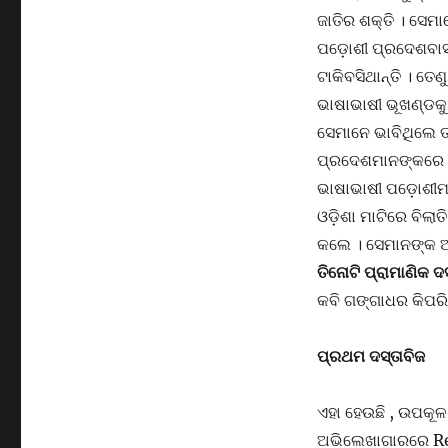
ଜାତିର ଶକ୍ତି । ସେମ
ପଡ଼ୋଶୀ ପ୍ରଦେଶବାସୀ
ଟାକିବସିଥାନ୍ତି । ତେ
ଭାଷାଭାଷୀ ଭୂଖଣ୍ଡକୁ
ସେମାନେ ଭାବିଥିଲେ ତା
ପ୍ରଦେଶମାନଙ୍କରେ ଭ
ଭାଷାଭାଷୀ ପଡ଼ୋଶୀମାନ
ଓଡ଼ିଶା ମାଟିରେ ବିଲା
କଲେ । ସେମାନଙ୍କ ଅତ
ତିନୋଟି ପ୍ରାମାଣିକ ଦ
କବି ଗଙ୍ଗାଧର କିପରି ଏ
ପ୍ରଥମ ଦସ୍ତାବିଜ
ଏହା ହେଉଛି , ଉପକୂଳ 
ଅଭିଲେଖାଗାରରେ Rev