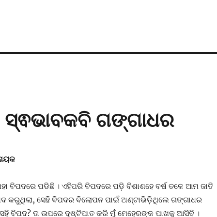
 ସ୍ଵଭାବକବି ଗଙ୍ଗାଧର
ଟନାୟକ
ା ବିପଦରେ ପଡିଛି । ଏହିପରି ବିପଦରେ ପଡ଼ି ବିଶାଶହେ ବର୍ଷ ତଳେ ଆମ ଜାତି
ଦ କରୁଥିଲା, ସେହି ବିପଦର ବିଲୋପନ ପାଇଁ ଅଣ୍ଟାଭିଡ଼ିଥିଲେ ଗଙ୍ଗାଧର
ହି ବିପଦ? ତା ଉପରେ ଦୃଷ୍ଟିପାତ କରି ମୁଁ ମେହେରଙ୍କ ପାଖକୁ ଆସିବି ।