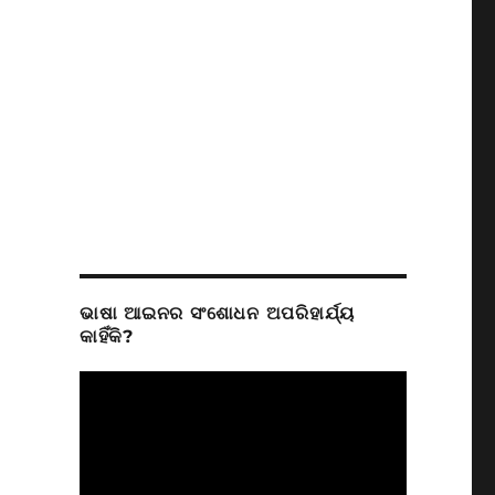
ଭାଷା ଆଇନର ସଂଶୋଧନ ଅପରିହାର୍ଯ୍ୟ
କାହିଁକି?