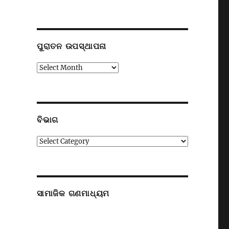
ପୁରାତନ ଉପସ୍ଥାପନା
ପୁରାତନ
ଉପସ୍ଥାପନା
ବିଭାଗ
ବିଭାଗ
ସାମାଜିକ ଗଣମାଧ୍ୟମ