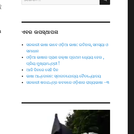
for:
ୁ
m
ଏବର ଉପସ୍ଥାପନା
ସରକାରୀ ଭାଷା ଭାବେ ଓଡ଼ିଆ ଭାଷା: ଇତିହାସ, ସମସ୍ୟା ଓ
ମହାନ ଆମ ମାତୃଭାଷା ଓ ସ୍ଵଭାବକବି ଗଙ୍ଗାଧର”
ସମାଧାନ
ଓଡ଼ିଆ ଭାଷାର ପ୍ରାଣ ରକ୍ଷା ପ୍ରଥମ ଧ୍ୟେୟ ହେଉ ,
ପ୍ରିୟ ମୁଖ୍ୟମନ୍ତ୍ରୀ !
ଆଜି ଦିନରେ ସେହି ଦିନ
ଭାଷା ଆନ୍ଦୋଳନ: ସ୍ବାଗତଯୋଗ୍ୟ ଚୈତନ୍ୟୋଦୟ
ସରକାରୀ ଷଡଯନ୍ତ୍ର କବଳରେ ଓଡ଼ିଶାର ରାଜ୍ୟଭାଷା -୩
Video
Player