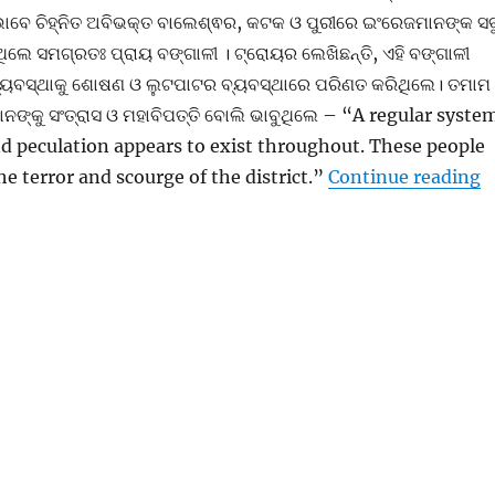
ାବେ ଚିହ୍ନିତ ଅବିଭକ୍ତ ବାଲେଶ୍ଵର, କଟକ ଓ ପୁରୀରେ ଇଂରେଜମାନଙ୍କ ସବ
ଥିଲେ ସମଗ୍ରତଃ ପ୍ରାୟ ବଙ୍ଗାଳୀ । ଟ୍ରୋୟର ଲେଖିଛନ୍ତି, ଏହି ବଙ୍ଗାଳୀ
୍ୟବସ୍ଥାକୁ ଶୋଷଣ ଓ ଲୁଟପାଟର ବ୍ୟବସ୍ଥାରେ ପରିଣତ କରିଥିଲେ। ତମାମ
ନଙ୍କୁ ସଂତ୍ରାସ ଓ ମହାବିପତ୍ତି ବୋଲି ଭାବୁଥିଲେ – “A regular syste
d peculation appears to exist throughout. These people
“
he terror and scourge of the district.”
Continue reading