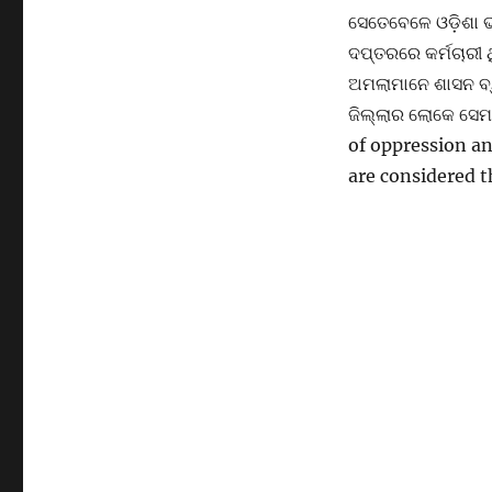
ସେତେବେଳେ ଓଡ଼ିଶା ଭ
ଦପ୍ତରରେ କର୍ମଚାରୀ 
ଅମଲାମାନେ ଶାସନ ବ
ଜିଲ୍ଲାର ଲୋକେ ସେମା
of oppression an
are considered t