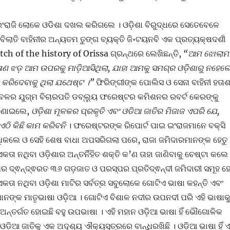
ାଜି ଲୋକେ ଓଡିଶା ଦଖଲ କରିଗଲେ । ଓଡ଼ିଶା ବିରୁଦ୍ଧରେ ସେତେବେଳେ
 ବିଲାତି ବାହିନୀର ଅନ୍ୟତମ ତୁଙ୍ଗ ବ୍ୟକ୍ତି ଜି॰ଟୟନବି ଏକ ପ୍ରତ୍ୟକ୍ଷଦର୍ଶୀ
ch of the history of Orissa ଗ୍ରନ୍ଥରେ ଲେଖିଛନ୍ତି,
“ଆମ ଝୋଲାମ
ୀଷଣ ଝଡ଼ ଆମ ଉପରକୁ ମାଡ଼ିଆସିଥିଲା, ଯାହା ଆମକୁ ସମଗ୍ର ଓଡ଼ିଶାରୁ ନହେଲ
ିତ କରିଦେବାକୁ ଥିଲା ଯଥେଷ୍ଟ ।”
ଫିରିଙ୍ଗୀଙ୍କ ପୋଲିସ ଓ ସେନା ବାହିନୀ ହତା
ର ଯୁଗ୍ମ ବିଚାରପତି ଡବ୍ଲ୍ୟୁ ଫରେଷ୍ଟର କମିଶନର ରବର୍ଟ କେରଙ୍କୁ
 ଜଣାଇଲେ,
ଓଡ଼ିଶା ମୂଳକର ପ୍ରକୃତି ଏବଂ ଓଡିଆ ଜାତିର ମିଜାଜ ଏପରି ଯେ,
ଠି କିଛି କାମ କରିବନି
। ଫରେଷ୍ଟରଙ୍କ ରିପୋର୍ଟ ପାଇ ଇଂରାଜମାନେ ବକ୍ସି
ଧିକଲେ ଓ ସେହି ଶେଷ ବାଧା ଅପସରିଗଲା ପରେ, ରାଜା ଜମିଦାରମାନଙ୍କ ହେତୁ
ା ନଥିବା ଓଡ଼ିଶାର ଅନ୍ତର୍ନିହିତ ଶକ୍ତି କ’ଣ ତାହା ଜାଣିବାକୁ ଚେଷ୍ଟା କଲେ 
 ଦ୍ଵନ୍ଦ୍ଵରତ ୩୬ ଗଡ଼ଜାତ ଓ ପରସ୍ପର ପ୍ରତିଦ୍ଵନ୍ଦୀ ଜମିଦାରୀ ସମୂହ ହେ
ା ନଥିବା ଓଡ଼ିଶା ମାଟିର ସର୍ବତ୍ର ସବୁଲୋକେ ଗୋଟିଏ ଭାଷା କହନ୍ତି ଏବଂ
 ସେମାନଙ୍କ ମାତୃଭାଷା ଓଡ଼ିଆ । ଗୋଟିଏ ବିଶାଳ ନଦୀର ଉପନଦୀ ପରି ଏହି ଭାଷାକ
 ଅନ୍ତର୍ଗତ ହୋଇଛି ବହୁ ଉପଭାଷା । ଏହି ମହାନ ଓଡ଼ିଆ ଭାଷା ହିଁ ଭୌଗୋଳିକ
୍ଷ ଓଡ଼ିଆ ଜାତିକୁ ଏକ ଅଦୃଶ୍ୟ ଐକ୍ୟସୂତ୍ରରେ ବାନ୍ଧିରଖିଛି । ଓଡ଼ିଆ ଭାଷା ହିଁ ଏ