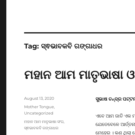
Tag:
ସ୍ଵଭାବକବି ଗଙ୍ଗାଧର
ମହାନ ଆମ ମାତୃଭାଷା ଓ
Posted
August 13, 2020
ସୁଭାଷ ଚନ୍ଦ୍ର ପଟ୍
on
Categories
Mother Tongue
,
Uncategorized
ଏବେ ଆମ ଜାତି ଏକ ମହ
Tags
ମହାନ ଆମ ମାତୃଭାଷା ସଂଘ
,
ଯେତେବେଳେ ଆର୍ତ୍ତନା
ସ୍ଵଭାବକବି ଗଙ୍ଗାଧର
ମେହେର । କଣ ଥିଲା ସେ