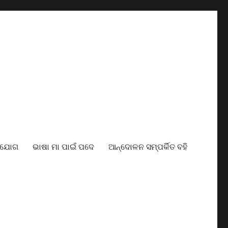
ାଯୋଗ
ଭାଷା ମା ପାଇଁ ପଦେ
ଆନ୍ଦୋଳନ ସମ୍ପର୍କିତ ବହି