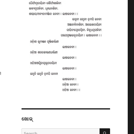
ର
ଖୋଜ୍
SEARCH
Search