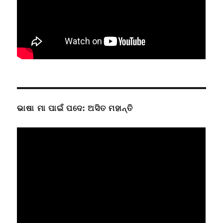
ଭାଷା ମା ପାଇଁ ପଦେ: ଅସିତ ମହାନ୍ତି