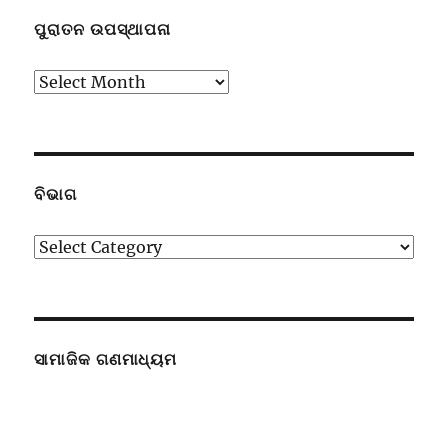
ପୁରାତନ ଉପସ୍ଥାପନା
ପୁରାତନ
ଉପସ୍ଥାପନା
ବିଭାଗ
ବିଭାଗ
ସାମାଜିକ ଗଣମାଧ୍ୟମ