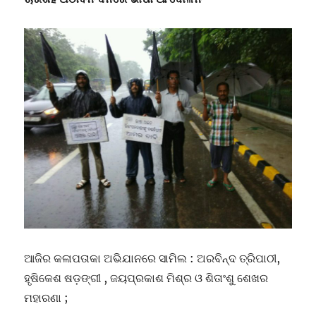
ଆଜିର କଳାପତାକା ଅଭିଯାନରେ ସାମିଲ : ଅରବିନ୍ଦ ତ୍ରିପାଠୀ,
ହୃଷିକେଶ ଷଡ଼ଙ୍ଗୀ , ଜୟପ୍ରକାଶ ମିଶ୍ର ଓ ଶିତାଂଶୁ ଶେଖର
ମହାରଣା ;