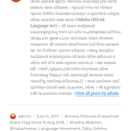
ଓଡ଼ିଶା ପ୍ରଦେଶ ସୃଷ୍ଟିର ଏକମାତ୍ର ଉଦ୍ଦେଶ୍ୟ ଥିଲା ଓଡ଼ିଆ
ଭାଷାରେ ଏହାର ପରିଚାଳନା । ଏଥିପାଇଁ ୧୯୫୪ ରେ ଓଡ଼ିଶାର
ପ୍ରଥମ ନିର୍ବାଚିତ ବିଧାନସଭା ପ୍ରଣୟନ ଓ ପ୍ରବର୍ତ୍ତନ କରିଥିଲା
ଓଡ଼ିଶା ଦାପ୍ତରିକ ଭାଷା ଆଇନ (Odisha Official
Language Act) । ଏହି ଆଇନ କାର୍ଯ୍ୟକାରୀ
ହୋଇପାରୁନଥିବାରୁ ୨୦୧୫ ରେ ଗଠିତ ମନ୍ତ୍ରୀସ୍ତରୀୟ କମିଟିରେ
ସଦସ୍ୟ ଥିବା ସୁଭାଷ ଚନ୍ଦ୍ର ପଟ୍ଟନାୟକ ଆଇନ ସଂଶୋଧନ
ମାଧ୍ୟମରେ ଏହି ଆଇନର ସଶକ୍ତିକରଣ ପାଇଁ ନିଜର ପ୍ରସ୍ତାବ
ସହ ଏକ ଚିଠାବିଧାନ ପ୍ରଦାନ କରିଥିଲେ । ତାହାକୁ ସମ୍ପୂର୍ଣତଃ
କାର୍ଯ୍ୟକାରୀ କରାଯାଇଥିଲେ ଓଡ଼ିଆରେ ଓଡ଼ିଶା ଚାଲିଥାନ୍ତା ଓ
ଓଡ଼ିଆ ଜାତି ତା'ର ଭାଷା ଅଧିକାର ପାଇଥାନ୍ତା । ତାହା କରାଗଲା
ନାହିଁ । ଓଲଟି, ମୁଖ୍ୟମନ୍ତ୍ରୀ ନବୀନ ପଟ୍ଟନାୟକ ଓଡ଼ିଶା
ବିଧାନସଭାକୁ ବିଭ୍ରାନ୍ତ କରି ପ୍ରମାଦପୂର୍ଣ ସଂଶୋଧନ ଦ୍ଵାରା
ଆଇନଟିକୁ ଅକର୍ମଣ୍ୟ କରିଦେଇଛନ୍ତି । ଏହାର ପ୍ରତିକାର ପାଇଁ
ପ୍ରତିଷ୍ଠା ହୋଇଛି ଭାଷା ଆନ୍ଦୋଳନ, ଓଡ଼ିଶା । ଏହି ୱେବସାଇଟ
ସେହି ଆନ୍ଦୋଳନର ନଭମଞ୍ଚ ।
View all posts by admin
Author
Posted
Categories
admin
July 14, 2017
Actions
,
Pictures of resumed
on
Tags
Black Flag Since 16 Aug 2016
Bhasha Abdolan
,
Bhubaneswar
,
Language Movement
,
Odia
,
Odisha
,