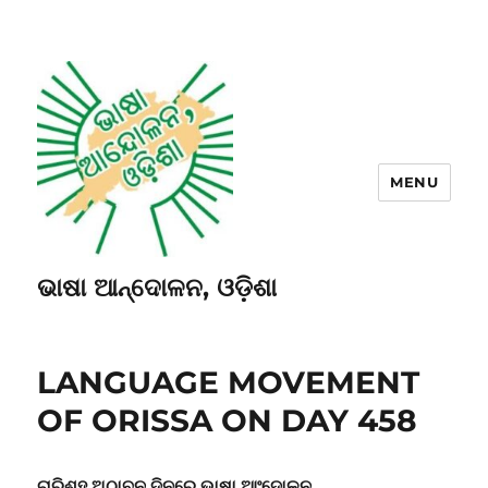
MENU
ଭାଷା ଆନ୍ଦୋଳନ, ଓଡ଼ିଶା
LANGUAGE MOVEMENT
OF ORISSA ON DAY 458
ଚାରିଶହ ଅଠାବନ ଦିନରେ ଭାଷା ଆଂଦୋଳନ