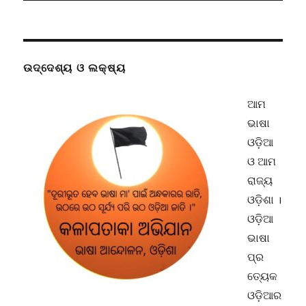
ଉଦ୍ଦେଶ୍ୟ ଓ ଲକ୍ଷ୍ୟ
ଆମ
ଭାଷା
ଓଡ଼ିଆ
ଓ ଆମ
ରାଜ୍ୟ
ଓଡ଼ିଶା ।
ଓଡ଼ିଆ
ଭାଷା
ପ୍ର
ତ୍ୟେକ
ଓଡ଼ିଆର