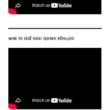
ଭାଷା ମା ପାଇଁ ପଦେ: ପ୍ରସାଦ ହରିଚନ୍ଦନ