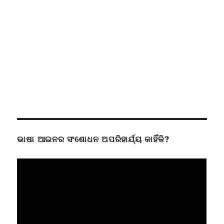
ଭାଷା ଆଇନର ସଂଶୋଧନ ଅପରିହାର୍ଯ୍ୟ କାହିଁକି?