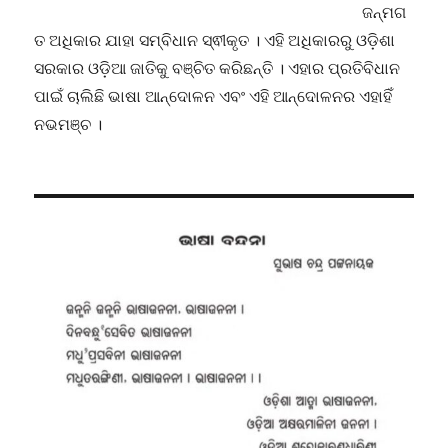
ଜନ୍ମଗ
ତ ଅଧିକାର ଯାହା ସମ୍ବିଧାନ ସ୍ଵୀକୃତ । ଏହି ଅଧିକାରରୁ ଓଡ଼ିଶା
ସରକାର ଓଡ଼ିଆ ଜାତିକୁ ବଞ୍ଚିତ କରିଛନ୍ତି । ଏହାର ପ୍ରତିବିଧାନ
ପାଇଁ ଚାଲିଛି ଭାଷା ଆନ୍ଦୋଳନ ଏବଂ ଏହି ଆନ୍ଦୋଳନର ଏହାହିଁ
ନଭମଞ୍ଚ ।