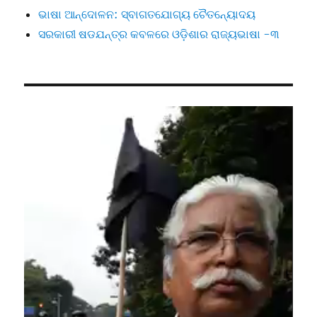
ଭାଷା ଆନ୍ଦୋଳନ: ସ୍ବାଗତଯୋଗ୍ୟ ଚୈତନ୍ୟୋଦୟ
ସରକାରୀ ଷଡଯନ୍ତ୍ର କବଳରେ ଓଡ଼ିଶାର ରାଜ୍ୟଭାଷା -୩
Video
Player