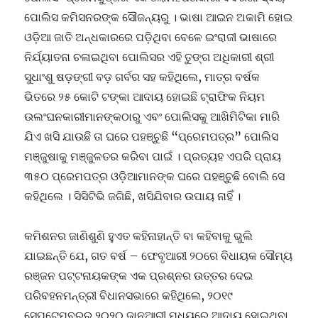
ପୋଲିସ କମିସନରଙ୍କ ସୌଜନ୍ୟରୁ । ଭାଷା ଆଇନ ଅକାମି ହୋଇ
ଓଡ଼ିଆ ଜାତି ଅନ୍ଧକାରରେ ପଡ଼ିଥିବା ବେଳେ ଇଂରାଜୀ ଭାଷାରେ
ନିର୍ଯ୍ୟାତନା ଚଳାଇଥିବା ପୋଲିସର ଏହି ତୁଙ୍ଗ ଅଧିକାରୀ ଶ୍ରୀ
ସୁଧାଂଶୁ ଷଡ଼ଙ୍ଗୀ ବଡ଼ ଗର୍ବର ସହ କହିଥିଲେ, ମାତ୍ର ବର୍ଷକ
ଭିତରେ ୨୫ କୋଟି ଟଙ୍କା ଆଦାୟ ହୋଇଛି ଟ୍ରାଫିକ ନିୟମ
ଉଲଂଘନକାରୀମାନଙ୍କଠାରୁ ଏବଂ ପୋଲିସକୁ ଆଖିମିଟିକା ମାରି
ଯିଏ ଖସି ଯାଉଛି ତା ଘରେ ପହଞ୍ଚୁଛି “ପ୍ରେମପତ୍ର” ପୋଲିସ
ମଞ୍ଜୁଷାକୁ ମଞ୍ଜୁଳତର କରିବା ପାଇଁ । ପ୍ରତ୍ୟହ ଏପରି ପ୍ରାୟ
୩୫୦ ପ୍ରେମପତ୍ର ଓଡ଼ିଆମାନଙ୍କ ଘରେ ପହଞ୍ଚୁଛି ବୋଲି ସେ
କହିଥିଲେ । ସିସିଟିଭି ଜଗିଛି, ଖସିଯିବାର ଉପାୟ ନାହିଁ ।
କମିଶନର ଜାଣିଶୁଣି ହୁଏତ କହିନାହାନ୍ତି ବା କହିବାକୁ ଭୁଲି
ଯାଇଛନ୍ତି ଯେ, ଗତ ବର୍ଷ – ଫେବୃଆରୀ ୨୦ରେ ବିଧାୟକ ସୌମ୍ୟ
ରଞ୍ଜନ ପଟ୍ଟନାୟକଙ୍କ ଏକ ପ୍ରଶ୍ନର ଉତ୍ତର ଦେଇ
ପରିବହନମନ୍ତ୍ରୀ ବିଧାନସଭାରେ କହିଥିଲେ, ୨୦୧୯
ସେପ୍ଟେମ୍ବରରୁ ୨୦୨୦ ଜାନୁଆରୀ ମଧ୍ୟରେ ଆଦାୟ ହୋଇଥିବା