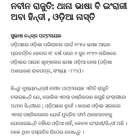
ନବୀନ ରାଜୁତି: ଥାନା ଭାଷା ବି ଇଂରାଜୀ
ଅବା ହିନ୍ଦୀ , ଓଡ଼ିଆ ନାସ୍ତି
ସୁଭାଷ ଚନ୍ଦ୍ର ପଟ୍ଟନାୟକ
ଓଡ଼ିଆରେ ଓଡ଼ିଶା ପରିଚାଳନା ପାଇଁ ୧୯୫୪ ଭାଷା ଆଇନ
ପ୍ରବର୍ତ୍ତିତ ହେବାର ୧୮ ବର୍ଷ ପରେ ୬ ଜୁନ ୧୯୭୨ ତାରିଖରେ
ଓଡ଼ିଶାର ଆଇନ ଶୃଙ୍ଖଳାର ଭାଷା ଓଡ଼ିଆ ହେଲା (ଓଡ଼ିଶା
ଅଶଧାରଣ ରାଜପତ୍ର, ସଂଖ୍ୟା -୮୯୪)।
କିନ୍ତୁ ମୁଖ୍ୟମନ୍ତ୍ରୀ ନବୀନ ପଟ୍ଟନାୟକ ଏମିତି ରାଜୁତି
ଚଳାଇଛନ୍ତି ଯେ, ପୋଲିସ ଏତଲା ପଞ୍ଜିକରଣ କରୁଛି ଇଂରାଜୀରେ
ଅଥବା ହିନ୍ଦୀରେ ; ଓଡ଼ିଆରେ ନୁହେଁ । କାରଣ ଓଡ଼ିଶା ସରକାର
ଏତଲା ପଞ୍ଜିକରଣର ଯେଉଁ ମୁଦ୍ରିତ ଫର୍ମ ଥାନାମାନଙ୍କୁ
ଯୋଗାଇଛନ୍ତି ତହିଁରେ ଓଡ଼ିଆ ନାହିଁ, କେବଳ ଇଂରାଜୀ/ହିନ୍ଦୀ ଅଛି ।
ତଳେ ଥିବା ଦସ୍ତାବିଜ ନିଠେଇ ଦେଖନ୍ତୁ ।