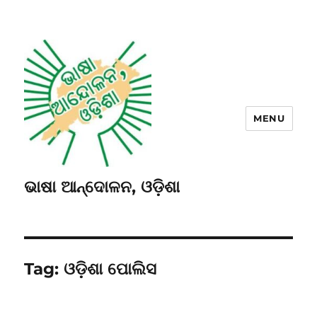
MENU
ଭାଷା ଆନ୍ଦୋଳନ, ଓଡ଼ିଶା
Tag:
ଓଡ଼ିଶା ପୋଲିସ