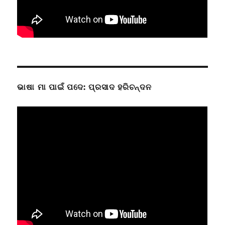
ଭାଷା ମା ପାଇଁ ପଦେ: ପ୍ରସାଦ ହରିଚନ୍ଦନ