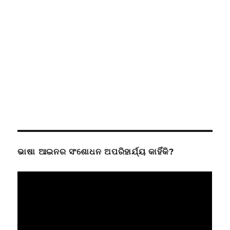
ଭାଷା ଆଇନର ସଂଶୋଧନ ଅପରିହାର୍ଯ୍ୟ କାହିଁକି?