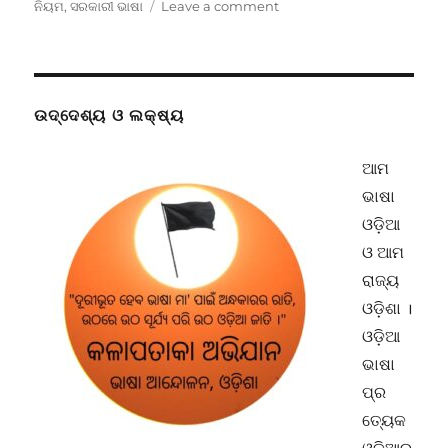
on
ନିୟମ
,
ସରକାରୀ ଭାଷା
Leave a comment
ପ୍ରେମକୁଞ୍ଜରେ
ପୋଲିସ
:
ଅନ୍ଧକାରରେ
ଓଡ଼ିଆ
ଉଦ୍ଦେଶ୍ୟ ଓ ଲକ୍ଷ୍ୟ
ଆମ
ଭାଷା
ଓଡ଼ିଆ
ଓ ଆମ
ରାଜ୍ୟ
ଓଡ଼ିଶା ।
ଓଡ଼ିଆ
ଭାଷା
ପ୍ର
ତ୍ୟେକ