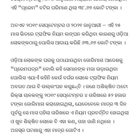
ଏହି “ପ୍ରେମ” ବଟିର ପରିମାଣ ଥିଲା ୩୮.୬୭ କୋଟି ଟଙ୍କା ।
ଅତଏବ ୨୦୧୯ ସେପ୍ଟେମ୍ବର ଓ ୨୦୨୧ ଜାନୁଆରୀ – ଏହି ୨୫
ମାସ ଭିତରେ ଟ୍ରାଫିକ ନିୟମ ଲଙ୍ଘନ କରିଥିବା କାରଣରୁ ଓଡ଼ିଆ
ଲୋକଙ୍କଠାରୁ ପୋଲିସ ଆଦାୟ କରିଛି ୬୩.୬୭ କୋଟି ଟଙ୍କା ।
ଓଡ଼ିଆ ଲୋକଙ୍କ ଘରକୁ ପଠାଯାଉଥିବା ଜୋରିମାନା ଆଦେଶକୁ
“ପ୍ରେମପତ୍ର” ବୋଲି କହି ସେମାନଙ୍କ ମଜା ଉଡ଼ାଉଥିବା
ପୋଲିସ ଏଯାଏଁ କହିନି କେଉଁ ବର୍ଗର ଲୋକେ ଟ୍ରାଫିକ ନିୟମ
ଅବଗତ ଥାଇ ବି ଉଲ୍ଲଂଘନ କରୁଛନ୍ତି । ଜଣେ ଅଶିକ୍ଷିତ ଅଟୋ
ରିକ୍ସା ଚାଳକଙ୍କୁ ୨୦୧୯ ସେପ୍ଟେମ୍ବର ୪ ତାରିଖରେ ୫୨ ହଜାର
ଟଙ୍କା ଜୋରିମାନା କରାହୋଇଥିଲା, ଯେତେବେଳେ ମାତ୍ର ୩ ଦିନ
ପୂର୍ବରୁ ସେ ମାସ ପହିଲା ତାରିଖରେ ଏ ନିୟମ ପ୍ରବର୍ତ୍ତିତ ହୋଇଥିଲା
ଓ ଖୁବ ଶିକ୍ଷିତ ଲୋକେ ବି ଏହା କଣ, ତାହା ଜାଣି ନଥିଲେ ।
ଅଜସ୍ର ଘଟଣାରୁ ଏହା ମାତ୍ର ଗୋଟିଏ ।