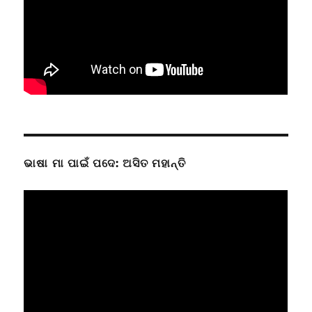
ଭାଷା ମା ପାଇଁ ପଦେ: ଅସିତ ମହାନ୍ତି