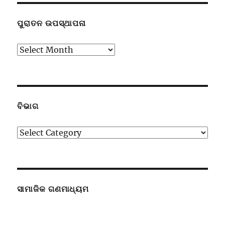
ପୁରାତନ ଉପସ୍ଥାପନା
ପୁରାତନ
ଉପସ୍ଥାପନା
ବିଭାଗ
ବିଭାଗ
ସାମାଜିକ ଗଣମାଧ୍ୟମ