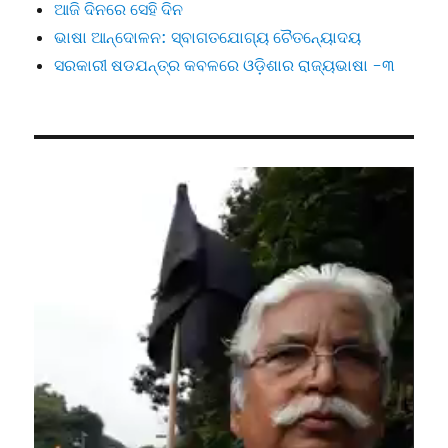
ଆଜି ଦିନରେ ସେହି ଦିନ
ଭାଷା ଆନ୍ଦୋଳନ: ସ୍ବାଗତଯୋଗ୍ୟ ଚୈତନ୍ୟୋଦୟ
ସରକାରୀ ଷଡଯନ୍ତ୍ର କବଳରେ ଓଡ଼ିଶାର ରାଜ୍ୟଭାଷା -୩
Video
Player