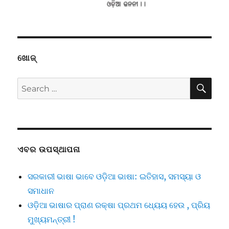
ଖୋଜ୍
SE
Search
for:
ଏବର ଉପସ୍ଥାପନା
ସରକାରୀ ଭାଷା ଭାବେ ଓଡ଼ିଆ ଭାଷା: ଇତିହାସ, ସମସ୍ୟା ଓ
ସମାଧାନ
ଓଡ଼ିଆ ଭାଷାର ପ୍ରାଣ ରକ୍ଷା ପ୍ରଥମ ଧ୍ୟେୟ ହେଉ , ପ୍ରିୟ
ମୁଖ୍ୟମନ୍ତ୍ରୀ !