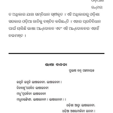
ଓଡ଼ିଆର
ଜନ୍ମଗ
ତ ଅଧିକାର ଯାହା ସମ୍ବିଧାନ ସ୍ଵୀକୃତ । ଏହି ଅଧିକାରରୁ ଓଡ଼ିଶା
ସରକାର ଓଡ଼ିଆ ଜାତିକୁ ବଞ୍ଚିତ କରିଛନ୍ତି । ଏହାର ପ୍ରତିବିଧାନ
ପାଇଁ ଚାଲିଛି ଭାଷା ଆନ୍ଦୋଳନ ଏବଂ ଏହି ଆନ୍ଦୋଳନର ଏହାହିଁ
ନଭମଞ୍ଚ ।