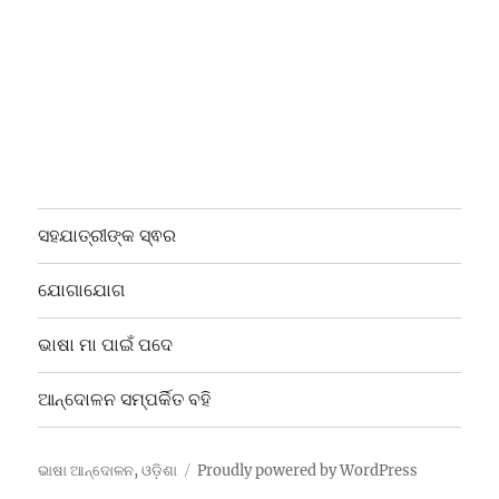
ସହଯାତ୍ରୀଙ୍କ ସ୍ଵର
ଯୋଗାଯୋଗ
ଭାଷା ମା ପାଇଁ ପଦେ
ଆନ୍ଦୋଳନ ସମ୍ପର୍କିତ ବହି
ଭାଷା ଆନ୍ଦୋଳନ, ଓଡ଼ିଶା
Proudly powered by WordPress