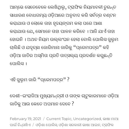
ଆମ୍ଭେ ସେତେବେଳେ ଲେଖିଥିଲୁ, ଟ୍ରାଫିକ ନିୟମାବଳୀ ତୁରନ୍ତ
ସାଧାରଣ ବୋଧଗମ୍ୟ ଓଡ଼ିଆରେ ଅନୁବାଦ କରି ସର୍ବତ୍ର ବଣ୍ଟନ
କରାଯାଉ ଓ ଲୋକେ ତାହା ହୃଦୟଙ୍ଗମ କଲା ପରେ ଆଶା
କରାଯାଉ ଯେ, ସେମାନେ ତାହା ପାଳନ କରିବେ । ଆଜି ଯାଏଁ ତାହା
ହୋଇନି । ଅଥଚ ନିୟମ ଉଲ୍ଲଂଘନ ହେଲା ବୋଲି ପୋଲିସ ଜୁଲୁମ
ଚାଲିଛି ଓ ଯଦୃଚ୍ଛା ଜୋରିମାନା ଜାରିକୁ “ପ୍ରେମପତ୍ର” କହି
ଓଡ଼ିଆ ଜାତିର ଅସ୍ମିତା ପ୍ରତି ତାତ୍ସଲ୍ୟ ପ୍ରଦର୍ଶନ କରୁଛନ୍ତି
ପୋଲିସ ।
ଏହି ଜୁଲୁମ ଜାରି “ପ୍ରେମପତ୍ର” ?
ଦେଶୀ-ଇଂରାଜିଆ ମୁଖ୍ୟମନ୍ତ୍ରୀ ଓ ତାଙ୍କ ଚାଟୁକାରମାନେ ଓଡ଼ିଆ
ଜାତିକୁ ଆଉ କେତେ ଅପମାନ ଦେବେ ?
Posted
Categories
February 19, 2021
Current Topic
,
Uncategorized
,
ଭାଷା ମାଆ
on
Tags
ପାଇଁ ଚିନ୍ତାଖିଏ
ଓଡ଼ିଶା ପୋଲିସ
,
ଓଡ଼ିଶା ସରକାରୀ ଭାଷା ଆଇନ
,
ଟ୍ରାଫିକ