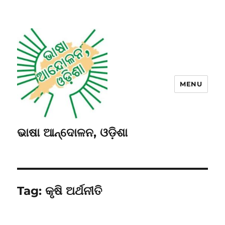
MENU
ଭାଷା ଆନ୍ଦୋଳନ, ଓଡ଼ିଶା
Tag:
କୃଷି ଅର୍ଥନୀତି