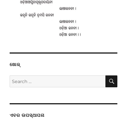
ଖୋଜ୍
SE
Search
for:
ଏବର ଉପସ୍ଥାପନା