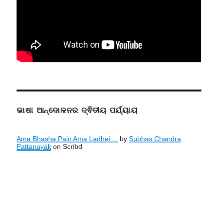
ଭାଷା ଆନ୍ଦୋଳନର ଦ୍ଵିତୀୟ ପର୍ଯ୍ୟାୟ
Ama Bhasha Pain Ama Ladhei ...
by
Subhas Chandra
Pattanayak
on Scribd