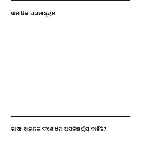
ସାମାଜିକ ଗଣମାଧ୍ୟମ
ଭାଷା ଆଇନର ସଂଶୋଧନ ଅପରିହାର୍ଯ୍ୟ କାହିଁକି?