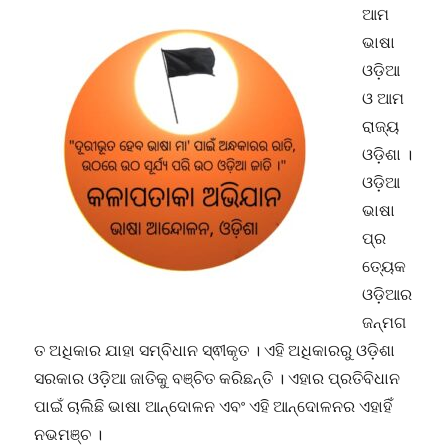
ଆମ
ଭାଷା
ଓଡ଼ିଆ
ଓ ଆମ
ରାଜ୍ୟ
ଓଡ଼ିଶା ।
ଓଡ଼ିଆ
ଭାଷା
ପ୍ର
ତ୍ୟେକ
ଓଡ଼ିଆର
ଜନ୍ମଗ
ତ ଅଧିକାର ଯାହା ସମ୍ବିଧାନ ସ୍ଵୀକୃତ । ଏହି ଅଧିକାରରୁ ଓଡ଼ିଶା
ସରକାର ଓଡ଼ିଆ ଜାତିକୁ ବଞ୍ଚିତ କରିଛନ୍ତି । ଏହାର ପ୍ରତିବିଧାନ
ପାଇଁ ଚାଲିଛି ଭାଷା ଆନ୍ଦୋଳନ ଏବଂ ଏହି ଆନ୍ଦୋଳନର ଏହାହିଁ
ନଭମଞ୍ଚ ।