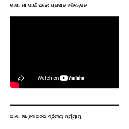
ଭାଷା ମା ପାଇଁ ପଦେ: ପ୍ରସାଦ ହରିଚନ୍ଦନ
ଭାଷା ଆନ୍ଦୋଳନର ଦ୍ଵିତୀୟ ପର୍ଯ୍ୟାୟ