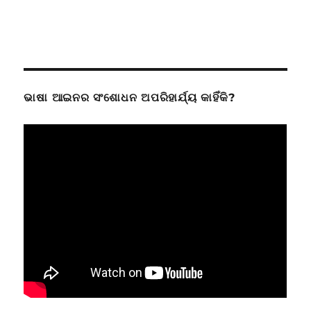
ଭାଷା ଆଇନର ସଂଶୋଧନ ଅପରିହାର୍ଯ୍ୟ କାହିଁକି?