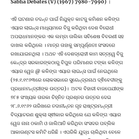
Sabha Debates (V) (1967) 7980-7990)
।
ଏହି ଘଟଣାର ତଦନ୍ତ ପାଇଁ ନିଯୁକ୍ତ କାଟଜୁ କମିଶନ କଳିଙ୍ଗ
ଏୟାର ଲାଇନ୍ସ ମାଧ୍ୟମରେ ବିଜୁ କରିଥିବା ଦେଶ ବିରୋଧୀ
ଅପରାଧମାନଙ୍କର ଏକ ଲମ୍ବା ତାଲିକା ସବିଶେଷ ବିବରଣୀ ସହ
ଦାଖଲ କରିଥିଲେ । ମାତ୍ର ତାହାକୁ ସମ୍ପୂର୍ଣ୍ଣତଃ ସଂସଦରେ
ରଖାଯାଇନଥିଲା । ଅଥଚ ଏହି ଦେଶଦ୍ରୋହୀ କାମ ସତ୍ତ୍ୱେ ବିଜୁ
କେନ୍ଦ୍ର ସରକାରଙ୍କଠାରୁ ବିପୁଳ ପରିମାଣର ଟଙ୍କା କଳିଙ୍ଗ
ଏୟାର ୱେଜ @ କଳିଙ୍ଗ ଏୟାର ଲାଇନ୍ସ ପାଇଁ ନେଇଥିଲେ
(୨୫.୧.୧୯୬୩ରେ ଲୋକସଭାରେ ସୁରେନ୍ଦ୍ରନାଥ ଦ୍ଵିବେଦୀଙ୍କୁ
ପ୍ରଧାନମନ୍ତ୍ରୀଙ୍କ ଉତ୍ତର)। ଅଟଳ ବିହାରୀ ବାଜପେଯୀଙ୍କ
୭୮୫ ସଂଖ୍ୟକ ତାରକା ଚିହ୍ନିତ ପ୍ରଶ୍ନର ଉତ୍ତର ଦେଇ
୨୮.୬.୧୯୬୨ ତାରିଖରେ ତଦାନୀନ୍ତନ ଗୃହ ରାଷ୍ଟ୍ରମନ୍ତ୍ରୀ
ବିଦ୍ୟାଚରଣ ଶୁକ୍ଲା ସ୍ଵୀକାର କରିଥିଲେ ଯେ କଳିଙ୍ଗ ଏୟାର
ୱେଜ ନାନା ଠକାମି ଓ ଜାଲିଆତି କରିଥିବା ସଂସଦର ପବ୍ଲିକ
ଆକାଉଣ୍ଟସ କମିଟି ଧରିଛି । ଏପରିକି ଯୁଦ୍ଧ ଚାଲିଥିବା ବେଳେ