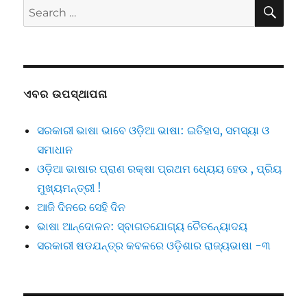
SE
Search
for:
ଏବର ଉପସ୍ଥାପନା
ସରକାରୀ ଭାଷା ଭାବେ ଓଡ଼ିଆ ଭାଷା: ଇତିହାସ, ସମସ୍ୟା ଓ
ସମାଧାନ
ଓଡ଼ିଆ ଭାଷାର ପ୍ରାଣ ରକ୍ଷା ପ୍ରଥମ ଧ୍ୟେୟ ହେଉ , ପ୍ରିୟ
ମୁଖ୍ୟମନ୍ତ୍ରୀ !
ଆଜି ଦିନରେ ସେହି ଦିନ
ଭାଷା ଆନ୍ଦୋଳନ: ସ୍ବାଗତଯୋଗ୍ୟ ଚୈତନ୍ୟୋଦୟ
ସରକାରୀ ଷଡଯନ୍ତ୍ର କବଳରେ ଓଡ଼ିଶାର ରାଜ୍ୟଭାଷା -୩