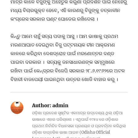
ମାତ୍ର କାଳେ ବିଜୁଙ୍କୁ ଅହେତୁକ କରୁଣା ପ୍ରଦର୍ଶନ ପାଇଁ ନେହେରୁ
ମଧ୍ୟ ବିଚାରଭୁକ୍ତ ହେବେ, ଏହି କାରଣରୁ ବିଜୁଙ୍କୁ ତତ୍କାଳୀନ
କଂଗ୍ରେସ ସରକାର ଘଣ୍ଟ ଘୋଡେଇ ରଖିଦେଲା ।
କିନ୍ତୁ ଆମେ ଚାହୁଁ ସତ୍ୟ ପଦାକୁ ଆସୁ । ଆମ ଭାଷାକୁ ପ୍ରଥମ
ମରଣଆଘାତ ଦେଇଥିବା ବିଜୁ ପଟ୍ଟନାୟକ ଚୀନ ଆକ୍ରମଣ
କାଳରେ କରିଥିବା ଦେଶଦ୍ରୋହ ପାଇଁ ମରଣୋତ୍ତର ଦଣ୍ଡ
ପାଇବା ଦରକାର । ସତ୍ୟକୁ ଜନସାଧାରଣଙ୍କ ସମ୍ମୁଖରେ
ରଖିବା ପାଇଁ କେନ୍ଦ୍ରର ବିଜେପି ସରକାର ୨୮.୬.୧୯୬୨ରେ ଅଟଳ
ବିହାରୀ ବାଜପେୟୀ ପାଇନଥିବା ଉତ୍ତର ଖୋଜି ବାହାର କରୁ ।
Author:
admin
ଓଡ଼ିଶା ପ୍ରଦେଶ ସୃଷ୍ଟିର ଏକମାତ୍ର ଉଦ୍ଦେଶ୍ୟ ଥିଲା ଓଡ଼ିଆ
ଭାଷାରେ ଏହାର ପରିଚାଳନା । ଏଥିପାଇଁ ୧୯୫୪ ରେ ଓଡ଼ିଶାର
ପ୍ରଥମ ନିର୍ବାଚିତ ବିଧାନସଭା ପ୍ରଣୟନ ଓ ପ୍ରବର୍ତ୍ତନ କରିଥିଲା
ଓଡ଼ିଶା ଦାପ୍ତରିକ ଭାଷା ଆଇନ (Odisha Official