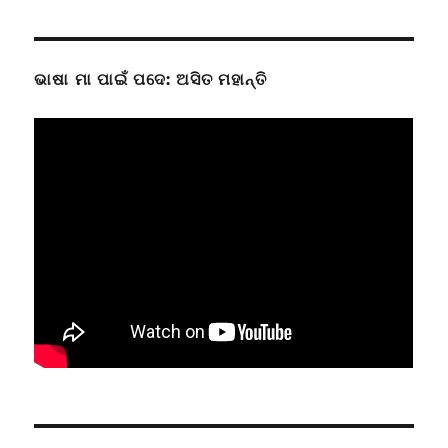
ଭାଷା ମା ପାଇଁ ପଦେ: ଅସିତ ମହାନ୍ତି