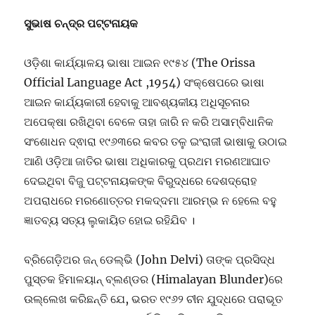
ସୁଭାଷ ଚନ୍ଦ୍ର ପଟ୍ଟନାୟକ
ଓଡ଼ିଶା କାର୍ଯ୍ୟାଳୟ ଭାଷା ଆଇନ ୧୯୫୪ (The Orissa
Official Language Act ,1954) ସଂକ୍ଷେପରେ ଭାଷା
ଆଇନ କାର୍ଯ୍ୟକାରୀ ହେବାକୁ ଆବଶ୍ୟକୀୟ ଅଧିସୂଚନାର
ଅପେକ୍ଷା ରଖିଥିବା ବେଳେ ତାହା ଜାରି ନ କରି ଅସାମ୍ବିଧାନିକ
ସଂଶୋଧନ ଦ୍ଵାରା ୧୯୬୩ରେ କବର ତଳୁ ଇଂରାଜୀ ଭାଷାକୁ ଉଠାଇ
ଆଣି ଓଡ଼ିଆ ଜାତିର ଭାଷା ଅଧିକାରକୁ ପ୍ରଥମ ମରଣଆଘାତ
ଦେଇଥିବା ବିଜୁ ପଟ୍ଟନାୟକଙ୍କ ବିରୁଦ୍ଧରେ ଦେଶଦ୍ରୋହ
ଅପରାଧରେ ମରଣୋତ୍ତର ମକଦ୍ଦମା ଆରମ୍ଭ ନ ହେଲେ ବହୁ
ଜ୍ଞାତବ୍ୟ ସତ୍ୟ ଲୁକାୟିତ ହୋଇ ରହିଯିବ ।
ବ୍ରିଗେଡ଼ିଅର ଜନ୍ ଡେଲ୍ଭି (John Delvi) ତାଙ୍କ ପ୍ରସିଦ୍ଧ
ପୁସ୍ତକ ହିମାଳୟାନ୍ ବ୍ଲଣ୍ଡର (Himalayan Blunder)ରେ
ଉଲ୍ଲେଖ କରିଛନ୍ତି ଯେ, ଭରତ ୧୯୬୨ ଚୀନ ଯୁଦ୍ଧରେ ପରାଭୂତ