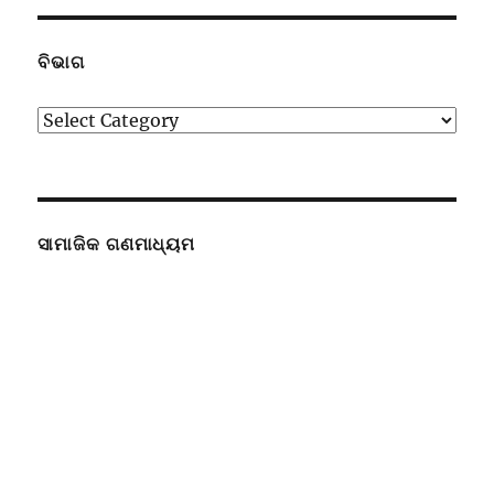
ବିଭାଗ
ବିଭାଗ
ସାମାଜିକ ଗଣମାଧ୍ୟମ