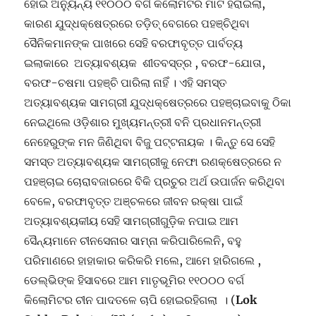
ହୋଇ ଅନ୍ୟୁନ୍ୟ ୧୧୦୦୦ ବର୍ଗ କିଲୋମିଟର ମାଟି ହରାଇଲା,
କାରଣ ଯୁଦ୍ଧକ୍ଷେତ୍ରରେ ତଡ଼ିତ୍ ବେଗରେ ପହଞ୍ଚିଥିବା
ସୈନିକମାନଙ୍କ ପାଖରେ ସେହି ବରଫାବୃତ୍ତ ପାର୍ବତ୍ୟ
ଇଲାକାରେ ଅତ୍ୟାବଶ୍ୟକ ଶୀତବସ୍ତ୍ର , ବରଫ-ଯୋତା,
ବରଫ-ଚଷମା ପହଞ୍ଚି ପାରିଲା ନାହିଁ । ଏହି ସମସ୍ତ
ଅତ୍ୟାବଶ୍ୟକ ସାମଗ୍ରୀ ଯୁଦ୍ଧକ୍ଷେତ୍ରରେ ପହଞ୍ଚାଇବାକୁ ଠିକା
ନେଇଥିଲେ ଓଡ଼ିଶାର ମୁଖ୍ୟମନ୍ତ୍ରୀ ବନି ପ୍ରଧାନମନ୍ତ୍ରୀ
ନେହେରୁଙ୍କ ମନ ଜିଣିଥିବା ବିଜୁ ପଟ୍ଟନାୟକ । କିନ୍ତୁ ସେ ସେହି
ସମସ୍ତ ଅତ୍ୟାବଶ୍ୟକ ସାମଗ୍ରୀକୁ ନେଫା ରଣକ୍ଷେତ୍ରରେ ନ
ପହଞ୍ଚାଇ ଚୋରାବଜାରରେ ବିକି ପ୍ରଚୁର ଅର୍ଥ ଉପାର୍ଜନ କରିଥିବା
ବେଳେ, ବରଫାବୃତ୍ତ ଅଞ୍ଚଳରେ ଜୀବନ ରକ୍ଷା ପାଇଁ
ଅତ୍ୟାବଶ୍ୟକୀୟ ସେହି ସାମଗ୍ରୀଗୁଡ଼ିକ ନପାଇ ଆମ
ସୈନ୍ୟମାନେ ଚୀନସେନାର ସାମ୍ନା କରିପାରିଲେନି, ବହୁ
ପରିମାଣରେ ହାହାକାର କରିକରି ମଲେ, ଆମେ ହାରିଗଲେ ,
ଡେଲ୍ଭିଙ୍କ ହିସାବରେ ଆମ ମାତୃଭୂମିର ୧୧୦୦୦ ବର୍ଗ
କିଲୋମିଟର ଚୀନ ପାଦତଳେ ଚାପି ହୋଇରହିଗଲା । (
Lok