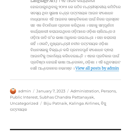
Language Act) । ଏହି ଆଇନ କାର୍ଯ୍ୟକାରୀ
ହୋଇପାରୁନଥିବାରୁ ୨୦୧୫ ରେ ଗଠିତ ମନ୍ତ୍ରୀସ୍ତରୀୟ କମିଟିରେ
ସଦସ୍ୟ ଥିବା ସୁଭାଷ ଚନ୍ଦ୍ର ପଟ୍ଟନାୟକ ଆଇନ ସଂଶୋଧନ
ମାଧ୍ୟମରେ ଏହି ଆଇନର ସଶକ୍ତିକରଣ ପାଇଁ ନିଜର ପ୍ରସ୍ତାବ
ସହ ଏକ ଚିଠାବିଧାନ ପ୍ରଦାନ କରିଥିଲେ । ତାହାକୁ ସମ୍ପୂର୍ଣତଃ
କାର୍ଯ୍ୟକାରୀ କରାଯାଇଥିଲେ ଓଡ଼ିଆରେ ଓଡ଼ିଶା ଚାଲିଥାନ୍ତା ଓ
ଓଡ଼ିଆ ଜାତି ତା'ର ଭାଷା ଅଧିକାର ପାଇଥାନ୍ତା । ତାହା କରାଗଲା
ନାହିଁ । ଓଲଟି, ମୁଖ୍ୟମନ୍ତ୍ରୀ ନବୀନ ପଟ୍ଟନାୟକ ଓଡ଼ିଶା
ବିଧାନସଭାକୁ ବିଭ୍ରାନ୍ତ କରି ପ୍ରମାଦପୂର୍ଣ ସଂଶୋଧନ ଦ୍ଵାରା
ଆଇନଟିକୁ ଅକର୍ମଣ୍ୟ କରିଦେଇଛନ୍ତି । ଏହାର ପ୍ରତିକାର ପାଇଁ
ପ୍ରତିଷ୍ଠା ହୋଇଛି ଭାଷା ଆନ୍ଦୋଳନ, ଓଡ଼ିଶା । ଏହି ୱେବସାଇଟ
ସେହି ଆନ୍ଦୋଳନର ନଭମଞ୍ଚ ।
View all posts by admin
Author
Posted
Categories
admin
January 7, 2023
Administration
,
Persons
,
on
Public Interest
,
Subhas Chandra Pattanayak
,
Tags
Uncategorized
Biju Patnaik
,
Kalinga Airlines
,
ବିଜୁ
ପଟ୍ଟନାୟକ