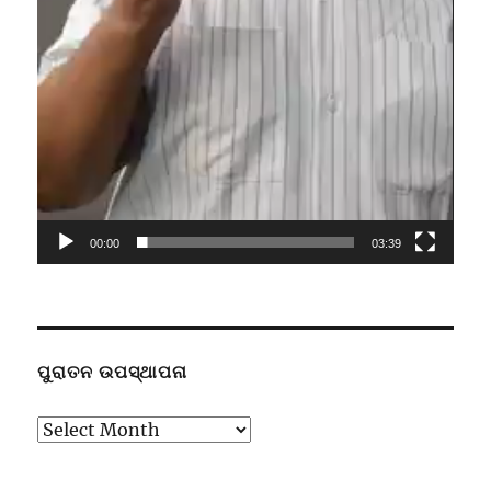
00:00
03:39
ପୁରାତନ ଉପସ୍ଥାପନା
ପୁରାତନ
ଉପସ୍ଥାପନା