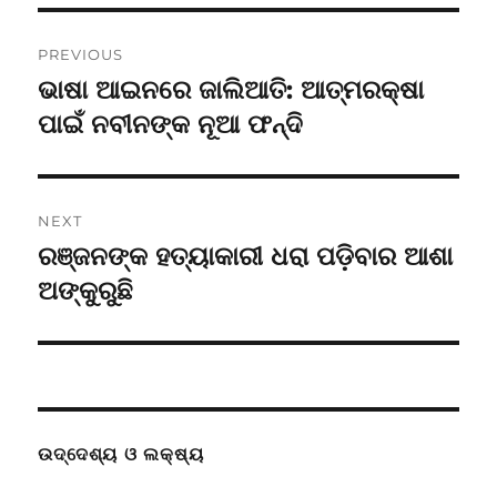
Post
PREVIOUS
navigation
ଭାଷା ଆଇନରେ ଜାଲିଆତି: ଆତ୍ମରକ୍ଷା
Previous
post:
ପାଇଁ ନବୀନଙ୍କ ନୂଆ ଫନ୍ଦି
NEXT
ରଞ୍ଜନଙ୍କ ହତ୍ୟାକାରୀ ଧରା ପଡ଼ିବାର ଆଶା
Next
post:
ଅଙ୍କୁରୁଛି
ଉଦ୍ଦେଶ୍ୟ ଓ ଲକ୍ଷ୍ୟ