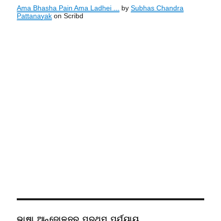
Ama Bhasha Pain Ama Ladhei ...
by
Subhas Chandra
Pattanayak
on Scribd
ଭାଷା ଆନ୍ଦୋଳନର ପ୍ରଥମ ପର୍ଯ୍ୟାୟ