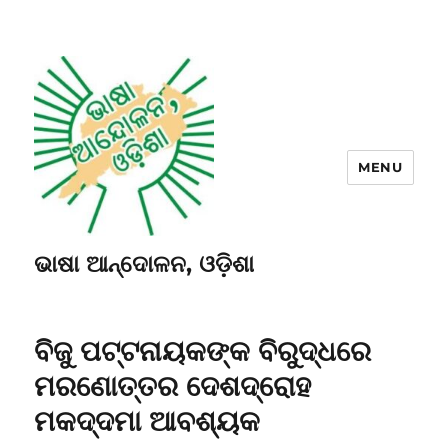
MENU
ଭାଷା ଆନ୍ଦୋଳନ, ଓଡ଼ିଶା
ବିଜୁ ପଟ୍ଟନାୟକଙ୍କ ବିରୁଦ୍ଧରେ
ମରଣୋତ୍ତର ଦେଶଦ୍ରୋହ
ମକଦ୍ଦମା ଆବଶ୍ୟକ