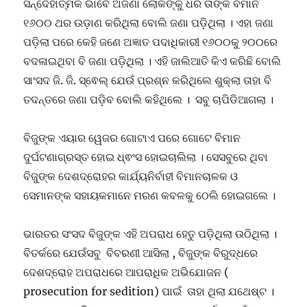
ସନ୍ଦେହାତ୍ମକ ଭାବେ ଅଜଣା ଲୋକଙ୍କୁ ଧରି ତାଙ୍କ ବିମାନ
୧୬୦୦ ଥର ଉଡ଼ାଣ କରିଥିଲା ବୋଲି ଜଣା ପଡ଼ିଥିଲା । ଏହା ଜଣା
ପଡ଼ିଲା ପରେ କେହି ଜଣେ ଅଜ୍ଞାତ ପଦାଧିକାରୀ ୧୬୦୦କୁ ୨୦୦ରେ
ବଦଳାଇଥିବା ବି ଜଣା ପଡ଼ିଥିଲା । ଏହି ଜାଲିଆତି କିଏ କରିଛି ବୋଲି
ସାଂସଦ ଜି. ଜି. ସ୍ଵେଲ୍ ଯେଉଁ ପ୍ରଶ୍ନ କରିଥିଲେ ଶୁକ୍ଲା ତାହା ବି
ତଦନ୍ତରେ ଜଣା ପଡ଼ିବ ବୋଲି କହିଥିଲେ । ସବୁ ଚାପିଡିଆଗଲା ।
ବିଜୁଙ୍କ ଏୟାର ୱେଜର ଗୋଟାଏ ପରେ ଗୋଟେ ବିମାନ
ଦୁର୍ଘଟଣାଗ୍ରସ୍ତ ହୋଇ ଧ୍ଵଂସ ହୋଇଚାଲିଲା । ସେସବୁରେ ଥିବା
ବିଜୁଙ୍କ ଦେଶଦ୍ରୋହର କାର୍ଯ୍ୟନିର୍ବାହୀ ବିମାନଚାଳକ ଓ
ସେମାନଙ୍କ ସହାୟକମାନେ ମରଣ କବଳକୁ ଠେଲି ହୋଇଗଲେ ।
ଭାରତର ସଂସଦ ବିଜୁଙ୍କ ଏହି ଅପରାଧ ହେତୁ ପଡ଼ିଥିଲା ଉଠିଥିଲା ।
ବିତର୍କରେ ଯେଉଁସବୁ ବିବରଣୀ ଆସିଲା , ବିଜୁଙ୍କ ବିରୁଦ୍ଧରେ
ଦେଶଦ୍ରୋହ ଅପରାଧରେ ଆପରାଧିକ ଅଭିଯୋଜନ (
prosecution for sedition) ପାଇଁ ତାହା ଥିଲା ଯଥେଷ୍ଟ ।