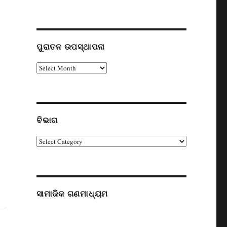
ପୁରାତନ ଉପସ୍ଥାପନା
ପୁରାତନ
ଉପସ୍ଥାପନା
ବିଭାଗ
ବିଭାଗ
ସାମାଜିକ ଗଣମାଧ୍ୟମ