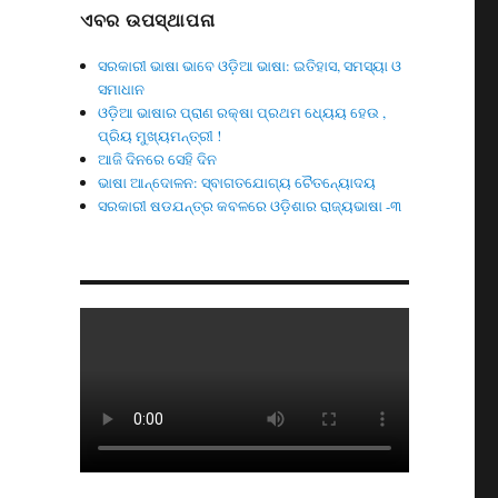
ଏବର ଉପସ୍ଥାପନା
ସରକାରୀ ଭାଷା ଭାବେ ଓଡ଼ିଆ ଭାଷା: ଇତିହାସ, ସମସ୍ୟା ଓ
ସମାଧାନ
ଓଡ଼ିଆ ଭାଷାର ପ୍ରାଣ ରକ୍ଷା ପ୍ରଥମ ଧ୍ୟେୟ ହେଉ ,
ପ୍ରିୟ ମୁଖ୍ୟମନ୍ତ୍ରୀ !
ଆଜି ଦିନରେ ସେହି ଦିନ
ଭାଷା ଆନ୍ଦୋଳନ: ସ୍ବାଗତଯୋଗ୍ୟ ଚୈତନ୍ୟୋଦୟ
ସରକାରୀ ଷଡଯନ୍ତ୍ର କବଳରେ ଓଡ଼ିଶାର ରାଜ୍ୟଭାଷା -୩