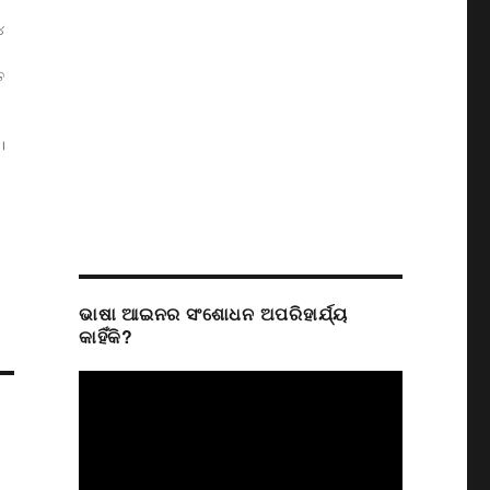
୪
ତ
।
ଭାଷା ଆଇନର ସଂଶୋଧନ ଅପରିହାର୍ଯ୍ୟ
କାହିଁକି?