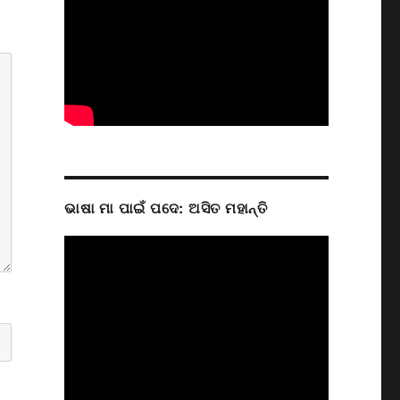
ଭାଷା ମା ପାଇଁ ପଦେ: ଅସିତ ମହାନ୍ତି