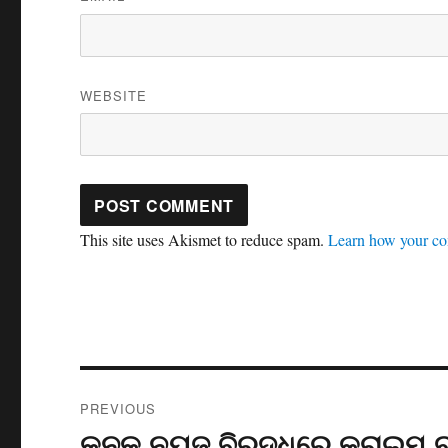
WEBSITE
This site uses Akismet to reduce spam.
Learn how your co
Post
PREVIOUS
navigation
କନକ ନ୍ୟୁଜ୍ ବିରୁଦ୍ଧରେ କ୍ରାଇମ୍ ବ
Previous