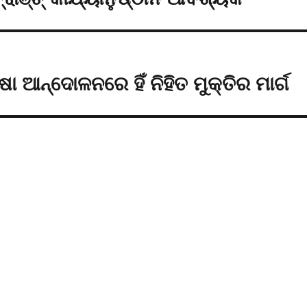
 ଆନ୍ଦୋଳନରେ ହିଁ ନିହିତ ମୁକ୍ତିର ମାର୍ଗ