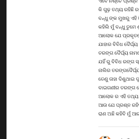
ଏବେ ନିଶ୍ଚେ ପ୍ରଶ୍ନ
କି ଗୁଢ଼ ତଥ୍ୟ ରହିଛି
ବନ୍ଧୁ ଙ୍କ ମୁଖରୁ ଏହି ଜ
କହିଲି ମୁଁ ବନ୍ଧୁ ତୁମ
ଆଲୋକ ଯେ ପ୍ରକୃତ
ଯାହାର ବିବିଧ ଦୈର୍ଘ୍
ତରଙ୍ଗ ଦୈର୍ଘ୍ୟ ନାମର
ଯହିଁ ରୁ ବିବିଧ ରଙ୍ଗ ସ୍
ନାଲିର ତରଙ୍ଗଦୈର୍ଘ୍ୟ
ତେଣୁ ତାହା ଦିଶୁଥାଇ 
ବାଇଗଣୀର ତରଙ୍ଗ ଦୈର
ଆଲୋକ ର ଏହି ତଥ୍ୟ
ଆଉ ଯେ ପ୍ରଶ୍ନ ରହି
ରାଣ ଅଛି କହିବି ମୁଁ 