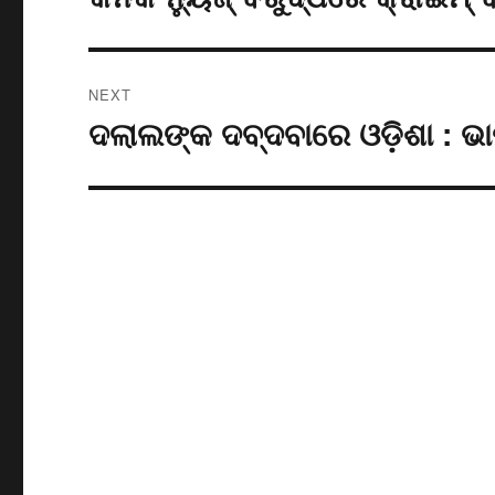
post:
NEXT
ଦଲାଲଙ୍କ ଦବ୍ଦବାରେ ଓଡ଼ିଶା : ଭାଷା
Next
post: