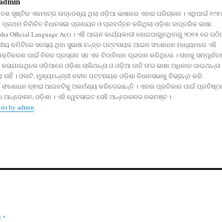
admin
ଦେଶ ସୃଷ୍ଟିର ଏକମାତ୍ର ଉଦ୍ଦେଶ୍ୟ ଥିଲା ଓଡ଼ିଆ ଭାଷାରେ ଏହାର ପରିଚାଳନା । ଏଥିପାଇଁ ୧୯୫
ପ୍ରଥମ ନିର୍ବାଚିତ ବିଧାନସଭା ପ୍ରଣୟନ ଓ ପ୍ରବର୍ତ୍ତନ କରିଥିଲା ଓଡ଼ିଶା ଦାପ୍ତରିକ ଭାଷା
a Official Language Act) । ଏହି ଆଇନ କାର୍ଯ୍ୟକାରୀ ହୋଇପାରୁନଥିବାରୁ ୨୦୧୫ ରେ ଗଠି
ତରୀୟ କମିଟିରେ ସଦସ୍ୟ ଥିବା ସୁଭାଷ ଚନ୍ଦ୍ର ପଟ୍ଟନାୟକ ଆଇନ ସଂଶୋଧନ ମାଧ୍ୟମରେ ଏହି
ିକରଣ ପାଇଁ ନିଜର ପ୍ରସ୍ତାବ ସହ ଏକ ଚିଠାବିଧାନ ପ୍ରଦାନ କରିଥିଲେ । ତାହାକୁ ସମ୍ପୂର୍ଣତଃ
ୀ କରାଯାଇଥିଲେ ଓଡ଼ିଆରେ ଓଡ଼ିଶା ଚାଲିଥାନ୍ତା ଓ ଓଡ଼ିଆ ଜାତି ତା'ର ଭାଷା ଅଧିକାର ପାଇଥାନ୍ତା 
ା ନାହିଁ । ଓଲଟି, ମୁଖ୍ୟମନ୍ତ୍ରୀ ନବୀନ ପଟ୍ଟନାୟକ ଓଡ଼ିଶା ବିଧାନସଭାକୁ ବିଭ୍ରାନ୍ତ କରି
ଣ ସଂଶୋଧନ ଦ୍ଵାରା ଆଇନଟିକୁ ଅକର୍ମଣ୍ୟ କରିଦେଇଛନ୍ତି । ଏହାର ପ୍ରତିକାର ପାଇଁ ପ୍ରତିଷ୍ଠା
ା ଆନ୍ଦୋଳନ, ଓଡ଼ିଶା । ଏହି ୱେବସାଇଟ ସେହି ଆନ୍ଦୋଳନର ନଭମଞ୍ଚ ।
osts by admin
d
*