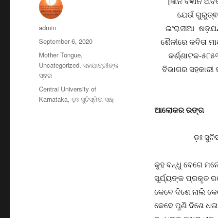
[ଜ୍ଞାନ ବିଜ୍ଞା
ଯେଉଁ ଗୁରୁତ୍
Author
admin
ଇଂରାଜୀଆ ଷଡ଼ଯନ୍ତ
Posted
September 6, 2020
ଶୈଳୀରେ କବିତା ମାଧ
on
Categories
Mother Tongue
,
କର୍ଣ୍ଣାଟକ-୫୮୫୩
Uncategorized
,
ସହଯାତ୍ରୀଙ୍କ
ବିଭାଗର ସହକାରୀ ପ
ସ୍ଵର
Tags
Central University of
Karnataka
,
ଡ଼ଃ ସୁଚିସ୍ମିତା ସାହୁ
ଆଲୋକର ରଙ୍ଗ
ଡ଼ଃ ସୁଚିସ୍ମିତ
କୁହ ବନ୍ଧୁ ବେଗେ ମନେ ଉ
ସୂର୍ଯ୍ୟଙ୍କ ପ୍ରକୃତ 
କେବେ ଦିଶେ ନାଲି କ
କେବେ ପୁଣି ଦିଶେ ଧଳ