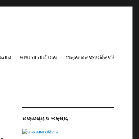
ାଯୋଗ
ଭାଷା ମା ପାଇଁ ପଦେ
ଆନ୍ଦୋଳନ ସମ୍ପର୍କିତ ବହି
ଉଦ୍ଦେଶ୍ୟ ଓ ଲକ୍ଷ୍ୟ