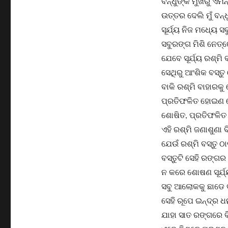
ବନ୍ଧୁଙ୍କ ମୁଖରୁ ଏମନ
ଉତ୍ତର ଦେଲି ମୁଁ ବନ୍
ସୂର୍ଯ୍ୟ ନିଜ ମଧ୍ୟେ 
ସବୁରଙ୍ଗ ମିଶି ନେତ୍
ଯେବେ ସୂର୍ଯ୍ୟ ରଶ୍ମି
ସେଥିରୁ ଆଂଶିକ ବସ୍
ବାକି ରଶ୍ମି ବାହାରକ
ପ୍ରତିଫଳିତ ହୋଇଣ 
ଶୋଷିତ, ପ୍ରତିଫଳିତ
ଏହି ରଶ୍ମି ଜଣାଶୁଣା ବ
ଯେଉଁ ରଶ୍ମି ବସ୍ତୁ ଠ
ବସ୍ତୁଟି ସେହି ରଙ୍ଗର
ନ କରେ ଶୋଷଣ ସୂର୍ଯ୍
ସବୁ ଆଲୋକକୁ ଛାଡେ 
ସେହି ରୂପେ ଇନ୍ଦ୍ର ଧନ
ଯାହା ସାତ ରଙ୍ଗରେ ବ