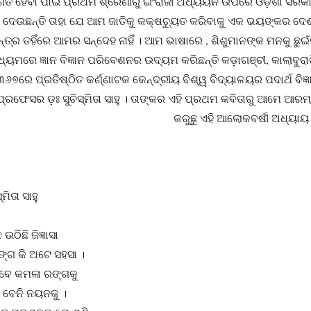
ନ ଅବଗତ ହେବା ପାଇଁ ପ୍ରଥମ ଶ୍ରେଣୀରୁ ଇଂରାଜୀ ଅଧ୍ୟୟନ ଉପରେ ଓଡ଼ିଶା ସରକ
ଵ ଦେଉଛନ୍ତି ତାହା ଯେ ଆମ ଜାତିକୁ କକ୍ଷଚ୍ୟୁତ କରିବାକୁ ଏକ ଭୟଙ୍କର ଦେଶ
୍ର ତହିଁରେ ଆମର ସନ୍ଦେହ ନାହିଁ । ଆମ ଭାଷାରେ , ଶିଶୁମାନଙ୍କ ମନକୁ ଛୁଇଁ
୍ୟମରେ ଜ୍ଞାନ ବିଜ୍ଞାନ ପରିବେଶନର ଉଦ୍ୟମ କରିଛନ୍ତି କଡ଼ାଗଞ୍ଚୀ, କାଲାବୁରାଗ
୬୭ରେ ପ୍ରତିଷ୍ଠିତ କର୍ଣ୍ଣାଟକ କେନ୍ଦ୍ରୀୟ ବିଶ୍ୱ ବିଦ୍ୟାଳୟର ପଦାର୍ଥ ବିଜ୍ଞ
୍ରଫେସର ଡ଼ଃ ସୁଚିସ୍ମିତା ସାହୁ । ତାଙ୍କର ଏହି ପ୍ରଥମ କବିତାରୁ ଆମେ ଆରମ
କରୁଛୁ ଏହି ଆଲୋକବର୍ଷୀ ଅଧ୍ୟାୟ 
ା ସାହୁ
ଠିଛି ଜିଜ୍ଞାସା
ରଙ୍ଗ କି ଅଟେ ସହସା ।
େବେ କମଳା ରଙ୍ଗକୁ
ା ବେନି ନୟନକୁ ।