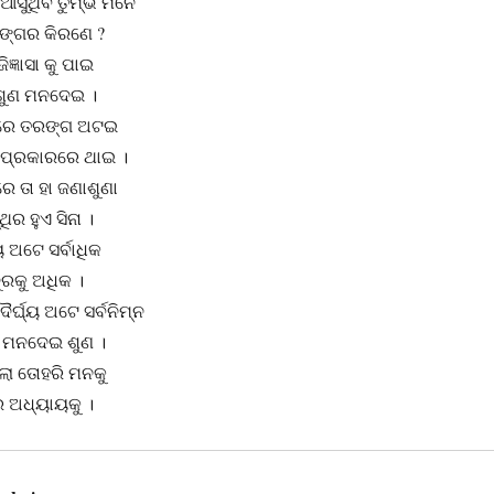
 ଆସୁଥିବ ତୁମ୍ଭ ମନେ
 ରଙ୍ଗର କିରଣେ ?
ିଜ୍ଞାସା କୁ ପାଇ
େ ଶୁଣ ମନଦେଇ ।
ରେ ତରଙ୍ଗ ଅଟଇ
ୟ ପ୍ରକାରରେ ଥାଇ ।
େ ତା ହା ଜଣାଶୁଣା
ଥିର ହୁଏ ସିନା ।
 ଅଟେ ସର୍ବାଧିକ
ଦୂରକୁ ଅଧିକ ।
୍ଘ୍ୟ ଅଟେ ସର୍ବନିମ୍ନ
 ମନଦେଇ ଶୁଣ ।
ଲା ତୋହରି ମନକୁ
ଆର ଅଧ୍ୟାୟକୁ ।