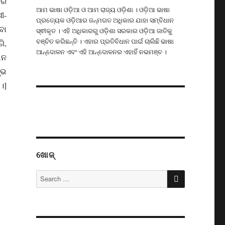
ାର
ଆମ ଭାଷା ଓଡ଼ିଆ ଓ ଆମ ରାଜ୍ୟ ଓଡ଼ିଶା । ଓଡ଼ିଆ ଭାଷା
ୀ-
ପ୍ରତ୍ୟେକ ଓଡ଼ିଆର ଜନ୍ମଗତ ଅଧିକାର ଯାହା ସମ୍ବିଧାନ
ବା
ସ୍ଵୀକୃତ । ଏହି ଅଧିକାରରୁ ଓଡ଼ିଶା ସରକାର ଓଡ଼ିଆ ଜାତିକୁ
ବଞ୍ଚିତ କରିଛନ୍ତି । ଏହାର ପ୍ରତିବିଧାନ ପାଇଁ ଚାଲିଛି ଭାଷା
ି,
ଆନ୍ଦୋଳନ ଏବଂ ଏହି ଆନ୍ଦୋଳନର ଏହାହିଁ ନଭମଞ୍ଚ ।
ାନ
୍ଭ
।]
ଖୋଜ୍
SEARCH
Search
for: