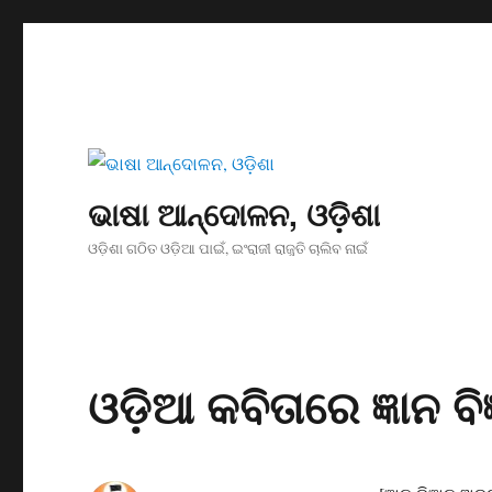
ଭାଷା ଆନ୍ଦୋଳନ, ଓଡ଼ିଶା
ଓଡ଼ିଶା ଗଠିତ ଓଡ଼ିଆ ପାଇଁ, ଇଂରାଜୀ ରାଜୁତି ଚାଲିବ ନାଇଁ
ଓଡ଼ିଆ କବିତାରେ ଜ୍ଞାନ ବିଜ