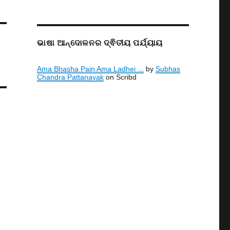
ଭାଷା ଆନ୍ଦୋଳନର ଦ୍ଵିତୀୟ ପର୍ଯ୍ୟାୟ
Ama Bhasha Pain Ama Ladhei ...
by
Subhas
Chandra Pattanayak
on Scribd