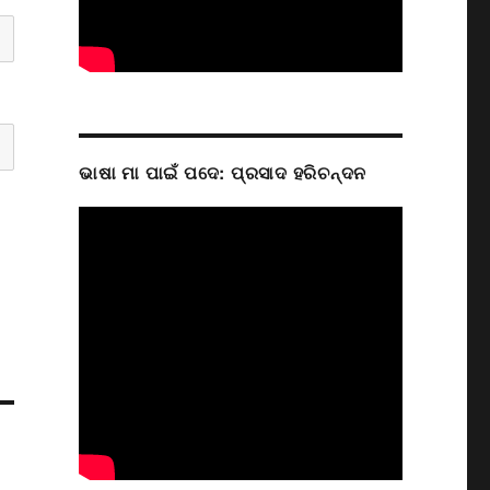
ଭାଷା ମା ପାଇଁ ପଦେ: ପ୍ରସାଦ ହରିଚନ୍ଦନ