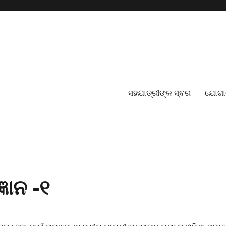
ସହଯାତ୍ରୀଙ୍କ ସ୍ଵର
ଯୋଗ
୍ଞାନ -୧