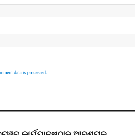
mment data is processed.
୍ରାଞ୍ଚ୍ କାର୍ଯ୍ୟାନୁଷ୍ଠାନ ଆବଶ୍ୟକ