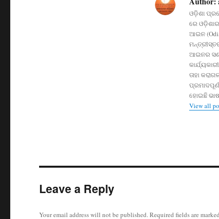
Author:
ଓଡ଼ିଶା ପ୍ର
ରେ ଓଡ଼ିଶାର 
ଆଇନ (Odish
ମନ୍ତ୍ରୀସ୍
ଆଇନର ସଶକ୍ତ
କାର୍ଯ୍ୟକାର
ତାହା କରାଗଲ
ପ୍ରମାଦପୂର୍
ହୋଇଛି ଭାଷ
View all p
Leave a Reply
Your email address will not be published.
Required fields are marke