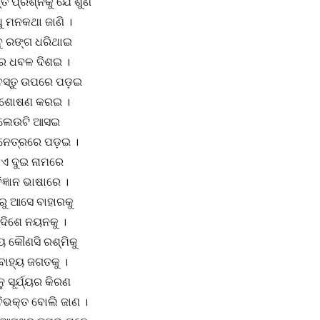
୍ତ ପ୍ରଶ୍ନକୁ ଯେ ଶୁଣି
ଧୁ ମନକଥା ଜାଣି ।
ସବୁ ରଙ୍ଗ ଧରିଥାଇ
ରେ ଧବଳ ଦିଶଇ ।
 ବସ୍ତୁ ଉପରେ ପଡ଼ଇ
ତୁ ଶୋଷଣ କରଇ ।
ୁ ଲେଉଟି ଆସଇ
ନେତ୍ରରେ ପଡ଼ଇ ।
 ଏ ଦୁଇ ନାମରେ
ିଜ୍ଞାନ ଭାଷାରେ ।
ାରୁ ଆସେ ବାହାରକୁ
 ଦିଶେ ନୟନକୁ ।
ୟ କୌଣସି ରଶ୍ମିକୁ
ବାହ୍ୟ ଜଗତକୁ ।
ୁ ସୂର୍ଯ୍ୟର କିରଣ
ିଭକ୍ତ ବୋଲି ଜାଣ ।