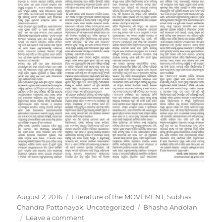
Posted
Categories
August 2, 2016
Literature of the MOVEMENT
,
Subhas
on
Tags
Chandra Pattanayak
,
Uncategorized
Bhasha Andolan
on
Leave a comment