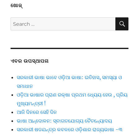
ଖୋଜ୍
SE
Search
for:
ଏବର ଉପସ୍ଥାପନା
ସରକାରୀ ଭାଷା ଭାବେ ଓଡ଼ିଆ ଭାଷା: ଇତିହାସ, ସମସ୍ୟା ଓ
ସମାଧାନ
ଓଡ଼ିଆ ଭାଷାର ପ୍ରାଣ ରକ୍ଷା ପ୍ରଥମ ଧ୍ୟେୟ ହେଉ , ପ୍ରିୟ
ମୁଖ୍ୟମନ୍ତ୍ରୀ !
ଆଜି ଦିନରେ ସେହି ଦିନ
ଭାଷା ଆନ୍ଦୋଳନ: ସ୍ବାଗତଯୋଗ୍ୟ ଚୈତନ୍ୟୋଦୟ
ସରକାରୀ ଷଡଯନ୍ତ୍ର କବଳରେ ଓଡ଼ିଶାର ରାଜ୍ୟଭାଷା -୩