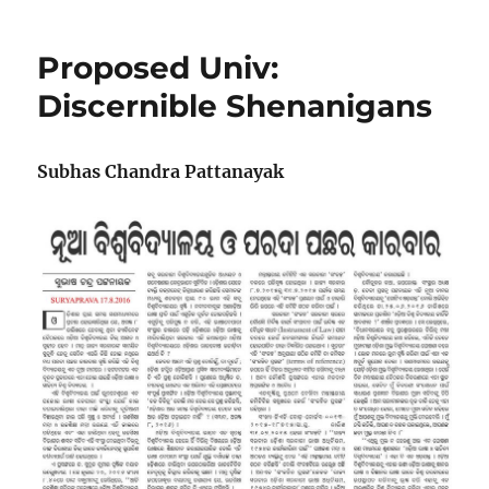
Andolan
in
Proposed Univ:
New
Mode
Discernible Shenanigans
Subhas Chandra Pattanayak