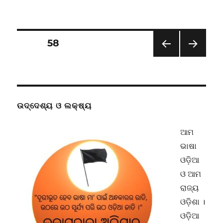
Not
to
miss
the
Posts
PAGE
58
aim
is
PRE
NEXT
pagination
the
VIOU
PAG
aim
S
E
PAG
of
E
our
ଉଦ୍ଦେଶ୍ୟ ଓ ଲକ୍ଷ୍ୟ
Language
Movement
ଆମ
ଭାଷା
ଓଡ଼ିଆ
ଓ ଆମ
ରାଜ୍ୟ
ଓଡ଼ିଶା ।
ଓଡ଼ିଆ