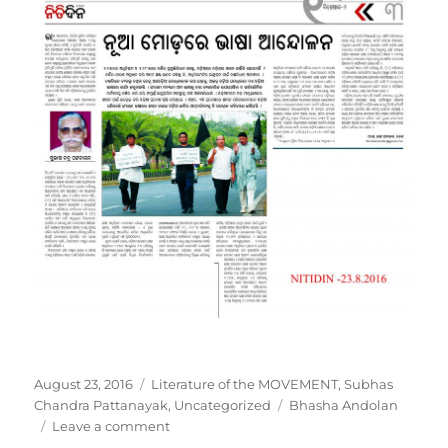
Posted
Categories
August 23, 2016
Literature of the MOVEMENT
,
Subhas
on
Tags
Chandra Pattanayak
,
Uncategorized
Bhasha Andolan
on
Leave a comment
Bhasha