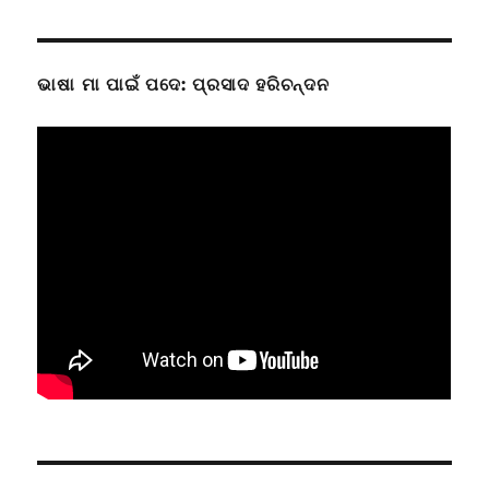
ଭାଷା ମା ପାଇଁ ପଦେ: ପ୍ରସାଦ ହରିଚନ୍ଦନ