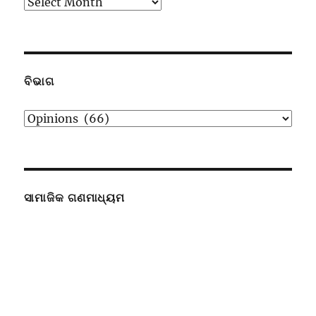
ପୁରାତନ
ଉପସ୍ଥାପନା
ବିଭାଗ
ବିଭାଗ
ସାମାଜିକ ଗଣମାଧ୍ୟମ