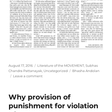
Posted
Categories
August 17, 2016
Literature of the MOVEMENT
,
Subhas
on
Tags
Chandra Pattanayak
,
Uncategorized
Bhasha Andolan
on
Leave a comment
Proposed
Univ:
Discernible
Why provision of
Shenanigans
punishment for violation