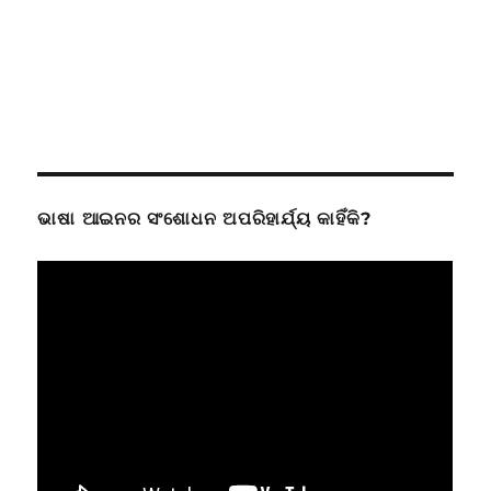
ଭାଷା ଆଇନର ସଂଶୋଧନ ଅପରିହାର୍ଯ୍ୟ କାହିଁକି?