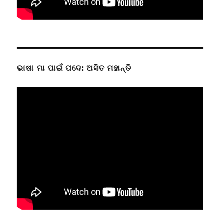
ଭାଷା ମା ପାଇଁ ପଦେ: ଅସିତ ମହାନ୍ତି