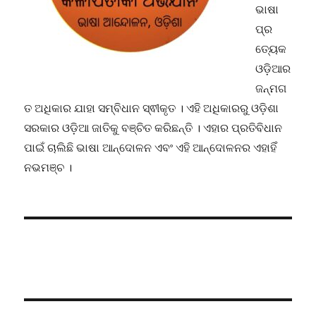
ଭାଷା
ପ୍ର
ତ୍ୟେକ
ଓଡ଼ିଆର
ଜନ୍ମଗ
ତ ଅଧିକାର ଯାହା ସମ୍ବିଧାନ ସ୍ଵୀକୃତ । ଏହି ଅଧିକାରରୁ ଓଡ଼ିଶା
ସରକାର ଓଡ଼ିଆ ଜାତିକୁ ବଞ୍ଚିତ କରିଛନ୍ତି । ଏହାର ପ୍ରତିବିଧାନ
ପାଇଁ ଚାଲିଛି ଭାଷା ଆନ୍ଦୋଳନ ଏବଂ ଏହି ଆନ୍ଦୋଳନର ଏହାହିଁ
ନଭମଞ୍ଚ ।