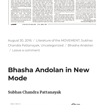
Posted
Categories
August 30, 2016
Literature of the MOVEMENT
,
Subhas
on
Tags
Chandra Pattanayak
,
Uncategorized
Bhasha Andolan
on
Leave a comment
Language
Act:
Legislative
Bhasha Andolan in New
Intention
and
Mode
necessity
of
Penal
Subhas Chandra Pattanayak
Provision