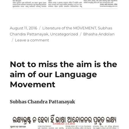
Posted
Categories
August 11, 2016
Literature of the MOVEMENT
,
Subhas
on
Tags
Chandra Pattanayak
,
Uncategorized
Bhasha Andolan
on
Leave a comment
Why
provision
of
Not to miss the aim is the
punishment
for
aim of our Language
violation
Movement
of
Law
a
must?
Subhas Chandra Pattanayak