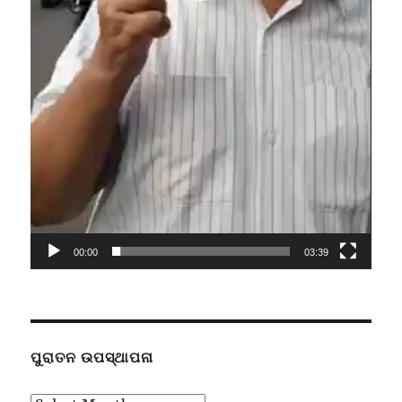
00:00
03:39
ପୁରାତନ ଉପସ୍ଥାପନା