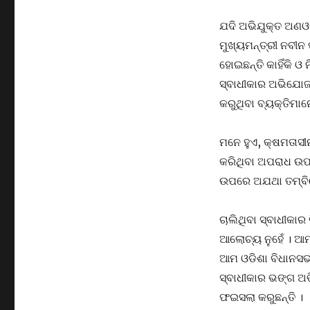
ଯଦି ଅଭିଯୁକ୍ତ ଅଣଓଡ଼
ମୁଖ୍ୟମନ୍ତ୍ରୀ ନବୀ
ହୋଇଛନ୍ତି କାହିଁକି ଓ
ସ୍ବାଧୀକାର ଅଭିଯୋଜ
କରୁଥିବା ବ୍ୟକ୍ତିମାନ
ମନେ ହୁଏ, କ୍ଷମତାସୀ
କରିଥିବା ଅପରାଧ ଉପ
ଉପରେ ଅଯଥା ତମ୍ବି
ଚାଲିଥିବା ସ୍ବାଧୀକା
ଆଲୋଚ୍ୟ ନୁହେଁ । ଆ
ଆମ ଓଡିଶା ବିଧାନସଭା 
ସ୍ବାଧୀକାର ଭଙ୍ଗ ଅଭ
ଫଇସଲା କରୁଛନ୍ତି ।