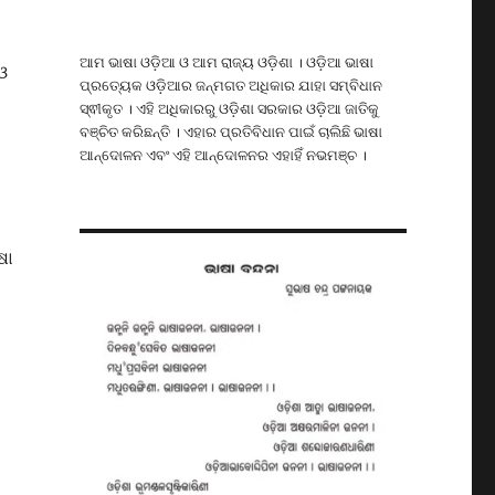
ଆମ ଭାଷା ଓଡ଼ିଆ ଓ ଆମ ରାଜ୍ୟ ଓଡ଼ିଶା । ଓଡ଼ିଆ ଭାଷା
ଓ
ପ୍ରତ୍ୟେକ ଓଡ଼ିଆର ଜନ୍ମଗତ ଅଧିକାର ଯାହା ସମ୍ବିଧାନ
ସ୍ଵୀକୃତ । ଏହି ଅଧିକାରରୁ ଓଡ଼ିଶା ସରକାର ଓଡ଼ିଆ ଜାତିକୁ
ବଞ୍ଚିତ କରିଛନ୍ତି । ଏହାର ପ୍ରତିବିଧାନ ପାଇଁ ଚାଲିଛି ଭାଷା
ଆନ୍ଦୋଳନ ଏବଂ ଏହି ଆନ୍ଦୋଳନର ଏହାହିଁ ନଭମଞ୍ଚ ।
ଷା