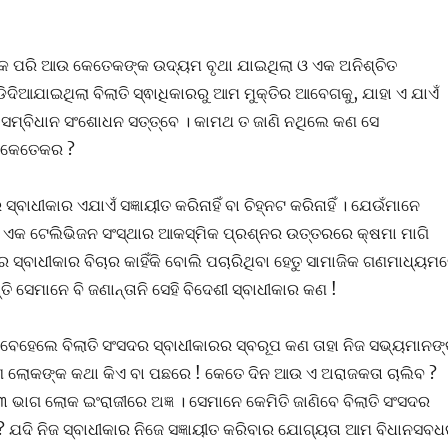
୍କ ପରି ଆଉ କେତେକଙ୍କ ଉଦ୍ୟମ ବୃଥା ଯାଇଥିଲା ଓ ଏକ ଅନିଶ୍ଚିତ
ିଦିଆଯାଇଥିଲା ବିଲାତି ସ୍ଵାଧିକାରରୁ ଆମ ମୁକ୍ତିର ଆବେଗକୁ, ଯାହା ଏ ଯାଏଁ
 ସମ୍ବିଧାନ ସଂଶୋଧନ ସତ୍ତ୍ବେ । କାମଥ ତ ଜାଣି ନଥିଲେ କଣ ସେ
ା କେତେକର ?
ବାଧୀକାର ଏଯାଏଁ ସଜ୍ଞାୟୀତ କରିନାହିଁ ବା ଚିହ୍ନଟ କରିନାହିଁ । ଯେଉଁମାନେ
ଏକ ଟେଲିଭିଜନ ସଂସ୍ଥାର ଆକସ୍ମିକ ପ୍ରଶ୍ନର ଉତ୍ତରରେ କ୍ଷମା ମାଗି
 ସ୍ବାଧୀକାର ବିଚାର କାହିଁକି ବୋଲି ପଚାରିଥିବା ହେତୁ ସାମାଜିକ ଗଣମାଧ୍ୟମ
ି ସେମାନେ ବି ଜଣାନ୍ତାନି ସେହି ବିଦେଶୀ ସ୍ବାଧୀକାର କଣ !
ବେହେଲେ ବିଲାତି ସଂସଦର ସ୍ବାଧୀକାରର ସ୍ବରୂପ କଣ ତାହା ନିଜ ସଭ୍ୟମାନଙ୍
ରଣ ଲୋକଙ୍କ କଥା କିଏ ବା ପଛରେ ! କେତେ ଦିନ ଆଉ ଏ ଅରାଜକତା ଚାଲିବ ?
 ଭାଗ ଲୋକ ଇଂରାଜୀରେ ଅଜ୍ଞ । ସେମାନେ କେମିତି ଜାଣିବେ ବିଲାତି ସଂସଦର
 ? ଯଦି ନିଜ ସ୍ବାଧୀକାର ନିଜେ ସଜ୍ଞାୟୀତ କରିବାର ଯୋଗ୍ୟତା ଆମ ବିଧାନସବ