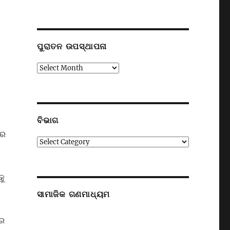
ପୁରାତନ ଉପସ୍ଥାପନା
ପୁରାତନ
ଉପସ୍ଥାପନା
ବିଭାଗ
ରେ
ବିଭାଗ
କୁ
ସାମାଜିକ ଗଣମାଧ୍ୟମ
ଧର