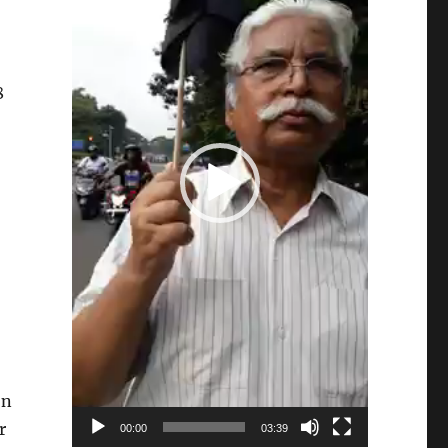
8
on
r
00:00
03:39