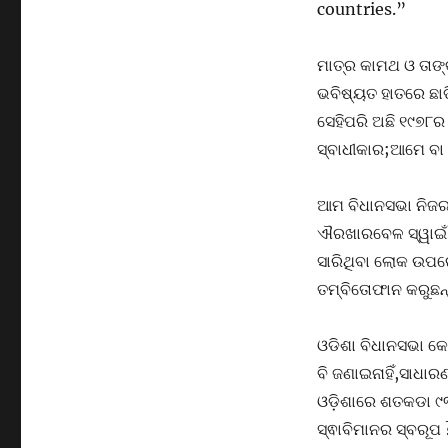
countries.”
ମାତ୍ର କାମଥ ଓ ତାଙ
ଭବିଷ୍ୟତ ହାତରେ ଛାଡ
ସେହିପରି ଅଛି ୧୯୭୮ର
ସ୍ବାଧୀକାର;ଆମେ ବ
ଆମ ବିଧାନସଭା ନିଜର ସ୍
ଐରଖାରବେଳ ସ୍ୱାଇଁ 
ସାରିଥିବା ଲୋକ ଉପରେ
ତମ୍ବିତୋଫାନ କରୁଛନ୍ତ
ଓଡିଶା ବିଧାନସଭା କେ
ବି ଜଣାଇନାହିଁ,ସାଧା
ଓଡ଼ିଶାରେ ଶତକଡା ୯୩
ସ୍ଵାବିମାନର ସ୍ବରୂପ