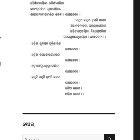
ନ
ୀ
ଖୋଜ୍
SEARCH
Search