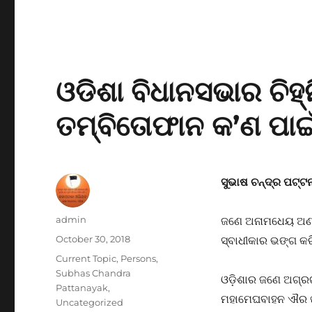
ଓଡିଶା ବିଧାନସଭାର ଚିହ୍ନି
ତମ୍ବିତୋଫାନ କ’ଣ ପାଇ
ସୁଭାଷ ଚନ୍ଦ୍ର ପଟ୍
Author
admin
ଜଣେ ଅନାମଧେୟ ଅଣଓଡ
Posted
October 30, 2018
ସ୍ବାଧୀକାର ଭଙ୍ଗ କର
on
Categories
Current Topic
,
Persons
,
Subhas Chandra
ଓଡ଼ିଶାର ଜଣେ ଅଗ୍ରଗ
Pattanayak
,
ମହାମେଘବାହନ ଐର ଖାର
Uncategorized