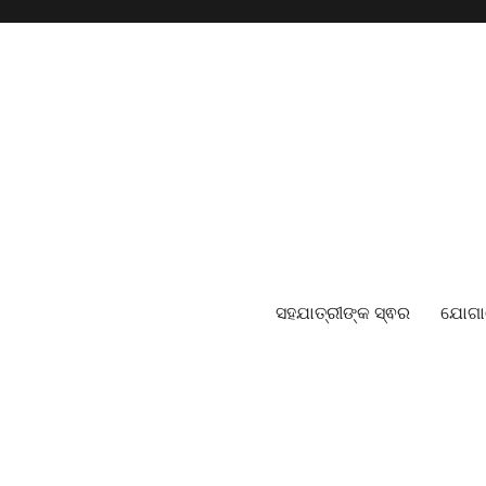
ସହଯାତ୍ରୀଙ୍କ ସ୍ଵର
ଯୋଗ