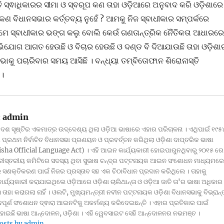
ଲାତି ସ୍ଵାଧିକାରର ସୀମା ଓ ସ୍ବରୂପ କଣ ତାହା ଓଡ଼ିଆରେ ଅନୁବାଦ କରି ଓଡ଼ିଶାରେ
କଣ ବିଧାନସଭାର କର୍ତ୍ତବ୍ୟ ନୁହେଁ ? ଆମକୁ ନିଜ ସ୍ବାଧୀକାର ସମ୍ପର୍କରେ
େ ସ୍ବାଧୀକାର ଭଙ୍ଗ କଲୁ ବୋଲି କେଉଁ ଗଣତାନ୍ତ୍ରିକ ନୈତିକତା ଆଧାରରେ
ିଯୋଗ ଆଗତ ହେଉଛି ଓ ବିଚାର ହେଉଛି ଓ ଦଣ୍ଡ ବି ଦିଆଯାଉଛି ତାହା ଓଡ଼ିଶା
ାକୁ ପଚାରିବାର ସମୟ ଆସିଛି । ବନ୍ଧ୍ୟା ତମ୍ବିତୋଫାନ ଶିରୋନାସ୍ତି
 ।
:
admin
ଦେଶ ସୃଷ୍ଟିର ଏକମାତ୍ର ଉଦ୍ଦେଶ୍ୟ ଥିଲା ଓଡ଼ିଆ ଭାଷାରେ ଏହାର ପରିଚାଳନା । ଏଥିପାଇଁ ୧୯୫
ପ୍ରଥମ ନିର୍ବାଚିତ ବିଧାନସଭା ପ୍ରଣୟନ ଓ ପ୍ରବର୍ତ୍ତନ କରିଥିଲା ଓଡ଼ିଶା ଦାପ୍ତରିକ ଭାଷା
ha Official Language Act) । ଏହି ଆଇନ କାର୍ଯ୍ୟକାରୀ ହୋଇପାରୁନଥିବାରୁ ୨୦୧୫ ରେ
୍ରୀସ୍ତରୀୟ କମିଟିରେ ସଦସ୍ୟ ଥିବା ସୁଭାଷ ଚନ୍ଦ୍ର ପଟ୍ଟନାୟକ ଆଇନ ସଂଶୋଧନ ମାଧ୍ୟମରେ
ସଶକ୍ତିକରଣ ପାଇଁ ନିଜର ପ୍ରସ୍ତାବ ସହ ଏକ ଚିଠାବିଧାନ ପ୍ରଦାନ କରିଥିଲେ । ତାହାକୁ
 କାର୍ଯ୍ୟକାରୀ କରାଯାଇଥିଲେ ଓଡ଼ିଆରେ ଓଡ଼ିଶା ଚାଲିଥାନ୍ତା ଓ ଓଡ଼ିଆ ଜାତି ତା'ର ଭାଷା ଅଧିକାର
। ତାହା କରାଗଲା ନାହିଁ । ଓଲଟି, ମୁଖ୍ୟମନ୍ତ୍ରୀ ନବୀନ ପଟ୍ଟନାୟକ ଓଡ଼ିଶା ବିଧାନସଭାକୁ ବିଭ୍ରାନ୍
ପୂର୍ଣ ସଂଶୋଧନ ଦ୍ଵାରା ଆଇନଟିକୁ ଅକର୍ମଣ୍ୟ କରିଦେଇଛନ୍ତି । ଏହାର ପ୍ରତିକାର ପାଇଁ
 ହୋଇଛି ଭାଷା ଆନ୍ଦୋଳନ, ଓଡ଼ିଶା । ଏହି ୱେବସାଇଟ ସେହି ଆନ୍ଦୋଳନର ନଭମଞ୍ଚ ।
posts by admin