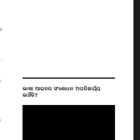
ର
୪
ଭାଷା ଆଇନର ସଂଶୋଧନ ଅପରିହାର୍ଯ୍ୟ
କାହିଁକି?
ତ