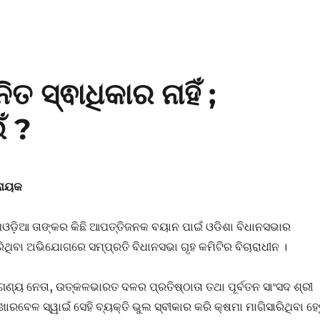
ତ ସ୍ଵାଧିକାର ନାହିଁ ;
ଁ ?
ଟନାୟକ
଼ିଆ ତାଙ୍କର କିଛି ଆପତ୍ତିଜନକ ବୟାନ ପାଇଁ ଓଡିଶା ବିଧାନସଭାର
ିଥିବା ଅଭିଯୋଗରେ ସମ୍ପ୍ରତି ବିଧାନସଭା ଗୃହ କମିଟିର ବିଚାରାଧୀନ ।
ଣ୍ୟ ନେତା, ଉତ୍କଳଭାରତ ଦଳର ପ୍ରତିଷ୍ଠାତା ତଥା ପୂର୍ବତନ ସାଂସଦ ଶ୍ରୀ
ବେଳ ସ୍ୱାଇଁ ସେହି ବ୍ୟକ୍ତି ଭୁଲ ସ୍ବୀକାର କରି କ୍ଷମା ମାଗିସାରିଥିବା ହେ