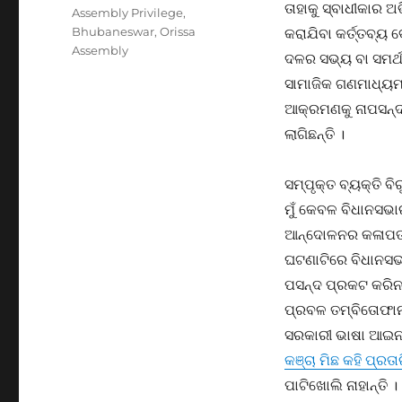
ତାହାକୁ ସ୍ବାଧୀକାର 
Tags
Assembly Privilege
,
Bhubaneswar
,
Orissa
କରାଯିବା କର୍ତ୍ତବ୍ୟ 
Assembly
ଦଳର ସଭ୍ୟ ବା ସମର୍ଥ
ସାମାଜିକ ଗଣମାଧ୍ୟମର
ଆକ୍ରମଣକୁ ନାପସନ୍ଦ କ
ଲାଗିଛନ୍ତି ।
ସମ୍ପୃକ୍ତ ବ୍ୟକ୍ତି 
ମୁଁ କେବଳ ବିଧାନସଭା
ଆନ୍ଦୋଳନର କଳାପତାକ
ଘଟଣାଟିରେ ବିଧାନସଭା
ପସନ୍ଦ ପ୍ରକଟ କରିନଥ
ପ୍ରବଳ ତମ୍ବିତୋଫାନ 
ସରକାରୀ ଭାଷା ଆଇ
କଞ୍ଚା ମିଛ କହି ପ୍ରତା
ପାଟିଖୋଲି ନାହାନ୍ତି ।