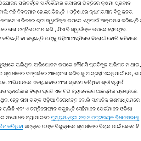
ଅଭିଯୋଜନ ପରିବର୍ତ୍ତେ ସାର୍ବଭୌମର ଉଦାରତା ଭିତ୍ତିରେ କ୍ଷମା ପ୍ରଦାନ
ବୋଲି କହି ବିବଦମାନ ହୋଇପଡିଛନ୍ତି । ଓଡ଼ିଶାରେ କ୍ଷମତାସୀନ ବିଜୁ ଜନତା
କମାନେ ଏ ଭିତରେ ଶ୍ରୀ ସ୍ୱାଇଁଙ୍କ ଉପରେ ଏଥିପାଇଁ ଆକ୍ରମଣ କରିଛନ୍ତି 
େ ନାନା ତମ୍ବିତୋଫାନ କରି , ଯିଏ ବି ସ୍ୱାଇଁଙ୍କ ଉପରେ ହୋଇଥିବା
ରିଛନ୍ତି ବା କରୁଛନ୍ତି ତାଙ୍କୁ ଓଡ଼ିଆ ଅସ୍ମିତାର ବିରୋଧୀ ବୋଲି କହିବାରେ
ବିରୁଦ୍ଧରେ ଚାଲିଥିବା ଅଭିଯୋଜନ ଉପରେ କୌଣସି ପ୍ରତିକୂଳ ଅଭିମତ ନ ଥାଇ,
ର ସ୍ବାଧୀକାର ସମ୍ପର୍କରେ ଆଲୋଚନା କରିବାକୁ ଆଗ୍ରହୀ ଏଇଥିପାଇଁ ଯେ, ଭା
ା ଅଭିଯାନରେ ଏକାଧିକବାର ଅଂଶ ଗ୍ରହଣ କରିଥିବା ଶ୍ରୀ ସ୍ୱାଇଁ
ର ସ୍ବାଧୀକାର ବିଚାର ପ୍ରତି ଏକ ଟିଭି ଚ୍ୟାନେଲର ଆକସ୍ମିକ ପ୍ରଶ୍ନରେ
ିବା ହେତୁ ତାହା ତାଙ୍କ ଓଡ଼ିଆ ବିରୋଧୀତ୍ବ ବୋଲି ସାମାଜିକ ଗଣମାଧ୍ୟମରେ
ଚାଲିଛି ଏବଂ ଏ ତମ୍ବିତୋଫାନ କରୁଛନ୍ତି ସେହିମାନେ ଯେଉଁମାନେ ଓଡିଶା
ନର ସଂଶୋଧନ ବ୍ୟାପାରରେ
ମୁଖ୍ୟମନ୍ତ୍ରୀ ନବୀନ ପଟ୍ଟନାୟକ ବିଧାନସଭାକୁ
ରିତ କରିଥିବା
ସତ୍ତ୍ବେ ତାଙ୍କ ବିରୁଦ୍ଧରେ ସ୍ବାଧୀକାର ବିଚାର ପାଇଁ କେବେ ବି