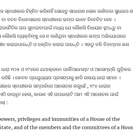
ଜ ସ୍ବାଧୀକାର ଚିହ୍ନିତ କରିନାହିଁ ସେହେତୁ ସାଧାରଣ ଲୋକ ଜାଣିବାର ସୁଯୋଗ ନାହ
 ବା ବଚନ ବିଧାନସଭାର ସ୍ବାଧୀକାର ଭଙ୍ଗ ଭାବେ ବିବେଚିତ ହେବ ।
ରାଜନୈତିକ ରାଗ ସୁଝାଇବାପାଇଁ ମଧ୍ୟ ଯେ କୌଣସି ବିଧାୟକ ହୁଅନ୍ତୁ ବା
 ଯେ କୌଣସି ବ୍ୟକ୍ତିଙ୍କୁ ସେ ନ ଜାଣିଥିବା ସ୍ବାଧୀକାର ଭଙ୍ଗ ଅଭିଯୋଗରେ
 କରାଇପାରନ୍ତି ଓ ଦଣ୍ଡିତ କରାଇ ପାରନ୍ତି । ଏହାଠୁ ବଳି ବିଡମ୍ବନା କଣ
ଧାରା ୧୦୫ ଓ ୧୯୪ରେ ଯଥାକ୍ରମେ ପାର୍ଲିଆମେଣ୍ଟ ଓ ଆସେମ୍ବ୍ଲି ଗୁଡ଼ିକର
ା ରହିଛି । କେବଳ ପ୍ରଯୁଯ୍ୟତା ପ୍ରସଙ୍ଗକୁ ଛାଡି ଉଭୟ ଧାରା ସମାନ ।
ଭାର ସ୍ବାଧୀକାର ସମ୍ପର୍କରେ ଆଲୋଚନା କରୁଛେଁ , ୧୯୪ ଧାରାର
ଠି ଉଦ୍ଧୃତ ହେଲା, କାରଣ ଏହି ଉପଧାରାଟି ଆମ ଏହି ଆଲୋଚନା ପାଇଁ
େଲା :
powers, privileges and immunities of a House of the
 State, and of the members and the committees of a Hou