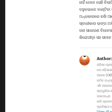
ନାହିଁ ତେବେ ସେହି ବି
ବହୁଳଭାବେ ବାଣ୍ଟିବା 
ଅନ୍ଧକାରରେ ରଖି ଆମ
ସ୍ବାଧୀକାର ଭଙ୍ଗ ଅଭ
ଜଣ ସାଧାରଣ ବିଧାନସଭ
ଶିରୋପୀଡ଼ା ସହ ସମାନ
Author
ଓଡ଼ିଶା ପ୍ର
ରେ ଓଡ଼ିଶାର 
ଆଇନ (Odis
ଗଠିତ ମନ୍ତ
ଏହି ଆଇନର 
ସମ୍ପୂର୍ଣତଃ
ପାଇଥାନ୍ତା 
କରି ପ୍ରମାଦ
ପ୍ରତିଷ୍ଠା
View all 