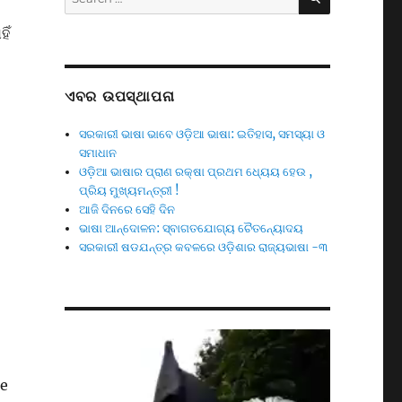
for:
ିଁ
ଏବର ଉପସ୍ଥାପନା
ସରକାରୀ ଭାଷା ଭାବେ ଓଡ଼ିଆ ଭାଷା: ଇତିହାସ, ସମସ୍ୟା ଓ
ସମାଧାନ
ଓଡ଼ିଆ ଭାଷାର ପ୍ରାଣ ରକ୍ଷା ପ୍ରଥମ ଧ୍ୟେୟ ହେଉ ,
ପ୍ରିୟ ମୁଖ୍ୟମନ୍ତ୍ରୀ !
ଆଜି ଦିନରେ ସେହି ଦିନ
ଭାଷା ଆନ୍ଦୋଳନ: ସ୍ବାଗତଯୋଗ୍ୟ ଚୈତନ୍ୟୋଦୟ
ସରକାରୀ ଷଡଯନ୍ତ୍ର କବଳରେ ଓଡ଼ିଶାର ରାଜ୍ୟଭାଷା -୩
Video
Player
se