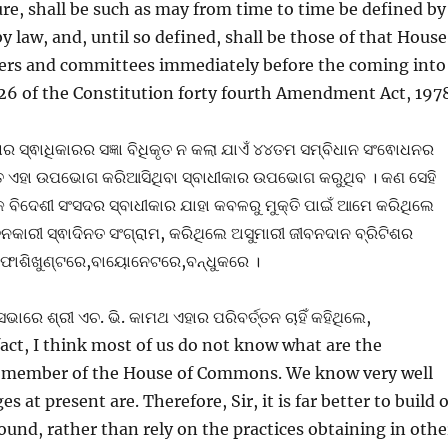
ure, shall be such as may from time to time be defined by
y law, and, until so defined, shall be those of that House
ers and committees immediately before the coming into
 26 of the Constitution forty fourth Amendment Act, 197
 ତାର ସ୍ଵାଧିକାରର ସଜ୍ଞା ବିଧିକୃତ ନ କଲା ଯାଏଁ ୪୪ତମ ସମ୍ବିଧାନ ସଂଵୋଧନର
ତ ଏହା ଉପଭୋଗ କରିଆସିଥିବା ସ୍ବାଧୀକାର ଉପଭୋଗ କରୁଥିବ । କଣ ସେହି
ଏକ ବିଦେଶୀ ସଂସଦର ସ୍ବାଧୀକାର ଯାହା କବଳରୁ ମୁକ୍ତି ପାଇଁ ଆମେ କରିଥିଲେ
ତନକାରୀ ସ୍ଵାଦିନତ ସଂଗ୍ରାମ, କରିଥିଲେ ଅସୁମାରୀ ଜୀବନଦାନ ବ୍ରିଟିଶର
,ଫାଶିଖୁଣ୍ଟରେ,ବାୟୋନେଟରେ,ବନ୍ଧୁକରେ ।
ାରେ ଶ୍ରୀ ଏଚ. ଭି. କାମଥ ଏହାର ପରିବର୍ତ୍ତନ ଚାହିଁ କହିଥିଲେ,
fact, I think most of us do not know what are the
he member of the House of Commons. We know very well
es at present are. Therefore, Sir, it is far better to build 
ound, rather than rely on the practices obtaining in othe