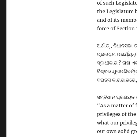
of such Legislat
the Legislature b
and of its memb
force of Section
ଅର୍ଥାତ୍ , ବିଧାନସଭା
ପ୍ରୟୋଗ ପରର୍ଯ୍ୟନ୍
ସ୍ବାଧୀକାର ? ତାହା 
ବିଶ୍ଵର ଯୁଗପରିବର୍ତ୍
ବିଭତ୍ସ କାରାଗାରରେ
ସମ୍ବିଧାନ ପ୍ରଣୟନ ସଭ
“As a matter of 
privileges of t
what our privileg
our own solid gr