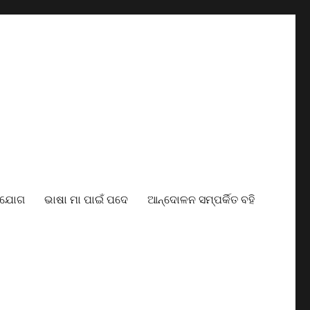
ାଯୋଗ
ଭାଷା ମା ପାଇଁ ପଦେ
ଆନ୍ଦୋଳନ ସମ୍ପର୍କିତ ବହି