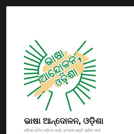
ଭାଷା ଆନ୍ଦୋଳନ, ଓଡ଼ିଶା
ଓଡ଼ିଶା ଗଠିତ ଓଡ଼ିଆ ପାଇଁ, ଇଂରାଜୀ ରାଜୁତି ଚାଲିବ ନାଇଁ