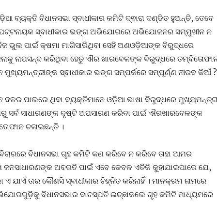
ିଆ ବ୍ୟକ୍ତି ବିଧାନସଭା ସ୍ବାଧୀକାର କମିଟି ଦ୍ଵାରା ଦଣ୍ଡିତ ହୁଅନ୍ତି, ତେବେ
ନ ପଟ୍ଟନାୟକ ସ୍ବାଧୀକାର ଭଙ୍ଗ ଅଭିଯୋଗରେ ଅଭିଯୋଜନର ସମ୍ମୁଖୀନ ନ
 ନିଜ ଭୁଲ ପାଇଁ କ୍ଷମା ମାଗିସାରିଥିବା ସେହି ଅଣଓଡ଼ିଆଙ୍କ ବିରୁଦ୍ଧରେ
ନାକୁ ନାପସନ୍ଦ କରିଥିବା ହେତୁ ଐର ଖାରବେଳଙ୍କ ବିରୁଦ୍ଧରେ ତମ୍ବିତୋଫା
େ ମୁଖ୍ୟମନ୍ତ୍ରୀଙ୍କ ସ୍ବାଧୀକାର ଭଙ୍ଗ ସମ୍ପର୍କରେ ସମ୍ପୂର୍ଣ୍ଣ ନୀରବ କିଆଁ ?
ନ ଦଳର ପାଲରେ ଥିବା ବ୍ୟକ୍ତିମାନେ ଓଡ଼ିଆ ଭାଷା ବିରୁଦ୍ଧରେ ମୁଖ୍ୟମନ୍ତ୍ର
ରୁ ସର୍ବ ସାଧାରଣଙ୍କ ଦୃଷ୍ଟି ଅପସାରଣ କରିବା ପାଇଁ ଐରଖାରବେଳଙ୍କ
ତୋଫାନ ଚଳାଇଛନ୍ତି ।
ର ବିଚାରରେ ବିଧାନସଭା ଗୃହ କମିଟି କଣ କରିବେ ନ କରିବେ ତାହା ଆମର
ମ ଜନସାଧାରଣଙ୍କ ଅବଗତି ପାଇଁ ଏବେ କେବଳ ଏତିକି କୁହାଯାଇପାରେ ଯେ,
ଏ ଯାଏଁ ତାର କୌଣସି ସ୍ବାଧୀକାର ଚିହ୍ନିତ କରିନାହିଁ । ମାନକ୍ରମ ନାମରେ
ିଯୋଗଗୁଡ଼ିକୁ ବିଧାନସଭାର ବାଚସ୍ପତି ଇଚ୍ଛାକଲେ ଗୃହ କମିଟି ମାଧ୍ୟମରେ