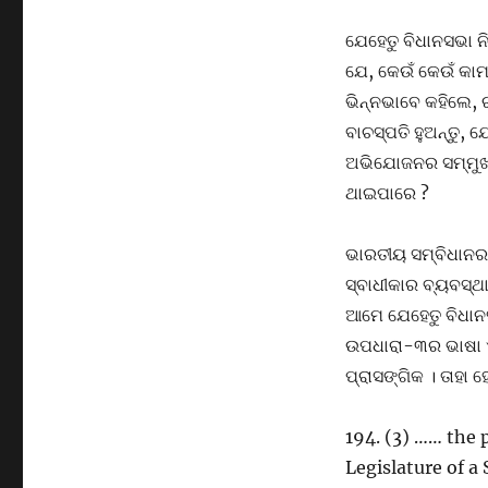
ଯେହେତୁ ବିଧାନସଭା ନି
ଯେ, କେଉଁ କେଉଁ କାମ
ଭିନ୍ନଭାବେ କହିଲେ, 
ବାଚସ୍ପତି ହୁଅନ୍ତୁ,
ଅଭିଯୋଜନର ସମ୍ମୁଖୀନ
ଥାଇପାରେ ?
ଭାରତୀୟ ସମ୍ବିଧାନର 
ସ୍ବାଧୀକାର ବ୍ୟବସ୍ଥ
ଆମେ ଯେହେତୁ ବିଧାନସ
ଉପଧାରା-୩ର ଭାଷା ଏ
ପ୍ରାସଙ୍ଗିକ । ତାହା ହ
194. (3) …… the 
Legislature of a