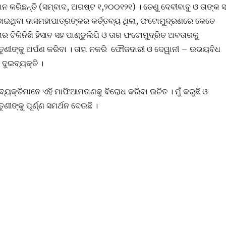
ାନ କରିଛନ୍ତି (ସମ୍ବାଦ, ଅଗଷ୍ଟ ୧,୨୦୦୧୨୧) । ତେଣୁ ଦେବୀବାବୁ ଓ ତାଙ୍କ 
ୋଇଥିବା ଦାସମହାପାତ୍ରଙ୍କର କର୍ତ୍ତବ୍ୟ ଥିଲା, ଫଟୋମୁଦ୍ରଣରେ କେତେ
 ତାର ଟିକିନିଖି ହିସାବ ସହ ପାଣ୍ଡୁଲିପି ଓ ତାର ଫଟୋମୁଦ୍ରିତ ଅବତାରକୁ
ଣୀଙ୍କୁ ଅର୍ପଣ କରିବା । ତାହା ନକରି ଫୌଜଦାରୀ ଓ ଦେୱାନୀ – ଉଭୟବିଧ
 ଦୁଇବ୍ୟକ୍ତି ।
୍ୟକ୍ତିମାନେ ଏହି ମାଫିଆମତାଣକୁ ବିରୋଧ କରିବା ଉଚିତ । ମୁଁ କରୁଛି ଓ
ୀଙ୍କୁ ପୂର୍ଣ୍ଣ ସମର୍ଥନ ଦେଉଛି ।