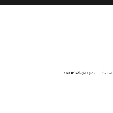
ସହଯାତ୍ରୀଙ୍କ ସ୍ଵର
ଯୋଗ