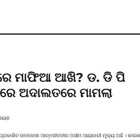
ମାଫିଆ ଆଖି? ଡ. ଡି ପି
୍ଧରେ ଅଦାଲତରେ ମାମଲା
ଟନାୟକ
ରକାଶିତ ହାତଲେଖା ଆତ୍ମଜୀବନୀର ଅସୀମ ଆୟକାରୀ ମୂଲ୍ୟ ଅଛି । କାର