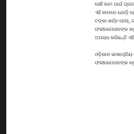
ସେହି କାମ ପାଇଁ ପ୍ରଦ
ଏହି କାମରେ ଯୋଡ଼ି ହ
ଟଙ୍କା ଖର୍ଚ୍ଚ ହେଲା,
ଫକୀରମୋହନଙ୍କ ନାତୁ
ଅପରାଧ କରିଛନ୍ତି ଏହି
ଓଡ଼ିଶାର ଭାଷାପ୍ରିୟ ବ
ଫକୀରମୋହନଙ୍କ ନାତୁଣ