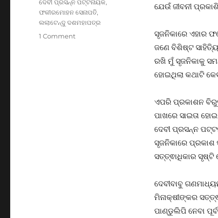
Tags
ଦେବୀ ପ୍ରସନ୍ନ ପଟ୍ଟନାୟକ
,
ଯେଉଁ ଜୀବନୀ ପ୍ରକାଶି
ଫକୀରମୋହନ ସେନାପତି
,
ଲଲାଟେନ୍ଦୁ ଦଶମହାପତ୍ର
ସୃଜନିକାରେ ଏହାର ଫ
on
1 Comment
ଫକୀରମୋହନଙ୍କ
ଜଣେ ବିଶିଷ୍ଟ ସାହିତ
ଉପରେ
ରଖି ମୁଁ ସୃଜନିକାକୁ 
ମାଫିଆ
ହୋଇଥିଲା କଥାଟି କେବଳ 
ଆଖି?
ଡ.
ଡି
ଏପରି ପ୍ରକାଶନ ବିରୁ
ପି
ପାଖରେ ସାଇତା ହୋଇ 
ପଟ୍ଟନାୟକଙ୍କ
ବିରୁଦ୍ଧରେ
ଦେବୀ ପ୍ରସନ୍ନ ପଟ୍ଟ
ଅଦାଲତରେ
ସୃଜନିକାରେ ପ୍ରକାଶ 
ମାମଲା
ସତ୍ତ୍ଵାଧିକାର ସୃଷ୍ଟି
ଦେବୀବାବୁ ଗଣମାଧ୍ୟମକ
ମିନାକ୍ଷୀଙ୍କର ସତ୍ତ୍ଵ
ପାଣ୍ଡୁଲିପି ନେବା ପୂ