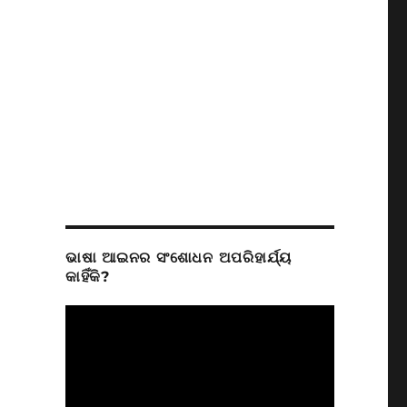
ଭାଷା ଆଇନର ସଂଶୋଧନ ଅପରିହାର୍ଯ୍ୟ
କାହିଁକି?