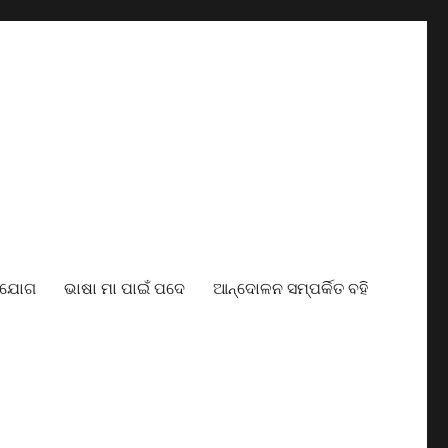
ାଯୋଗ
ଭାଷା ମା ପାଇଁ ପଦେ
ଆନ୍ଦୋଳନ ସମ୍ପର୍କିତ ବହି