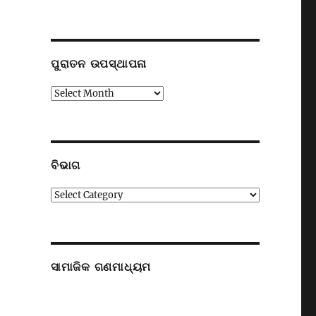
ପୁରାତନ ଉପସ୍ଥାପନା
ପୁରାତନ
ଉପସ୍ଥାପନା
ବିଭାଗ
ବିଭାଗ
ସାମାଜିକ ଗଣମାଧ୍ୟମ