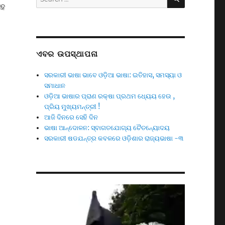
for:
ସହ
ଏବର ଉପସ୍ଥାପନା
ସରକାରୀ ଭାଷା ଭାବେ ଓଡ଼ିଆ ଭାଷା: ଇତିହାସ, ସମସ୍ୟା ଓ
ସମାଧାନ
ଓଡ଼ିଆ ଭାଷାର ପ୍ରାଣ ରକ୍ଷା ପ୍ରଥମ ଧ୍ୟେୟ ହେଉ ,
ପ୍ରିୟ ମୁଖ୍ୟମନ୍ତ୍ରୀ !
ଆଜି ଦିନରେ ସେହି ଦିନ
ଭାଷା ଆନ୍ଦୋଳନ: ସ୍ବାଗତଯୋଗ୍ୟ ଚୈତନ୍ୟୋଦୟ
ସରକାରୀ ଷଡଯନ୍ତ୍ର କବଳରେ ଓଡ଼ିଶାର ରାଜ୍ୟଭାଷା -୩
Video
Player