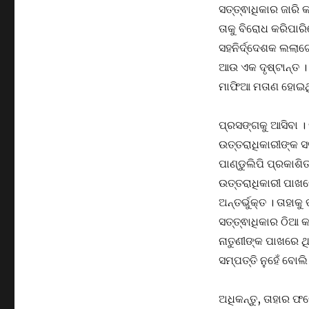
ସତ୍ତ୍ଵାଧିକାର ଜାରି
ତାକୁ ବିରୋଧ କରିପାର
ସହନିର୍ଦ୍ଦେଶକ ଲଲାଟ
ଆଉ ଏକ ଦୃଷ୍ଟାନ୍ତ । 
ମାଫିଆ ମତାଣ ହୋଇଥିଲ
ପ୍ରସଙ୍ଗକୁ ଆସିବା 
ଉତ୍ତରାଧିକାରୀଙ୍କ 
ପାଣ୍ଡୁଲିପି ପ୍ରକାଶି
ଉତ୍ତରାଧିକାରୀ ପାଖର
ଅନ୍ତର୍ଭୁକ୍ତ । ତାହା
ସତ୍ତ୍ଵାଧିକାର ଠିଆ 
ନାତୁଣୀଙ୍କ ପାଖରେ ଥି
ସମ୍ପତ୍ତି ନୁହେଁ ବୋଲି 
ଅଧିକନ୍ତୁ, ତାହାର ଫଟ