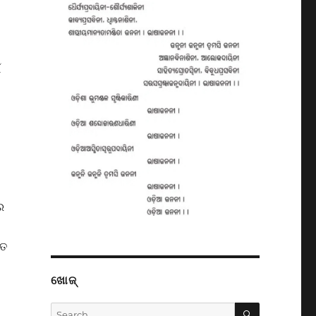
ଁ
ର
ଗତ
ଖୋଜ୍
SEARCH
Search