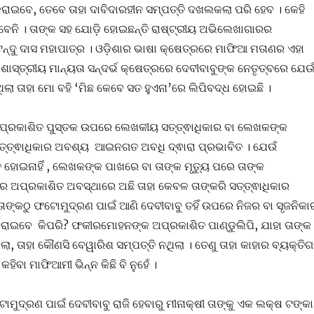
 କରାଇବେ, ତେବେ ତାହା ଦାବିଦାରହୀନ ସମ୍ପତ୍ତି ଦଖଲକଲା ପରି ହେବ । କେହି
ିବେନି । ତାଙ୍କ ସହ ଯୋଡ଼ି ହୋଇଛନ୍ତି ରାଷ୍ଟ୍ରୀୟ ଅଭିଲେଖାଗାରର
େନ୍ଦୁ ଦାସ ମହାପାତ୍ର । ଓଡ଼ିଶାର ଭାଷା କ୍ଷେତ୍ରରେ ମାଫିଆ ମତାଣର ଏହା
ଶାସ୍ତ୍ରୀୟ ମାନ୍ୟତା ସନ୍ଦର୍ଭ କ୍ଷେତ୍ରରେ ଦେବୀବାବୁଙ୍କ ନେତୃତ୍ବରେ ଯେଉ
ା ତାହା ମୋ ବହି ‘ମିଛ କେବେ ସତ ହୁଏନା’ରେ ଲିପିବଦ୍ଧ ହୋଇଛି ।
। ପ୍ରକାଶିତ ପୁସ୍ତକ ଉପରେ ଲେଖକୀୟ ସତ୍ତ୍ଵାଧିକାର ବା ଲେଖକଙ୍କ
ସତ୍ତ୍ଵାଧିକାର ଅବଶ୍ୟ ଆଇନଗତ ଅବଧି ଦ୍ଵାରା ପ୍ରଭାବିତ । ଯେଉଁ
ତ ହୋଇନାହିଁ , ଲେଖକଙ୍କ ପାଖରେ ବା ତାଙ୍କ ମୃତ୍ୟୁ ପରେ ତାଙ୍କ
େ ଅପ୍ରକାଶିତ ଅବସ୍ଥାରେ ଅଛି ତାହା କେବଳ ତାଙ୍କରି ସତ୍ତ୍ଵାଧିକାର
କୁ ତାଙ୍କଠୁ ଫଟୋମୁଦ୍ରଣ ପାଇଁ ଆଣି ଦେବୀବାବୁ ତହିଁ ଉପରେ ନିଜର ବା ସୃଜନିକା
କରାଇବେ କିପରି? ଫକୀରମୋହନଙ୍କ ଅପ୍ରକାଶିତ ପାଣ୍ଡୁଲିପି, ଯାହା ତାଙ୍କ
ଲା, ତାହା କୌଣସି ବେୱାରିଶ ସମ୍ପତ୍ତି ନଥିଲା । ତେଣୁ ତାହା କାହାର ବ୍ୟକ୍ତି
କହିବା ମାଫିଆମୀ ଭିନ୍ନ କିଛି ବି ନୁହେଁ ।
ୋମୁଦ୍ରଣ ପାଇଁ ଦେବୀବାବୁ ରାଜି ହେବାରୁ ମୀନାକ୍ଷୀ ତାଙ୍କୁ ଏକ ଲକ୍ଷ ଟଙ୍କା