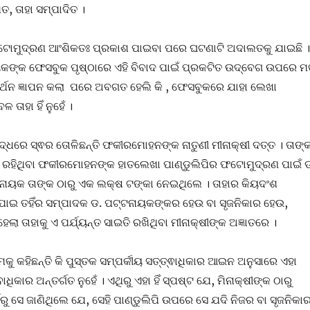
ତ, ତାହା ସମ୍ପାଦିତ ।
ଟୋମୁଦ୍ରଣ ଆଂଶିକତଃ ପ୍ରକାଶ ପାଇବା ପରେ ଘଟଣାଟି ଅଦାଲତକୁ ଯାଇଛି ।
୍ୟିକଙ୍କ ଫେସବୁକ ପୃଷ୍ଠାରେ ଏହି ବିବାଦ ପାଇଁ ପ୍ରକଟିତ ଉଦ୍ବେଗ ଉପରେ 
ସମର୍ଥନ ଜ୍ଞାପନ କଲା ପରେ ଅବଗତ ହେଲି କି , ଫେସବୁକରେ ଯାହା ଲେଖା
ତାହା ହିଁ ନୁହେଁ ।
ଦ୍ଧରେ ସ୍ଵର ତୋଳିଛନ୍ତି ଫକୀରମୋହନଙ୍କ ନାତୁଣୀ ମୀନାକ୍ଷୀ ଦତ୍ତ । ତାଙ୍
ରହିଥିବା ଫକୀରମୋହନଙ୍କ ହାତଲେଖା ପାଣ୍ଡୁଲିପିର ଫଟୋମୁଦ୍ରଣ ପାଇଁ 
ନାୟକ ତାଙ୍କ ଠାରୁ ଏକ ଲକ୍ଷ ଟଙ୍କା ନେଇଥିଲେ । ତାହାର କିୟଦଂଶ
ପାଇ ତହିଁର ସମ୍ପାଦକ ଡ. ପଟ୍ଟନାୟକଙ୍କର ହେଉ ବା ସୃଜନିକାର ହେଉ,
 ହେଲା ତାହାକୁ ଏ ପର୍ଯ୍ୟନ୍ତ ସାଇତି ରଖିଥିବା ମୀନାକ୍ଷୀଙ୍କ ଅଜ୍ଞାତରେ ।
ୁ କହିଛନ୍ତି କି ପୁସ୍ତକ ସମ୍ପର୍କୀୟ ସତ୍ତ୍ଵାଧିକାର ଆଇନ ଅନୁସାରେ ଏହା
ାଧିକାର ଅନ୍ତର୍ଗତ ନୁହେଁ । ଏଥିରୁ ଏହା ହିଁ ସ୍ପଷ୍ଟ ଯେ, ମିନାକ୍ଷୀଙ୍କ ଠାରୁ
ର୍ବରୁ ସେ ଜାଣିଥିଲେ ଯେ, ସେହି ପାଣ୍ଡୁଲିପି ଉପରେ ସେ ଯଦି ନିଜର ବା ସୃଜନିକା