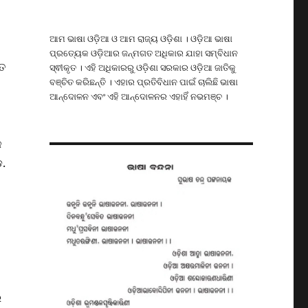
ଆମ ଭାଷା ଓଡ଼ିଆ ଓ ଆମ ରାଜ୍ୟ ଓଡ଼ିଶା । ଓଡ଼ିଆ ଭାଷା
ପ୍ରତ୍ୟେକ ଓଡ଼ିଆର ଜନ୍ମଗତ ଅଧିକାର ଯାହା ସମ୍ବିଧାନ
ମତ
ସ୍ଵୀକୃତ । ଏହି ଅଧିକାରରୁ ଓଡ଼ିଶା ସରକାର ଓଡ଼ିଆ ଜାତିକୁ
ବଞ୍ଚିତ କରିଛନ୍ତି । ଏହାର ପ୍ରତିବିଧାନ ପାଇଁ ଚାଲିଛି ଭାଷା
ଆନ୍ଦୋଳନ ଏବଂ ଏହି ଆନ୍ଦୋଳନର ଏହାହିଁ ନଭମଞ୍ଚ ।
କ
ଡ.
ର