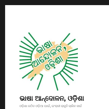
ଭାଷା ଆନ୍ଦୋଳନ, ଓଡ଼ିଶା
ଓଡ଼ିଶା ଗଠିତ ଓଡ଼ିଆ ପାଇଁ, ଇଂରାଜୀ ରାଜୁତି ଚାଲିବ ନାଇଁ