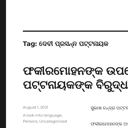
Tag:
ଦେବୀ ପ୍ରସନ୍ନ ପଟ୍ଟନାୟକ
ଫକୀରମୋହନଙ୍କ ଉପରେ 
ପଟ୍ଟନାୟକଙ୍କ ବିରୁଦ
Posted
August 1, 2021
ସୁଭାଷ ଚନ୍ଦ୍ର ପଟ୍
on
Categories
A look into language
,
Persons
,
Uncategorized
ଫକୀରମୋହନଙ୍କ ଅପ୍