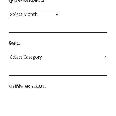
ପୁରାତନ ଉପସ୍ଥାପନା
ପୁରାତନ
ଉପସ୍ଥାପନା
ବିଭାଗ
ବିଭାଗ
ସାମାଜିକ ଗଣମାଧ୍ୟମ