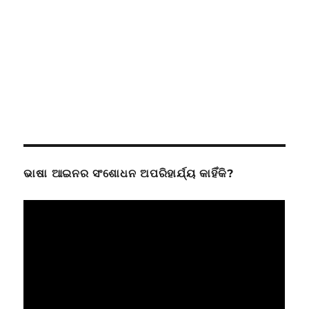
ଭାଷା ଆଇନର ସଂଶୋଧନ ଅପରିହାର୍ଯ୍ୟ କାହିଁକି?