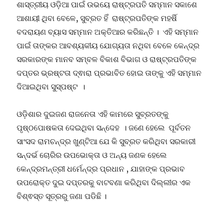
ଶାସ୍ତ୍ରୀୟ ଓଡ଼ିଆ ପାଇଁ ଉଭୟେ ରାଷ୍ଟ୍ରପତି ସମ୍ମାନ ସକାଶେ
ଆଶାୟୀ ଥିବା ବେଳେ, ସୁବ୍ରତ ହିଁ ରାଷ୍ଟ୍ରପତିଙ୍କ ମହର୍ଷି
ବଦରାୟଣ ବ୍ୟାସ ସମ୍ମାନ ଅକ୍ତିଆର କରିଛନ୍ତି । ଏହି ସମ୍ମାନ
ପାଇଁ ତାଙ୍କର ଆବଶ୍ୟକୀୟ ଯୋଗ୍ୟତା ନଥିବା ବେଳେ କେନ୍ଦ୍ର
ସରକାରଙ୍କ ମାନବ ସମ୍ବଳ ବିକାଶ ବିଭାଗ ଓ ରାଷ୍ଟ୍ରପତିଙ୍କ
ଦପ୍ତର ଭ୍ରଷ୍ଟତା ଦ୍ଵାରା ପ୍ରଭାବିତ ହୋଇ ତାଙ୍କୁ ଏହି ସମ୍ମାନ
ଦିଆଇଥିବା ସୁସ୍ପଷ୍ଟ ।
ଓଡ଼ିଶାର ଦୁଇଜଣ ରାଜନେତା ଏହି କାମରେ ସୁବ୍ରତଙ୍କୁ
ପୃଷ୍ଠପୋଷକତା ଦେଇଥିବା ସନ୍ଦେହ । ଜଣେ ହେଲେ ପୂର୍ବତନ
ସାଂସଦ ରାମଚନ୍ଦ୍ର ଖୁଣ୍ଟିଆ ଯେ କି ସୁବ୍ରତ କରିଥିବା ସରକାରୀ
ସନ୍ଦର୍ଭ ଚୋରିର ଉପଭୋକ୍ତା ଓ ଅନ୍ୟ ଜଣକ ହେଲେ
କେନ୍ଦ୍ରମନ୍ତ୍ରୀ ଧର୍ମେନ୍ଦ୍ର ପ୍ରଧାନ , ଯାହାଙ୍କ ପ୍ରଭାବ
ଉପରୋକ୍ତ ଦୁଇ ଦପ୍ତରକୁ ବାଟବଣା କରିଥିବା ଦିଲ୍ଲୀର ଏକ
ବିଶ୍ଵସ୍ତ ସୂତ୍ରରୁ ଜଣା ପଡିଛି ।