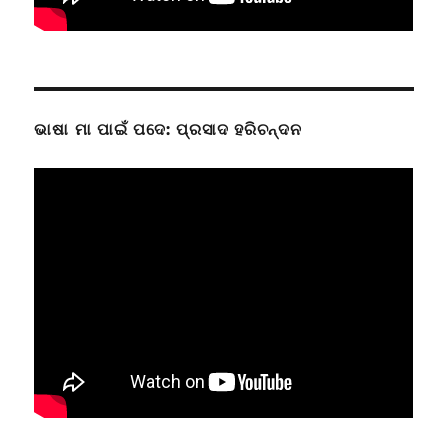
ଭାଷା ମା ପାଇଁ ପଦେ: ପ୍ରସାଦ ହରିଚନ୍ଦନ