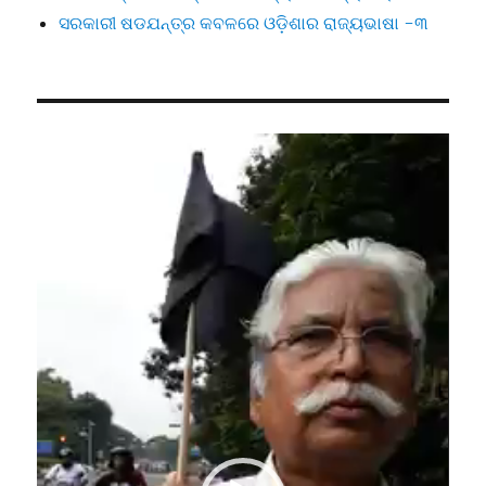
ସରକାରୀ ଷଡଯନ୍ତ୍ର କବଳରେ ଓଡ଼ିଶାର ରାଜ୍ୟଭାଷା -୩
Video
Player