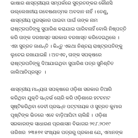
ଭାଷାର ଶାସ୍ତ୍ରୀୟତା ସମ୍ପର୍କରେ ସୁବ୍ରତଙ୍କର କୌଣସି
ଉଲ୍ଲେଖନୀୟ ଗବେଷଣାତ୍ମକ ଅବଦାନ ନାହିଁ । ତେଣୁ,
ଶାସ୍ତ୍ରୀୟ ପୁରସ୍କାର ପାଇବା ପାଇଁ ତାଙ୍କ ନାମ
ରାଷ୍ଟ୍ରପତିଙ୍କୁ ସୁପାରିଶ କରାଯାଇ ପାରିବନାହିଁ ବୋଲି ନିଷ୍ପତ୍ତି
କରି ତାଙ୍କ ଦରଖାସ୍ତ ସରକାର ବରଖାସ୍ତ କରିଦେଇଥିଲେ ।
ଏହା ସୁବ୍ରତ ଜାଣନ୍ତି । କିନ୍ତୁ ଏକଥା ନିଶ୍ଚୟ ରାଷ୍ଟ୍ରପତିଙ୍କୁ
ଲୁଚେଇ ରଖାଯାଇଛି । ଅତଏବ, ତାଙ୍କ ସପକ୍ଷରେ
ରାଷ୍ଟ୍ରପତିଙ୍କୁ ଦିଆଯାଇଥିବା ସୁପାରିଶ ପତ୍ର ସୁନିଶ୍ଚିତ
ଜାଲିଆତିପ୍ରସୂତ ।
ଶାସ୍ତ୍ରୀୟ ମାନ୍ୟତା ସପକ୍ଷରେ ଓଡ଼ିଶା ସରକାର ତିଆରି
କରିଥିବା ଯୁକ୍ତି ସନ୍ଦର୍ଭ ଚୋରି କରି ଓଡ଼ିଶାରେ ହଟଚମଟ
ସୃଷ୍ଟିକରିଥିବା ଦେବୀ ପ୍ରସନ୍ନ ପଟ୍ଟନାୟକ ଓ ସୁବ୍ରତ କୁମାର
ପୃଷ୍ଟିଙ୍କ ଭିତରେ ଏବେ ବାଡ଼ିଆପିଟା ଚାଲିଛି । ଓଡ଼ିଶା
ସରକାରଙ୍କ ସାଧାରଣ ପ୍ରଶାସନ ବିଭାଗର ୨୧.୮.୨୦୧୯
ତାରିଖର ୨୩୫୭୧ ସଂଖ୍ୟକ ପତ୍ରରୁ ପ୍ରକାଶ ଯେ, ଏମାନଙ୍କ