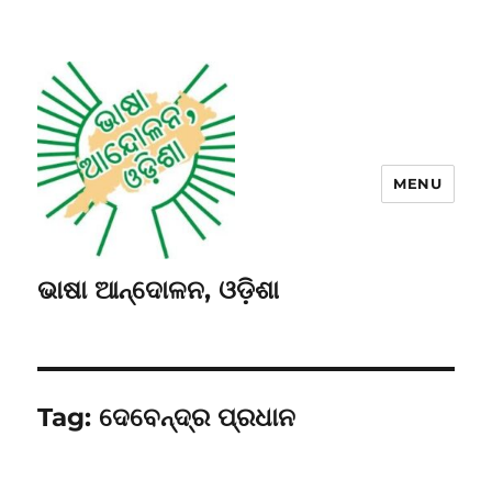
MENU
ଭାଷା ଆନ୍ଦୋଳନ, ଓଡ଼ିଶା
Tag:
ଦେବେନ୍ଦ୍ର ପ୍ରଧାନ