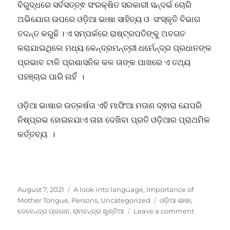
ବିରୁଦ୍ଧରେ ସର୍ବସତ୍ତ୍ଵ ସଂରକ୍ଷିତ ସରକାରୀ ସନ୍ଦର୍ଭ ଚୋରି
ଅଭିଯୋଗ ଉପରେ ଓଡ଼ିଆ ଭାଷା ସାହିତ୍ୟ ଓ ସଂସ୍କୃତି ବିଭାଗ
ତଦନ୍ତ କରୁଛି । ଏ ସମ୍ପର୍କରେ ରାଷ୍ଟ୍ରପତିଙ୍କୁ ଅବଗତ
କରାଯାଇଥିଲେ ମଧ୍ୟ କେନ୍ଦ୍ରମନ୍ତ୍ରୀ ଧର୍ମେନ୍ଦ୍ର ପ୍ରଧାନଙ୍କ
ପ୍ରଭାବ ଟାଳି ପ୍ରଶାସନିକ କଳ ତାଙ୍କ ପାଖରେ ଏ ତଥ୍ୟ
ପହଞ୍ଚାଇ ପାରି ନାହିଁ ।
ଓଡ଼ିଆ ଭାଷାର ଉତ୍କର୍ଷତା ଏହି ମାଫିଆ ମତାଣ ଦ୍ଵାରା ଯେପରି
ନିଷ୍ପ୍ରଭ ହୋଇନଯାଏ ତାହା ଦେଖିବା ପ୍ରତି ଓଡ଼ିଆର ପ୍ରାଥମିକ
କର୍ତ୍ତବ୍ୟ ।
Posted
Categories
August 7, 2021
A look into language
,
Importance of
on
Tags
Mother Tongue
,
Persons
,
Uncategorized
ଓଡ଼ିଆ ଭାଷା
,
on
ଦେବେନ୍ଦ୍ର ପ୍ରଧାନ
,
ରାମଚନ୍ଦ୍ର ଖୁଣ୍ଟିଆ
Leave a comment
ଭାଷା