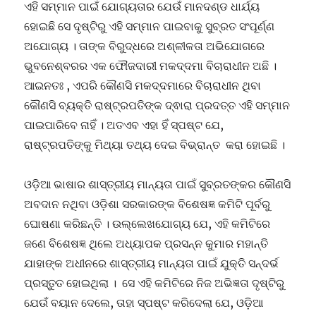
ଏହି ସମ୍ମାନ ପାଇଁ ଯୋଗ୍ୟତାର ଯେଉଁ ମାନଦଣ୍ଡ ଧାର୍ଯ୍ୟ
ହୋଇଛି ସେ ଦୃଷ୍ଟିରୁ ଏହି ସମ୍ମାନ ପାଇବାକୁ ସୁବ୍ରତ ସଂପୂର୍ଣ୍ଣ
ଅଯୋଗ୍ୟ । ତାଙ୍କ ବିରୁଦ୍ଧରେ ଅଶ୍ଳୀଳତା ଅଭିଯୋଗରେ
ଭୁବନେଶ୍ବରର ଏକ ଫୌଜଦାରୀ ମକଦ୍ଦମା ବିଚାରାଧୀନ ଅଛି ।
ଆଇନତଃ , ଏପରି କୌଣସି ମକଦ୍ଦମାରେ ବିଚାରାଧୀନ ଥିବା
କୌଣସି ବ୍ୟକ୍ତି ରାଷ୍ଟ୍ରପତିଙ୍କ ଦ୍ଵାରା ପ୍ରଦତ୍ତ ଏହି ସମ୍ମାନ
ପାଇପାରିବେ ନାହିଁ । ଅତଏବ ଏହା ହିଁ ସ୍ପଷ୍ଟ ଯେ,
ରାଷ୍ଟ୍ରପତିଙ୍କୁ ମିଥ୍ୟା ତଥ୍ୟ ଦେଇ ବିଭ୍ରାନ୍ତ କରା ହୋଇଛି ।
ଓଡ଼ିଆ ଭାଷାର ଶାସ୍ତ୍ରୀୟ ମାନ୍ୟତା ପାଇଁ ସୁବ୍ରତଙ୍କର କୌଣସି
ଅବଦାନ ନଥିବା ଓଡ଼ିଶା ସରକାରଙ୍କ ବିଶେଷଜ୍ଞ କମିଟି ପୂର୍ବରୁ
ଘୋଷଣା କରିଛନ୍ତି । ଉଲ୍ଲେଖଯୋଗ୍ୟ ଯେ, ଏହି କମିଟିରେ
ଜଣେ ବିଶେଷଜ୍ଞ ଥିଲେ ଅଧ୍ୟାପକ ପ୍ରସନ୍ନ କୁମାର ମହାନ୍ତି
ଯାହାଙ୍କ ଅଧୀନରେ ଶାସ୍ତ୍ରୀୟ ମାନ୍ୟତା ପାଇଁ ଯୁକ୍ତି ସନ୍ଦର୍ଭ
ପ୍ରସ୍ତୁତ ହୋଇଥିଲା । ସେ ଏହି କମିଟିରେ ନିଜ ଅଭିଜ୍ଞତା ଦୃଷ୍ଟିରୁ
ଯେଉଁ ବୟାନ ଦେଲେ, ତାହା ସ୍ପଷ୍ଟ କରିଦେଲା ଯେ, ଓଡ଼ିଆ