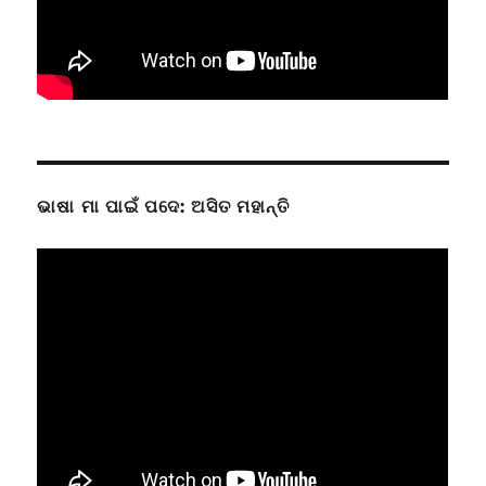
ଭାଷା ମା ପାଇଁ ପଦେ: ଅସିତ ମହାନ୍ତି