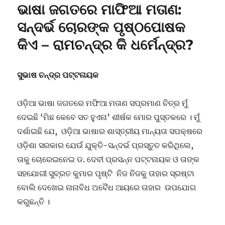
ଭାଷା ଜଗତରେ ମାଫିଆ ମତାଣ:
ସନ୍ଦର୍ଭ ଚୋରଙ୍କ ପୃଷ୍ଠପୋଷକ
କିଏ – ରାମଚନ୍ଦ୍ର କି ଧର୍ମେନ୍ଦ୍ର?
ସୁଭାଷ ଚନ୍ଦ୍ର ପଟ୍ଟନାୟକ
ଓଡ଼ିଆ ଭାଷା ଜଗତରେ ମଫିଆ ମତାଣ ସପ୍ରମାଣ ଚିତ୍ର ମୁଁ
ଦେଇଛି ‘ମିଛ କେବେ ସତ ହୁଏନା’ ଶୀର୍ଷକ ମୋର ପୁସ୍ତକରେ । ମୁଁ
ଦର୍ଶାଇଛି ଯେ, ଓଡ଼ିଆ ଭାଷାର ଶାସ୍ତ୍ରୀୟ ମାନ୍ୟତା ସପକ୍ଷରେ
ଓଡ଼ିଶା ସରକାର ଯେଉଁ ଯୁକ୍ତି-ସନ୍ଦର୍ଭ ପ୍ରସ୍ତୁତ କରିଥିଲେ,
ତାକୁ ଚୋରେଇନେଇ ଡ. ଦେବୀ ପ୍ରସନ୍ନ ପଟ୍ଟନାୟକ ଓ ତାଙ୍କ
ସହଯୋଗୀ ସୁବ୍ରତ କୁମାର ପୃଷ୍ଟି ନିଜ ନିଜକୁ ତାହାର ସ୍ରଷ୍ଟା
ବୋଲି ଦେଖେଇ ନାନାବିଧ ଅବୈଧ ଆୟରେ ତାହାର ଉପଯୋଗ
କରୁଛନ୍ତି ।