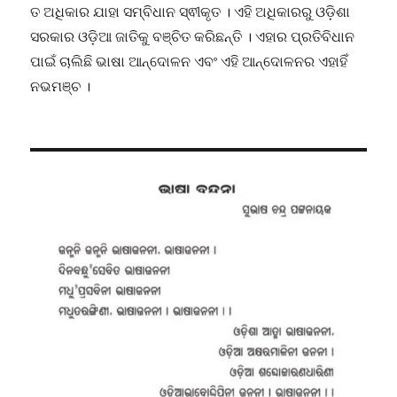
ତ ଅଧିକାର ଯାହା ସମ୍ବିଧାନ ସ୍ଵୀକୃତ । ଏହି ଅଧିକାରରୁ ଓଡ଼ିଶା
ସରକାର ଓଡ଼ିଆ ଜାତିକୁ ବଞ୍ଚିତ କରିଛନ୍ତି । ଏହାର ପ୍ରତିବିଧାନ
ପାଇଁ ଚାଲିଛି ଭାଷା ଆନ୍ଦୋଳନ ଏବଂ ଏହି ଆନ୍ଦୋଳନର ଏହାହିଁ
ନଭମଞ୍ଚ ।