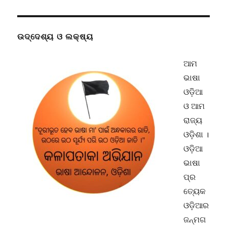
ଜଗତରେ
ମାଫିଆ
ମତାଣ:
ସନ୍ଦର୍ଭ
ଉଦ୍ଦେଶ୍ୟ ଓ ଲକ୍ଷ୍ୟ
ଚୋରଙ୍କ
ପୃଷ୍ଠପୋଷକ
ଆମ
କିଏ
ଭାଷା
–
ରାମଚନ୍ଦ୍ର
ଓଡ଼ିଆ
କି
ଓ ଆମ
ଧର୍ମେନ୍ଦ୍ର?
ରାଜ୍ୟ
ଓଡ଼ିଶା ।
ଓଡ଼ିଆ
ଭାଷା
ପ୍ର
ତ୍ୟେକ
ଓଡ଼ିଆର
ଜନ୍ମଗ