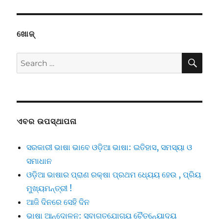
ଖୋଜ୍
SE
Search
for:
ଏବର ଉପସ୍ଥାପନା
ସରକାରୀ ଭାଷା ଭାବେ ଓଡ଼ିଆ ଭାଷା: ଇତିହାସ, ସମସ୍ୟା ଓ
ସମାଧାନ
ଓଡ଼ିଆ ଭାଷାର ପ୍ରାଣ ରକ୍ଷା ପ୍ରଥମ ଧ୍ୟେୟ ହେଉ , ପ୍ରିୟ
ମୁଖ୍ୟମନ୍ତ୍ରୀ !
ଆଜି ଦିନରେ ସେହି ଦିନ
ଭାଷା ଆନ୍ଦୋଳନ: ସ୍ବାଗତଯୋଗ୍ୟ ଚୈତନ୍ୟୋଦୟ