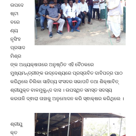
ଉପଦେ
ଷ୍ଟା
ବରେ
ଣ୍ୟ
ନୃସିଂହ
ପ୍ରସାଦ
ମିଶ୍ର
ଙ୍କ ଅଧ୍ୟକ୍ଷତାରେ ଅନୁଷ୍ଠିତ ଏହି ବୈଠକରେ
ମୁଖ୍ୟମନ୍ତ୍ରୀଙ୍କ ଉଦ୍ଦେଶ୍ୟରେ ପ୍ରସ୍ତାବିତ ଦାବିପତ୍ର ପାଠ
କରିଥିଲେ ଚିଲିକା ସାହିତ୍ୟ ସଂସଦର ସଭାପତି ତଥା ଶିକ୍ଷାବିତ୍
ଶ୍ରୀଯୁକ୍ତ ବାଳମୁକୁନ୍ଦ ଦାସ । ଉପସ୍ଥିତ ସମସ୍ତ ସଦସ୍ୟ
କରତାଳି ଦ୍ଵାରା ତାହାକୁ ଅନୁମୋଦନ କରି ସ୍ଵାକ୍ଷର କରିଥିଲେ ।
ଶ୍ରୀଯୁ
କ୍ତ