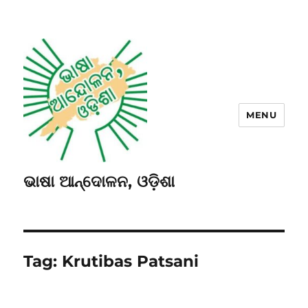
MENU
ଭାଷା ଆନ୍ଦୋଳନ, ଓଡ଼ିଶା
Tag:
Krutibas Patsani