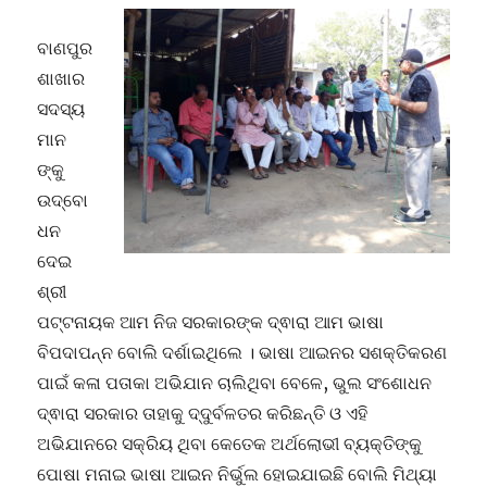
ବାଣପୁର
ଶାଖାର
ସଦସ୍ୟ
ମାନ
ଙ୍କୁ
ଉଦ୍ବୋ
ଧନ
ଦେଇ
ଶ୍ରୀ
ପଟ୍ଟନାୟକ ଆମ ନିଜ ସରକାରଙ୍କ ଦ୍ଵାରା ଆମ ଭାଷା
ବିପଦାପନ୍ନ ବୋଲି ଦର୍ଶାଇଥିଲେ । ଭାଷା ଆଇନର ସଶକ୍ତିକରଣ
ପାଇଁ କଳା ପତାକା ଅଭିଯାନ ଚାଲିଥିବା ବେଳେ, ଭୁଲ ସଂଶୋଧନ
ଦ୍ଵାରା ସରକାର ତାହାକୁ ଦ୍ଦୁର୍ବଳତର କରିଛନ୍ତି ଓ ଏହି
ଅଭିଯାନରେ ସକ୍ରିୟ ଥିବା କେତେକ ଅର୍ଥଲୋଭୀ ବ୍ୟକ୍ତିଙ୍କୁ
ପୋଷା ମନାଇ ଭାଷା ଆଇନ ନିର୍ଭୁଲ ହୋଇଯାଇଛି ବୋଲି ମିଥ୍ୟା