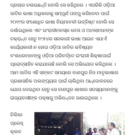
ପ୍ରଚାର ଚଳାଇଛନ୍ତି ବୋଲି ସେ କହିଥିଲେ । ଏପରିକି ଓଡ଼ିଆ
ଜାତିର ଭାଷା ଅଧିକାରକୁ ସମ୍ପୂର୍ଣ ପଙ୍ଗୁ କରିଦେବା ପାଇଁ
୨୦୧୯ର ସଂଶୋଧିତ ଭାଷା ନିୟମାବଳୀ ଉଦ୍ଦିଷ୍ଟ ବୋଲି ସେ
ଦର୍ଶାଇଥିଲେ ଏବଂ ଇଂରାଜୀମନସ୍କ ନେତା ଓ ଅମଲାମାନଙ୍କ
ଚକ୍ରାନ୍ତ ହେତୁ ୧୯୫୪ର ସରକାରୀ ଭାଷା ଆଇନ ଏଯାଏଁ
କାର୍ଯ୍ୟକାରୀ ନ ହୋଇ ଓଡ଼ିଆ ଜାତିର ଭବିଷ୍ୟତ
ବଂଶଧରମାନଙ୍କୁ ଓଡ଼ିଆ ପରିବର୍ତ୍ତେ ଇଂରାଜୀ ଶିକ୍ଷାପାଇଁ
ପ୍ରୋତ୍ସାହିତ କରାଯାଉଛି ବୋଲି ସେ ଅଭିଯୋଗ କରିଥିଲେ ।
ଆମ ଜାତିର ଏହି ସଙ୍କଟ ସମୟରେ ବାଣପୁର ନିଜ ମାତୃଭାଷାର
ପ୍ରଶାସନିକ ଅଲଙ୍ଘ୍ୟତା ପାଇଁ ଚାଲିଥିବା ଆନ୍ଦୋଳନରେ
ଯୋଗ ଦେଇଥିବା ହେତୁ ସେ ବାଣପୁର ଶାଖାର ସଦସ୍ୟମାନଙ୍କୁ
ରାଜ୍ୟବାସୀଙ୍କ ପକ୍ଷରୁ ଅଭିନନ୍ଦନ ଜଣାଇଥିଲେ ।
ଚିଲିକା
ପ୍ରେସ୍
କ୍ଲବ