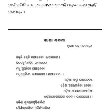
ପାଇଁ ଚାଲିଛି ଭାଷା ଆନ୍ଦୋଳନ ଏବଂ ଏହି ଆନ୍ଦୋଳନର ଏହାହିଁ
ନଭମଞ୍ଚ ।