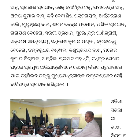
ସାହୁ, ପ୍ରକାଶ ପ୍ରଧାନ, ସେକ୍ ମୋହିନୁର ହକ୍, ରାମଚନ୍ଦ୍ର ସାହୁ,
ଅଜୟ କୁମାର ଦାସ, କବି ଦେବାଶିଷ ପଟ୍ଟନାୟକ, ଆର୍ତ୍ତତ୍ରାଣ
ଢାଲି, ମୃଯୁଞ୍ଜୟ ଦାଶ, ଶରତ ଚନ୍ଦ୍ର ପ୍ରଧାନ, ଅଖିଳ ପ୍ରଧାନ,
ନାରାୟଣ ବେହେରା, ସଉରୀ ପ୍ରଧାନ, ସୁରେନ୍ଦ୍ର ପାଣିଗ୍ରାହୀ,
ସନ୍ତୋଷ ସମନ୍ତରାୟ, ସନ୍ତୋଷ କୁମାର ପଣ୍ଡା, ବ୍ରଜବନ୍ଧୁ
ବେହେରା, ଡମ୍ବରୁଧର ବିଶ୍ଵାଳ, କିଣୁପ୍ରସାଦ ଦାଶ, ମନୋଜ
କୁମାର ବିଶ୍ଵାଳ, ଅମ୍ବିକା ପ୍ରସାଦ ମହାନ୍ତି, ଚନ୍ଦ୍ର ଶେଖର
ଘଡ଼ାଇ ପ୍ରମୁଖ ଅଭିଯାତ୍ରୀମାନେ ସେଠାରୁ ନୀରବ ପଟୁଆରରେ
ଯାଇ ତହସିଲଦାରଙ୍କୁ ମୁଖ୍ୟମନ୍ତ୍ରୀଙ୍କ ଉଦ୍ଦେଶ୍ୟରେ ସେହି
ଦାବିପତ୍ର ପ୍ରଦାନ କରିଥିଲେ ।
ଓଡ଼ିଶା
ସରକା
ରୀ
ଭାଷା
ନିୟମାବ