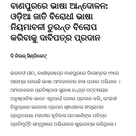
ବାଣପୁରରେ ଭାଷା ଆନ୍ଦୋଳନ:
ଓଡ଼ିଆ ଜାତି ବିରୋଧୀ ଭାଷା
ନିୟମାବଳୀ ତୁରନ୍ତ ବିଲୋପ
କରିବାକୁ ଦାବିପତ୍ର ପ୍ରଦାନ
ଦି ନିଉଜ୍ ସିଣ୍ଡିକେଟ୍
ଭଗବତୀ ପୀଠ, ବାଣୀକ୍ଷେତ୍ର ବାଣପୁରରେ ଡିସେମ୍ବର ୧୨ରେ
ଆରମ୍ଭ ହୋଇଛି ଭାଷା ଆଂଦୋଳନର କଳା ପତାକା ଅଭିଯାନ ।
ଆଂଦୋଳନର ପ୍ରତିଷ୍ଠାତା ସୁଭାଷ ଚନ୍ଦ୍ର ପଟ୍ଟନାୟକ
ଅନୁଷ୍ଠାନିକ ଭାବେ ଏଥିପାଇଁ ପତାକା ପ୍ରଦାନ କରି, ଇଂରାଜୀ
ବିରୁଦ୍ଧରେ ଭାରତର ପ୍ରଥମ ସ୍ଵାଧୀନତା ସଂଗ୍ରାମର
ପ୍ରଥିତଯଶା ମହାବୀର କୃତିବାସ ପାଟଶାଣିଙ୍କ ପବିତ୍ର
ପ୍ରତିମୂର୍ତ୍ତି ସମ୍ମୁଖରେ ଅଭିଯାନର ଶୁଭାରମ୍ଭ କରିଥିଲେ।