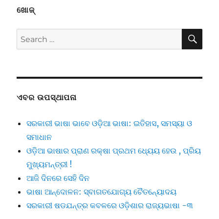
ଖୋଜ୍
SE
Search
for:
ଏବର ଉପସ୍ଥାପନା
ସରକାରୀ ଭାଷା ଭାବେ ଓଡ଼ିଆ ଭାଷା: ଇତିହାସ, ସମସ୍ୟା ଓ
ସମାଧାନ
ଓଡ଼ିଆ ଭାଷାର ପ୍ରାଣ ରକ୍ଷା ପ୍ରଥମ ଧ୍ୟେୟ ହେଉ , ପ୍ରିୟ
ମୁଖ୍ୟମନ୍ତ୍ରୀ !
ଆଜି ଦିନରେ ସେହି ଦିନ
ଭାଷା ଆନ୍ଦୋଳନ: ସ୍ବାଗତଯୋଗ୍ୟ ଚୈତନ୍ୟୋଦୟ
ସରକାରୀ ଷଡଯନ୍ତ୍ର କବଳରେ ଓଡ଼ିଶାର ରାଜ୍ୟଭାଷା -୩