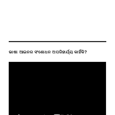
ଭାଷା ଆଇନର ସଂଶୋଧନ ଅପରିହାର୍ଯ୍ୟ କାହିଁକି?