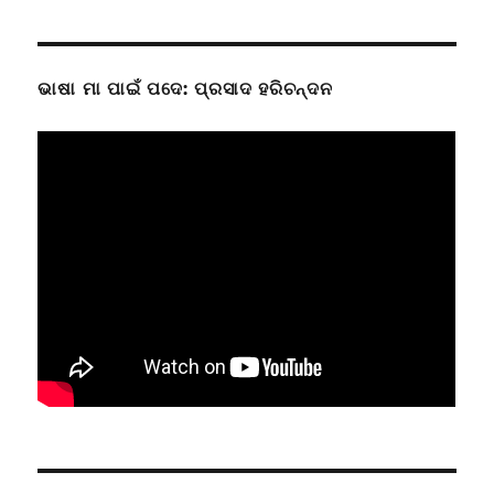
ଭାଷା ମା ପାଇଁ ପଦେ: ପ୍ରସାଦ ହରିଚନ୍ଦନ