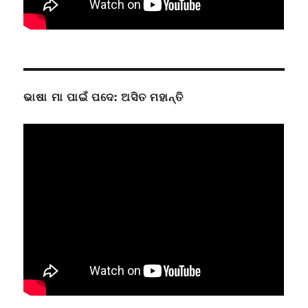
ଭାଷା ମା ପାଇଁ ପଦେ: ଅସିତ ମହାନ୍ତି