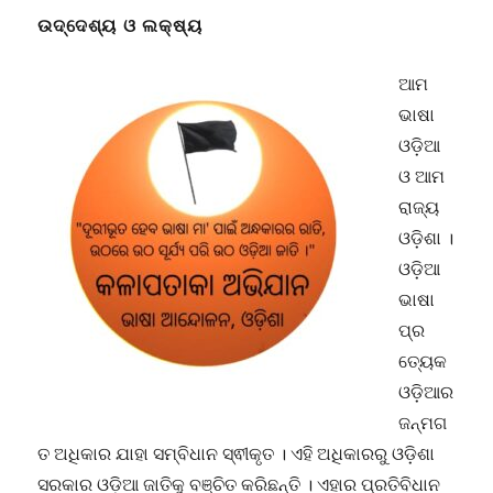
ଜାତି
ଉଦ୍ଦେଶ୍ୟ ଓ ଲକ୍ଷ୍ୟ
ବିରୋଧୀ
ଭାଷା
ଆମ
ନିୟମାବଳୀ
ତୁରନ୍ତ
ଭାଷା
ବିଲୋପ
ଓଡ଼ିଆ
କରିବାକୁ
ଓ ଆମ
ଦାବିପତ୍ର
ପ୍ରଦାନ
ରାଜ୍ୟ
ଓଡ଼ିଶା ।
ଓଡ଼ିଆ
ଭାଷା
ପ୍ର
ତ୍ୟେକ
ଓଡ଼ିଆର
ଜନ୍ମଗ
ତ ଅଧିକାର ଯାହା ସମ୍ବିଧାନ ସ୍ଵୀକୃତ । ଏହି ଅଧିକାରରୁ ଓଡ଼ିଶା
ସରକାର ଓଡ଼ିଆ ଜାତିକୁ ବଞ୍ଚିତ କରିଛନ୍ତି । ଏହାର ପ୍ରତିବିଧାନ