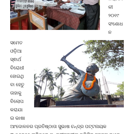
ଳୀ
୨୦୧୯
ସଂଶୋଧ
ନ
ସମେତ
ଓଡ଼ିଆ
ସ୍ଵାର୍ଥ
ବିରୋଧୀ
ହୋଇଥି
ବା ହେତୁ
ତାହାକୁ
ବିଲୋପ
କରାଯା
ଇ ଭାଷା
ଆଂଦୋଳନର ପ୍ରତିଷ୍ଠାତା ସୁଭାଷ ଚନ୍ଦ୍ର ପଟ୍ଟନାୟକ