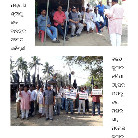
ମିଶ୍ର ଓ
ଶ୍ରୀଯୁ
କ୍ତ
ଦାସଙ୍କ
ସମେତ
ସର୍ବଶ୍ରୀ
ବିଜୟ
କୁମାର
ତ୍ରିପା
ଠୀ,ପ୍ର
ତାପରୁ
ଦ୍ର
ମହାର
ଣା,
ମନୋଜ
କୁମାର