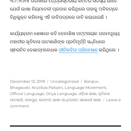
୩.୯.୨୦୧୫ ତାରିଖରେ ମନ୍ତ୍ରୀସ୍ତରୀୟ କମିଟିର ସଦସ୍ୟ ଭାବେ
ଯେଉଁ ଭାଷା ନିୟମାବଳୀ ପ୍ରଦାନ କରିଥିଲେ ତାହାକୁ ଅବିଳମ୍ବେ
ବିଧିଭୁକ୍ତ କରିବାକୁ ଏହି ଦାବିପତ୍ରରେ ଦାବି କରାଯାଇଛି ।
କାର୍ଯ୍ୟକ୍ରମ ଶେଷରେ କବି ଦେବାଶିଷ ପଟ୍ଟନାୟକ ପରମପୂଜ୍ୟ
ମହାବୀର କୃତିବାସ ପାଟଶାଣିଙ୍କ ପ୍ରତିମୂର୍ତ୍ତି ସନ୍ନିଧରେ
ସ୍ଵରଚିତ ଦେଶାତ୍ମବୋଧକ
ଗୀତିକବିତା ପରିବେଷଣ
କରିଥିଲେ ।
Posted
Categories
Tags
December 13, 2019
Uncategorized
Banpur
,
on
Bhagavati
,
Krutibas Patsani
,
Language Movement
,
Official Language
,
Oriya Language
,
ଓଡ଼ିଆ ଭାଷା
,
କୃତିବାସ
ପାଟଶାଣି
,
ବାଣପୁର
,
ଭଗବତୀ
,
ଭାଷା ଆନ୍ଦୋଳନ
,
ସରକାରୀ ଭାଷା
Leave a
on
comment
ବାଣପୁରରେ
ଭାଷା
ଆନ୍ଦୋଳନ:
ଓଡ଼ିଆ