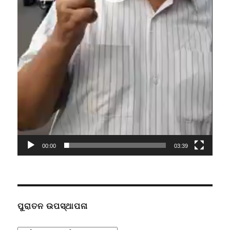
00:00
03:39
ପୁରାତନ ଉପସ୍ଥାପନା