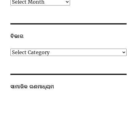
ପୁରାତନ
ଉପସ୍ଥାପନା
ବିଭାଗ
ବିଭାଗ
ସାମାଜିକ ଗଣମାଧ୍ୟମ