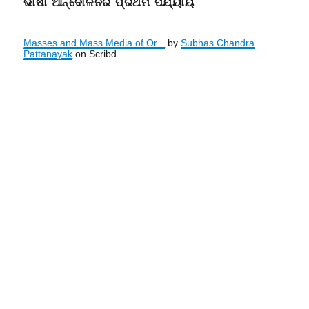
ଭାଷା ଆନ୍ଦୋଳନର ପ୍ରଥମ ପର୍ଯ୍ୟାୟ
Masses and Mass Media of Or...
by
Subhas Chandra
Pattanayak
on Scribd