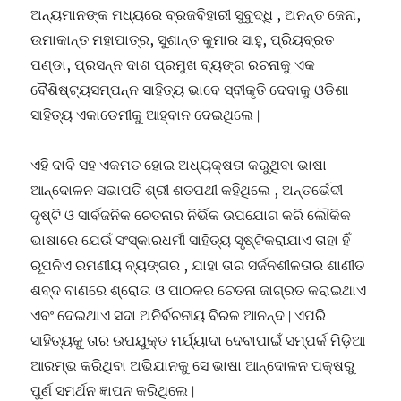
ଅନ୍ୟମାନଙ୍କ ମଧ୍ୟରେ ବ୍ରଜବିହାରୀ ସୁବୁଦ୍ଧି , ଅନନ୍ତ ଜେନା,
ଉମାକାନ୍ତ ମହାପାତ୍ର, ସୁଶାନ୍ତ କୁମାର ସାହୁ, ପ୍ରିୟବ୍ରତ
ପଣ୍ଡା, ପ୍ରସନ୍ନ ଦାଶ ପ୍ରମୁଖ ବ୍ୟଙ୍ଗ ରଚନାକୁ ଏକ
ବୈଶିଷ୍ଟ୍ୟସମ୍ପନ୍ନ ସାହିତ୍ୟ ଭାବେ ସ୍ବୀକୃତି ଦେବାକୁ ଓଡିଶା
ସାହିତ୍ୟ ଏକାଡେମୀକୁ ଆହ୍ବାନ ଦେଇଥିଲେ ∣
ଏହି ଦାବି ସହ ଏକମତ ହୋଇ ଅଧ୍ୟକ୍ଷତା କରୁଥିବା ଭାଷା
ଆନ୍ଦୋଳନ ସଭାପତି ଶ୍ରୀ ଶତପଥୀ କହିଥିଲେ , ଅନ୍ତର୍ଭେଦୀ
ଦୃଷ୍ଟି ଓ ସାର୍ବଜନିକ ଚେତନାର ନିର୍ଭିକ ଉପଯୋଗ କରି ଲୌକିକ
ଭାଷାରେ ଯେଉଁ ସଂସ୍କାରଧର୍ମୀ ସାହିତ୍ୟ ସୃଷ୍ଟିକରାଯାଏ ତାହା ହିଁ
ରୂପନିଏ ରମଣୀୟ ବ୍ୟଙ୍ଗର , ଯାହା ତାର ସର୍ଜନଶୀଳତାର ଶାଣୀତ
ଶବ୍ଦ ବାଣରେ ଶ୍ରୋତା ଓ ପାଠକର ଚେତନା ଜାଗ୍ରତ କରାଇଥାଏ
ଏବଂ ଦେଇଥାଏ ସଦା ଅନିର୍ବଚନୀୟ ବିରଳ ଆନନ୍ଦ ∣ ଏପରି
ସାହିତ୍ୟକୁ ତାର ଉପଯୁକ୍ତ ମର୍ଯ୍ୟାଦା ଦେବାପାଇଁ ସମ୍ପର୍କ ମିଡ଼ିଆ
ଆରମ୍ଭ କରିଥିବା ଅଭିଯାନକୁ ସେ ଭାଷା ଆନ୍ଦୋଳନ ପକ୍ଷରୁ
ପୁର୍ଣ ସମର୍ଥନ ଜ୍ଞାପନ କରିଥିଲେ ∣