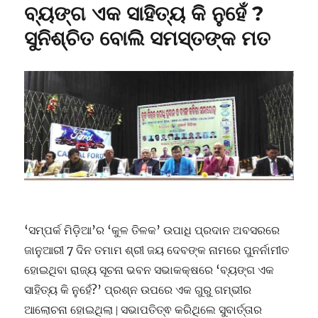
ବ୍ୟଙ୍ଗ ଏକ ସାହିତ୍ୟ କି ନୁହେଁ ?
ସୁନିଶ୍ଚିତ ବୋଲି ସମସ୍ତଙ୍କ ମତ
‘ସମ୍ପର୍କ ମିଡ଼ିଆ’ର ‘କୁଳ ତିଳକ’ ଉପାଧି ପ୍ରଦାନ ଅବସରରେ
ଜାନୁଆରୀ 7 ଦିନ ତମାମ ଶ୍ରୀ ଜୟ ଦେବଙ୍କ ନାମରେ ପୁନର୍ନାମୀତ
ହୋଇଥିବା ରାଜ୍ୟ ସୂଚନା ଭବନ ସଭାକକ୍ଷରେ ‘ବ୍ୟଙ୍ଗ ଏକ
ସାହିତ୍ୟ କି ନୁହେଁ?’ ପ୍ରଶ୍ନ ଉପରେ ଏକ ଗୁରୁ ଗମ୍ଭୀର
ଆଲୋଚନା ହୋଇଥିଲା ∣ ସଭାପତିତ୍ଵ କରିଥିଲେ ସୁବାର୍ତ୍ତାର