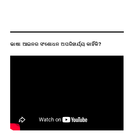
ଭାଷା ଆଇନର ସଂଶୋଧନ ଅପରିହାର୍ଯ୍ୟ କାହିଁକି?