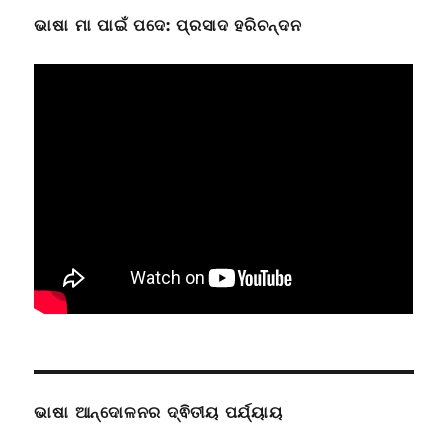
ଭାଷା ମା ପାଇଁ ପଦେ: ପ୍ରସାଦ ହରିଚନ୍ଦନ
ଭାଷା ଆନ୍ଦୋଳନର ଦ୍ଵିତୀୟ ପର୍ଯ୍ୟାୟ