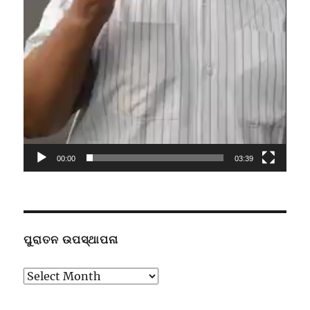
00:00
03:39
ପୁରାତନ ଉପସ୍ଥାପନା
ପୁରାତନ
ଉପସ୍ଥାପନା