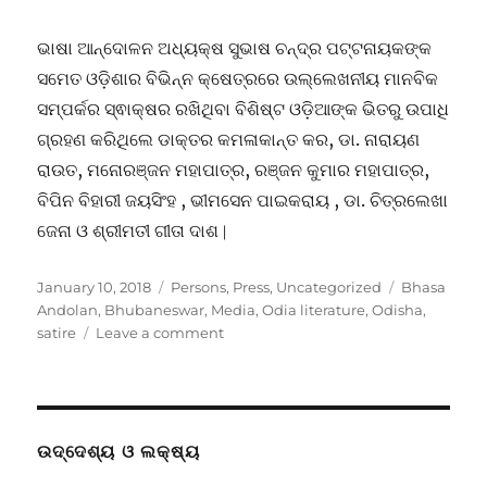
ଭାଷା ଆନ୍ଦୋଳନ ଅଧ୍ୟକ୍ଷ ସୁଭାଷ ଚନ୍ଦ୍ର ପଟ୍ଟନାୟକଙ୍କ
ସମେତ ଓଡ଼ିଶାର ବିଭିନ୍ନ କ୍ଷେତ୍ରରେ ଉଲ୍ଲେଖନୀୟ ମାନବିକ
ସମ୍ପର୍କର ସ୍ଵାକ୍ଷର ରଖିଥିବା ବିଶିଷ୍ଟ ଓଡ଼ିଆଙ୍କ ଭିତରୁ ଉପାଧି
ଗ୍ରହଣ କରିଥିଲେ ଡାକ୍ତର କମଳାକାନ୍ତ କର, ଡା. ନାରାୟଣ
ରାଉତ, ମନୋରଞ୍ଜନ ମହାପାତ୍ର, ରଞ୍ଜନ କୁମାର ମହାପାତ୍ର,
ବିପିନ ବିହାରୀ ଜୟସିଂହ , ଭୀମସେନ ପାଇକରାୟ , ଡା. ଚିତ୍ରଲେଖା
ଜେନା ଓ ଶ୍ରୀମତୀ ଗୀତା ଦାଶ ∣
Posted
Categories
Tags
January 10, 2018
Persons
,
Press
,
Uncategorized
Bhasa
on
Andolan
,
Bhubaneswar
,
Media
,
Odia literature
,
Odisha
,
on
satire
Leave a comment
ବ୍ୟଙ୍ଗ
ଏକ
ସାହିତ୍ୟ
କି
ନୁହେଁ
ଉଦ୍ଦେଶ୍ୟ ଓ ଲକ୍ଷ୍ୟ
?