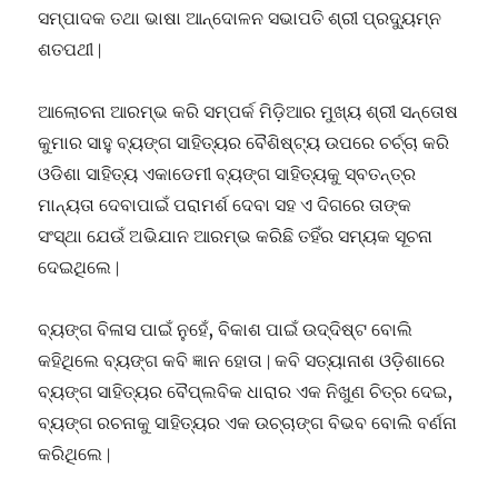
ସମ୍ପାଦକ ତଥା ଭାଷା ଆନ୍ଦୋଳନ ସଭାପତି ଶ୍ରୀ ପ୍ରଦ୍ୟୁମ୍ନ
ଶତପଥୀ ∣
ଆଲୋଚନା ଆରମ୍ଭ କରି ସମ୍ପର୍କ ମିଡ଼ିଆର ମୁଖ୍ୟ ଶ୍ରୀ ସନ୍ତୋଷ
କୁମାର ସାହୁ ବ୍ୟଙ୍ଗ ସାହିତ୍ୟର ବୈଶିଷ୍ଟ୍ୟ ଉପରେ ଚର୍ଚ୍ଚା କରି
ଓଡିଶା ସାହିତ୍ୟ ଏକାଡେମୀ ବ୍ୟଙ୍ଗ ସାହିତ୍ୟକୁ ସ୍ବତନ୍ତ୍ର
ମାନ୍ୟତା ଦେବାପାଇଁ ପରାମର୍ଶ ଦେବା ସହ ଏ ଦିଗରେ ତାଙ୍କ
ସଂସ୍ଥା ଯେଉଁ ଅଭିଯାନ ଆରମ୍ଭ କରିଛି ତହିଁର ସମ୍ୟକ ସୂଚନା
ଦେଇଥିଲେ ∣
ବ୍ୟଙ୍ଗ ବିଳାସ ପାଇଁ ନୁହେଁ, ବିକାଶ ପାଇଁ ଉଦ୍ଦିଷ୍ଟ ବୋଲି
କହିଥିଲେ ବ୍ୟଙ୍ଗ କବି ଜ୍ଞାନ ହୋତା ∣ କବି ସତ୍ୟାନାଶ ଓଡ଼ିଶାରେ
ବ୍ୟଙ୍ଗ ସାହିତ୍ୟର ବୈପ୍ଲବିକ ଧାରାର ଏକ ନିଖୁଣ ଚିତ୍ର ଦେଇ,
ବ୍ୟଙ୍ଗ ରଚନାକୁ ସାହିତ୍ୟର ଏକ ଉଚ୍ଚାଙ୍ଗ ବିଭବ ବୋଲି ବର୍ଣନା
କରିଥିଲେ ∣