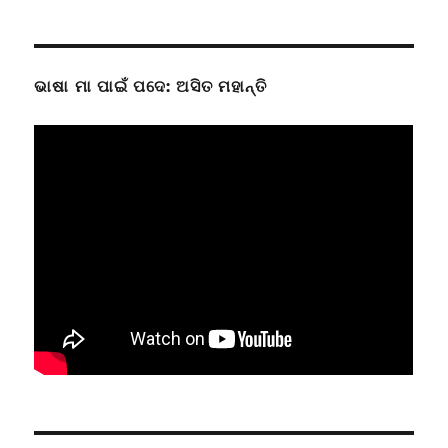
ଭାଷା ମା ପାଇଁ ପଦେ: ଅସିତ ମହାନ୍ତି