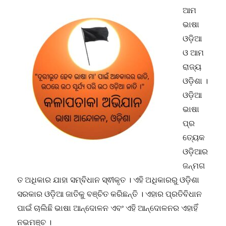
ସୁନିଶ୍ଚିତ
ଆମ
ବୋଲି
ସମସ୍ତଙ୍କ
ଭାଷା
ମତ
ଓଡ଼ିଆ
ଓ ଆମ
ରାଜ୍ୟ
ଓଡ଼ିଶା ।
ଓଡ଼ିଆ
ଭାଷା
ପ୍ର
ତ୍ୟେକ
ଓଡ଼ିଆର
ଜନ୍ମଗ
ତ ଅଧିକାର ଯାହା ସମ୍ବିଧାନ ସ୍ଵୀକୃତ । ଏହି ଅଧିକାରରୁ ଓଡ଼ିଶା
ସରକାର ଓଡ଼ିଆ ଜାତିକୁ ବଞ୍ଚିତ କରିଛନ୍ତି । ଏହାର ପ୍ରତିବିଧାନ
ପାଇଁ ଚାଲିଛି ଭାଷା ଆନ୍ଦୋଳନ ଏବଂ ଏହି ଆନ୍ଦୋଳନର ଏହାହିଁ
ନଭମଞ୍ଚ ।