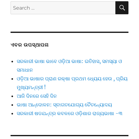
SE
Search
for:
ଏବର ଉପସ୍ଥାପନା
ସରକାରୀ ଭାଷା ଭାବେ ଓଡ଼ିଆ ଭାଷା: ଇତିହାସ, ସମସ୍ୟା ଓ
ସମାଧାନ
ଓଡ଼ିଆ ଭାଷାର ପ୍ରାଣ ରକ୍ଷା ପ୍ରଥମ ଧ୍ୟେୟ ହେଉ , ପ୍ରିୟ
ମୁଖ୍ୟମନ୍ତ୍ରୀ !
ଆଜି ଦିନରେ ସେହି ଦିନ
ଭାଷା ଆନ୍ଦୋଳନ: ସ୍ବାଗତଯୋଗ୍ୟ ଚୈତନ୍ୟୋଦୟ
ସରକାରୀ ଷଡଯନ୍ତ୍ର କବଳରେ ଓଡ଼ିଶାର ରାଜ୍ୟଭାଷା -୩