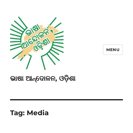
MENU
ଭାଷା ଆନ୍ଦୋଳନ, ଓଡ଼ିଶା
Tag:
Media