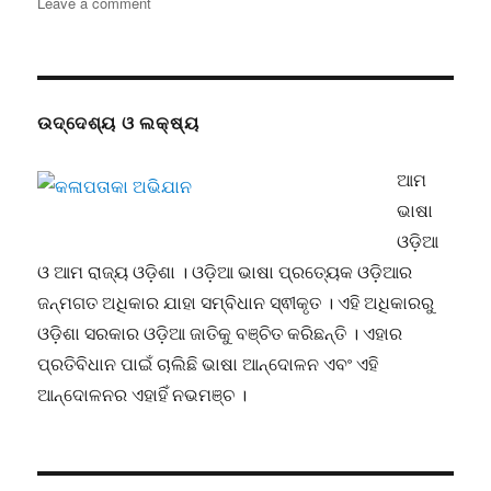
on
Leave a comment
ବ୍ୟଙ୍ଗ
ଏକ
ସାହିତ୍ୟ
କି
ନୁହେଁ
ଉଦ୍ଦେଶ୍ୟ ଓ ଲକ୍ଷ୍ୟ
?
ସୁନିଶ୍ଚିତ
ଆମ
ବୋଲି
ସମସ୍ତଙ୍କ
ଭାଷା
ମତ
ଓଡ଼ିଆ
ଓ ଆମ ରାଜ୍ୟ ଓଡ଼ିଶା । ଓଡ଼ିଆ ଭାଷା ପ୍ରତ୍ୟେକ ଓଡ଼ିଆର
ଜନ୍ମଗତ ଅଧିକାର ଯାହା ସମ୍ବିଧାନ ସ୍ଵୀକୃତ । ଏହି ଅଧିକାରରୁ
ଓଡ଼ିଶା ସରକାର ଓଡ଼ିଆ ଜାତିକୁ ବଞ୍ଚିତ କରିଛନ୍ତି । ଏହାର
ପ୍ରତିବିଧାନ ପାଇଁ ଚାଲିଛି ଭାଷା ଆନ୍ଦୋଳନ ଏବଂ ଏହି
ଆନ୍ଦୋଳନର ଏହାହିଁ ନଭମଞ୍ଚ ।