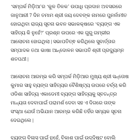
‘ସମ୍ପର୍କ ମିଡ଼ିଆ’ର ‘କୁଳ ତିଳକ’ ଉପାଧି ପ୍ରଦାନ ଅବସରରେ
ଜାନୁଆରୀ 7 ଦିନ ତମାମ ଶ୍ରୀ ଜୟ ଦେବଙ୍କ ନାମରେ ପୁନର୍ନାମୀତ
ହୋଇଥିବା ରାଜ୍ୟ ସୂଚନା ଭବନ ସଭାକକ୍ଷରେ ‘ବ୍ୟଙ୍ଗ ଏକ
ସାହିତ୍ୟ କି ନୁହେଁ?’ ପ୍ରଶ୍ନ ଉପରେ ଏକ ଗୁରୁ ଗମ୍ଭୀର
ଆଲୋଚନା ହୋଇଥିଲା ∣ ସଭାପତିତ୍ଵ କରିଥିଲେ ସୁବାର୍ତ୍ତାର
ସମ୍ପାଦକ ତଥା ଭାଷା ଆନ୍ଦୋଳନ ସଭାପତି ଶ୍ରୀ ପ୍ରଦ୍ୟୁମ୍ନ
ଶତପଥୀ ∣
ଆଲୋଚନା ଆରମ୍ଭ କରି ସମ୍ପର୍କ ମିଡ଼ିଆର ମୁଖ୍ୟ ଶ୍ରୀ ସନ୍ତୋଷ
କୁମାର ସାହୁ ବ୍ୟଙ୍ଗ ସାହିତ୍ୟର ବୈଶିଷ୍ଟ୍ୟ ଉପରେ ଚର୍ଚ୍ଚା କରି
ଓଡିଶା ସାହିତ୍ୟ ଏକାଡେମୀ ବ୍ୟଙ୍ଗ ସାହିତ୍ୟକୁ ସ୍ବତନ୍ତ୍ର
ମାନ୍ୟତା ଦେବାପାଇଁ ପରାମର୍ଶ ଦେବା ସହ ଏ ଦିଗରେ ତାଙ୍କ
ସଂସ୍ଥା ଯେଉଁ ଅଭିଯାନ ଆରମ୍ଭ କରିଛି ତହିଁର ସମ୍ୟକ ସୂଚନା
ଦେଇଥିଲେ ∣
ବ୍ୟଙ୍ଗ ବିଳାସ ପାଇଁ ନୁହେଁ, ବିକାଶ ପାଇଁ ଉଦ୍ଦିଷ୍ଟ ବୋଲି