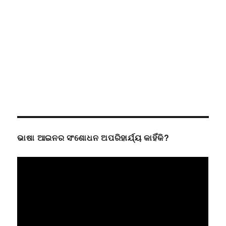
ଭାଷା ଆଇନର ସଂଶୋଧନ ଅପରିହାର୍ଯ୍ୟ କାହିଁକି?