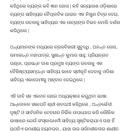
କହିଥିଲେ ବ୍ୟଙ୍ଗ କବି ଜ୍ଞାନ ହୋତା ∣ କବି ସତ୍ୟାନାଶ ଓଡ଼ିଶାରେ
ବ୍ୟଙ୍ଗ ସାହିତ୍ୟର ବୈପ୍ଲବିକ ଧାରାର ଏକ ନିଖୁଣ ଚିତ୍ର ଦେଇ,
ବ୍ୟଙ୍ଗ ରଚନାକୁ ସାହିତ୍ୟର ଏକ ଉଚ୍ଚାଙ୍ଗ ବିଭବ ବୋଲି ବର୍ଣନା
କରିଥିଲେ ∣
ଅନ୍ୟମାନଙ୍କ ମଧ୍ୟରେ ବ୍ରଜବିହାରୀ ସୁବୁଦ୍ଧି , ଅନନ୍ତ ଜେନା,
ଉମାକାନ୍ତ ମହାପାତ୍ର, ସୁଶାନ୍ତ କୁମାର ସାହୁ, ପ୍ରିୟବ୍ରତ
ପଣ୍ଡା, ପ୍ରସନ୍ନ ଦାଶ ପ୍ରମୁଖ ବ୍ୟଙ୍ଗ ରଚନାକୁ ଏକ
ବୈଶିଷ୍ଟ୍ୟସମ୍ପନ୍ନ ସାହିତ୍ୟ ଭାବେ ସ୍ବୀକୃତି ଦେବାକୁ ଓଡିଶା
ସାହିତ୍ୟ ଏକାଡେମୀକୁ ଆହ୍ବାନ ଦେଇଥିଲେ ∣
ଏହି ଦାବି ସହ ଏକମତ ହୋଇ ଅଧ୍ୟକ୍ଷତା କରୁଥିବା ଭାଷା
ଆନ୍ଦୋଳନ ସଭାପତି ଶ୍ରୀ ଶତପଥୀ କହିଥିଲେ , ଅନ୍ତର୍ଭେଦୀ
ଦୃଷ୍ଟି ଓ ସାର୍ବଜନିକ ଚେତନାର ନିର୍ଭିକ ଉପଯୋଗ କରି ଲୌକିକ
ଭାଷାରେ ଯେଉଁ ସଂସ୍କାରଧର୍ମୀ ସାହିତ୍ୟ ସୃଷ୍ଟିକରାଯାଏ ତାହା ହିଁ
ରୂପନିଏ ରମଣୀୟ ବ୍ୟଙ୍ଗର , ଯାହା ତାର ସର୍ଜନଶୀଳତାର ଶାଣୀତ