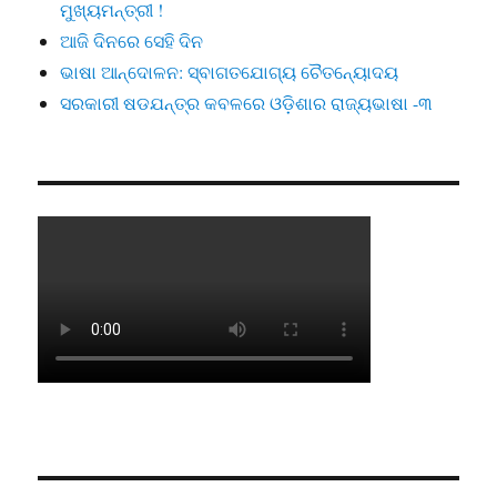
ମୁଖ୍ୟମନ୍ତ୍ରୀ !
ଆଜି ଦିନରେ ସେହି ଦିନ
ଭାଷା ଆନ୍ଦୋଳନ: ସ୍ବାଗତଯୋଗ୍ୟ ଚୈତନ୍ୟୋଦୟ
ସରକାରୀ ଷଡଯନ୍ତ୍ର କବଳରେ ଓଡ଼ିଶାର ରାଜ୍ୟଭାଷା -୩