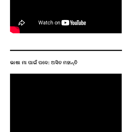
ଭାଷା ମା ପାଇଁ ପଦେ: ଅସିତ ମହାନ୍ତି