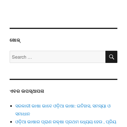
ଖୋଜ୍
SE
Search
for:
ଏବର ଉପସ୍ଥାପନା
ସରକାରୀ ଭାଷା ଭାବେ ଓଡ଼ିଆ ଭାଷା: ଇତିହାସ, ସମସ୍ୟା ଓ
ସମାଧାନ
ଓଡ଼ିଆ ଭାଷାର ପ୍ରାଣ ରକ୍ଷା ପ୍ରଥମ ଧ୍ୟେୟ ହେଉ , ପ୍ରିୟ