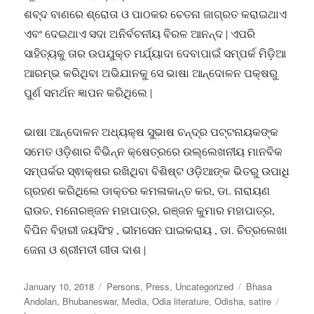
ଶବ୍ଦ ବାଣରେ ଶ୍ରୋତା ଓ ପାଠକର ଚେତନା ଜାଗ୍ରତ କରାଇଥାଏ
ଏବଂ ଦେଇଥାଏ ସଦା ଅନିର୍ବଚନୀୟ ବିରଳ ଆନନ୍ଦ ∣ ଏପରି
ସାହିତ୍ୟକୁ ତାର ଉପଯୁକ୍ତ ମର୍ଯ୍ୟାଦା ଦେବାପାଇଁ ସମ୍ପର୍କ ମିଡ଼ିଆ
ଆରମ୍ଭ କରିଥିବା ଅଭିଯାନକୁ ସେ ଭାଷା ଆନ୍ଦୋଳନ ପକ୍ଷରୁ
ପୁର୍ଣ ସମର୍ଥନ ଜ୍ଞାପନ କରିଥିଲେ ∣
ଭାଷା ଆନ୍ଦୋଳନ ଅଧ୍ୟକ୍ଷ ସୁଭାଷ ଚନ୍ଦ୍ର ପଟ୍ଟନାୟକଙ୍କ
ସମେତ ଓଡ଼ିଶାର ବିଭିନ୍ନ କ୍ଷେତ୍ରରେ ଉଲ୍ଲେଖନୀୟ ମାନବିକ
ସମ୍ପର୍କର ସ୍ଵାକ୍ଷର ରଖିଥିବା ବିଶିଷ୍ଟ ଓଡ଼ିଆଙ୍କ ଭିତରୁ ଉପାଧି
ଗ୍ରହଣ କରିଥିଲେ ଡାକ୍ତର କମଳାକାନ୍ତ କର, ଡା. ନାରାୟଣ
ରାଉତ, ମନୋରଞ୍ଜନ ମହାପାତ୍ର, ରଞ୍ଜନ କୁମାର ମହାପାତ୍ର,
ବିପିନ ବିହାରୀ ଜୟସିଂହ , ଭୀମସେନ ପାଇକରାୟ , ଡା. ଚିତ୍ରଲେଖା
ଜେନା ଓ ଶ୍ରୀମତୀ ଗୀତା ଦାଶ ∣
Posted
Categories
Tags
January 10, 2018
Persons
,
Press
,
Uncategorized
Bhasa
on
Andolan
,
Bhubaneswar
,
Media
,
Odia literature
,
Odisha
,
satire