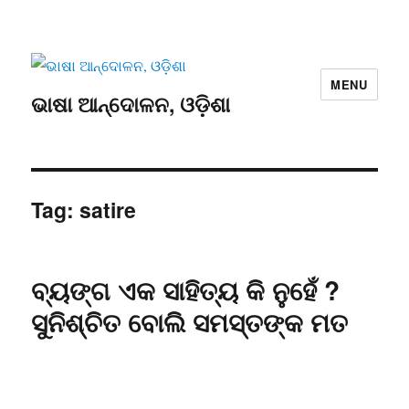
MENU
ଭାଷା ଆନ୍ଦୋଳନ, ଓଡ଼ିଶା
Tag:
satire
ବ୍ୟଙ୍ଗ ଏକ ସାହିତ୍ୟ କି ନୁହେଁ ?
ସୁନିଶ୍ଚିତ ବୋଲି ସମସ୍ତଙ୍କ ମତ