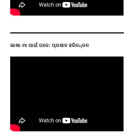
ଭାଷା ମା ପାଇଁ ପଦେ: ପ୍ରସାଦ ହରିଚନ୍ଦନ