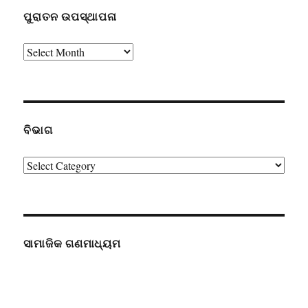
ପୁରାତନ ଉପସ୍ଥାପନା
ପୁରାତନ
ଉପସ୍ଥାପନା
ବିଭାଗ
ବିଭାଗ
ସାମାଜିକ ଗଣମାଧ୍ୟମ