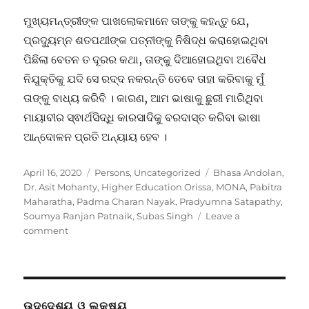
ମୁଖ୍ୟମନ୍ତ୍ରୀଙ୍କ ପାଖଲୋକମାନେ ତାଙ୍କୁ କହନ୍ତୁ ଯେ,
ପ୍ରଦ୍ୟୁମ୍ନ ଶତପଥୀଙ୍କ ପତ୍ନୀଙ୍କୁ ନିଷିଦ୍ଧ କରାହୋଇଥିବା
ପିଛିଲା ବେତନ ତ ଦୂରର କଥା, ତାଙ୍କୁ ଦିଆହୋଇଥିବା ଅବୈଧ
ନିଯୁକ୍ତିକୁ ଯଦି ସେ ରଦ୍ଦ ନକରନ୍ତି ତେବେ ତାହା କରିବାକୁ ମୁଁ
ତାଙ୍କୁ ବାଧ୍ୟ କରିବି । କାରଣ, ଆମ ଭାଷାକୁ ଛୁରୀ ମାରିଥିବା
ମାୟାବୀର ସ୍ଵାର୍ଥସିଦ୍ଧି କାରସାଦିକୁ ବରଦାସ୍ତ କରିବା ଭାଷା
ଆନ୍ଦୋଳନ ପ୍ରତି ଅନ୍ୟାୟ ହେବ ।
Posted
Categories
Tags
April 16, 2020
Persons
,
Uncategorized
Bhasa Andolan
,
on
Dr. Asit Mohanty
,
Higher Education Orissa
,
MONA
,
Pabitra
Maharatha
,
Padma Charan Nayak
,
Pradyumna Satapathy
,
Soumya Ranjan Patnaik
,
Subas Singh
Leave a
on
comment
ପ୍ରସଙ୍ଗ
:
ମଦମୁକ୍ତି,
ପତ୍ନୀ
ଓ
ଉଦ୍ଦେଶ୍ୟ ଓ ଲକ୍ଷ୍ୟ