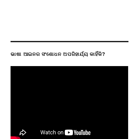
ଭାଷା ଆଇନର ସଂଶୋଧନ ଅପରିହାର୍ଯ୍ୟ କାହିଁକି?