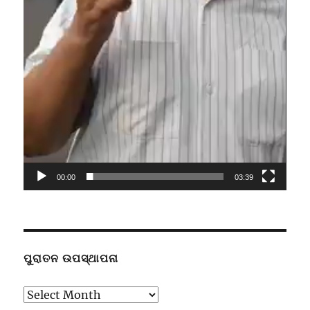
00:00
03:39
ପୁରାତନ ଉପସ୍ଥାପନା
ପୁରାତନ