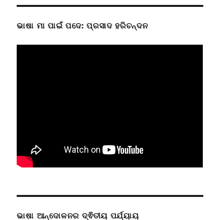
ଭାଷା ମା ପାଇଁ ପଦେ: ପ୍ରସାଦ ହରିଚନ୍ଦନ
ଭାଷା ଆନ୍ଦୋଳନର ଦ୍ଵିତୀୟ ପର୍ଯ୍ୟାୟ