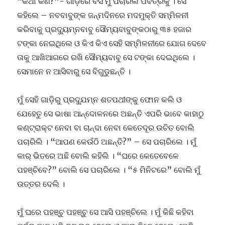
“କଥା କଣ?”- ଗାଡ଼ିରେ ବସି ମୁଁ ପଚାରିଲି ପବିତ୍ରକୁ । ସେ
କହିଲେ – ନବବାବୁଙ୍କ ଜନ୍ମଦିନରେ ମଦମୁକ୍ତି ସମ୍ମିଳନୀ
କରିବାକୁ ପ୍ରଦ୍ୟୁମ୍ନବାବୁ ସୌମ୍ୟବାବୁଙ୍କଠାରୁ ୩୫ ହଜାର
ଟଙ୍କା ନେଇଥିଲେ ଓ କିଏ କିଏ ସେହି ସମ୍ମିଳନୀରେ ଯୋଗ ଦେବେ
ତାକୁ ଆଖିଆଗରେ ରଖି ସୌମ୍ୟବାବୁ ସେ ଟଙ୍କା ଦେଇଥିଲେ ।
ସେମାନେ ନ ଆସିବାରୁ ସେ ବିଗୁଡୁଛନ୍ତି ।
ମୁଁ ସେହି ଗାଡ଼ିରୁ ପ୍ରଦ୍ଯୁମ୍ନ ଶତପଥୀଙ୍କୁ ଫୋନ କଲି ଓ
ଯେହେତୁ ସେ ଭାଷା ଆନ୍ଦୋଳନରେ ଅଛନ୍ତି ଏପରି ଭାବେ କାହାଠୁ
କଣ୍ଟ୍ରାକ୍ଟ ନେବା ବା ଚାନ୍ଦା ନେବା କେତେଦୂର ଉଚିତ ବୋଲି
ପଚାରିଲି । “ଆପଣ କେଉଁଠି ଅଛନ୍ତି?” – ସେ ପଚାରିଲେ । ମୁଁ
କାର୍ ଭିତରେ ଅଛି ବୋଲି କହିଲି । “ଘରେ କେତେବେଳେ
ପହଞ୍ଚିବେ?” ବୋଲି ସେ ପଚାରିଲେ । “୫ ମିନିଟରେ” ବୋଲି ମୁଁ
ଉତ୍ତର ଦେଲି ।
ମୁଁ ଘରେ ପହଞ୍ଚୁ ପହଞ୍ଚୁ ସେ ଆସି ପହଞ୍ଚିଲେ । ମୁଁ କିଛି କହିବା