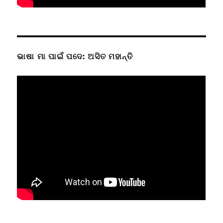
ଭାଷା ମା ପାଇଁ ପଦେ: ଅସିତ ମହାନ୍ତି