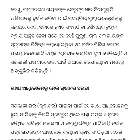
ତେଣୁ, ପଦ୍ମଚରଣ ନାୟକଙ୍କ ନେତୃତ୍ଵାଧୀନ ନିଶାମୁକ୍ତି
ଅଭିଯାନକୁ ଦୁର୍ବଳ କରିବା ପାଇଁ ମଦପ୍ରିୟ ମୁଖ୍ୟମନ୍ତ୍ରୀଙ୍କୁ
ସହାୟତା ଦେବା ସକାଶେ ହୁଏତ ସିଏମଓ ବା ସୌମ୍ୟବାବୁଙ୍କ
ଦ୍ଵାରା ଆହୁତ ହେବା ପରେ ସେ ସେହି ପୁରୁଣା ଚାଲ୍ ଚଳାଇ ତାଙ୍କ
ସ୍ତ୍ରୀଙ୍କ ନିଷିଦ୍ଧ କରାହୋଇଥିବା ୧୦ ବର୍ଷର ପିଛିଲା ବେତନ
ପ୍ରାୟ ଦେଢକୋଟି ଟଙ୍କା ପ୍ରଦାନ କରାଯିବା ଦୁହା ତୋଳିଛନ୍ତି ଓ
ସରକାରୀ ଘର ହାତେଇବା ପାଇଁ ଅଧାରେ ରହିଯାଇଥିବା ମିଶନକୁ
ଅଙ୍କୁରିତ କରିଛନ୍ତି ।
ଭାଷା ଆନ୍ଦୋଳନକୁ ନେଇ କ୍ଵାଟର ସଉଦା
ସରକାରୀ ଘର (କ୍ଵାଟର) ପାଇବା ପାଇଁ ସେ ଭାଷା ଆନ୍ଦୋଳନକୁ
ଛୁରୀ ମାରିବାକୁ କିପରି ପ୍ରସ୍ତୁତ ଥିଲେ ତାହା ତାଙ୍କ ଅନୁଗତ
ବନିଥିବା ପବିତ୍ର ମହାରଥା ଓ କମ୍ମ୍ୟୁନିଷ୍ଟ ପାର୍ଟି ଛାଡ଼ି ନବୀନ
ପଟ୍ଟନାୟକଙ୍କ ପାଖଲୋକ ବନିଥିବା ସୁବାସ ସିଂ ଓଡ଼ିଆ ଜାତିର