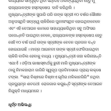
କାର୍ଯ୍ୟରେ ସମ୍ପୃକ୍ତ ଥିବା ସନ୍ଦେହ ଅଲଙ୍ଘ୍ୟଥିବା ହେତୁ ମୁଁ
ରାଜ୍ୟପାଳଙ୍କ ହସ୍ତକ୍ଷେପ ଦାବି କରିଥିଲି ।
ମୁଖ୍ୟମନ୍ତ୍ରୀଙ୍କ ସୁପାରି ପରି ତାଙ୍କ ସ୍ତ୍ରୀ ୧୦ ବର୍ଷର ସୌଖୀନ
ଅନୁପସ୍ଥିତି ସତ୍ତ୍ୱେ ଚାକିରିରେ ପୁନଃସଂସ୍ଥିତ ହୋଇଥିବାବେଳେ
ଏବଂ ଏହି ବେଆଇନ କାମରେ ସାହାଯ୍ୟକରିଥିବା ସବୁ ଅଫିସର
ପଦୋନ୍ନତି ପାଇଥିବା ବେଳେ, ରାଜ୍ୟପାଳଙ୍କ ହସ୍ତକ୍ଷେପ ହେତୁ
ସେହି ୧୦ ବର୍ଷ ପାଇଁ ତାଙ୍କ ସ୍ତ୍ରୀଙ୍କ ବେତନ ପ୍ରଦାନ ବନ୍ଦ
ହୋଇଯାଇଛି । ମାତ୍ର ଆଇନତଃ ତାଙ୍କ ସ୍ତ୍ରୀ ଫେରିପାଇଥିବା
ଚାକିରି ବାତିଲ ହେବାକୁ ବାଧ୍ୟ । ମୁଖ୍ୟମନ୍ତ୍ରୀ ତାହା କରିନାହାନ୍ତି
ଏଯାଏଁ । ଓଡ଼ିଆ ଭାଷାସ୍ଵାର୍ଥକୁ ଛୁରୀ ମାରି ମୁଖ୍ୟମନ୍ତ୍ରୀଙ୍କ
ଠାରୁ ନିମକହାରାମ ଜାଗିରି ସ୍ୱରୂପ ପ୍ରତିମାସରେ ପ୍ରାୟ ଲକ୍ଷେ
ଟଙ୍କା “ସାରା ବିଶ୍ଵରେ ବିଶ୍ଵାଏ ଭୂମିର ମଳିକାନଗିରି” ନଥିବା
ପ୍ରଦ୍ୟୁମ୍ନ ଶତପଥୀ ରୋଜଗାର କରୁଛନ୍ତି ସ୍ତ୍ରୀଙ୍କ ବେଆଇନ
ନିଯୁକ୍ତି ମାଧ୍ୟମରେ ।
ଧୂର୍ତ୍ତ ଅଭିସନ୍ଧି