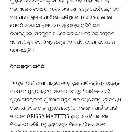
ମୁଖ୍ୟମନ୍ତ୍ରୀଙ୍କ ପକ୍ଷେ ଏହା ହୁଏତ ସହଜ ହୋଇଛି । ଏହି
ମଉକାରେ ଶତପଥି ଠିକ୍ ସେହି ଚାଲ୍ ଖେଳିଛନ୍ତି ଯେଉଁ ଚାଲ୍ ୨୦୧୮
ମଇ ମାସରୁ ଜୁଲାଇ ଯାଏଁ ସେ ଖେଳିଥିଲେ । ସେତେବେଳେ ସେ
ଯେପରି ସରକାରୀ କ୍ଵାଟର ଓ ସ୍ତ୍ରୀଙ୍କ ଚାକିରି କଥା
ଉଠାଇଥିଲେ, ମଦମୁକ୍ତି ଆନ୍ଦୋଳନ କଥା କହି ଠିକ୍ ସେହିପରି
ସରକାରୀ କ୍ଵାଟର ଓ ସ୍ତ୍ରୀଙ୍କ ୧୦ ବର୍ଷର ଦରମା ପ୍ରସଙ୍ଗ
ଉଠାଇଛନ୍ତି ।
ନିମକହାରାମ ଜାଗିରି
“ଟଙ୍କା ପାଇଁ ଭାଷା ଆନ୍ଦୋଳନକୁ ଛୁରୀ ମାରିଛନ୍ତି ପ୍ରଦ୍ୟୁମ୍ନ
ଶତପଥୀ: ମୁଖ୍ୟମନ୍ତ୍ରୀ ସଫେଇ ରଖନ୍ତୁ” ଶୀର୍ଷକରେ ଏହି
ପୃଷ୍ଠାମାନଙ୍କରେ ମୁଁ ୩୩ଟି ପ୍ରାମାଣିକ ତଥ୍ୟସମ୍ପନ୍ନ ନିବନ୍ଧ
ପ୍ରକାଶ କରିଛି ଯାହା ମୁଖ୍ୟମନ୍ତ୍ରୀଙ୍କ ଜାଣିବା ପାଇଁ ଇଂରାଜୀ
ଭାଷାରେ ORISSA MATTERS ପୃଷ୍ଠାରେ ବି କେତେକ
ନିବନ୍ଧରେ ରହିଛି । ମୁଖ୍ୟମନ୍ତ୍ରୀ ନିଜେ ସେହି ବେଆଇନ