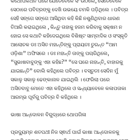
କଥୋପକଥନ ପରେ ଯେତେବେଳେ ସିଂ ଉଠିଲେ, ସେତେବେଳେ
ସେଠାରେ ପବିତ୍ରଙ୍କୁ ଦେଖି ଉଭୟେ ଚମକି ପଡ଼ିଥିଲେ । ପବିତ୍ର
ସେହି ସଙ୍ଗେ ସଙ୍ଗେ ଆସିଥିବା କହି କିଛି ନଶୁଣିଥିବାର ଧାରଣ
ତିଆରି କରାଇଥିଲେ , କିନ୍ତୁ ତାହାକୁ ହଜମ କରିବାକୁ ସକ୍ଷମ ନ
ହୋଇ ସେ କଥାଟି କହିଦେଇଥିଲେ ବିଶିଷ୍ଟ ସାମ୍ବାଦିକ ଓ ସଂସ୍କୃତି
ଆଲୋଚକ ଡଃ ଅସିତ ମହାନ୍ତିଙ୍କୁ ପ୍ରାୟତଃ ତୁରନ୍ତ “ଆମ
ଓଡ଼ିଶା” ଅଫିସରେ । ଡଃ ମହାନ୍ତି ତାଙ୍କୁ ପଚାରିଥିଲେ,
“ସୁଭାଷବାବୁଙ୍କୁ ଏହା କହିଛ?” “ସେ ଘରେ ନାହାନ୍ତି, ବାହାରକୁ
ଯାଇଛନ୍ତି” ବୋଲି କହିଥିଲେ ପବିତ୍ର । ବସ୍ତୁତଃ ସେଦିନ ମୁଁ
ସକାଳୁ ସକାଳୁ ଢେଙ୍କାନାଳ ଯାଇଥିଲି । ଫେରିଲା ପରେ
ଅସିତବାବୁ ମୋତେ ଏହା କହିଥିଲେ ଓ ସନ୍ଧ୍ୟାବେଳେ କଳାପତାକା
ଆରମ୍ଭ ପୂର୍ବରୁ ପବିତ୍ର ବି କହିଥିଲେ ।
ଭାଷା ଆନ୍ଦୋଳନ ବିରୁଦ୍ଧରେ ଥୋପଗିଳା
ପ୍ରଦ୍ୟୁମ୍ନ ଶତପଥୀ ନିଜ ସ୍ଵାର୍ଥ ପାଇଁ ଭାଷା ଆନ୍ଦୋଳନକୁ