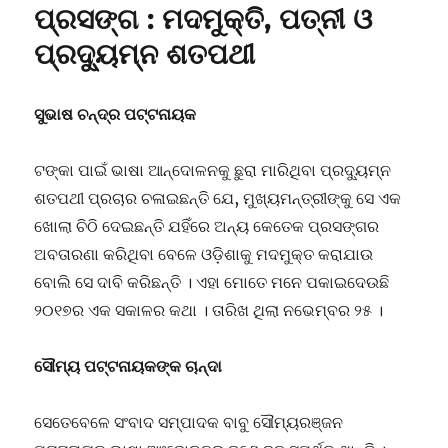
ପ୍ରସଙ୍ଗ : ମଦମୁକ୍ତି, ପତ୍ନୀ ଓ
ପ୍ରଦ୍ୟୁମ୍ନ ଶତପଥୀ
ସୁଭାଷ ଚନ୍ଦ୍ର ପଟ୍ଟନାୟକ
ଟଙ୍କା ପାଇଁ ଭାଷା ଆନ୍ଦୋଳନକୁ ଛୁରା ମାରିଥିବା ପ୍ରଦ୍ୟୁମ୍ନ
ଶତପଥୀ ପ୍ରଚାର ଚଳାଇଛନ୍ତି ଯେ, ମୁଖ୍ୟମନ୍ତ୍ରୀଙ୍କୁ ସେ ଏକ
ଖୋଲା ଚିଠି ଦେଇଛନ୍ତି ଯହିଁରେ ଅନ୍ୟ କେତେକ ପ୍ରସଙ୍ଗର
ଅବତାରଣା କରିଥିବା ବେଳେ ଓଡ଼ିଶାକୁ ମଦମୁକ୍ତ କରାଯାଉ
ବୋଲି ସେ ଦାବି କରିଛନ୍ତି । ଏହା ମୋତେ ମନେ ପକାଇଦେଉଛି
୨୦୧୭ର ଏକ ସକାଳର କଥା । ତାରିଖ ଥିଲା ନଭେମ୍ବର ୨୫ ।
ସୌମ୍ୟ ପଟ୍ଟନାୟକଙ୍କ ଚାନ୍ଦା
ସେତେବେଳେ ସଂବାଦ ସମ୍ପାଦକ ବାବୁ ସୌମ୍ୟରଞ୍ଜନ