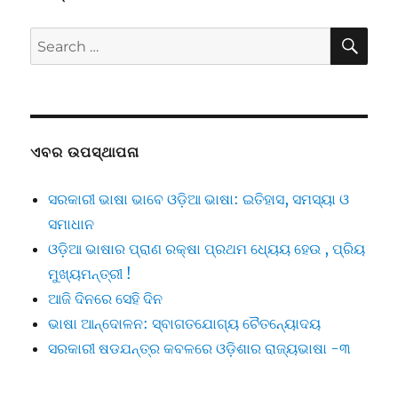
SE
Search
for:
ଏବର ଉପସ୍ଥାପନା
ସରକାରୀ ଭାଷା ଭାବେ ଓଡ଼ିଆ ଭାଷା: ଇତିହାସ, ସମସ୍ୟା ଓ
ସମାଧାନ
ଓଡ଼ିଆ ଭାଷାର ପ୍ରାଣ ରକ୍ଷା ପ୍ରଥମ ଧ୍ୟେୟ ହେଉ , ପ୍ରିୟ
ମୁଖ୍ୟମନ୍ତ୍ରୀ !
ଆଜି ଦିନରେ ସେହି ଦିନ
ଭାଷା ଆନ୍ଦୋଳନ: ସ୍ବାଗତଯୋଗ୍ୟ ଚୈତନ୍ୟୋଦୟ
ସରକାରୀ ଷଡଯନ୍ତ୍ର କବଳରେ ଓଡ଼ିଶାର ରାଜ୍ୟଭାଷା -୩