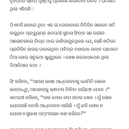
ବୃହତ୍ତର ସ୍ଵାର୍ଥ ଦୃଷ୍ଟିରୁ ପ୍ରକାଶ କରିଦେବା ଊଚିତ । ଘଟଣାଟି
ଥିଲା ଏହିପରି :
ପିଏମଜି ଛକରେ ଥିବା ଏକ ଚା ଦୋକାନରେ ନିତିଦିନ ସକାଳେ ଖଟି
କରୁଥିବା ପ୍ରଦ୍ୟୁମ୍ନ ଶତପଥୀ ସୁବାସ ସିଂଙ୍କ ସହ ଗଭୀର
ଆଲୋଚନାରେ ଲିପ୍ତ ଥାଇ ଜାଣିପାରୁନଥିଲେ ଯେ, ସେହି ଖଟିରେ
ପ୍ରତିଦିନ ହାଜରା ପକାଉଥିବା ପବିତ୍ର ମହାରଥା ତାଙ୍କ ପଛପଟେ
ଠିଆ ହୋଇ ସବୁକଥା ଶୁଣୁଥିଲେ । ଶେଷ କଥୋପକଥନ ଥିଲା
ଦିଆନିଆର କଥା ।
ସିଂ କହିଲେ, “ଆପଣ ଭାଷା ଆନ୍ଦୋଳନକୁ ଯେମିତି ହେଲେ
ଭାଙ୍ଗନ୍ତୁ, ଆପଣଙ୍କୁ କ୍ଵାଟର ମିଳିବା ଦାୟିତ୍ଵ ମୋର ।“
ଶତପଥୀ କହିଲେ, “ତାହା ମୋର ବାମ ହାତର ଖେଳ । ମୁଁ ଲୋକ
ଯୋଗଉଛି ବୋଲି ଆନ୍ଦୋଳନ ଚାଲିଛି । ମୁଁ ଯଦି ଲୋକ ନ
ଯୋଗାଏ ସୁଭାଷ ପଟ୍ଟନାୟକ କଣ କରିବେ?”