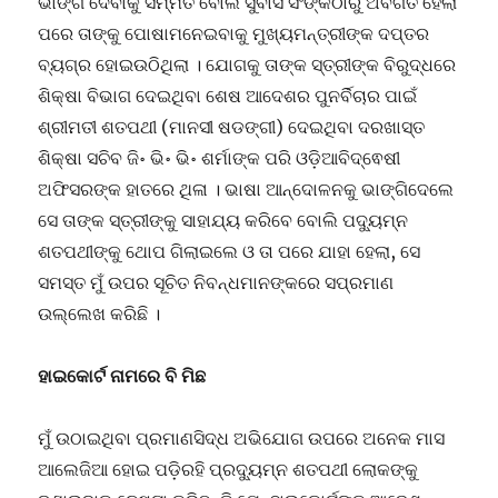
ଭାଙ୍ଗି ଦେବାକୁ ସମ୍ମତ ବୋଲି ସୁବାସ ସିଂଙ୍କଠାରୁ ଅବଗତ ହେଲା
ପରେ ତାଙ୍କୁ ପୋଷାମନେଇବାକୁ ମୁଖ୍ୟମନ୍ତ୍ରୀଙ୍କ ଦପ୍ତର
ବ୍ୟଗ୍ର ହୋଇଉଠିଥିଲା । ଯୋଗକୁ ତାଙ୍କ ସ୍ତ୍ରୀଙ୍କ ବିରୁଦ୍ଧରେ
ଶିକ୍ଷା ବିଭାଗ ଦେଇଥିବା ଶେଷ ଆଦେଶର ପୁନର୍ବିଚାର ପାଇଁ
ଶ୍ରୀମତୀ ଶତପଥୀ (ମାନସୀ ଷଡଙ୍ଗୀ) ଦେଇଥିବା ଦରଖାସ୍ତ
ଶିକ୍ଷା ସଚିବ ଜି॰ ଭି॰ ଭି॰ ଶର୍ମାଙ୍କ ପରି ଓଡ଼ିଆବିଦ୍ଵେଷୀ
ଅଫିସରଙ୍କ ହାତରେ ଥିଳା । ଭାଷା ଆନ୍ଦୋଳନକୁ ଭାଙ୍ଗିଦେଲେ
ସେ ତାଙ୍କ ସ୍ତ୍ରୀଙ୍କୁ ସାହାଯ୍ୟ କରିବେ ବୋଲି ପଦ୍ୟୁମ୍ନ
ଶତପଥୀଙ୍କୁ ଥୋପ ଗିଲାଇଲେ ଓ ତା ପରେ ଯାହା ହେଲା, ସେ
ସମସ୍ତ ମୁଁ ଉପର ସୂଚିତ ନିବନ୍ଧମାନଙ୍କରେ ସପ୍ରମାଣ
ଉଲ୍ଲେଖ କରିଛି ।
ହାଇକୋର୍ଟ ନାମରେ ବି ମିଛ
ମୁଁ ଉଠାଇଥିବା ପ୍ରମାଣସିଦ୍ଧ ଅଭିଯୋଗ ଉପରେ ଅନେକ ମାସ
ଆଲେଜିଆ ହୋଇ ପଡ଼ିରହି ପ୍ରଦ୍ୟୁମ୍ନ ଶତପଥୀ ଲୋକଙ୍କୁ