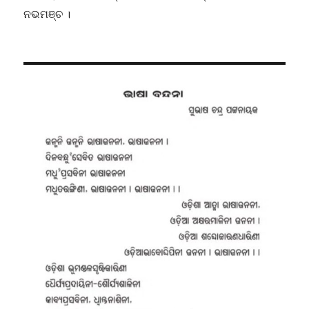
ନଭମଞ୍ଚ ।