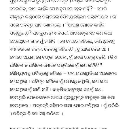
ମୁଁହ ତଳକୁ କରି ଚୁପ୍ଚାପ ବସିଥାନ୍ତି । ଟଙ୍କା ନେବାବେଳକୁ ତ
ନେଇଯିବ, କାମ କାହିଁକି ସେ ଅନୁସାରେ ହେବ ନାହିଁ ?- ବୋଲି
ତୀକ୍ଷ୍ନ କଣ୍ଠରେ ପଚାରିଲେ ସୌମ୍ୟରଞ୍ଜନ ପଟ୍ଟନାୟକ । ତା
ପରେ ପବିତ୍ର ପାଟି ଖୋଲିଲେ । “ଆପଣ ମୋତେ କାହିଁକି
ପଚାରୁଛନ୍ତି? ପ୍ରଦ୍ୟୁମ୍ନ ଶତପଥୀ ଆପଣଙ୍କ ସହ କଣ କଥା
ହୋଇଥିଲେ ତା ତ ମୁଁ ଜାଣିନି । ସେ ମୋତେ କହିଲେ, ସୌମ୍ୟବାବୁ
୩୫ ହଜାରେ ଟଙ୍କା ଦେବାକୁ କହିଛନ୍ତି , ତୁ ଯାଇ ନେଇ ଆ ।
ମୋତେ ଆପଣ ସେ ଟଙ୍କା ଦେଲେ, ମୁଁ ନେଇ ତାଙ୍କୁ ଦେଲି । କିଏ
ଆସିଲେ ନ ଆସିଲେ ମୋତେ ପଚାରିଲେ ମୁଁ କଣ କହିବି?”
ସୌମ୍ୟବାବୁ ପବିତ୍ରକୁ କହିଲେ – ତମ ଉପସ୍ଥିତିରେ ଆଲୋଚନା
ହୋଇଥିଲା । ପବିତ୍ର କହିଲେ ମୁଁ ଉପସ୍ଥିତ ଥିଲି, କଣ କଥା
ହୋଇଥିଲା ମୁଁ ଜାଣି ନାହିଁ । ଦୀକ୍ଷିତ ବାବୁଙ୍କ ସହ ମୁଁ କଥା
ହେଉଥିଲି ଯେତେବେଳେ ଆପଣ ପ୍ରଦ୍ୟୁମ୍ନ ବାବୁଙ୍କ ସହ କଥା
ହେଉଥିଲେ । ଅସ୍ଵସ୍ତି ସହିବାର ସୀମା ମୋର ଟପିଥିଲା । ମୁଁ ଉଠିଲି
। ପବିତ୍ର ବି ମୋ ସହ ଉଠିଲେ ।