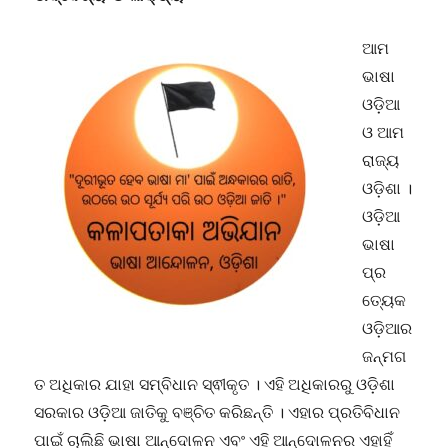
ପ୍ରଦ୍ୟୁମ୍ନ
ଶତପଥୀ
ଆମ
ଭାଷା
ଓଡ଼ିଆ
ଓ ଆମ
ରାଜ୍ୟ
ଓଡ଼ିଶା ।
ଓଡ଼ିଆ
ଭାଷା
ପ୍ର
ତ୍ୟେକ
ଓଡ଼ିଆର
ଜନ୍ମଗ
ତ ଅଧିକାର ଯାହା ସମ୍ବିଧାନ ସ୍ଵୀକୃତ । ଏହି ଅଧିକାରରୁ ଓଡ଼ିଶା
ସରକାର ଓଡ଼ିଆ ଜାତିକୁ ବଞ୍ଚିତ କରିଛନ୍ତି । ଏହାର ପ୍ରତିବିଧାନ
ପାଇଁ ଚାଲିଛି ଭାଷା ଆନ୍ଦୋଳନ ଏବଂ ଏହି ଆନ୍ଦୋଳନର ଏହାହିଁ