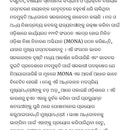
ବସ୍ତୁତଃ, ବର୍ଷୀୟାନ ସ୍ଵାଧୀନତା ସଂଗ୍ରାମୀ ଓ ପ୍ରାକ୍ତନ ବିଧାୟକ
ପଦ୍ମଚରଣ ନାୟକଙ୍କ ନେତୃତ୍ବରେ ବହୁବର୍ଷ ଧରି ଚାଲିଥିବା
ମଦମୁକ୍ତି ଆନ୍ଦୋଳନ ସରକାରଙ୍କୁ ନାକେଦମ କଲାଣି । ମଦ ଓ
ଅନ୍ୟ ନିଶାଦ୍ରବ୍ୟ କବଳରୁ ରାଜ୍ୟବାସୀଙ୍କୁ ରକ୍ଷା କରିବା ପାଇଁ
ଓଡ଼ିଶାରେ କାର୍ଯ୍ୟରତ ୧୧୧ଟି ସଂଗଠନ ଏକତ୍ର ହୋଇ ମିଳିତ
ଓଡ଼ିଶା ନିଶା ନିବାରଣ ଅଭିଯାନ (MONA) ଗଠନ କରିଛନ୍ତି,
ଯାହାର ମୁଖ୍ୟ ପଦ୍ମଚରଣବାବୁ । ଏହି ସଂଗଠନ ଭାରତ
ସରକାରଙ୍କ ଦୃଷ୍ଟି ମଧ୍ୟ ଆକର୍ଷଣ କରିପାରିଛି ଏବଂ ଭାରତର
ଦୁଇଟି ପ୍ରଦେଶରେ ମଦମୁକ୍ତି ପାଇଁ ସରକାରୀ ପଦକ୍ଷେପ ଯେ
ନିଆଯାଇପାରିଛି ତା ମୂଳରେ MONA ଏକ ଆଦର୍ଶ ଆଧାର ଭାବେ
ବିବେଚିତ ହେଉଛି । ତେଣୁ ଏହି ଆନ୍ଦୋଳନ ମଦପ୍ରିୟ
ମୁଖ୍ୟମନ୍ତ୍ରୀଙ୍କୁ ବଡ଼ ଅଡ଼ୁଆରେ ପକାଇଛି ଓଡ଼ିଶାରେ । ଏହି
କାରଣରୁ ହୁଏତ ଏହାକୁ ଦୁର୍ବଳ କରିବା ପାଇଁ ପ୍ରଦ୍ୟୁମ୍ନ
ଶତପଥୀଙ୍କୁ ପୁଣି ଥରେ ପୋଷାମନେଇ ପ୍ରୟୋଗ
କରୁଥାଇପାରନ୍ତି ମୁଖ୍ୟମନ୍ତ୍ରୀ । ଭାଷା ଆନ୍ଦୋଳନକୁ
ଭାଙ୍ଗିବା ପାଇଁ ଏହାଙ୍କୁ ପ୍ରୟୋଗ କରିପାରିଥିବା ହେତୁ,