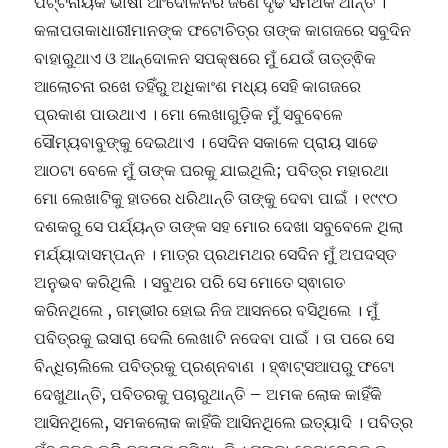
ପଟ୍ଟନାୟକ ଭାଷା ଆଂଦୋଳନର ଜଣେ ଦୃଢ ସମର୍ଥକ ଥାନ୍ତି ।
କଳାପତାକାଧାରୀମାନଙ୍କ ଫଟୋଚିତ୍ର ତାଙ୍କ କାଗଜରେ ସବୁଦିନ
ବାହାରୁଥାଏ ଓ ଆନ୍ଦୋଳନ ସପକ୍ଷରେ ମୁଁ ଯେଉଁ ତାତ୍ତ୍ଵିକ
ଆଲୋଚନା ରଖେ ତହିଁରୁ ଅଧିକାଂଶ ମଧ୍ୟ ସେହି କାଗଜରେ
ପ୍ରକାଶ ପାଉଥାଏ । ମୋ ଲେଖାଗୁଡ଼ିକ ମୁଁ ସବୁବେଳେ
ସୌମ୍ୟବାବୁଙ୍କୁ ଦେଇଥାଏ । ସେଦିନ ସକାଳେ ପ୍ରାୟ ସାଢେ
ଆଠଟା ବେଳେ ମୁଁ ତାଙ୍କ ଘରକୁ ଯାଇଥିଲି; ପବିତ୍ର ମହାରଥା
ମୋ ଲେଖାଟିକୁ ହାତରେ ଧରିଥାନ୍ତି ତାଙ୍କୁ ଦେବା ପାଇଁ । ୧୯୯୦
ଦଶକରୁ ସେ ପର୍ଯ୍ୟନ୍ତ ତାଙ୍କ ସହ ମୋର ଦେଖା ସବୁବେଳେ ଥିଲା
ମର୍ଯ୍ୟାଦାସମ୍ପନ୍ନ । ମାତ୍ର ପ୍ରଥମଥର ସେଦିନ ମୁଁ ଅପଦସ୍ତ
ଅନୁଭବ କରିଥିଲି । ସବୁଥର ପରି ସେ ମୋତେ ସ୍ଵାଗତ
କରିନଥିଲେ , ଗମ୍ଭୀର ହୋଇ ନିଜ ଆସନରେ ବସିଥିଲେ । ମୁଁ
ପବିତ୍ରକୁ ଇସାରା ଦେଲି ଲେଖାଟି ନଦେବା ପାଇଁ । ତା ପରେ ସେ
ବିନ୍ଧିଚାଲିଲେ ପବିତ୍ରକୁ ପ୍ରଶ୍ନବାଣ । ହ୍ଵାଟ୍ସଆପରୁ ଫଟୋ
ଦେଖୁଥାନ୍ତି, ପବିତରକୁ ପଚାରୁଥାନ୍ତି – ଅମକ ଲୋକ କାହିଁକି
ଆସିନଥିଲେ, ସମକଲୋକ କାହିଁକି ଆସିନଥିଲେ ଇତ୍ୟାଦି । ପବିତ୍ର