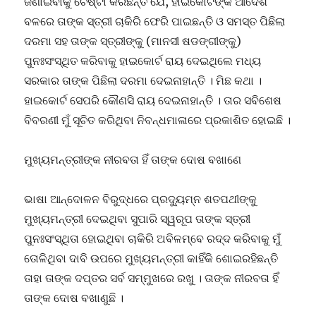
ଜଣାଇବାକୁ ଚେଷ୍ଟା କରିଛନ୍ତି ଯେ, ହାଇକୋର୍ଟଙ୍କ ଆଦେଶ
ବଳରେ ତାଙ୍କ ସ୍ତ୍ରୀ ଚାକିରି ଫେରି ପାଇଛନ୍ତି ଓ ସମସ୍ତ ପିଛିଲା
ଦରମା ସହ ତାଙ୍କ ସ୍ତ୍ରୀଙ୍କୁ (ମାନସୀ ଷଡଙ୍ଗୀଙ୍କୁ)
ପୁନଃସଂସ୍ଥିତ କରିବାକୁ ହାଇକୋର୍ଟ ରାୟ ଦେଇଥିଲେ ମଧ୍ୟ
ସରକାର ତାଙ୍କ ପିଛିଲା ଦରମା ଦେଇନାହାନ୍ତି । ମିଛ କଥା ।
ହାଇକୋର୍ଟ ସେପରି କୌଣସି ରାୟ ଦେଇନାହାନ୍ତି । ତାର ସବିଶେଷ
ବିବରଣୀ ମୁଁ ସୂଚିତ କରିଥିବା ନିବନ୍ଧମାଳାରେ ପ୍ରକାଶିତ ହୋଇଛି ।
ମୁଖ୍ୟମନ୍ତ୍ରୀଙ୍କ ନୀରବତା ହିଁ ତାଙ୍କ ଦୋଷ ବଖାଣେ
ଭାଷା ଆନ୍ଦୋଳନ ବିରୁଦ୍ଧରେ ପ୍ରଦ୍ୟୁମ୍ନ ଶତପଥୀଙ୍କୁ
ମୁଖ୍ୟମନ୍ତ୍ରୀ ଦେଇଥିବା ସୁପାରି ସ୍ୱରୂପ ତାଙ୍କ ସ୍ତ୍ରୀ
ପୁନଃସଂସ୍ଥିତା ହୋଇଥିବା ଚାକିରି ଅବିଳମ୍ବେ ରଦ୍ଦ କରିବାକୁ ମୁଁ
ତୋଳିଥିବା ଦାବି ଉପରେ ମୁଖ୍ୟମନ୍ତ୍ରୀ କାହିଁକି ଶୋଇରହିଛନ୍ତି
ତାହା ତାଙ୍କ ଦପ୍ତର ସର୍ବ ସମ୍ମୁଖରେ ରଖୁ । ତାଙ୍କ ନୀରବତା ହିଁ
ତାଙ୍କ ଦୋଷ ବଖାଣୁଛି ।