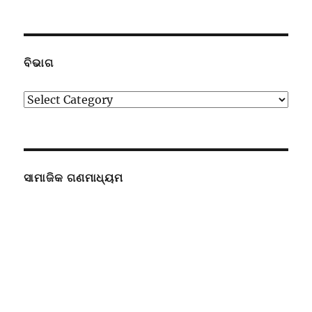
ଉପସ୍ଥାପନା
ବିଭାଗ
ବିଭାଗ
ସାମାଜିକ ଗଣମାଧ୍ୟମ