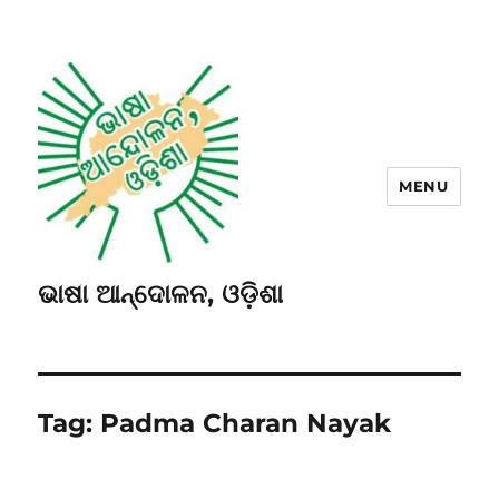
MENU
ଭାଷା ଆନ୍ଦୋଳନ, ଓଡ଼ିଶା
Tag:
Padma Charan Nayak