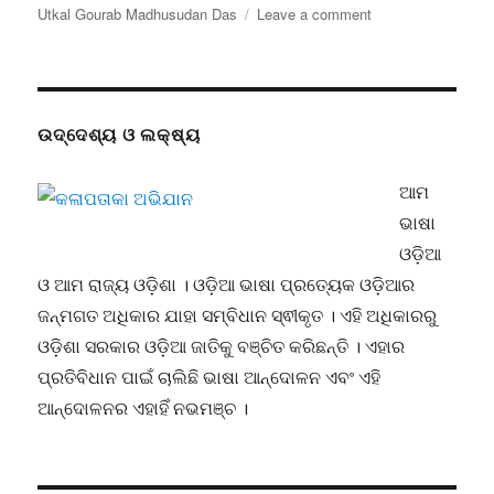
on
on
Utkal Gourab Madhusudan Das
Leave a comment
ଉତ୍କଳ
ଗୌରବ
ଉଦ୍ଦେଶ୍ୟ ଓ ଲକ୍ଷ୍ୟ
ଆମ
ଭାଷା
ଓଡ଼ିଆ
ଓ ଆମ ରାଜ୍ୟ ଓଡ଼ିଶା । ଓଡ଼ିଆ ଭାଷା ପ୍ରତ୍ୟେକ ଓଡ଼ିଆର
ଜନ୍ମଗତ ଅଧିକାର ଯାହା ସମ୍ବିଧାନ ସ୍ଵୀକୃତ । ଏହି ଅଧିକାରରୁ
ଓଡ଼ିଶା ସରକାର ଓଡ଼ିଆ ଜାତିକୁ ବଞ୍ଚିତ କରିଛନ୍ତି । ଏହାର
ପ୍ରତିବିଧାନ ପାଇଁ ଚାଲିଛି ଭାଷା ଆନ୍ଦୋଳନ ଏବଂ ଏହି
ଆନ୍ଦୋଳନର ଏହାହିଁ ନଭମଞ୍ଚ ।