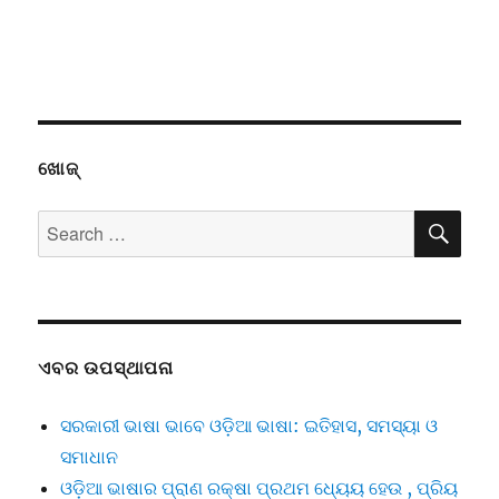
ଖୋଜ୍
SE
Search
for:
ଏବର ଉପସ୍ଥାପନା
ସରକାରୀ ଭାଷା ଭାବେ ଓଡ଼ିଆ ଭାଷା: ଇତିହାସ, ସମସ୍ୟା ଓ
ସମାଧାନ
ଓଡ଼ିଆ ଭାଷାର ପ୍ରାଣ ରକ୍ଷା ପ୍ରଥମ ଧ୍ୟେୟ ହେଉ , ପ୍ରିୟ