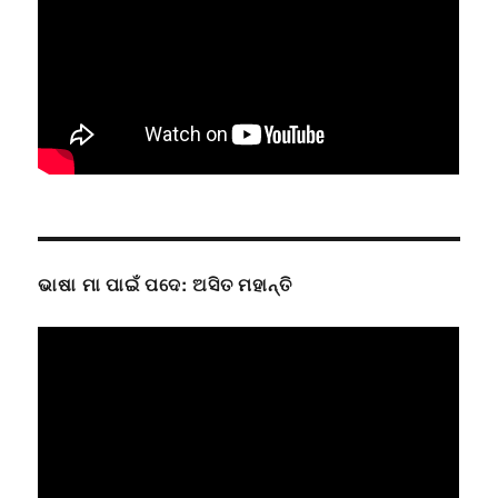
ଭାଷା ମା ପାଇଁ ପଦେ: ଅସିତ ମହାନ୍ତି