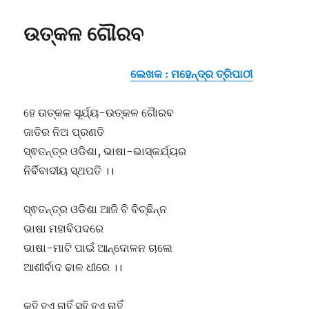
ଉତ୍କଳ ଗୌରବ
ଲେଖକ : ମହେନ୍ଦ୍ର ତ୍ରିପାଠୀ
ହେ ଉତ୍କଳ ସୂର୍ଯ୍ୟ-ଉତ୍କଳ ଗୈାରବ
ଜାତିର ନିଅ ପ୍ରଣତି
ସ୍ଵତନ୍ତ୍ର ଓଡିଶା, ଭାଷା-ଭାସ୍କର୍ଯ୍ୟର
ନିର୍ବିବାଦୀୟ ସ୍ଥପତି ।।
ସ୍ଵତନ୍ତ୍ର ଓଡିଶା ଆଜି ବି ବିଚ୍ଛିନ୍ନ
ଭାଷା ମହାବିପଦରେ
ଭାଷା-ମାଟି ପାଇଁ ଆନ୍ଦୋଳନ ଚାଲେ
ଆଶୀର୍ବାଦ ଢାଳ ଧୀରେ ।।
କହି ହୁଏ ନାହିଁ ସହି ହୁଏ ନାହିଁ