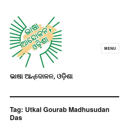
MENU
ଭାଷା ଆନ୍ଦୋଳନ, ଓଡ଼ିଶା
Tag:
Utkal Gourab Madhusudan
Das