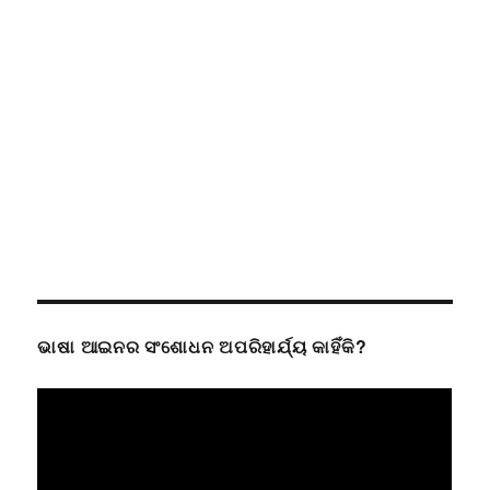
ଭାଷା ଆଇନର ସଂଶୋଧନ ଅପରିହାର୍ଯ୍ୟ କାହିଁକି?