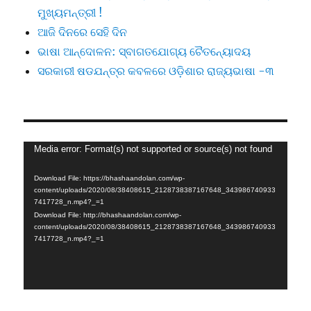
ମୁଖ୍ୟମନ୍ତ୍ରୀ !
ଆଜି ଦିନରେ ସେହି ଦିନ
ଭାଷା ଆନ୍ଦୋଳନ: ସ୍ବାଗତଯୋଗ୍ୟ ଚୈତନ୍ୟୋଦୟ
ସରକାରୀ ଷଡଯନ୍ତ୍ର କବଳରେ ଓଡ଼ିଶାର ରାଜ୍ୟଭାଷା -୩
Video
Media error: Format(s) not supported or source(s) not found
Player
Download File: https://bhashaandolan.com/wp-
content/uploads/2020/08/38408615_2128738387167648_343986740933
7417728_n.mp4?_=1
Download File: http://bhashaandolan.com/wp-
content/uploads/2020/08/38408615_2128738387167648_343986740933
7417728_n.mp4?_=1