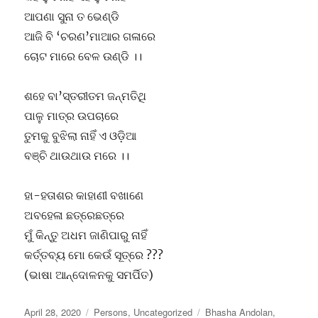
ଆପଣା ସୁନା ତ ଭେଣ୍ଡି
ଆଜି ବି ‘ଚରଣ’ମାଆର ଗଳାରେ
ଚୋଟ ମାରେ ବେଳ ଉଣ୍ଡି ।।
ଶହେ ବା’ସ୍ତରୀତମ ଜନ୍ମତିଥି
ପାଳୁ ମାତ୍ର ଉପଚାରେ
ତୁମକୁ ବୁଝିଲା ନାହିଁ ଏ ଓଡ଼ିଆ
ବଞ୍ଚି ଥାଉଥାଉ ମରେ ।।
ହା-ହତାଶର କାହାଣୀ ବଖାଣେ
ଅବହେଳା ଛତ୍ରେଛତ୍ରେ
ମୁଁ କିନ୍ତୁ ଅଧମ ଜାଣିପାରୁ ନାହିଁ
କର୍ତ୍ତବ୍ୟ ମୋ କେଉଁ ସୂତ୍ରେ ???
(ଭାଷା ଆନ୍ଦୋଳନକୁ ସମର୍ପିତ)
Posted
Categories
Tags
April 28, 2020
Persons
,
Uncategorized
Bhasha Andolan
,