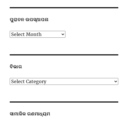
ପୁରାତନ ଉପସ୍ଥାପନା
ପୁରାତନ
ଉପସ୍ଥାପନା
ବିଭାଗ
ବିଭାଗ
ସାମାଜିକ ଗଣମାଧ୍ୟମ