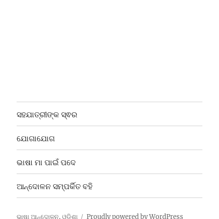
ସହଯାତ୍ରୀଙ୍କ ସ୍ଵର
ଯୋଗାଯୋଗ
ଭାଷା ମା ପାଇଁ ପଦେ
ଆନ୍ଦୋଳନ ସମ୍ପର୍କିତ ବହି
ଭାଷା ଆନ୍ଦୋଳନ, ଓଡ଼ିଶା
Proudly powered by WordPress