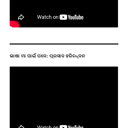
ଭାଷା ମା ପାଇଁ ପଦେ: ପ୍ରସାଦ ହରିଚନ୍ଦନ