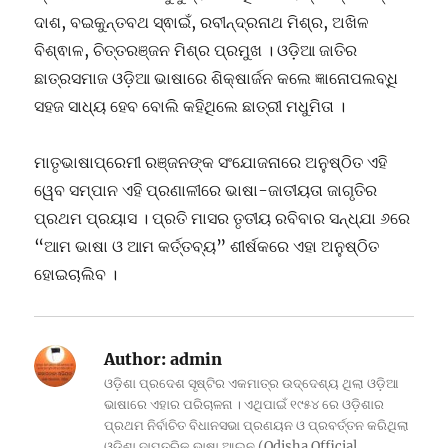
ଦାଶ, ବଇକୁନ୍ତବଥ ସ୍ଵାଇଁ, ରବୀନ୍ଦ୍ରନାଥ ମିଶ୍ର, ଅଖିଳ
ବିଶ୍ଵାଳ, ଚିତ୍ତରଞ୍ଜନ ମିଶ୍ର ପ୍ରମୁଖ । ଓଡ଼ିଆ ଜାତିର
ଛାତ୍ରସମାଜ ଓଡ଼ିଆ ଭାଷାରେ ଶିକ୍ଷାର୍ଜନ କଲେ ଜ୍ଞାନୋପଲବ୍ଧି
ସହଜ ସାଧ୍ୟ ହେବ ବୋଲି କହିଥିଲେ ଛାତ୍ରୀ ମଧୁମିତା ।
ମାତୃଭାଷାପ୍ରେମୀ ରଞ୍ଜନଙ୍କ ସଂଯୋଜନାରେ ଅନୁଷ୍ଠିତ ଏହି
ୱେବ ସମ୍ପାନ ଏହି ପ୍ରଣାଳୀରେ ଭାଷା-ଜାତୀୟତା ଜାଗୃତିର
ପ୍ରଥମ ପ୍ରୟାସ । ପ୍ରତି ମାସର ତୃତୀୟ ରବିବାର ସନ୍ଧ୍ଯା ୬ରେ
“ଆମ ଭାଷା ଓ ଆମ କର୍ତ୍ତବ୍ୟ” ଶୀର୍ଷକରେ ଏହା ଅନୁଷ୍ଠିତ
ହୋଇଚାଲିବ ।
Author:
admin
ଓଡ଼ିଶା ପ୍ରଦେଶ ସୃଷ୍ଟିର ଏକମାତ୍ର ଉଦ୍ଦେଶ୍ୟ ଥିଲା ଓଡ଼ିଆ
ଭାଷାରେ ଏହାର ପରିଚାଳନା । ଏଥିପାଇଁ ୧୯୫୪ ରେ ଓଡ଼ିଶାର
ପ୍ରଥମ ନିର୍ବାଚିତ ବିଧାନସଭା ପ୍ରଣୟନ ଓ ପ୍ରବର୍ତ୍ତନ କରିଥିଲା
ଓଡ଼ିଶା ଦାପ୍ତରିକ ଭାଷା ଆଇନ (Odisha Official