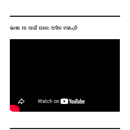
ଭାଷା ମା ପାଇଁ ପଦେ: ଅସିତ ମହାନ୍ତି