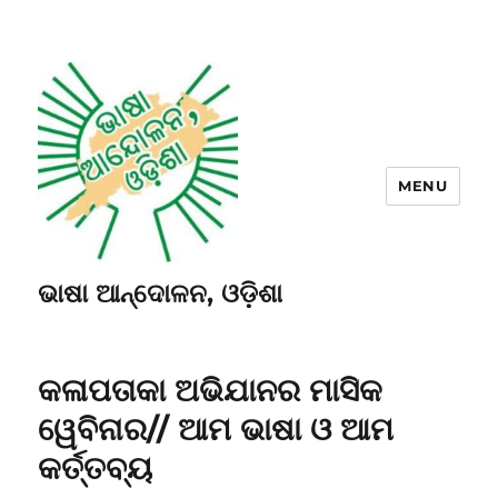
MENU
ଭାଷା ଆନ୍ଦୋଳନ, ଓଡ଼ିଶା
କଳାପତାକା ଅଭିଯାନର ମାସିକ
ୱେବିନାର// ଆମ ଭାଷା ଓ ଆମ
କର୍ତ୍ତବ୍ୟ