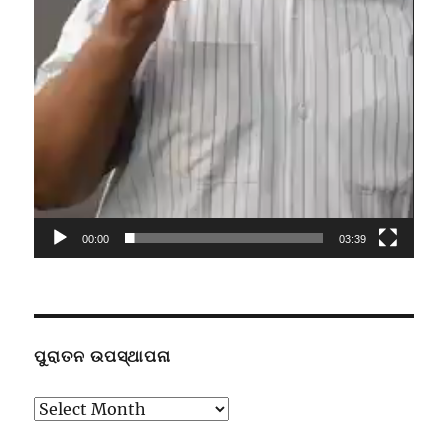
00:00
03:39
ପୁରାତନ ଉପସ୍ଥାପନା
ପୁରାତନ
ଉପସ୍ଥାପନା