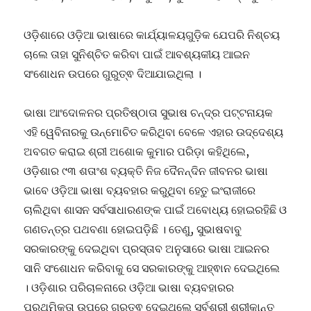
ଓଡ଼ିଶାରେ ଓଡ଼ିଆ ଭାଷାରେ କାର୍ଯ୍ୟାଳୟଗୁଡ଼ିକ ଯେପରି ନିଶ୍ଚୟ
ଚାଲେ ତାହା ସୁନିଶ୍ଚିତ କରିବା ପାଇଁ ଆବଶ୍ୟକୀୟ ଆଇନ
ସଂଶୋଧନ ଉପରେ ଗୁରୁତ୍ଵ ଦିଆଯାଇଥିଲା ।
ଭାଷା ଆଂଦୋଳନର ପ୍ରତିଷ୍ଠାତା ସୁଭାଷ ଚନ୍ଦ୍ର ପଟ୍ଟନାୟକ
ଏହି ୱେବିନାରକୁ ଉନ୍ମୋଚିତ କରିଥିବା ବେଳେ ଏହାର ଉଦ୍ଦେଶ୍ୟ
ଅବଗତ କରାଇ ଶ୍ରୀ ଅଶୋକ କୁମାର ପରିଡ଼ା କହିଥିଲେ,
ଓଡ଼ିଶାର ୯୩ ଶତାଂଶ ବ୍ୟକ୍ତି ନିଜ ଦୈନନ୍ଦିନ ଜୀବନର ଭାଷା
ଭାବେ ଓଡ଼ିଆ ଭାଷା ବ୍ୟବହାର କରୁଥିବା ହେତୁ ଇଂରାଜୀରେ
ଚାଲିଥିବା ଶାସନ ସର୍ବସାଧାରଣଙ୍କ ପାଇଁ ଅବୋଧ୍ୟ ହୋଇରହିଛି ଓ
ଗଣତନ୍ତ୍ର ପଥବଣା ହୋଇପଡ଼ିଛି । ତେଣୁ, ସୁଭାଷବାବୁ
ସରକାରଙ୍କୁ ଦେଇଥିବା ପ୍ରସ୍ତାବ ଅନୁସାରେ ଭାଷା ଆଇନର
ସାନି ସଂଶୋଧନ କରିବାକୁ ସେ ସରକାରଙ୍କୁ ଆହ୍ଵାନ ଦେଇଥିଲେ
। ଓଡ଼ିଶାର ପରିଚାଳନାରେ ଓଡ଼ିଆ ଭାଷା ବ୍ୟବହାରର
ପ୍ରଥମିକତା ଉପରେ ଗୁରୁତ୍ଵ ଦେଇଥିଲେ ସର୍ବଶ୍ରୀ ଶ୍ରୀକାନ୍ତ