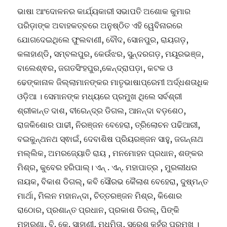
ଭାଷା ଆଂଦୋଳନର କାର୍ଯ୍ୟକାରୀ ସଭାପତି ଅଶୋକ କୁମାର
ପରିଡ଼ାଙ୍କ ଅବାହକତ୍ବରେ ଅନୁଷ୍ଠିତ ଏହି ୱେବିନାରରେ
ଯୋଗଦେଇଥିଲେ ଫୁଲବାଣୀ, ବୌଦ, ସୋନପୁର, ରାୟଗଡ଼,
କଳାହାଣ୍ଡି, ସମ୍ବଲପୁର, କେଉଁଝର, ସୁନ୍ଦରଗଡ଼, ମୟୂରଭଞ୍ଜ,
ବାଲେଶ୍ଵର, ଜଗତସିଂହପୁର,କେନ୍ଦ୍ରାପଡ଼ା, କଟକ ଓ
ଢେଙ୍କାନାଳ ଜିଲ୍ଲାମାନଙ୍କର ମାତୃଭାଷାପ୍ରେମୀ ଅର୍ଦ୍ଧଶତାଧିକ
ଓଡ଼ିଆ । ସେମାନଙ୍କ ମଧ୍ୟରେ ପ୍ରମୁଖ ଥିଲେ ସର୍ବଶ୍ରୀ
ଶ୍ରୀକାନ୍ତ ଦାଶ, ବୀରେନ୍ଦ୍ର ଡିଗଲ, ଆନନ୍ଦା ବଡ଼ଶେଠ,
ରାଜକିଶୋର ପାଢୀ, ନିରଞ୍ଜନ ବେହେରା, ତ୍ରିଲୋଚନ ପଢିଆରୀ,
ବଇକୁନ୍ଥନଥ ସ୍ଵାଇଁ, ଦେବାଶିଷ ପ୍ରିୟରଞ୍ଜନ ସାହୁ, ଜଗନ୍ନାଥ
ମଲ୍ଲିକ, ଅମରଜ୍ୟୋତି ରାୟ , ମନମୋହନ ପ୍ରଧାନ, ଶଙ୍କର
ମିଶ୍ର, କୁବେର ହରିପାଲ୍। ଏନ୍ . ଏନ୍. ମହାପାତ୍ର , ମୁରଲୀଧର
ନାୟକ, ବିକାଶ ଡିଗଲ୍, କବି ସୌରଭ କୈଲାଶ ବେହେରା, ଦୁଷ୍ମନ୍ତ
ମାର୍ଥା, ମିଲନ ମହାନନ୍ଦା, ଚିତ୍ତରଞ୍ଜନ ମିଶ୍ର, କିଶୋର
ରାଠୋର, ପ୍ରଶାନ୍ତ ପ୍ରଧାନ, ପ୍ରକାଶ ଡିଗଲ୍, ପିଙ୍କି
ମହାରଣା, ବି. କେ. ସାହାଣୀ, ମଧୁମିତା, ସୁରେଶ କହଁର ପ୍ରମୁଖ ।