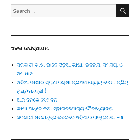
SE
Search
for:
ଏବର ଉପସ୍ଥାପନା
ସରକାରୀ ଭାଷା ଭାବେ ଓଡ଼ିଆ ଭାଷା: ଇତିହାସ, ସମସ୍ୟା ଓ
ସମାଧାନ
ଓଡ଼ିଆ ଭାଷାର ପ୍ରାଣ ରକ୍ଷା ପ୍ରଥମ ଧ୍ୟେୟ ହେଉ , ପ୍ରିୟ
ମୁଖ୍ୟମନ୍ତ୍ରୀ !
ଆଜି ଦିନରେ ସେହି ଦିନ
ଭାଷା ଆନ୍ଦୋଳନ: ସ୍ବାଗତଯୋଗ୍ୟ ଚୈତନ୍ୟୋଦୟ
ସରକାରୀ ଷଡଯନ୍ତ୍ର କବଳରେ ଓଡ଼ିଶାର ରାଜ୍ୟଭାଷା -୩