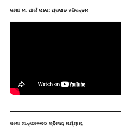
ଭାଷା ମା ପାଇଁ ପଦେ: ପ୍ରସାଦ ହରିଚନ୍ଦନ
ଭାଷା ଆନ୍ଦୋଳନର ଦ୍ଵିତୀୟ ପର୍ଯ୍ୟାୟ