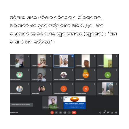
ଓଡ଼ିଆ ଭାଷାରେ ଓଡ଼ିଶାର ପରିଚାଳନା ପାଇଁ କଳାପତାକା
ଅଭିଯାନର ଏକ ନୂତନ ଫର୍ଦ୍ଦ ଭାବେ ଆଜି ସନ୍ଧ୍ଯା ୬ରେ
ଉନ୍ମୋଚିତ ହୋଇଛି ମାସିକ ୱେବ୍ ସେମିନାର (ୱେବିନାର) : ‘ଆମ
ଭାଷା ଓ ଆମ କର୍ତ୍ତବ୍ୟ’ ।