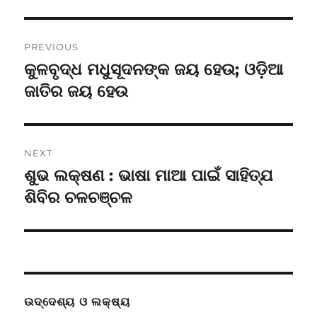
Post
PREVIOUS
navigation
କୁଳବୃଦ୍ଧ ମଧୁସୂଦନଙ୍କ ଜୟ ହେଉ; ଓଡ଼ିଆ
Previous
post:
ଜାତିର ଜୟ ହେଉ
NEXT
ଶୁଭ ଲକ୍ଷଣ : ଭାଷା ମାଆ ପାଇଁ ସାହିତ୍ଯ
Next
post:
ଶିବିର ଚଳଚଞ୍ଚଳ
ଉଦ୍ଦେଶ୍ୟ ଓ ଲକ୍ଷ୍ୟ