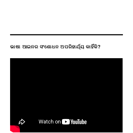
ଭାଷା ଆଇନର ସଂଶୋଧନ ଅପରିହାର୍ଯ୍ୟ କାହିଁକି?