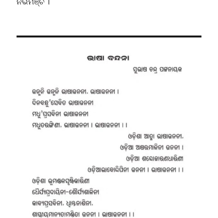
ନଭମଞ୍ଚ ।