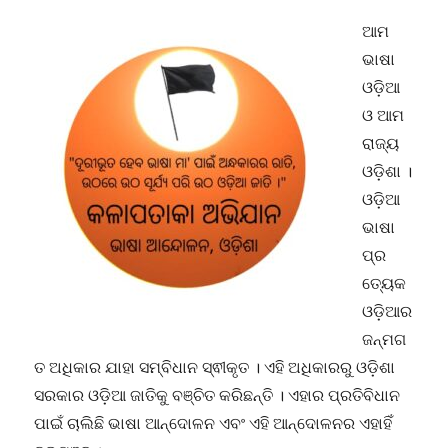
ଆମ
ଭାଷା
ଓଡ଼ିଆ
ଓ ଆମ
ରାଜ୍ୟ
ଓଡ଼ିଶା ।
ଓଡ଼ିଆ
ଭାଷା
ପ୍ର
ତ୍ୟେକ
ଓଡ଼ିଆର
ଜନ୍ମଗ
ତ ଅଧିକାର ଯାହା ସମ୍ବିଧାନ ସ୍ଵୀକୃତ । ଏହି ଅଧିକାରରୁ ଓଡ଼ିଶା
ସରକାର ଓଡ଼ିଆ ଜାତିକୁ ବଞ୍ଚିତ କରିଛନ୍ତି । ଏହାର ପ୍ରତିବିଧାନ
ପାଇଁ ଚାଲିଛି ଭାଷା ଆନ୍ଦୋଳନ ଏବଂ ଏହି ଆନ୍ଦୋଳନର ଏହାହିଁ