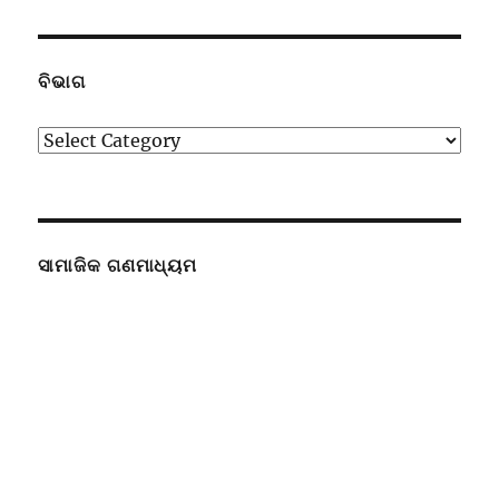
ବିଭାଗ
ବିଭାଗ
ସାମାଜିକ ଗଣମାଧ୍ୟମ