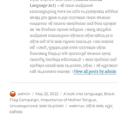
Language Act) । ଏହି ଆଇନ କାର୍ଯ୍ୟକାରୀ
ହୋଇପାରୁନଥିବାରୁ ୨୦୧୫ ରେ ଗଠିତ ମନ୍ତ୍ରୀସ୍ତରୀୟ କମିଟିରେ
ସଦସ୍ୟ ଥିବା ସୁଭାଷ ଚନ୍ଦ୍ର ପଟ୍ଟନାୟକ ଆଇନ ସଂଶୋଧନ
ମାଧ୍ୟମରେ ଏହି ଆଇନର ସଶକ୍ତିକରଣ ପାଇଁ ନିଜର ପ୍ରସ୍ତାବ
ସହ ଏକ ଚିଠାବିଧାନ ପ୍ରଦାନ କରିଥିଲେ । ତାହାକୁ ସମ୍ପୂର୍ଣତଃ
କାର୍ଯ୍ୟକାରୀ କରାଯାଇଥିଲେ ଓଡ଼ିଆରେ ଓଡ଼ିଶା ଚାଲିଥାନ୍ତା ଓ
ଓଡ଼ିଆ ଜାତି ତା'ର ଭାଷା ଅଧିକାର ପାଇଥାନ୍ତା । ତାହା କରାଗଲା
ନାହିଁ । ଓଲଟି, ମୁଖ୍ୟମନ୍ତ୍ରୀ ନବୀନ ପଟ୍ଟନାୟକ ଓଡ଼ିଶା
ବିଧାନସଭାକୁ ବିଭ୍ରାନ୍ତ କରି ପ୍ରମାଦପୂର୍ଣ ସଂଶୋଧନ ଦ୍ଵାରା
ଆଇନଟିକୁ ଅକର୍ମଣ୍ୟ କରିଦେଇଛନ୍ତି । ଏହାର ପ୍ରତିକାର ପାଇଁ
ପ୍ରତିଷ୍ଠା ହୋଇଛି ଭାଷା ଆନ୍ଦୋଳନ, ଓଡ଼ିଶା । ଏହି ୱେବସାଇଟ
ସେହି ଆନ୍ଦୋଳନର ନଭମଞ୍ଚ ।
View all posts by admin
Author
Posted
Categories
admin
May 22, 2022
A look into language
,
Black
on
Flag Campaign
,
Importance of Mother Tongue
,
Tags
Uncategorized
,
ଭାଷା ଆନ୍ଦୋଳନ
webinar
,
ଓଡ଼ିଆ ଭାଷା
,
ୱେବ୍
ସେମିନାର