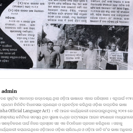
:
admin
ଦେଶ ସୃଷ୍ଟିର ଏକମାତ୍ର ଉଦ୍ଦେଶ୍ୟ ଥିଲା ଓଡ଼ିଆ ଭାଷାରେ ଏହାର ପରିଚାଳନା । ଏଥିପାଇଁ ୧୯୫
ପ୍ରଥମ ନିର୍ବାଚିତ ବିଧାନସଭା ପ୍ରଣୟନ ଓ ପ୍ରବର୍ତ୍ତନ କରିଥିଲା ଓଡ଼ିଶା ଦାପ୍ତରିକ ଭାଷା
ha Official Language Act) । ଏହି ଆଇନ କାର୍ଯ୍ୟକାରୀ ହୋଇପାରୁନଥିବାରୁ ୨୦୧୫ ରେ
୍ରୀସ୍ତରୀୟ କମିଟିରେ ସଦସ୍ୟ ଥିବା ସୁଭାଷ ଚନ୍ଦ୍ର ପଟ୍ଟନାୟକ ଆଇନ ସଂଶୋଧନ ମାଧ୍ୟମରେ
ସଶକ୍ତିକରଣ ପାଇଁ ନିଜର ପ୍ରସ୍ତାବ ସହ ଏକ ଚିଠାବିଧାନ ପ୍ରଦାନ କରିଥିଲେ । ତାହାକୁ
 କାର୍ଯ୍ୟକାରୀ କରାଯାଇଥିଲେ ଓଡ଼ିଆରେ ଓଡ଼ିଶା ଚାଲିଥାନ୍ତା ଓ ଓଡ଼ିଆ ଜାତି ତା'ର ଭାଷା ଅଧିକାର