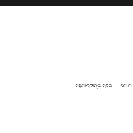
ସହଯାତ୍ରୀଙ୍କ ସ୍ଵର
ଯୋଗ