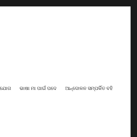
ାଯୋଗ
ଭାଷା ମା ପାଇଁ ପଦେ
ଆନ୍ଦୋଳନ ସମ୍ପର୍କିତ ବହି