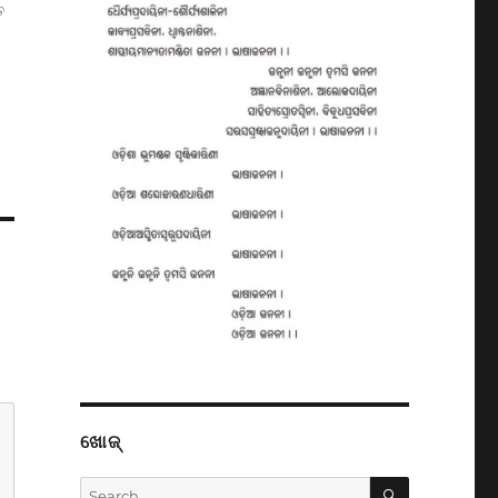
ତ
ଖୋଜ୍
SEARCH
Search