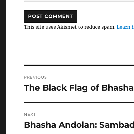
This site uses Akismet to reduce spam.
Learn 
Post
PREVIOUS
navigation
The Black Flag of Bhash
Previous
post:
NEXT
Bhasha Andolan: Sambad
Next
post: