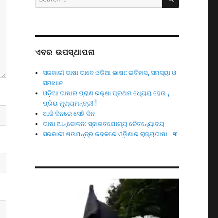
for:
ଏବର ଉପସ୍ଥାପନା
ସରକାରୀ ଭାଷା ଭାବେ ଓଡ଼ିଆ ଭାଷା: ଇତିହାସ, ସମସ୍ୟା ଓ
ସମାଧାନ
ଓଡ଼ିଆ ଭାଷାର ପ୍ରାଣ ରକ୍ଷା ପ୍ରଥମ ଧ୍ୟେୟ ହେଉ ,
ପ୍ରିୟ ମୁଖ୍ୟମନ୍ତ୍ରୀ !
ଆଜି ଦିନରେ ସେହି ଦିନ
ଭାଷା ଆନ୍ଦୋଳନ: ସ୍ବାଗତଯୋଗ୍ୟ ଚୈତନ୍ୟୋଦୟ
ସରକାରୀ ଷଡଯନ୍ତ୍ର କବଳରେ ଓଡ଼ିଶାର ରାଜ୍ୟଭାଷା -୩
Video
Player