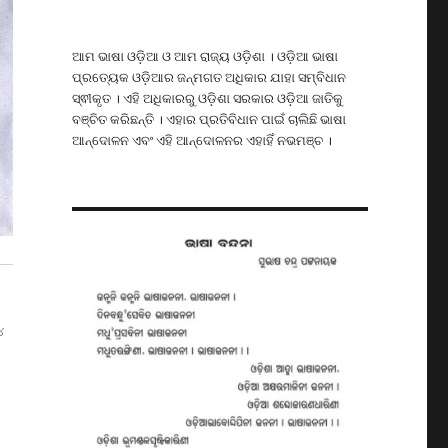
ଆମ ଭାଷା ଓଡ଼ିଆ ଓ ଆମ ରାଜ୍ୟ ଓଡ଼ିଶା । ଓଡ଼ିଆ ଭାଷା
ପ୍ରତ୍ୟେକ ଓଡ଼ିଆର ଜନ୍ମଗତ ଅଧିକାର ଯାହା ସମ୍ବିଧାନ
ସ୍ଵୀକୃତ । ଏହି ଅଧିକାରରୁ ଓଡ଼ିଶା ସରକାର ଓଡ଼ିଆ ଜାତିକୁ
ବଞ୍ଚିତ କରିଛନ୍ତି । ଏହାର ପ୍ରତିବିଧାନ ପାଇଁ ଚାଲିଛି ଭାଷା
ଆନ୍ଦୋଳନ ଏବଂ ଏହି ଆନ୍ଦୋଳନର ଏହାହିଁ ନଭମଞ୍ଚ ।
୪