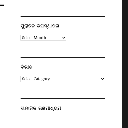
ପୁରାତନ ଉପସ୍ଥାପନା
ପୁରାତନ
ଉପସ୍ଥାପନା
ବିଭାଗ
ବିଭାଗ
ସାମାଜିକ ଗଣମାଧ୍ୟମ