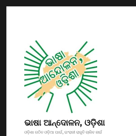
ଭାଷା ଆନ୍ଦୋଳନ, ଓଡ଼ିଶା
ଓଡ଼ିଶା ଗଠିତ ଓଡ଼ିଆ ପାଇଁ, ଇଂରାଜୀ ରାଜୁତି ଚାଲିବ ନାଇଁ