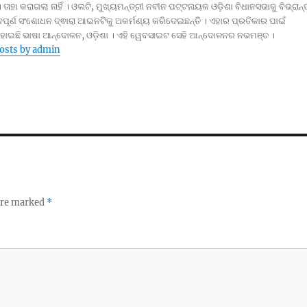
। ତାହା କରାଗଲା ନାହିଁ । ଓଲଟି, ମୁଖ୍ୟମନ୍ତ୍ରୀ ନବୀନ ପଟ୍ଟନାୟକ ଓଡ଼ିଶା ବିଧାନସଭାକୁ ବିଭ୍ରାନ୍
ପୂର୍ଣ ସଂଶୋଧନ ଦ୍ଵାରା ଆଇନଟିକୁ ଅକର୍ମଣ୍ୟ କରିଦେଇଛନ୍ତି । ଏହାର ପ୍ରତିକାର ପାଇଁ
 ହୋଇଛି ଭାଷା ଆନ୍ଦୋଳନ, ଓଡ଼ିଶା । ଏହି ୱେବସାଇଟ ସେହି ଆନ୍ଦୋଳନର ନଭମଞ୍ଚ ।
posts by admin
 are marked
*