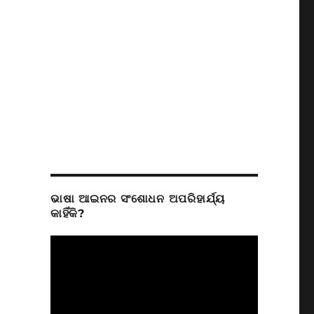
ଭାଷା ଆଇନର ସଂଶୋଧନ ଅପରିହାର୍ଯ୍ୟ
କାହିଁକି?