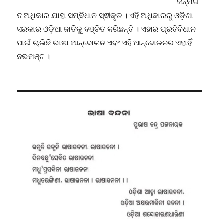
ଜନ୍ମଗ
ତ ଅଧିକାର ଯାହା ସମ୍ବିଧାନ ସ୍ଵୀକୃତ । ଏହି ଅଧିକାରରୁ ଓଡ଼ିଶା
ସରକାର ଓଡ଼ିଆ ଜାତିକୁ ବଞ୍ଚିତ କରିଛନ୍ତି । ଏହାର ପ୍ରତିବିଧାନ
ପାଇଁ ଚାଲିଛି ଭାଷା ଆନ୍ଦୋଳନ ଏବଂ ଏହି ଆନ୍ଦୋଳନର ଏହାହିଁ
ନଭମଞ୍ଚ ।