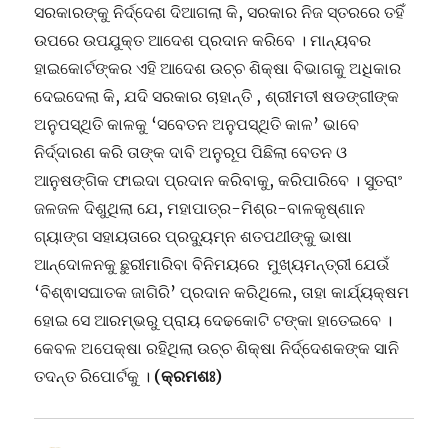
ସରକାରଙ୍କୁ ନିର୍ଦ୍ଦେଶ ଦିଆଗଲା କି, ସରକାର ନିଜ ସ୍ତରରେ ତହିଁ
ଉପରେ ଉପଯୁକ୍ତ ଆଦେଶ ପ୍ରଦାନ କରିବେ । ମାନ୍ୟବର
ହାଇକୋର୍ଟଙ୍କର ଏହି ଆଦେଶ ଉଚ୍ଚ ଶିକ୍ଷା ବିଭାଗକୁ ଅଧିକାର
ଦେଇଦେଲା କି, ଯଦି ସରକାର ଚାହାନ୍ତି , ଶ୍ରୀମତୀ ଷଡଙ୍ଗୀଙ୍କ
ଅନୁପସ୍ଥିତି କାଳକୁ ‘ସବେତନ ଅନୁପସ୍ଥିତି କାଳ’ ଭାବେ
ନିର୍ଦ୍ଦାରଣ କରି ତାଙ୍କ ଦାବି ଅନୁରୂପ ପିଛିଲା ବେତନ ଓ
ଆନୁଷଙ୍ଗିକ ଫାଇଦା ପ୍ରଦାନ କରିବାକୁ, କରିପାରିବେ । ସୁତରାଂ
ଜଳଜଳ ଦିଶୁଥିଲା ଯେ, ମହାପାତ୍ର-ମିଶ୍ର-ବାଳକୃଷ୍ଣାନ
ଗ୍ୟାଙ୍ଗ ସହାୟତାରେ ପ୍ରଦ୍ୟୁମ୍ନ ଶତପଥୀଙ୍କୁ ଭାଷା
ଆନ୍ଦୋଳନକୁ ଛୁରୀମାରିବା ବିନିମୟରେ ମୁଖ୍ୟମନ୍ତ୍ରୀ ଯେଉଁ
‘ବିଶ୍ଵାସଘାତକ ଜାଗିରି’ ପ୍ରଦାନ କରିଥିଲେ, ତାହା କାର୍ଯ୍ୟକ୍ଷମ
ହୋଇ ସେ ଆରମ୍ଭରୁ ପ୍ରାୟ ଦେଢକୋଟି ଟଙ୍କା ହାତେଇବେ ।
କେବଳ ଅପେକ୍ଷା ରହିଥିଲା ଉଚ୍ଚ ଶିକ୍ଷା ନିର୍ଦ୍ଦେଶକଙ୍କ ସାନି
ତଦନ୍ତ ରିପୋର୍ଟକୁ ।
(କ୍ରମଶଃ)