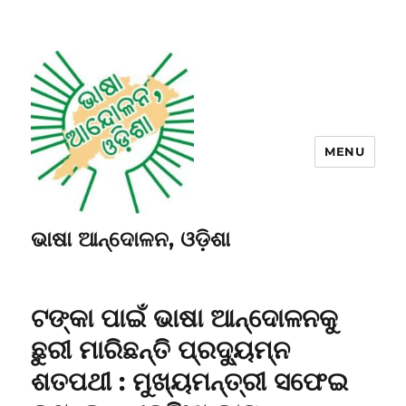
MENU
ଭାଷା ଆନ୍ଦୋଳନ, ଓଡ଼ିଶା
ଟଙ୍କା ପାଇଁ ଭାଷା ଆନ୍ଦୋଳନକୁ
ଛୁରୀ ମାରିଛନ୍ତି ପ୍ରଦ୍ୟୁମ୍ନ
ଶତପଥୀ : ମୁଖ୍ୟମନ୍ତ୍ରୀ ସଫେଇ