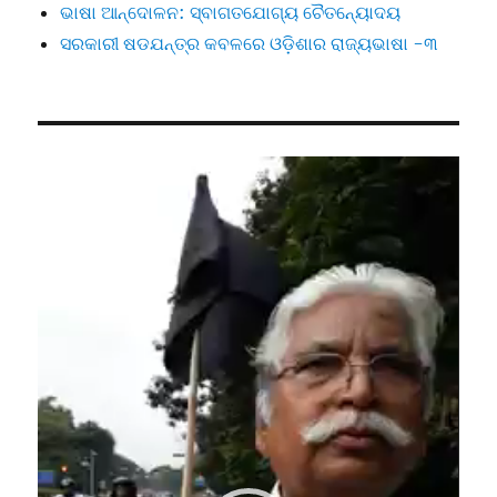
ଭାଷା ଆନ୍ଦୋଳନ: ସ୍ବାଗତଯୋଗ୍ୟ ଚୈତନ୍ୟୋଦୟ
ସରକାରୀ ଷଡଯନ୍ତ୍ର କବଳରେ ଓଡ଼ିଶାର ରାଜ୍ୟଭାଷା -୩
Video
Player