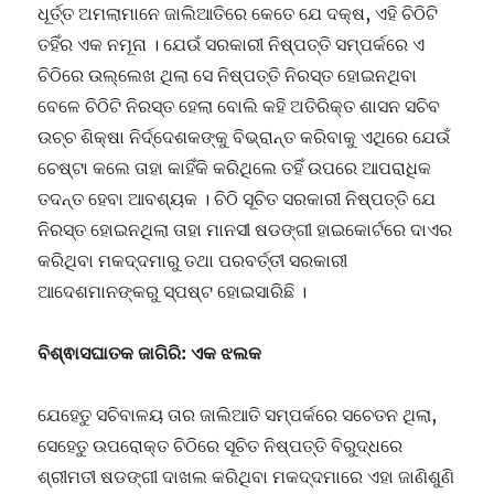
ଧୂର୍ତ୍ତ ଅମଲାମାନେ ଜାଲିଆତିରେ କେତେ ଯେ ଦକ୍ଷ, ଏହି ଚିଠିଟି
ତହିଁର ଏକ ନମୂନା । ଯେଉଁ ସରକାରୀ ନିଷ୍ପତ୍ତି ସମ୍ପର୍କରେ ଏ
ଚିଠିରେ ଉଲ୍ଲେଖ ଥିଲା ସେ ନିଷ୍ପତ୍ତି ନିରସ୍ତ ହୋଇନଥିବା
ବେଳେ ଚିଠିଟି ନିରସ୍ତ ହେଲା ବୋଲି କହି ଅତିରିକ୍ତ ଶାସନ ସଚିବ
ଉଚ୍ଚ ଶିକ୍ଷା ନିର୍ଦ୍ଦେଶକଙ୍କୁ ବିଭ୍ରାନ୍ତ କରିବାକୁ ଏଥିରେ ଯେଉଁ
ଚେଷ୍ଟା କଲେ ତାହା କାହିଁକି କରିଥିଲେ ତହିଁ ଉପରେ ଆପରାଧିକ
ତଦନ୍ତ ହେବା ଆବଶ୍ୟକ । ଚିଠି ସୂଚିତ ସରକାରୀ ନିଷ୍ପତ୍ତି ଯେ
ନିରସ୍ତ ହୋଇନଥିଲା ତାହା ମାନସୀ ଷଡଙ୍ଗୀ ହାଇକୋର୍ଟରେ ଦାଏର
କରିଥିବା ମକଦ୍ଦମାରୁ ତଥା ପରବର୍ତ୍ତୀ ସରକାରୀ
ଆଦେଶମାନଙ୍କରୁ ସ୍ପଷ୍ଟ ହୋଇସାରିଛି ।
ବିଶ୍ଵାସଘାତକ ଜାଗିରି: ଏକ ଝଲକ
ଯେହେତୁ ସଚିବାଳୟ ତାର ଜାଲିଆତି ସମ୍ପର୍କରେ ସଚେତନ ଥିଲା,
ସେହେତୁ ଉପରୋକ୍ତ ଚିଠିରେ ସୂଚିତ ନିଷ୍ପତ୍ତି ବିରୁଦ୍ଧରେ
ଶ୍ରୀମତୀ ଷଡଙ୍ଗୀ ଦାଖଲ କରିଥିବା ମକଦ୍ଦମାରେ ଏହା ଜାଣିଶୁଣି