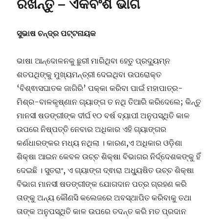
ରଖନ୍ତୁ – ଏକବିଂଶ ଭାଗ
ସୁଭାଷ ଚନ୍ଦ୍ର ପଟ୍ଟନାୟକ
ଭାଷା ଆନ୍ଦୋଳନକୁ ଛୁରୀ ମାରିଥିବା ହେତୁ ପ୍ରଦ୍ୟୁମ୍ନ
ଶତପଥିଙ୍କୁ ମୁଖ୍ୟମନ୍ତ୍ରୀ ଦେଇଥିବା ଉପରୋକ୍ତ
‘ବିଶ୍ଵାସଘାତକ ଜାଗିରି’ ପକ୍କା କରିବା ପାଇଁ ମହାପାତ୍ର-
ମିଶ୍ର-ବାଳକୃଷ୍ଣାନ ଗ୍ୟାଙ୍ଗ ତ ନଥି ତିଆରି କରିଦେଲେ; କିନ୍ତୁ
ମାନସୀ ଷଡଙ୍ଗୀଙ୍କ ଦୀର୍ଘ ୧୦ ବର୍ଷ ବ୍ୟାପୀ ଅନୁପସ୍ଥିତି କାଳ
ଉପରେ ନିଷ୍ପତ୍ତି ନେବାର ଅଧିକାର ଏହି ଗ୍ୟାଙ୍ଗର
କର୍ଣଧାରଙ୍କର ମଧ୍ୟ ନଥିଲା । କାରଣ,ଏ ଅଧିକାର ଓଡ଼ିଶା
ଶିକ୍ଷା ଆଇନ କେବଳ ଉଚ୍ଚ ଶିକ୍ଷା ବିଭାଗର ନିର୍ଦ୍ଦେଶକଙ୍କୁ ହିଁ
ଦେଇଛି । ସୁତରାଂ, ଏ ଗ୍ୟାଙ୍ଗ ଦ୍ଵାରା ଅଧ୍ୟୁଷିତ ଉଚ୍ଚ ଶିକ୍ଷା
ବିଭାଗ ମାନସୀ ଷଡଙ୍ଗୀଙ୍କ ଯୋଗଦାନ ପତ୍ର ଗ୍ରହଣ କରି
ତାଙ୍କୁ ଅନ୍ୟ କୌଣସି କଲେଜରେ ଅବସ୍ଥାପିତ କରିବାକୁ ତଥା
ତାଙ୍କ ଅନୁପସ୍ଥିତି କାଳ ଉପରେ ତଦନ୍ତ କରି ମତ ପ୍ରଦାନ