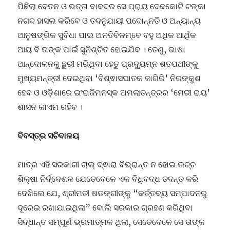
ପିଛିଲା ବେତନ ଓ ଭତ୍ତା ବାବଦର ସେ ପ୍ରାୟ ଦେଢକୋଟି ଟଙ୍କା
ନଗଦ ହାସଲ କରିବେ ଓ ତଦନୁଯାୟୀ ପଦୋନ୍ନତି ଓ ଅନ୍ୟାନ୍ୟ
ଆନୁଷଙ୍ଗିକ ସୁବିଧା ପାଇ ଅନତିବିଳମ୍ବେ ବହୁ ଅଧିକ ଆର୍ଥିକ
ଆୟ ବି ତାଙ୍କ ପାଇଁ ସୁନିଶ୍ଚିତ ହୋଇଯିବ । ତେଣୁ, ଭାଷା
ଆନ୍ଦୋଳନକୁ ଛୁରୀ ମରିଥିବା ହେତୁ ପ୍ରଦ୍ୟୁମ୍ନ ଶତପଥୀଙ୍କୁ
ମୁଖ୍ୟମନ୍ତ୍ରୀ ଦେଇଥିବା ‘ବିଶ୍ଵାସଘାତକ ଜାଗିରି’ ନିରଙ୍କୁଶ
ହେବ ଓ ଓଡ଼ିଶାରେ ଇଂରାଜିମନସ୍କ ଅମଲାତନ୍ତ୍ରର ‘ମେରୀ ରାୟ’
ଶାସନ କାଏମ ରହିବ ।
ବିବସ୍ତ୍ର ସଚିବାଳୟ
ମାତ୍ର ଏହି ସରକାରୀ ଚାଲ୍ ଦ୍ଵାରା ବିଭ୍ରାନ୍ତ ନ ହୋଇ ଉଚ୍ଚ
ଶିକ୍ଷା ନିର୍ଦ୍ଦେଶକ ଯେତେବେଳେ ଏକ ବିଧିବଦ୍ଧ ତଦନ୍ତ କରି
ଦେଖିଲେ ଯେ, ଶ୍ରୀମତୀ ଷଡଙ୍ଗୀଙ୍କୁ “କର୍ତ୍ତବ୍ୟ ସମ୍ପାଦନରୁ
ଦୂରେଇ ରଖାଯାଇଥିଲା” ବୋଲି ସରକାର ଗ୍ରହଣ କରିଥିବା
ସିଦ୍ଧାନ୍ତ ସମ୍ପୂର୍ଣ ଭ୍ରମାତ୍ମକ ଥିଲା, ସେତେବେଳେ ସେ ତାଙ୍କ