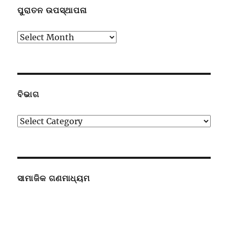
ପୁରାତନ ଉପସ୍ଥାପନା
ପୁରାତନ
ଉପସ୍ଥାପନା
ବିଭାଗ
ବିଭାଗ
ସାମାଜିକ ଗଣମାଧ୍ୟମ