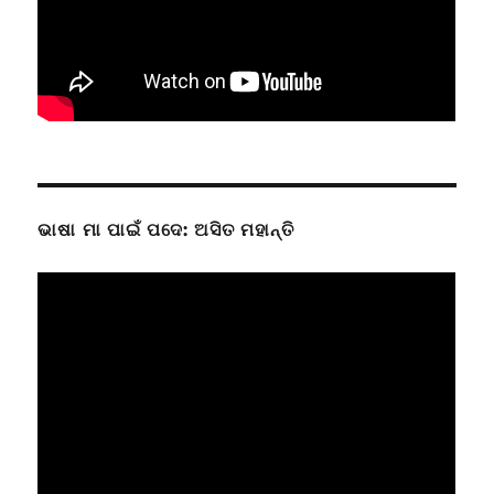
ଭାଷା ମା ପାଇଁ ପଦେ: ଅସିତ ମହାନ୍ତି