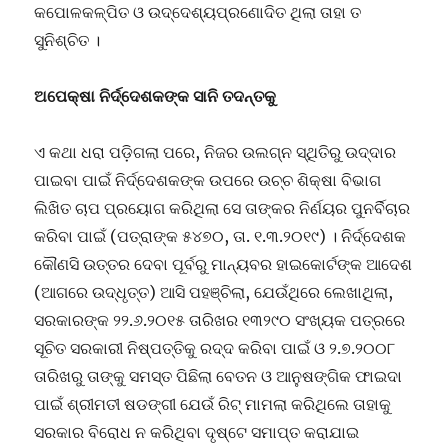
କପୋଳକଳ୍ପିତ ଓ ଉଦ୍ଦେଶ୍ୟପ୍ରଣୋଦିତ ଥିଲା ତାହା ତ
ସୁନିଶ୍ଚିତ ।
ଅପେକ୍ଷା ନିର୍ଦ୍ଦେଶକଙ୍କ ସାନି ତଦନ୍ତକୁ
ଏ କଥା ଧରା ପଡ଼ିଗଲା ପରେ, ନିଜର ଉଲଗ୍ନ ସ୍ଥିତିରୁ ଉଦ୍ଦାର
ପାଇବା ପାଇଁ ନିର୍ଦ୍ଦେଶକଙ୍କ ଉପରେ ଉଚ୍ଚ ଶିକ୍ଷା ବିଭାଗ
ଲିଖିତ ଚାପ ପ୍ରୟୋଗ କରିଥିଲା ସେ ତାଙ୍କର ନିର୍ଣୟର ପୁନର୍ବିଚାର
କରିବା ପାଇଁ (ପତ୍ରାଙ୍କ ୫୪୭୦, ତା. ୧.୩.୨୦୧୯) । ନିର୍ଦ୍ଦେଶକ
କୌଣସି ଉତ୍ତର ଦେବା ପୂର୍ବରୁ ମାନ୍ୟବର ହାଇକୋର୍ଟଙ୍କ ଆଦେଶ
(ଆଗରେ ଉଦ୍ଧୃତ୍ତ) ଆସି ପହଞ୍ଚିଲା, ଯେଉଁଥିରେ ଲେଖାଥିଲା,
ସରକାରଙ୍କ ୨୨.୬.୨୦୧୫ ତାରିଖର ୧୩୨୯୦ ସଂଖ୍ୟକ ପତ୍ରରେ
ସୂଚିତ ସରକାରୀ ନିଷ୍ପତ୍ତିକୁ ରଦ୍ଦ କରିବା ପାଇଁ ଓ ୨.୭.୨୦୦୮
ତାରିଖରୁ ତାଙ୍କୁ ସମସ୍ତ ପିଛିଲା ବେତନ ଓ ଆନୁଷଙ୍ଗିକ ଫାଇଦା
ପାଇଁ ଶ୍ରୀମତୀ ଷଡଙ୍ଗୀ ଯେଉଁ ରିଟ୍ ମାମଲା କରିଥିଲେ ତାହାକୁ
ସରକାର ବିରୋଧ ନ କରିଥିବା ଦୃଷ୍ଟେ ସମାପ୍ତ କରାଯାଇ