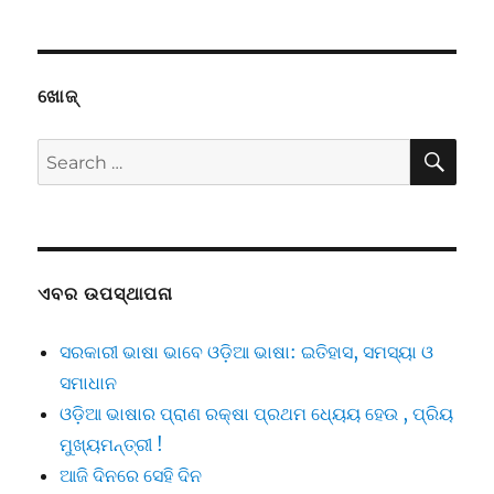
ଖୋଜ୍
SE
Search
for:
ଏବର ଉପସ୍ଥାପନା
ସରକାରୀ ଭାଷା ଭାବେ ଓଡ଼ିଆ ଭାଷା: ଇତିହାସ, ସମସ୍ୟା ଓ
ସମାଧାନ
ଓଡ଼ିଆ ଭାଷାର ପ୍ରାଣ ରକ୍ଷା ପ୍ରଥମ ଧ୍ୟେୟ ହେଉ , ପ୍ରିୟ
ମୁଖ୍ୟମନ୍ତ୍ରୀ !
ଆଜି ଦିନରେ ସେହି ଦିନ