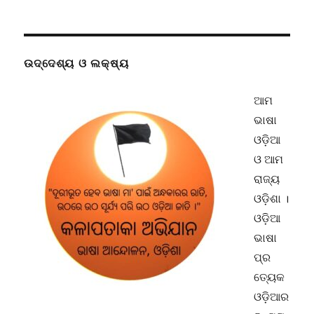
ଉଦ୍ଦେଶ୍ୟ ଓ ଲକ୍ଷ୍ୟ
ଆମ
ଭାଷା
ଓଡ଼ିଆ
ଓ ଆମ
ରାଜ୍ୟ
ଓଡ଼ିଶା ।
ଓଡ଼ିଆ
ଭାଷା
ପ୍ର
ତ୍ୟେକ
ଓଡ଼ିଆର