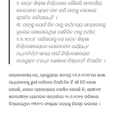
୨. ଉଚ୍ଚ ଶିକ୍ଷା ନିର୍ଦ୍ଦେଶକ କୌଣସି ସମବର୍ଗୀୟ
କଲେଜରେ ସ୍ଥାନ ଠାବ କରି ତାଙ୍କୁ ସେଠାରେ
ସ୍ଥାନିତ କରିପାରନ୍ତି ।
୩. ତାଙ୍କୁ ଯେଉଁ ଦିନ ଠାରୁ କର୍ତ୍ତବ୍ୟ ସମ୍ପାଦନରୁ
ଦୂରେଇ ରଖାଯାଇଥିଲା ସେହିଦିନ ଠାରୁ ଅର୍ଥାତ୍
୨.୭.୨୦୦୮ ତାରିଖଠାରୁ ସେ ଉଚ୍ଚ ଶିକ୍ଷା
ନିର୍ଦ୍ଦେଶାଳୟରେ ଯୋଗଦେବା ପର୍ଯ୍ୟନ୍ତ
ଅନ୍ତର୍ବର୍ତ୍ତୀ ସମୟ ପାଇଁ ନିର୍ଦ୍ଦେଶାଳୟର
ଉପଯୁକ୍ତ ତଦନ୍ତ ଶେଷରେ ନିଷ୍ପତ୍ତି ନିଆଯିବ ।
ଉଲ୍ଲେଖନୀୟ ଯେ, ପ୍ରଦ୍ୟୁମ୍ନ ଶତପଥି ୧୬.୭.୨୦୧୮ରେ ଭାଷା
ଆନ୍ଦୋଳନକୁ ଛୁରୀ ମାରିବାର ତିଆସି ଦିନ ହିଁ ଏହି ଚିଠି ଲେଖା
ହୋଇଛି, ଯାହାର ପ୍ରାରମ୍ଭରେ ଘୋଷିତ ହୋଇଛି କି, ଶ୍ରୀମତୀ
ଷଡଙ୍ଗୀଙ୍କ ଯୋଗଦାନ ସମ୍ପର୍କରେ ୨୨.୬.୨୦୧୫ ତାରିଖରେ
ଦିଆଯାଇଥିବା ୧୩୨୯୦ ସଂଖ୍ୟକ ପତ୍ରକୁ ନିରସ୍ତ କରାଗଲା ।