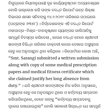
ବିରୁଦ୍ଧରେ ନିୟମାନୁଯାୟୀ ଦୃଢ କାର୍ଯ୍ୟାନୁଷ୍ଠାନ ଅତ୍ୟାବଶ୍ୟକ
ବୋଲି ଉଲ୍ଲେଖ କରି ତାଙ୍କ ତଦନ୍ତ ରିପୋର୍ଟ ଉଚ୍ଚ ଶିକ୍ଷା
ବିଭାଗର ଶାସନ ସଚିବଙ୍କୁ ୧୪.୨.୨୦୧୯ ତାରିଖରେ ପଠାଇଲେ
(ପତ୍ରାଙ୍କ ୬୩୫୮) । ନିର୍ଦ୍ଦେଶକଙ୍କ ଏହି ତଦନ୍ତ ରିପୋର୍ଟ
ମହାପାତ୍ର-ମିଶ୍ର-ବାଳକୃଷ୍ଣାନ ଗ୍ୟାଙ୍ଗର ଜାଲିଆତିକୁ
ସମ୍ପୂର୍ଣ ବିବସ୍ତ୍ର କରିଦେଲା , କାରଣ ତଦନ୍ତ ବେଳେ ଶ୍ରୀମତୀ
ଷଡଙ୍ଗୀ ବିଭିନ୍ନ ତାରିଖର ଡାକ୍ତରୀ କାଗଜ ଦେଖାଇ ଅସୁସ୍ଥତା
ହେତୁ ସେ ଅନୁପସ୍ଥିତ ଥିବା କହିଥିଲେ । ରିପୋର୍ଟରେ ଲେଖା ଅଛି,
“Smt. Sarangi submitted a written submission
along with copy of some medical prescription
papers and medical fitness certificate which
she claimed justify her long absence from
duty.” । ଯଦି ଶ୍ରୀମତୀ ଷଡଙ୍ଗୀଙ୍କ ନିଜ କହିବା ଅନୁସାରେ,
ଅସୁସ୍ଥତା ହେତୁ ସେ ଅନୁପସ୍ଥିତ ଥିଲେ ଓ କର୍ତ୍ତବ୍ୟ ସମ୍ପାଦନ
କରିପାରିନଥିଲେ, ତେବେ ତାଙ୍କୁ “କର୍ତ୍ତବ୍ୟ ସମ୍ପାଦନରୁ
ଦୂରେଇ ରଖାଯାଇଥିଲା” ବୋଲି ସରକାରୀ ସିଦ୍ଧାନ୍ତ ଯେ ସମ୍ପୂର୍ଣ