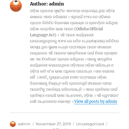
Author:
admin
ଓଡ଼ିଶା ପ୍ରଦେଶ ସୃଷ୍ଟିର ଏକମାତ୍ର ଉଦ୍ଦେଶ୍ୟ ଥିଲା ଓଡ଼ିଆ
ଭାଷାରେ ଏହାର ପରିଚାଳନା । ଏଥିପାଇଁ ୧୯୫୪ ରେ ଓଡ଼ିଶାର
ପ୍ରଥମ ନିର୍ବାଚିତ ବିଧାନସଭା ପ୍ରଣୟନ ଓ ପ୍ରବର୍ତ୍ତନ କରିଥିଲା
ଓଡ଼ିଶା ଦାପ୍ତରିକ ଭାଷା ଆଇନ (Odisha Official
Language Act) । ଏହି ଆଇନ କାର୍ଯ୍ୟକାରୀ
ହୋଇପାରୁନଥିବାରୁ ୨୦୧୫ ରେ ଗଠିତ ମନ୍ତ୍ରୀସ୍ତରୀୟ କମିଟିରେ
ସଦସ୍ୟ ଥିବା ସୁଭାଷ ଚନ୍ଦ୍ର ପଟ୍ଟନାୟକ ଆଇନ ସଂଶୋଧନ
ମାଧ୍ୟମରେ ଏହି ଆଇନର ସଶକ୍ତିକରଣ ପାଇଁ ନିଜର ପ୍ରସ୍ତାବ
ସହ ଏକ ଚିଠାବିଧାନ ପ୍ରଦାନ କରିଥିଲେ । ତାହାକୁ ସମ୍ପୂର୍ଣତଃ
କାର୍ଯ୍ୟକାରୀ କରାଯାଇଥିଲେ ଓଡ଼ିଆରେ ଓଡ଼ିଶା ଚାଲିଥାନ୍ତା ଓ
ଓଡ଼ିଆ ଜାତି ତା'ର ଭାଷା ଅଧିକାର ପାଇଥାନ୍ତା । ତାହା କରାଗଲା
ନାହିଁ । ଓଲଟି, ମୁଖ୍ୟମନ୍ତ୍ରୀ ନବୀନ ପଟ୍ଟନାୟକ ଓଡ଼ିଶା
ବିଧାନସଭାକୁ ବିଭ୍ରାନ୍ତ କରି ପ୍ରମାଦପୂର୍ଣ ସଂଶୋଧନ ଦ୍ଵାରା
ଆଇନଟିକୁ ଅକର୍ମଣ୍ୟ କରିଦେଇଛନ୍ତି । ଏହାର ପ୍ରତିକାର ପାଇଁ
ପ୍ରତିଷ୍ଠା ହୋଇଛି ଭାଷା ଆନ୍ଦୋଳନ, ଓଡ଼ିଶା । ଏହି ୱେବସାଇଟ
ସେହି ଆନ୍ଦୋଳନର ନଭମଞ୍ଚ ।
View all posts by admin
Author
Posted
Categories
Tags
admin
November 27, 2019
Uncategorized