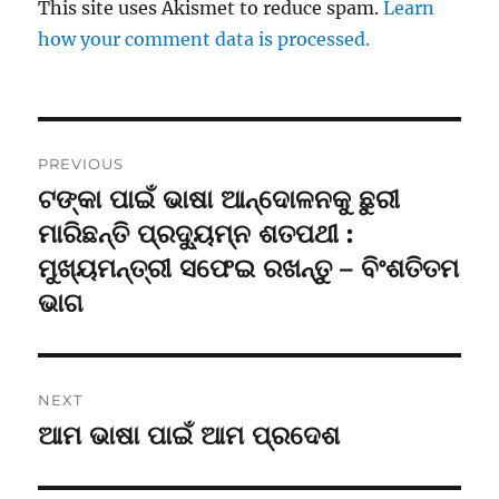
This site uses Akismet to reduce spam.
Learn
how your comment data is processed.
Post
PREVIOUS
navigation
ଟଙ୍କା ପାଇଁ ଭାଷା ଆନ୍ଦୋଳନକୁ ଛୁରୀ
Previous
post:
ମାରିଛନ୍ତି ପ୍ରଦ୍ୟୁମ୍ନ ଶତପଥୀ :
ମୁଖ୍ୟମନ୍ତ୍ରୀ ସଫେଇ ରଖନ୍ତୁ – ବିଂଶତିତମ
ଭାଗ
NEXT
ଆମ ଭାଷା ପାଇଁ ଆମ ପ୍ରଦେଶ
Next
post: