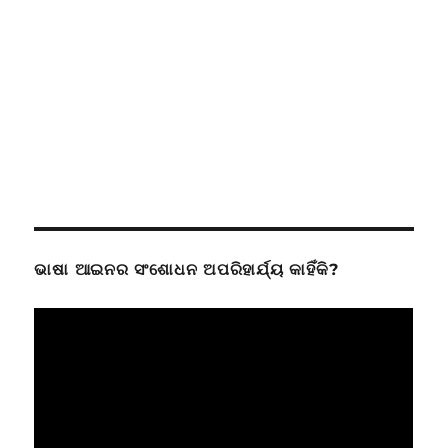
ଭାଷା ଆଇନର ସଂଶୋଧନ ଅପରିହାର୍ଯ୍ୟ କାହିଁକି?