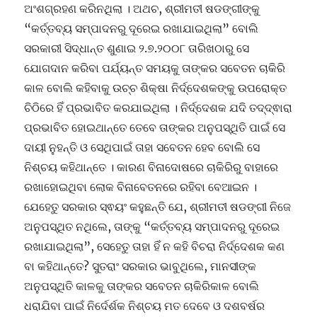
ଅଂଶଗ୍ରହଣ କରିନଥିଲା । ଅଥଚ, ଶ୍ରୀମତୀ ଷଡଙ୍ଗୀଙ୍କୁ
“କର୍ତ୍ତବ୍ୟ ସମ୍ପାଦନରୁ ଦୂରେଇ ରଖାଯାଇଥିଲା” ବୋଲି
ସରକାରୀ ସିଦ୍ଧାନ୍ତ ଶୁଣାଇ ୨.୭.୨୦୦୮ ତାରିଖଠାରୁ ସେ
ଯୋଗଦାନ କରିବା ପର୍ଯ୍ୟନ୍ତ ସମୟକୁ ତାଙ୍କର ସବେତନ ଚାକିରି
କାଳ ବୋଲି କହିବାକୁ ଉଚ୍ଚ ଶିକ୍ଷା ନିର୍ଦ୍ଦେଶକଙ୍କୁ ଉପରୋକ୍ତ
ଚିଠିରେ ହିଁ ପ୍ରଭାବିତ କରଯାଇଥିଲା । ନିର୍ଦ୍ଦେଶକ ଯଦି ତଦ୍ଦ୍ଵାରା
ପ୍ରଭାବିତ ହୋଇଥାନ୍ତେ ତେବେ ତାଙ୍କର ଅନୁପସ୍ଥିତି ପାଇଁ ସେ
ଦାୟୀ ନୁହନ୍ତି ଓ ସେଥିପାଇଁ ତାହା ସବେତନ ହେବ ବୋଲି ସେ
ନିଶ୍ଚୟ କହିଥାନ୍ତେ । କାରଣ ବିନାଦୋଷରେ ଚାକିରିରୁ ବାହାରେ
ରଖାହୋଇଥିବା ଲୋକ ବିନାବେତନରେ ରହିବା ବେଆଇନ ।
ଯେହେତୁ ସରକାର ସ୍ଵୟଂ କହୁଛନ୍ତି ଯେ, ଶ୍ରୀମତୀ ଷଡଙ୍ଗୀ ନିଜେ
ଅନୁପସ୍ଥିତ ନଥିଲେ, ତାଙ୍କୁ “କର୍ତ୍ତବ୍ୟ ସମ୍ପାଦନରୁ ଦୂରେଇ
ରଖାଯାଇଥିଲା”, ସେହେତୁ ତାହା ହିଁ ନ କହି ବିଚରା ନିର୍ଦ୍ଦେଶକ କଣ
ବା କହିଥାନ୍ତେ? ସୁତରାଂ ସରକାର ଭାବୁଥିଲେ, ମାନସୀଙ୍କ
ଅନୁପସ୍ଥିତି କାଳକୁ ତାଙ୍କର ସବେତନ ଚାକିରିକାଳ ବୋଲି
ଧରାଯିବା ପାଇଁ ନିର୍ଦେର୍ଶକ ନିଶ୍ଚୟ ମତ ଦେବେ ଓ ଦଶବର୍ଷର