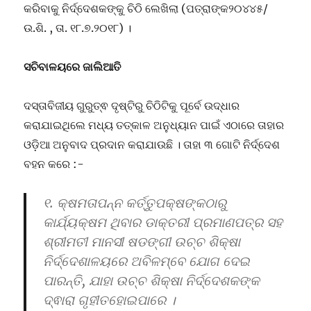
କରିବାକୁ ନିର୍ଦ୍ଦେଶକଙ୍କୁ ଚିଠି ଲେଖିଲା (ପତ୍ରାଙ୍କ୨୦୪୪୫/
ଉ.ଶି. , ତା. ୧୮.୭.୨୦୧୮) ।
ସଚିବାଳୟରେ ଜାଲିଆତି
ଦସ୍ତାବିଜୀୟ ଗୁରୁତ୍ଵ ଦୃଷ୍ଟିରୁ ଚିଠିଟିକୁ ପୂର୍ବେ ଉଦ୍ଧାର
କରାଯାଇଥିଲେ ମଧ୍ୟ ତତ୍କାଳ ଅନୁଧ୍ୟାନ ପାଇଁ ଏଠାରେ ତାହାର
ଓଡ଼ିଆ ଅନୁବାଦ ପ୍ରଦାନ କରାଯାଉଛି । ତାହା ୩ ଗୋଟି ନିର୍ଦ୍ଦେଶ
ବହନ କରେ :-
୧. କ୍ଷମତାପନ୍ନ କର୍ତ୍ତୁପକ୍ଷଙ୍କଠାରୁ
କାର୍ଯ୍ୟକ୍ଷମ ଥିବାର ଡାକ୍ତରୀ ପ୍ରମାଣପତ୍ର ସହ
ଶ୍ରୀମତୀ ମାନସୀ ଷଡଙ୍ଗୀ ଉଚ୍ଚ ଶିକ୍ଷା
ନିର୍ଦ୍ଦେଶାଳୟରେ ଅବିଳମ୍ବେ ଯୋଗ ଦେଇ
ପାରନ୍ତି, ଯାହା ଉଚ୍ଚ ଶିକ୍ଷା ନିର୍ଦ୍ଦେଶକଙ୍କ
ଦ୍ଵାରା ଗୃହୀତହୋଇପାରେ ।