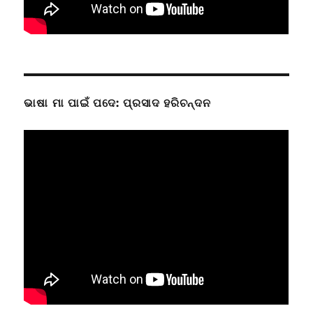
ଭାଷା ମା ପାଇଁ ପଦେ: ପ୍ରସାଦ ହରିଚନ୍ଦନ