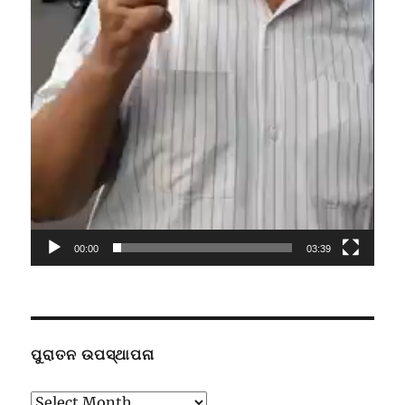
00:00
03:39
ପୁରାତନ ଉପସ୍ଥାପନା
ପୁରାତନ