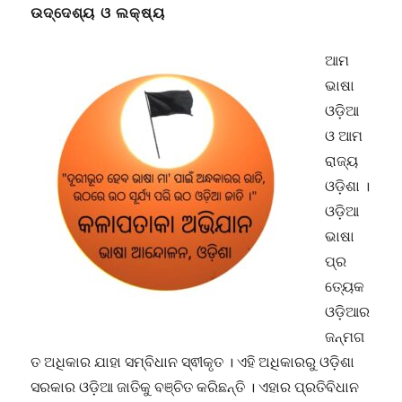
ଉଦ୍ଦେଶ୍ୟ ଓ ଲକ୍ଷ୍ୟ
ଆମ
ଭାଷା
ଓଡ଼ିଆ
ଓ ଆମ
ରାଜ୍ୟ
ଓଡ଼ିଶା ।
ଓଡ଼ିଆ
ଭାଷା
ପ୍ର
ତ୍ୟେକ
ଓଡ଼ିଆର
ଜନ୍ମଗ
ତ ଅଧିକାର ଯାହା ସମ୍ବିଧାନ ସ୍ଵୀକୃତ । ଏହି ଅଧିକାରରୁ ଓଡ଼ିଶା
ସରକାର ଓଡ଼ିଆ ଜାତିକୁ ବଞ୍ଚିତ କରିଛନ୍ତି । ଏହାର ପ୍ରତିବିଧାନ