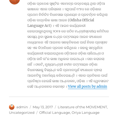
ଓଡ଼ିଶା ପ୍ରଦେଶ ସୃଷ୍ଟିର ଏକମାତ୍ର ଉଦ୍ଦେଶ୍ୟ ଥିଲା ଓଡ଼ିଆ
ଭାଷାରେ ଏହାର ପରିଚାଳନା । ଏଥିପାଇଁ ୧୯୫୪ ରେ ଓଡ଼ିଶାର
ପ୍ରଥମ ନିର୍ବାଚିତ ବିଧାନସଭା ପ୍ରଣୟନ ଓ ପ୍ରବର୍ତ୍ତନ କରିଥିଲା
ଓଡ଼ିଶା ଦାପ୍ତରିକ ଭାଷା ଆଇନ (Odisha Official
Language Act) । ଏହି ଆଇନ କାର୍ଯ୍ୟକାରୀ
ହୋଇପାରୁନଥିବାରୁ ୨୦୧୫ ରେ ଗଠିତ ମନ୍ତ୍ରୀସ୍ତରୀୟ କମିଟିରେ
ସଦସ୍ୟ ଥିବା ସୁଭାଷ ଚନ୍ଦ୍ର ପଟ୍ଟନାୟକ ଆଇନ ସଂଶୋଧନ
ମାଧ୍ୟମରେ ଏହି ଆଇନର ସଶକ୍ତିକରଣ ପାଇଁ ନିଜର ପ୍ରସ୍ତାବ
ସହ ଏକ ଚିଠାବିଧାନ ପ୍ରଦାନ କରିଥିଲେ । ତାହାକୁ ସମ୍ପୂର୍ଣତଃ
କାର୍ଯ୍ୟକାରୀ କରାଯାଇଥିଲେ ଓଡ଼ିଆରେ ଓଡ଼ିଶା ଚାଲିଥାନ୍ତା ଓ
ଓଡ଼ିଆ ଜାତି ତା'ର ଭାଷା ଅଧିକାର ପାଇଥାନ୍ତା । ତାହା କରାଗଲା
ନାହିଁ । ଓଲଟି, ମୁଖ୍ୟମନ୍ତ୍ରୀ ନବୀନ ପଟ୍ଟନାୟକ ଓଡ଼ିଶା
ବିଧାନସଭାକୁ ବିଭ୍ରାନ୍ତ କରି ପ୍ରମାଦପୂର୍ଣ ସଂଶୋଧନ ଦ୍ଵାରା
ଆଇନଟିକୁ ଅକର୍ମଣ୍ୟ କରିଦେଇଛନ୍ତି । ଏହାର ପ୍ରତିକାର ପାଇଁ
ପ୍ରତିଷ୍ଠା ହୋଇଛି ଭାଷା ଆନ୍ଦୋଳନ, ଓଡ଼ିଶା । ଏହି ୱେବସାଇଟ
ସେହି ଆନ୍ଦୋଳନର ନଭମଞ୍ଚ ।
View all posts by admin
Author
Posted
Categories
admin
May 13, 2017
Literature of the MOVEMENT
,
on
Tags
Uncategorized
Official Language
,
Oriya Language