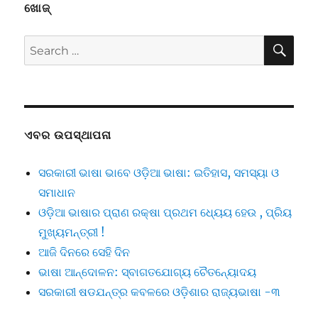
ଖୋଜ୍
SE
Search
for:
ଏବର ଉପସ୍ଥାପନା
ସରକାରୀ ଭାଷା ଭାବେ ଓଡ଼ିଆ ଭାଷା: ଇତିହାସ, ସମସ୍ୟା ଓ
ସମାଧାନ
ଓଡ଼ିଆ ଭାଷାର ପ୍ରାଣ ରକ୍ଷା ପ୍ରଥମ ଧ୍ୟେୟ ହେଉ , ପ୍ରିୟ
ମୁଖ୍ୟମନ୍ତ୍ରୀ !
ଆଜି ଦିନରେ ସେହି ଦିନ
ଭାଷା ଆନ୍ଦୋଳନ: ସ୍ବାଗତଯୋଗ୍ୟ ଚୈତନ୍ୟୋଦୟ
ସରକାରୀ ଷଡଯନ୍ତ୍ର କବଳରେ ଓଡ଼ିଶାର ରାଜ୍ୟଭାଷା -୩