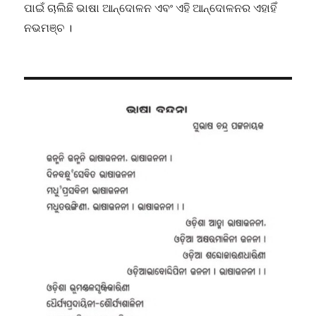
ପାଇଁ ଚାଲିଛି ଭାଷା ଆନ୍ଦୋଳନ ଏବଂ ଏହି ଆନ୍ଦୋଳନର ଏହାହିଁ
ନଭମଞ୍ଚ ।