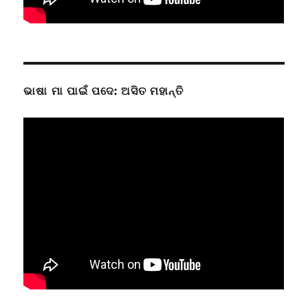
ଭାଷା ମା ପାଇଁ ପଦେ: ଅସିତ ମହାନ୍ତି