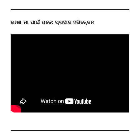
ଭାଷା ମା ପାଇଁ ପଦେ: ପ୍ରସାଦ ହରିଚନ୍ଦନ