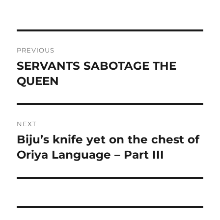
Post
PREVIOUS
navigation
SERVANTS SABOTAGE THE
Previous
post:
QUEEN
NEXT
Biju’s knife yet on the chest of
Next
post:
Oriya Language – Part III