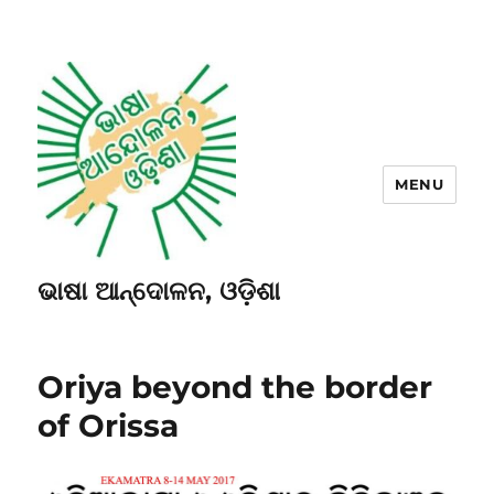
MENU
ଭାଷା ଆନ୍ଦୋଳନ, ଓଡ଼ିଶା
Oriya beyond the border
of Orissa