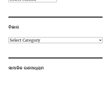
ଉପସ୍ଥାପନା
ବିଭାଗ
ବିଭାଗ
ସାମାଜିକ ଗଣମାଧ୍ୟମ