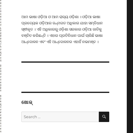
ଆମ ଭାଷା ଓଡ଼ିଆ ଓ ଆମ ରାଜ୍ୟ ଓଡ଼ିଶା । ଓଡ଼ିଆ ଭାଷା
ପ୍ରତ୍ୟେକ ଓଡ଼ିଆର ଜନ୍ମଗତ ଅଧିକାର ଯାହା ସମ୍ବିଧାନ
ସ୍ଵୀକୃତ । ଏହି ଅଧିକାରରୁ ଓଡ଼ିଶା ସରକାର ଓଡ଼ିଆ ଜାତିକୁ
ବଞ୍ଚିତ କରିଛନ୍ତି । ଏହାର ପ୍ରତିବିଧାନ ପାଇଁ ଚାଲିଛି ଭାଷା
ଆନ୍ଦୋଳନ ଏବଂ ଏହି ଆନ୍ଦୋଳନର ଏହାହିଁ ନଭମଞ୍ଚ ।
ଖୋଜ୍
SEARCH
Search
for: