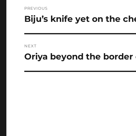
Post
PREVIOUS
navigation
Biju’s knife yet on the ch
Previous
post:
NEXT
Oriya beyond the border 
Next
post: