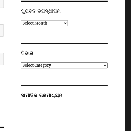
ପୁରାତନ ଉପସ୍ଥାପନା
ପୁରାତନ
ଉପସ୍ଥାପନା
ବିଭାଗ
ବିଭାଗ
ସାମାଜିକ ଗଣମାଧ୍ୟମ