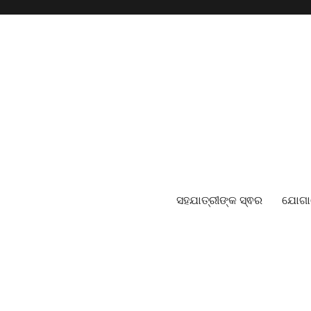
ସହଯାତ୍ରୀଙ୍କ ସ୍ଵର
ଯୋଗ