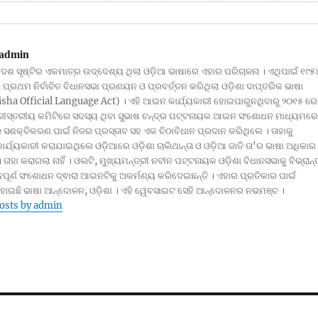
admin
ଦେଶ ସୃଷ୍ଟିର ଏକମାତ୍ର ଉଦ୍ଦେଶ୍ୟ ଥିଲା ଓଡ଼ିଆ ଭାଷାରେ ଏହାର ପରିଚାଳନା । ଏଥିପାଇଁ ୧୯୫
ପ୍ରଥମ ନିର୍ବାଚିତ ବିଧାନସଭା ପ୍ରଣୟନ ଓ ପ୍ରବର୍ତ୍ତନ କରିଥିଲା ଓଡ଼ିଶା ଦାପ୍ତରିକ ଭାଷା
ha Official Language Act) । ଏହି ଆଇନ କାର୍ଯ୍ୟକାରୀ ହୋଇପାରୁନଥିବାରୁ ୨୦୧୫ ରେ
୍ରୀସ୍ତରୀୟ କମିଟିରେ ସଦସ୍ୟ ଥିବା ସୁଭାଷ ଚନ୍ଦ୍ର ପଟ୍ଟନାୟକ ଆଇନ ସଂଶୋଧନ ମାଧ୍ୟମରେ
ସଶକ୍ତିକରଣ ପାଇଁ ନିଜର ପ୍ରସ୍ତାବ ସହ ଏକ ଚିଠାବିଧାନ ପ୍ରଦାନ କରିଥିଲେ । ତାହାକୁ
 କାର୍ଯ୍ୟକାରୀ କରାଯାଇଥିଲେ ଓଡ଼ିଆରେ ଓଡ଼ିଶା ଚାଲିଥାନ୍ତା ଓ ଓଡ଼ିଆ ଜାତି ତା'ର ଭାଷା ଅଧିକାର
। ତାହା କରାଗଲା ନାହିଁ । ଓଲଟି, ମୁଖ୍ୟମନ୍ତ୍ରୀ ନବୀନ ପଟ୍ଟନାୟକ ଓଡ଼ିଶା ବିଧାନସଭାକୁ ବିଭ୍ରାନ୍
ପୂର୍ଣ ସଂଶୋଧନ ଦ୍ଵାରା ଆଇନଟିକୁ ଅକର୍ମଣ୍ୟ କରିଦେଇଛନ୍ତି । ଏହାର ପ୍ରତିକାର ପାଇଁ
 ହୋଇଛି ଭାଷା ଆନ୍ଦୋଳନ, ଓଡ଼ିଶା । ଏହି ୱେବସାଇଟ ସେହି ଆନ୍ଦୋଳନର ନଭମଞ୍ଚ ।
posts by admin