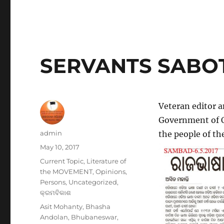
SERVANTS SABO
Veteran editor 
Government of O
Author
admin
the people of the
Posted
May 10, 2017
on
Categories
Current Topic
,
Literature of
the MOVEMENT
,
Opinions
,
Persons
,
Uncategorized
,
କ୍ରମବିକାଶ
Tags
Asit Mohanty
,
Bhasha
Andolan
,
Bhubaneswar
,