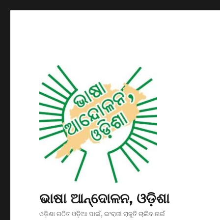
ଭାଷା ଆନ୍ଦୋଳନ, ଓଡ଼ିଶା
ଓଡ଼ିଶା ଗଠିତ ଓଡ଼ିଆ ପାଇଁ, ଇଂରାଜୀ ରାଜୁତି ଚାଲିବ ନାଇଁ