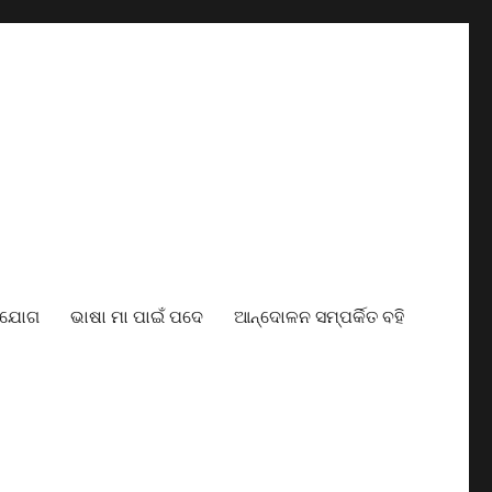
ାଯୋଗ
ଭାଷା ମା ପାଇଁ ପଦେ
ଆନ୍ଦୋଳନ ସମ୍ପର୍କିତ ବହି