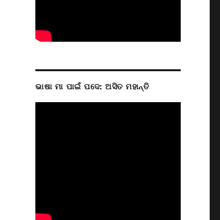
ଭାଷା ମା ପାଇଁ ପଦେ: ଅସିତ ମହାନ୍ତି