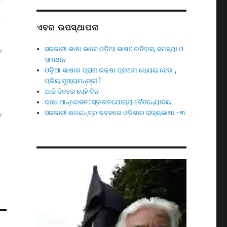
ଏବର ଉପସ୍ଥାପନା
ସରକାରୀ ଭାଷା ଭାବେ ଓଡ଼ିଆ ଭାଷା: ଇତିହାସ, ସମସ୍ୟା ଓ
୪
ସମାଧାନ
ଓଡ଼ିଆ ଭାଷାର ପ୍ରାଣ ରକ୍ଷା ପ୍ରଥମ ଧ୍ୟେୟ ହେଉ ,
ପ୍ରିୟ ମୁଖ୍ୟମନ୍ତ୍ରୀ !
ଆଜି ଦିନରେ ସେହି ଦିନ
ଭାଷା ଆନ୍ଦୋଳନ: ସ୍ବାଗତଯୋଗ୍ୟ ଚୈତନ୍ୟୋଦୟ
ସରକାରୀ ଷଡଯନ୍ତ୍ର କବଳରେ ଓଡ଼ିଶାର ରାଜ୍ୟଭାଷା -୩
ତ
Video
Player