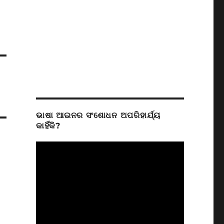
ଭାଷା ଆଇନର ସଂଶୋଧନ ଅପରିହାର୍ଯ୍ୟ
କାହିଁକି?