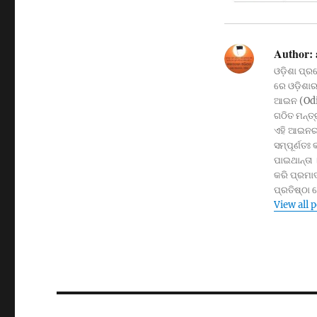
Author:
ଓଡ଼ିଶା ପ୍ର
ରେ ଓଡ଼ିଶାର 
ଆଇନ (Odis
ଗଠିତ ମନ୍ତ
ଏହି ଆଇନର 
ସମ୍ପୂର୍ଣତଃ
ପାଇଥାନ୍ତା 
କରି ପ୍ରମାଦ
ପ୍ରତିଷ୍ଠା
View all 