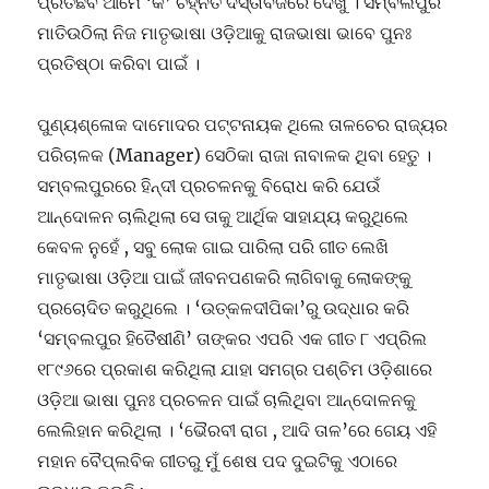
ପ୍ରତିଛବି ଆମେ ‘କ’ ଚିହ୍ନିତ ଦସ୍ତାବିଜରେ ଦେଖୁଁ । ସମ୍ବଲପୁର
ମାତିଉଠିଲା ନିଜ ମାତୃଭାଷା ଓଡ଼ିଆକୁ ରାଜଭାଷା ଭାବେ ପୁନଃ
ପ୍ରତିଷ୍ଠା କରିବା ପାଇଁ ।
ପୁଣ୍ୟଶ୍ଳୋକ ଦାମୋଦର ପଟ୍ଟନାୟକ ଥିଲେ ତାଳଚେର ରାଜ୍ୟର
ପରିଚାଳକ (Manager) ସେଠିକା ରାଜା ନାବାଳକ ଥିବା ହେତୁ ।
ସମ୍ବଲପୁରରେ ହିନ୍ଦୀ ପ୍ରଚଳନକୁ ବିରୋଧ କରି ଯେଉଁ
ଆନ୍ଦୋଳନ ଚାଲିଥିଲା ସେ ତାକୁ ଆର୍ଥିକ ସାହାଯ୍ୟ କରୁଥିଲେ
କେବଳ ନୁହେଁ , ସବୁ ଲୋକ ଗାଇ ପାରିଲା ପରି ଗୀତ ଲେଖି
ମାତୃଭାଷା ଓଡ଼ିଆ ପାଇଁ ଜୀବନପଣକରି ଲାଗିବାକୁ ଲୋକଙ୍କୁ
ପ୍ରଚୋଦିତ କରୁଥିଲେ । ‘ଉତ୍କଳଦୀପିକା’ରୁ ଉଦ୍ଧାର କରି
‘ସମ୍ବଲପୁର ହିତୈଷୀଣି’ ତାଙ୍କର ଏପରି ଏକ ଗୀତ ୮ ଏପ୍ରିଲ
୧୮୯୬ରେ ପ୍ରକାଶ କରିଥିଲା ଯାହା ସମଗ୍ର ପଶ୍ଚିମ ଓଡ଼ିଶାରେ
ଓଡ଼ିଆ ଭାଷା ପୁନଃ ପ୍ରଚଳନ ପାଇଁ ଚାଲିଥିବା ଆନ୍ଦୋଳନକୁ
ଲେଲିହାନ କରିଥିଲା । ‘ଭୈରବୀ ରାଗ , ଆଦି ତାଳ’ରେ ଗେୟ ଏହି
ମହାନ ବୈପ୍ଲବିକ ଗୀତରୁ ମୁଁ ଶେଷ ପଦ ଦୁଇଟିକୁ ଏଠାରେ