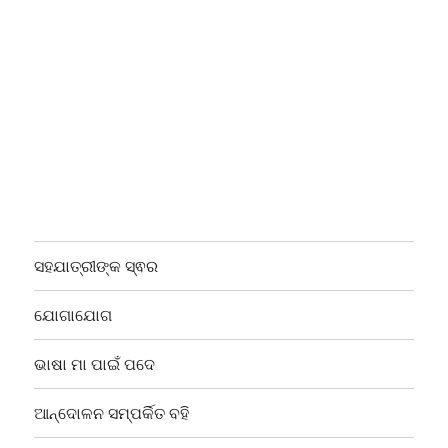
ସହଯାତ୍ରୀଙ୍କ ସ୍ଵର
ଯୋଗାଯୋଗ
ଭାଷା ମା ପାଇଁ ପଦେ
ଆନ୍ଦୋଳନ ସମ୍ପର୍କିତ ବହି