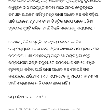
ହେଉ ବୋଲି ବିନବନ୍ଧୁ ପଟ୍ଟନାୟକଙ୍କ ମୂଳଯୁକ୍ତିକୁ କୁଳଗୌରବ
ମଧୁସୂଦନ ଦାସ ପରିପୁଷ୍ଟ କରିବା ପରେ ତାଙ୍କ ନେତୃତ୍ବରେ
ପରାଧୀନ ଭାରତର ସର୍ବଶ୍ରେଷ୍ଠ ଭାଷା ଆନ୍ଦୋଳନ କରି ଓଡ଼ିଆ
ଜାତି ଭାରତର ପ୍ରଥମ ଭାଷା ଭିତ୍ତିକ ରାଜ୍ୟ ଭାବେ ଓଡ଼ିଶା
ପ୍ରଦେଶ ସୃଷ୍ଟି କରିବା ପାଇଁ ବିଲାତି ସରକାରକୁ ବାଧ୍ୟକଲା ।
ଅତଏବ , ଓଡ଼ିଶା ସୃଷ୍ଟି ହୋଇଥିଲା କେବଳ ଗୋଟିଏ
ଉଦ୍ଦେଶ୍ୟରେ । ତାହା ହେଲା ଓଡ଼ିଆ ଭାଷାରେ ତାର ପ୍ରଶାସନିକ
ପରିଚାଳନା । ଏହି ଉଦ୍ଦେଶ୍ୟ ପଣ୍ଡ ହୋଇଚାଲିଥିବା ହେତୁ
ପଣ୍ଡକାରୀମାନଙ୍କ ବିରୁଦ୍ଧରେ ଦଣ୍ଡବିଧାନ ସକାଶେ ବିଧିକ
ବ୍ୟବସ୍ଥା କରିବା ପାଇଁ ଭାଷା ଆନ୍ଦୋଳନ ଚଳାଇଛି ତାର
କଳାପତାକା ଅଭିଯାନ । ଏହା ସଫଳହେବାକୁ ବାଧ୍ୟ ; କାରଣ ମା
ପାଇଁ ସଂଗ୍ରାମରେ ଜାତି କେବେ ହାରେ ନାହିଁ ।
ଜୟ ଓଡ଼ିଆ ଭାଷା ଜନନୀ ।
Posted
Categories
March 31, 2018
Current Topic
,
Literature of the