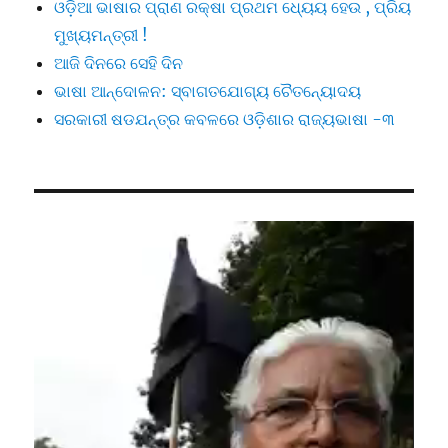
ଓଡ଼ିଆ ଭାଷାର ପ୍ରାଣ ରକ୍ଷା ପ୍ରଥମ ଧ୍ୟେୟ ହେଉ , ପ୍ରିୟ
ମୁଖ୍ୟମନ୍ତ୍ରୀ !
ଆଜି ଦିନରେ ସେହି ଦିନ
ଭାଷା ଆନ୍ଦୋଳନ: ସ୍ବାଗତଯୋଗ୍ୟ ଚୈତନ୍ୟୋଦୟ
ସରକାରୀ ଷଡଯନ୍ତ୍ର କବଳରେ ଓଡ଼ିଶାର ରାଜ୍ୟଭାଷା -୩
Video
Player