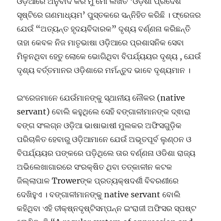
ଓଡ଼ିଆରେ ଅନୁବାଦ କରି ମୁଁ ମୋ ଲିଖିତ ‘ଓଡ଼ିଶା ପ୍ରଦେଶ
ସୃଷ୍ଟିରେ ଗଣମାଧ୍ୟମ’ ପୁସ୍ତକରେ ସନ୍ନିହିତ କରିଛି । ଫ୍ରେଜର
ଯେଉଁ “ଅତ୍ୟନ୍ତ ହୃଦୟବିଦାରକ” ଦୃଶ୍ୟ ବର୍ଣ୍ଣନା କରିଛନ୍ତି
ତାହା କେବଳ ନିଜ ମାତୃଭାଷା ଓଡ଼ିଆରେ ପ୍ରଶାସନିକ ସେବା
ମିଳୁନଥିବା ହେତୁ ଲୋକେ ଭୋଗିଥିବା ବିପର୍ଯ୍ୟୟର ଦୃଶ୍ୟ , ଯେଉଁ
ଦୃଶ୍ୟ ବର୍ତ୍ତମାନର ଓଡ଼ିଶାରେ ମର୍ମନ୍ତୁଦ ଭାବେ ଦୃଶ୍ୟମାନ ।
ଇଂରେଜମାନେ ଯେଉଁମାନଙ୍କୁ ସ୍ଥାନୀୟ ନୌକର (native
servant) ବୋଲି କହୁଥିଲେ ସେହି ବଙ୍ଗାଳୀମାନଙ୍କ ଦ୍ଵାରା
ବଙ୍ଗ ସଂଲଗ୍ନ ଓଡ଼ିଆ ଭାଷାଭାଷୀ ମୁଲକର ଅଫିସଗୁଡ଼ିକ
ପରିଚାଳିତ ହେବାରୁ ଓଡ଼ିଆମାନେ ଯେଉଁ ଅଭୂତପୂର୍ବ ଲୁଣ୍ଠନ ଓ
ବିପର୍ଯ୍ୟୟର ପଙ୍କରେ ପଡ଼ିଥିଲେ ତାର ବର୍ଣ୍ଣନା ଓଡିଶା ରାଜ୍ୟ
ଅଭିଲେଖାଗାରରେ ସଂରକ୍ଷିତ ଥିବା ତତ୍କାଳୀନ କଟକ
ଜିଲ୍ଲାପାଳ Trowerଙ୍କ ପ୍ରତ୍ୟକ୍ଷଦର୍ଶୀ ବିବରଣୀରେ
ଦେଖିହୁଏ । ବଙ୍ଗାଳୀମାନଙ୍କୁ native servant ବୋଲି
କହିଥିବା ଏହି ତୀକ୍ଷ୍ନଦୃଷ୍ଟିସମ୍ପନ୍ନ ଇଂରାଜୀ ଅଫିସର ସ୍ପଷ୍ଟ