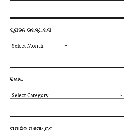
ପୁରାତନ ଉପସ୍ଥାପନା
ପୁରାତନ
ଉପସ୍ଥାପନା
ବିଭାଗ
ବିଭାଗ
ସାମାଜିକ ଗଣମାଧ୍ୟମ