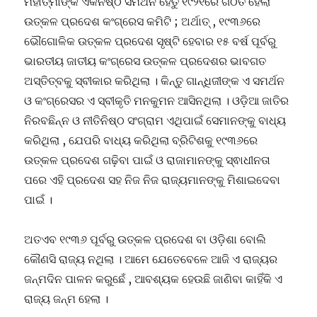
ମହାତ୍ମାଙ୍କ ଏକନିଷ୍ଠ ସମର୍ଥନ ହେତୁ ୧୯୨୧ରେ ଗଠିତ ହେଲା
ଉତ୍କଳ ପ୍ରଦେଶ କଂଗ୍ରେସ କମିଟି ; ଅର୍ଥାତ୍ , ୧୯୩୬ରେ
ଭୌଗୋଳିକ ଉତ୍କଳ ପ୍ରଦେଶ ସୃଷ୍ଟି ହେବାର ୧୫ ବର୍ଷ ପୂର୍ବରୁ
ଭାରତୀୟ ଜାତୀୟ କଂଗ୍ରେସ ଉତ୍କଳ ପ୍ରଦେଶର ଭାବଗତ
ଅସ୍ତିତ୍ବକୁ ସ୍ବୀକାର କରିଥିଲା । କିନ୍ତୁ ଗାନ୍ଧିଜୀଙ୍କ ଏ ସମର୍ଥନ
ଓ କଂଗ୍ରେସର ଏ ସ୍ବୀକୃତି ମନକୁମନ ଆସିନଥିଲା । ଓଡ଼ିଆ ଜାତିର
ନିରବଛିନ୍ନ ଓ ନୀତିନିଷ୍ଠ ସଂଗ୍ରାମ ଏଥିପାଇଁ ସେମାନଙ୍କୁ ବାଧ୍ୟ
କରିଥିଲା , ଯେପରି ବାଧ୍ୟ କରିଥିଲା ବ୍ରିଟିଶକୁ ୧୯୩୬ରେ
ଉତ୍କଳ ପ୍ରଦେଶ ଗଢ଼ିବା ପାଇଁ ଓ ରାଜାମାନଙ୍କୁ ସ୍ଵାଧୀନତା
ପରେ ଏହି ପ୍ରଦେଶ ସହ ନିଜ ନିଜ ରାଜ୍ୟମାନଙ୍କୁ ମିଶାଇଦେବା
ପାଇଁ ।
ଅତଏବ ୧୯୩୬ ପୂର୍ବରୁ ଉତ୍କଳ ପ୍ରଦେଶ ବା ଓଡ଼ିଶା ବୋଲି
କୌଣସି ରାଜ୍ୟ ନଥିଲା । ଆମେ ଯେତେବେଳେ ଆଜି ଏ ରାଜ୍ୟର
ଜନ୍ମଦିନ ପାଳନ କରୁଛେଁ , ଆବଶ୍ୟକ ହେଉଛି ଜାଣିବା କାହିଁକି ଏ
ରାଜ୍ୟ ଜନ୍ମ ହେଲା ।