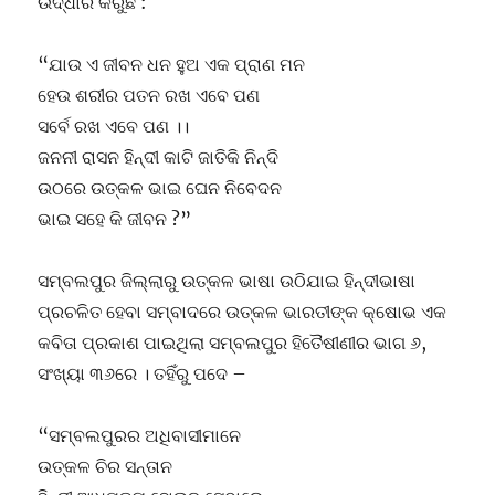
ଉଦ୍ଧାର କରୁଛି :
“ଯାଉ ଏ ଜୀବନ ଧନ ହୁଅ ଏକ ପ୍ରାଣ ମନ
ହେଉ ଶରୀର ପତନ ରଖ ଏବେ ପଣ
ସର୍ବେ ରଖ ଏବେ ପଣ ।।
ଜନନୀ ରାସନ ହିନ୍ଦୀ କାଟି ଜାତିକି ନିନ୍ଦି
ଉଠରେ ଉତ୍କଳ ଭାଇ ଘେନ ନିବେଦନ
ଭାଇ ସହେ କି ଜୀବନ ?”
ସମ୍ବଲପୁର ଜିଲ୍ଲାରୁ ଉତ୍କଳ ଭାଷା ଉଠିଯାଇ ହିନ୍ଦୀଭାଷା
ପ୍ରଚଳିତ ହେବା ସମ୍ବାଦରେ ଉତ୍କଳ ଭାରତୀଙ୍କ କ୍ଷୋଭ ଏକ
କବିତା ପ୍ରକାଶ ପାଇଥିଲା ସମ୍ବଲପୁର ହିତୈଷୀଣୀର ଭାଗ ୬,
ସଂଖ୍ୟା ୩୬ରେ । ତହିଁରୁ ପଦେ –
“ସମ୍ବଲପୁରର ଅଧିବାସୀମାନେ
ଉତ୍କଳ ଚିର ସନ୍ତାନ