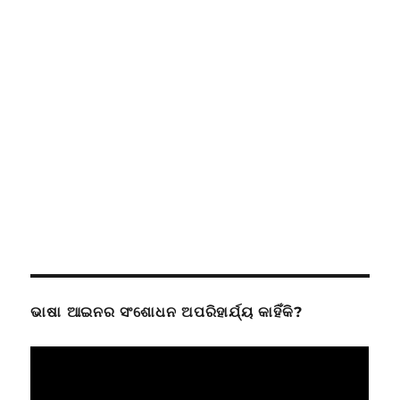
ଭାଷା ଆଇନର ସଂଶୋଧନ ଅପରିହାର୍ଯ୍ୟ କାହିଁକି?