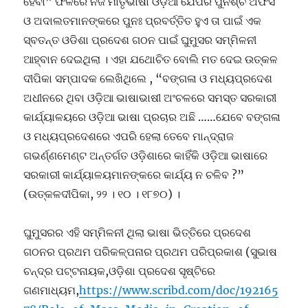
ହେବା” ଫଳରେ ନିଜ ମାତୃଭାଷା ଓଡ଼ିଆ ଯେପରି ପୁନଶ୍ଚ ଅଫିସ
ଓ ଅଦାଲତମାନଙ୍କରେ ପୁନଃ ପ୍ରବର୍ତ୍ତିତ ହୁଏ ତା ପାଇଁ ଏକ
ସ୍ବତନ୍ତ ଓଡିଶା ପ୍ରଦେଶ ଗଠନ ପାଇଁ ଘୁମୁସର ସମ୍ମିଳନୀ
ଆହ୍ବାନ ଦେଇଥିଲା । ଏହା ଯଥୋଚିତ ବୋଲି ମତ ଦେଇ ଉତ୍କଳ
ଦୀପିକା ସମ୍ପାଦକ ଲେଖିଥିଲେ , “ବଙ୍ଗଳା ଓ ମଧ୍ୟପ୍ରଦେଶ
ଅଧୀନରେ ଥିବା ଓଡ଼ିଆ ଭାଷାଭାଷୀ ଅଂଚଳରେ ସମସ୍ତ ସରକାରୀ
କାର୍ଯ୍ୟାଳୟରେ ଓଡ଼ିଆ ଭାଷା ପ୍ରଚାର ଅଛି ……ଯେବେ ବଙ୍ଗଳା
ଓ ମଧ୍ୟପ୍ରଦେଶରେ ଏପରି ହେଲା ତେବେ ମାନ୍ଦ୍ରାଜ
ଗଭର୍ଣ୍ଣମେଣ୍ଟ ଅନ୍ତର୍ଗତ ଓଡ଼ିଶାରେ କାହିଁକି ଓଡ଼ିଆ ଭାଷାରେ
ସରକାରୀ କାର୍ଯ୍ୟାଳୟମାନଙ୍କରେ କାର୍ଯ୍ୟ ନ ଚଳିବ ?”
(ଉତ୍କଳଦୀପିକା, ୨୨ । ୧୦ । ୧୮୭୦) ।
ଘୁମୁସରର ଏହି ସମ୍ମିଳନୀ ଥିଲା ଭାଷା ଭିତ୍ତିରେ ପ୍ରଦେଶ
ଗଠନର ପ୍ରଥମ ପରିକଳ୍ପନାର ପ୍ରଥମ ପରିପ୍ରକାଶ (ସୁଭାଷ
ଚନ୍ଦ୍ର ପଟ୍ଟନାୟକ,ଓଡ଼ିଶା ପ୍ରଦେଶ ସୃଷ୍ଟିରେ
ଗଣମାଧ୍ୟମ,
https://www.scribd.com/doc/192165