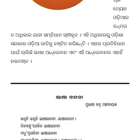
ତ୍ୟେକ
ଓଡ଼ିଆର
ଜନ୍ମଗ
ତ ଅଧିକାର ଯାହା ସମ୍ବିଧାନ ସ୍ଵୀକୃତ । ଏହି ଅଧିକାରରୁ ଓଡ଼ିଶା
ସରକାର ଓଡ଼ିଆ ଜାତିକୁ ବଞ୍ଚିତ କରିଛନ୍ତି । ଏହାର ପ୍ରତିବିଧାନ
ପାଇଁ ଚାଲିଛି ଭାଷା ଆନ୍ଦୋଳନ ଏବଂ ଏହି ଆନ୍ଦୋଳନର ଏହାହିଁ
ନଭମଞ୍ଚ ।