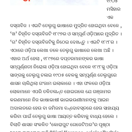
୧୯୦୫
ମସିହାର
ଏକ
ଦସ୍ତାବିଜ । ଏଇଟି ତେଲୁଗୁ ଭାଷାରେ ମୁଦ୍ରିତ ହୋଇଥିବା ବେଳେ ,
‘ଖ’ ଚିହ୍ନିତ ଦସ୍ତାବିଜଟି ୧୮୯୭ର ଓ ସମ୍ପୂର୍ଣ ଓଡ଼ିଆରେ ମୁଦ୍ରିତ ।
‘ଗ’ ଚିହ୍ନିତ ଦସ୍ତାବିଜଟିକୁ ନିଠେଇ ଦେଖନ୍ତୁ । ଏଇଟି ୧୮୯୮ର ।
ଏଠାରେ ଓଡ଼ିଆ ଲେଖା ତଳେ ତେଲୁଗୁ ଭାଷାରେ ଲେଖା ଅଛି ।
ଏହାର ଅର୍ଥ ହେଲା , ୧୮୯୭ରେ ଦପ୍ତରମାନଙ୍କର ଭାଷା
ସମ୍ପୂର୍ଣ୍ଣତଃ ନିରୋଳା ଓଡ଼ିଆ ହୋଇଥିବା ବେଳେ ୧୮୯୮କୁ ଓଡ଼ିଆ
ସାଙ୍ଗକୁ ତେଲୁଗୁ ଚଳାଇ ୧୯୦୫ ବେଳକୁ ସମ୍ପୂର୍ଣ୍ଣ ତେଲୁଗୁରେ
ଶାସନ ଚାଲିଥିଲା ଗଂଜାମ ଇଲାକାରେ । ଏହା ଫଳରେ ଓଡ଼ିଆ
ଲୋକମାନେ ଏପରି ତଳିତଳାନ୍ତ ହୋଇଗଲେ ଯେ ଗଞ୍ଜାମର
କରଣମାନେ ନିଜ ଭାଷାଭାଷୀ ଭାଇଭଉଣୀମାନଙ୍କୁ ଆଇନ
ଅଦାଲତରେ ହେଉ ବା ଜମିଜମା ବନ୍ଦୋବସ୍ତରେ ହେଉ ସାହାଯ୍ୟ
କରିବା ପାଇଁ ତେଲୁଗୁ ଭାଷା ଆୟତ୍ତ କରିବାକୁ ବାଧ୍ୟ ହେଲେ ।
ବିଲାତି ଶାସନ ସଂକଳିତ ‘କୋରାପୁଟ ଗେଜେଟିଅର’ର ପୃଷ୍ଠା