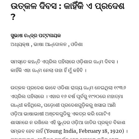
ଉତ୍କଳ ଦିବସ : କାହିଁକି ଏ ପ୍ରଦେଶ
?
ସୁଭାଷ ଚନ୍ଦ୍ର ପଟ୍ଟନାୟକ
ଅଧ୍ୟକ୍ଷ , ଭାଷା ଆନ୍ଦୋଳନ , ଓଡିଶା
ସମସ୍ତେ କହନ୍ତି ଏପ୍ରିଲ ପହିଲାରେ ଓଡ଼ିଶାର ଜନ୍ମ ଦିବସ ।
କାହିଁକି ଏହା ଜନ୍ମ ନେଲା ତାହା ହିଁ ମୁଁ କହିବି ।
ଉତ୍କଳ ପ୍ରଦେଶ ଭାବେ ଓଡିଶା ରାଜ୍ୟ ଜନ୍ମ ନେଇଥିଲା ୧୯୩୬
ଏପ୍ରିଲ ପହିଲାରେ । ଏହାର ୧୬ ବର୍ଷ ପୂର୍ବରୁ ୧୯୨୦ରେ ମହାତ୍ମା
ଗାନ୍ଧୀ କହିଥିଲେ, ପଡ଼ୋଶୀ ପ୍ରଦେଶଗୁଡ଼ିକରୁ ଖସାଇ ଆଣି
ଓଡ଼ିଆ ଭାଷାଭାଷୀ ଅଞ୍ଚଳଗୁଡିକୁ ଏକତ୍ର କରି ଗୋଟିଏ
ଶାସନରେ ନ ରଖିଲେ ଏହି ସୁନ୍ଦର ଓଡ଼ିଆ ଜାତିର ପ୍ରକୃତ ବିକାଶ
ସମ୍ଭବ ହେବ ନାହିଁ (
Young India, February 18, 1920)
।