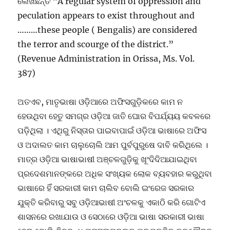
ଲେଖିଛନ୍ତି “A regular system of oppression and
peculation appears to exist throughout and
………these people ( Bengalis) are considered
the terror and scourge of the district.”
(Revenue Administration in Orissa, Ms. Vol.
387)
ଅତଏବ, ମାତୃଭାଷା ଓଡ଼ିଆରେ ଅଫିସଗୁଡ଼ିକରେ କାମ ନ
ହେଉଥିବା ହେତୁ ସମଗ୍ର ଓଡ଼ିଆ ଜାତି ଘୋର ବିପର୍ଯ୍ୟୟ କବଳରେ
ପଡ଼ିଥିଲା । ଏଥିରୁ ନିସ୍ତାର ପାଇବାପାଇଁ ଓଡ଼ିଆ ଭାଷାରେ ଅଫିସ
ଓ ଅଦାଲତ କାମ ଚାଲୁଚୋଲି ଆମ ପୁର୍ବପୁରୁଷେ ଦାବି କରିଥିଲେ ।
ମାତ୍ର ଓଡ଼ିଆ ଭାଷାଭାଷୀ ଅଞ୍ଚଳଗୁଡ଼ିକୁ ଖୂଂଦିଦିଆଯାଇଥିବା
ପ୍ରଦେଶମାନଙ୍କରେ ଅଧିକ ସଂଖ୍ୟକ ଲୋକ ବ୍ୟବହାର କରୁଥିବା
ଭାଷାରେ ହିଁ ସରକାରୀ କାମ ଚାଲିବ ବୋଲି ଇଂରେଜ ସରକାର
ଯୁକ୍ତି କରିବାରୁ ସବୁ ଓଡ଼ିଆଭାଷୀ ଅଂଚଳକୁ ଏକାଠି କରି ଗୋଟିଏ
ଶାସନରେ ରଖାଯାଉ ଓ ସେଠାରେ ଓଡ଼ିଆ ଭାଷା ସରକାରୀ ଭାଷା