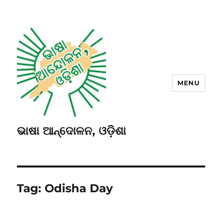
MENU
ଭାଷା ଆନ୍ଦୋଳନ, ଓଡ଼ିଶା
Tag:
Odisha Day