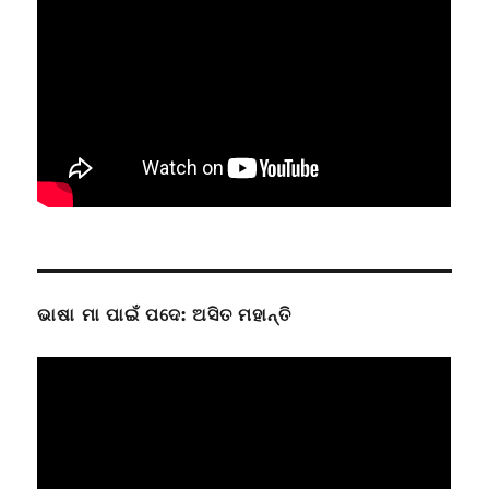
ଭାଷା ମା ପାଇଁ ପଦେ: ଅସିତ ମହାନ୍ତି