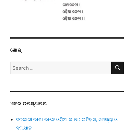
ଖୋଜ୍
SE
Search
for:
ଏବର ଉପସ୍ଥାପନା
ସରକାରୀ ଭାଷା ଭାବେ ଓଡ଼ିଆ ଭାଷା: ଇତିହାସ, ସମସ୍ୟା ଓ
ସମାଧାନ