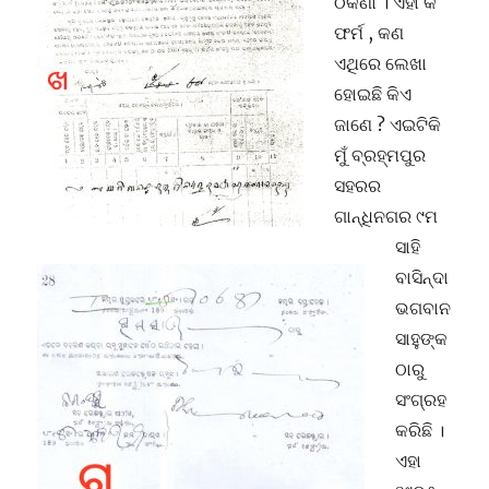
ଠିକଣା । ଏହା କି
ଫର୍ମ , କଣ
ଏଥିରେ ଲେଖା
ହୋଇଛି କିଏ
ଜାଣେ ? ଏଇଟିକି
ମୁଁ ବ୍ରହ୍ମପୁର
ସହରର
ଗାନ୍ଧିନଗର ୯ମ
ସାହି
ବାସିନ୍ଦା
ଭଗବାନ
ସାହୁଙ୍କ
ଠାରୁ
ସଂଗ୍ରହ
କରିଛି ।
ଏହା