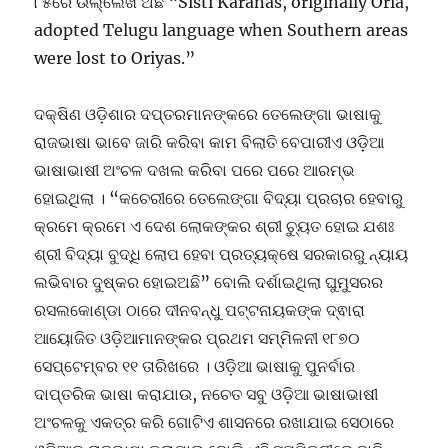
୮୫ରେ ଉଲ୍ଲେଖ ଅଛି “Sisti Karanas, originally Oria,
adopted Telugu language when Southern areas
were lost to Oriyas.”
ଦକ୍ଷିଣ ଓଡ଼ିଶାର ଦପ୍ତରମାନଙ୍କରେ ତେଲେଙ୍ଗା ଭାଷାକୁ
ରାଜଭାଷା ଭାବେ ଜାରି କରିବା କାମ ବିଲାତି ବେପାରୀଏ ଓଡ଼ିଆ
ଭାଷାଭାଷୀ ଅଂଚଳ ଦଖଲ କରିବା ପରେ ପରେ ଆରମ୍ଭ
ହୋଇଥିଲା । “କଚେରୀରେ ତେଲେଙ୍ଗା ବିଦ୍ୟା ପ୍ରଚାର ହେବାରୁ
କ୍ରମେ କ୍ରମେ ଏ ଦେଶ ଲୋକଙ୍କର ଶ୍ରୀ ଚ୍ୟୁତ ହୋଇ ଯଶଃ
ଶ୍ରୀ ବିଦ୍ୟା ବୁଦ୍ଧି ଲୋପ ହେବା ପ୍ରତ୍ୟକ୍ଷେ ସରକାରରୁ ନ୍ୟାୟ
ଲଭିବାର ଦୁଷ୍କର ହୋଇଅଛି” ବୋଲି ଦର୍ଶାଇଥିଲା ଘୁମୁସରର
ରସଲକୋଣ୍ଡା ଠାରେ ଦୀନବନ୍ଧୁ ପଟ୍ଟନାୟକଙ୍କ ଦ୍ଵାରା
ଆୟୋଜିତ ଓଡ଼ିଆମାନଙ୍କର ପ୍ରଥମ ସମ୍ମିଳନୀ ୧୮୭୦
ସେପ୍ଟେମ୍ବର ୧୧ ତାରିଖରେ । ଓଡ଼ିଆ ଭାଷାକୁ ପୁନର୍ବାର
ଦାପ୍ତରିକ ଭାଷା କରାଯାଉ, ନଚେତ ସବୁ ଓଡ଼ିଆ ଭାଷାଭାଷୀ
ଅଂଚଳକୁ ଏକତ୍ର କରି ଗୋଟିଏ ଶାସନରେ ରଖାଯାଇ ସେଠାରେ