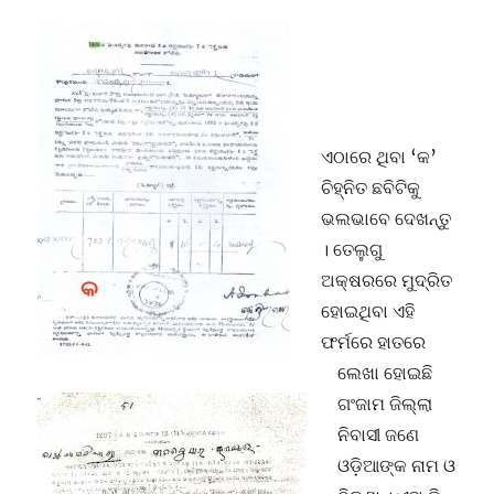
ଏଠାରେ ଥିବା ‘କ’
ଚିହ୍ନିତ ଛବିଟିକୁ
ଭଲଭାବେ ଦେଖନ୍ତୁ
। ତେଲୁଗୁ
ଅକ୍ଷରରେ ମୁଦ୍ରିତ
ହୋଇଥିବା ଏହି
ଫର୍ମରେ ହାତରେ
ଲେଖା ହୋଇଛି
ଗଂଜାମ ଜିଲ୍ଲା
ନିବାସୀ ଜଣେ
ଓଡ଼ିଆଙ୍କ ନାମ ଓ