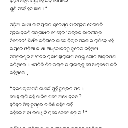
ହିନ୍ଦୀ ଆଧିପତ୍ୟ ହୋଇବ ସେଠାରେ
ଶୁଣି ସର୍ବେ ହତ ଜ୍ଞାନ ।”
ଓଡ଼ିଆ ଭାଷା ଜାତୀୟତାର ଶ୍ରେଷ୍ଠ ସାରସ୍ବତ ସେନାପତି
ସ୍ଵଭାଵକବି ଗଙ୍ଗାଧର ମେହେର ‘ଉତ୍କଳ ଭାରତୀଙ୍କ
ନିବେଦନ’ ଶିର୍ଷକ କବିତାରେ କାଳେ ବିଲାତ ସରକାର ରାଗିବେ ଏହି
ଭୟରେ ଓଡ଼ିଆ ଭାଷା ଆନ୍ଦୋଳନଠୁ ଦୁରେଇ ରହିଥିବା
ସମ୍ବଲପୁର ଅଂଚଳର ରାଜାମହାରାଜାମାନଙ୍କୁ ଘୋର ଆକ୍ରମଣ
କରିଥିଲେ । ଏପରିକି ନିଜ ଇଲାକାର ରାଜାଙ୍କୁ ସେ ଆକ୍ଷେପ କରି
କହିଥିଲେ ,
“ବରପଲ୍ଲୀପତି ଜାଣଇଁ ମୁହିଁ ତୁମ୍ଭର ମନ ।
ମୋହ ଲାଗି କହି ପାରିବ ପଦେ ଅଧେ ବଚନ ?
ହରିହର ସିଂହ ତୁମ୍ଭେ ତ କିଛି କହିବ ନାହିଁ
କହିଲେ ଅବା ଉପାଧିଟି ରାଜେ ନେବେ ଛଡ଼ାଇ !”