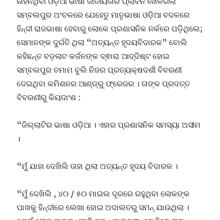
ନାହିଁନଥିବା ଓଡ଼ିଆ ଭାଷା ଜାତୀୟତାର ପ୍ଲାବନ ଖେଳିଗଲା
ସମ୍ବଲପୁର ଅଂଚଳରେ ଯେହେତୁ ମାତୃଭାଷା ଓଡ଼ିଆ ବଦଳରେ
ହିନ୍ଦୀ ରାଜଭାଷା ହେବାରୁ ଲୋକେ ପ୍ରଶାସନିକ ନର୍କରେ ପଡ଼ିଥିଲେ;
ସେମାନଙ୍କ ଦୁର୍ଗତି ଥିଲା “ଅତ୍ୟନ୍ତ ହୃଦୟବିଦାରକ” ବୋଲି
କହିଛନ୍ତ ବଡ଼ଲାଟ କର୍ଜନଙ୍କ ଦ୍ଵାରା ଆଦ୍ଦିଷ୍ଟ ହୋଇ
ସମ୍ବଲପୁର ତମାମ ବୁଲି ନିଜର ପ୍ରତ୍ୟକ୍ଷଦର୍ଶୀ ବିବରଣୀ
ଦେଇଥିବା କମିଶନର ଆଣ୍ଡ୍ରୁ ଫ୍ରେଜର । ତାଙ୍କ ପ୍ରଦତ୍ତ
ବିବରଣୀରୁ କିୟଦାଂଶ :
“ଜିଲ୍ଲାଟିର ଭାଷା ଓଡ଼ିଆ । ଏହାର ପ୍ରଶାସନିକ ସମସ୍ୟା ଅସୀମ
।
“ମୁଁ ଯାହା ଦେଖିଲି ତାହା ଥିଲା ଅତ୍ୟନ୍ତ ହୃଦୟ ବିଦାରକ ।
“ମୁଁ ଦେଖିଲି , ୪୦ / ୫୦ ମାଇଲ ଦୂରରେ ରହୁଥିବା ଲୋକଙ୍କ
ପାଖକୁ ହିନ୍ଦୀରେ ଲେଖା ହୋଇ ଅଦାଲତରୁ ସମନ୍ ଯାଉଥିଲା ।