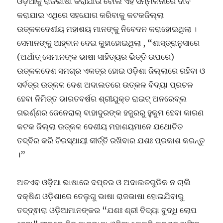
ଓଡ଼ିଆକୁ ରାଜଭାଷା କରାଯାଉ ବୋଲି ଏହି ସମ୍ମିଳନୀରେ ଦାବି
କରାଯାଇ ଏଥିରେ ସହଯୋଗ କରିବାକୁ କଟକଜିଲ୍ଲା
ଉତ୍କଳଦେଶୀୟ ମହାଶୟ ମାନଙ୍କୁ ନିବେଦନ କରାହୋଇଥିଲା ।
ସେମାନଙ୍କୁ ଆହ୍ବାନ ଦେଇ କୁହାହୋଇଥିଲା , “ଶାସ୍ତ୍ରାନୁସାରେ
(ଅର୍ଥାତ୍ ସେମାନଙ୍କ ଭାଷା ସାହିତ୍ୟର ଭିତ୍ତି ଉପରେ)
ଉତ୍କଳଦେଶ ସମଗ୍ର ଏକତ୍ର ହୋଇ ଓଡ଼ିଶା ଜିଲ୍ଲାରେ ରହିବା ଓ
ସର୍ବତ୍ର ଉତ୍କଳ ଦେଶ ଅଦାଲତରେ ଉତ୍କଳ ବିଦ୍ୟା ପ୍ରଚଳ
ହେବା ନିମିତ୍ତ ଭାରତବର୍ଷର ଶ୍ରୀଯୁକ୍ତ ରାଇଟ୍ ଅନରେବ୍ଲ
ଗଭର୍ଣ୍ଣର ଜେନେରାଲ୍ ବାହାଦୁରଙ୍କ ହଜୁରରୁ ହୁକୁମ ହେବା କାରଣ
କଟକ ଜିଲ୍ଲା ଉତ୍କଳ ଦେଶୀୟ ମହାଶୟମାନେ ଯଥୋଚିତ
ତଦ୍ବିର କରି ଚିରସ୍ଥାୟୀ କୀର୍ତ୍ତି ରଖିବାର ଯଶଃ ପ୍ରକାଶ କରନ୍ତୁ
।”
ଅତଏବ ଓଡ଼ିଆ ଭାଷାରେ ଦପ୍ତର ଓ ଅଦାଲତଗୁଡିକ ନ ଚାଲି
ଦକ୍ଷିଣ ଓଡ଼ିଶାରେ ତେଲୁଗୁ ଭାଷା ରାଜଭାଷା ହୋଇଯିବାରୁ
ତଦ୍ଦ୍ଵାରା ଓଡ଼ିଆମାନଙ୍କର “ଯଶଃ ଶ୍ରୀ ବିଦ୍ୟା ବୁଦ୍ଧି ଲୋପ