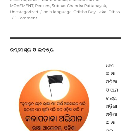
on
MOVEMENT
,
Persons
,
Subhas Chandra Pattanayak
,
Tags
Uncategorized
odia language
,
Odisha Day
,
Utkal Dibas
on
1 Comment
ଉତ୍କଳ
ଦିବସ
:
କାହିଁକି
ଏ
ଉଦ୍ଦେଶ୍ୟ ଓ ଲକ୍ଷ୍ୟ
ପ୍ରଦେଶ
?
ଆମ
ଭାଷା
ଓଡ଼ିଆ
ଓ ଆମ
ରାଜ୍ୟ
ଓଡ଼ିଶା ।
ଓଡ଼ିଆ
ଭାଷା
ପ୍ର