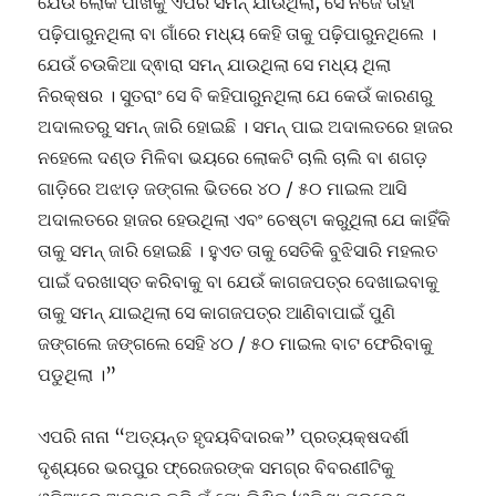
ଯେଉଁ ଲୋକ ପାଖକୁ ଏପରି ସମନ୍ ଯାଉଥିଲା, ସେ ନିଜେ ତାହା
ପଢ଼ିପାରୁନଥିଲା ବା ଗାଁରେ ମଧ୍ୟ କେହି ତାକୁ ପଢ଼ିପାରୁନଥିଲେ ।
ଯେଉଁ ଚଉକିଆ ଦ୍ଵାରା ସମନ୍ ଯାଉଥିଲା ସେ ମଧ୍ୟ ଥିଲା
ନିରକ୍ଷର । ସୁତରାଂ ସେ ବି କହିପାରୁନଥିଲା ଯେ କେଉଁ କାରଣରୁ
ଅଦାଲତରୁ ସମନ୍ ଜାରି ହୋଇଛି । ସମନ୍ ପାଇ ଅଦାଲତରେ ହାଜର
ନହେଲେ ଦଣ୍ଡ ମିଳିବା ଭୟରେ ଲୋକଟି ଚାଲି ଚାଲି ବା ଶଗଡ଼
ଗାଡ଼ିରେ ଅଝାଡ଼ ଜଙ୍ଗଲ ଭିତରେ ୪୦ / ୫୦ ମାଇଲ ଆସି
ଅଦାଲତରେ ହାଜର ହେଉଥିଲା ଏବଂ ଚେଷ୍ଟା କରୁଥିଲା ଯେ କାହିଁକି
ତାକୁ ସମନ୍ ଜାରି ହୋଇଛି । ହୁଏତ ତାକୁ ସେତିକି ବୁଝିସାରି ମହଲତ
ପାଇଁ ଦରଖାସ୍ତ କରିବାକୁ ବା ଯେଉଁ କାଗଜପତ୍ର ଦେଖାଇବାକୁ
ତାକୁ ସମନ୍ ଯାଇଥିଲା ସେ କାଗଜପତ୍ର ଆଣିବାପାଇଁ ପୁଣି
ଜଙ୍ଗଲେ ଜଙ୍ଗଲେ ସେହି ୪୦ / ୫୦ ମାଇଲ ବାଟ ଫେରିବାକୁ
ପଡୁଥିଲା ।”
ଏପରି ନାନା “ଅତ୍ୟନ୍ତ ହୃଦୟବିଦାରକ” ପ୍ରତ୍ୟକ୍ଷଦର୍ଶୀ
ଦୃଶ୍ୟରେ ଭରପୁର ଫ୍ରେଜରଙ୍କ ସମଗ୍ର ବିବରଣୀଟିକୁ