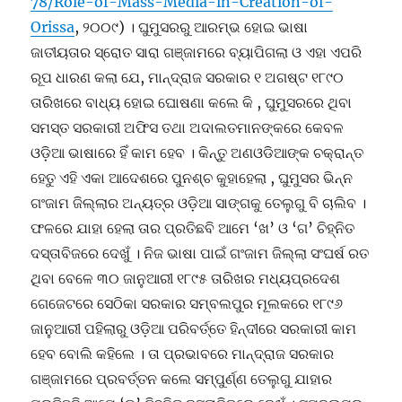
78/Role-of-Mass-Media-in-Creation-of-
Orissa
, ୨୦୦୯) । ଘୁମୁସରରୁ ଆରମ୍ଭ ହୋଇ ଭାଷା
ଜାତୀୟତାର ସ୍ରୋତ ସାରା ଗଞ୍ଜାମରେ ବ୍ୟାପିଗଲା ଓ ଏହା ଏପରି
ରୂପ ଧାରଣ କଲା ଯେ, ମାନ୍ଦ୍ରାଜ ସରକାର ୧ ଅଗଷ୍ଟ ୧୮୯୦
ତାରିଖରେ ବାଧ୍ୟ ହୋଇ ଘୋଷଣା କଲେ କି , ଘୁମୁସରରେ ଥିବା
ସମସ୍ତ ସରକାରୀ ଅଫିସ ତଥା ଅଦାଲତମାନଙ୍କରେ କେବଳ
ଓଡ଼ିଆ ଭାଷାରେ ହିଁ କାମ ହେବ । କିନ୍ତୁ ଅଣଓଡିଆଙ୍କ ଚକ୍ରାନ୍ତ
ହେତୁ ଏହି ଏକା ଆଦେଶରେ ପୁନଶ୍ଚ କୁହାହେଲା , ଘୁମୁସର ଭିନ୍ନ
ଗଂଜାମ ଜିଲ୍ଲାର ଅନ୍ୟତ୍ର ଓଡ଼ିଆ ସାଙ୍ଗକୁ ତେଲୁଗୁ ବି ଚାଲିବ ।
ଫଳରେ ଯାହା ହେଲା ତାର ପ୍ରତିଛବି ଆମେ ‘ଖ’ ଓ ‘ଗ’ ଚିହ୍ନିତ
ଦସ୍ତାବିଜରେ ଦେଖୁଁ । ନିଜ ଭାଷା ପାଇଁ ଗଂଜାମ ଜିଲ୍ଲା ସଂଘର୍ଷ ରତ
ଥିବା ବେଳେ ୩୦ ଜାନୁଆରୀ ୧୮୯୫ ତାରିଖର ମଧ୍ୟପ୍ରଦେଶ
ଗେଜେଟରେ ସେଠିକା ସରକାର ସମ୍ବଲପୁର ମୂଲକରେ ୧୮୯୬
ଜାନୁଆରୀ ପହିଲାରୁ ଓଡ଼ିଆ ପରିବର୍ତ୍ତେ ହିନ୍ଦୀରେ ସରକାରୀ କାମ
ହେବ ବୋଲି କହିଲେ । ତା ପ୍ରଭାବରେ ମାନ୍ଦ୍ରାଜ ସରକାର
ଗଞ୍ଜାମରେ ପ୍ରବର୍ତ୍ତନ କଲେ ସମ୍ପୁର୍ଣ୍ଣ ତେଲୁଗୁ ଯାହାର