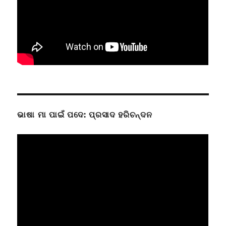
ଭାଷା ମା ପାଇଁ ପଦେ: ପ୍ରସାଦ ହରିଚନ୍ଦନ