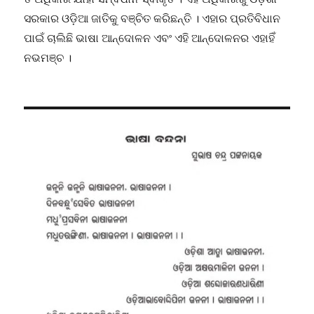
ସରକାର ଓଡ଼ିଆ ଜାତିକୁ ବଞ୍ଚିତ କରିଛନ୍ତି । ଏହାର ପ୍ରତିବିଧାନ
ପାଇଁ ଚାଲିଛି ଭାଷା ଆନ୍ଦୋଳନ ଏବଂ ଏହି ଆନ୍ଦୋଳନର ଏହାହିଁ
ନଭମଞ୍ଚ ।