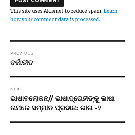
This site uses Akismet to reduce spam.
Learn
how your comment data is processed.
Post
PREVIOUS
navigation
ତର୍କାତୀତ
Previous
post:
NEXT
ଭାଷାବଲୋକନ// ଭାଷାଦ୍ରୋହୀଙ୍କୁ ଭାଷା
Next
post:
ନାମରେ ସମ୍ମାନ ପ୍ରଦାନ: ଭାଗ -୨