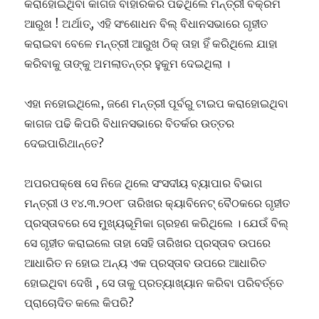
କରାହୋଇଥିବା କାଗଜ ବାହାରକରି ପଢିଥିଲେ ମନ୍ତ୍ରୀ ବିକ୍ରମ
ଆରୁଖ ! ଅର୍ଥାତ୍, ଏହି ସଂଶୋଧନ ବିଲ୍ ବିଧାନସଭାରେ ଗୃହୀତ
କରାଇବା ବେଳେ ମନ୍ତ୍ରୀ ଆରୁଖ ଠିକ୍ ତାହା ହିଁ କରିଥିଲେ ଯାହା
କରିବାକୁ ତାଙ୍କୁ ଅମଲାତନ୍ତ୍ର ହୁକୁମ ଦେଇଥିଲା ।
ଏହା ନହୋଇଥିଲେ, ଜଣେ ମନ୍ତ୍ରୀ ପୂର୍ବରୁ ଟାଇପ କରାହୋଇଥିବା
କାଗଜ ପଢି କିପରି ବିଧାନସଭାରେ ବିତର୍କର ଉତ୍ତର
ଦେଇପାରିଥାନ୍ତେ?
ଅପରପକ୍ଷେ ସେ ନିଜେ ଥିଲେ ସଂସଦୀୟ ବ୍ୟାପାର ବିଭାଗ
ମନ୍ତ୍ରୀ ଓ ୧୪.୩.୨୦୧୮ ତାରିଖର କ୍ୟାବିନେଟ୍ ବୈଠକରେ ଗୃହୀତ
ପ୍ରସ୍ତାବରେ ସେ ମୁଖ୍ୟଭୂମିକା ଗ୍ରହଣ କରିଥିଲେ । ଯେଉଁ ବିଲ୍
ସେ ଗୃହୀତ କରାଇଲେ ତାହା ସେହି ତାରିଖର ପ୍ରସ୍ତାବ ଉପରେ
ଆଧାରିତ ନ ହୋଇ ଅନ୍ୟ ଏକ ପ୍ରସ୍ତାବ ଉପରେ ଆଧାରିତ
ହୋଇଥିବା ଦେଖି , ସେ ତାକୁ ପ୍ରତ୍ୟାଖ୍ୟାନ କରିବା ପରିବର୍ତ୍ତେ
ପ୍ରାଚୋଦିତ କଲେ କିପରି?