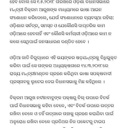
ହେବ ବୋଲି ସେ ୧.୫.୨୦୧୮ ତାରିଖରେ ଓଡ଼ିଶା ବିଧାନସଭାରେ
ମନ୍ତ୍ରୀ ବିକ୍ରମ ଆରୁଖଙ୍କ ମାଧ୍ୟମରେ ଭାଷା ଆଇନ
ସଂଶୋଧନ କରିଦେଲେ, ଯେଉଁ ସଂଶୋଧନରେ ବ୍ୟବସ୍ଥା ରହିଲା:
ଓଡ଼ିଶାର ସର୍ବତ୍ର, ସମସ୍ତ ଓ ଯେକୌଣସି ଦାପ୍ତରିକ କାମ
ଓଡ଼ିଆରେ ହେବନାହିଁ ଏବଂ କୌଣସି କର୍ମଚାରୀ ଓଡ଼ିଆରେ କାମ ନ
କଲେ ସେଥିପାଇଁ ଜନସାଧାରଣ ଦଣ୍ଡିତ ହେବେ ।
ଓଡ଼ିଆ ଜାତି ବିରୁଦ୍ଧରେ ଏହି ଭୟଙ୍କର ଷଡ଼ଯନ୍ତ୍ରକୁ ବିଧିଭୁକ୍ତ
କରିବା ପାଇଁ ସେ ତାଙ୍କର ଅଧ୍ୟକ୍ଷତାରେ ୧୪.୩.୨୦୧୮ରେ
ରାଜ୍ୟ ମନ୍ତ୍ରୀମଣ୍ଡଳ ଗ୍ରହଣ କରିଥିବା ଭାଷା ସପକ୍ଷବାଦୀ
ପ୍ରସ୍ତାବକୁ ଲୁଚେଇ ଦେଇ ବିଧାନସଭାକୁ ମିଛ କହିଥିଲେ ।
ବିକ୍ରମ ଆରୁଖ ନବୀନବାବୁଙ୍କ ପକ୍ଷରୁ ବିଲ୍ ଉପରେ ବିତର୍କ
ପାଇଁ ବିଧାନସଭାକୁ କହିବା ବେଳେ, ଏବଂ ବିତର୍କ ଉପରେ ଉତ୍ତର
ରଖିବା ବେଳେ ଓ ତହିଁ ଉତ୍ତାରେ ତାହାକୁ ଗ୍ରହଣ କରାଯିବା ପାଇଁ
ଅନୁରୋଧ ରଖିବା ବେଳେ ପ୍ରତିଥର ନିଜ ପକେଟରୁ ଟାଇପ