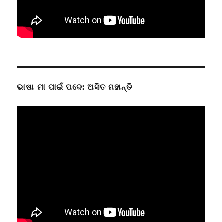
ଭାଷା ମା ପାଇଁ ପଦେ: ଅସିତ ମହାନ୍ତି