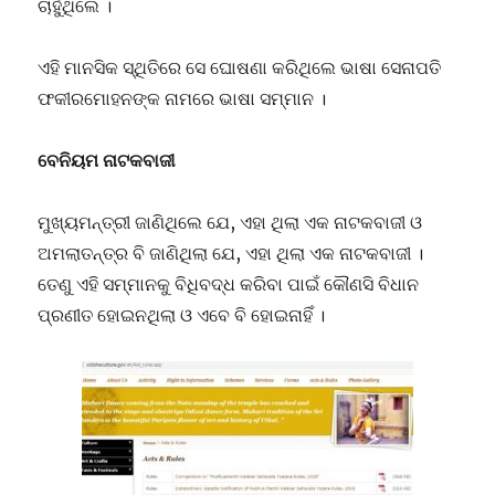
ଚାହୁଁଥିଲେ ।
ଏହି ମାନସିକ ସ୍ଥିତିରେ ସେ ଘୋଷଣା କରିଥିଲେ ଭାଷା ସେନାପତି
ଫକୀରମୋହନଙ୍କ ନାମରେ ଭାଷା ସମ୍ମାନ ।
ବେନିୟମ ନାଟକବାଜୀ
ମୁଖ୍ୟମନ୍ତ୍ରୀ ଜାଣିଥିଲେ ଯେ, ଏହା ଥିଲା ଏକ ନାଟକବାଜୀ ଓ
ଅମଲାତନ୍ତ୍ର ବି ଜାଣିଥିଲା ଯେ, ଏହା ଥିଲା ଏକ ନାଟକବାଜୀ ।
ତେଣୁ ଏହି ସମ୍ମାନକୁ ବିଧିବଦ୍ଧ କରିବା ପାଇଁ କୌଣସି ବିଧାନ
ପ୍ରଣୀତ ହୋଇନଥିଲା ଓ ଏବେ ବି ହୋଇନାହିଁ ।