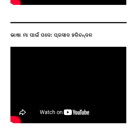
ଭାଷା ମା ପାଇଁ ପଦେ: ପ୍ରସାଦ ହରିଚନ୍ଦନ