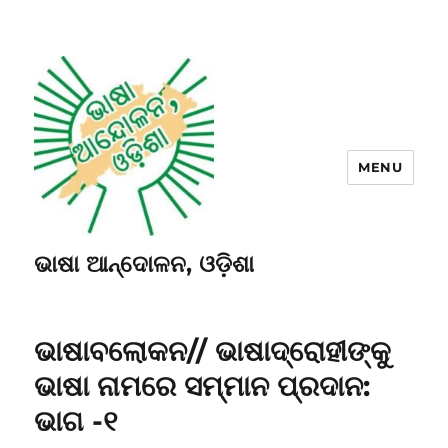
MENU
ଭାଷା ଆନ୍ଦୋଳନ, ଓଡ଼ିଶା
ଭାଷାବଲୋକନ// ଭାଷାଦ୍ରୋହୀଙ୍କୁ
ଭାଷା ନାମରେ ସମ୍ମାନ ପ୍ରଦାନ:
ଭାଗ -୧