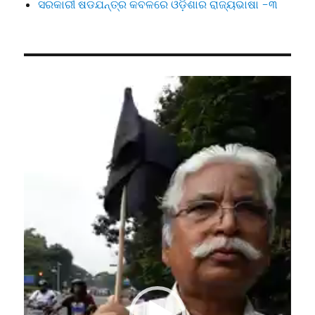
ସରକାରୀ ଷଡଯନ୍ତ୍ର କବଳରେ ଓଡ଼ିଶାର ରାଜ୍ୟଭାଷା -୩
Video
Player