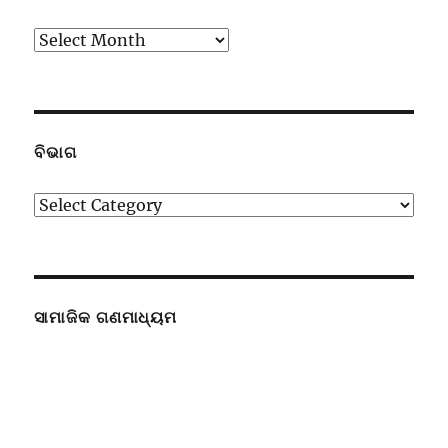
ପୁରାତନ
ଉପସ୍ଥାପନା
ବିଭାଗ
ବିଭାଗ
ସାମାଜିକ ଗଣମାଧ୍ୟମ