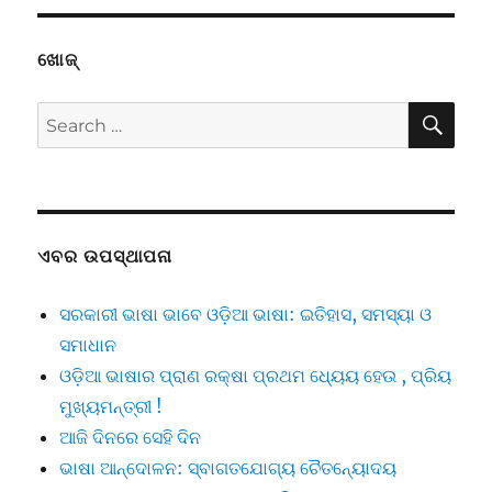
ଖୋଜ୍
SE
Search
for:
ଏବର ଉପସ୍ଥାପନା
ସରକାରୀ ଭାଷା ଭାବେ ଓଡ଼ିଆ ଭାଷା: ଇତିହାସ, ସମସ୍ୟା ଓ
ସମାଧାନ
ଓଡ଼ିଆ ଭାଷାର ପ୍ରାଣ ରକ୍ଷା ପ୍ରଥମ ଧ୍ୟେୟ ହେଉ , ପ୍ରିୟ
ମୁଖ୍ୟମନ୍ତ୍ରୀ !
ଆଜି ଦିନରେ ସେହି ଦିନ
ଭାଷା ଆନ୍ଦୋଳନ: ସ୍ବାଗତଯୋଗ୍ୟ ଚୈତନ୍ୟୋଦୟ