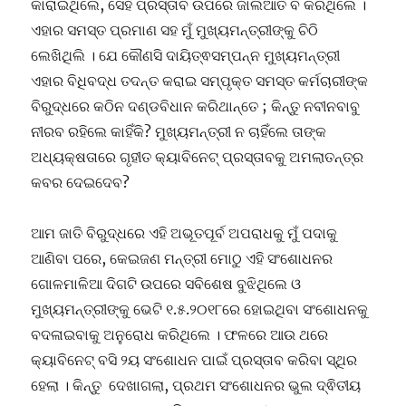
କାରାଇଥିଲେ, ସେହି ପ୍ରସ୍ତାବ ଉପରେ ଜାଲିଆତି ବି କରିଥିଲେ ।
ଏହାର ସମସ୍ତ ପ୍ରମାଣ ସହ ମୁଁ ମୁଖ୍ୟମନ୍ତ୍ରୀଙ୍କୁ ଚିଠି
ଲେଖିଥିଲି । ଯେ କୌଣସି ଦାୟିତ୍ଵସମ୍ପନ୍ନ ମୁଖ୍ୟମନ୍ତ୍ରୀ
ଏହାର ବିଧିବଦ୍ଧ ତଦନ୍ତ କରାଇ ସମ୍ପୃକ୍ତ ସମସ୍ତ କର୍ମଚାରୀଙ୍କ
ବିରୁଦ୍ଧରେ କଠିନ ଦଣ୍ଡବିଧାନ କରିଥାନ୍ତେ ; କିନ୍ତୁ ନବୀନବାବୁ
ନୀରବ ରହିଲେ କାହିଁକି? ମୁଖ୍ୟମନ୍ତ୍ରୀ ନ ଚାହିଁଲେ ତାଙ୍କ
ଅଧ୍ୟକ୍ଷତାରେ ଗୃହୀତ କ୍ୟାବିନେଟ୍ ପ୍ରସ୍ତାବକୁ ଅମଲାତନ୍ତ୍ର
କବର ଦେଇଦେବ?
ଆମ ଜାତି ବିରୁଦ୍ଧରେ ଏହି ଅଭୂତପୂର୍ବ ଅପରାଧକୁ ମୁଁ ପଦାକୁ
ଆଣିବା ପରେ, କେଇଜଣ ମନ୍ତ୍ରୀ ମୋଠୁ ଏହି ସଂଶୋଧନର
ଗୋଳମାଳିଆ ଦିଗଟି ଉପରେ ସବିଶେଷ ବୁଝିଥିଲେ ଓ
ମୁଖ୍ୟମନ୍ତ୍ରୀଙ୍କୁ ଭେଟି ୧.୫.୨୦୧୮ରେ ହୋଇଥିବା ସଂଶୋଧନକୁ
ବଦଳାଇବାକୁ ଅନୁରୋଧ କରିଥିଲେ । ଫଳରେ ଆଉ ଥରେ
କ୍ୟାବିନେଟ୍ ବସି ୨ୟ ସଂଶୋଧନ ପାଇଁ ପ୍ରସ୍ତାବ କରିବା ସ୍ଥିର
ହେଲା । କିନ୍ତୁ ଦେଖାଗଲା, ପ୍ରଥମ ସଂଶୋଧନର ଭୁଲ ଦ୍ଵିତୀୟ