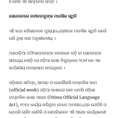
ହିଁ ହେଲା ଏହି ସମ୍ମାନର ଭିତ୍ତି ।
ସେତେବେଳେ ନବୀନବାବୁଙ୍କ ମାନସିକ ସ୍ଥିତି
ଏହି କଥା କହିଲାବେଳେ ମୁଖ୍ୟମନ୍ତ୍ରୀଙ୍କ ମାନସିକ ସ୍ଥିତି କେଉଁ
ପରି ଥିଲା ତାହା ଅନୁଶୀଳନୀୟ ।
ଅଣଓଡ଼ିଆ ଅଫିସରମାନଙ୍କ ବୋଲରେ ପଡ଼ି ବା ସେମାନଙ୍କ
ସାହାଯ୍ୟ ଲୋଡ଼ି ସେ ଓଡ଼ିଆ ଭାଷା ବିରୁଦ୍ଧରେ ୨୦୧୮ରେ ଏକ
ଭର୍ତ୍ସନୀୟ ପଦକ୍ଷେପ ନେଇଥିଲେ ।
ଓଡ଼ିଶାର ସର୍ବତ୍ର, ସମସ୍ତ ଓ ଯେକୌଣସି ଦାପ୍ତରିକ କାମ
(official work) ଓଡ଼ିଆ ଭାଷାରେ ହେବ ବୋଲି ଓଡ଼ିଶା
ଦାପ୍ତରିକ ଭାଷା ଆଇନ (Orissa Official Language
Act), ୧୯୫୪ ଧାର୍ଯ୍ୟ କରିଥିବା ବେଳେ ଅମଲାତନ୍ତ୍ର ଯେତିକି ଓ
ଯେପରି ଚାହିଁବ ସେତିକି ଓ ସେପରିଭାବେ ଏହି ଆଇନ କାର୍ଯ୍ୟକାରୀ