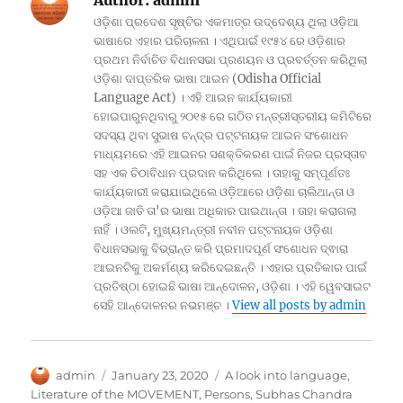
Author:
admin
ଓଡ଼ିଶା ପ୍ରଦେଶ ସୃଷ୍ଟିର ଏକମାତ୍ର ଉଦ୍ଦେଶ୍ୟ ଥିଲା ଓଡ଼ିଆ
ଭାଷାରେ ଏହାର ପରିଚାଳନା । ଏଥିପାଇଁ ୧୯୫୪ ରେ ଓଡ଼ିଶାର
ପ୍ରଥମ ନିର୍ବାଚିତ ବିଧାନସଭା ପ୍ରଣୟନ ଓ ପ୍ରବର୍ତ୍ତନ କରିଥିଲା
ଓଡ଼ିଶା ଦାପ୍ତରିକ ଭାଷା ଆଇନ (Odisha Official
Language Act) । ଏହି ଆଇନ କାର୍ଯ୍ୟକାରୀ
ହୋଇପାରୁନଥିବାରୁ ୨୦୧୫ ରେ ଗଠିତ ମନ୍ତ୍ରୀସ୍ତରୀୟ କମିଟିରେ
ସଦସ୍ୟ ଥିବା ସୁଭାଷ ଚନ୍ଦ୍ର ପଟ୍ଟନାୟକ ଆଇନ ସଂଶୋଧନ
ମାଧ୍ୟମରେ ଏହି ଆଇନର ସଶକ୍ତିକରଣ ପାଇଁ ନିଜର ପ୍ରସ୍ତାବ
ସହ ଏକ ଚିଠାବିଧାନ ପ୍ରଦାନ କରିଥିଲେ । ତାହାକୁ ସମ୍ପୂର୍ଣତଃ
କାର୍ଯ୍ୟକାରୀ କରାଯାଇଥିଲେ ଓଡ଼ିଆରେ ଓଡ଼ିଶା ଚାଲିଥାନ୍ତା ଓ
ଓଡ଼ିଆ ଜାତି ତା'ର ଭାଷା ଅଧିକାର ପାଇଥାନ୍ତା । ତାହା କରାଗଲା
ନାହିଁ । ଓଲଟି, ମୁଖ୍ୟମନ୍ତ୍ରୀ ନବୀନ ପଟ୍ଟନାୟକ ଓଡ଼ିଶା
ବିଧାନସଭାକୁ ବିଭ୍ରାନ୍ତ କରି ପ୍ରମାଦପୂର୍ଣ ସଂଶୋଧନ ଦ୍ଵାରା
ଆଇନଟିକୁ ଅକର୍ମଣ୍ୟ କରିଦେଇଛନ୍ତି । ଏହାର ପ୍ରତିକାର ପାଇଁ
ପ୍ରତିଷ୍ଠା ହୋଇଛି ଭାଷା ଆନ୍ଦୋଳନ, ଓଡ଼ିଶା । ଏହି ୱେବସାଇଟ
ସେହି ଆନ୍ଦୋଳନର ନଭମଞ୍ଚ ।
View all posts by admin
Author
Posted
Categories
admin
January 23, 2020
A look into language
,
on
Literature of the MOVEMENT
,
Persons
,
Subhas Chandra