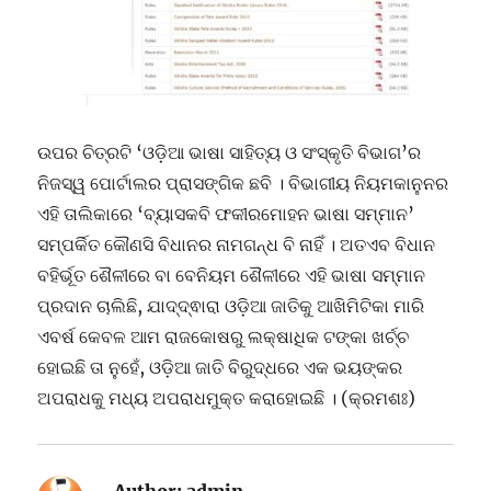
ଉପର ଚିତ୍ରଟି ‘ଓଡ଼ିଆ ଭାଷା ସାହିତ୍ୟ ଓ ସଂସ୍କୃତି ବିଭାଗ’ର
ନିଜସ୍ୱ ପୋର୍ଟାଲର ପ୍ରାସଙ୍ଗିକ ଛବି । ବିଭାଗୀୟ ନିୟମକାନୁନର
ଏହି ତାଲିକାରେ ‘ବ୍ୟାସକବି ଫକୀରମୋହନ ଭାଷା ସମ୍ମାନ’
ସମ୍ପର୍କିତ କୌଣସି ବିଧାନର ନାମଗନ୍ଧ ବି ନାହିଁ । ଅତଏବ ବିଧାନ
ବହିର୍ଭୂତ ଶୈଳୀରେ ବା ବେନିୟମ ଶୈଳୀରେ ଏହି ଭାଷା ସମ୍ମାନ
ପ୍ରଦାନ ଚାଲିଛି, ଯାଦ୍ଦ୍ଵାରା ଓଡ଼ିଆ ଜାତିକୁ ଆଖିମିଟିକା ମାରି
ଏବର୍ଷ କେବଳ ଆମ ରାଜକୋଷରୁ ଲକ୍ଷାଧିକ ଟଙ୍କା ଖର୍ଚ୍ଚ
ହୋଇଛି ତା ନୁହେଁ, ଓଡ଼ିଆ ଜାତି ବିରୁଦ୍ଧରେ ଏକ ଭୟଙ୍କର
ଅପରାଧକୁ ମଧ୍ୟ ଅପରାଧମୁକ୍ତ କରାହୋଇଛି । (କ୍ରମଶଃ)