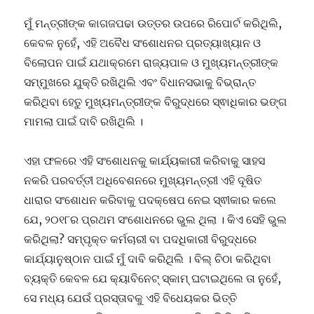
ମୁଁ ମନ୍ତ୍ରୀଙ୍କ କାଗଜପଢା ଉତ୍ତର ଉପରେ ରିପୋର୍ଟ କରିଥିଲି,
କେବଳ ନୁହେଁ, ଏହି ଅବୈଧ ସଂଶୋଧନର ପ୍ରତ୍ୟାଖ୍ୟାନ ଓ
ବିଲୋପନ ପାଇଁ ଯଥାକ୍ରମେ ରାଜ୍ୟପାଳ ଓ ମୁଖ୍ୟମନ୍ତ୍ରୀଙ୍କ
ସମ୍ମୁଖରେ ଯୁକ୍ତି ରଖିଥିଲି ଏବଂ ବିଧାନସଭାକୁ ବିଭ୍ରାନ୍ତ
କରିଥିବା ହେତୁ ମୁଖ୍ୟମନ୍ତ୍ରୀଙ୍କ ବିରୁଦ୍ଧରେ ସ୍ଵାଧିକାର ଭଙ୍ଗ
ମାମଲା ପାଇଁ ଦାବି ରଖିଥିଲି ।
ଏହା ଫଳରେ ଏହି ସଂଶୋଧନକୁ କାର୍ଯ୍ୟକାରୀ କରିବାକୁ ସାହସ
ନକରି ପରବର୍ତ୍ତୀ ଅଧିବେଶନରେ ମୁଖ୍ୟମନ୍ତ୍ରୀ ଏହି ଦୂଷିତ
ଧାରାର ସଂଶୋଧନ କରିବାକୁ ପଦକ୍ଷେପ ନେଇ ସ୍ଵୀକାର କଲେ
ଯେ, ୨୦୧୮ର ପ୍ରଥମ ସଂଶୋଧନରେ ଭୁଲ ଥିଲା । କିଏ ସେହି ଭୁଲ
କରିଥିଲା? ସମ୍ପୃକ୍ତ କର୍ମଚାରୀ ବା ପଦଧିକାରୀ ବିରୁଦ୍ଧରେ
କାର୍ଯ୍ୟାନୁଷ୍ଠାନ ପାଇଁ ମୁଁ ଦାବି କରିଥିଲି । ବିଲ୍ ଚିଠା କରିଥିବା
ବ୍ୟକ୍ତି କେବଳ ଯେ କ୍ୟାବିନେଟ୍ ସ୍କାମ୍ ଘଟାଇଥିଲେ ତା ନୁହେଁ,
ସେ ମଧ୍ୟ ଯେଉଁ ପ୍ରସ୍ତାବକୁ ଏହି ବିଧେୟକର ଭିତ୍ତି