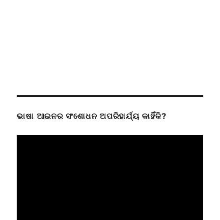
ଭାଷା ଆଇନର ସଂଶୋଧନ ଅପରିହାର୍ଯ୍ୟ କାହିଁକି?