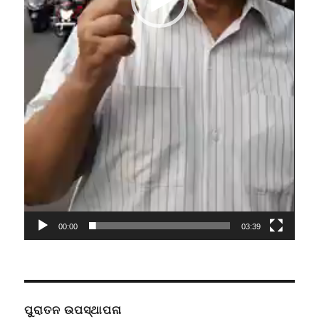
00:00
03:39
ପୁରାତନ ଉପସ୍ଥାପନା