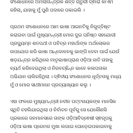
ସଂଶୋଧନରେ ଅମଲାତାନ୍ତ୍ରିକ ଶବ୍ଦ ଚାତୁରୀ ଦ୍ଵାରା କାଏମ
ରହିଲା, ଯାହାକୁ ମୁଁ ପୁଣି ପଦାରେ ପକାଇଲି ।
ପ୍ରଥମ ସଂଶୋଧନରେ ଆମ ଭାଷା ଆଇନଟିକୁ ନିରୁଦ୍ଦିଷ୍ଟ
କରାଇବା ପାଇଁ ମୁଖ୍ୟମନ୍ତ୍ରୀ ମୋର ଦୁଇ ଘନିଷ୍ଠ ସହଯୋଗୀ
ପ୍ରଦ୍ୟୁମ୍ନ ଶତପଥୀ ଓ ପବିତ୍ର ମହାର୍ଥାଙ୍କ ଅର୍ଥଲୋଭର
ଉପଯୋଗ କରି ଭାଷା ଆନ୍ଦୋଳନକୁ ଭାଙ୍ଗି ଦେବା ପାଇଁ ଯେଉଁ
ଷଡ଼ଯନ୍ତ୍ର କରିଥିଲେ ମାତୃଭାଷାପ୍ରାଣ ଓଡ଼ିଆ ଜାତି ତାହାକୁ
ବ୍ୟର୍ଥ କରିଦେଇଥିଲା ଓ ନିରବଚ୍ଛିନ୍ନ ଭାବେ କଳାପତାକା
ଅଭିଯାନ ଚାଲିରହିଥିଲା । ଦ୍ଵିତୀୟ ସଂଶୋଧନର ଧୂର୍ତ୍ତତାକୁ ମଧ୍ୟ
ମୁଁ ଓ ମୋର ସାଥୀମାନେ ପ୍ରତ୍ୟାଖ୍ୟାନ କଲୁ ।
ଏହା ଫଳରେ ମୁଖ୍ୟମନ୍ତ୍ରୀ ନବୀନ ପଟ୍ଟନାୟକଙ୍କ ମାନସିକ
ସ୍ଥିତି ଚହଲିଯାଇଥିଲା ଓ ନିର୍ବାଚନ ପୂର୍ବରୁ ସେ ଯେକୌଣସି
ପ୍ରକାରେ ଜନମାନସରେ ତାଙ୍କ ଓଡ଼ିଆବିଦ୍ଵେଷୀ ସ୍ଵରୂପକୁ
ଓଡ଼ିଆ ଭାଷା ପ୍ରେମର ମୁଖା ଲଗାଇ ଘୋଡ଼େଇପକାଇବାକୁ