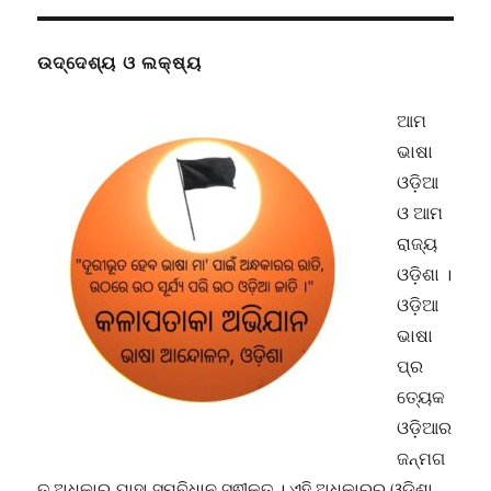
ଉଦ୍ଦେଶ୍ୟ ଓ ଲକ୍ଷ୍ୟ
ଆମ
ଭାଷା
ଓଡ଼ିଆ
ଓ ଆମ
ରାଜ୍ୟ
ଓଡ଼ିଶା ।
ଓଡ଼ିଆ
ଭାଷା
ପ୍ର
ତ୍ୟେକ
ଓଡ଼ିଆର
ଜନ୍ମଗ
ତ ଅଧିକାର ଯାହା ସମ୍ବିଧାନ ସ୍ଵୀକୃତ । ଏହି ଅଧିକାରରୁ ଓଡ଼ିଶା