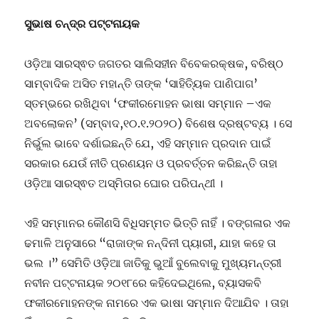
ସୁଭାଷ ଚନ୍ଦ୍ର ପଟ୍ଟନାୟକ
ଓଡ଼ିଆ ସାରସ୍ଵତ ଜଗତର ସାଲିସହୀନ ବିବେକରକ୍ଷକ, ବରିଷ୍ଠ
ସାମ୍ବାଦିକ ଅସିତ ମହାନ୍ତି ତାଙ୍କ ‘ସାହିତ୍ୟିକ ପାଣିପାଗ’
ସ୍ତମ୍ଭରେ ରଖିଥିବା ‘ଫକୀରମୋହନ ଭାଷା ସମ୍ମାନ –ଏକ
ଅବଲୋକନ’ (ସମ୍ବାଦ,୧୦.୧.୨୦୨୦) ବିଶେଷ ଦ୍ରଷ୍ଟବ୍ୟ । ସେ
ନିର୍ଭୁଲ ଭାବେ ଦର୍ଶାଇଛନ୍ତି ଯେ, ଏହି ସମ୍ମାନ ପ୍ରଦାନ ପାଇଁ
ସରକାର ଯେଉଁ ନୀତି ପ୍ରଣୟନ ଓ ପ୍ରବର୍ତ୍ତନ କରିଛନ୍ତି ତାହା
ଓଡ଼ିଆ ସାରସ୍ଵତ ଅସ୍ମିତାର ଘୋର ପରିପନ୍ଥୀ ।
ଏହି ସମ୍ମାନର କୌଣସି ବିଧିସମ୍ମତ ଭିତ୍ତି ନାହିଁ । ବଙ୍ଗଳାର ଏକ
ଢମାଳି ଅନୁସାରେ “ରାଜାଙ୍କ ନନ୍ଦିନୀ ପ୍ୟାରୀ, ଯାହା କହେ ତା
ଭଲ ।” ସେମିତି ଓଡ଼ିଆ ଜାତିକୁ ଭୁଆଁ ବୁଲେବାକୁ ମୁଖ୍ୟମନ୍ତ୍ରୀ
ନବୀନ ପଟ୍ଟନାୟକ ୨୦୧୮ରେ କହିଦେଇଥିଲେ, ବ୍ୟାସକବି
ଫକୀରମୋହନଙ୍କ ନାମରେ ଏକ ଭାଷା ସମ୍ମାନ ଦିଆଯିବ । ତାହା