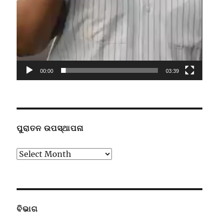
00:00
03:39
ପୁରାତନ ଉପସ୍ଥାପନା
ପୁରାତନ
ଉପସ୍ଥାପନା
ବିଭାଗ