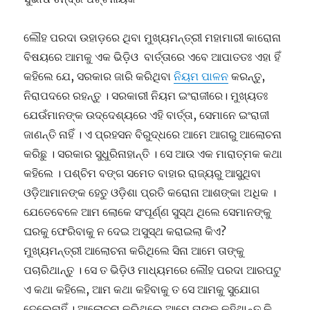
ଲୌହ ପରଦା ଉହାଡ଼ରେ ଥିବା ମୁଖ୍ୟମନ୍ତ୍ରୀ ମହାମାରୀ କାରୋନା
ବିଷୟରେ ଆମକୁ ଏକ ଭିଡ଼ିଓ ବାର୍ତ୍ତାରେ ଏବେ ଆପାତତଃ ଏହା ହିଁ
କହିଲେ ଯେ, ସରକାର ଜାରି କରିଥିବା
ନିୟମ ପାଳନ
କରନ୍ତୁ,
ନିରାପଦରେ ରହନ୍ତୁ । ସରକାରୀ ନିୟମ ଇଂରାଜୀରେ। ମୁଖ୍ୟତଃ
ଯେଉଁମାନଙ୍କ ଉଦ୍ଦେଶ୍ୟରେ ଏହି ବାର୍ତ୍ତା, ସେମାନେ ଇଂରାଜୀ
ଜାଣନ୍ତି ନାହିଁ । ଏ ପ୍ରହସନ ବିରୁଦ୍ଧରେ ଆମେ ଆଗରୁ ଆଲୋଚନା
କରିଛୁ । ସରକାର ସୁଧୁରିନାହାନ୍ତି । ସେ ଆଉ ଏକ ମାରାତ୍ମକ କଥା
କହିଲେ । ପଶ୍ଚିମ ବଙ୍ଗ ସମେତ ବାହାର ରାଜ୍ୟରୁ ଆସୁଥିବା
ଓଡ଼ିଆମାନଙ୍କ ହେତୁ ଓଡ଼ିଶା ପ୍ରତି କରୋନା ଆଶଙ୍କା ଅଧିକ ।
ଯେତେବେଳେ ଆମ ଲୋକେ ସଂପୂର୍ଣ୍ଣ ସୁସ୍ଥ ଥିଲେ ସେମାନଙ୍କୁ
ଘରକୁ ଫେରିବାକୁ ନ ଦେଇ ଅସୁସ୍ଥ କରାଇଲା କିଏ?
ମୁଖ୍ୟମନ୍ତ୍ରୀ ଆଲୋଚନା କରିଥିଲେ ସିନା ଆମେ ତାଙ୍କୁ
ପଚାରିଥାନ୍ତୁ । ସେ ତ ଭିଡ଼ିଓ ମାଧ୍ୟମରେ ଲୌହ ପରଦା ଆରପଟୁ
ଏ କଥା କହିଲେ, ଆମ କଥା କହିବାକୁ ତ ସେ ଆମକୁ ସୁଯୋଗ
ଦେଲେନାହିଁ । ଆଲୋଚନା କରିଥିଲେ ଆମେ ତାଙ୍କୁ କହିଥାନ୍ତୁ କି,