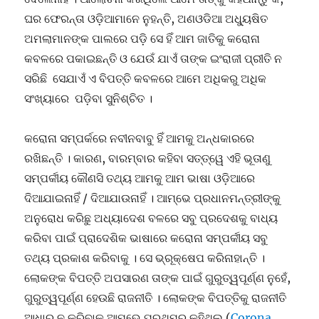
ଘର ଫେରନ୍ତା ଓଡ଼ିଆମାନେ ନୁହନ୍ତି, ଅଣଓଡିଆ ଅଧ୍ୟୁଷିତ
ଅମଲାମାନଙ୍କ ପାଲରେ ପଡ଼ି ସେ ହିଁ ଆମ ଜାତିକୁ କରୋନା
କବଳରେ ପକାଇଛନ୍ତି ଓ ଯେଉଁ ଯାଏଁ ତାଙ୍କ ଇଂରାଜୀ ପ୍ରୀତି ନ
ସରିଛି ସେଯାଏଁ ଏ ବିପତ୍ତି କବଳରେ ଆମେ ଅଧିକରୁ ଅଧିକ
ସଂଖ୍ୟାରେ ପଡ଼ିବା ସୁନିଶ୍ଚିତ ।
କରୋନା ସମ୍ପର୍କରେ ନବୀନବାବୁ ହିଁ ଆମକୁ ଅନ୍ଧକାରରେ
ରଖିଛନ୍ତି । କାରଣ, ବାରମ୍ବାର କହିବା ସତ୍ତ୍ୱେ ଏହି ଭୂତାଣୁ
ସମ୍ପର୍କୀୟ କୌଣସି ତଥ୍ୟ ଆମକୁ ଆମ ଭାଷା ଓଡ଼ିଆରେ
ଦିଆଯାଇନାହିଁ / ଦିଆଯାଉନାହିଁ । ଆମ୍ଭେ ପ୍ରଧାନମନ୍ତ୍ରୀଙ୍କୁ
ଅନୁରୋଧ କରିଛୁ ଅଧ୍ୟାଦେଶ ବଳରେ ସବୁ ପ୍ରଦେଶକୁ ବାଧ୍ୟ
କରିବା ପାଇଁ ପ୍ରାଦେଶିକ ଭାଷାରେ କରୋନା ସମ୍ପର୍କୀୟ ସବୁ
ତଥ୍ୟ ପ୍ରକାଶ କରିବାକୁ । ସେ ଭ୍ରୂକ୍ଷେପ କରିନାହାନ୍ତି ।
ଲୋକଙ୍କ ବିପତ୍ତି ଅପସାରଣ ତାଙ୍କ ପାଇଁ ଗୁରୁତ୍ୱପୂର୍ଣ୍ଣ ନୁହେଁ,
ଗୁରୁତ୍ୱପୂର୍ଣ୍ଣ ହେଉଛି ରାଜନୀତି । ଲୋକଙ୍କ ବିପତ୍ତିକୁ ରାଜନୀତି
ଆଧାର ନ କରିବାକୁ ଆମ୍ଭେ ପ୍ରଥମରୁ କହିଥିଲୁ (
Corona