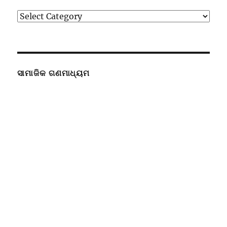
ବିଭାଗ
ସାମାଜିକ ଗଣମାଧ୍ୟମ