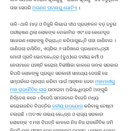
ତାହା ସେପରି
ଅଗଣନ ଘଟଣାରୁ ଗୋଟିଏ
।
ତାଳି-ଥାଳି ମାଡ଼ ଓ ବିଜୁଳି ଲିଭାଇ ଦୀପ ପ୍ରଜ୍ଵଳନ ବଡ଼ ଚତୁର
ପରୀକ୍ଷଣ ଥିଲା ଲୋକଙ୍କ ବୋକାମିର ଏବଂ ସେ କେତେଦୂର
ସାଧାରଣ ଲୋକଙ୍କୁ ବିଭ୍ରାନ୍ତ କରିପାରୁଛନ୍ତି ତାହା ଜାଣିବାର ।
ଜାଣିଗଲା ବାସିଦିନ, ଏପ୍ରିଲ ୬ ତାରିଖରେ ପ୍ରଧାନମନ୍ତ୍ରୀ
ମୋଦୀ ପ୍ରତି ଭୋଟକେନ୍ଦ୍ର (ବୁଥ)ରେ ଦଳୀୟ କର୍ମୀ ଓ
ନେତାମାନେ ପହଞ୍ଚି କରୋନା ବିଭୀଷିକା କାଳରେ ତାଙ୍କ ସରକାର
କିପରି ଲୋକଙ୍କୁ ପ୍ରଭୂତ ସରକାରୀ ସାହାଯ୍ୟ ଦେଉଛି ସେ
ସମ୍ପର୍କରେ ପ୍ରଚାର କରିବା ପାଇଁ ଆହ୍ଵାନ ଦେବା
ମହାମାରୀରୁ
ମହା ରାଜନୈତିକ ଲାଭ
ଉଠାଇବା ଅଭିସନ୍ଧିପ୍ରତି ଅଙ୍ଗୁଳି
ନିର୍ଦ୍ଦେଶ କରେ । ବିଜେପି ସମତାଳରେ ବିଜେଡି ମଧ୍ୟ
କରୋନାଜନିତ ବିପତ୍ତିର
ଦଳୀୟ ଉପଯୋଗ
କରିବାକୁ ଚେଷ୍ଟା
ଚଳାଇଛି । ଅତଏବ ଉଭୟ କେନ୍ଦ୍ର ଓ ରାଜ୍ୟ ସରକାର
ଲୋକଙ୍କ ଏ ମହା ବିପତ୍ତି କାଳରେ ନିଜ ନିଜ ରାଜନୈତିକ ଜମି
କିପରି ଭଲ ଫସଲ ଦେବ ସେଥିନେଇ ବ୍ୟସ୍ତ । ଲୋକେ ଯେତେ