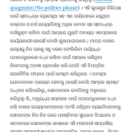
quagmire//No politics please
) । ଏହି ଭୁତାଣୁର ଚିକିତ୍ସା
ପାଇଁ ସ୍ଵତନ୍ତ୍ର ବ୍ୟବସ୍ଥା ସହ ଏହା ଦାୟିତ୍ଵରେ ରହୁଥିବା
ଡାକ୍ତର ଓ ନର୍ସ ଇତ୍ୟାଦିଙ୍କୁ ଅଧିକ ବେତନ ସହ ସ୍ଵତନ୍ତ୍ର
ବର୍ଗଭୁକ୍ତ କରିବା ପାଇଁ ଆମ୍ଭର ଯୁକ୍ତି ଅବଶ୍ୟ ଏକପ୍ରକାର
କାର୍ଯ୍ୟକାରୀ ହୋଇଛି ବୋଲି କୁହାଯାଇପାରେ ; ମାତ୍ର ବାହାର
ରାଜ୍ୟରୁ ନିଜ ଘରକୁ ସବୁ ଲୋକ ଫେରିଯିବା ପର୍ଯ୍ୟନ୍ତ
ପଥଋଦ୍ଧିକରଣ ବନ୍ଦ ରଖିବା ପାଇଁ ଆମ୍ଭେ ରଖିଥିବା
ନିବେଦନକୁ ଅବଜ୍ଞା ପ୍ରଦର୍ଶନ କରି ମୋଦି ଏହି ବିପତ୍ତିର
ରାଜନୈତିକ ଫାଇଦା ପାଇଁ ଚେଷ୍ଟା କରିଥିଲେ । ଅବସ୍ଥା
ଯେତେବେଳେ ଅଣାୟତ ହେବାକୁ ଯାଉଛି ବୋଲି ଆମ୍ଭେ ସ୍ପଷ୍ଟ
ଅନ୍ଦାଜ କରିପାରିଲୁ, ସେତେବେଳେ ମୋଦିଙ୍କୁ ଅନୁରୋଧ
କରିଥିଲୁ କି, ଅନ୍ୟୁନ୍ୟ ସପ୍ତାହକ ପାଇଁ ପଥଋଦ୍ଧିକରଣ ବନ୍ଦ
ରଖି ବାହାର ରାଜ୍ୟମାନଙ୍କରେ ଅଟକି ରହିଥିବା ବ୍ୟକ୍ତିମାନଙ୍କୁ
ସେମାନଙ୍କ ନିଜ ନିଜ ଘରେ ପହଞ୍ଚିବାର ସୁଯୋଗ ଦିଆଯାଉ ଓ
ସମତାଳରେ ସେମାନଙ୍କ ଭାଷାରେ ଏହି ମହାମାରୀ ସମ୍ପର୍କୀୟ
ସମସ୍ତ ସରକାରୀ ଜ୍ଞାତବ୍ୟ ଆଚରଣବିଧି, ଆଇନ କାନୁନ , ନିୟମ