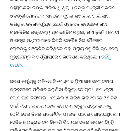
ପହଞ୍ଚାଇବା ତାଙ୍କ ଅଭିସନ୍ଧି ଥିଲା । ତାଙ୍କ ମନ୍ତ୍ରୀ ପ୍ରତାପ
ଷଡଙ୍ଗୀ ମୋଦିଙ୍କ ସାମାଜିକ ଦୂରତା ଶିଖାଇବା ପାଇଁ ଜାରି
କରିଥିବା ଜନତାକର୍ଫ୍ୟୁର ଯେଉଁ ପ୍ରହସନ କରାଇଲେ ତାହା
ରାଜନୈତିକ ଉଦ୍ଦେଶ୍ୟ ପ୍ରଣୋଦିତ ନଥିଲା, ତାହା ନୁହେଁ । ମୋଦୀ
ଓ ତାଙ୍କ ମନ୍ତ୍ରୀମାନେ କିପରି ବେବୈଜ୍ଞାନିକ ଶୈଳୀରେ
ଲୋକଙ୍କୁ ସଞ୍ଚାଳିତ କରିଥିଲେ ତାହା ପ୍ରାୟ ସବୁ ଟିଭି ଚ୍ୟାନେଲ୍
ମୁଖ୍ୟସମ୍ବାଦ ପର୍ଯ୍ୟାୟରେ ପରିବେଷଣ କରିଥିଲେ ।
ତହିଁରୁ
ଗୋଟିଏ
–
ଜନତା କର୍ଫ୍ୟୁକୁ ତାଳି-ଥାଳି-ଘଣ୍ଟ ବାଡ଼ିଆ ସମାବେଶ ଦ୍ଵାରା
ପ୍ରହସନରେ ପରିଣତ କରାଯିବା ବିରୁଦ୍ଧରେ ପ୍ରଧାନମନ୍ତ୍ରୀ
ମୋଦି ପାଟି ନଫିଟାଇ, ଏପ୍ରିଲ ୫ ତାରିଖ ରାତି ୯ଟାରେ ୯ ମିନିଟ
ପାଇଁ ଦୀପ ଜଳାଇବା ନାଟକ କରି ଲୋକଙ୍କୁ ବିପତ୍ତି କବଳକୁ
ଠେଲି ଦେଇ ନିଜର ରାଜନୈତିକ ଫାଇଦା ପଛରେ ଗୋଡ଼ାଇଥିଲେ ।
ସେଦିନ ହାଇଦ୍ରାବାଦର ବିଜେପି ବିଧାୟକ ସଡକ ଉପରେ ଦିହୁଡ଼ି
ଜାଳି ଯେପରି କରୋନା ଭୂତାଣୁକୁ “ଚାଇନା ଭୂତାଣୁ” କହି ତଡୁଥିଲେ