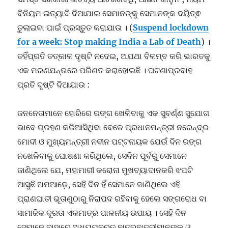
ବିନିୟମ ଇତ୍ୟାଦି ଦିଆଯାଇ ସେମାନଙ୍କୁ ସେମାନଙ୍କ ଦୟିତ୍ଵ
ତୁଲାଇବା ପାଇଁ ପ୍ରସ୍ତୁତ କରାଯାଉ । (
Suspend lockdown
for a week: Stop making India a Lab of Death
) ।
ତହିଁପ୍ରତି ତତ୍କାଳ ଦୃଷ୍ଟି ନଦେଇ, ଅଯଥା ବିଳମ୍ବ କରି ଭାରତକୁ
ଏକ ମରଣଯନ୍ତାରେ ପରିଣତ କରାହୋଇଛି । ଘଟଣାପ୍ରବାହ
ପ୍ରତି ଦୃଷ୍ଟି ଦିଆଯାଉ :
ଜନନେତାମାନେ ହୋରିରେ ରଙ୍ଗ ଖେଳିବାକୁ ଏକ ସୁବର୍ଣ୍ଣ ସୁଯୋଗ
ଭାବେ ଗ୍ରହଣ କରିଆସିଥିବା ବେଳେ ପ୍ରଧାନମନ୍ତ୍ରୀ ନରେନ୍ଦ୍ର
ମୋଦୀ ଓ ମୁଖ୍ୟମନ୍ତ୍ରୀ ନବୀନ ପଟ୍ଟନାୟକ ଯେଉଁ ଦିନ ରଙ୍ଗ
ନଖେଳିବାକୁ ଘୋଷଣା କରିଥିଲେ, ସେଦିନ ପୂର୍ବରୁ ସେମାନେ
ଜାଣିଥିଲେ ଯେ, ମହାମାରୀ କରୋନା ମୁଖବ୍ୟାଦାନକରି ଝପଟି
ଆସୁଛି ଅମଆଡ଼େ, ସେହି ଦିନ ହିଁ ସେମାନେ ଜାଣିଥିଲେ ଏହି
ପ୍ରାଣଘାତୀ ଭୂତାଣୁଠାରୁ ନିରାପଦ ରହିବାକୁ ହେଲେ ସଙ୍ଗରୋଧ ବା
ସାମାଜିକ ଦୂରତା ଏକମାତ୍ର ପାଳନୀୟ ଉପାୟ । ସେହି ଦିନ
ସେମାନେ ବାହାରେ ଅଧ୍ୟୟନରତ ଛାତ୍ରଛାତ୍ରୀମାନଙ୍କୁ ଓ