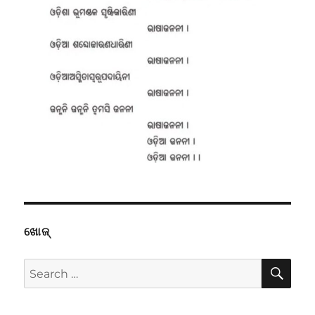
ଖୋଜ୍
SE
Search
for: