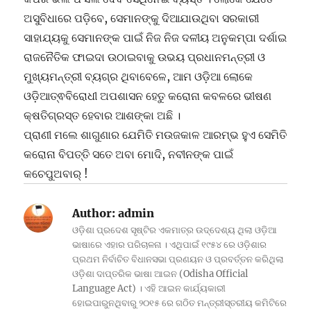
ଅସୁବିଧାରେ ପଡ଼ିବେ, ସେମାନଙ୍କୁ ଦିଆଯାଉଥିବା ସରକାରୀ
ସାହାଯ୍ୟକୁ ସେମାନଙ୍କ ପାଇଁ ନିଜ ନିଜ ଦଳୀୟ ଅନୁକମ୍ପା ଦର୍ଶାଇ
ରାଜନୈତିକ ଫାଇଦା ଉଠାଇବାକୁ ଉଭୟ ପ୍ରଧାନମନ୍ତ୍ରୀ ଓ
ମୁଖ୍ୟମନ୍ତ୍ରୀ ବ୍ୟଗ୍ର ଥିବାବେଳେ, ଆମ ଓଡ଼ିଆ ଲୋକେ
ଓଡ଼ିଆତ୍ଵବିରୋଧୀ ଅପଶାସନ ହେତୁ କରୋନା କବଳରେ ଭୀଷଣ
କ୍ଷତିଗ୍ରସ୍ତ ହେବାର ଆଶଙ୍କା ଅଛି ।
ପ୍ରାଣୀ ମଲେ ଶାଗୁଣାର ଯେମିତି ମଉଜକାଳ ଆରମ୍ଭ ହୁଏ ସେମିତି
କରୋନା ବିପତ୍ତି ସତେ ଅବା ମୋଦି, ନବୀନଙ୍କ ପାଇଁ
କଚେପୁଅବାର୍ !
Author:
admin
ଓଡ଼ିଶା ପ୍ରଦେଶ ସୃଷ୍ଟିର ଏକମାତ୍ର ଉଦ୍ଦେଶ୍ୟ ଥିଲା ଓଡ଼ିଆ
ଭାଷାରେ ଏହାର ପରିଚାଳନା । ଏଥିପାଇଁ ୧୯୫୪ ରେ ଓଡ଼ିଶାର
ପ୍ରଥମ ନିର୍ବାଚିତ ବିଧାନସଭା ପ୍ରଣୟନ ଓ ପ୍ରବର୍ତ୍ତନ କରିଥିଲା
ଓଡ଼ିଶା ଦାପ୍ତରିକ ଭାଷା ଆଇନ (Odisha Official
Language Act) । ଏହି ଆଇନ କାର୍ଯ୍ୟକାରୀ
ହୋଇପାରୁନଥିବାରୁ ୨୦୧୫ ରେ ଗଠିତ ମନ୍ତ୍ରୀସ୍ତରୀୟ କମିଟିରେ