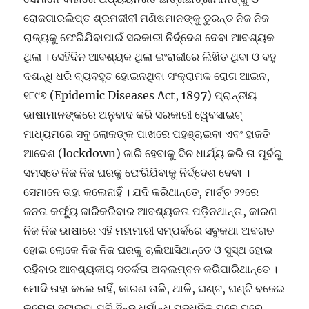
ରୋଜଗାରଲିପ୍ତ ଶ୍ରମଜୀବୀ ମଣିଷମାନଙ୍କୁ ତୁରନ୍ତ ନିଜ ନିଜ
ରାଜ୍ୟକୁ ଫେରିଯିବାପାଇଁ ସରକାରୀ ନିର୍ଦ୍ଦେଶ ଦେବା ଆବଶ୍ୟକ
ଥିଲା । ସେହିଦିନ ଆବଶ୍ୟକ ଥିଲା ଇଂରାଜୀରେ ଲିଖିତ ଥିବା ଓ ବହୁ
ଦଶନ୍ଧି ଧରି ବ୍ୟବହୃତ ହୋଇନଥିବା ସଂକ୍ରାମକ ରୋଗ ଆଇନ,
୧୮୯୭ (Epidemic Diseases Act, 1897) ପ୍ରାନ୍ତୀୟ
ଭାଷାମାନଙ୍କରେ ଅନୁବାଦ କରି ସରକାରୀ ୱେବସାଇଟ୍
ମାଧ୍ୟମରେ ସବୁ ଲୋକଙ୍କ ପାଖରେ ପହଞ୍ଚାଇବା ଏବଂ ହାଜତି-
ଆଦେଶ (lockdown) ଜାରି ହେବାକୁ ଦିନ ଧାର୍ଯ୍ୟ କରି ତା ପୂର୍ବରୁ
ସମସ୍ତେ ନିଜ ନିଜ ଘରକୁ ଫେରିଯିବାକୁ ନିର୍ଦ୍ଦେଶ ଦେବା ।
ସେମାନେ ତାହା କଲେନାହିଁ । ଯଦି କରିଥାନ୍ତେ, ମାର୍ଚ୍ଚ ୨୨ରେ
ଜନତା କର୍ଫ୍ୟୁ ଜାରିକରିବାର ଆବଶ୍ୟକତା ପଡ଼ିନଥାନ୍ତା, କାରଣ
ନିଜ ନିଜ ଭାଷାରେ ଏହି ମହାମାରୀ ସମ୍ପର୍କରେ ସବୁକଥା ଅବଗତ
ହୋଇ ଲୋକେ ନିଜ ନିଜ ଘରକୁ ଚାଲିଆସିଥାନ୍ତେ ଓ ସୁସ୍ଥ ହୋଇ
ରହିବାର ଆବଶ୍ୟକୀୟ ସତର୍କତା ଅବଲମ୍ବନ କରିପାରିଥାନ୍ତେ ।
ମୋଦି ତାହା କଲେ ନାହିଁ, କାରଣ ତାଳି, ଥାଳି, ଘଣ୍ଟ, ଘଣ୍ଟି ବଜେଇ
କରୋନା ହଟାଇବା ପରି ହିନ୍ଦୁ ଧର୍ମାନ୍ଧ ପଦ୍ଧତିକୁ ଘରେ ଘରେ