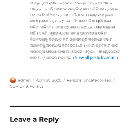
ସଦସ୍ୟ ଥିବା ସୁଭାଷ ଚନ୍ଦ୍ର ପଟ୍ଟନାୟକ ଆଇନ ସଂଶୋଧନ
ମାଧ୍ୟମରେ ଏହି ଆଇନର ସଶକ୍ତିକରଣ ପାଇଁ ନିଜର ପ୍ରସ୍ତାବ
ସହ ଏକ ଚିଠାବିଧାନ ପ୍ରଦାନ କରିଥିଲେ । ତାହାକୁ ସମ୍ପୂର୍ଣତଃ
କାର୍ଯ୍ୟକାରୀ କରାଯାଇଥିଲେ ଓଡ଼ିଆରେ ଓଡ଼ିଶା ଚାଲିଥାନ୍ତା ଓ
ଓଡ଼ିଆ ଜାତି ତା'ର ଭାଷା ଅଧିକାର ପାଇଥାନ୍ତା । ତାହା କରାଗଲା
ନାହିଁ । ଓଲଟି, ମୁଖ୍ୟମନ୍ତ୍ରୀ ନବୀନ ପଟ୍ଟନାୟକ ଓଡ଼ିଶା
ବିଧାନସଭାକୁ ବିଭ୍ରାନ୍ତ କରି ପ୍ରମାଦପୂର୍ଣ ସଂଶୋଧନ ଦ୍ଵାରା
ଆଇନଟିକୁ ଅକର୍ମଣ୍ୟ କରିଦେଇଛନ୍ତି । ଏହାର ପ୍ରତିକାର ପାଇଁ
ପ୍ରତିଷ୍ଠା ହୋଇଛି ଭାଷା ଆନ୍ଦୋଳନ, ଓଡ଼ିଶା । ଏହି ୱେବସାଇଟ
ସେହି ଆନ୍ଦୋଳନର ନଭମଞ୍ଚ ।
View all posts by admin
Author
Posted
Categories
Tags
admin
April 30, 2020
Persons
,
Uncategorized
on
COVID-19
,
Politics
Leave a Reply