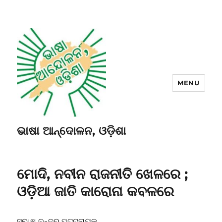
MENU
ଭାଷା ଆନ୍ଦୋଳନ, ଓଡ଼ିଶା
ମୋଦି, ନବୀନ ରାଜନୀତି ଖେଳରେ ;
ଓଡ଼ିଆ ଜାତି କାରୋନା କବଳରେ
ସୁଭାଷ ଚନ୍ଦ୍ର ପଟ୍ଟନାୟକ