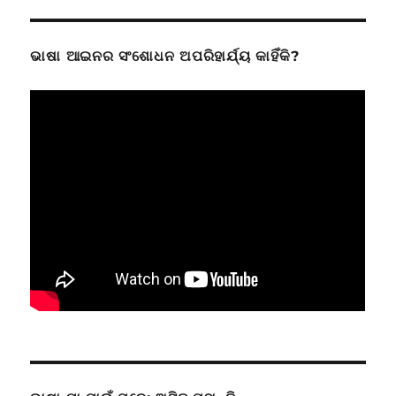
ଭାଷା ଆଇନର ସଂଶୋଧନ ଅପରିହାର୍ଯ୍ୟ କାହିଁକି?