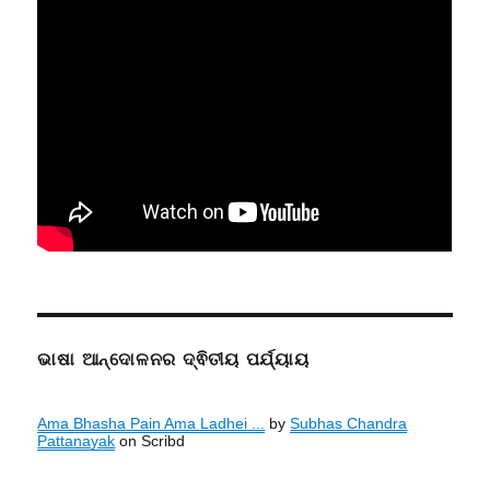
ଭାଷା ଆନ୍ଦୋଳନର ଦ୍ଵିତୀୟ ପର୍ଯ୍ୟାୟ
Ama Bhasha Pain Ama Ladhei ...
by
Subhas Chandra
Pattanayak
on Scribd