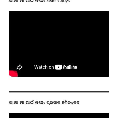
ଭାଷା ମା ପାଇଁ ପଦେ: ଅସିତ ମହାନ୍ତି
ଭାଷା ମା ପାଇଁ ପଦେ: ପ୍ରସାଦ ହରିଚନ୍ଦନ