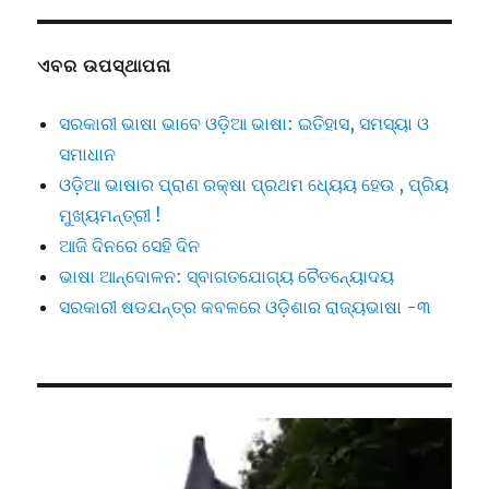
ଏବର ଉପସ୍ଥାପନା
ସରକାରୀ ଭାଷା ଭାବେ ଓଡ଼ିଆ ଭାଷା: ଇତିହାସ, ସମସ୍ୟା ଓ
ସମାଧାନ
ଓଡ଼ିଆ ଭାଷାର ପ୍ରାଣ ରକ୍ଷା ପ୍ରଥମ ଧ୍ୟେୟ ହେଉ , ପ୍ରିୟ
ମୁଖ୍ୟମନ୍ତ୍ରୀ !
ଆଜି ଦିନରେ ସେହି ଦିନ
ଭାଷା ଆନ୍ଦୋଳନ: ସ୍ବାଗତଯୋଗ୍ୟ ଚୈତନ୍ୟୋଦୟ
ସରକାରୀ ଷଡଯନ୍ତ୍ର କବଳରେ ଓଡ଼ିଶାର ରାଜ୍ୟଭାଷା -୩
Video
Player