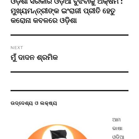
ଓଡ଼ିଶା ସରକାର ଓଡ଼ିଆ ବୁଝିବାକୁ ଅକ୍ଷମ :
Previous
post:
ମୁଖ୍ୟମନ୍ତ୍ରୀଙ୍କ ଇଂରାଜୀ ପ୍ରୀତି ହେତୁ
କରୋନା କବଳରେ ଓଡ଼ିଶା
NEXT
ମୁଁ ଦାଦନ ଶ୍ରମିକ
Next
post:
ଉଦ୍ଦେଶ୍ୟ ଓ ଲକ୍ଷ୍ୟ
ଆମ
ଭାଷା
ଓଡ଼ିଆ