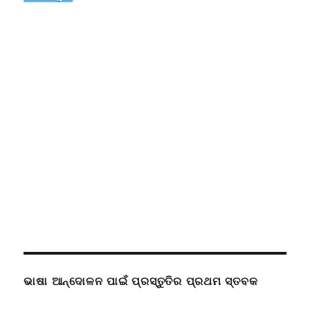
ଭାଷା ଆନ୍ଦୋଳନ ପାଇଁ ପ୍ରସ୍ତୁତିର ପ୍ରଥମ ସ୍ତବକ