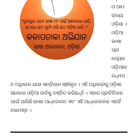
ଓ ଆମ
ରାଜ୍ୟ
ଓଡ଼ିଶା ।
ଓଡ଼ିଆ
ଭାଷା
ପ୍ର
ତ୍ୟେକ
ଓଡ଼ିଆର
ଜନ୍ମଗ
ତ ଅଧିକାର ଯାହା ସମ୍ବିଧାନ ସ୍ଵୀକୃତ । ଏହି ଅଧିକାରରୁ ଓଡ଼ିଶା
ସରକାର ଓଡ଼ିଆ ଜାତିକୁ ବଞ୍ଚିତ କରିଛନ୍ତି । ଏହାର ପ୍ରତିବିଧାନ
ପାଇଁ ଚାଲିଛି ଭାଷା ଆନ୍ଦୋଳନ ଏବଂ ଏହି ଆନ୍ଦୋଳନର ଏହାହିଁ
ନଭମଞ୍ଚ ।