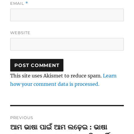
EMAIL
*
WEBSITE
This site uses Akismet to reduce spam.
Learn
how your comment data is processed.
Post
PREVIOUS
navigation
ଆମ ଭାଷା ପାଇଁ ଆମ ଲଢ଼େଇ : ଭାଷା
Previous