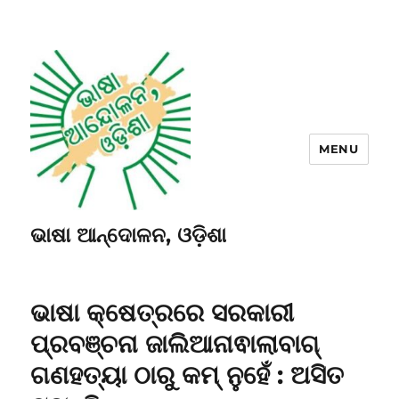
MENU
ଭାଷା ଆନ୍ଦୋଳନ, ଓଡ଼ିଶା
ଭାଷା କ୍ଷେତ୍ରରେ ସରକାରୀ
ପ୍ରବଞ୍ଚନା ଜାଲିଆନାଵାଲାବାଗ୍
ଗଣହତ୍ୟା ଠାରୁ କମ୍ ନୁହେଁ : ଅସିତ