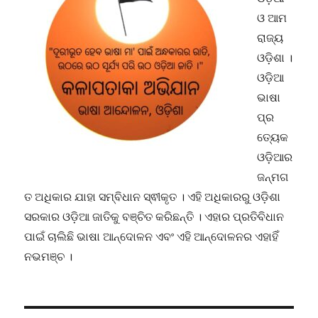
ଓ ଆମ
ରାଜ୍ୟ
ଓଡ଼ିଶା ।
ଓଡ଼ିଆ
ଭାଷା
ପ୍ର
ତ୍ୟେକ
ଓଡ଼ିଆର
ଜନ୍ମଗ
ତ ଅଧିକାର ଯାହା ସମ୍ବିଧାନ ସ୍ଵୀକୃତ । ଏହି ଅଧିକାରରୁ ଓଡ଼ିଶା
ସରକାର ଓଡ଼ିଆ ଜାତିକୁ ବଞ୍ଚିତ କରିଛନ୍ତି । ଏହାର ପ୍ରତିବିଧାନ
ପାଇଁ ଚାଲିଛି ଭାଷା ଆନ୍ଦୋଳନ ଏବଂ ଏହି ଆନ୍ଦୋଳନର ଏହାହିଁ
ନଭମଞ୍ଚ ।