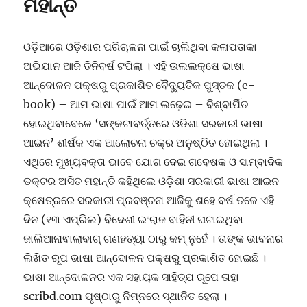
ମହାନ୍ତି
ଓଡ଼ିଆରେ ଓଡ଼ିଶାର ପରିଚାଳନା ପାଇଁ ଚାଲିଥିବା କଳାପତାକା
ଅଭିଯାନ ଆଜି ତିନିବର୍ଷ ଟପିଲା । ଏହି ଉଲଲକ୍ଷେ ଭାଷା
ଆନ୍ଦୋଳନ ପକ୍ଷରୁ ପ୍ରକାଶିତ ବୈଦ୍ୟୁତିକ ପୁସ୍ତକ (e-
book) – ଆମ ଭାଷା ପାଇଁ ଆମ ଲଢ଼େଇ – ବିଶ୍ବାର୍ପିତ
ହୋଇଥିବାବେଳେ ‘ସଙ୍କଟାବର୍ତ୍ତରେ ଓଡିଶା ସରକାରୀ ଭାଷା
ଆଇନ’ ଶୀର୍ଷକ ଏକ ଆଲୋଚନା ଚକ୍ର ଅନୁଷ୍ଠିତ ହୋଇଥିଲା ।
ଏଥିରେ ମୁଖ୍ୟବକ୍ତା ଭାବେ ଯୋଗ ଦେଇ ଗବେଷକ ଓ ସାମ୍ବାଦିକ
ଡକ୍ଟର ଅସିତ ମହାନ୍ତି କହିଥିଲେ ଓଡ଼ିଶା ସରକାରୀ ଭାଷା ଆଇନ
କ୍ଷେତ୍ରରେ ସରକାରୀ ପ୍ରବଞ୍ଚନା ଆଜିକୁ ଶହେ ବର୍ଷ ତଳେ ଏହି
ଦିନ (୧୩ ଏପ୍ରିଲ) ବିଦେଶୀ ଇଂରାଜ ବାହିନୀ ଘଟାଇଥିବା
ଜାଲିଆନାଵାଲାବାଗ୍ ଗଣହତ୍ୟା ଠାରୁ କମ୍ ନୁହେଁ । ତାଙ୍କ ଭାବନାର
ଲିଖିତ ରୂପ ଭାଷା ଆନ୍ଦୋଳନ ପକ୍ଷରୁ ପ୍ରକାଶିତ ହୋଇଛି ।
ଭାଷା ଆନ୍ଦୋଳନର ଏକ ସହାୟକ ସାହିତ୍ଯ ରୂପେ ତାହା
scribd.com ପୃଷ୍ଠାରୁ ନିମ୍ନରେ ସ୍ଥାନିତ ହେଲା ।