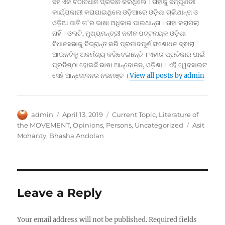
ସହ ଏକ ଚିଠାବିଧାନ ପ୍ରଦାନ କରିଥିଲେ । ତାହାକୁ ସମ୍ପୂର୍ଣତଃ
କାର୍ଯ୍ୟକାରୀ କରାଯାଇଥିଲେ ଓଡ଼ିଆରେ ଓଡ଼ିଶା ଚାଲିଥାନ୍ତା ଓ
ଓଡ଼ିଆ ଜାତି ତା'ର ଭାଷା ଅଧିକାର ପାଇଥାନ୍ତା । ତାହା କରାଗଲା
ନାହିଁ । ଓଲଟି, ମୁଖ୍ୟମନ୍ତ୍ରୀ ନବୀନ ପଟ୍ଟନାୟକ ଓଡ଼ିଶା
ବିଧାନସଭାକୁ ବିଭ୍ରାନ୍ତ କରି ପ୍ରମାଦପୂର୍ଣ ସଂଶୋଧନ ଦ୍ଵାରା
ଆଇନଟିକୁ ଅକର୍ମଣ୍ୟ କରିଦେଇଛନ୍ତି । ଏହାର ପ୍ରତିକାର ପାଇଁ
ପ୍ରତିଷ୍ଠା ହୋଇଛି ଭାଷା ଆନ୍ଦୋଳନ, ଓଡ଼ିଶା । ଏହି ୱେବସାଇଟ
ସେହି ଆନ୍ଦୋଳନର ନଭମଞ୍ଚ ।
View all posts by admin
Author
Posted
Categories
admin
April 13, 2019
Current Topic
,
Literature of
on
Tags
the MOVEMENT
,
Opinions
,
Persons
,
Uncategorized
Asit
Mohanty
,
Bhasha Andolan
Leave a Reply
Your email address will not be published.
Required fields