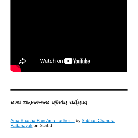
ଭାଷା ଆନ୍ଦୋଳନର ଦ୍ଵିତୀୟ ପର୍ଯ୍ୟାୟ
Ama Bhasha Pain Ama Ladhei ...
by
Subhas Chandra
Pattanayak
on Scribd