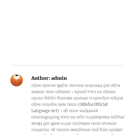
Author:
admin
ଓଡ଼ିଶା ପ୍ରଦେଶ ସୃଷ୍ଟିର ଏକମାତ୍ର ଉଦ୍ଦେଶ୍ୟ ଥିଲା ଓଡ଼ିଆ
ଭାଷାରେ ଏହାର ପରିଚାଳନା । ଏଥିପାଇଁ ୧୯୫୪ ରେ ଓଡ଼ିଶାର
ପ୍ରଥମ ନିର୍ବାଚିତ ବିଧାନସଭା ପ୍ରଣୟନ ଓ ପ୍ରବର୍ତ୍ତନ କରିଥିଲା
ଓଡ଼ିଶା ଦାପ୍ତରିକ ଭାଷା ଆଇନ (Odisha Official
Language Act) । ଏହି ଆଇନ କାର୍ଯ୍ୟକାରୀ
ହୋଇପାରୁନଥିବାରୁ ୨୦୧୫ ରେ ଗଠିତ ମନ୍ତ୍ରୀସ୍ତରୀୟ କମିଟିରେ
ସଦସ୍ୟ ଥିବା ସୁଭାଷ ଚନ୍ଦ୍ର ପଟ୍ଟନାୟକ ଆଇନ ସଂଶୋଧନ
ମାଧ୍ୟମରେ ଏହି ଆଇନର ସଶକ୍ତିକରଣ ପାଇଁ ନିଜର ପ୍ରସ୍ତାବ