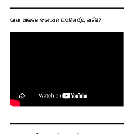
ଭାଷା ଆଇନର ସଂଶୋଧନ ଅପରିହାର୍ଯ୍ୟ କାହିଁକି?