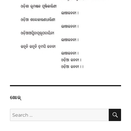
ଖୋଜ୍
SE
Search
for: