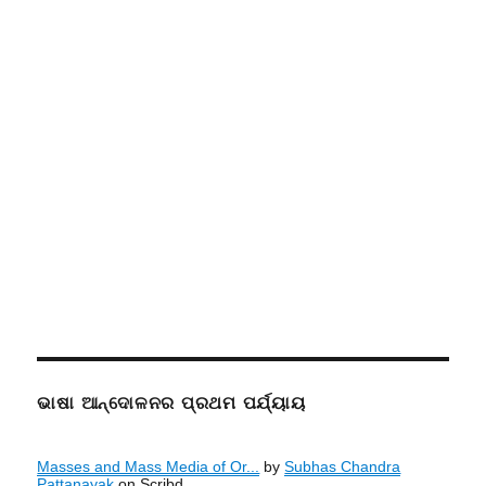
ଭାଷା ଆନ୍ଦୋଳନର ପ୍ରଥମ ପର୍ଯ୍ୟାୟ
Masses and Mass Media of Or...
by
Subhas Chandra
Pattanayak
on Scribd