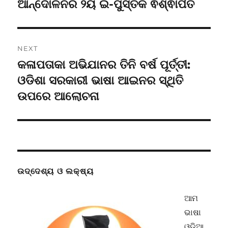
post:
ଆନ୍ଦୋଳନର ୨ୟ ଇ-ପୁସ୍ତକ ଵିଶ୍ଵାର୍ପିତ
NEXT
କଳାପତାକା ଅଭିଯାନର ତିନି ବର୍ଷ ପୂର୍ତ୍ତୀ:
Next
post:
ଓଡିଶା ସରକାରୀ ଭାଷା ଆଇନର ସ୍ଥିତି
ଉପରେ ଆଲୋଚନା
ଉଦ୍ଦେଶ୍ୟ ଓ ଲକ୍ଷ୍ୟ
ଆମ
ଭାଷା
ଓଡ଼ିଆ