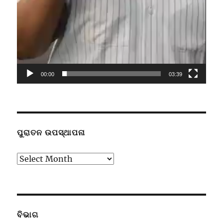
00:00
03:39
ପୁରାତନ ଉପସ୍ଥାପନା
ପୁରାତନ
ଉପସ୍ଥାପନା
ବିଭାଗ