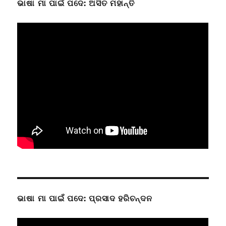
ଭାଷା ମା ପାଇଁ ପଦେ: ଅସିତ ମହାନ୍ତି
ଭାଷା ମା ପାଇଁ ପଦେ: ପ୍ରସାଦ ହରିଚନ୍ଦନ