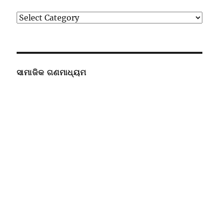
ବିଭାଗ
ସାମାଜିକ ଗଣମାଧ୍ୟମ