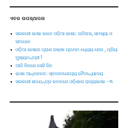
ଏବର ଉପସ୍ଥାପନା
ସରକାରୀ ଭାଷା ଭାବେ ଓଡ଼ିଆ ଭାଷା: ଇତିହାସ, ସମସ୍ୟା ଓ
ସମାଧାନ
ଓଡ଼ିଆ ଭାଷାର ପ୍ରାଣ ରକ୍ଷା ପ୍ରଥମ ଧ୍ୟେୟ ହେଉ , ପ୍ରିୟ
ମୁଖ୍ୟମନ୍ତ୍ରୀ !
ଆଜି ଦିନରେ ସେହି ଦିନ
ଭାଷା ଆନ୍ଦୋଳନ: ସ୍ବାଗତଯୋଗ୍ୟ ଚୈତନ୍ୟୋଦୟ
ସରକାରୀ ଷଡଯନ୍ତ୍ର କବଳରେ ଓଡ଼ିଶାର ରାଜ୍ୟଭାଷା -୩
Video
Player