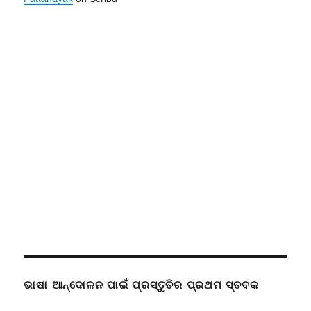
ଭାଷା ଆନ୍ଦୋଳନ ପାଇଁ ପ୍ରସ୍ତୁତିର ପ୍ରଥମ ସ୍ତବକ