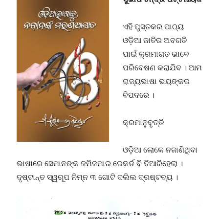
ଏହି ପୁସ୍ତକର ପାଠ୍ୟ
ଓଡ଼ିଆ ଜାତିର ଅବଗତି
ପାଇଁ କ୍ରମାଗତ ଭାବେ
ପରିବେଷଣ କରାଯିବ । ଆମ
ରାଜ୍ୟଭାଷା ଭୟଙ୍କର
ବିପଦରେ ।
କ୍ରମାନୁବୃତ୍ତି
ଓଡ଼ିଆ ଲୋକେ ନଜାଣିଥିବା
ଭାଷାରେ ସେମାନଙ୍କ ଜମିଜମାର ରେକର୍ଡ ବି ତିଆରିହେଲା ।
ଦୃଷ୍ଟାନ୍ତ ସ୍ୱରୂପ ନିମ୍ନ ୩ ଗୋଟି ଦଲିଲ ଦ୍ରଷ୍ଟବ୍ୟ ।