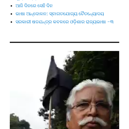
ଆଜି ଦିନରେ ସେହି ଦିନ
ଭାଷା ଆନ୍ଦୋଳନ: ସ୍ବାଗତଯୋଗ୍ୟ ଚୈତନ୍ୟୋଦୟ
ସରକାରୀ ଷଡଯନ୍ତ୍ର କବଳରେ ଓଡ଼ିଶାର ରାଜ୍ୟଭାଷା -୩
Video
Player