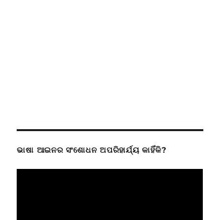
ଭାଷା ଆଇନର ସଂଶୋଧନ ଅପରିହାର୍ଯ୍ୟ କାହିଁକି?