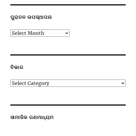
ପୁରାତନ ଉପସ୍ଥାପନା
ପୁରାତନ
ଉପସ୍ଥାପନା
ବିଭାଗ
ବିଭାଗ
ସାମାଜିକ ଗଣମାଧ୍ୟମ