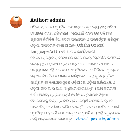
Author:
admin
ଓଡ଼ିଶା ପ୍ରଦେଶ ସୃଷ୍ଟିର ଏକମାତ୍ର ଉଦ୍ଦେଶ୍ୟ ଥିଲା ଓଡ଼ିଆ
ଭାଷାରେ ଏହାର ପରିଚାଳନା । ଏଥିପାଇଁ ୧୯୫୪ ରେ ଓଡ଼ିଶାର
ପ୍ରଥମ ନିର୍ବାଚିତ ବିଧାନସଭା ପ୍ରଣୟନ ଓ ପ୍ରବର୍ତ୍ତନ କରିଥିଲା
ଓଡ଼ିଶା ଦାପ୍ତରିକ ଭାଷା ଆଇନ (Odisha Official
Language Act) । ଏହି ଆଇନ କାର୍ଯ୍ୟକାରୀ
ହୋଇପାରୁନଥିବାରୁ ୨୦୧୫ ରେ ଗଠିତ ମନ୍ତ୍ରୀସ୍ତରୀୟ କମିଟିରେ
ସଦସ୍ୟ ଥିବା ସୁଭାଷ ଚନ୍ଦ୍ର ପଟ୍ଟନାୟକ ଆଇନ ସଂଶୋଧନ
ମାଧ୍ୟମରେ ଏହି ଆଇନର ସଶକ୍ତିକରଣ ପାଇଁ ନିଜର ପ୍ରସ୍ତାବ
ସହ ଏକ ଚିଠାବିଧାନ ପ୍ରଦାନ କରିଥିଲେ । ତାହାକୁ ସମ୍ପୂର୍ଣତଃ
କାର୍ଯ୍ୟକାରୀ କରାଯାଇଥିଲେ ଓଡ଼ିଆରେ ଓଡ଼ିଶା ଚାଲିଥାନ୍ତା ଓ
ଓଡ଼ିଆ ଜାତି ତା'ର ଭାଷା ଅଧିକାର ପାଇଥାନ୍ତା । ତାହା କରାଗଲା
ନାହିଁ । ଓଲଟି, ମୁଖ୍ୟମନ୍ତ୍ରୀ ନବୀନ ପଟ୍ଟନାୟକ ଓଡ଼ିଶା
ବିଧାନସଭାକୁ ବିଭ୍ରାନ୍ତ କରି ପ୍ରମାଦପୂର୍ଣ ସଂଶୋଧନ ଦ୍ଵାରା
ଆଇନଟିକୁ ଅକର୍ମଣ୍ୟ କରିଦେଇଛନ୍ତି । ଏହାର ପ୍ରତିକାର ପାଇଁ
ପ୍ରତିଷ୍ଠା ହୋଇଛି ଭାଷା ଆନ୍ଦୋଳନ, ଓଡ଼ିଶା । ଏହି ୱେବସାଇଟ
ସେହି ଆନ୍ଦୋଳନର ନଭମଞ୍ଚ ।
View all posts by admin