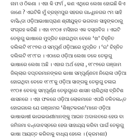
ନାମ ଓ ଠିକଣା । ଏହା କି ଫର୍ମ , କଣ ଏଥିରେ ଲେଖା ହୋଇଛି କିଏ
ଜାଣେ ? ଏଇଟିକି ମୁଁ ବ୍ରହ୍ମପୁର ସହରର ଗାନ୍ଧିନଗର ୯ମ ସାହି
ବାସିନ୍ଦା ଓଡ଼ିଆଭାଷାପ୍ରାଣ ଶ୍ରୀଯୁକ୍ତ ଭଗବାନ ସାହୁଙ୍କଠାରୁ
ସଂଗ୍ରହ କରିଛି । ଏହା ୧୯୦୫ ମସିହାର ଏକ ଦସ୍ତାବିଜ । ଏଇଟି
ତେଲୁଗୁ ଭାଷାରେ ମୁଦ୍ରିତ ହୋଇଥିବା ବେଳେ ‘ଖ’ ଚିହ୍ନିତ
ଦଲିଲଟି ୧୮୯୭ର ଓ ସମ୍ପୂର୍ଣ ଓଡ଼ିଆରେ ମୁଦ୍ରିତ । ‘ଗ’ ଚିହ୍ନିତ
ଦଲିଲଟି ୧୮୯୮ର । ଏଠାରେ ଓଡ଼ିଆ ଲେଖା ତଳେ ତେଲୁଗୁ
ଭାଷାରେ ଲେଖା ଅଛି । ଏହାର ଅର୍ଥ ହେଲା , ୧୮୯୭ରେ ଗଞ୍ଜାମ
ଜିଲ୍ଲାର ଦପ୍ତରମାନଙ୍କର ଭାଷା ସମ୍ପୂର୍ଣ୍ଣତଃ ନିରୋଳା ଓଡ଼ିଆ
ହୋଇଥିବା ବେଳେ ୧୮୯୮କୁ ଓଡ଼ିଆ ସାଙ୍ଗକୁ ତେଲୁଗୁ ଚଳାଇ
୧୯୦୫ ବେଳକୁ ସମ୍ପୂର୍ଣ୍ଣ ତେଲୁଗୁରେ ଶାସନ ଚାଲିଥିଲା ବ୍ରିଟିଶ
ଶାସନରେ । ଏହା ଫଳରେ ଓଡ଼ିଆ ଲୋକମାନେ ଏପରି ତଳିତଳାନ୍ତ
ହୋଇଗଲେ ଯେ ଗଞ୍ଜାମର ‘ଶିଷ୍ଟକରଣ’ମାନେ ଓଡ଼ିଆ
ଭାଷାଭାଷୀ ଭାଇଭଉଣୀମାନଙ୍କୁ ଆଇନ ଅଦାଲତରେ ହେଉ ବା
ଜମିଜମା ବନ୍ଦୋବସ୍ତରେ ହେଉ ସାହାଯ୍ୟ କରିବା ପାଇଁ ତେଲୁଗୁ
ଭାଷା ଆୟତ୍ତ କରିବାକୁ ବାଧ୍ୟ ହେଲେ । (କ୍ରମଶଃ)