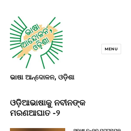
MENU
ଭାଷା ଆନ୍ଦୋଳନ, ଓଡ଼ିଶା
ଓଡ଼ିଆଭାଷାକୁ ନବୀନଙ୍କ
ମରଣଆଘାତ -୨
ସୁଭାଷ ଚନ୍ଦ୍ର ପଟ୍ଟନାୟକ