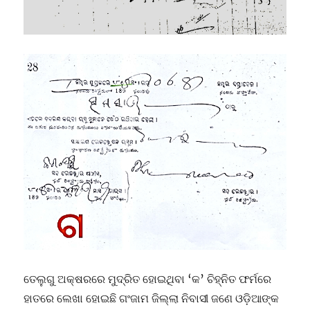
ତେଲୁଗୁ ଅକ୍ଷରରେ ମୁଦ୍ରିତ ହୋଇଥିବା ‘କ’ ଚିହ୍ନିତ ଫର୍ମରେ
ହାତରେ ଲେଖା ହୋଇଛି ଗଂଜାମ ଜିଲ୍ଲା ନିବାସୀ ଜଣେ ଓଡ଼ିଆଙ୍କ