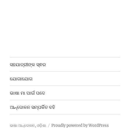
ସହଯାତ୍ରୀଙ୍କ ସ୍ଵର
ଯୋଗାଯୋଗ
ଭାଷା ମା ପାଇଁ ପଦେ
ଆନ୍ଦୋଳନ ସମ୍ପର୍କିତ ବହି
ଭାଷା ଆନ୍ଦୋଳନ, ଓଡ଼ିଶା
Proudly powered by WordPress