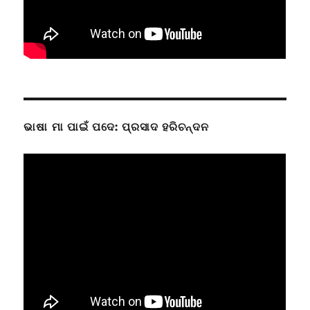
ଭାଷା ମା ପାଇଁ ପଦେ: ପ୍ରସାଦ ହରିଚନ୍ଦନ