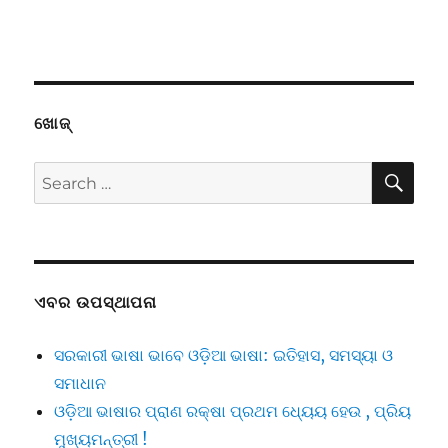
ଖୋଜ୍
SE
Search
for:
ଏବର ଉପସ୍ଥାପନା
ସରକାରୀ ଭାଷା ଭାବେ ଓଡ଼ିଆ ଭାଷା: ଇତିହାସ, ସମସ୍ୟା ଓ
ସମାଧାନ
ଓଡ଼ିଆ ଭାଷାର ପ୍ରାଣ ରକ୍ଷା ପ୍ରଥମ ଧ୍ୟେୟ ହେଉ , ପ୍ରିୟ
ମୁଖ୍ୟମନ୍ତ୍ରୀ !