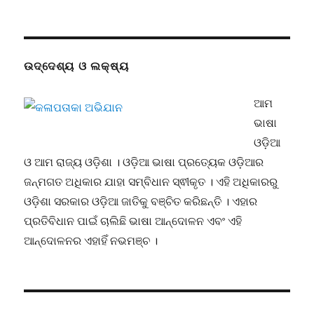
ଉଦ୍ଦେଶ୍ୟ ଓ ଲକ୍ଷ୍ୟ
ଆମ
ଭାଷା
ଓଡ଼ିଆ
ଓ ଆମ ରାଜ୍ୟ ଓଡ଼ିଶା । ଓଡ଼ିଆ ଭାଷା ପ୍ରତ୍ୟେକ ଓଡ଼ିଆର
ଜନ୍ମଗତ ଅଧିକାର ଯାହା ସମ୍ବିଧାନ ସ୍ଵୀକୃତ । ଏହି ଅଧିକାରରୁ
ଓଡ଼ିଶା ସରକାର ଓଡ଼ିଆ ଜାତିକୁ ବଞ୍ଚିତ କରିଛନ୍ତି । ଏହାର
ପ୍ରତିବିଧାନ ପାଇଁ ଚାଲିଛି ଭାଷା ଆନ୍ଦୋଳନ ଏବଂ ଏହି
ଆନ୍ଦୋଳନର ଏହାହିଁ ନଭମଞ୍ଚ ।