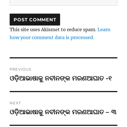
This site uses Akismet to reduce spam.
Learn
how your comment data is processed.
Post
PREVIOUS
navigation
ଓଡ଼ିଆଭାଷାକୁ ନବୀନଙ୍କ ମରଣଆଘାତ -୧
Previous
post:
NEXT
ଓଡ଼ିଆଭାଷାକୁ ନବୀନଙ୍କ ମରଣଆଘାତ – ୩
Next
post: