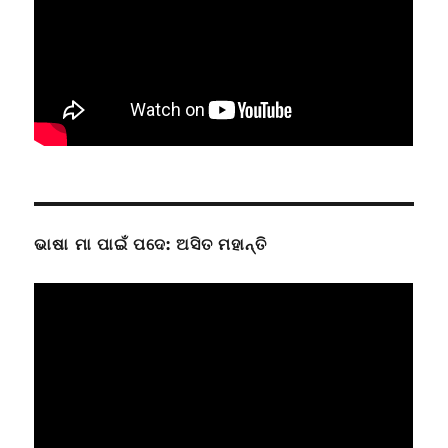
ଭାଷା ମା ପାଇଁ ପଦେ: ଅସିତ ମହାନ୍ତି