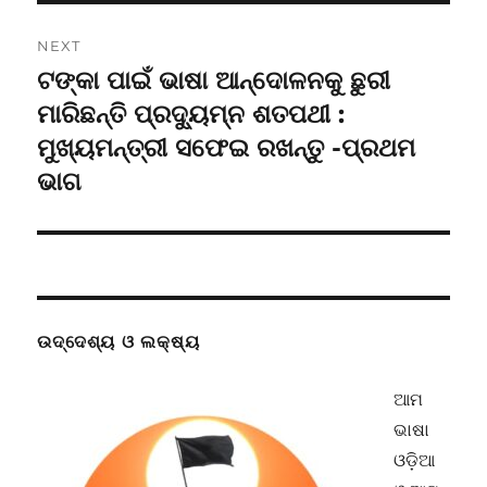
NEXT
ଟଙ୍କା ପାଇଁ ଭାଷା ଆନ୍ଦୋଳନକୁ ଛୁରୀ
Next
post:
ମାରିଛନ୍ତି ପ୍ରଦ୍ୟୁମ୍ନ ଶତପଥୀ :
ମୁଖ୍ୟମନ୍ତ୍ରୀ ସଫେଇ ରଖନ୍ତୁ -ପ୍ରଥମ
ଭାଗ
ଉଦ୍ଦେଶ୍ୟ ଓ ଲକ୍ଷ୍ୟ
ଆମ
ଭାଷା
ଓଡ଼ିଆ