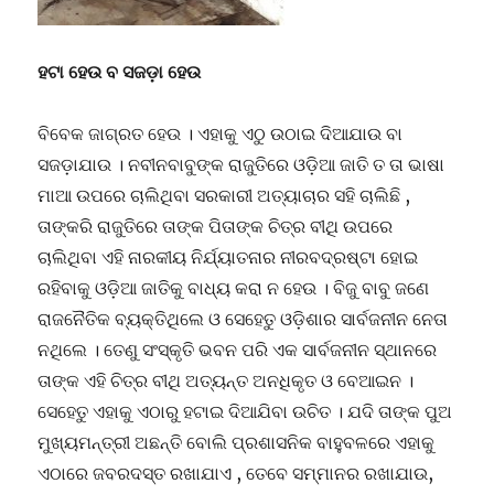
ହଟା ହେଉ ବ ସଜଡ଼ା ହେଉ
ବିବେକ ଜାଗ୍ରତ ହେଉ । ଏହାକୁ ଏଠୁ ଉଠାଇ ଦିଆଯାଉ ବା
ସଜଡ଼ାଯାଉ । ନବୀନବାବୁଙ୍କ ରାଜୁତିରେ ଓଡ଼ିଆ ଜାତି ତ ତା ଭାଷା
ମାଆ ଉପରେ ଚାଲିଥିବା ସରକାରୀ ଅତ୍ୟାଚାର ସହି ଚାଲିଛି ,
ତାଙ୍କରି ରାଜୁତିରେ ତାଙ୍କ ପିତାଙ୍କ ଚିତ୍ର ବୀଥି ଉପରେ
ଚାଲିଥିବା ଏହି ନାରକୀୟ ନିର୍ଯ୍ୟାତନାର ନୀରବଦ୍ରଷ୍ଟା ହୋଇ
ରହିବାକୁ ଓଡ଼ିଆ ଜାତିକୁ ବାଧ୍ୟ କରା ନ ହେଉ । ବିଜୁ ବାବୁ ଜଣେ
ରାଜନୈତିକ ବ୍ୟକ୍ତିଥିଲେ ଓ ସେହେତୁ ଓଡ଼ିଶାର ସାର୍ବଜନୀନ ନେତା
ନଥିଲେ । ତେଣୁ ସଂସ୍କୃତି ଭବନ ପରି ଏକ ସାର୍ବଜନୀନ ସ୍ଥାନରେ
ତାଙ୍କ ଏହି ଚିତ୍ର ବୀଥି ଅତ୍ୟନ୍ତ ଅନଧିକୃତ ଓ ବେଆଇନ ।
ସେହେତୁ ଏହାକୁ ଏଠାରୁ ହଟାଇ ଦିଆଯିବା ଉଚିତ । ଯଦି ତାଙ୍କ ପୁଅ
ମୁଖ୍ୟମନ୍ତ୍ରୀ ଅଛନ୍ତି ବୋଲି ପ୍ରଶାସନିକ ବାହୁବଳରେ ଏହାକୁ
ଏଠାରେ ଜବରଦସ୍ତ ରଖାଯାଏ , ତେବେ ସମ୍ମାନର ରଖାଯାଉ,