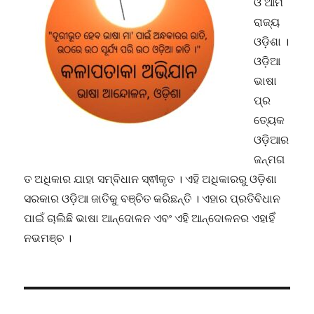
ଓ ଆମ
ରାଜ୍ୟ
ଓଡ଼ିଶା ।
ଓଡ଼ିଆ
ଭାଷା
ପ୍ର
ତ୍ୟେକ
ଓଡ଼ିଆର
ଜନ୍ମଗ
ତ ଅଧିକାର ଯାହା ସମ୍ବିଧାନ ସ୍ଵୀକୃତ । ଏହି ଅଧିକାରରୁ ଓଡ଼ିଶା
ସରକାର ଓଡ଼ିଆ ଜାତିକୁ ବଞ୍ଚିତ କରିଛନ୍ତି । ଏହାର ପ୍ରତିବିଧାନ
ପାଇଁ ଚାଲିଛି ଭାଷା ଆନ୍ଦୋଳନ ଏବଂ ଏହି ଆନ୍ଦୋଳନର ଏହାହିଁ
ନଭମଞ୍ଚ ।