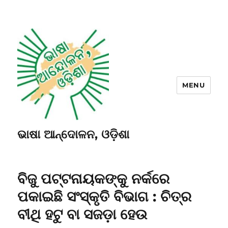
MENU
ଭାଷା ଆନ୍ଦୋଳନ, ଓଡ଼ିଶା
ବିଜୁ ପଟ୍ଟନାୟକଙ୍କୁ ନର୍କରେ
ପକାଇଛି ସଂସ୍କୃତି ବିଭାଗ : ଚିତ୍ର
ବୀଥି ହଟୁ ବା ସଜଡ଼ା ହେଉ