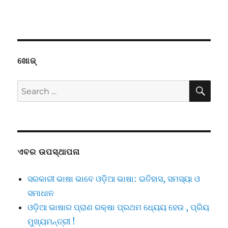
ଖୋଜ୍
SE
Search
for:
ଏବର ଉପସ୍ଥାପନା
ସରକାରୀ ଭାଷା ଭାବେ ଓଡ଼ିଆ ଭାଷା: ଇତିହାସ, ସମସ୍ୟା ଓ
ସମାଧାନ
ଓଡ଼ିଆ ଭାଷାର ପ୍ରାଣ ରକ୍ଷା ପ୍ରଥମ ଧ୍ୟେୟ ହେଉ , ପ୍ରିୟ
ମୁଖ୍ୟମନ୍ତ୍ରୀ !