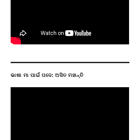
ଭାଷା ମା ପାଇଁ ପଦେ: ଅସିତ ମହାନ୍ତି