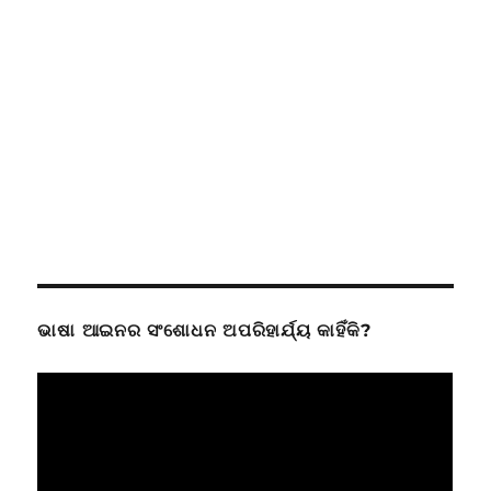
ଭାଷା ଆଇନର ସଂଶୋଧନ ଅପରିହାର୍ଯ୍ୟ କାହିଁକି?