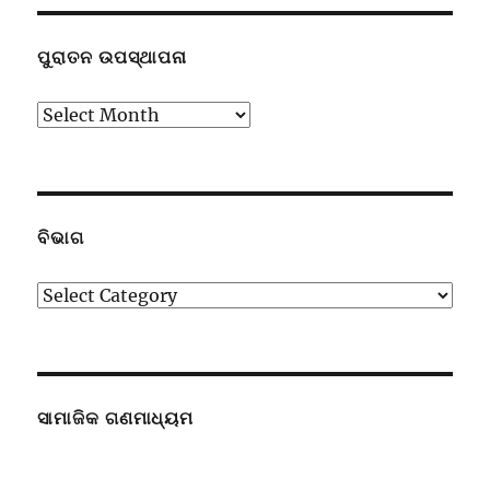
ପୁରାତନ ଉପସ୍ଥାପନା
ପୁରାତନ
ଉପସ୍ଥାପନା
ବିଭାଗ
ବିଭାଗ
ସାମାଜିକ ଗଣମାଧ୍ୟମ