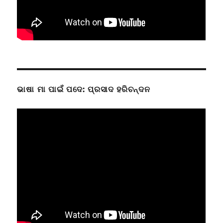
ଭାଷା ମା ପାଇଁ ପଦେ: ପ୍ରସାଦ ହରିଚନ୍ଦନ