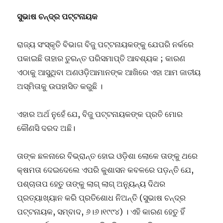
ସୁଭାଷ ଚନ୍ଦ୍ର ପଟ୍ଟନାୟକ
ରାଜ୍ୟ ସଂସ୍କୃତି ବିଭାଗ ବିଜୁ ପଟ୍ଟନାୟକଙ୍କୁ ଯେପରି ନର୍କରେ
ପକାଇଛି ତାହାର ତୁରନ୍ତ ପରିସମାପ୍ତି ଆବଶ୍ୟକ ; କାରଣ
ଏଠାକୁ ଆସୁଥିବା ଅଣଓଡ଼ିଆମାନଙ୍କ ଆଖିରେ ଏହା ଆମ ଜାତୀୟ
ଅସ୍ମିତାକୁ ଉପହାସିତ କରୁଛି ।
ଏହାର ଅର୍ଥ ନୁହେଁ ଯେ, ବିଜୁ ପଟ୍ଟନାୟକଙ୍କ ପ୍ରତି ମୋର
କୌଣସି ଦରଦ ଅଛି।
ତାଙ୍କ ଛଳନାରେ ବିଭ୍ରାନ୍ତ ହୋଇ ଓଡ଼ିଶା ଲୋକେ ତାଙ୍କୁ ଥରେ
କ୍ଷମତା ଦେଇଦେଲେ ଏପରି କୁଶାସନ କବଳରେ ପଡ଼ନ୍ତି ଯେ,
ପଶ୍ଚାତାପ ହେତୁ ତାଙ୍କୁ ଲାଗ୍ ଲାଗ୍ ଅନ୍ୟୁନ୍ୟ ଦିଥର
ପ୍ରତ୍ୟାଖ୍ୟାନ କରି ପ୍ରତିଶୋଧ ନିଅନ୍ତି (ସୁଭାଷ ଚନ୍ଦ୍ର
ପଟ୍ଟନାୟକ, ସମ୍ବାଦ, ୬।୬।୧୯୯୪) । ଏହି କାରଣ ହେତୁ ହିଁ