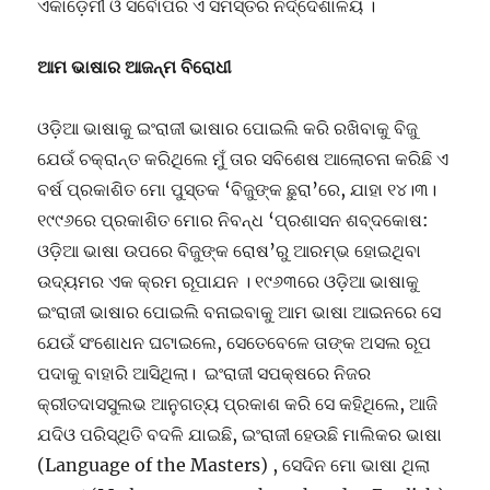
ଏକାଡ଼େମୀ ଓ ସର୍ବୋପରି ଏ ସମସ୍ତର ନିର୍ଦ୍ଦେଶାଳୟ ।
ଆମ ଭାଷାର ଆଜନ୍ମ ବିରୋଧୀ
ଓଡ଼ିଆ ଭାଷାକୁ ଇଂରାଜୀ ଭାଷାର ପୋଇଲି କରି ରଖିବାକୁ ବିଜୁ
ଯେଉଁ ଚକ୍ରାନ୍ତ କରିଥିଲେ ମୁଁ ତାର ସବିଶେଷ ଆଲୋଚନା କରିଛି ଏ
ବର୍ଷ ପ୍ରକାଶିତ ମୋ ପୁସ୍ତକ ‘ବିଜୁଙ୍କ ଛୁରା’ରେ, ଯାହା ୧୪।୩।
୧୯୯୬ରେ ପ୍ରକାଶିତ ମୋର ନିବନ୍ଧ ‘ପ୍ରଶାସନ ଶବ୍ଦକୋଷ:
ଓଡ଼ିଆ ଭାଷା ଉପରେ ବିଜୁଙ୍କ ରୋଷ’ରୁ ଆରମ୍ଭ ହୋଇଥିବା
ଉଦ୍ୟମର ଏକ କ୍ରମ ରୂପାଯନ । ୧୯୬୩ରେ ଓଡ଼ିଆ ଭାଷାକୁ
ଇଂରାଜୀ ଭାଷାର ପୋଇଲି ବନାଇବାକୁ ଆମ ଭାଷା ଆଇନରେ ସେ
ଯେଉଁ ସଂଶୋଧନ ଘଟାଇଲେ, ସେତେବେଳେ ତାଙ୍କ ଅସଲ ରୂପ
ପଦାକୁ ବାହାରି ଆସିଥିଲା। ଇଂରାଜୀ ସପକ୍ଷରେ ନିଜର
କ୍ରୀତଦାସସୁଲଭ ଆନୁଗତ୍ୟ ପ୍ରକାଶ କରି ସେ କହିଥିଲେ, ଆଜି
ଯଦିଓ ପରିସ୍ଥିତି ବଦଳି ଯାଇଛି, ଇଂରାଜୀ ହେଉଛି ମାଲିକର ଭାଷା
(Language of the Masters) , ସେଦିନ ମୋ ଭାଷା ଥିଲା