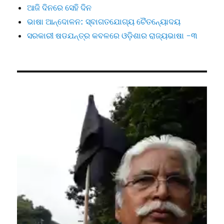
ଆଜି ଦିନରେ ସେହି ଦିନ
ଭାଷା ଆନ୍ଦୋଳନ: ସ୍ବାଗତଯୋଗ୍ୟ ଚୈତନ୍ୟୋଦୟ
ସରକାରୀ ଷଡଯନ୍ତ୍ର କବଳରେ ଓଡ଼ିଶାର ରାଜ୍ୟଭାଷା -୩
Video
Player