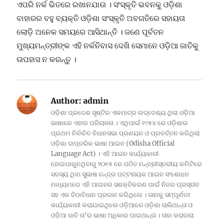
ଏପରି ନର୍କ ଭିତରେ ରଖାନଯାଉ । ସଂସ୍କୃତି ଭବନକୁ ଓଡ଼ିଶା
ବାହାରର ବହୁ ବ୍ୟକ୍ତି ଓଡ଼ିଶା ସଂସ୍କୃତି ଅବଗତିରେ ସହାୟତା
ଲୋଡ଼ି ଅନେକ ସମୟରେ ଆସିଥାନ୍ତି । ଜଣେ ପୂର୍ବତନ
ମୁଖ୍ୟମନ୍ତ୍ରୀଙ୍କ ଏହି ନର୍କନିବାସ ଦେଖି ସେମାନେ ଓଡ଼ିଆ ଜାତିକୁ
ଉପହାସ ନ କରନ୍ତୁ ।
Author:
admin
ଓଡ଼ିଶା ପ୍ରଦେଶ ସୃଷ୍ଟିର ଏକମାତ୍ର ଉଦ୍ଦେଶ୍ୟ ଥିଲା ଓଡ଼ିଆ
ଭାଷାରେ ଏହାର ପରିଚାଳନା । ଏଥିପାଇଁ ୧୯୫୪ ରେ ଓଡ଼ିଶାର
ପ୍ରଥମ ନିର୍ବାଚିତ ବିଧାନସଭା ପ୍ରଣୟନ ଓ ପ୍ରବର୍ତ୍ତନ କରିଥିଲା
ଓଡ଼ିଶା ଦାପ୍ତରିକ ଭାଷା ଆଇନ (Odisha Official
Language Act) । ଏହି ଆଇନ କାର୍ଯ୍ୟକାରୀ
ହୋଇପାରୁନଥିବାରୁ ୨୦୧୫ ରେ ଗଠିତ ମନ୍ତ୍ରୀସ୍ତରୀୟ କମିଟିରେ
ସଦସ୍ୟ ଥିବା ସୁଭାଷ ଚନ୍ଦ୍ର ପଟ୍ଟନାୟକ ଆଇନ ସଂଶୋଧନ
ମାଧ୍ୟମରେ ଏହି ଆଇନର ସଶକ୍ତିକରଣ ପାଇଁ ନିଜର ପ୍ରସ୍ତାବ
ସହ ଏକ ଚିଠାବିଧାନ ପ୍ରଦାନ କରିଥିଲେ । ତାହାକୁ ସମ୍ପୂର୍ଣତଃ
କାର୍ଯ୍ୟକାରୀ କରାଯାଇଥିଲେ ଓଡ଼ିଆରେ ଓଡ଼ିଶା ଚାଲିଥାନ୍ତା ଓ
ଓଡ଼ିଆ ଜାତି ତା'ର ଭାଷା ଅଧିକାର ପାଇଥାନ୍ତା । ତାହା କରାଗଲା