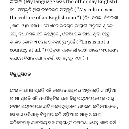
ଇଂରାଜୀ (My language was the other day English),
ମୋ ସଂସ୍କୃତି ଥିଲା ଇଂରେଜର ସଂସ୍କୃତି (“My culture was
the culture of an Englishman”) (ବିଧାନସଭା ବିବରଣୀ
, ୩୦।୯।୧୯୬୩) । ସେ ଏତେ ଉଦଗ୍ର ଇଂରାଜୀ ଅନୁଗତ ଥିଲେ
ଯେ, ବିଧାନସଭାରେ କହିଥିଲେ, ଓଡ଼ିଆ ପରି ଭାଷା ଥିବା ହେତୁ
ଭାରତ ଗୋଟାଏ ଦେଶ ପଦବାଚ୍ୟ ନୁହେଁ (“This is not a
country at all.”) (ଓଡ଼ିଶା ସରକାରୀ ଭାଷା ଆଇନ ସଂଶୋଧନ
ଉପରେ ବିଧାନସଭା ବିତର୍କ, ୧୯୮୫, ପୃ॰ ୧୦୮) ।
ବିଜୁ ୱସିୟତ
ଇଂରାଜୀ ଭାଷା ପ୍ରତି ଏହି କ୍ରୀତଦାସସୁଲଭ ଅନୁରକ୍ତି ଓ ଓଡ଼ିଆ
ଭାଷା ପ୍ରତି ଏହି ଅଯୌକ୍ତିକ ଘୃଣା ବିଜୁ ପଟ୍ଟନାୟକଙ୍କ ଠାରୁ
ନବୀନ ପଟ୍ଟନାୟକ ଯଦି ରକ୍ତସୂତ୍ରରେ ଆହରଣ କରିନଥାନ୍ତେ ,
ସେ କଣ ଓଡ଼ିଶାକୁ ବିଜୁମୟ କରି ଓଡ଼ିଆ ଭାଷାକୁ ଅକାମୀ
କରିଦେବାକୁ ଯାବତୀୟ ହୀନ ଚକ୍ରାନ୍ତ ଚଳାଇଥାନ୍ତେ; ଏତେ ବର୍ଷ