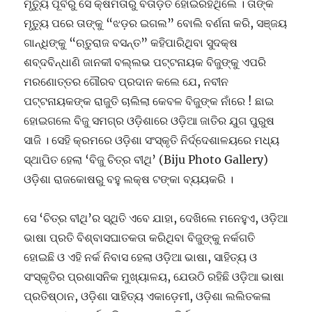
ମୃତ୍ୟୁ ପୂର୍ବରୁ ସେ କ୍ଷମତାରୁ ବିତାଡ଼ିତ ହୋଇରହିଥିଲେ । ତାଙ୍କ
ମୃତ୍ୟୁ ପରେ ତାଙ୍କୁ “ଝଡ଼ର ଇଗଲ” ବୋଲି ବର୍ଣନା କରି, ସଞ୍ଜୟ
ଗାନ୍ଧିଙ୍କୁ “ଋତୁରାଜ ବସନ୍ତ” କହିପାରିଥିବା ସୁଦକ୍ଷ
ଶବ୍ଦବିନ୍ଧାଣି ଜାନକୀ ବଲ୍ଲଭ ପଟ୍ଟନାୟକ ବିଜୁଙ୍କୁ ଏପରି
ମରଣୋତ୍ତର ଗୌରବ ପ୍ରଦାନ କଲେ ଯେ, ନବୀନ
ପଟ୍ଟନାୟକଙ୍କ ରାଜୁତି ଚାଲିଲା କେବଳ ବିଜୁଙ୍କ ନାଁରେ ! ଛାଇ
ହୋଇଗଲେ ବିଜୁ ସମଗ୍ର ଓଡ଼ିଶାରେ ଓଡ଼ିଆ ଜାତିର ଯୁଗ ପୁରୁଷ
ସାଜି । ସେହି କ୍ରମରେ ଓଡ଼ିଶା ସଂସ୍କୃତି ନିର୍ଦ୍ଦେଶାଳୟରେ ମଧ୍ୟ
ସ୍ଥାପିତ ହେଲା ‘ବିଜୁ ଚିତ୍ର ବୀଥି’ (Biju Photo Gallery)
ଓଡ଼ିଶା ରାଜକୋଷରୁ ବହୁ ଲକ୍ଷ ଟଙ୍କା ବ୍ୟୟକରି ।
ସେ ‘ଚିତ୍ର ବୀଥି’ର ସ୍ଥିତି ଏବେ ଯାହା, ଦେଖିଲେ ମନେହୁଏ, ଓଡ଼ିଆ
ଭାଷା ପ୍ରତି ବିଶ୍ବାସଘାତକତା କରିଥିବା ବିଜୁଙ୍କୁ ନର୍କଗତି
ହୋଇଛି ଓ ଏହି ନର୍କ ନିବାସ ହେଲା ଓଡ଼ିଆ ଭାଷା, ସାହିତ୍ୟ ଓ
ସଂସ୍କୃତିର ପ୍ରଶାସନିକ ମୁଖ୍ୟାଳୟ, ଯେଉଠି ରହିଛି ଓଡ଼ିଆ ଭାଷା
ପ୍ରତିଷ୍ଠାନ, ଓଡ଼ିଶା ସାହିତ୍ୟ ଏକାଡ଼େମୀ, ଓଡ଼ିଶା ଲଲିତକଳା