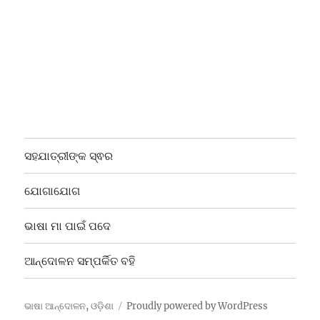
ସହଯାତ୍ରୀଙ୍କ ସ୍ଵର
ଯୋଗାଯୋଗ
ଭାଷା ମା ପାଇଁ ପଦେ
ଆନ୍ଦୋଳନ ସମ୍ପର୍କିତ ବହି
ଭାଷା ଆନ୍ଦୋଳନ, ଓଡ଼ିଶା
Proudly powered by WordPress