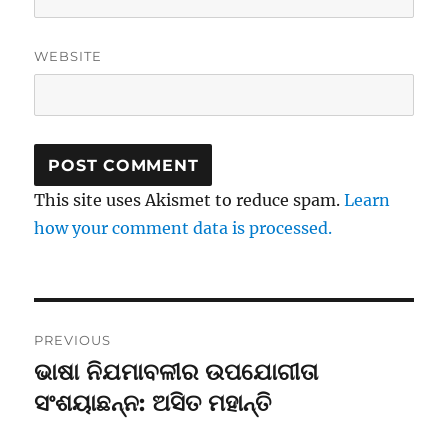
WEBSITE
This site uses Akismet to reduce spam.
Learn
how your comment data is processed.
Post
PREVIOUS
navigation
ଭାଷା ନିଯମାବଳୀର ଉପଯୋଗୀତା
Previous
post:
ସଂଶୟାଛନ୍ନ: ଅସିତ ମହାନ୍ତି