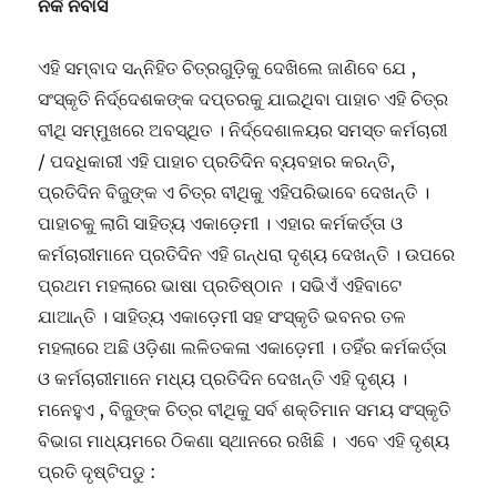
ନର୍କ ନିବାସ
ଏହି ସମ୍ବାଦ ସନ୍ନିହିତ ଚିତ୍ରଗୁଡ଼ିକୁ ଦେଖିଲେ ଜାଣିବେ ଯେ ,
ସଂସ୍କୃତି ନିର୍ଦ୍ଦେଶକଙ୍କ ଦପ୍ତରକୁ ଯାଇଥିବା ପାହାଚ ଏହି ଚିତ୍ର
ବୀଥି ସମ୍ମୁଖରେ ଅବସ୍ଥିତ । ନିର୍ଦ୍ଦେଶାଳୟର ସମସ୍ତ କର୍ମଚାରୀ
/ ପଦଧିକାରୀ ଏହି ପାହାଚ ପ୍ରତିଦିନ ବ୍ୟବହାର କରନ୍ତି,
ପ୍ରତିଦିନ ବିଜୁଙ୍କ ଏ ଚିତ୍ର ବୀଥିକୁ ଏହିପରିଭାବେ ଦେଖନ୍ତି ।
ପାହାଚକୁ ଲାଗି ସାହିତ୍ୟ ଏକାଡ଼େମୀ । ଏହାର କର୍ମକର୍ତ୍ତା ଓ
କର୍ମଚାରୀମାନେ ପ୍ରତିଦିନ ଏହି ଗନ୍ଧରା ଦୃଶ୍ୟ ଦେଖନ୍ତି । ଉପରେ
ପ୍ରଥମ ମହଲାରେ ଭାଷା ପ୍ରତିଷ୍ଠାନ । ସଭିଏଁ ଏହିବାଟେ
ଯାଆନ୍ତି । ସାହିତ୍ୟ ଏକାଡ଼େମୀ ସହ ସଂସ୍କୃତି ଭବନର ତଳ
ମହଲାରେ ଅଛି ଓଡ଼ିଶା ଲଳିତକଳା ଏକାଡ଼େମୀ । ତହିଁର କର୍ମକର୍ତ୍ତା
ଓ କର୍ମଚାରୀମାନେ ମଧ୍ୟ ପ୍ରତିଦିନ ଦେଖନ୍ତି ଏହି ଦୃଶ୍ୟ ।
ମନେହୁଏ , ବିଜୁଙ୍କ ଚିତ୍ର ବୀଥିକୁ ସର୍ବ ଶକ୍ତିମାନ ସମୟ ସଂସ୍କୃତି
ବିଭାଗ ମାଧ୍ୟମରେ ଠିକଣା ସ୍ଥାନରେ ରଖିଛି । ଏବେ ଏହି ଦୃଶ୍ୟ
ପ୍ରତି ଦୃଷ୍ଟିପଡୁ :