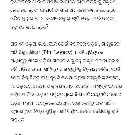
କ୍ଷମତାରେ ଥାଇ ବି ଓଡ଼ିଆ ଭାଷାରେ କାମ କରିବାକୁ ସକ୍ଷମ
ହୋଇନଥାନ୍ତେ; ଇଂରାଜୀ ଭାଷାର ଅଧସ୍ତନ କରି ରଖିଥାନ୍ତେ
ଓଡ଼ିଶାକୁ ; ଭାଷା ଆନ୍ଦୋଳନକୁ ଭାଙ୍ଗି ଦେବା ପାଇଁ ଦଲାଲ
ନିଯୁକ୍ତ କରିଥାନ୍ତେ?
ଅତଏବ ଓଡ଼ିଆ ଭାଷା ଆଜି ଯେଉଁ ବିପଦରେ ପଡ଼ିଛି , ତା ମୂଳରେ
ଅଛି ବିଜୁ ୱସିୟତ (Biju Legacy) । ଏହି ୱସିୟତର
ଅନ୍ଧମୁହାଣୀରେ ଓଡ଼ିଶା ରାଜକୋଷରୁ ବହୁ ଲକ୍ଷ ଟଙ୍କା ସ୍ଵାହା
କରି ଓଡ଼ିଆ ଭାଷା, ସାହିତ୍ୟ ଓ ସଂସ୍କୃତିକୁ ବିଜୁମୟ କରିବା ପାଇଁ
ଯେଉଁ ବିଜୁ ଚିତ୍ର ବୀଥି ସୃଷ୍ଟି କରଯାଇଥିଲା ସଂସ୍କୃତି ଭବନରେ,
ମା ଓଡ଼ିଶାର ଆତ୍ମା ତାକୁ ବରଦାସ୍ତ କରିନାହିଁ । ସଂସ୍କୃତି ଭବନର
ବର୍ଜ୍ୟ ପାଣିର ଗନ୍ଧରା ସମୁଚ୍ଚୟରେ ହିଁ ତା ପରିଚୟ ସୀମିତ ହୋଇ
ପଡ଼ିଛି । ଲୁହା ଜାଫ୍ରିରେ ପଡ଼ିଥିବା ତାଲା କେବଠୁ ଫିଟି ନାହିଁ ।
ଏଥିରେ ଥିବା ଚିତ୍ର ଗୁଡ଼ିକୁ କେହି ଓଡ଼ିଆ କେବେ ଦେଖିବାକୁ ଚାହିଁ
ନାହାନ୍ତି ।