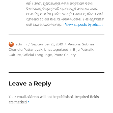
ନାହିଁ । ଓଲଟି, ମୁଖ୍ୟମନ୍ତ୍ରୀ ନବୀନ ପଟ୍ଟନାୟକ ଓଡ଼ିଶା
ବିଧାନସଭାକୁ ବିଭ୍ରାନ୍ତ କରି ପ୍ରମାଦପୂର୍ଣ ସଂଶୋଧନ ଦ୍ଵାରା
ଆଇନଟିକୁ ଅକର୍ମଣ୍ୟ କରିଦେଇଛନ୍ତି । ଏହାର ପ୍ରତିକାର ପାଇଁ
ପ୍ରତିଷ୍ଠା ହୋଇଛି ଭାଷା ଆନ୍ଦୋଳନ, ଓଡ଼ିଶା । ଏହି ୱେବସାଇଟ
ସେହି ଆନ୍ଦୋଳନର ନଭମଞ୍ଚ ।
View all posts by admin
Author
Posted
Categories
admin
September 25, 2019
Persons
,
Subhas
on
Tags
Chandra Pattanayak
,
Uncategorized
Biju Patnaik
,
Culture
,
Official Language
,
Photo Gallery
Leave a Reply
Your email address will not be published.
Required fields
are marked
*