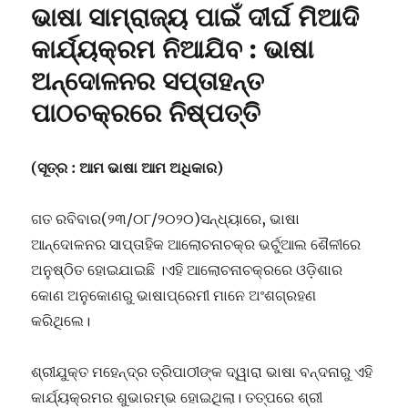
ଭାଷା ସାମ୍ରାଜ୍ୟ ପାଇଁ ଦୀର୍ଘ ମିଆଦି
କାର୍ଯ୍ୟକ୍ରମ ନିଆଯିବ : ଭାଷା
ଅନ୍ଦୋଳନର ସପ୍ତାହନ୍ତ
ପାଠଚକ୍ରରେ ନିଷ୍ପତ୍ତି
(ସୂତ୍ର : ଆମ ଭାଷା ଆମ ଅଧିକାର)
ଗତ ରବିବାର(୨୩/୦୮/୨୦୨୦)ସନ୍ଧ୍ୟାରେ, ଭାଷା
ଆନ୍ଦୋଳନର ସାପ୍ତାହିକ ଆଲୋଚନାଚକ୍ର ଭର୍ଚୁଆଲ ଶୈଳୀରେ
ଅନୁଷ୍ଠିତ ହୋଇଯାଇଛି ।ଏହି ଆଲୋଚନାଚକ୍ରରେ ଓଡ଼ିଶାର
କୋଣ ଅନୁକୋଣରୁ ଭାଷାପ୍ରେମୀ ମାନେ ଅଂଶଗ୍ରହଣ
କରିଥିଲେ।
ଶ୍ରୀଯୁକ୍ତ ମହେନ୍ଦ୍ର ତ୍ରିପାଠୀଙ୍କ ଦ୍ୱାରା ଭାଷା ବନ୍ଦନାରୁ ଏହି
କାର୍ଯ୍ୟକ୍ରମର ଶୁଭାରମ୍ଭ ହୋଇଥିଲା। ତତ୍ପରେ ଶ୍ରୀ