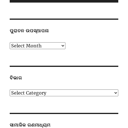
ପୁରାତନ ଉପସ୍ଥାପନା
ପୁରାତନ
ଉପସ୍ଥାପନା
ବିଭାଗ
ବିଭାଗ
ସାମାଜିକ ଗଣମାଧ୍ୟମ