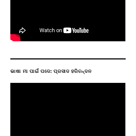
ଭାଷା ମା ପାଇଁ ପଦେ: ପ୍ରସାଦ ହରିଚନ୍ଦନ