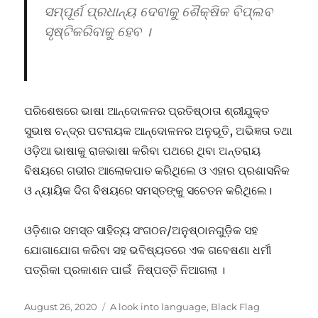
ସମ୍ପୂର୍ଣ ପ୍ରଧାନ୍ୟ ଦେବାକୁ ଶୈକ୍ଷିକ ବିପ୍ଲବ
ସୃଷ୍ଟିକରିବାକୁ ହେବ ।
ପରିଶେଷରେ ଭାଷା ଆନ୍ଦୋଳନର ପ୍ରତିଷ୍ଠାତା ଶ୍ରୀଯୁକ୍ତ
ସୁଭାଷ ଚନ୍ଦ୍ର ପଟନାୟକ ଆନ୍ଦୋଳନର ଅନୁଭୂତି, ଅଭିଜ୍ଞତା ତଥା
ଓଡ଼ିଆ ଭାଷାକୁ ରାଜଭାଷା କରିବା ପଥରେ ଥିବା ଅନ୍ତରାୟ
ବିଷୟରେ ଗଭୀର ଆଲୋକପାତ କରିଥିଲେ ଓ ଏହାର ପ୍ରଶାସନିକ
ଓ ନ୍ୟାୟିକ ଦିଗ ବିଷୟରେ ସମସ୍ତଙ୍କୁ ସଚେତନ କରିଥିଲେ।
ଓଡ଼ିଶାର ସମସ୍ତ ସାହିତ୍ୟ ସଂଗଠନ/ଅନୁଷ୍ଠାନଗୁଡ଼ିକ ସହ
ଯୋଗାଯୋଗ କରିବା ସହ ଭବିଷ୍ୟତରେ ଏକ ଗବେଷଣା ଧର୍ମୀ
ପତ୍ରିକା ପ୍ରକାଶନ ପାଇଁ ନିଷ୍ପତ୍ତି ନିଆଗଲା ।
Posted
Categories
August 26, 2020
A look into language
,
Black Flag