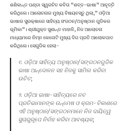
ଶଶିକାନ୍ତ ପଣ୍ଡା ସ୍ୱରଚିତ କବିତା “ଶବ୍ଦ-ଭାଷା” ଆବୃତ୍ତି
କରିଥିଲେ। ଆଲୋଚନାର ମୁଖ୍ୟ ବିଷୟବସ୍ତୁ ଥିଲା,” ଓଡ଼ିଆ
ଭାଷାର ସୁରକ୍ଷାରେ ସାହିତ୍ୟ ସଂଗଠନ/ଅନୁଷ୍ଠାନ ଗୁଡିକର
ଭୂମିକା”। ଶ୍ରୀଯୁକ୍ତ ସୁଶାନ୍ତ ମାହାଳି, ନିଜ ଆଲୋଚନା
ମାଧ୍ୟମରେ ନିମ୍ନ କେତୋଟି ମୁଖ୍ୟ ଦିଗ ପ୍ରତି ଆଲୋକପାତ
କରିଥିଲେ। ସେଗୁଡିକ ହେଲା-
୧. ଓଡ଼ିଆ ସାହିତ୍ୟ ଅନୁଷ୍ଠାନ/ସଙ୍ଗଠନଗୁଡିକ
ଭାଷା ଆନ୍ଦୋଳନ ସହ ନିଜକୁ ସାମିଲ କରିବା
ଉଚିତ;
୨. ଓଡ଼ିଆ ଭାଷା-ସାହିତ୍ୟରେ ନବ
ପ୍ରତିଭାମାନଙ୍କ ଉନ୍ମେଷ ଓ କ୍ରମ-ବିକାଶରେ
ଏହି ଅନୁଷ୍ଠାନ/ସଙ୍ଗଠନମାନେ ନିଜ ଦାୟିତ୍ୱ
ସୁଚାରୁରୂପେ ନିର୍ବାହ କରିବା ଆବଶ୍ୟକ;