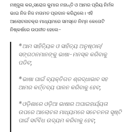
ମଞ୍ଜୁଳା କର,ସରୋଜ କୁମାର ମହାନ୍ତି ଓ ଆମର ପ୍ରିୟ ନିର୍ମଳ
ଭାଇ ନିଜ ନିଜ ମତାମତ ପ୍ରଦାନ କରିଥିଲେ। ଏହି
ଆଲୋଚନାଚକ୍ର ମାଧ୍ୟମରେ ସମସ୍ତେ ନିମ୍ନ କେତୋଟି
ନିଷ୍କର୍ଷରେ ଉପନୀତ ହେଲେ-
*ଆମ ସାହିତ୍ୟିକ ଓ ସାହିତ୍ୟ ଅନୁଷ୍ଠାନ/
ସଙ୍ଗଠନମାନଙ୍କୁ ଭାଷା-ମନସ୍କ କରିବାକୁ
ପଡିବ;
*ଭାଷା ପାଇଁ ବ୍ୟକ୍ତିଗତ ଶ୍ରଦ୍ଧାଭାବ ସହ
ଆମର କର୍ତ୍ତବ୍ୟ ପାଳନ କରିବାକୁ ହେବ;
*ଓଡ଼ିଶାରେ ଓଡ଼ିଆ ଭାଷାର ଅପାଇହାର୍ଯ୍ୟତା
ଉପରେ ଆଲୋଚନା ମାଧ୍ୟମରେ ସଚେତନତା ସୃଷ୍ଟି
ପାଇଁ ସର୍ବବିଧ ଉଦ୍ୟମ କରିବାକୁ ହେବ;