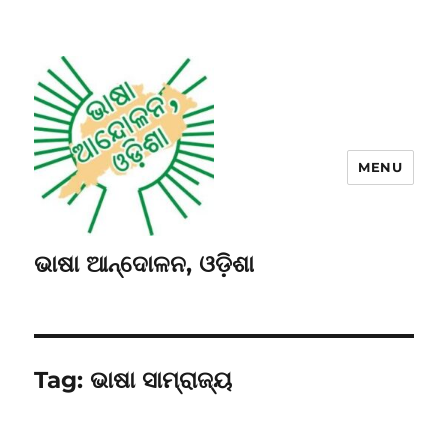
MENU
ଭାଷା ଆନ୍ଦୋଳନ, ଓଡ଼ିଶା
Tag:
ଭାଷା ସାମ୍ରାଜ୍ୟ