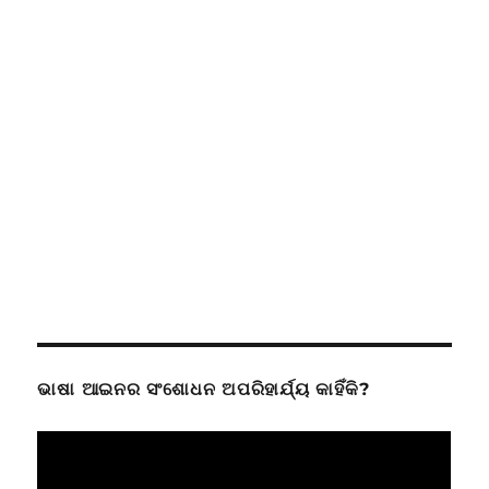
ଭାଷା ଆଇନର ସଂଶୋଧନ ଅପରିହାର୍ଯ୍ୟ କାହିଁକି?