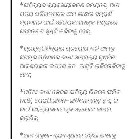
*ସାହିତ୍ୟର ବ୍ୟବସାୟୀକରଣ ସମୟରେ, ଆମ
ରାଜ୍ୟ ପରିଚାଳନାରେ ଆମ ଭାଷାର ସମ୍ପୂର୍ଣ
ବ୍ୟବହାର ପାଇଁ ସହିତ୍ୟିକମାନଙ୍କ ମଧ୍ୟରେ
ସଚେତନତା ସୃଷ୍ଟି କରିବାକୁ ହେବ;
*ପ୍ରଯୁକ୍ତିବିଦ୍ୟାର ପ୍ରୟୋଗ କରି ଆମକୁ
ସମଗ୍ର ଓଡ଼ିଶାରେ ଭାଷା ସାମ୍ରାଜ୍ୟ ସୃଷ୍ଟିର
ଆବଶ୍ୟକତା ଉପରେ ଜନ-ଜାଗୃତି ଗଢିତୋଳିବାକୁ
ହେବ;
*ଓଡ଼ିଆ ଭାଷା କେବଳ ସାହିତ୍ୟ ଭିତରେ ସୀମିତ
ନରହି, ଯେପରି ଜୀବନ-ଜୀବିକାର ହେତୁ ହୁଏ, ତା
ପାଇଁ ସାହିତ୍ୟିକମାନଙ୍କ ସହଯୋଗ କାମନା
କରାଯିବ;
*ଆମ ଶିକ୍ଷା-ବ୍ୟବସ୍ଥାରେ ଓଡ଼ିଆ ଭାଷାକୁ