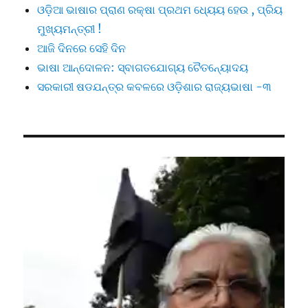
ଓଡ଼ିଆ ଭାଷାର ପ୍ରାଣ ରକ୍ଷା ପ୍ରଥମ ଧ୍ୟେୟ ହେଉ , ପ୍ରିୟ
ମୁଖ୍ୟମନ୍ତ୍ରୀ !
ଆଜି ଦିନରେ ସେହି ଦିନ
ଭାଷା ଆନ୍ଦୋଳନ: ସ୍ବାଗତଯୋଗ୍ୟ ଚୈତନ୍ୟୋଦୟ
ସରକାରୀ ଷଡଯନ୍ତ୍ର କବଳରେ ଓଡ଼ିଶାର ରାଜ୍ୟଭାଷା -୩
Video
Player