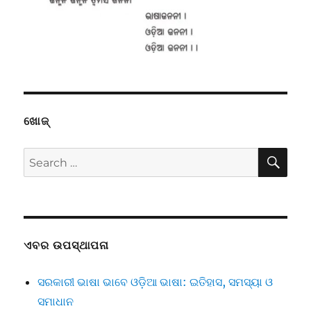
ଖୋଜ୍
SE
Search
for:
ଏବର ଉପସ୍ଥାପନା
ସରକାରୀ ଭାଷା ଭାବେ ଓଡ଼ିଆ ଭାଷା: ଇତିହାସ, ସମସ୍ୟା ଓ
ସମାଧାନ