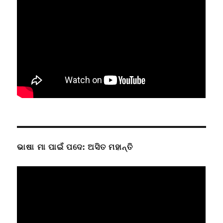
ଭାଷା ମା ପାଇଁ ପଦେ: ଅସିତ ମହାନ୍ତି