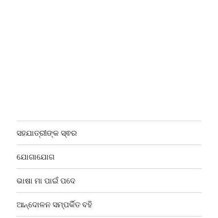
ସହଯାତ୍ରୀଙ୍କ ସ୍ଵର
ଯୋଗାଯୋଗ
ଭାଷା ମା ପାଇଁ ପଦେ
ଆନ୍ଦୋଳନ ସମ୍ପର୍କିତ ବହି