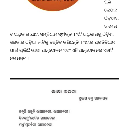
ପ୍ର
ତ୍ୟେକ
ଓଡ଼ିଆର
ଜନ୍ମଗ
ତ ଅଧିକାର ଯାହା ସମ୍ବିଧାନ ସ୍ଵୀକୃତ । ଏହି ଅଧିକାରରୁ ଓଡ଼ିଶା
ସରକାର ଓଡ଼ିଆ ଜାତିକୁ ବଞ୍ଚିତ କରିଛନ୍ତି । ଏହାର ପ୍ରତିବିଧାନ
ପାଇଁ ଚାଲିଛି ଭାଷା ଆନ୍ଦୋଳନ ଏବଂ ଏହି ଆନ୍ଦୋଳନର ଏହାହିଁ
ନଭମଞ୍ଚ ।