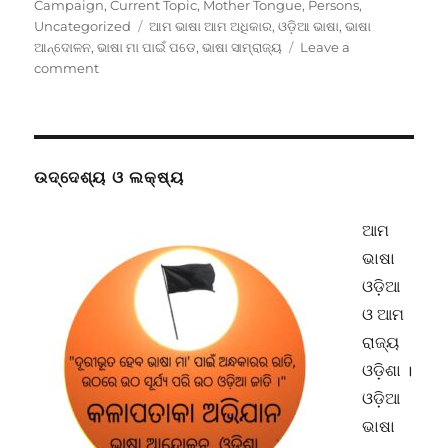
on
Campaign
,
Current Topic
,
Mother Tongue
,
Persons
,
Tags
Uncategorized
ଆମ ଭାଷା ଆମ ଅଧିକାର
,
ଓଡ଼ିଆ ଭାଷା
,
ଭାଷା
ଆନ୍ଦୋଳନ
,
ଭାଷା ମା ପାଇଁ ପଡେ
,
ଭାଷା ସାମ୍ରାଜ୍ୟ
Leave a
on
comment
ଭାଷା
ସାମ୍ରାଜ୍ୟ
ପାଇଁ
ଦୀର୍ଘ
ମିଆଦି
ଉଦ୍ଦେଶ୍ୟ ଓ ଲକ୍ଷ୍ୟ
କାର୍ଯ୍ୟକ୍ରମ
ନିଆଯିବ
ଆମ
:
ଭାଷା
ଭାଷା
ଅନ୍ଦୋଳନର
ଓଡ଼ିଆ
ସପ୍ତାହନ୍ତ
ଓ ଆମ
ପାଠଚକ୍ରରେ
ନିଷ୍ପତ୍ତି
ରାଜ୍ୟ
ଓଡ଼ିଶା ।
ଓଡ଼ିଆ
ଭାଷା