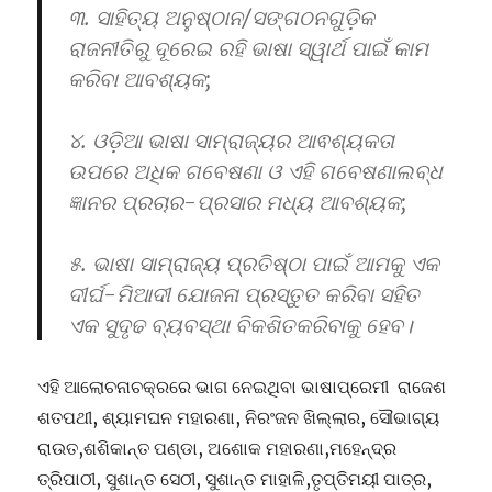
୩. ସାହିତ୍ୟ ଅନୁଷ୍ଠାନ/ସଙ୍ଗଠନଗୁଡ଼ିକ
ରାଜନୀତିରୁ ଦୂରେଇ ରହି ଭାଷା ସ୍ୱାର୍ଥ ପାଇଁ କାମ
କରିବା ଆବଶ୍ୟକ;
୪. ଓଡ଼ିଆ ଭାଷା ସାମ୍ରାଜ୍ୟର ଆଵଶ୍ୟକତା
ଉପରେ ଅଧିକ ଗବେଷଣା ଓ ଏହି ଗବେଷଣାଲବ୍ଧ
ଜ୍ଞାନର ପ୍ରଚାର-ପ୍ରସାର ମଧ୍ୟ ଆବଶ୍ୟକ;
୫. ଭାଷା ସାମ୍ରାଜ୍ୟ ପ୍ରତିଷ୍ଠା ପାଇଁ ଆମକୁ ଏକ
ଦୀର୍ଘ-ମିଆଦୀ ଯୋଜନା ପ୍ରସ୍ତୁତ କରିବା ସହିତ
ଏକ ସୁଦୃଢ ବ୍ୟବସ୍ଥା ବିକଶିତକରିବାକୁ ହେବ।
ଏହି ଆଲୋଚନାଚକ୍ରରେ ଭାଗ ନେଇଥିବା ଭାଷାପ୍ରେମୀ ରାଜେଶ
ଶତପଥୀ, ଶ୍ୟାମଘନ ମହାରଣା, ନିରଂଜନ ଖିଲ୍ଲାର, ସୌଭାଗ୍ୟ
ରାଉତ,ଶଶିକାନ୍ତ ପଣ୍ଡା, ଅଶୋକ ମହାରଣା,ମହେନ୍ଦ୍ର
ତ୍ରିପାଠୀ, ସୁଶାନ୍ତ ସେଠୀ, ସୁଶାନ୍ତ ମାହାଳି,ତୃପ୍ତିମୟୀ ପାତ୍ର,