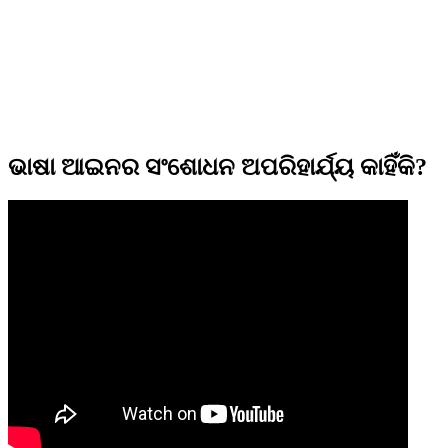
ଭାଷା ଆଇନର ସଂଶୋଧନ ଅପରିହାର୍ଯ୍ୟ କାହିଁକି?