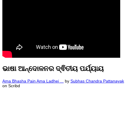
ଭାଷା ଆନ୍ଦୋଳନର ଦ୍ଵିତୀୟ ପର୍ଯ୍ୟାୟ
Ama Bhasha Pain Ama Ladhei ...
by
Subhas Chandra Pattanayak
on Scribd