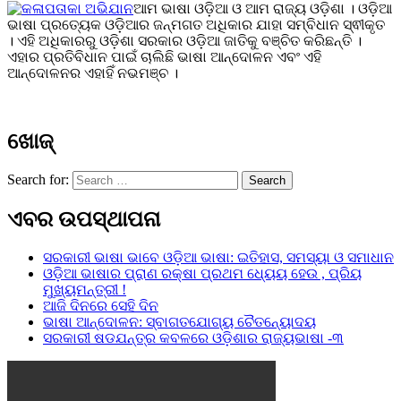
ଆମ ଭାଷା ଓଡ଼ିଆ ଓ ଆମ ରାଜ୍ୟ ଓଡ଼ିଶା । ଓଡ଼ିଆ
ଭାଷା ପ୍ରତ୍ୟେକ ଓଡ଼ିଆର ଜନ୍ମଗତ ଅଧିକାର ଯାହା ସମ୍ବିଧାନ ସ୍ଵୀକୃତ
। ଏହି ଅଧିକାରରୁ ଓଡ଼ିଶା ସରକାର ଓଡ଼ିଆ ଜାତିକୁ ବଞ୍ଚିତ କରିଛନ୍ତି ।
ଏହାର ପ୍ରତିବିଧାନ ପାଇଁ ଚାଲିଛି ଭାଷା ଆନ୍ଦୋଳନ ଏବଂ ଏହି
ଆନ୍ଦୋଳନର ଏହାହିଁ ନଭମଞ୍ଚ ।
ଖୋଜ୍
Search for:
Search
ଏବର ଉପସ୍ଥାପନା
ସରକାରୀ ଭାଷା ଭାବେ ଓଡ଼ିଆ ଭାଷା: ଇତିହାସ, ସମସ୍ୟା ଓ ସମାଧାନ
ଓଡ଼ିଆ ଭାଷାର ପ୍ରାଣ ରକ୍ଷା ପ୍ରଥମ ଧ୍ୟେୟ ହେଉ , ପ୍ରିୟ
ମୁଖ୍ୟମନ୍ତ୍ରୀ !
ଆଜି ଦିନରେ ସେହି ଦିନ
ଭାଷା ଆନ୍ଦୋଳନ: ସ୍ବାଗତଯୋଗ୍ୟ ଚୈତନ୍ୟୋଦୟ
ସରକାରୀ ଷଡଯନ୍ତ୍ର କବଳରେ ଓଡ଼ିଶାର ରାଜ୍ୟଭାଷା -୩