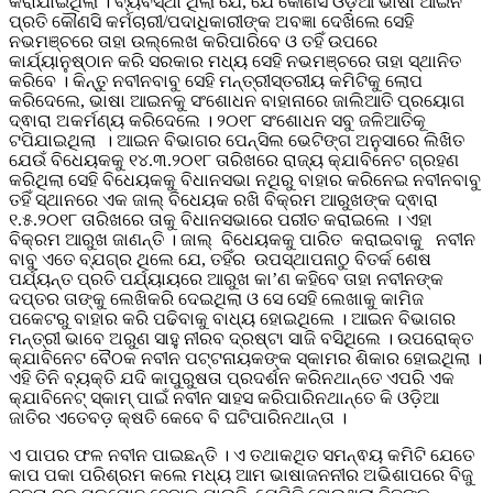
କରାଯାଇଥିଲା । ବ୍ୟବସ୍ଥା ଥିଲା ଯେ, ଯେ କୌଣସି ଓଡ଼ିଆ ଭାଷା ଆଇନ
ପ୍ରତି କୌଣସି କର୍ମଚାରୀ/ପଦାଧିକାରୀଙ୍କ ଅବଜ୍ଞା ଦେଖିଲେ ସେହି
ନଭମଞ୍ଚରେ ତାହା ଉଲ୍ଲେଖ କରିପାରିବେ ଓ ତହିଁ ଉପରେ
କାର୍ଯ୍ୟାନୁଷ୍ଠାନ କରି ସରକାର ମଧ୍ୟ ସେହି ନଭମଞ୍ଚରେ ତାହା ସ୍ଥାନିତ
କରିବେ । କିନ୍ତୁ ନବୀନବାବୁ ସେହି ମନ୍ତ୍ରୀସ୍ତରୀୟ କମିଟିକୁ ଲୋପ
କରିଦେଲେ, ଭାଷା ଆଇନକୁ ସଂଶୋଧନ ବାହାନାରେ ଜାଲିଆତି ପ୍ରୟୋଗ
ଦ୍ଵାରା ଅକର୍ମଣ୍ୟ କରିଦେଲେ । ୨୦୧୮ ସଂଶୋଧନ ସବୁ ଜଳିଆତିକୂ
ଟପିଯାଇଥିଲା । ଆଇନ ବିଭାଗର ପେନ୍ସିଲ ଭେଟିଙ୍ଗ ଅନୁସାରେ ଲିଖିତ
ଯେଉଁ ବିଧେୟକକୁ ୧୪.୩.୨୦୧୮ ତାରିଖରେ ରାଜ୍ୟ କ୍ଯାବିନେଟ ଗ୍ରହଣ
କରିଥିଲା ସେହି ବିଧେୟକକୁ ବିଧାନସଭା ନଥିରୁ ବାହାର କରିନେଇ ନବୀନବାବୁ
ତହିଁ ସ୍ଥାନରେ ଏକ ଜାଲ୍ ବିଧେୟକ ରଖି ବିକ୍ରମ ଆରୁଖଙ୍କ ଦ୍ଵାରା
୧.୫.୨୦୧୮ ତାରିଖରେ ତାକୁ ବିଧାନସଭାରେ ପରୀତ କରାଇଲେ । ଏହା
ବିକ୍ରମ ଆରୁଖ ଜାଣନ୍ତି । ଜାଲ୍ ବିଧେୟକକୁ ପାରିତ କରାଇବାକୁ ନବୀନ
ବାବୁ ଏତେ ବ୍ଯଗ୍ର ଥିଲେ ଯେ, ତହିଁର ଉପସ୍ଥାପନାଠୁ ବିତର୍କ ଶେଷ
ପର୍ଯ୍ୟନ୍ତ ପ୍ରତି ପର୍ଯ୍ୟାୟରେ ଆରୁଖ କା’ଣ କହିବେ ତାହା ନବୀନଙ୍କ
ଦପ୍ତର ତାଙ୍କୁ ଲେଖିକରି ଦେଇଥିଲା ଓ ସେ ସେହି ଲେଖାକୁ କାମିଜ
ପକେଟରୁ ବାହାର କରି ପଢିବାକୁ ବାଧ୍ୟ ହୋଇଥିଲେ । ଆଇନ ବିଭାଗର
ମନ୍ତ୍ରୀ ଭାବେ ଅରୁଣ ସାହୁ ନୀରବ ଦ୍ରଷ୍ଟା ସାଜି ବସିଥିଲେ । ଉପରୋକ୍ତ
କ୍ଯାବିନେଟ ବୈଠକ ନବୀନ ପଟ୍ଟନାୟକଙ୍କ ସ୍କାମର ଶିକାର ହୋଇଥିଲା ।
ଏହି ତିନି ବ୍ୟକ୍ତି ଯଦି କାପୁରୁଷତା ପ୍ରଦର୍ଶନ କରିନଥାନ୍ତେ ଏପରି ଏକ
କ୍ଯାବିନେଟ୍ ସ୍କାମ୍ ପାଇଁ ନବୀନ ସାହସ କରିପାରିନଥାନ୍ତେ କି ଓଡ଼ିଆ
ଜାତିର ଏତେବଡ଼ କ୍ଷତି କେବେ ବି ଘଟିପାରିନଥାନ୍ତା ।
ଏ ପାପର ଫଳ ନବୀନ ପାଇଛନ୍ତି । ଏ ତଥାକଥିତ ସମନ୍ଵୟ କମିଟି ଯେତେ
କାପ ପକା ପରିଶ୍ରମ କଲେ ମଧ୍ୟ ଆମ ଭାଷାଜନନୀର ଅଭିଶାପରେ ବିଜୁ