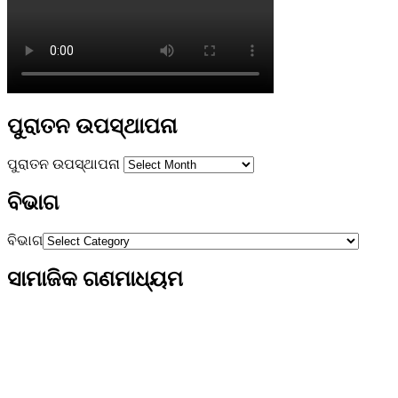
ପୁରାତନ ଉପସ୍ଥାପନା
ପୁରାତନ ଉପସ୍ଥାପନା
ବିଭାଗ
ବିଭାଗ
ସାମାଜିକ ଗଣମାଧ୍ୟମ