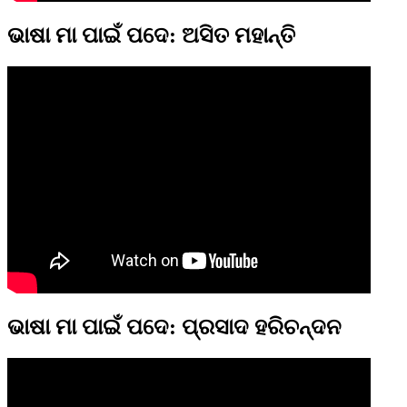
ଭାଷା ମା ପାଇଁ ପଦେ: ଅସିତ ମହାନ୍ତି
ଭାଷା ମା ପାଇଁ ପଦେ: ପ୍ରସାଦ ହରିଚନ୍ଦନ