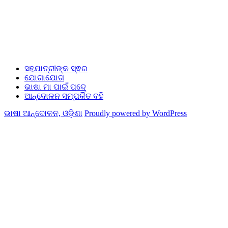
ସହଯାତ୍ରୀଙ୍କ ସ୍ଵର
ଯୋଗାଯୋଗ
ଭାଷା ମା ପାଇଁ ପଦେ
ଆନ୍ଦୋଳନ ସମ୍ପର୍କିତ ବହି
ଭାଷା ଆନ୍ଦୋଳନ, ଓଡ଼ିଶା
Proudly powered by WordPress