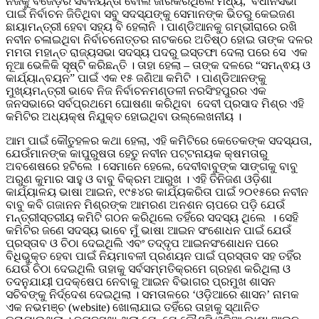
ନିଜକୁ ବିଜେଡ଼ିର ସର୍ବନିୟନ୍ତା ବୋଲି ଜାରିକରିଥିଲେ ମଧ୍ୟ, ବିଧାନସଭା
ପାଇଁ ନିର୍ବାଚନ ଜିତିଥିବା ସବୁ ସଦସ୍ଯଙ୍କୁ ସେମାନଙ୍କ ଭିତରୁ କେଇଜଣ
ଛାୟାମନ୍ତ୍ରୀ ହେବା ସହ୍ୟ ବି ହେଲାନି । ପାଣ୍ଡିଆନକୁ ଗମ୍ଭୀରାରେ ରଖି
ନବୀନ ଚଳାଇଥିବା ନିର୍ବାଚନୋତ୍ତର ନାଟକରେ ଅତିଷ୍ଠ ହୋଇ ତାଙ୍କ ଦଳର
ମମତା ମହାନ୍ତ ରାଜ୍ୟସଭା ସଦସ୍ୟ ପଦରୁ ଇସ୍ତଫା ଦେଲା ପରେ ସେ ଏକ
ନୂଆ ଭେଳିକି ସୃଷ୍ଟି କରିଛନ୍ତି । ତାହା ହେଲା – ତାଙ୍କ ଦଳରେ “ସମନ୍ଵୟ ଓ
କାର୍ଯ୍ୟାନ୍ବୟନ” ପାଇଁ ଏକ ୧୫ ଜଣିଆ କମିଟି । ପାଣ୍ଡିଆନଙ୍କୁ
ମୁଖ୍ୟମନ୍ତ୍ରୀ ଭାବେ ନିଜ ନିର୍ବାଚନମଣ୍ଡଳୀ ନରସିଂହପୁରର ଏକ
ଜନସଭାରେ ସର୍ବପ୍ରଥମେ ଘୋଷଣା କରିଥିବା ଦେବୀ ପ୍ରସାଦ ମିଶ୍ର ଏହି
କମିଟିର ଅଧ୍ୟକ୍ଷ ନିଯୁକ୍ତ ହୋଇଥିବା ଉଲ୍ଲେଖନୀୟ ।
ଆମ ପାଇଁ କୌତୁହଳର କଥା ହେଲା, ଏହି କମିଟିରେ କେତେକଙ୍କ ସଦସ୍ଯତା,
ଯେଉଁମାନଙ୍କ କାପୁରୁଷତା ହେତୁ ନବୀନ ପଟ୍ଟନାୟକ କ୍ଷମତାରୁ
ଅବଶେଷରେ ହଟିଲେ । ସେମାନେ ହେଲେ, ଦେବୀବାବୁଙ୍କ ସାଙ୍ଗକୁ ବାବୁ
ଅରୁଣ କୁମାର ସାହୁ ଓ ବାବୁ ବିକ୍ରମ ଆରୁଖ । ଏହି ତିନିଜଣ ଓଡ଼ିଶା
କାର୍ଯ୍ୟାଳୟ ଭାଷା ଆଇନ, ୧୯୫୪ର କାର୍ଯ୍ୟକରିତା ପାଇଁ ୨୦୧୫ରେ ନବୀନ
ବାବୁ କବି ଗଜାନନ ମିଶ୍ରଙ୍କ ଆମରଣ ଅନଶନ ଚାପରେ ପଡ଼ି ଯେଉଁ
ମନ୍ତ୍ରୀସ୍ତରୀୟ କମିଟି ଗଠନ କରିଥିଲେ ତହିଁରେ ସଦସ୍ୟ ଥିଲେ । ସେହି
କମିଟିର ଜଣେ ସଦସ୍ୟ ଭାବେ ମୁଁ ଭାଷା ଆଇନ ସଂଶୋଧନ ପାଇଁ ଯେଉଁ
ପ୍ରସ୍ତାବ ଓ ଚିଠା ଦେଇଥିଲି ଏବଂ ତଦ୍ଦୃପ ଆଇନସଂଶୋଧନ ପରେ
ବିଧିଭୁକ୍ତ ହେବା ପାଇଁ ନିୟମାବଳୀ ପ୍ରଣୟନ ପାଇଁ ପ୍ରସ୍ତାବ ସହ ତହିଁର
ଯେଉଁ ଚିଠା ଦେଇଥିଲି ତାହାକୁ ସର୍ବସମ୍ମତିକ୍ରମେ ଗ୍ରହଣ କରିଥିଲା ଓ
ତଦନୁଯାୟୀ ପଦକ୍ଷେପ ନେବାକୁ ଆଇନ ବିଭାଗର ପ୍ରମୁଖ ଶାସନ
ସଚିବଙ୍କୁ ନିର୍ଦ୍ଦେଶ ଦେଇଥିଲା । ସମତାଳରେ ‘ଓଡ଼ିଆରେ ଶାସନ’ ନାମକ
ଏକ ନଭମଞ୍ଚ (website) ଖୋଲାଯାଇ ତହିଁରେ ତାହାକୁ ସ୍ଥାନିତ