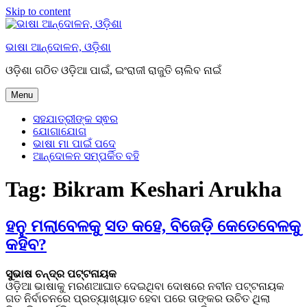
Skip to content
ଭାଷା ଆନ୍ଦୋଳନ, ଓଡ଼ିଶା
ଓଡ଼ିଶା ଗଠିତ ଓଡ଼ିଆ ପାଇଁ, ଇଂରାଜୀ ରାଜୁତି ଚାଲିବ ନାଇଁ
Menu
ସହଯାତ୍ରୀଙ୍କ ସ୍ଵର
ଯୋଗାଯୋଗ
ଭାଷା ମା ପାଇଁ ପଦେ
ଆନ୍ଦୋଳନ ସମ୍ପର୍କିତ ବହି
Tag:
Bikram Keshari Arukha
ହନୁ ମଲାବେଳକୁ ସତ କହେ, ବିଜେଡ଼ି କେତେବେଳକୁ
କହିବ?
ସୁଭାଷ ଚନ୍ଦ୍ର ପଟ୍ଟନାୟକ
ଓଡ଼ିଆ ଭାଷାକୁ ମରଣଆଘାତ ଦେଇଥିବା ଦୋଷରେ ନବୀନ ପଟ୍ଟନାୟକ
ଗତ ନିର୍ବାଚନରେ ପ୍ରତ୍ୟାଖ୍ୟାତ ହେବା ପରେ ତାଙ୍କର ଉଚିତ ଥିଲା