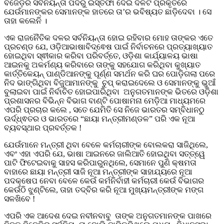
ବିଜେଡ଼ିର ସର୍ବନିୟନ୍ତା ପଦରୁ ଇସ୍ତଫା ଦେଇ ଦଳଟି ପ୍ରକୃତରେ
ଯେଉଁମାନଙ୍କର ସେମାନଙ୍କ ହାତରେ ତା’ର ଭବିଷ୍ୟତ ଛାଡ଼ିଦେବା । ସେ
ତାହା କଲେନି ।
ଏକ ରାଜନୈତିକ ଦଳର ସର୍ବନିୟନ୍ତା ହୋଇ ରହିବାର ମୋହ ତାଙ୍କର ଏତେ
ପ୍ରଚଣ୍ଡ ଯେ, ଓଡ଼ିଆଭାଷାବିଦ୍ଵେଷ ପାଇଁ ନିର୍ବାଚନରେ ପ୍ରତ୍ୟାଖ୍ୟାତ
ହୋଇଥିବା ସ୍ଵୀକାର କରିବା ପରିବର୍ତ୍ତେ, ଓଡ଼ିଶା କାର୍ଯ୍ୟାଳୟ ଭାଷା
ଆଇନକୁ ଅକର୍ମଣ୍ୟ କରିବାରେ ତାଙ୍କୁ ସହଯୋଗ କରିଥିବା କୁଖ୍ୟାତ
କାର୍ତ୍ତିକେୟନ୍ ପାଣ୍ଡିଆନଙ୍କୁ ପୂର୍ଣ୍ଣ ସମର୍ଥନ କରି ଘର ପୋଡ଼ିଗଲା ପରେ
ନିଦ ଭାଙ୍ଗିଥିବା ବିଜୁଆମାନଙ୍କୁ ଚୁପ୍ କରାଇଦେଲେ ଓ ସେମାନଙ୍କୁ ଭୁଆଁ
ବୁଲାଇବା ପାଇଁ ନିର୍ବାଚିତ ହୋଇପାରିଥିବା ଅନୁଗତମାନଙ୍କ ଭିତରେ ଓଡ଼ିଶା
ପ୍ରଶାସନର ବିଭିନ୍ନ ବିଭାଗ ବାଣ୍ଟି ପୋଷାମନା ମେଡ଼ିଆ ମାଧ୍ୟମରେ
ଏପରି ପ୍ରଚାର କଲେ , ସତେ ଯେମିତି ସେ ନିଜେ ଭାରତର ସମ୍ବିଧାନଠୁ
ଊର୍ଦ୍ଧ୍ଵତର ଓ ଭାରତରେ “ଛାୟା ମନ୍ତ୍ରୀମଣ୍ଡଳ” ପରି ଏକ ନୂଆ
ବ୍ୟବସ୍ଥାର ପ୍ରବର୍ତ୍ତକ !
ଯେଉଁମାନେ ମନ୍ତ୍ରୀ ଥିବା ବେଳେ କର୍ମଚାରୀଙ୍କ ବୋଲକରା ସାଜିଥିଲେ,
ଏବଂ ଏହା ଏପରି ଯେ, ଭାଷା ଆଇନରେ ଜାଲିଆତି ହୋଇଥିବା ସତ୍ତ୍ୱେ
ପାଟି ଫିଟେଇବାକୁ ସାହସ କରିପାରୁନଥିଲେ, ସେମାନେ ପୁଣି କ୍ଷମତା
ବାହାରେ ଛାୟା ମନ୍ତ୍ରୀ ସାଜି ନୂଆ ମନ୍ତ୍ରୀଙ୍କ ସାହାଯ୍ୟରେ ନୂଆ
ପଦକ୍ଷେପ ନେବା ବେଳେ କେଉଁ କର୍ମନିର୍ବାହୀ କର୍ମଚାରୀ କେଉଁ ବିଭାଗର
କେଉଁଠି ଝୁଣ୍ଟିଲେ, ତାହା ତଦ୍ବିର କରି ନୂଆ ମୁଖ୍ୟମନ୍ତ୍ରୀଙ୍କ ମଙ୍ଗ
ସଳଖିବେ !
ଏପରି ଏକ ଆଦେଶ ଦେଇ ନବୀନବାବୁ ତାଙ୍କ ଅନୁଗତମାନଙ୍କ ପାଖରେ