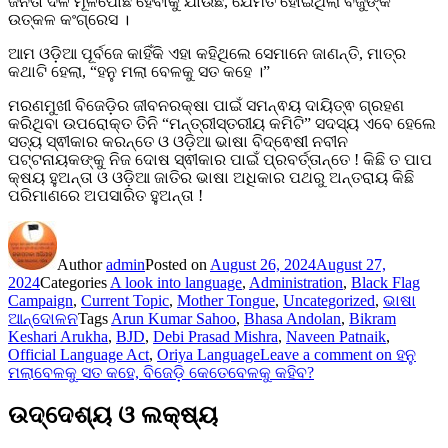
ଜନତା ଦଳ ମୂଳପୋଛ ହେବାକୁ ଯାଉଛି, ଯେମିତି ହୋଇଥିଲା ବିଜୁଙ୍କ
ଉତ୍କଳ କଂଗ୍ରେସ ।
ଆମ ଓଡ଼ିଆ ପୂର୍ବଜେ କାହିଁକି ଏହା କହିଥିଲେ ସେମାନେ ଜାଣନ୍ତି, ମାତ୍ର
କଥାଟି ହେଲା, “ହନୁ ମଲା ବେଳକୁ ସତ କହେ ।”
ମରଣମୁଖୀ ବିଜେଡ଼ିର ଜୀବନରକ୍ଷା ପାଇଁ ସମନ୍ଵୟ ଦାୟିତ୍ଵ ଗ୍ରହଣ
କରିଥିବା ଉପରୋକ୍ତ ତିନି “ମନ୍ତ୍ରୀସ୍ତରୀୟ କମିଟି” ସଦସ୍ୟ ଏବେ ହେଲେ
ସତ୍ୟ ସ୍ଵୀକାର କରନ୍ତେ ଓ ଓଡ଼ିଆ ଭାଷା ବିଦ୍ଵେଷୀ ନବୀନ
ପଟ୍ଟନାୟକଙ୍କୁ ନିଜ ଦୋଷ ସ୍ଵୀକାର ପାଇଁ ପ୍ରବର୍ତ୍ତାନ୍ତେ ! କିଛି ତ ପାପ
କ୍ଷୟ ହୁଅନ୍ତା ଓ ଓଡ଼ିଆ ଜାତିର ଭାଷା ଅଧିକାର ପଥରୁ ଅନ୍ତରାୟ କିଛି
ପରିମାଣରେ ଅପସାରିତ ହୁଅନ୍ତା !
Author
admin
Posted on
August 26, 2024
August 27,
2024
Categories
A look into language
,
Administration
,
Black Flag
Campaign
,
Current Topic
,
Mother Tongue
,
Uncategorized
,
ଭାଷା
ଆନ୍ଦୋଳନ
Tags
Arun Kumar Sahoo
,
Bhasa Andolan
,
Bikram
Keshari Arukha
,
BJD
,
Debi Prasad Mishra
,
Naveen Patnaik
,
Official Language Act
,
Oriya Language
Leave a comment
on ହନୁ
ମଲାବେଳକୁ ସତ କହେ, ବିଜେଡ଼ି କେତେବେଳକୁ କହିବ?
ଉଦ୍ଦେଶ୍ୟ ଓ ଲକ୍ଷ୍ୟ