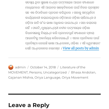
ସଦସ୍ୟ ଥିବା ସୁଭାଷ ଚନ୍ଦ୍ର ପଟ୍ଟନାୟକ ଆଇନ ସଂଶୋଧନ
ମାଧ୍ୟମରେ ଏହି ଆଇନର ସଶକ୍ତିକରଣ ପାଇଁ ନିଜର ପ୍ରସ୍ତାବ
ସହ ଏକ ଚିଠାବିଧାନ ପ୍ରଦାନ କରିଥିଲେ । ତାହାକୁ ସମ୍ପୂର୍ଣତଃ
କାର୍ଯ୍ୟକାରୀ କରାଯାଇଥିଲେ ଓଡ଼ିଆରେ ଓଡ଼ିଶା ଚାଲିଥାନ୍ତା ଓ
ଓଡ଼ିଆ ଜାତି ତା'ର ଭାଷା ଅଧିକାର ପାଇଥାନ୍ତା । ତାହା କରାଗଲା
ନାହିଁ । ଓଲଟି, ମୁଖ୍ୟମନ୍ତ୍ରୀ ନବୀନ ପଟ୍ଟନାୟକ ଓଡ଼ିଶା
ବିଧାନସଭାକୁ ବିଭ୍ରାନ୍ତ କରି ପ୍ରମାଦପୂର୍ଣ ସଂଶୋଧନ ଦ୍ଵାରା
ଆଇନଟିକୁ ଅକର୍ମଣ୍ୟ କରିଦେଇଛନ୍ତି । ଏହାର ପ୍ରତିକାର ପାଇଁ
ପ୍ରତିଷ୍ଠା ହୋଇଛି ଭାଷା ଆନ୍ଦୋଳନ, ଓଡ଼ିଶା । ଏହି ୱେବସାଇଟ
ସେହି ଆନ୍ଦୋଳନର ନଭମଞ୍ଚ ।
View all posts by admin
Author
Posted
Categories
admin
October 14, 2018
Literature of the
on
Tags
MOVEMENT
,
Persons
,
Uncategorized
Bhasa Andolan
,
Gajanan Mishra
,
Oriya Language
,
Oriya Movement
Leave a Reply