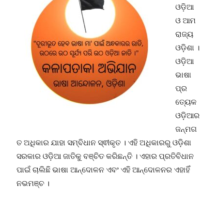
ଓଡ଼ିଆ
ଓ ଆମ
ରାଜ୍ୟ
ଓଡ଼ିଶା ।
ଓଡ଼ିଆ
ଭାଷା
ପ୍ର
ତ୍ୟେକ
ଓଡ଼ିଆର
ଜନ୍ମଗ
ତ ଅଧିକାର ଯାହା ସମ୍ବିଧାନ ସ୍ଵୀକୃତ । ଏହି ଅଧିକାରରୁ ଓଡ଼ିଶା
ସରକାର ଓଡ଼ିଆ ଜାତିକୁ ବଞ୍ଚିତ କରିଛନ୍ତି । ଏହାର ପ୍ରତିବିଧାନ
ପାଇଁ ଚାଲିଛି ଭାଷା ଆନ୍ଦୋଳନ ଏବଂ ଏହି ଆନ୍ଦୋଳନର ଏହାହିଁ
ନଭମଞ୍ଚ ।