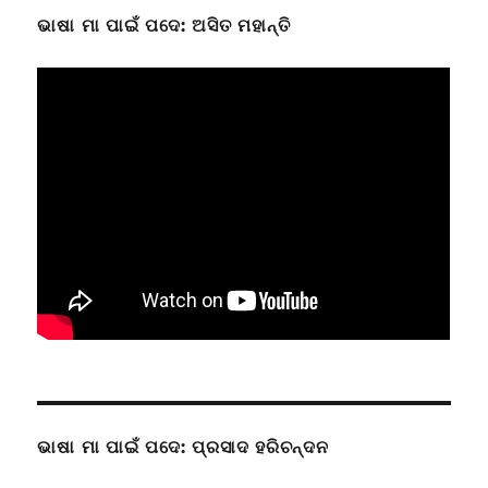
ଭାଷା ମା ପାଇଁ ପଦେ: ଅସିତ ମହାନ୍ତି
ଭାଷା ମା ପାଇଁ ପଦେ: ପ୍ରସାଦ ହରିଚନ୍ଦନ