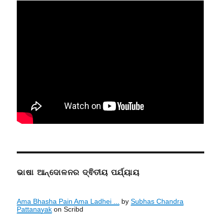
ଭାଷା ଆନ୍ଦୋଳନର ଦ୍ଵିତୀୟ ପର୍ଯ୍ୟାୟ
Ama Bhasha Pain Ama Ladhei ...
by
Subhas Chandra
Pattanayak
on Scribd