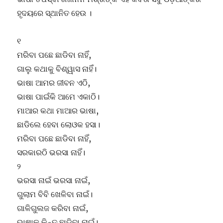
ହୃଦୟରେ ସ୍ଥାନିତ ହେଉ ।
୧
ମରିବା ପଛେ ଛାଡିବା ନାହିଁ,
ଗାଲୁ କଥାକୁ ବିଶ୍ୱାସ ନାହିଁ।
ଭାଷା ଆମର ଜୀବନ ଏଠି,
ଭାଷା ପାଇଁକି ଆମେ ଏକାଠି।
ମାଆର କଥା ମାଆର ଭାଷା,
ଛାଡିଲେ ହେବା ଲୋଓକ ହସା।
ମରିବା ପଛେ ଛାଡିବା ନାହିଁ,
ସରକାରଠି ଭରସା ନାହିଁ।
୨
ଭରସା ନାଇଁ ଭରସା ନାଇଁ,
ଗୁଲାମ ବିବି ଖେଳିବା ନାଇଁ।
ଗାଳିଗୁଲଜ କରିବା ନାଇଁ,
ଭାଷାକୁ କିନ୍ତୁ ଛାଡିବା ନାଇଁ।