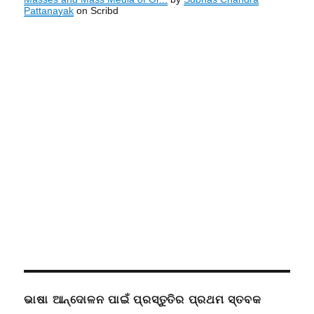
Pattanayak
on Scribd
ଭାଷା ଆନ୍ଦୋଳନ ପାଇଁ ପ୍ରସ୍ତୁତିର ପ୍ରଥମ ସ୍ତବକ