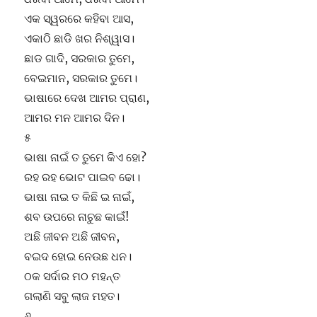
ଏକ ସ୍ୱରରେ କହିବା ଆସ,
ଏକାଠି ଛାଡି ଖର ନିଶ୍ୱାସ।
ଛାଡ ଗାଦି, ସରକାର ତୁମେ,
ବେଇମାନ, ସରକାର ତୁମେ।
ଭାଷାରେ ଦେଖ ଆମର ପ୍ରାଣ,
ଆମର ମନ ଆମର ଦିନ।
୫
ଭାଷା ନାଇଁ ତ ତୁମେ କିଏ ହୋ?
ରହ ରହ ଭୋଟ ପାଇବ ଢୋ।
ଭାଷା ନାଇ ତ କିଛି ଇ ନାଇଁ,
ଶବ ଉପରେ ନାଚୁଛ କାଇଁ!
ଅଛି ଜୀବନ ଅଛି ଜୀବନ,
ବଇଦ ହୋଇ ନେଉଛ ଧନ।
ଠକ ସର୍ଦାର ମଠ ମହନ୍ତ
ଗଲାଣି ସବୁ ଲାଜ ମହତ।
୬