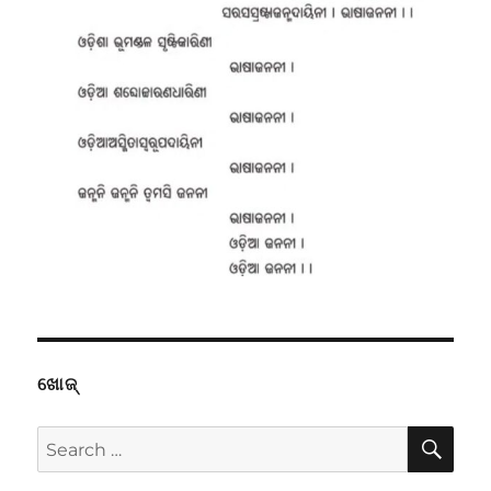
ଖୋଜ୍
SE
Search
for: