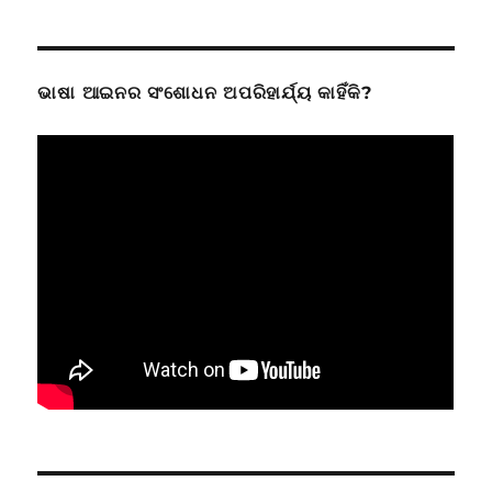
ଭାଷା ଆଇନର ସଂଶୋଧନ ଅପରିହାର୍ଯ୍ୟ କାହିଁକି?