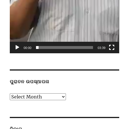
00:00
03:39
ପୁରାତନ ଉପସ୍ଥାପନା
ପୁରାତନ
ଉପସ୍ଥାପନା