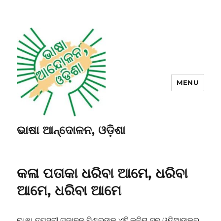
MENU
ଭାଷା ଆନ୍ଦୋଳନ, ଓଡ଼ିଶା
କଳା ପତାକା ଧରିବା ଆମେ, ଧରିବା
ଆମେ, ଧରିବା ଆମେ
ଭାଷା ତପସ୍ବୀ ଗଜାନନ ମିଶ୍ରଙ୍କ ଏହି କବିତା ସବୁ ଓଡ଼ିଆଙ୍କର