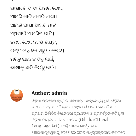
ଭାଷାରେ ଭାଷା ଆମରି ଭାଷା,
ଆମରି ମାଟି ଆମରି ଆଶା।
ଆମରି ଭାଷା ଆମରି ମାଟି
ଏଥିପାଇଁ ଏ ମଣିଷ ଜାତି।
ନିଜର ଭାଷା ନିଜର ଇଷ୍ଟ,
ଇଷ୍ଟ ନ ଥିଲେ ସବୁ ଇ କଷ୍ଟ।
ମରିବୁ ପଛେ ଛାଡିବୁ ନାଇଁ,
ଭାଷାକୁ ଛାଡି ଜିଇଁବୁ ନାଇଁ।
Author:
admin
ଓଡ଼ିଶା ପ୍ରଦେଶ ସୃଷ୍ଟିର ଏକମାତ୍ର ଉଦ୍ଦେଶ୍ୟ ଥିଲା ଓଡ଼ିଆ
ଭାଷାରେ ଏହାର ପରିଚାଳନା । ଏଥିପାଇଁ ୧୯୫୪ ରେ ଓଡ଼ିଶାର
ପ୍ରଥମ ନିର୍ବାଚିତ ବିଧାନସଭା ପ୍ରଣୟନ ଓ ପ୍ରବର୍ତ୍ତନ କରିଥିଲା
ଓଡ଼ିଶା ଦାପ୍ତରିକ ଭାଷା ଆଇନ (Odisha Official
Language Act) । ଏହି ଆଇନ କାର୍ଯ୍ୟକାରୀ
ହୋଇପାରୁନଥିବାରୁ ୨୦୧୫ ରେ ଗଠିତ ମନ୍ତ୍ରୀସ୍ତରୀୟ କମିଟିରେ