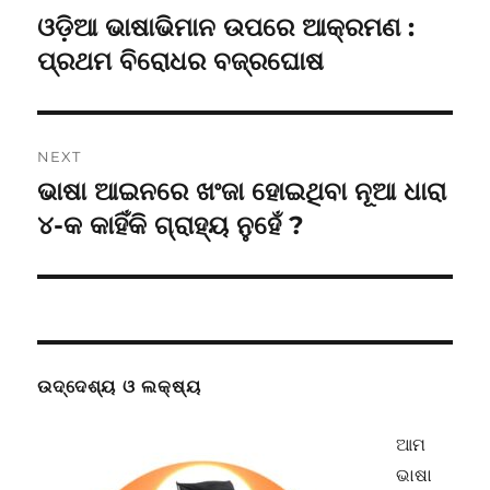
navigation
ଓଡ଼ିଆ ଭାଷାଭିମାନ ଉପରେ ଆକ୍ରମଣ :
Previous
post:
ପ୍ରଥମ ବିରୋଧର ବଜ୍ରଘୋଷ
NEXT
ଭାଷା ଆଇନରେ ଖଂଜା ହୋଇଥିବା ନୂଆ ଧାରା
Next
post:
୪-କ କାହିଁକି ଗ୍ରାହ୍ୟ ନୁହେଁ ?
ଉଦ୍ଦେଶ୍ୟ ଓ ଲକ୍ଷ୍ୟ
ଆମ
ଭାଷା