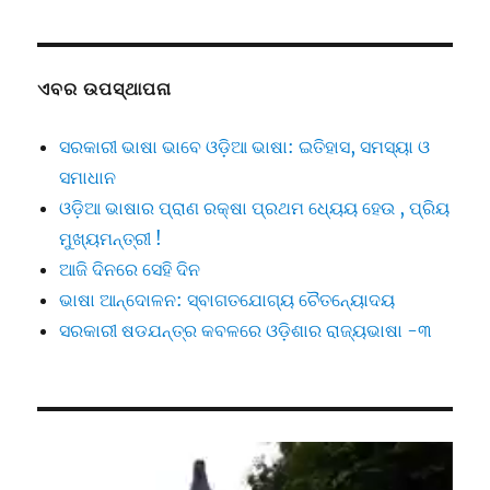
ଏବର ଉପସ୍ଥାପନା
ସରକାରୀ ଭାଷା ଭାବେ ଓଡ଼ିଆ ଭାଷା: ଇତିହାସ, ସମସ୍ୟା ଓ
ସମାଧାନ
ଓଡ଼ିଆ ଭାଷାର ପ୍ରାଣ ରକ୍ଷା ପ୍ରଥମ ଧ୍ୟେୟ ହେଉ , ପ୍ରିୟ
ମୁଖ୍ୟମନ୍ତ୍ରୀ !
ଆଜି ଦିନରେ ସେହି ଦିନ
ଭାଷା ଆନ୍ଦୋଳନ: ସ୍ବାଗତଯୋଗ୍ୟ ଚୈତନ୍ୟୋଦୟ
ସରକାରୀ ଷଡଯନ୍ତ୍ର କବଳରେ ଓଡ଼ିଶାର ରାଜ୍ୟଭାଷା -୩
Video
Player