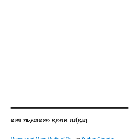
ଭାଷା ଆନ୍ଦୋଳନର ପ୍ରଥମ ପର୍ଯ୍ୟାୟ
Masses and Mass Media of Or...
by
Subhas Chandra