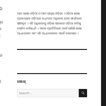
ରି
ଆମ ଭାଷା ଓଡ଼ିଆ ଓ ଆମ ରାଜ୍ୟ ଓଡ଼ିଶା । ଓଡ଼ିଆ ଭାଷା
ପ୍ରତ୍ୟେକ ଓଡ଼ିଆର ଜନ୍ମଗତ ଅଧିକାର ଯାହା ସମ୍ବିଧାନ
୍ର
ସ୍ଵୀକୃତ । ଏହି ଅଧିକାରରୁ ଓଡ଼ିଶା ସରକାର ଓଡ଼ିଆ ଜାତିକୁ
ବଞ୍ଚିତ କରିଛନ୍ତି । ଏହାର ପ୍ରତିବିଧାନ ପାଇଁ ଚାଲିଛି ଭାଷା
ର
ଆନ୍ଦୋଳନ ଏବଂ ଏହି ଆନ୍ଦୋଳନର ଏହାହିଁ ନଭମଞ୍ଚ ।
ୁ
ାର
ଖୋଜ୍
ି
SEARCH
Search
for: