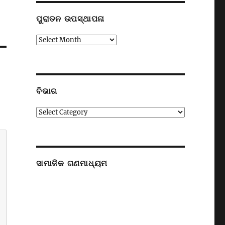
ପୁରାତନ ଉପସ୍ଥାପନା
ପୁରାତନ
ଉପସ୍ଥାପନା
ବିଭାଗ
ବିଭାଗ
ସାମାଜିକ ଗଣମାଧ୍ୟମ