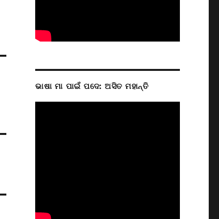
ଭାଷା ମା ପାଇଁ ପଦେ: ଅସିତ ମହାନ୍ତି