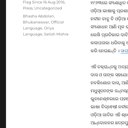
Flag Since 16 Aug 2016
,
୧୯୬୩ରେ ସଂଶୋଧିତ କ
Press
,
Uncategorized
ଓଡ଼ିଆ ଭାଷାକୁ ପ୍ରଶ
Tags
Bhasha Abdolan
,
ନବୀନ ବାବୁ ବି ଓଡ଼ିଆ
Bhubaneswar
,
Official
ସଂଶୋଧନ ଆଣି ମୂଳ ଭା
Language
,
Oriya
Language
,
Satish Mishra
ଲେଖି ପ୍ରତିକାର ଦାବ
କଳାପତାକା ଧରିବାକୁ 
କରି ନେଇଛନ୍ତି ।
ସାର
ଏହି ଚକ୍ରାନ୍ତକୁ ଅତ୍
ଦାସ ଓ ତାଙ୍କ ସହଯୋଗ
ନବକିଶୋର ଦାସ, ଆଶିଷ
ମଧୁସୂଦନଙ୍କ ଜନ୍ମସ
ଭୁବନେଶ୍ଵରରେ ପହଞ୍ଚି
ଭାଷା ବିଦ୍ଵେଷୀ ନବ
ଓଡ଼ିଆ ଜାତିର ଏହି ଶ
ଆନ୍ଦୋଳନର ଛତ୍ରପୁର