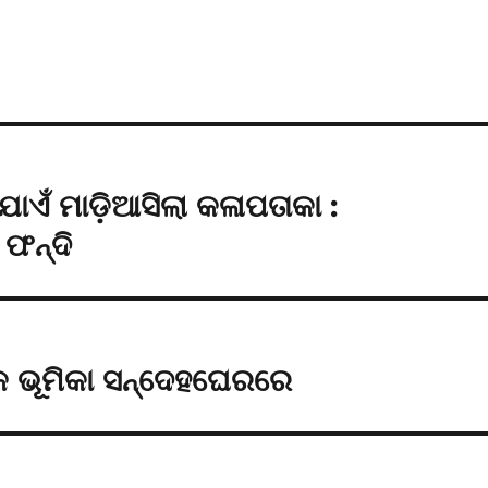
ଯାଏଁ ମାଡ଼ିଆସିଲା କଳାପତାକା :
ଫନ୍ଦି
୍କ ଭୂମିକା ସନ୍ଦେହଘେରରେ