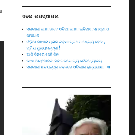
ଆ
ଏବର ଉପସ୍ଥାପନା
ସରକାରୀ ଭାଷା ଭାବେ ଓଡ଼ିଆ ଭାଷା: ଇତିହାସ, ସମସ୍ୟା ଓ
ସମାଧାନ
ଓଡ଼ିଆ ଭାଷାର ପ୍ରାଣ ରକ୍ଷା ପ୍ରଥମ ଧ୍ୟେୟ ହେଉ ,
ପ୍ରିୟ ମୁଖ୍ୟମନ୍ତ୍ରୀ !
ଆଜି ଦିନରେ ସେହି ଦିନ
ଭାଷା ଆନ୍ଦୋଳନ: ସ୍ବାଗତଯୋଗ୍ୟ ଚୈତନ୍ୟୋଦୟ
ସରକାରୀ ଷଡଯନ୍ତ୍ର କବଳରେ ଓଡ଼ିଶାର ରାଜ୍ୟଭାଷା -୩
Video
Player