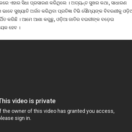
ରେ ଏହାର ସିଧା ପ୍ରସାରଣ କରିଥିଲେ । ଅତ୍ୟନ୍ତ ସୁଖର କଥା, ସାଧାରଣ
ାବେ ସୁଖ୍ୟାତି ଅର୍ଜନ କରିଥିବା ପ୍ରତିଜ୍ଞା ଟିଭି ସୌମ୍ୟଙ୍କ ବିବରଣୀକୁ ଓଡ଼ି
୍ଵାର୍ପିତ କରିଛି । ଆମେ ଆଶା କରୁଛୁ, ଓଡ଼ିଆ ଜାତିର ବଇରୀଙ୍କ ବଡ଼େଇ
ାୟକ ହେବ ।