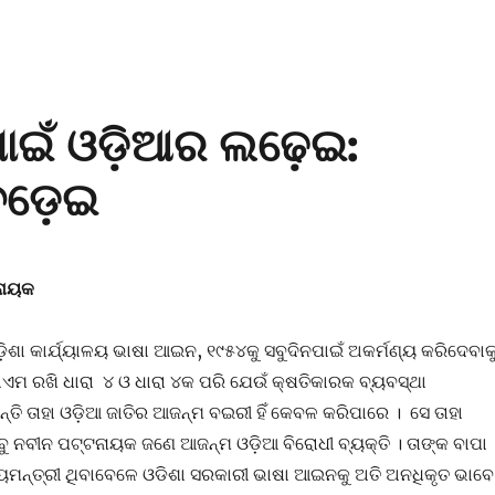
ା ପାଇଁ ଓଡ଼ିଆର ଲଢ଼େଇ:
ବଡ଼େଇ
ଟନାୟକ
ା କାର୍ଯ୍ୟାଳୟ ଭାଷା ଆଇନ, ୧୯୫୪କୁ ସବୁଦିନପାଇଁ ଅକର୍ମଣ୍ୟ କରିଦେବାକ
କାଏମ ରଖି ଧାରା ୪ ଓ ଧାରା ୪କ ପରି ଯେଉଁ କ୍ଷତିକାରକ ବ୍ୟବସ୍ଥା
ଛନ୍ତି ତାହା ଓଡ଼ିଆ ଜାତିର ଆଜନ୍ମ ବଇରୀ ହିଁ କେବଳ କରିପାରେ । ସେ ତାହା
ାବୁ ନବୀନ ପଟ୍ଟନାୟକ ଜଣେ ଆଜନ୍ମ ଓଡ଼ିଆ ବିରୋଧୀ ବ୍ୟକ୍ତି । ତାଙ୍କ ବାପା
୍ୟମନ୍ତ୍ରୀ ଥିବାବେଳେ ଓଡିଶା ସରକାରୀ ଭାଷା ଆଇନକୁ ଅତି ଅନଧିକୃତ ଭାବେ