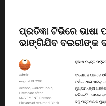
ପ୍ରତିଜ୍ଞା ଟିଭିରେ ଭାଷ
ଭାଙ୍ଗିଯିବ ବଇରୀଙ୍କ 
ସୁଭାଷ ଚନ୍ଦ୍ର ପଟ୍
Author
admin
ସଂଶୋଧନ ଆଳରେ ଓଡ଼ିଶ
Posted
August 18, 2018
ତହିଁରେ ଧାରା ୩କକୁ 
on
Categories
Actions
,
Current Topic
,
ମୁଖ୍ୟମନ୍ତ୍ରୀ ଖଞ୍ଜି
Literature of the
କରିଛନ୍ତି । କାରଣ ବ
MOVEMENT
,
Persons
,
ବିଜୁ ପଟ୍ଟନାୟକ ମୁଖ
Pictures of resumed Black