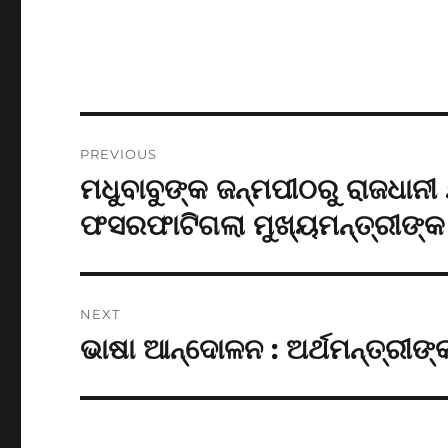
Post
PREVIOUS
navigation
ମଧୁବାବୁଙ୍କ ଜନ୍ମପୀଠରୁ ରାଜଧାନୀ 
Previous
post:
ଫସରଫାଟିଗଲା ମୁଖ୍ୟମନ୍ତ୍ରୀଙ୍କ 
NEXT
ଭାଷା ଆନ୍ଦୋଳନ : ଅର୍ଥମନ୍ତ୍ରୀଙ
Next
post: