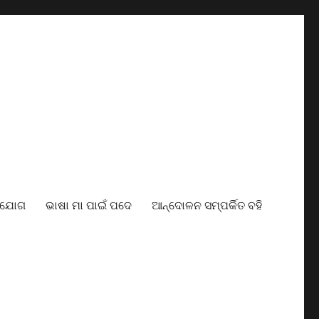
ାଯୋଗ
ଭାଷା ମା ପାଇଁ ପଦେ
ଆନ୍ଦୋଳନ ସମ୍ପର୍କିତ ବହି