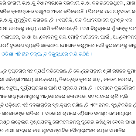
ରି ଇଂରାଜୀ ଭାଷାକୁ ବିଧାନସଭାରେ ସରକାରୀ ଭାଷା କରାଇଦେଇଥିଲେ, ଯାହା
ାସନିକ କ୍ଷେତ୍ରରେ ବସ୍ତୁତଃ ଅଚଳ କରିଦେଇଛି । ପିତାଙ୍କ ପଥ ଅନୁସରଣ କ
 ଭାଷାକୁ ମୁମୂର୍ଷୁତର କରାଇଛନ୍ତି । ଏପରିକି, ଗତ ବିଧାନସଭାରେ ପୁନଶ୍ଚ ଏକ
ଷା ଆଇନକୁ ମଧ୍ୟ ଅକାମି କରିଦେଇଛନ୍ତି । ଏହା ବିରୁଦ୍ଧରେ ମୁଁ ତାଙ୍କୁ ପତ
ି କଲାପରେ, ଭାଷା ଆନ୍ଦୋଳନକୁ ଗଳା ମୋଡ଼ି ମାରିଦେବା ପାଇଁ , ଆନ୍ଦୋଳନ
ଯେଉଁ ଦୁଇଜଣ ବ୍ୟକ୍ତି ସହଯୋଗୀ ଯୋଗାଡ଼ କରୁଥିଲେ ସେହି ଦୁଇଜଣଙ୍କୁ କାବ
ା ଓଡିଶା ଏହି ହୀନ ଚକ୍ରାନ୍ତ ବିରୁଦ୍ଧରେ ଜାଗି ଉଠିଛି ।
ୟନ୍ତ ଦୃପ୍ତତାର ସହ ବ୍ୟର୍ଥ କରିଦେଇଛନ୍ତି କେନ୍ଦ୍ରାପଡ଼ାର ଶ୍ରୀ ରଞ୍ଜନ କୁମ
ୀ ସର୍ବଶ୍ରୀ ଆଳୟ ସାମନ୍ତରାୟ, ଜିତେନ୍ଦ୍ର କୁମାର ସାହୁ , ନରେଶ ବେଉରା,
 ଖଟୁଆ, ସୂର୍ଯ୍ୟପ୍ରକାଶ ପାଣି ଓ ପ୍ରତାପ ମହାନ୍ତି । ସେମାନେ କୁଳଗୌରବ
୍ଥାନ ସତ୍ୟଭାମାପୁରରୁ ଆନ୍ଦୋଳନର କଳାପତାକା ସହ ପାଦରେ ଚାଲି ଚାଲି
 ଓଡ଼ିଶାର ଏହି ନବଜାଗୃତିର ସ୍ଵାକ୍ଷର ରଖିଛନ୍ତି ଏବଂ ଛନକା ସୃଷ୍ଟିକରିଛନ୍ତ
ୀନ ସରକାରଙ୍କ ଛାତିରେ । ସରକାରୀ ଚାପରେ ଓଡ଼ିଶାର ସମସ୍ତ ଗଣମାଧ୍ୟମ
୍ରେଷ୍ଠ ଲଢ଼େଇର ଦୃଶ୍ୟପଟକୁ ଲୋକଲୋଚନରୁ ଦୂରେଇ ରଖିଥିବା ବେଳେ ଭାଷା
 ଶାଖା ସଂଚାଳକ ତଥା ଯୁବସାମ୍ବାଦିକ ସୌମ୍ୟରଂଜନ ନାୟକ ସାମାଜିକ