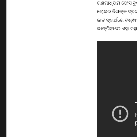
ଗଣମାଧ୍ୟମ ଫେସ ବୁକ
ଲୋକର ନିଶଙ୍କ ସ୍ଵର ଭ
ଜାତି ସ୍ଵାର୍ଥରେ ବିଶ
ଭାଙ୍ଗିବାରେ ଏହା ସହ