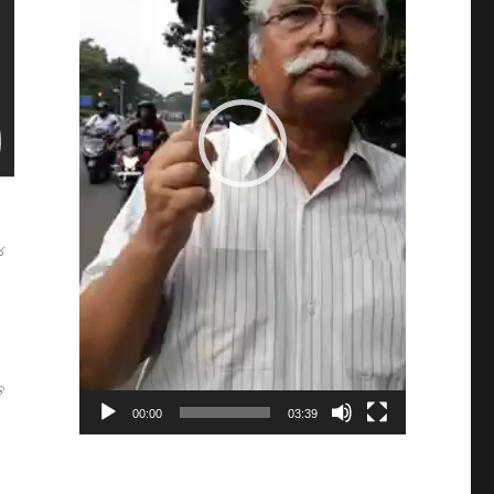
୪
ତ
00:00
03:39