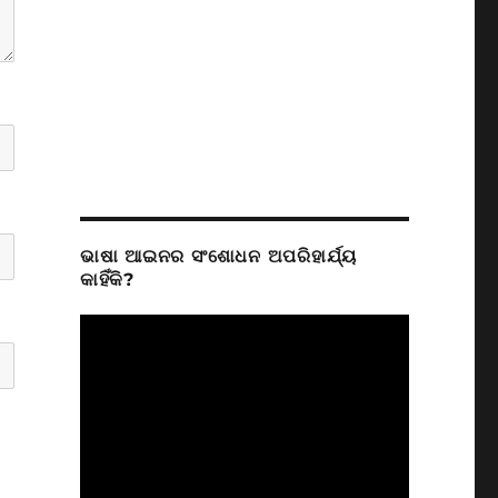
ଭାଷା ଆଇନର ସଂଶୋଧନ ଅପରିହାର୍ଯ୍ୟ
କାହିଁକି?