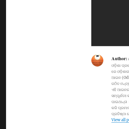
Author:
ଓଡ଼ିଶା ପ୍ର
ରେ ଓଡ଼ିଶାର 
ଆଇନ (Odis
ଗଠିତ ମନ୍ତ
ଏହି ଆଇନର 
ସମ୍ପୂର୍ଣତଃ
ପାଇଥାନ୍ତା 
କରି ପ୍ରମାଦ
ପ୍ରତିଷ୍ଠା
View all 