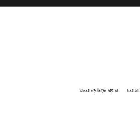
ସହଯାତ୍ରୀଙ୍କ ସ୍ଵର
ଯୋଗ