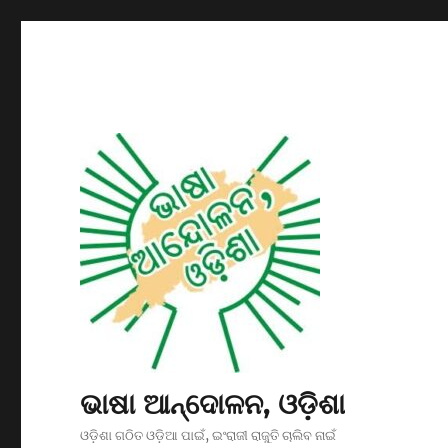
ଭାଷା ଆନ୍ଦୋଳନ, ଓଡ଼ିଶା
ଓଡ଼ିଶା ଗଠିତ ଓଡ଼ିଆ ପାଇଁ, ଇଂରାଜୀ ରାଜୁତି ଚାଲିବ ନାଇଁ