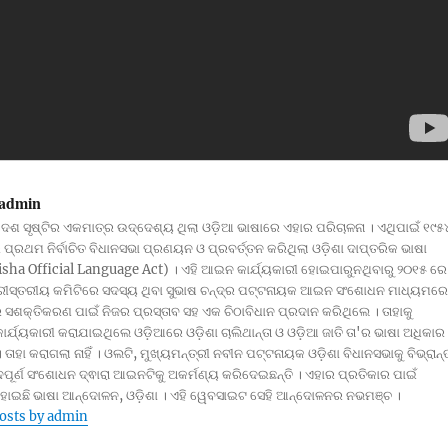
admin
ଦେଶ ସୃଷ୍ଟିର ଏକମାତ୍ର ଉଦ୍ଦେଶ୍ୟ ଥିଲା ଓଡ଼ିଆ ଭାଷାରେ ଏହାର ପରିଚାଳନା । ଏଥିପାଇଁ ୧୯୫
ପ୍ରଥମ ନିର୍ବାଚିତ ବିଧାନସଭା ପ୍ରଣୟନ ଓ ପ୍ରବର୍ତ୍ତନ କରିଥିଲା ଓଡ଼ିଶା ଦାପ୍ତରିକ ଭାଷା
ha Official Language Act) । ଏହି ଆଇନ କାର୍ଯ୍ୟକାରୀ ହୋଇପାରୁନଥିବାରୁ ୨୦୧୫ ରେ
୍ରୀସ୍ତରୀୟ କମିଟିରେ ସଦସ୍ୟ ଥିବା ସୁଭାଷ ଚନ୍ଦ୍ର ପଟ୍ଟନାୟକ ଆଇନ ସଂଶୋଧନ ମାଧ୍ୟମରେ
ସଶକ୍ତିକରଣ ପାଇଁ ନିଜର ପ୍ରସ୍ତାବ ସହ ଏକ ଚିଠାବିଧାନ ପ୍ରଦାନ କରିଥିଲେ । ତାହାକୁ
 କାର୍ଯ୍ୟକାରୀ କରାଯାଇଥିଲେ ଓଡ଼ିଆରେ ଓଡ଼ିଶା ଚାଲିଥାନ୍ତା ଓ ଓଡ଼ିଆ ଜାତି ତା'ର ଭାଷା ଅଧିକାର
। ତାହା କରାଗଲା ନାହିଁ । ଓଲଟି, ମୁଖ୍ୟମନ୍ତ୍ରୀ ନବୀନ ପଟ୍ଟନାୟକ ଓଡ଼ିଶା ବିଧାନସଭାକୁ ବିଭ୍ରାନ୍
ପୂର୍ଣ ସଂଶୋଧନ ଦ୍ଵାରା ଆଇନଟିକୁ ଅକର୍ମଣ୍ୟ କରିଦେଇଛନ୍ତି । ଏହାର ପ୍ରତିକାର ପାଇଁ
 ହୋଇଛି ଭାଷା ଆନ୍ଦୋଳନ, ଓଡ଼ିଶା । ଏହି ୱେବସାଇଟ ସେହି ଆନ୍ଦୋଳନର ନଭମଞ୍ଚ ।
posts by admin