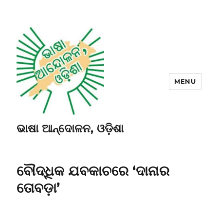
MENU
ଭାଷା ଆନ୍ଦୋଳନ, ଓଡ଼ିଶା
ବୌଦ୍ଧିକ ଯବକାଚରେ ‘ଦାନାର
ତୋବଡ଼ା’