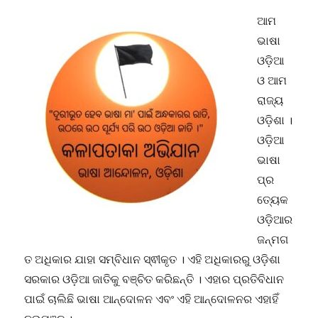
ଆମ
ଭାଷା
ଓଡ଼ିଆ
ଓ ଆମ
ରାଜ୍ୟ
ଓଡ଼ିଶା ।
ଓଡ଼ିଆ
ଭାଷା
ପ୍ର
ତ୍ୟେକ
ଓଡ଼ିଆର
ଜନ୍ମଗ
ତ ଅଧିକାର ଯାହା ସମ୍ବିଧାନ ସ୍ଵୀକୃତ । ଏହି ଅଧିକାରରୁ ଓଡ଼ିଶା
ସରକାର ଓଡ଼ିଆ ଜାତିକୁ ବଞ୍ଚିତ କରିଛନ୍ତି । ଏହାର ପ୍ରତିବିଧାନ
ପାଇଁ ଚାଲିଛି ଭାଷା ଆନ୍ଦୋଳନ ଏବଂ ଏହି ଆନ୍ଦୋଳନର ଏହାହିଁ