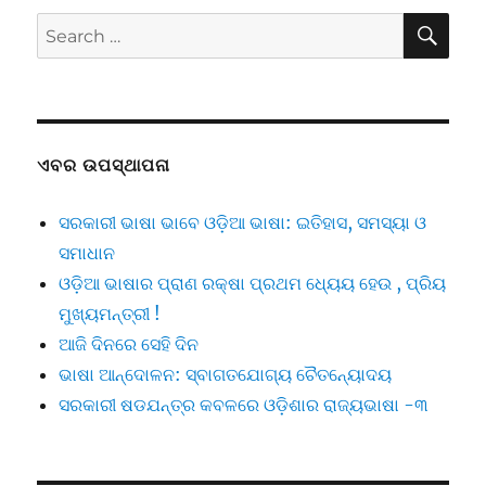
SE
Search
for:
ଏବର ଉପସ୍ଥାପନା
ସରକାରୀ ଭାଷା ଭାବେ ଓଡ଼ିଆ ଭାଷା: ଇତିହାସ, ସମସ୍ୟା ଓ
ସମାଧାନ
ଓଡ଼ିଆ ଭାଷାର ପ୍ରାଣ ରକ୍ଷା ପ୍ରଥମ ଧ୍ୟେୟ ହେଉ , ପ୍ରିୟ
ମୁଖ୍ୟମନ୍ତ୍ରୀ !
ଆଜି ଦିନରେ ସେହି ଦିନ
ଭାଷା ଆନ୍ଦୋଳନ: ସ୍ବାଗତଯୋଗ୍ୟ ଚୈତନ୍ୟୋଦୟ
ସରକାରୀ ଷଡଯନ୍ତ୍ର କବଳରେ ଓଡ଼ିଶାର ରାଜ୍ୟଭାଷା -୩