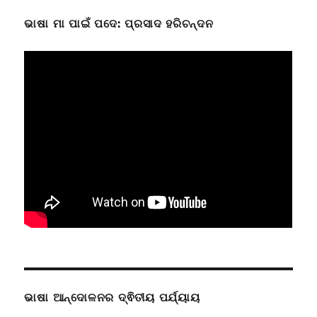
ଭାଷା ମା ପାଇଁ ପଦେ: ପ୍ରସାଦ ହରିଚନ୍ଦନ
ଭାଷା ଆନ୍ଦୋଳନର ଦ୍ଵିତୀୟ ପର୍ଯ୍ୟାୟ