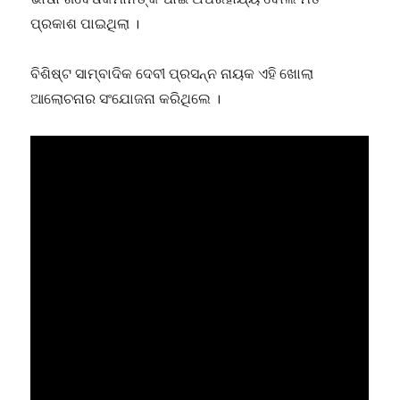
ପ୍ରକାଶ ପାଇଥିଲା ।
ବିଶିଷ୍ଟ ସାମ୍ବାଦିକ ଦେବୀ ପ୍ରସନ୍ନ ନାୟକ ଏହି ଖୋଲା
ଆଲୋଚନାର ସଂଯୋଜନା କରିଥିଲେ ।