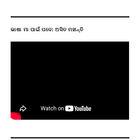
ଭାଷା ମା ପାଇଁ ପଦେ: ଅସିତ ମହାନ୍ତି