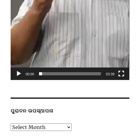
00:00
03:39
ପୁରାତନ ଉପସ୍ଥାପନା
ପୁରାତନ
ଉପସ୍ଥାପନା