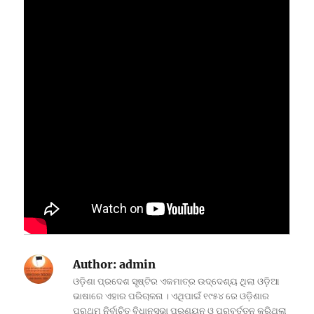
Author:
admin
ଓଡ଼ିଶା ପ୍ରଦେଶ ସୃଷ୍ଟିର ଏକମାତ୍ର ଉଦ୍ଦେଶ୍ୟ ଥିଲା ଓଡ଼ିଆ
ଭାଷାରେ ଏହାର ପରିଚାଳନା । ଏଥିପାଇଁ ୧୯୫୪ ରେ ଓଡ଼ିଶାର
ପ୍ରଥମ ନିର୍ବାଚିତ ବିଧାନସଭା ପ୍ରଣୟନ ଓ ପ୍ରବର୍ତ୍ତନ କରିଥିଲା