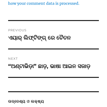
how your comment data is processed.
Post
PREVIOUS
navigation
ଏୟାର୍ ଲିଫ୍ଟିଙ୍ଗ୍ ରେ ଚୈତନ
Previous
post:
NEXT
“ଅଣ୍ଟାଭିଡ଼ା” ଛାଡ଼, ଭାଷା ଆଇନ ସଜାଡ଼
Next
post:
ଉଦ୍ଦେଶ୍ୟ ଓ ଲକ୍ଷ୍ୟ