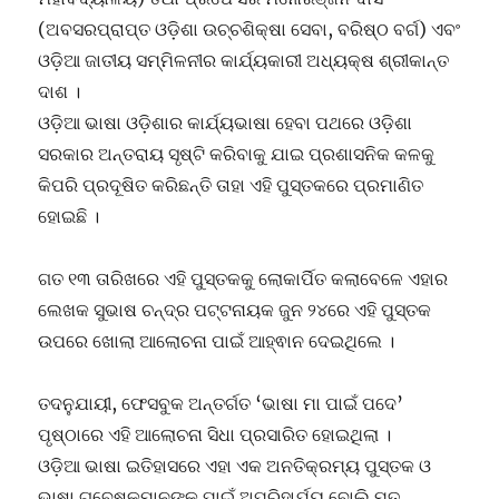
(ଅବସରପ୍ରାପ୍ତ ଓଡ଼ିଶା ଉଚ୍ଚଶିକ୍ଷା ସେବା, ବରିଷ୍ଠ ବର୍ଗ) ଏବଂ
ଓଡ଼ିଆ ଜାତୀୟ ସମ୍ମିଳନୀର କାର୍ଯ୍ୟକାରୀ ଅଧ୍ୟକ୍ଷ ଶ୍ରୀକାନ୍ତ
ଦାଶ ।
ଓଡ଼ିଆ ଭାଷା ଓଡ଼ିଶାର କାର୍ଯ୍ୟଭାଷା ହେବା ପଥରେ ଓଡ଼ିଶା
ସରକାର ଅନ୍ତରାୟ ସୃଷ୍ଟି କରିବାକୁ ଯାଇ ପ୍ରଶାସନିକ କଳକୁ
କିପରି ପ୍ରଦୂଷିତ କରିଛନ୍ତି ତାହା ଏହି ପୁସ୍ତକରେ ପ୍ରମାଣିତ
ହୋଇଛି ।
ଗତ ୧୩ ତାରିଖରେ ଏହି ପୁସ୍ତକକୁ ଲୋକାର୍ପିତ କଲାବେଳେ ଏହାର
ଲେଖକ ସୁଭାଷ ଚନ୍ଦ୍ର ପଟ୍ଟନାୟକ ଜୁନ ୨୪ରେ ଏହି ପୁସ୍ତକ
ଉପରେ ଖୋଲା ଆଲୋଚନା ପାଇଁ ଆହ୍ଵାନ ଦେଇଥିଲେ ।
ତଦନୁଯାୟୀ, ଫେସବୁକ ଅନ୍ତର୍ଗତ ‘ଭାଷା ମା ପାଇଁ ପଦେ’
ପୃଷ୍ଠାରେ ଏହି ଆଲୋଚନା ସିଧା ପ୍ରସାରିତ ହୋଇଥିଲା ।
ଓଡ଼ିଆ ଭାଷା ଇତିହାସରେ ଏହା ଏକ ଅନତିକ୍ରମ୍ୟ ପୁସ୍ତକ ଓ
ଭାଷା ଗବେଷକମାନଙ୍କ ପାଇଁ ଅପରିହାର୍ଯ୍ୟ ବୋଲି ମତ