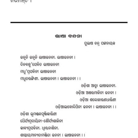
ନଭମଞ୍ଚ ।