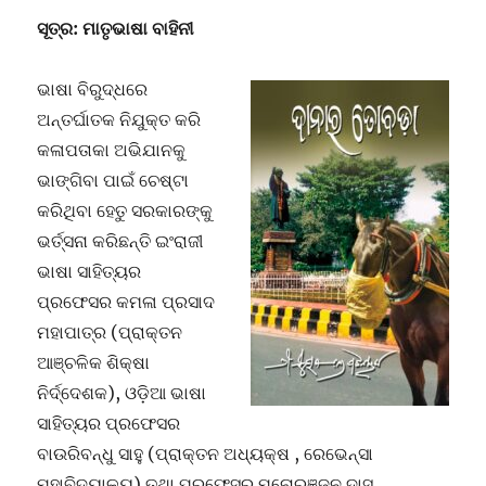
ସୂତ୍ର: ମାତୃଭାଷା ବାହିନୀ
ଭାଷା ବିରୁଦ୍ଧରେ
ଅନ୍ତର୍ଘାତକ ନିଯୁକ୍ତ କରି
କଳାପତାକା ଅଭିଯାନକୁ
ଭାଙ୍ଗିବା ପାଇଁ ଚେଷ୍ଟା
କରିଥିବା ହେତୁ ସରକାରଙ୍କୁ
ଭର୍ତ୍ସନା କରିଛନ୍ତି ଇଂରାଜୀ
ଭାଷା ସାହିତ୍ୟର
ପ୍ରଫେସର କମଳା ପ୍ରସାଦ
ମହାପାତ୍ର (ପ୍ରାକ୍ତନ
ଆଞ୍ଚଳିକ ଶିକ୍ଷା
ନିର୍ଦ୍ଦେଶକ), ଓଡ଼ିଆ ଭାଷା
ସାହିତ୍ୟର ପ୍ରଫେସର
ବାଉରିବନ୍ଧୁ ସାହୁ (ପ୍ରାକ୍ତନ ଅଧ୍ୟକ୍ଷ , ରେଭେନ୍ସା
ମହାବିଦ୍ୟାଳୟ) ତଥା ପ୍ରଫେସର ମନୋରଞ୍ଜନ ଦାସ