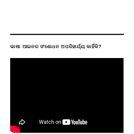
ଭାଷା ଆଇନର ସଂଶୋଧନ ଅପରିହାର୍ଯ୍ୟ କାହିଁକି?