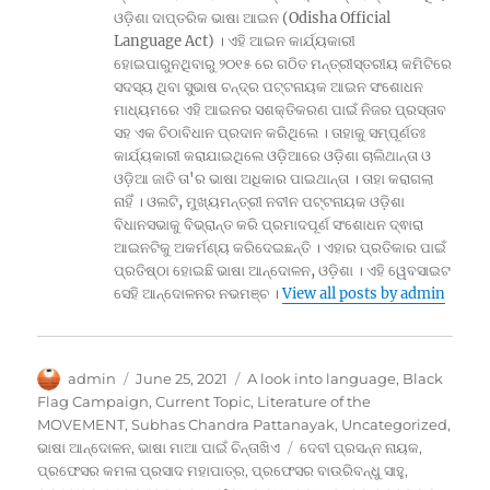
ଓଡ଼ିଶା ଦାପ୍ତରିକ ଭାଷା ଆଇନ (Odisha Official
Language Act) । ଏହି ଆଇନ କାର୍ଯ୍ୟକାରୀ
ହୋଇପାରୁନଥିବାରୁ ୨୦୧୫ ରେ ଗଠିତ ମନ୍ତ୍ରୀସ୍ତରୀୟ କମିଟିରେ
ସଦସ୍ୟ ଥିବା ସୁଭାଷ ଚନ୍ଦ୍ର ପଟ୍ଟନାୟକ ଆଇନ ସଂଶୋଧନ
ମାଧ୍ୟମରେ ଏହି ଆଇନର ସଶକ୍ତିକରଣ ପାଇଁ ନିଜର ପ୍ରସ୍ତାବ
ସହ ଏକ ଚିଠାବିଧାନ ପ୍ରଦାନ କରିଥିଲେ । ତାହାକୁ ସମ୍ପୂର୍ଣତଃ
କାର୍ଯ୍ୟକାରୀ କରାଯାଇଥିଲେ ଓଡ଼ିଆରେ ଓଡ଼ିଶା ଚାଲିଥାନ୍ତା ଓ
ଓଡ଼ିଆ ଜାତି ତା'ର ଭାଷା ଅଧିକାର ପାଇଥାନ୍ତା । ତାହା କରାଗଲା
ନାହିଁ । ଓଲଟି, ମୁଖ୍ୟମନ୍ତ୍ରୀ ନବୀନ ପଟ୍ଟନାୟକ ଓଡ଼ିଶା
ବିଧାନସଭାକୁ ବିଭ୍ରାନ୍ତ କରି ପ୍ରମାଦପୂର୍ଣ ସଂଶୋଧନ ଦ୍ଵାରା
ଆଇନଟିକୁ ଅକର୍ମଣ୍ୟ କରିଦେଇଛନ୍ତି । ଏହାର ପ୍ରତିକାର ପାଇଁ
ପ୍ରତିଷ୍ଠା ହୋଇଛି ଭାଷା ଆନ୍ଦୋଳନ, ଓଡ଼ିଶା । ଏହି ୱେବସାଇଟ
ସେହି ଆନ୍ଦୋଳନର ନଭମଞ୍ଚ ।
View all posts by admin
Author
Posted
Categories
admin
June 25, 2021
A look into language
,
Black
on
Flag Campaign
,
Current Topic
,
Literature of the
MOVEMENT
,
Subhas Chandra Pattanayak
,
Uncategorized
,
Tags
ଭାଷା ଆନ୍ଦୋଳନ
,
ଭାଷା ମାଆ ପାଇଁ ଚିନ୍ତାଖିଏ
ଦେବୀ ପ୍ରସନ୍ନ ନାୟକ
,
ପ୍ରଫେସର କମଳା ପ୍ରସାଦ ମହାପାତ୍ର
,
ପ୍ରଫେସର ବାଉରିବନ୍ଧୁ ସାହୁ
,