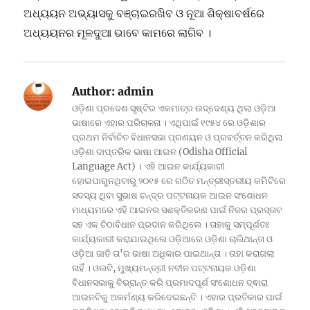
ଅଧ୍ୟୟନ ଅଭ୍ୟାସକୁ ବଞ୍ଚାଇରଖିବ ଓ ନୂଆ ଶିକ୍ଷାବର୍ଷରେ
ଅଧ୍ୟୟନର ମୂଳଦୁଆ ଭାବେ କାମରେ ଲାଗିବ ।
Author:
admin
ଓଡ଼ିଶା ପ୍ରଦେଶ ସୃଷ୍ଟିର ଏକମାତ୍ର ଉଦ୍ଦେଶ୍ୟ ଥିଲା ଓଡ଼ିଆ
ଭାଷାରେ ଏହାର ପରିଚାଳନା । ଏଥିପାଇଁ ୧୯୫୪ ରେ ଓଡ଼ିଶାର
ପ୍ରଥମ ନିର୍ବାଚିତ ବିଧାନସଭା ପ୍ରଣୟନ ଓ ପ୍ରବର୍ତ୍ତନ କରିଥିଲା
ଓଡ଼ିଶା ଦାପ୍ତରିକ ଭାଷା ଆଇନ (Odisha Official
Language Act) । ଏହି ଆଇନ କାର୍ଯ୍ୟକାରୀ
ହୋଇପାରୁନଥିବାରୁ ୨୦୧୫ ରେ ଗଠିତ ମନ୍ତ୍ରୀସ୍ତରୀୟ କମିଟିରେ
ସଦସ୍ୟ ଥିବା ସୁଭାଷ ଚନ୍ଦ୍ର ପଟ୍ଟନାୟକ ଆଇନ ସଂଶୋଧନ
ମାଧ୍ୟମରେ ଏହି ଆଇନର ସଶକ୍ତିକରଣ ପାଇଁ ନିଜର ପ୍ରସ୍ତାବ
ସହ ଏକ ଚିଠାବିଧାନ ପ୍ରଦାନ କରିଥିଲେ । ତାହାକୁ ସମ୍ପୂର୍ଣତଃ
କାର୍ଯ୍ୟକାରୀ କରାଯାଇଥିଲେ ଓଡ଼ିଆରେ ଓଡ଼ିଶା ଚାଲିଥାନ୍ତା ଓ
ଓଡ଼ିଆ ଜାତି ତା'ର ଭାଷା ଅଧିକାର ପାଇଥାନ୍ତା । ତାହା କରାଗଲା
ନାହିଁ । ଓଲଟି, ମୁଖ୍ୟମନ୍ତ୍ରୀ ନବୀନ ପଟ୍ଟନାୟକ ଓଡ଼ିଶା
ବିଧାନସଭାକୁ ବିଭ୍ରାନ୍ତ କରି ପ୍ରମାଦପୂର୍ଣ ସଂଶୋଧନ ଦ୍ଵାରା
ଆଇନଟିକୁ ଅକର୍ମଣ୍ୟ କରିଦେଇଛନ୍ତି । ଏହାର ପ୍ରତିକାର ପାଇଁ