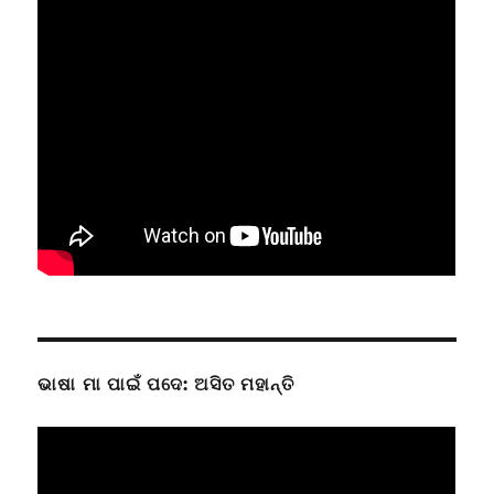
ଭାଷା ମା ପାଇଁ ପଦେ: ଅସିତ ମହାନ୍ତି