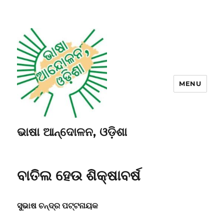
MENU
ଭାଷା ଆନ୍ଦୋଳନ, ଓଡ଼ିଶା
ବାତିଲ ହେଉ ଶିକ୍ଷାବର୍ଷ
ସୁଭାଷ ଚନ୍ଦ୍ର ପଟ୍ଟନାୟକ