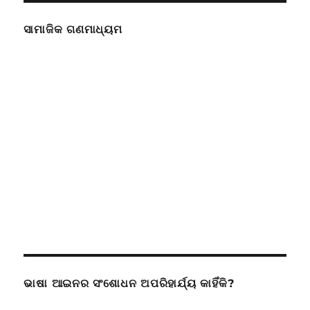
ସାମାଜିକ ଗଣମାଧ୍ୟମ
ଭାଷା ଆଇନର ସଂଶୋଧନ ଅପରିହାର୍ଯ୍ୟ କାହିଁକି?