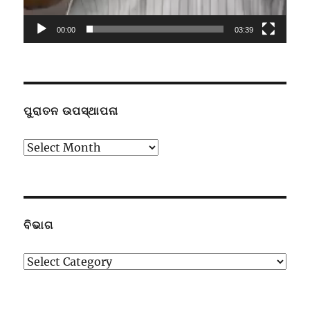
00:00
03:39
ପୁରାତନ ଉପସ୍ଥାପନା
ପୁରାତନ
ଉପସ୍ଥାପନା
ବିଭାଗ
ବିଭାଗ