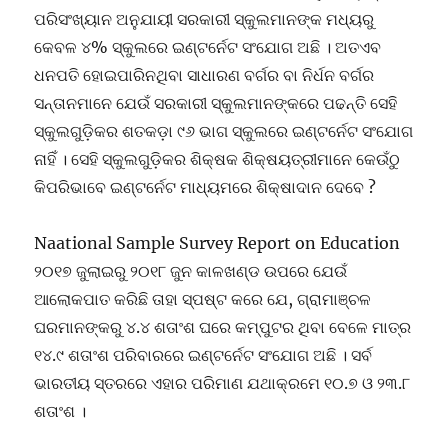
ପରିସଂଖ୍ୟାନ ଅନୁଯାୟୀ ସରକାରୀ ସ୍କୁଲମାନଙ୍କ ମଧ୍ୟରୁ
କେବଳ ୪% ସ୍କୁଲରେ ଇଣ୍ଟର୍ନେଟ ସଂଯୋଗ ଅଛି । ଅତଏବ
ଧନପତି ହୋଇପାରିନଥିବା ସାଧାରଣ ବର୍ଗର ବା ନିର୍ଧନ ବର୍ଗର
ସନ୍ତାନମାନେ ଯେଉଁ ସରକାରୀ ସ୍କୁଲମାନଙ୍କରେ ପଢନ୍ତି ସେହି
ସ୍କୁଲଗୁଡ଼ିକର ଶତକଡ଼ା ୯୬ ଭାଗ ସ୍କୁଲରେ ଇଣ୍ଟର୍ନେଟ ସଂଯୋଗ
ନାହିଁ । ସେହି ସ୍କୁଲଗୁଡ଼ିକର ଶିକ୍ଷକ ଶିକ୍ଷୟତ୍ରୀମାନେ କେଉଁଠୁ
କିପରିଭାବେ ଇଣ୍ଟର୍ନେଟ ମାଧ୍ୟମରେ ଶିକ୍ଷାଦାନ ଦେବେ ?
Naational Sample Survey Report on Education
୨୦୧୭ ଜୁଲାଇରୁ ୨୦୧୮ ଜୁନ କାଳଖଣ୍ଡ ଉପରେ ଯେଉଁ
ଆଲୋକପାତ କରିଛି ତାହା ସ୍ପଷ୍ଟ କରେ ଯେ, ଗ୍ରାମାଞ୍ଚଳ
ଘରମାନଙ୍କରୁ ୪.୪ ଶତାଂଶ ଘରେ କମ୍ପୁଟର ଥିବା ବେଳେ ମାତ୍ର
୧୪.୯ ଶତାଂଶ ପରିବାରରେ ଇଣ୍ଟର୍ନେଟ ସଂଯୋଗ ଅଛି । ସର୍ବ
ଭାରତୀୟ ସ୍ତରରେ ଏହାର ପରିମାଣ ଯଥାକ୍ରମେ ୧୦.୭ ଓ ୨୩.୮
ଶତାଂଶ ।