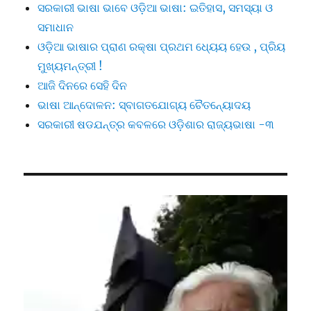
ସରକାରୀ ଭାଷା ଭାବେ ଓଡ଼ିଆ ଭାଷା: ଇତିହାସ, ସମସ୍ୟା ଓ
ସମାଧାନ
ଓଡ଼ିଆ ଭାଷାର ପ୍ରାଣ ରକ୍ଷା ପ୍ରଥମ ଧ୍ୟେୟ ହେଉ , ପ୍ରିୟ
ମୁଖ୍ୟମନ୍ତ୍ରୀ !
ଆଜି ଦିନରେ ସେହି ଦିନ
ଭାଷା ଆନ୍ଦୋଳନ: ସ୍ବାଗତଯୋଗ୍ୟ ଚୈତନ୍ୟୋଦୟ
ସରକାରୀ ଷଡଯନ୍ତ୍ର କବଳରେ ଓଡ଼ିଶାର ରାଜ୍ୟଭାଷା -୩
Video
Player