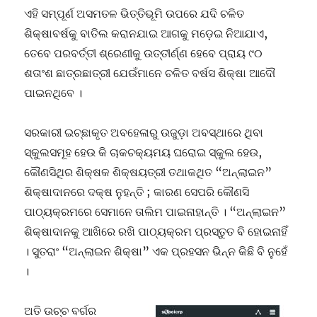
ଏହି ସମ୍ପୂର୍ଣ ଅସମତଳ ଭିତ୍ତିଭୂମି ଉପରେ ଯଦି ଚଳିତ
ଶିକ୍ଷାବର୍ଷକୁ ବାତିଲ କରାନଯାଇ ଆଗକୁ ମଡ଼େଇ ନିଆଯାଏ,
ତେବେ ପରବର୍ତ୍ତୀ ଶ୍ରେଣୀକୁ ଉତ୍ତୀର୍ଣ୍ଣ ହେବେ ପ୍ରାୟ ୯୦
ଶତାଂଶ ଛାତ୍ରଛାତ୍ରୀ ଯେଉଁମାନେ ଚଳିତ ବର୍ଷସ ଶିକ୍ଷା ଆଦୌ
ପାଇନଥିବେ ।
ସରକାରୀ ଇଚ୍ଛାକୃତ ଅବହେଳାରୁ ଉଜୁଡ଼ା ଅବସ୍ଥାରେ ଥିବା
ସ୍କୁଲସମୂହ ହେଉ କି ଚାକଚକ୍ୟମୟ ଘରୋଇ ସ୍କୁଲ ହେଉ,
କୌଣସିଥିର ଶିକ୍ଷକ ଶିକ୍ଷୟତ୍ରୀ ତଥାକଥିତ “ଅନ୍ଲାଇନ”
ଶିକ୍ଷାଦାନରେ ଦକ୍ଷ ନୁହନ୍ତି ; କାରଣ ସେପରି କୌଣସି
ପାଠ୍ୟକ୍ରମରେ ସେମାନେ ତାଲିମ ପାଇନାହାନ୍ତି । “ଅନ୍ଲାଇନ”
ଶିକ୍ଷାଦାନକୁ ଆଖିରେ ରଖି ପାଠ୍ୟକ୍ରମ ପ୍ରସ୍ତୁତ ବି ହୋଇନାହିଁ
। ସୁତରାଂ “ଅନ୍ଲାଇନ ଶିକ୍ଷା” ଏକ ପ୍ରହସନ ଭିନ୍ନ କିଛି ବି ନୁହେଁ
।
ଅତି ଉଚ୍ଚ ବର୍ଗର