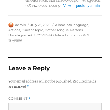
ପ୍ରତିଷ୍ଠା ହୋଇଛି ଭାଷା ଆନ୍ଦୋଳନ, ଓଡ଼ିଶା । ଏହି ୱେବସାଇଟ
ସେହି ଆନ୍ଦୋଳନର ନଭମଞ୍ଚ ।
View all posts by admin
Author
Posted
Categories
admin
July 25, 2020
A look into language
,
on
Actions
,
Current Topic
,
Mother Tongue
,
Persons
,
Tags
Uncategorized
COVID-19
,
Online Education
,
ଭାଷା
ଆନ୍ଦୋଳନ
Leave a Reply
Your email address will not be published.
Required fields
are marked
*
COMMENT
*