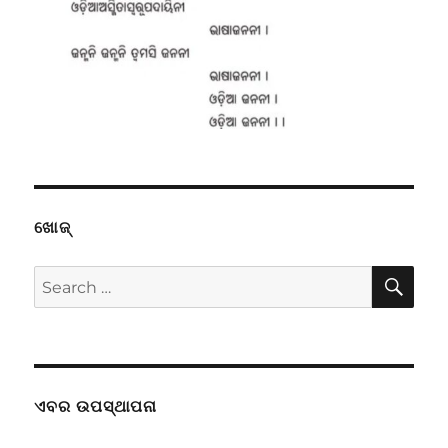
ଖୋଜ୍
SE
Search
for:
ଏବର ଉପସ୍ଥାପନା