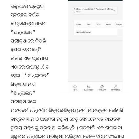
ସ୍କୁଲରେ ପଢୁଥିବା
ସ୍ବଚ୍ଛଳ ବର୍ଗର
ଛାତ୍ରଛାତ୍ରୀମାନେ
“ଅନ୍ଲାଇନ”
ପରୀକ୍ଷାରେ କିପରି
ହତାଶ ହେଉଛନ୍ତି
ତାହାର ଏକ ପ୍ରମାଣ
ଏଠାରେ ଉପସ୍ଥାପିତ
ହେଲା । “ଅନ୍ଲାଇନ”
ଶିକ୍ଷାଦାନ ଓ
“ଅନ୍ଲାଇନ”
ପରୀକ୍ଷଣରେ
ଉଚ୍ଚବର୍ଗ ଅନ୍ତର୍ଗତ ଶିକ୍ଷକଶିକ୍ଷୟତ୍ରୀ ମାନଙ୍କର କୌଣସି
ବାସ୍ତବ ଜ୍ଞାନ ଓ ଅଭିଜ୍ଞତା ନଥିବା ହେତୁ ସେମାନେ ଏହି ଦାୟିତ୍ଵ
ତୃତୀୟ ପକ୍ଷକୁ ପ୍ରଦାନ କରିଛନ୍ତି । ଗତକାଲି ଏକ ନାମଜାଦା
ସ୍କୁଲର ଅନ୍ଲାଇନ ପରୀକ୍ଷା ଚାଲିଥିବା ବେଳେ ହଠାତ ସଂଯୋଗ