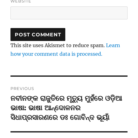
WEBSITE
This site uses Akismet to reduce spam.
Learn
how your comment data is processed.
Post
PREVIOUS
navigation
ନବୀନଙ୍କ ରାଜୁତିରେ ମୃତ୍ୟୁ ମୁହଁରେ ଓଡ଼ିଆ
Previous
post:
ଭାଷା: ଭାଷା ଆନ୍ଦୋଳନର
ସିଧାପ୍ରସାରଣରେ ଡଃ ଗୋବିନ୍ଦ ଭୂୟାଁ