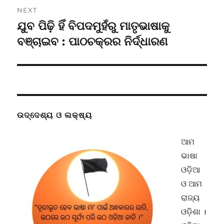
NEXT
ଯୁବ ପିଢ଼ି ହିଁ ବିପଦମୁହଁରୁ ମାତୃଭାଷାକୁ
Next
post:
ବଞ୍ଚାଇବ : ପାଠଚକ୍ରର ନିର୍ଦ୍ଧାରଣ
ଉଦ୍ଦେଶ୍ୟ ଓ ଲକ୍ଷ୍ୟ
ଆମ
ଭାଷା
ଓଡ଼ିଆ
ଓ ଆମ
ରାଜ୍ୟ
ଓଡ଼ିଶା ।