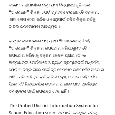
କରୋନା ମହାମାରୀରେ ବନ୍ଦ ଥିବା ବିଦ୍ୟାଳୟଗୁଡ଼ିକରେ
“ଅନ୍ଲାଇନ” ଶିକ୍ଷା ଯେଉଁ ପ୍ରହସନ ଚଳାଇଛନ୍ତି ସରକାର,
ତାହା ଲୋପ ହେବା ଉଚିତ ଓ ସେଥିପାଇଁ ଚଳିତ ଶିକ୍ଷାବର୍ଷକୁ
ବାତିଲ କରିଦିଆଯିବା ଆବଶ୍ୟକ ।
ବାସ୍ତବ କ୍ଷେତ୍ରରେ ପ୍ରାୟ ୯୦ % ଛାତ୍ରଛାତ୍ରୀ ଏହି
“ଅନ୍ଲାଇନ” ଶିକ୍ଷାର ଉପଯୋଗ କରିପାରୁନାହାନ୍ତି ।
ଉପଯୋଗ କରିବାକୁ ସକ୍ଷମ କେବଳ ପ୍ରାୟ ୧୦ %
ଛାତ୍ରଛାତ୍ରୀ ଯେଉଁମାନେ ଅତ୍ୟନ୍ତ ସ୍ବଚ୍ଛଳବର୍ଗ ଅନ୍ତର୍ଗତ,
ଯେଉଁ ମାନଙ୍କ ଘରେ ସର୍ବୋଚ୍ଚ ବେଗବାନ ଇଣ୍ଟର୍ନେଟ ସଂଯୋଗ
ଅଛି । ଯଦି ଏ ଶିକ୍ଷାବର୍ଷ ବାତିଲ ନହୁଏ, କେବଳ ସେହି ବର୍ଗର
ପିଲେ ଏହି ଶିକ୍ଷାବର୍ଷର ଉପକାର ପାଇବେ ଯାହା ଅବଶିଷ୍ଟ
ସମସ୍ତଙ୍କ ପାଇଁ ଉପଲବ୍ଧ ହେବ ନାହିଁ ।
The Unified District Information System for
School Education ୨୦୧୬-୧୭ ପାଇଁ ଦେଇଥିବା ତଡ଼ିତ୍