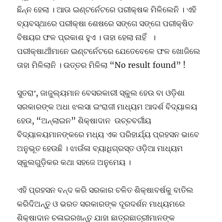
ଛିନ୍ନ ହେଲା । ଆଊ ଇଣ୍ଟର୍ନେଟରେ ପରୀକ୍ଷକ ମିଳିଲେନି । ଏହି
ବ୍ୟବସ୍ଥାରେ ପରୀକ୍ଷା ଶେଷରେ ସଙ୍ଗେ ସଙ୍ଗେ ପରୀକ୍ଷିତ
ବିଷୟର ଫଳ ପ୍ରକାଶ ହୁଏ । ତାହା ହେଲା ନାହିଁ ।
ପରୀକ୍ଷାର୍ଥୀମାନେ ଇଣ୍ଟର୍ନେଟରେ ଯେତେବେଳେ ଫଳ ଖୋଜିଲେ
ତାହା ମିଳିଲାନି । ଉତ୍ତର ମିଳିଲା “No result found” !
ସୁତରାଂ, ଜାଜୁଲ୍ୟମାନ ବେସରକାରୀ ସ୍କୁଲ ହେଉ ବା ଓଡ଼ିଶା
ସରକାରଙ୍କ ଅଧା ଝଲସା ଇଂରାଜୀ ମାଧ୍ୟମ ଆଦର୍ଶ ବିଦ୍ୟାଳୟ
ହେଉ, “ଅନ୍ଲାଇନ” ଶିକ୍ଷାଦାନ ଉଚ୍ଚବର୍ଗୀୟ
ବିଦ୍ୟାଳୟମାନଙ୍କରେ ମଧ୍ୟ ଏକ ପରିହାର୍ଯ୍ୟ ପ୍ରହସନ ଭାବେ
ଅନୁଭୂତ ହେଉଛି । ଝାଉଁଳା ବ୍ୟାଧିଗ୍ରସ୍ତ ଓଡ଼ିଆ ମାଧ୍ୟମ
ସ୍କୁଲଗୁଡ଼ିକର କଥା ସହଜେ ଅନୁମେୟ ।
ଏହି ପ୍ରହସନ ବନ୍ଦ କରି ସରକାର ଚଳିତ ଶିକ୍ଷାବର୍ଷକୁ ବାତିଲ
କରିଦିଅନ୍ତୁ ଓ ଭରତ ସରକାରଙ୍କ ଦୂରଦର୍ଶନ ମାଧ୍ୟମରେ
ଶିକ୍ଷାଦାନ ଚଳାଇରଖନ୍ତୁ ଯାହା ଛାତ୍ରଛାତ୍ରୀମାନଙ୍କ