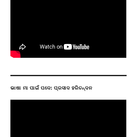
ଭାଷା ମା ପାଇଁ ପଦେ: ପ୍ରସାଦ ହରିଚନ୍ଦନ