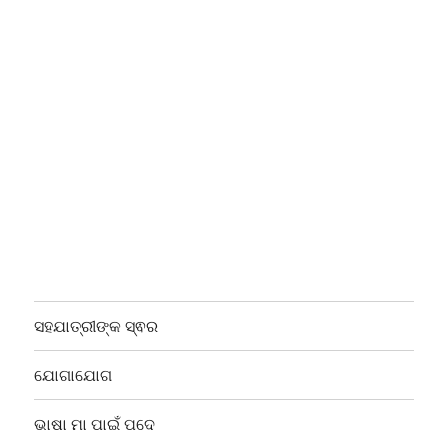
ସହଯାତ୍ରୀଙ୍କ ସ୍ଵର
ଯୋଗାଯୋଗ
ଭାଷା ମା ପାଇଁ ପଦେ