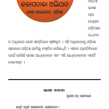
ଓଡ଼ିଆ
ଭାଷା
ପ୍ର
ତ୍ୟେକ
ଓଡ଼ିଆର
ଜନ୍ମଗ
ତ ଅଧିକାର ଯାହା ସମ୍ବିଧାନ ସ୍ଵୀକୃତ । ଏହି ଅଧିକାରରୁ ଓଡ଼ିଶା
ସରକାର ଓଡ଼ିଆ ଜାତିକୁ ବଞ୍ଚିତ କରିଛନ୍ତି । ଏହାର ପ୍ରତିବିଧାନ
ପାଇଁ ଚାଲିଛି ଭାଷା ଆନ୍ଦୋଳନ ଏବଂ ଏହି ଆନ୍ଦୋଳନର ଏହାହିଁ
ନଭମଞ୍ଚ ।