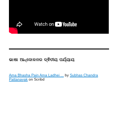
ଭାଷା ଆନ୍ଦୋଳନର ଦ୍ଵିତୀୟ ପର୍ଯ୍ୟାୟ
Ama Bhasha Pain Ama Ladhei ...
by
Subhas Chandra
Pattanayak
on Scribd