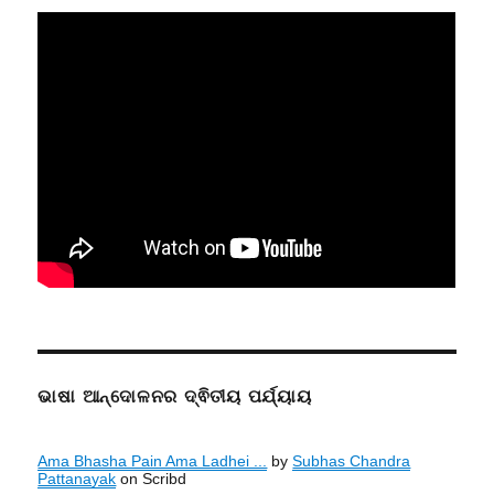
ଭାଷା ଆନ୍ଦୋଳନର ଦ୍ଵିତୀୟ ପର୍ଯ୍ୟାୟ
Ama Bhasha Pain Ama Ladhei ...
by
Subhas Chandra
Pattanayak
on Scribd