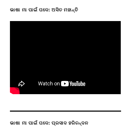
ଭାଷା ମା ପାଇଁ ପଦେ: ଅସିତ ମହାନ୍ତି
ଭାଷା ମା ପାଇଁ ପଦେ: ପ୍ରସାଦ ହରିଚନ୍ଦନ