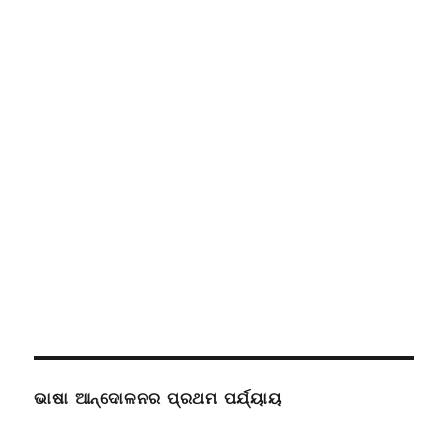
ଭାଷା ଆନ୍ଦୋଳନର ପ୍ରଥମ ପର୍ଯ୍ୟାୟ