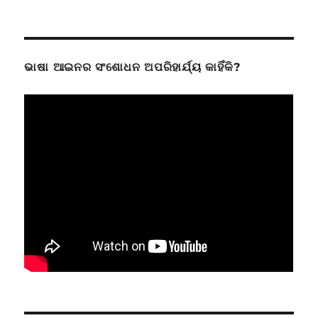
ଭାଷା ଆଇନର ସଂଶୋଧନ ଅପରିହାର୍ଯ୍ୟ କାହିଁକି?