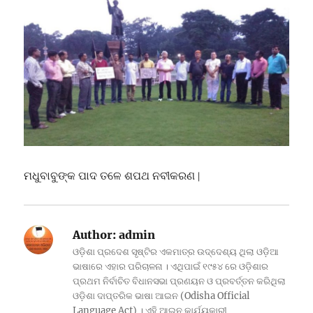
ମଧୁବାବୁଙ୍କ ପାଦ ତଳେ ଶପଥ ନବୀକରଣ ∣
Author:
admin
ଓଡ଼ିଶା ପ୍ରଦେଶ ସୃଷ୍ଟିର ଏକମାତ୍ର ଉଦ୍ଦେଶ୍ୟ ଥିଲା ଓଡ଼ିଆ
ଭାଷାରେ ଏହାର ପରିଚାଳନା । ଏଥିପାଇଁ ୧୯୫୪ ରେ ଓଡ଼ିଶାର
ପ୍ରଥମ ନିର୍ବାଚିତ ବିଧାନସଭା ପ୍ରଣୟନ ଓ ପ୍ରବର୍ତ୍ତନ କରିଥିଲା
ଓଡ଼ିଶା ଦାପ୍ତରିକ ଭାଷା ଆଇନ (Odisha Official
Language Act) । ଏହି ଆଇନ କାର୍ଯ୍ୟକାରୀ