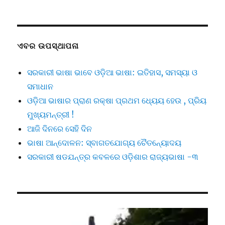
ଏବର ଉପସ୍ଥାପନା
ସରକାରୀ ଭାଷା ଭାବେ ଓଡ଼ିଆ ଭାଷା: ଇତିହାସ, ସମସ୍ୟା ଓ
ସମାଧାନ
ଓଡ଼ିଆ ଭାଷାର ପ୍ରାଣ ରକ୍ଷା ପ୍ରଥମ ଧ୍ୟେୟ ହେଉ , ପ୍ରିୟ
ମୁଖ୍ୟମନ୍ତ୍ରୀ !
ଆଜି ଦିନରେ ସେହି ଦିନ
ଭାଷା ଆନ୍ଦୋଳନ: ସ୍ବାଗତଯୋଗ୍ୟ ଚୈତନ୍ୟୋଦୟ
ସରକାରୀ ଷଡଯନ୍ତ୍ର କବଳରେ ଓଡ଼ିଶାର ରାଜ୍ୟଭାଷା -୩
Video