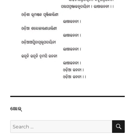
ଖୋଜ୍
SE
Search
for: