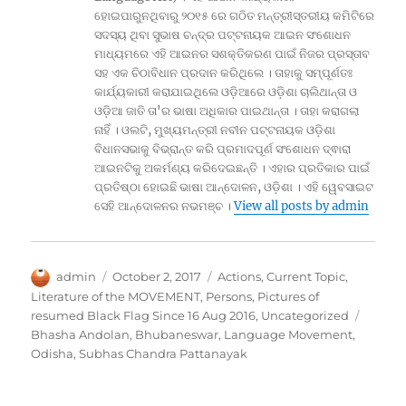
ହୋଇପାରୁନଥିବାରୁ ୨୦୧୫ ରେ ଗଠିତ ମନ୍ତ୍ରୀସ୍ତରୀୟ କମିଟିରେ
ସଦସ୍ୟ ଥିବା ସୁଭାଷ ଚନ୍ଦ୍ର ପଟ୍ଟନାୟକ ଆଇନ ସଂଶୋଧନ
ମାଧ୍ୟମରେ ଏହି ଆଇନର ସଶକ୍ତିକରଣ ପାଇଁ ନିଜର ପ୍ରସ୍ତାବ
ସହ ଏକ ଚିଠାବିଧାନ ପ୍ରଦାନ କରିଥିଲେ । ତାହାକୁ ସମ୍ପୂର୍ଣତଃ
କାର୍ଯ୍ୟକାରୀ କରାଯାଇଥିଲେ ଓଡ଼ିଆରେ ଓଡ଼ିଶା ଚାଲିଥାନ୍ତା ଓ
ଓଡ଼ିଆ ଜାତି ତା'ର ଭାଷା ଅଧିକାର ପାଇଥାନ୍ତା । ତାହା କରାଗଲା
ନାହିଁ । ଓଲଟି, ମୁଖ୍ୟମନ୍ତ୍ରୀ ନବୀନ ପଟ୍ଟନାୟକ ଓଡ଼ିଶା
ବିଧାନସଭାକୁ ବିଭ୍ରାନ୍ତ କରି ପ୍ରମାଦପୂର୍ଣ ସଂଶୋଧନ ଦ୍ଵାରା
ଆଇନଟିକୁ ଅକର୍ମଣ୍ୟ କରିଦେଇଛନ୍ତି । ଏହାର ପ୍ରତିକାର ପାଇଁ
ପ୍ରତିଷ୍ଠା ହୋଇଛି ଭାଷା ଆନ୍ଦୋଳନ, ଓଡ଼ିଶା । ଏହି ୱେବସାଇଟ
ସେହି ଆନ୍ଦୋଳନର ନଭମଞ୍ଚ ।
View all posts by admin
Author
Posted
Categories
admin
October 2, 2017
Actions
,
Current Topic
,
on
Literature of the MOVEMENT
,
Persons
,
Pictures of
Tags
resumed Black Flag Since 16 Aug 2016
,
Uncategorized
Bhasha Andolan
,
Bhubaneswar
,
Language Movement
,
Odisha
,
Subhas Chandra Pattanayak