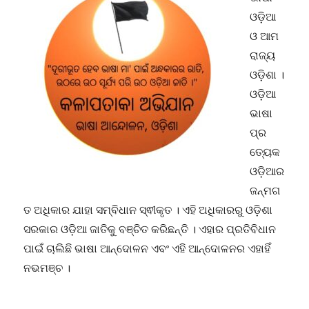
ଓଡ଼ିଆ
ଓ ଆମ
ରାଜ୍ୟ
ଓଡ଼ିଶା ।
ଓଡ଼ିଆ
ଭାଷା
ପ୍ର
ତ୍ୟେକ
ଓଡ଼ିଆର
ଜନ୍ମଗ
ତ ଅଧିକାର ଯାହା ସମ୍ବିଧାନ ସ୍ଵୀକୃତ । ଏହି ଅଧିକାରରୁ ଓଡ଼ିଶା
ସରକାର ଓଡ଼ିଆ ଜାତିକୁ ବଞ୍ଚିତ କରିଛନ୍ତି । ଏହାର ପ୍ରତିବିଧାନ
ପାଇଁ ଚାଲିଛି ଭାଷା ଆନ୍ଦୋଳନ ଏବଂ ଏହି ଆନ୍ଦୋଳନର ଏହାହିଁ
ନଭମଞ୍ଚ ।