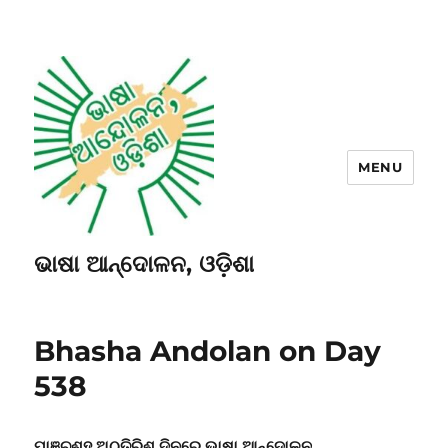
MENU
ଭାଷା ଆନ୍ଦୋଳନ, ଓଡ଼ିଶା
Bhasha Andolan on Day
538
ପାଞ୍ଚଶହ ଅଠତିରିଶ ଦିନରେ ଭାଷା ଆନ୍ଦୋଳନ