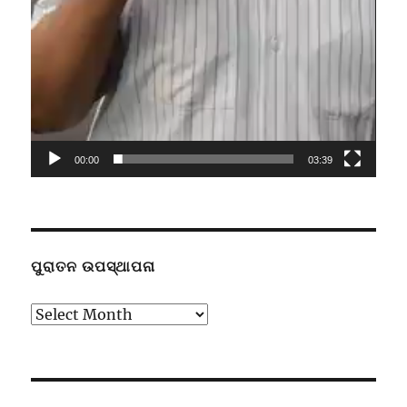
00:00
03:39
ପୁରାତନ ଉପସ୍ଥାପନା
ପୁରାତନ
ଉପସ୍ଥାପନା