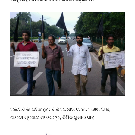
କଳାପତାକା ଧରିଛନ୍ତି : ରାଜ କିଶୋର ଜେନା, ଲଖଣ ଦାଶ,
ଶାରଦା ପ୍ରସାଦ ମହାପାତ୍ର, ବିପିନ କୁମାର ସାହୁ ∣