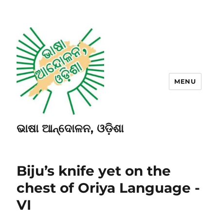
MENU
ଭାଷା ଆନ୍ଦୋଳନ, ଓଡ଼ିଶା
Biju’s knife yet on the
chest of Oriya Language -
VI