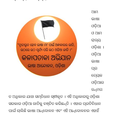
ଆମ
ଭାଷା
ଓଡ଼ିଆ
ଓ ଆମ
ରାଜ୍ୟ
ଓଡ଼ିଶା ।
ଓଡ଼ିଆ
ଭାଷା
ପ୍ର
ତ୍ୟେକ
ଓଡ଼ିଆର
ଜନ୍ମଗ
ତ ଅଧିକାର ଯାହା ସମ୍ବିଧାନ ସ୍ଵୀକୃତ । ଏହି ଅଧିକାରରୁ ଓଡ଼ିଶା
ସରକାର ଓଡ଼ିଆ ଜାତିକୁ ବଞ୍ଚିତ କରିଛନ୍ତି । ଏହାର ପ୍ରତିବିଧାନ
ପାଇଁ ଚାଲିଛି ଭାଷା ଆନ୍ଦୋଳନ ଏବଂ ଏହି ଆନ୍ଦୋଳନର ଏହାହିଁ