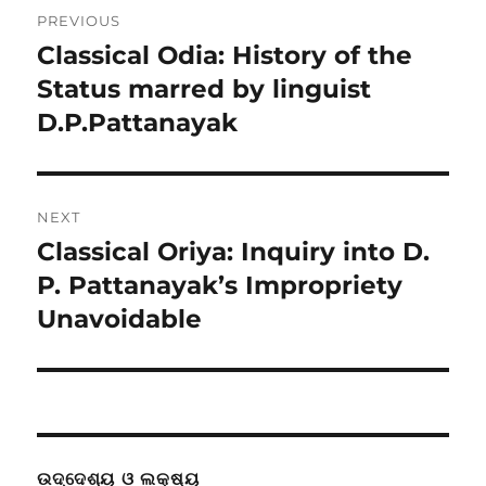
Post
PREVIOUS
navigation
Classical Odia: History of the
Previous
post:
Status marred by linguist
D.P.Pattanayak
NEXT
Classical Oriya: Inquiry into D.
Next
post:
P. Pattanayak’s Impropriety
Unavoidable
ଉଦ୍ଦେଶ୍ୟ ଓ ଲକ୍ଷ୍ୟ