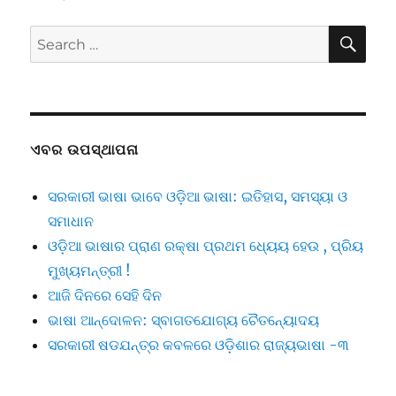
SE
Search
for:
ଏବର ଉପସ୍ଥାପନା
ସରକାରୀ ଭାଷା ଭାବେ ଓଡ଼ିଆ ଭାଷା: ଇତିହାସ, ସମସ୍ୟା ଓ
ସମାଧାନ
ଓଡ଼ିଆ ଭାଷାର ପ୍ରାଣ ରକ୍ଷା ପ୍ରଥମ ଧ୍ୟେୟ ହେଉ , ପ୍ରିୟ
ମୁଖ୍ୟମନ୍ତ୍ରୀ !
ଆଜି ଦିନରେ ସେହି ଦିନ
ଭାଷା ଆନ୍ଦୋଳନ: ସ୍ବାଗତଯୋଗ୍ୟ ଚୈତନ୍ୟୋଦୟ
ସରକାରୀ ଷଡଯନ୍ତ୍ର କବଳରେ ଓଡ଼ିଶାର ରାଜ୍ୟଭାଷା -୩