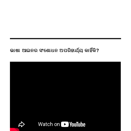
ଭାଷା ଆଇନର ସଂଶୋଧନ ଅପରିହାର୍ଯ୍ୟ କାହିଁକି?