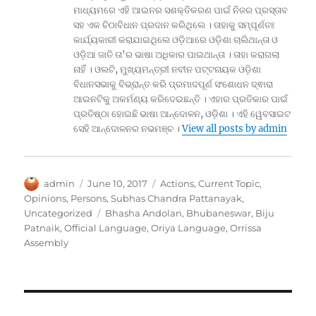
ମାଧ୍ୟମରେ ଏହି ଆଇନର ସଶକ୍ତିକରଣ ପାଇଁ ନିଜର ପ୍ରସ୍ତାବ
ସହ ଏକ ଚିଠାବିଧାନ ପ୍ରଦାନ କରିଥିଲେ । ତାହାକୁ ସମ୍ପୂର୍ଣତଃ
କାର୍ଯ୍ୟକାରୀ କରାଯାଇଥିଲେ ଓଡ଼ିଆରେ ଓଡ଼ିଶା ଚାଲିଥାନ୍ତା ଓ
ଓଡ଼ିଆ ଜାତି ତା'ର ଭାଷା ଅଧିକାର ପାଇଥାନ୍ତା । ତାହା କରାଗଲା
ନାହିଁ । ଓଲଟି, ମୁଖ୍ୟମନ୍ତ୍ରୀ ନବୀନ ପଟ୍ଟନାୟକ ଓଡ଼ିଶା
ବିଧାନସଭାକୁ ବିଭ୍ରାନ୍ତ କରି ପ୍ରମାଦପୂର୍ଣ ସଂଶୋଧନ ଦ୍ଵାରା
ଆଇନଟିକୁ ଅକର୍ମଣ୍ୟ କରିଦେଇଛନ୍ତି । ଏହାର ପ୍ରତିକାର ପାଇଁ
ପ୍ରତିଷ୍ଠା ହୋଇଛି ଭାଷା ଆନ୍ଦୋଳନ, ଓଡ଼ିଶା । ଏହି ୱେବସାଇଟ
ସେହି ଆନ୍ଦୋଳନର ନଭମଞ୍ଚ ।
View all posts by admin
Author
Posted
Categories
admin
June 10, 2017
Actions
,
Current Topic
,
on
Opinions
,
Persons
,
Subhas Chandra Pattanayak
,
Tags
Uncategorized
Bhasha Andolan
,
Bhubaneswar
,
Biju
Patnaik
,
Official Language
,
Oriya Language
,
Orrissa
Assembly