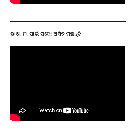
ଭାଷା ମା ପାଇଁ ପଦେ: ଅସିତ ମହାନ୍ତି