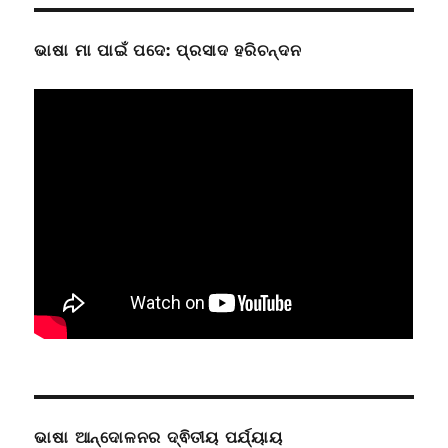
ଭାଷା ମା ପାଇଁ ପଦେ: ପ୍ରସାଦ ହରିଚନ୍ଦନ
ଭାଷା ଆନ୍ଦୋଳନର ଦ୍ଵିତୀୟ ପର୍ଯ୍ୟାୟ