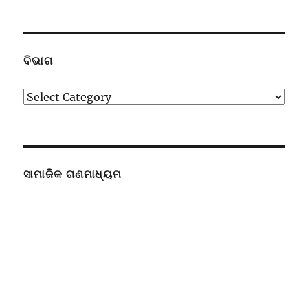
ଉପସ୍ଥାପନା
ବିଭାଗ
ବିଭାଗ
ସାମାଜିକ ଗଣମାଧ୍ୟମ