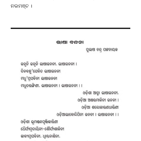
ନଭମଞ୍ଚ ।