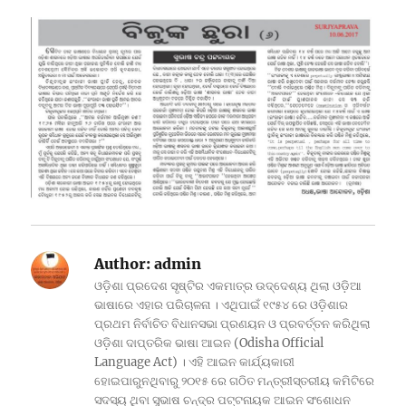
Author:
admin
ଓଡ଼ିଶା ପ୍ରଦେଶ ସୃଷ୍ଟିର ଏକମାତ୍ର ଉଦ୍ଦେଶ୍ୟ ଥିଲା ଓଡ଼ିଆ
ଭାଷାରେ ଏହାର ପରିଚାଳନା । ଏଥିପାଇଁ ୧୯୫୪ ରେ ଓଡ଼ିଶାର
ପ୍ରଥମ ନିର୍ବାଚିତ ବିଧାନସଭା ପ୍ରଣୟନ ଓ ପ୍ରବର୍ତ୍ତନ କରିଥିଲା
ଓଡ଼ିଶା ଦାପ୍ତରିକ ଭାଷା ଆଇନ (Odisha Official
Language Act) । ଏହି ଆଇନ କାର୍ଯ୍ୟକାରୀ
ହୋଇପାରୁନଥିବାରୁ ୨୦୧୫ ରେ ଗଠିତ ମନ୍ତ୍ରୀସ୍ତରୀୟ କମିଟିରେ
ସଦସ୍ୟ ଥିବା ସୁଭାଷ ଚନ୍ଦ୍ର ପଟ୍ଟନାୟକ ଆଇନ ସଂଶୋଧନ