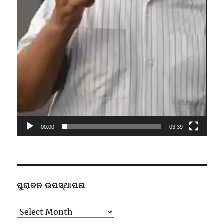
00:00
03:39
ପୁରାତନ ଉପସ୍ଥାପନା
ପୁରାତନ