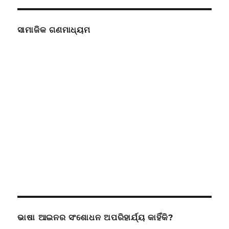
ସାମାଜିକ ଗଣମାଧ୍ୟମ
ଭାଷା ଆଇନର ସଂଶୋଧନ ଅପରିହାର୍ଯ୍ୟ କାହିଁକି?