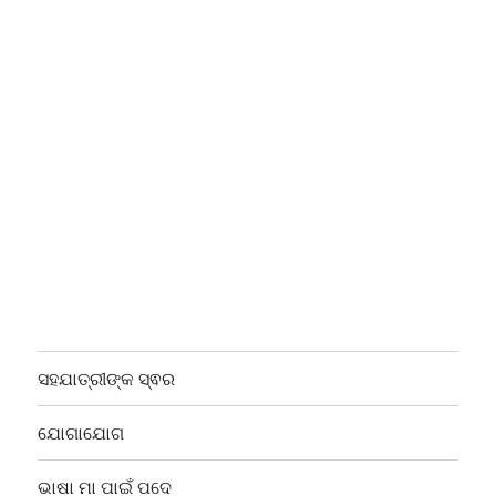
ସହଯାତ୍ରୀଙ୍କ ସ୍ଵର
ଯୋଗାଯୋଗ
ଭାଷା ମା ପାଇଁ ପଦେ