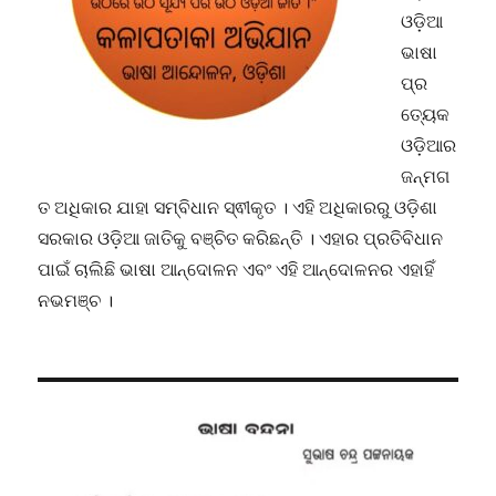
ଓଡ଼ିଆ
ଭାଷା
ପ୍ର
ତ୍ୟେକ
ଓଡ଼ିଆର
ଜନ୍ମଗ
ତ ଅଧିକାର ଯାହା ସମ୍ବିଧାନ ସ୍ଵୀକୃତ । ଏହି ଅଧିକାରରୁ ଓଡ଼ିଶା
ସରକାର ଓଡ଼ିଆ ଜାତିକୁ ବଞ୍ଚିତ କରିଛନ୍ତି । ଏହାର ପ୍ରତିବିଧାନ
ପାଇଁ ଚାଲିଛି ଭାଷା ଆନ୍ଦୋଳନ ଏବଂ ଏହି ଆନ୍ଦୋଳନର ଏହାହିଁ
ନଭମଞ୍ଚ ।