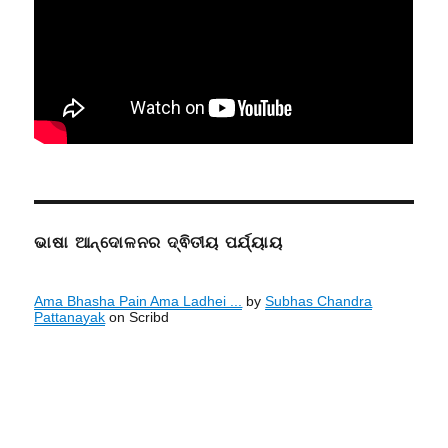
ଭାଷା ଆନ୍ଦୋଳନର ଦ୍ଵିତୀୟ ପର୍ଯ୍ୟାୟ
Ama Bhasha Pain Ama Ladhei ...
by
Subhas Chandra
Pattanayak
on Scribd