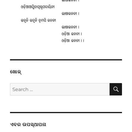
ଖୋଜ୍
SE
Search
for:
ଏବର ଉପସ୍ଥାପନା