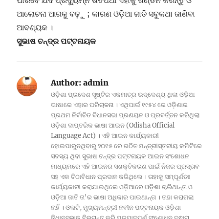
ପାରିବେ ଯଦି ପ୍ରଦ୍ୟୁମ୍ନ ଶତପଥୀ ଏହାକୁ ଖଣ୍ଡନ କରନ୍ତୁ ଓ
ଆଲୋଚନା ଆଗକୁ ବଢ଼ୁ ; କାରଣ ଓଡ଼ିଆ ଜାତି ସବୁକଥା ଜାଣିବା
ଆବଶ୍ୟକ ।
ସୁଭାଷ ଚନ୍ଦ୍ର ପଟ୍ଟନାୟକ
Author:
admin
ଓଡ଼ିଶା ପ୍ରଦେଶ ସୃଷ୍ଟିର ଏକମାତ୍ର ଉଦ୍ଦେଶ୍ୟ ଥିଲା ଓଡ଼ିଆ
ଭାଷାରେ ଏହାର ପରିଚାଳନା । ଏଥିପାଇଁ ୧୯୫୪ ରେ ଓଡ଼ିଶାର
ପ୍ରଥମ ନିର୍ବାଚିତ ବିଧାନସଭା ପ୍ରଣୟନ ଓ ପ୍ରବର୍ତ୍ତନ କରିଥିଲା
ଓଡ଼ିଶା ଦାପ୍ତରିକ ଭାଷା ଆଇନ (Odisha Official
Language Act) । ଏହି ଆଇନ କାର୍ଯ୍ୟକାରୀ
ହୋଇପାରୁନଥିବାରୁ ୨୦୧୫ ରେ ଗଠିତ ମନ୍ତ୍ରୀସ୍ତରୀୟ କମିଟିରେ
ସଦସ୍ୟ ଥିବା ସୁଭାଷ ଚନ୍ଦ୍ର ପଟ୍ଟନାୟକ ଆଇନ ସଂଶୋଧନ
ମାଧ୍ୟମରେ ଏହି ଆଇନର ସଶକ୍ତିକରଣ ପାଇଁ ନିଜର ପ୍ରସ୍ତାବ
ସହ ଏକ ଚିଠାବିଧାନ ପ୍ରଦାନ କରିଥିଲେ । ତାହାକୁ ସମ୍ପୂର୍ଣତଃ
କାର୍ଯ୍ୟକାରୀ କରାଯାଇଥିଲେ ଓଡ଼ିଆରେ ଓଡ଼ିଶା ଚାଲିଥାନ୍ତା ଓ
ଓଡ଼ିଆ ଜାତି ତା'ର ଭାଷା ଅଧିକାର ପାଇଥାନ୍ତା । ତାହା କରାଗଲା
ନାହିଁ । ଓଲଟି, ମୁଖ୍ୟମନ୍ତ୍ରୀ ନବୀନ ପଟ୍ଟନାୟକ ଓଡ଼ିଶା
ବିଧାନସଭାକୁ ବିଭ୍ରାନ୍ତ କରି ପ୍ରମାଦପୂର୍ଣ ସଂଶୋଧନ ଦ୍ଵାରା