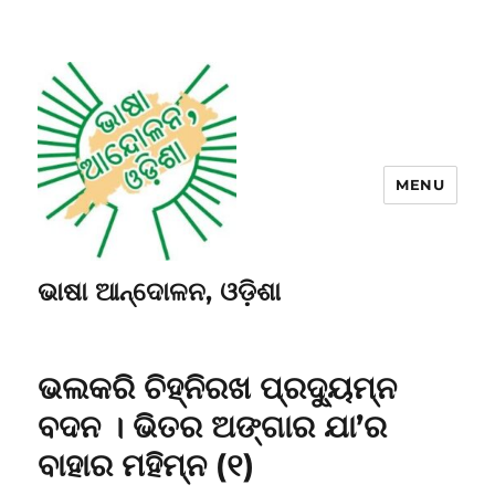
MENU
ଭାଷା ଆନ୍ଦୋଳନ, ଓଡ଼ିଶା
ଭଲକରି ଚିହ୍ନିରଖ ପ୍ରଦ୍ୟୁମ୍ନ
ବଦନ । ଭିତର ଅଙ୍ଗାର ଯା’ର
ବାହାର ମହିମ୍ନ (୧)