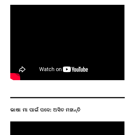
ଭାଷା ମା ପାଇଁ ପଦେ: ଅସିତ ମହାନ୍ତି