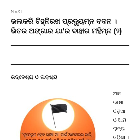
NEXT
ଭଲକରି ଚିହ୍ନିରଖ ପ୍ରଦ୍ୟୁମ୍ନ ବଦନ ।
Next
post:
ଭିତର ଅଙ୍ଗାର ଯା’ର ବାହାର ମହିମ୍ନ (୨)
ଉଦ୍ଦେଶ୍ୟ ଓ ଲକ୍ଷ୍ୟ
ଆମ
ଭାଷା
ଓଡ଼ିଆ
ଓ ଆମ
ରାଜ୍ୟ
ଓଡ଼ିଶା ।