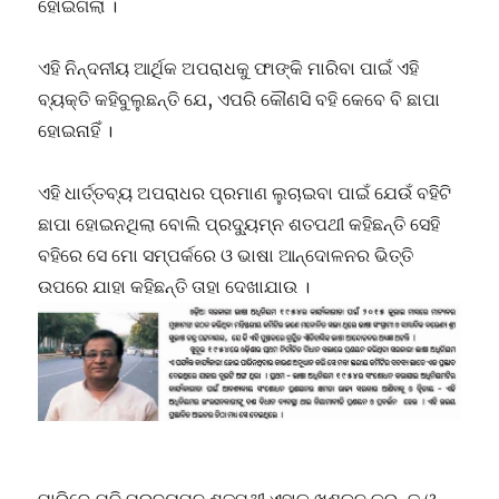
ହୋଇଗଲା ।
ଏହି ନିନ୍ଦନୀୟ ଆର୍ଥିକ ଅପରାଧକୁ ଫାଙ୍କି ମାରିବା ପାଇଁ ଏହି
ବ୍ୟକ୍ତି କହିବୁଲୁଛନ୍ତି ଯେ, ଏପରି କୌଣସି ବହି କେବେ ବି ଛାପା
ହୋଇନାହିଁ ।
ଏହି ଧାର୍ତ୍ତବ୍ୟ ଅପରାଧର ପ୍ରମାଣ ଲୁଚାଇବା ପାଇଁ ଯେଉଁ ବହିଟି
ଛାପା ହୋଇନଥିଲା ବୋଲି ପ୍ରଦ୍ୟୁମ୍ନ ଶତପଥୀ କହିଛନ୍ତି ସେହି
ବହିରେ ସେ ମୋ ସମ୍ପର୍କରେ ଓ ଭାଷା ଆନ୍ଦୋଳନର ଭିତ୍ତି
ଉପରେ ଯାହା କହିଛନ୍ତି ତାହା ଦେଖାଯାଉ ।