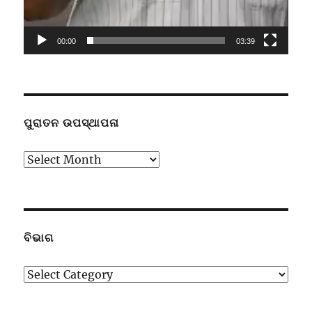
00:00
03:39
ପୁରାତନ ଉପସ୍ଥାପନା
ପୁରାତନ
ଉପସ୍ଥାପନା
ବିଭାଗ
ବିଭାଗ