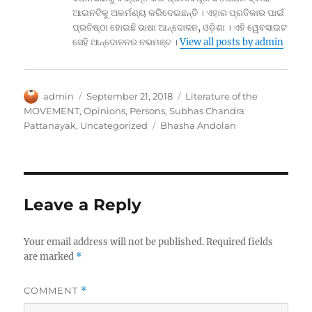
ଆଇନଟିକୁ ଅକର୍ମଣ୍ୟ କରିଦେଇଛନ୍ତି । ଏହାର ପ୍ରତିକାର ପାଇଁ
ପ୍ରତିଷ୍ଠା ହୋଇଛି ଭାଷା ଆନ୍ଦୋଳନ, ଓଡ଼ିଶା । ଏହି ୱେବସାଇଟ
ସେହି ଆନ୍ଦୋଳନର ନଭମଞ୍ଚ ।
View all posts by admin
Author
Posted
Categories
admin
September 21, 2018
Literature of the
on
MOVEMENT
,
Opinions
,
Persons
,
Subhas Chandra
Tags
Pattanayak
,
Uncategorized
Bhasha Andolan
Leave a Reply
Your email address will not be published.
Required fields
are marked
*
COMMENT
*