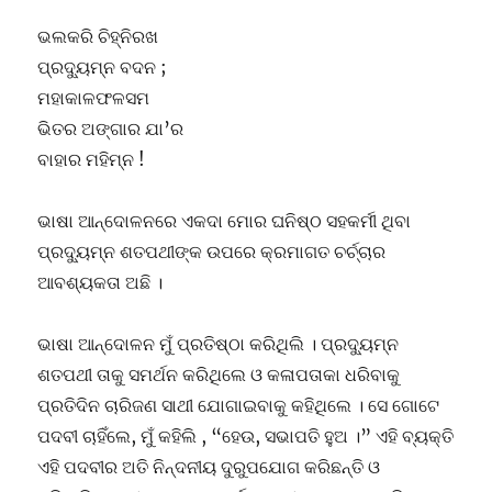
ଭଲକରି ଚିହ୍ନିରଖ
ପ୍ରଦ୍ୟୁମ୍ନ ବଦନ ;
ମହାକାଳଫଳସମ
ଭିତର ଅଙ୍ଗାର ଯା’ର
ବାହାର ମହିମ୍ନ !
ଭାଷା ଆନ୍ଦୋଳନରେ ଏକଦା ମୋର ଘନିଷ୍ଠ ସହକର୍ମୀ ଥିବା
ପ୍ରଦ୍ୟୁମ୍ନ ଶତପଥୀଙ୍କ ଉପରେ କ୍ରମାଗତ ଚର୍ଚ୍ଚାର
ଆବଶ୍ୟକତା ଅଛି ।
ଭାଷା ଆନ୍ଦୋଳନ ମୁଁ ପ୍ରତିଷ୍ଠା କରିଥିଲି । ପ୍ରଦ୍ୟୁମ୍ନ
ଶତପଥୀ ତାକୁ ସମର୍ଥନ କରିଥିଲେ ଓ କଳାପତାକା ଧରିବାକୁ
ପ୍ରତିଦିନ ଚାରିଜଣ ସାଥୀ ଯୋଗାଇବାକୁ କହିଥିଲେ । ସେ ଗୋଟେ
ପଦବୀ ଚାହିଁଲେ, ମୁଁ କହିଲି , “ହେଉ, ସଭାପତି ହୁଅ ।” ଏହି ବ୍ୟକ୍ତି
ଏହି ପଦବୀର ଅତି ନିନ୍ଦନୀୟ ଦୁରୁପଯୋଗ କରିଛନ୍ତି ଓ