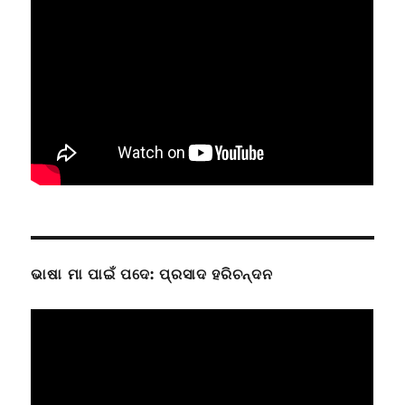
ଭାଷା ମା ପାଇଁ ପଦେ: ପ୍ରସାଦ ହରିଚନ୍ଦନ