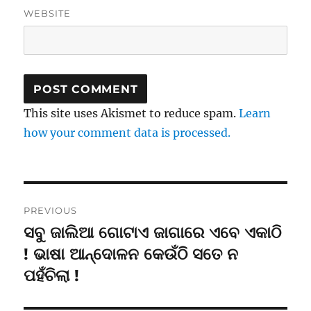
WEBSITE
This site uses Akismet to reduce spam.
Learn
how your comment data is processed.
Post
PREVIOUS
navigation
ସବୁ ଜାଲିଆ ଗୋଟାଏ ଜାଗାରେ ଏବେ ଏକାଠି
Previous
post:
! ଭାଷା ଆନ୍ଦୋଳନ କେଉଁଠି ସତେ ନ
ପହଁଚିଲା !