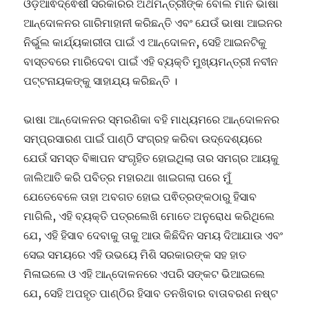
ଓଡ଼ିଆଵିଦ୍ଵେଷୀ ସରକାରର ଅର୍ଥମନ୍ତ୍ରୀଙ୍କ ବୋଲ ମାନି ଭାଷା
ଆନ୍ଦୋଳନର ଗାରିମାହାନୀ କରିଛନ୍ତି ଏବଂ ଯେଉଁ ଭାଷା ଆଇନର
ନିର୍ଭୁଲ କାର୍ଯ୍ୟକାରୀତା ପାଇଁ ଏ ଆନ୍ଦୋଳନ, ସେହି ଆଇନଟିକୁ
ବାସ୍ତବରେ ମାରିଦେବା ପାଇଁ ଏହି ବ୍ୟକ୍ତି ମୁଖ୍ୟମନ୍ତ୍ରୀ ନବୀନ
ପଟ୍ଟନାୟକଙ୍କୁ ସାହାଯ୍ୟ କରିଛନ୍ତି ।
ଭାଷା ଆନ୍ଦୋଳନର ସ୍ମରଣିକା ବହି ମାଧ୍ୟମରେ ଆନ୍ଦୋଳନର
ସମ୍ପ୍ରସାରଣ ପାଇଁ ପାଣ୍ଠି ସଂଗ୍ରହ କରିବା ଉଦ୍ଦେଶ୍ୟରେ
ଯେଉଁ ସମସ୍ତ ବିଜ୍ଞାପନ ସଂଗୃହିତ ହୋଇଥିଲା ତାର ସମଗ୍ର ଆୟକୁ
ଜାଲିଆତି କରି ପବିତ୍ର ମହାରଥା ଖାଇଗଲା ପରେ ମୁଁ
ଯେତେବେଳେ ତାହା ଅବଗତ ହୋଇ ପଵିତ୍ରଙ୍କଠାରୁ ହିସାବ
ମାଗିଲି, ଏହି ବ୍ୟକ୍ତି ପତ୍ରଲେଖି ମୋତେ ଅନୁରୋଧ କରିଥିଲେ
ଯେ, ଏହି ହିସାବ ଦେବାକୁ ତାକୁ ଆଉ କିଛିଦିନ ସମୟ ଦିଆଯାଉ ଏବଂ
ସେଇ ସମୟରେ ଏହି ଉଭୟେ ମିଶି ସରକାରଙ୍କ ସହ ହାତ
ମିଳାଇଲେ ଓ ଏହି ଆନ୍ଦୋଳନରେ ଏପରି ସଙ୍କଟ ଭିଆଇଲେ
ଯେ, ସେହି ଅପହୃତ ପାଣ୍ଠିର ହିସାବ ତନଖିବାର ବାତାବରଣ ନଷ୍ଟ