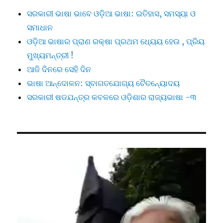
ସରକାରୀ ଭାଷା ଭାବେ ଓଡ଼ିଆ ଭାଷା: ଇତିହାସ, ସମସ୍ୟା ଓ
ସମାଧାନ
ଓଡ଼ିଆ ଭାଷାର ପ୍ରାଣ ରକ୍ଷା ପ୍ରଥମ ଧ୍ୟେୟ ହେଉ , ପ୍ରିୟ
ମୁଖ୍ୟମନ୍ତ୍ରୀ !
ଆଜି ଦିନରେ ସେହି ଦିନ
ଭାଷା ଆନ୍ଦୋଳନ: ସ୍ବାଗତଯୋଗ୍ୟ ଚୈତନ୍ୟୋଦୟ
ସରକାରୀ ଷଡଯନ୍ତ୍ର କବଳରେ ଓଡ଼ିଶାର ରାଜ୍ୟଭାଷା -୩
Video
Player