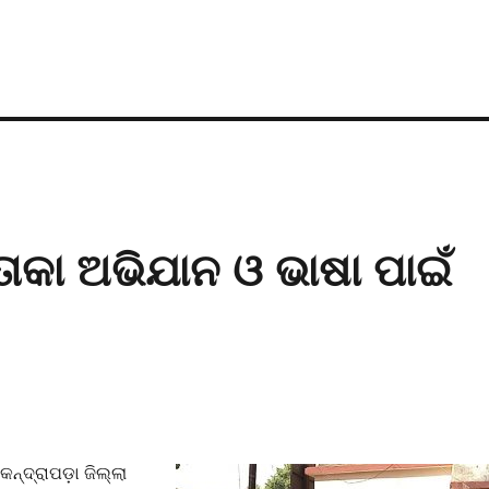
ତାକା ଅଭିଯାନ ଓ ଭାଷା ପାଇଁ
୍ଦ୍ରାପଡ଼ା ଜିଲ୍ଲା