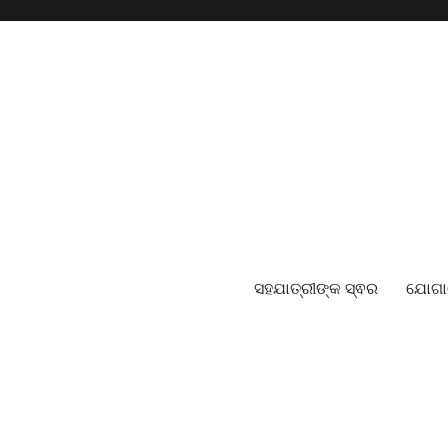
ସହଯାତ୍ରୀଙ୍କ ସ୍ଵର
ଯୋଗ