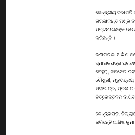
କେନ୍ଦ୍ରୀୟ ସଭାପତି
ଗିରିଜାକାନ୍ତ ମିଶ୍ର 
ପଟ୍ଟନାୟକଙ୍କ ଉପସ୍
କରିଛନ୍ତି ।
କଳାପତାକା ଅଭିଯାନ
ସ୍ମାରକପତ୍ର ପ୍ରଦାନର
ବେହୁରା, ଜନନେତା ରବ
ଚୌଧୁରୀ, ମୃତ୍ୟୁଞ୍ଜୟ
ମହାପାତ୍ର, ପ୍ରଭାତ ଦ
ଚିତ୍ରୋତ୍ତଳନ ଦାୟିତ୍
କେନ୍ଦ୍ରାପଡ଼ା ଜିଲ୍ଲ
କରିଛନ୍ତି ଆଶିଷ କୁମ