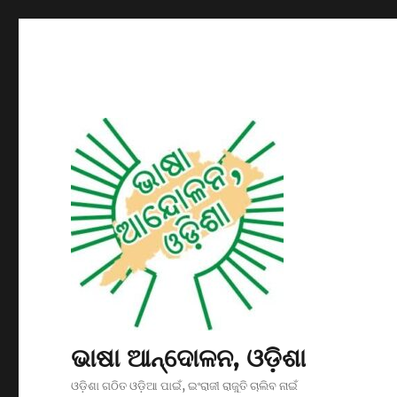
ଭାଷା ଆନ୍ଦୋଳନ, ଓଡ଼ିଶା
ଓଡ଼ିଶା ଗଠିତ ଓଡ଼ିଆ ପାଇଁ, ଇଂରାଜୀ ରାଜୁତି ଚାଲିବ ନାଇଁ