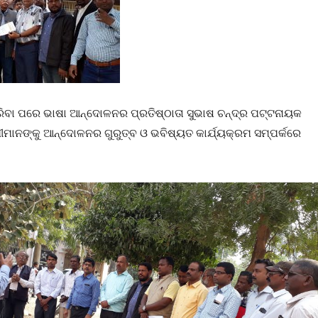
ିବା ପରେ ଭାଷା ଆନ୍ଦୋଳନର ପ୍ରତିଷ୍ଠାତା ସୁଭାଷ ଚନ୍ଦ୍ର ପଟ୍ଟନାୟକ
ାନଙ୍କୁ ଆନ୍ଦୋଳନର ଗୁରୁତ୍ବ ଓ ଭବିଷ୍ୟତ କାର୍ଯ୍ୟକ୍ରମ ସମ୍ପର୍କରେ