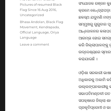
ସଂଯୋଜକ ରଞ୍ଜନ କୁମ
Pictures of resumed Black
Flag Since 16 Aug 2016
,
କ୍ରମେ କେନ୍ଦ୍ରାପଡ଼ା
Uncategorized
ଛକସ୍ଥ ଯଦୁମଣି ମଙ୍ଗର
Tags
Bhasa Andolan
,
Black Flag
ସମ୍ମୁଖରୁ ଗୁରୁବାର ପୂ
Movement
,
Kendrapada
,
ଆନ୍ଦୋଳନର କଳାପତ
Official Language
,
Oriya
Language
ଆରମ୍ଭ ହୋଇ ସମଗ୍ର
on
Leave a comment
କରି ଜିଲ୍ଲାପାଳଙ୍କୁ 
କେନ୍ଦ୍ରାପଡ଼ାରେ
ଉଦ୍ଦେଶ୍ୟରେ ସ୍ମା
କଳାପତାକା
କରାଯାଇଛି ।
ଅଭିଯାନ
ଓ
ଭାଷା
ଓଡ଼ିଶା ସରକାରୀ ଭାଷ
ପାଇଁ
ଅଧିକାରକୁ ଅକାମି କରି
ସ୍ମାରକପତ୍ର
ପ୍ରଦାନ
ଉଲ୍ଲଙ୍ଘନକାରୀକୁ 
ସଭାପତିମଣ୍ଡଳୀ ଗତ ୯
ସପକ୍ଷରେ ଜିଲ୍ଲା ଶା
ପ୍ରକୃତିପ୍ରେମୀ ଓ ଭ