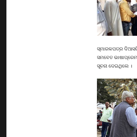
ସ୍ମାରକପତ୍ର ଦିଆସର
ସମବେତ ଭାଷାପ୍ରେମୀମ
ସୂଚନା ଦେଇଥିଲେ ।