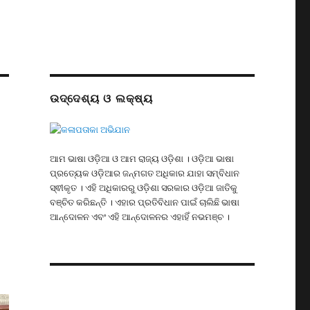
ଉଦ୍ଦେଶ୍ୟ ଓ ଲକ୍ଷ୍ୟ
ଆମ ଭାଷା ଓଡ଼ିଆ ଓ ଆମ ରାଜ୍ୟ ଓଡ଼ିଶା । ଓଡ଼ିଆ ଭାଷା
ପ୍ରତ୍ୟେକ ଓଡ଼ିଆର ଜନ୍ମଗତ ଅଧିକାର ଯାହା ସମ୍ବିଧାନ
ସ୍ଵୀକୃତ । ଏହି ଅଧିକାରରୁ ଓଡ଼ିଶା ସରକାର ଓଡ଼ିଆ ଜାତିକୁ
ବଞ୍ଚିତ କରିଛନ୍ତି । ଏହାର ପ୍ରତିବିଧାନ ପାଇଁ ଚାଲିଛି ଭାଷା
ଆନ୍ଦୋଳନ ଏବଂ ଏହି ଆନ୍ଦୋଳନର ଏହାହିଁ ନଭମଞ୍ଚ ।