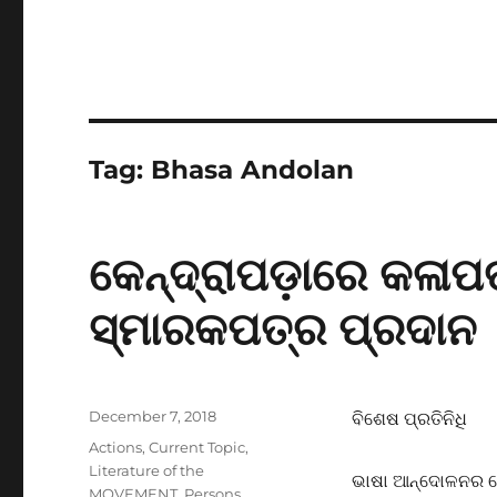
Tag:
Bhasa Andolan
କେନ୍ଦ୍ରାପଡ଼ାରେ କଳାପ
ସ୍ମାରକପତ୍ର ପ୍ରଦାନ
Posted
December 7, 2018
ବିଶେଷ ପ୍ରତିନିଧି
on
Categories
Actions
,
Current Topic
,
Literature of the
ଭାଷା ଆନ୍ଦୋଳନର କେନ
MOVEMENT
,
Persons
,