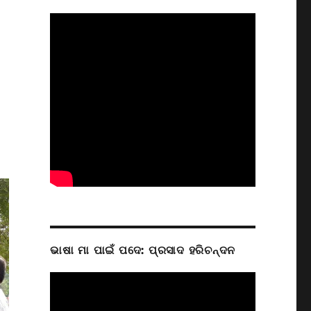
ଭାଷା ମା ପାଇଁ ପଦେ: ପ୍ରସାଦ ହରିଚନ୍ଦନ