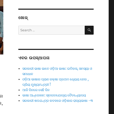
ଖୋଜ୍
SEARCH
Search
for:
ଏବର ଉପସ୍ଥାପନା
ସରକାରୀ ଭାଷା ଭାବେ ଓଡ଼ିଆ ଭାଷା: ଇତିହାସ, ସମସ୍ୟା ଓ
ସମାଧାନ
ଓଡ଼ିଆ ଭାଷାର ପ୍ରାଣ ରକ୍ଷା ପ୍ରଥମ ଧ୍ୟେୟ ହେଉ ,
ପ୍ରିୟ ମୁଖ୍ୟମନ୍ତ୍ରୀ !
ଆଜି ଦିନରେ ସେହି ଦିନ
ଭାଷା ଆନ୍ଦୋଳନ: ସ୍ବାଗତଯୋଗ୍ୟ ଚୈତନ୍ୟୋଦୟ
ହା
ସରକାରୀ ଷଡଯନ୍ତ୍ର କବଳରେ ଓଡ଼ିଶାର ରାଜ୍ୟଭାଷା -୩
ା,