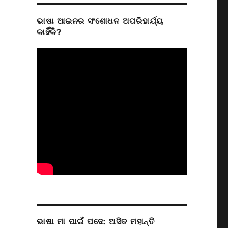
ଭାଷା ଆଇନର ସଂଶୋଧନ ଅପରିହାର୍ଯ୍ୟ
କାହିଁକି?
ଭାଷା ମା ପାଇଁ ପଦେ: ଅସିତ ମହାନ୍ତି