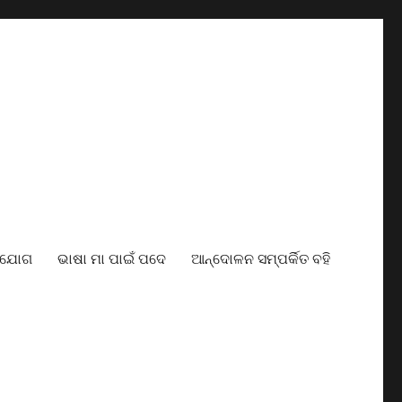
ାଯୋଗ
ଭାଷା ମା ପାଇଁ ପଦେ
ଆନ୍ଦୋଳନ ସମ୍ପର୍କିତ ବହି