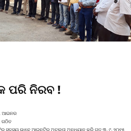
କ ପରି ନିରବ !
ଷା ଆଇନର
େ ଗଠିତ
ିଟିର ସଦସ୍ୟ ଭାବେ ଆଇନଟିର ଅଚଲତା ଅନୁଧ୍ୟାନ କରି ଗତ ୩. ୯. ୨୦୧୫