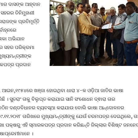
ାର ଦାସଙ୍କ ଆହ୍ବାନ
 ସହରର ତିନିମୁହାଣୀ
ାଜଙ୍କ ପ୍ରତିମୂର୍ତ୍ତି
ର୍ବାହ୍ନରେ
ାକା ଅଭିଯାନ
 ସହର ପରିକ୍ରମା
ମୁଖ୍ୟମନ୍ତ୍ରୀଙ୍କ
ରକପତ୍ର ପ୍ରଦାନ
ା ଆଇନ,୧୯୫୪ରେ ଖଞ୍ଜା ହୋଇଥିବା ଧାରା ୪-କ ଓଡ଼ିଆ ଜାତିର ଭାଷା
ଛି । ସୁତରାଂ ତାକୁ ବିଲୁପ୍ତ କରାଯାଇ ସାନି ସଂଶୋଧନ ଦ୍ଵାରା ତାର
କଠିନ ଦଣ୍ଡବିଧାନର ବ୍ୟବସ୍ଥା କରାଯାଉ ବୋଲି ଭାଷା ଆନ୍ଦୋଳନର
.୧୧.୨୦୧୮ ତାରିଖରେ ମୁଖ୍ୟମନ୍ତ୍ରୀଙ୍କୁ ଯେଉଁ ଚରମପତ୍ର ଦେଇଥିଲେ, ତା
ଖା ପକ୍ଷରୁ ଏହି ସ୍ମାରକପତ୍ର ପ୍ରଦାନ କରିଛନ୍ତି ଜିଲ୍ଲାର ବିଶିଷ୍ଟ ଜନନେତ
ାଷାପ୍ରେମୀମାନେ ।