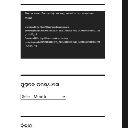
Video
Media error: Format(s) not supported or source(s) not
found
Player
Download File: https://bhashaandolan.com/wp-
content/uploads/2020/08/38408615_2128738387167648_3439867409337417728
_n.mp4?_=1
Download File: http://bhashaandolan.com/wp-
content/uploads/2020/08/38408615_2128738387167648_3439867409337417728
_n.mp4?_=1
ପୁରାତନ ଉପସ୍ଥାପନା
ପୁରାତନ
ଉପସ୍ଥାପନା
ବିଭାଗ