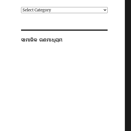
ବିଭାଗ
ସାମାଜିକ ଗଣମାଧ୍ୟମ