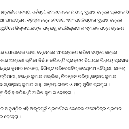
 ମଣ୍ଡଳୀର ସଦସ୍ୟ ସର୍ବଶ୍ରୀ କମଳଲୋଚନ ନାୟକ, ସୁଭାଷ ଚନ୍ଦ୍ର ପ୍ରଧାନ ଓ
ତଥା ଭାଷାପ୍ରାଣ ବ୍ରହ୍ମାନନ୍ଦ ବେହେରା ଏବଂ ପ୍ରତିଷ୍ଠାତା ସୁଭାଷ ଚନ୍ଦ୍ର
ଥିତିରେ ଜିଲ୍ଲାପାଳଙ୍କ ପକ୍ଷରୁ ଉପଜିଲ୍ଲାପାଳ ସ୍ମାରକପତ୍ର ଗ୍ରହଣ
ରେ ଯୋଗଦେଇ ଭାଷା ବନ୍ଦନାରେ ଅଂଶଗ୍ରହଣ କରିବା ସଙ୍ଗେ ସଙ୍ଗେ
େ ଅଗ୍ରଣୀ ଭୂମିକା ନିର୍ବାହ କରିଛନ୍ତି ପ୍ରାକ୍ତନ ବିଧାୟକ ଚିନ୍ମୟ ପ୍ରସାଦ
ୀନ୍ଦ୍ର କୁମାର ବେହେରା, ବିଶିଷ୍ଟ ପରିବେଶବିତ୍ ଉଦୟନାଥ ଚୌଧୁରୀ, କାଜଲ୍
 ତ୍ରିପାଠୀ, ବସନ୍ତ କୁମାର ମଲ୍ଲିକ, ନିରଞ୍ଜନ ପରିଡ଼ା,ସଞ୍ଜୟ କୁମାର
ାସ,ସଞ୍ଜୟ କୁମାର ସାହୁ, ସଞ୍ଜୟ ରାଉତ ଓ ମୀର୍ ମୁର୍ସିଦ ପ୍ରମୁଖ ।
ବ ନିର୍ବାହ କରିଛନ୍ତି ଆଶିଷ କୁମାର ବେହେରା ।
ାରେ ଅନୁଷ୍ଠିତ ଏହି ଅଭୂତପୂର୍ବ ପ୍ରଦର୍ଶନର କେତେକ ଫଟୋଚିତ୍ର ପ୍ରଦାନ
ାର ବେହେରା ।