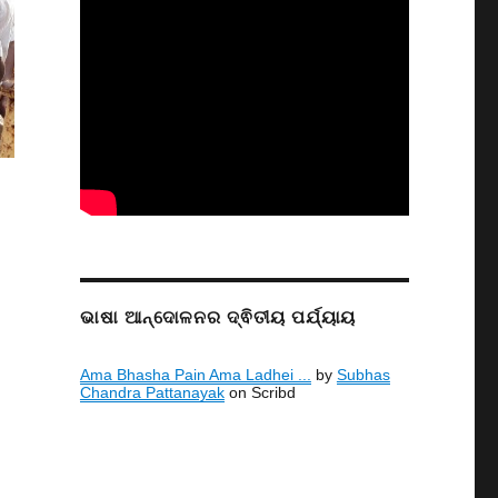
ଭାଷା ଆନ୍ଦୋଳନର ଦ୍ଵିତୀୟ ପର୍ଯ୍ୟାୟ
Ama Bhasha Pain Ama Ladhei ...
by
Subhas
Chandra Pattanayak
on Scribd