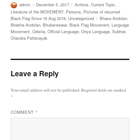
Author
Posted
Categories
admin
December 5, 2017
Actions
,
Current Topic
,
on
Literature of the MOVEMENT
,
Persons
,
Pictures of resumed
Tags
Black Flag Since 16 Aug 2016
,
Uncategorized
Bhasa Andolan
,
Bhasha Andolan
,
Bhubaneswar
,
Black Flag Movement
,
Language
Movement
,
Odisha
,
Official Language
,
Oriya Language
,
Subhas
Chandra Pattanayak
Leave a Reply
Your email address will not be published.
Required fields are marked
*
COMMENT
*