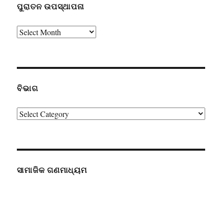
ପୁରାତନ ଉପସ୍ଥାପନା
ପୁରାତନ
ଉପସ୍ଥାପନା
ବିଭାଗ
ବିଭାଗ
ସାମାଜିକ ଗଣମାଧ୍ୟମ