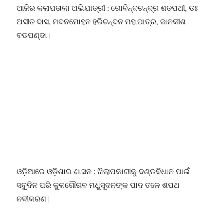
ଆଜିର କଳାପତାକା ଅଭିଯାତ୍ରୀ : ଗୋବିନ୍ଦଚନ୍ଦ୍ର ଶତପଥୀ, ଡଃ
ଅସୀତ ଦାସ, ମଦନମୋହନ ହରିଚନ୍ଦନ ମହାପାତ୍ର, ଜାନକୀଶ
ବଡପଣ୍ଡା ∣
ଓଡ଼ିଆରେ ଓଡ଼ିଶାର ଶାସନ : ଖିଲାପକାରୀକୁ ଦଣ୍ଡବିଧାନ ପାଇଁ
ସବୁଦିନ ପରି କୁଳଗୌରବ ମଧୁସୂଦନଙ୍କ ପାଦ ତଳେ ଶପଥ
ନବୀକରଣ ∣