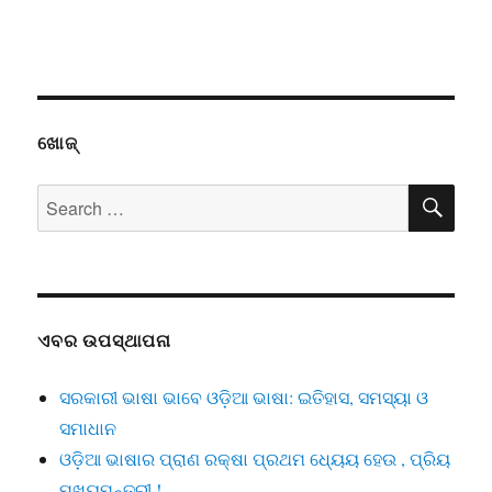
ଖୋଜ୍
SE
Search
for:
ଏବର ଉପସ୍ଥାପନା
ସରକାରୀ ଭାଷା ଭାବେ ଓଡ଼ିଆ ଭାଷା: ଇତିହାସ, ସମସ୍ୟା ଓ
ସମାଧାନ
ଓଡ଼ିଆ ଭାଷାର ପ୍ରାଣ ରକ୍ଷା ପ୍ରଥମ ଧ୍ୟେୟ ହେଉ , ପ୍ରିୟ
ମୁଖ୍ୟମନ୍ତ୍ରୀ !