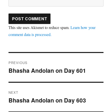
This site uses Akismet to reduce spam.
Learn how your
comment data is processed.
Post
PREVIOUS
navigation
Bhasha Andolan on Day 601
Previous
post:
NEXT
Bhasha Andolan on Day 603
Next
post: