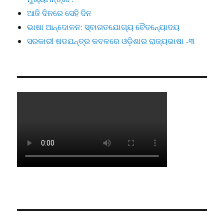
ଆଜି ଦିନରେ ସେହି ଦିନ
ଭାଷା ଆନ୍ଦୋଳନ: ସ୍ବାଗତଯୋଗ୍ୟ ଚୈତନ୍ୟୋଦୟ
ସରକାରୀ ଷଡଯନ୍ତ୍ର କବଳରେ ଓଡ଼ିଶାର ରାଜ୍ୟଭାଷା -୩