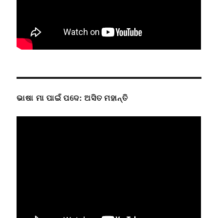
ଭାଷା ମା ପାଇଁ ପଦେ: ଅସିତ ମହାନ୍ତି