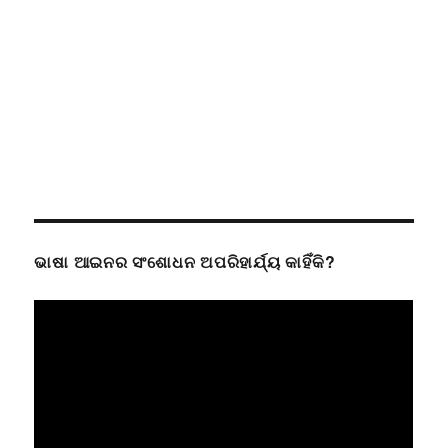
ଭାଷା ଆଇନର ସଂଶୋଧନ ଅପରିହାର୍ଯ୍ୟ କାହିଁକି?