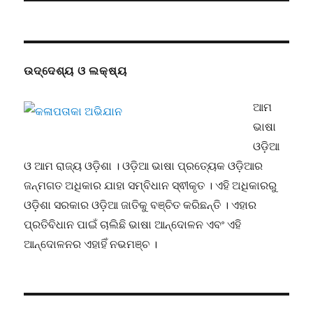
ଉଦ୍ଦେଶ୍ୟ ଓ ଲକ୍ଷ୍ୟ
ଆମ
ଭାଷା
ଓଡ଼ିଆ
ଓ ଆମ ରାଜ୍ୟ ଓଡ଼ିଶା । ଓଡ଼ିଆ ଭାଷା ପ୍ରତ୍ୟେକ ଓଡ଼ିଆର
ଜନ୍ମଗତ ଅଧିକାର ଯାହା ସମ୍ବିଧାନ ସ୍ଵୀକୃତ । ଏହି ଅଧିକାରରୁ
ଓଡ଼ିଶା ସରକାର ଓଡ଼ିଆ ଜାତିକୁ ବଞ୍ଚିତ କରିଛନ୍ତି । ଏହାର
ପ୍ରତିବିଧାନ ପାଇଁ ଚାଲିଛି ଭାଷା ଆନ୍ଦୋଳନ ଏବଂ ଏହି
ଆନ୍ଦୋଳନର ଏହାହିଁ ନଭମଞ୍ଚ ।