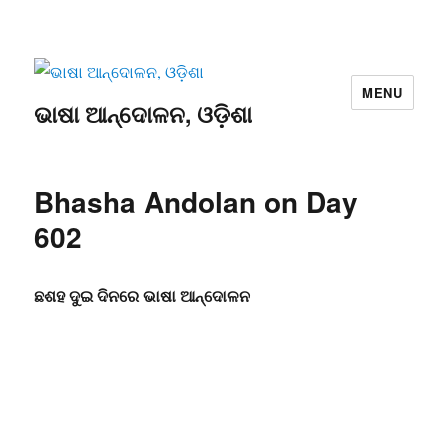
MENU
ଭାଷା ଆନ୍ଦୋଳନ, ଓଡ଼ିଶା
Bhasha Andolan on Day
602
ଛଶହ ଦୁଇ ଦିନରେ ଭାଷା ଆନ୍ଦୋଳନ