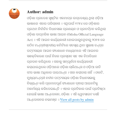
Author:
admin
ଓଡ଼ିଶା ପ୍ରଦେଶ ସୃଷ୍ଟିର ଏକମାତ୍ର ଉଦ୍ଦେଶ୍ୟ ଥିଲା ଓଡ଼ିଆ
ଭାଷାରେ ଏହାର ପରିଚାଳନା । ଏଥିପାଇଁ ୧୯୫୪ ରେ ଓଡ଼ିଶାର
ପ୍ରଥମ ନିର୍ବାଚିତ ବିଧାନସଭା ପ୍ରଣୟନ ଓ ପ୍ରବର୍ତ୍ତନ କରିଥିଲା
ଓଡ଼ିଶା ଦାପ୍ତରିକ ଭାଷା ଆଇନ (Odisha Official Language
Act) । ଏହି ଆଇନ କାର୍ଯ୍ୟକାରୀ ହୋଇପାରୁନଥିବାରୁ ୨୦୧୫ ରେ
ଗଠିତ ମନ୍ତ୍ରୀସ୍ତରୀୟ କମିଟିରେ ସଦସ୍ୟ ଥିବା ସୁଭାଷ ଚନ୍ଦ୍ର
ପଟ୍ଟନାୟକ ଆଇନ ସଂଶୋଧନ ମାଧ୍ୟମରେ ଏହି ଆଇନର
ସଶକ୍ତିକରଣ ପାଇଁ ନିଜର ପ୍ରସ୍ତାବ ସହ ଏକ ଚିଠାବିଧାନ
ପ୍ରଦାନ କରିଥିଲେ । ତାହାକୁ ସମ୍ପୂର୍ଣତଃ କାର୍ଯ୍ୟକାରୀ
କରାଯାଇଥିଲେ ଓଡ଼ିଆରେ ଓଡ଼ିଶା ଚାଲିଥାନ୍ତା ଓ ଓଡ଼ିଆ ଜାତି
ତା'ର ଭାଷା ଅଧିକାର ପାଇଥାନ୍ତା । ତାହା କରାଗଲା ନାହିଁ । ଓଲଟି,
ମୁଖ୍ୟମନ୍ତ୍ରୀ ନବୀନ ପଟ୍ଟନାୟକ ଓଡ଼ିଶା ବିଧାନସଭାକୁ
ବିଭ୍ରାନ୍ତ କରି ପ୍ରମାଦପୂର୍ଣ ସଂଶୋଧନ ଦ୍ଵାରା ଆଇନଟିକୁ
ଅକର୍ମଣ୍ୟ କରିଦେଇଛନ୍ତି । ଏହାର ପ୍ରତିକାର ପାଇଁ ପ୍ରତିଷ୍ଠା
ହୋଇଛି ଭାଷା ଆନ୍ଦୋଳନ, ଓଡ଼ିଶା । ଏହି ୱେବସାଇଟ ସେହି
ଆନ୍ଦୋଳନର ନଭମଞ୍ଚ ।
View all posts by admin