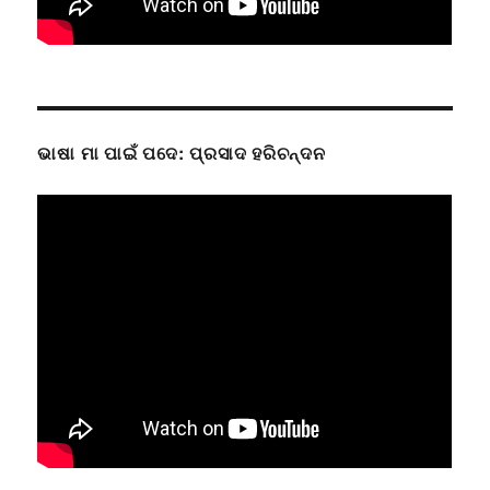
ଭାଷା ମା ପାଇଁ ପଦେ: ପ୍ରସାଦ ହରିଚନ୍ଦନ