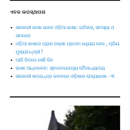
ଏବର ଉପସ୍ଥାପନା
ସରକାରୀ ଭାଷା ଭାବେ ଓଡ଼ିଆ ଭାଷା: ଇତିହାସ, ସମସ୍ୟା ଓ
ସମାଧାନ
ଓଡ଼ିଆ ଭାଷାର ପ୍ରାଣ ରକ୍ଷା ପ୍ରଥମ ଧ୍ୟେୟ ହେଉ , ପ୍ରିୟ
ମୁଖ୍ୟମନ୍ତ୍ରୀ !
ଆଜି ଦିନରେ ସେହି ଦିନ
ଭାଷା ଆନ୍ଦୋଳନ: ସ୍ବାଗତଯୋଗ୍ୟ ଚୈତନ୍ୟୋଦୟ
ସରକାରୀ ଷଡଯନ୍ତ୍ର କବଳରେ ଓଡ଼ିଶାର ରାଜ୍ୟଭାଷା -୩
Video
Player