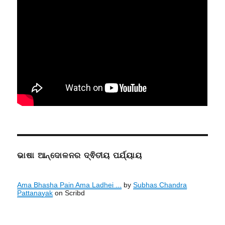
ଭାଷା ଆନ୍ଦୋଳନର ଦ୍ଵିତୀୟ ପର୍ଯ୍ୟାୟ
Ama Bhasha Pain Ama Ladhei ...
by
Subhas Chandra
Pattanayak
on Scribd