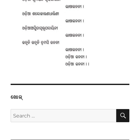
ଖୋଜ୍
SE
Search
for: