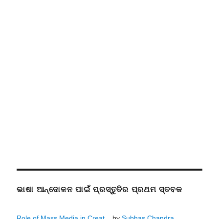
ଭାଷା ଆନ୍ଦୋଳନ ପାଇଁ ପ୍ରସ୍ତୁତିର ପ୍ରଥମ ସ୍ତବକ
Role of Mass Media in Creat...
by
Subhas Chandra