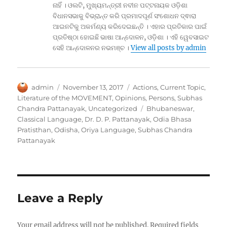
ନାହିଁ । ଓଲଟି, ମୁଖ୍ୟମନ୍ତ୍ରୀ ନବୀନ ପଟ୍ଟନାୟକ ଓଡ଼ିଶା
ବିଧାନସଭାକୁ ବିଭ୍ରାନ୍ତ କରି ପ୍ରମାଦପୂର୍ଣ ସଂଶୋଧନ ଦ୍ଵାରା
ଆଇନଟିକୁ ଅକର୍ମଣ୍ୟ କରିଦେଇଛନ୍ତି । ଏହାର ପ୍ରତିକାର ପାଇଁ
ପ୍ରତିଷ୍ଠା ହୋଇଛି ଭାଷା ଆନ୍ଦୋଳନ, ଓଡ଼ିଶା । ଏହି ୱେବସାଇଟ
ସେହି ଆନ୍ଦୋଳନର ନଭମଞ୍ଚ ।
View all posts by admin
Author
Posted
Categories
admin
November 13, 2017
Actions
,
Current Topic
,
on
Literature of the MOVEMENT
,
Opinions
,
Persons
,
Subhas
Tags
Chandra Pattanayak
,
Uncategorized
Bhubaneswar
,
Classical Language
,
Dr. D. P. Pattanayak
,
Odia Bhasa
Pratisthan
,
Odisha
,
Oriya Language
,
Subhas Chandra
Pattanayak
Leave a Reply
Your email address will not be published.
Required fields