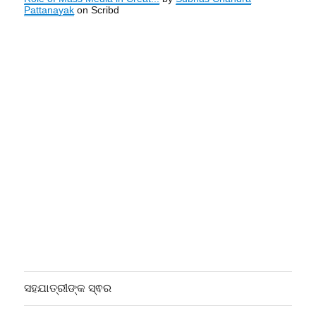
Pattanayak
on Scribd
ସହଯାତ୍ରୀଙ୍କ ସ୍ଵର