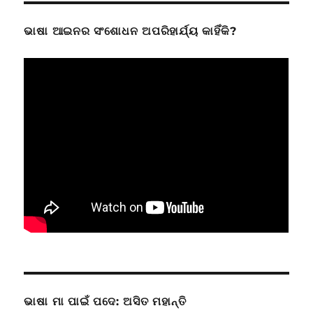
ଭାଷା ଆଇନର ସଂଶୋଧନ ଅପରିହାର୍ଯ୍ୟ କାହିଁକି?
ଭାଷା ମା ପାଇଁ ପଦେ: ଅସିତ ମହାନ୍ତି