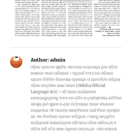
Author:
admin
ଓଡ଼ିଶା ପ୍ରଦେଶ ସୃଷ୍ଟିର ଏକମାତ୍ର ଉଦ୍ଦେଶ୍ୟ ଥିଲା ଓଡ଼ିଆ
ଭାଷାରେ ଏହାର ପରିଚାଳନା । ଏଥିପାଇଁ ୧୯୫୪ ରେ ଓଡ଼ିଶାର
ପ୍ରଥମ ନିର୍ବାଚିତ ବିଧାନସଭା ପ୍ରଣୟନ ଓ ପ୍ରବର୍ତ୍ତନ କରିଥିଲା
ଓଡ଼ିଶା ଦାପ୍ତରିକ ଭାଷା ଆଇନ (Odisha Official
Language Act) । ଏହି ଆଇନ କାର୍ଯ୍ୟକାରୀ
ହୋଇପାରୁନଥିବାରୁ ୨୦୧୫ ରେ ଗଠିତ ମନ୍ତ୍ରୀସ୍ତରୀୟ କମିଟିରେ
ସଦସ୍ୟ ଥିବା ସୁଭାଷ ଚନ୍ଦ୍ର ପଟ୍ଟନାୟକ ଆଇନ ସଂଶୋଧନ
ମାଧ୍ୟମରେ ଏହି ଆଇନର ସଶକ୍ତିକରଣ ପାଇଁ ନିଜର ପ୍ରସ୍ତାବ
ସହ ଏକ ଚିଠାବିଧାନ ପ୍ରଦାନ କରିଥିଲେ । ତାହାକୁ ସମ୍ପୂର୍ଣତଃ
କାର୍ଯ୍ୟକାରୀ କରାଯାଇଥିଲେ ଓଡ଼ିଆରେ ଓଡ଼ିଶା ଚାଲିଥାନ୍ତା ଓ
ଓଡ଼ିଆ ଜାତି ତା'ର ଭାଷା ଅଧିକାର ପାଇଥାନ୍ତା । ତାହା କରାଗଲା