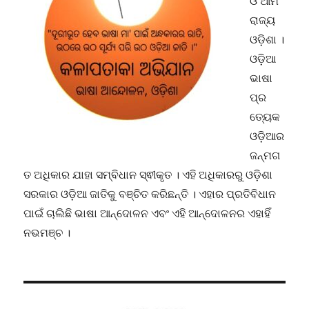
ଓ ଆମ
ରାଜ୍ୟ
ଓଡ଼ିଶା ।
ଓଡ଼ିଆ
ଭାଷା
ପ୍ର
ତ୍ୟେକ
ଓଡ଼ିଆର
ଜନ୍ମଗ
ତ ଅଧିକାର ଯାହା ସମ୍ବିଧାନ ସ୍ଵୀକୃତ । ଏହି ଅଧିକାରରୁ ଓଡ଼ିଶା
ସରକାର ଓଡ଼ିଆ ଜାତିକୁ ବଞ୍ଚିତ କରିଛନ୍ତି । ଏହାର ପ୍ରତିବିଧାନ
ପାଇଁ ଚାଲିଛି ଭାଷା ଆନ୍ଦୋଳନ ଏବଂ ଏହି ଆନ୍ଦୋଳନର ଏହାହିଁ
ନଭମଞ୍ଚ ।