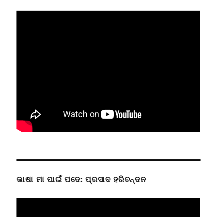
ଭାଷା ମା ପାଇଁ ପଦେ: ପ୍ରସାଦ ହରିଚନ୍ଦନ