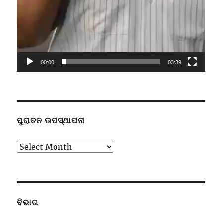
00:00
03:39
ପୁରାତନ ଉପସ୍ଥାପନା
ପୁରାତନ
ଉପସ୍ଥାପନା
ବିଭାଗ