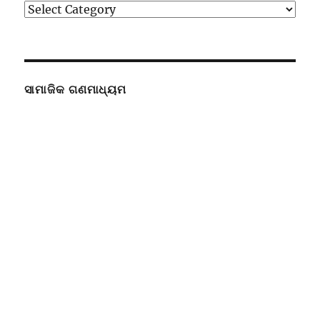
ବିଭାଗ
ସାମାଜିକ ଗଣମାଧ୍ୟମ