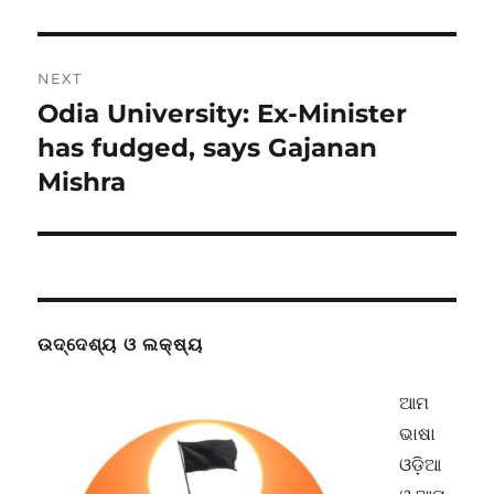
post:
NEXT
Odia University: Ex-Minister
Next
post:
has fudged, says Gajanan
Mishra
ଉଦ୍ଦେଶ୍ୟ ଓ ଲକ୍ଷ୍ୟ
ଆମ
ଭାଷା
ଓଡ଼ିଆ