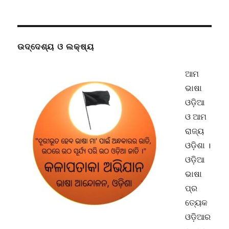
ଉଦ୍ଦେଶ୍ୟ ଓ ଲକ୍ଷ୍ୟ
ଆମ
ଭାଷା
ଓଡ଼ିଆ
ଓ ଆମ
ରାଜ୍ୟ
ଓଡ଼ିଶା ।
ଓଡ଼ିଆ
ଭାଷା
ପ୍ର
ତ୍ୟେକ
ଓଡ଼ିଆର