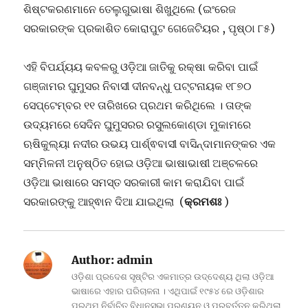
ଶିଷ୍ଟକରଣମାନେ ତେଲୁଗୁଭାଷା ଶିଖୁଥିଲେ (ଇଂରେଜ
ସରକାରଙ୍କ ପ୍ରକାଶିତ କୋରାପୁଟ ଗେଜେଟିୟର , ପୃଷ୍ଠା ୮୫)
ଏହି ବିପର୍ଯ୍ୟୟ କବଳରୁ ଓଡ଼ିଆ ଜାତିକୁ ରକ୍ଷା କରିବା ପାଇଁ
ଗଞ୍ଜାମର ଘୁମୁସର ନିବାସୀ ଦୀନବନ୍ଧୁ ପଟ୍ଟନାୟକ ୧୮୭୦
ସେପ୍ଟେମ୍ବର ୧୧ ତାରିଖରେ ପ୍ରଥମ କରିଥିଲେ । ତାଙ୍କ
ଉଦ୍ୟମରେ ସେଦିନ ଘୁମୁସରର ରସୁଲକୋଣ୍ଡା ମୁକାମରେ
ଋଷିକୁଲ୍ୟା ନଦୀର ଉଭୟ ପାର୍ଶ୍ଵବାସୀ ବାସିନ୍ଦାମାନଙ୍କର ଏକ
ସମ୍ମିଳନୀ ଅନୁଷ୍ଠିତ ହୋଇ ଓଡ଼ିଆ ଭାଷାଭାଷୀ ଅଞ୍ଚଳରେ
ଓଡ଼ିଆ ଭାଷାରେ ସମସ୍ତ ସରକାରୀ କାମ କରାଯିବା ପାଇଁ
ସରକାରଙ୍କୁ ଆହ୍ଵାନ ଦିଆ ଯାଇଥିଲା (
କ୍ରମଶଃ
)
Author:
admin
ଓଡ଼ିଶା ପ୍ରଦେଶ ସୃଷ୍ଟିର ଏକମାତ୍ର ଉଦ୍ଦେଶ୍ୟ ଥିଲା ଓଡ଼ିଆ
ଭାଷାରେ ଏହାର ପରିଚାଳନା । ଏଥିପାଇଁ ୧୯୫୪ ରେ ଓଡ଼ିଶାର
ପ୍ରଥମ ନିର୍ବାଚିତ ବିଧାନସଭା ପ୍ରଣୟନ ଓ ପ୍ରବର୍ତ୍ତନ କରିଥିଲା