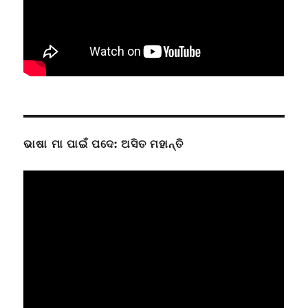
ଭାଷା ମା ପାଇଁ ପଦେ: ଅସିତ ମହାନ୍ତି