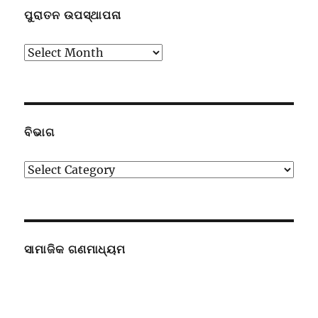
ପୁରାତନ ଉପସ୍ଥାପନା
ପୁରାତନ
ଉପସ୍ଥାପନା
ବିଭାଗ
ବିଭାଗ
ସାମାଜିକ ଗଣମାଧ୍ୟମ