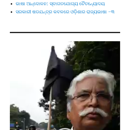
ଭାଷା ଆନ୍ଦୋଳନ: ସ୍ବାଗତଯୋଗ୍ୟ ଚୈତନ୍ୟୋଦୟ
ସରକାରୀ ଷଡଯନ୍ତ୍ର କବଳରେ ଓଡ଼ିଶାର ରାଜ୍ୟଭାଷା -୩
Video
Player