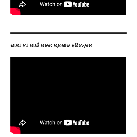
ଭାଷା ମା ପାଇଁ ପଦେ: ପ୍ରସାଦ ହରିଚନ୍ଦନ