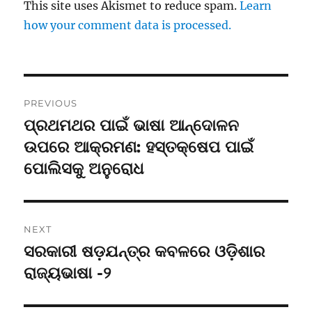
This site uses Akismet to reduce spam.
Learn
how your comment data is processed.
Post
PREVIOUS
navigation
ପ୍ରଥମଥର ପାଇଁ ଭାଷା ଆନ୍ଦୋଳନ
Previous
post:
ଉପରେ ଆକ୍ରମଣ: ହସ୍ତକ୍ଷେପ ପାଇଁ
ପୋଲିସକୁ ଅନୁରୋଧ
NEXT
ସରକାରୀ ଷଡ଼ଯନ୍ତ୍ର କବଳରେ ଓଡ଼ିଶାର
Next
post:
ରାଜ୍ୟଭାଷା -୨