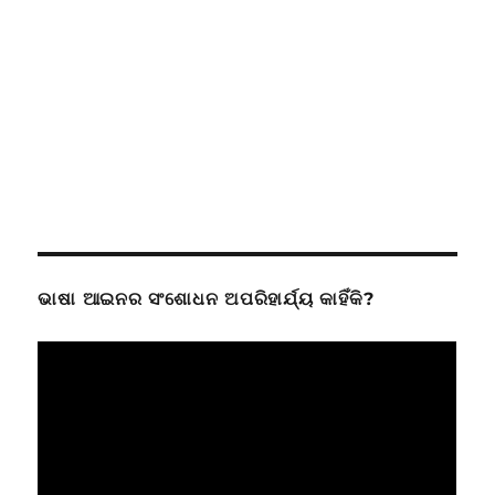
ଭାଷା ଆଇନର ସଂଶୋଧନ ଅପରିହାର୍ଯ୍ୟ କାହିଁକି?