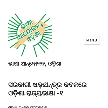
MENU
ଭାଷା ଆନ୍ଦୋଳନ, ଓଡ଼ିଶା
ସରକାରୀ ଷଡ଼ଯନ୍ତ୍ର କବଳରେ
ଓଡ଼ିଶା ରାଜ୍ୟଭାଷା -୧
ସୁଭାଷ ଚନ୍ଦ୍ର ପଟ୍ଟନାୟକ