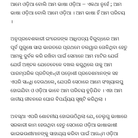
ଆମେ ଓଡ଼ିଆ ବୋଲି ଆମ ଭାଷା ଓଡ଼ିଆ – ଏକଥା ନୁହେଁ ; ଆମ
ଭାଷା ଓଡ଼ିଆ ବୋଲି ଆମେ ଓଡ଼ିଆ । ଆମ ଭାଷା ହିଁ ଆମ ପରିଚୟ
।
ଅନୁପ୍ରବେଶକାରୀ ଇଂରେଜଙ୍କ ଆଧିପତ୍ୟ ବିରୁଦ୍ଧରେ ଆମ
ପୂର୍ବ ପୁରୁଷେ ସାରା ଭାରତରେ ପ୍ରଥମେ ତଲୱାର ତୋଳିଥିବା ହେତୁ
ଆମକୁ ଦୁର୍ବଳ କରି ରଖିବା ପାଇଁ ସେମାନେ ଆମ ମାଟିର ଯେଉଁ
ଯେଉଁ ଅଞ୍ଚଳ ଯେତେବେଳେ ଦଖଲ କରୁଥିଲେ ତାକୁ ଆମ
ପାରମ୍ପରିକ ପ୍ରତିଦ୍ଵନ୍ଦୀ ପଡ଼ୋଶୀ ପ୍ରଦେଶମାନଙ୍କ ସହ
ଏପରି ସାନ୍ଧି ଦେଉଥଲେ, ଯେପରି ସେଠାରେ ଆମେ ସଂଖ୍ୟାଲଘୁ
ହୋଇଯିବା ଓ ଓଡ଼ିଆ ଭାବେ ଆମ ପରିଚୟ ବୁଡ଼ିଯିବ । ଏହା ଆମ
ଜାତୀୟ ଜୀବନରେ ଘୋର ବିପର୍ଯ୍ୟୟ ସୃଷ୍ଟି କରିଥିଲା ।
ଅବସ୍ଥା ଏପରି ଶୋଚନୀୟ ହୋଇଉଠିଥିଲା ଯେ, ତେଲୁଗୁ ଭାଷାରେ
ସରକାରୀ କାମ ହେଉଥିବା ହେତୁ ସେଠାରେ ଓଡ଼ିଆ ଭାଷାଭାଷୀ
ଭାଇଭଉଣୀମାନଙ୍କୁ ସାହାଯ୍ୟ କରିବା ପାଇଁ ଆଜନ୍ମ ଓଡ଼ିଆ