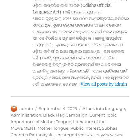
ଓଡ଼ିଶା ଦାପ୍ତରିକ ଭାଷା ଆଇନ (Odisha Official
Language Act) । ଏହି ଆଇନ କାର୍ଯ୍ୟକାରୀ
ହୋଇପାରୁନଥିବାରୁ ୨୦୧୫ ରେ ଗଠିତ ମନ୍ତ୍ରୀସ୍ତରୀୟ କମିଟିରେ
ସଦସ୍ୟ ଥିବା ସୁଭାଷ ଚନ୍ଦ୍ର ପଟ୍ଟନାୟକ ଆଇନ ସଂଶୋଧନ
ମାଧ୍ୟମରେ ଏହି ଆଇନର ସଶକ୍ତିକରଣ ପାଇଁ ନିଜର ପ୍ରସ୍ତାବ
ସହ ଏକ ଚିଠାବିଧାନ ପ୍ରଦାନ କରିଥିଲେ । ତାହାକୁ ସମ୍ପୂର୍ଣତଃ
କାର୍ଯ୍ୟକାରୀ କରାଯାଇଥିଲେ ଓଡ଼ିଆରେ ଓଡ଼ିଶା ଚାଲିଥାନ୍ତା ଓ
ଓଡ଼ିଆ ଜାତି ତା'ର ଭାଷା ଅଧିକାର ପାଇଥାନ୍ତା । ତାହା କରାଗଲା
ନାହିଁ । ଓଲଟି, ମୁଖ୍ୟମନ୍ତ୍ରୀ ନବୀନ ପଟ୍ଟନାୟକ ଓଡ଼ିଶା
ବିଧାନସଭାକୁ ବିଭ୍ରାନ୍ତ କରି ପ୍ରମାଦପୂର୍ଣ ସଂଶୋଧନ ଦ୍ଵାରା
ଆଇନଟିକୁ ଅକର୍ମଣ୍ୟ କରିଦେଇଛନ୍ତି । ଏହାର ପ୍ରତିକାର ପାଇଁ
ପ୍ରତିଷ୍ଠା ହୋଇଛି ଭାଷା ଆନ୍ଦୋଳନ, ଓଡ଼ିଶା । ଏହି ୱେବସାଇଟ
ସେହି ଆନ୍ଦୋଳନର ନଭମଞ୍ଚ ।
View all posts by admin
Author
Posted
Categories
admin
September 4, 2025
A look into language
,
on
Administration
,
Black Flag Campaign
,
Current Topic
,
Importance of Mother Tongue
,
Literature of the
MOVEMENT
,
Mother Tongue
,
Public Interest
,
Subhas
Chandra Pattanayak
,
Uncategorized
,
ଭାଷା ଆନ୍ଦୋଳନ
,
ଭାଷା