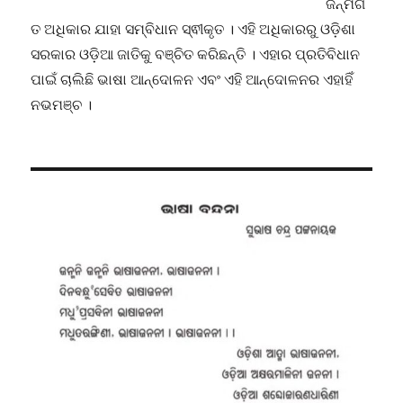
ଜନ୍ମଗ
ତ ଅଧିକାର ଯାହା ସମ୍ବିଧାନ ସ୍ଵୀକୃତ । ଏହି ଅଧିକାରରୁ ଓଡ଼ିଶା
ସରକାର ଓଡ଼ିଆ ଜାତିକୁ ବଞ୍ଚିତ କରିଛନ୍ତି । ଏହାର ପ୍ରତିବିଧାନ
ପାଇଁ ଚାଲିଛି ଭାଷା ଆନ୍ଦୋଳନ ଏବଂ ଏହି ଆନ୍ଦୋଳନର ଏହାହିଁ
ନଭମଞ୍ଚ ।