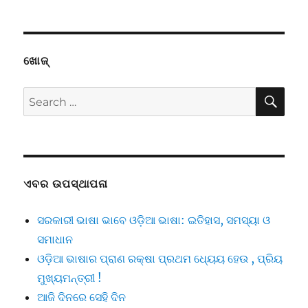
ଖୋଜ୍
SE
Search
for:
ଏବର ଉପସ୍ଥାପନା
ସରକାରୀ ଭାଷା ଭାବେ ଓଡ଼ିଆ ଭାଷା: ଇତିହାସ, ସମସ୍ୟା ଓ
ସମାଧାନ
ଓଡ଼ିଆ ଭାଷାର ପ୍ରାଣ ରକ୍ଷା ପ୍ରଥମ ଧ୍ୟେୟ ହେଉ , ପ୍ରିୟ
ମୁଖ୍ୟମନ୍ତ୍ରୀ !
ଆଜି ଦିନରେ ସେହି ଦିନ