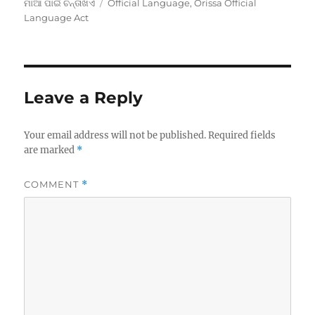
Tags
ମାଆ ପାଇଁ ଚିନ୍ତାଖିଏ
Official Language
,
Orissa Official
Language Act
Leave a Reply
Your email address will not be published.
Required fields
are marked
*
COMMENT
*