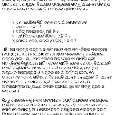
ପାଇ ପେଟ ପୋଷୁଥିବା ବିଭାଗୀୟ ପଦାଧିକାରୀ ତାଙ୍କୁ ଆଇନତଃ ପ୍ରାପ୍ୟ
ତାଙ୍କ ପେନ୍ସନ୍ ଦେଇନାହାନ୍ତି । ତାଙ୍କର ପ୍ରଶ୍ନ ହେଲା –
୧ .ମୋ ନାଆଁରେ କିଛି ସରକାରୀ ଅର୍ଥ ତୋଷରପାତର
ଅଭିଯୋଗ ଅଛି କି?
୨.ଅଡିଟ୍ ଅବଜେକସନ୍ ଅଛି କି ?
୩. ଅଫିସିଆଲ ପ୍ରୋସିଡିଙ୍ଗ୍ ଅଛି କି ?
୪.ପୋଲିସ କେସ୍, ଭିଜିଲାନ୍ସ କେସ୍ ଅଛି କି ?
ଏହି ଏକା ପ୍ରଶ୍ନ ଉଚ୍ଚ ଅଦାଲତ ମଧ୍ୟ ଶ୍ରୀ ମହାନ୍ତିଙ୍କ ମକଦ୍ଦମା
(W.P.(C) (OAC) No.1248 of 2019)ରେ ସରକାରଙ୍କୁ ପଚାରିଥିଲେ ।
ଉତ୍ତର ଥିଲା – ନା, ଏପରି କୌଣସି ଅଭିଯୋଗ ବା ମାମଲା ଶ୍ରୀ
ମହାନ୍ତିଙ୍କ ବିରୁଦ୍ଧରେ ନାହିଁ । ତେବେ କାହିଁକି ତାଙ୍କ ପେନ୍ସନ୍ ଦିଆଯାଇନି
ବୋଲି ପଚାରିଥିଲେ ଅଦାଲତ । ଯେଉଁ ଉତ୍ତର ମିଳିଲା, ତାହା ଥିଲା
ଅତ୍ୟନ୍ତ ହାସ୍ୟାସ୍ପଦ ଓ ଅମୂଳକ ବୋଲି ନିର୍ଣ୍ଣୟ ଦେଇ, ୧୦
ଅକ୍ଟୋବର ୨୦୨୩ ତାରିଖରେ ବିଚାରପତି ଆଦେଶ ଦେଇଥିଲେ କି, ଆଦେଶ
ମିଳିବାର ୩ ମାସ ମଧ୍ୟରେ ଶ୍ରୀ ମହାନ୍ତିଙ୍କର ପେନ୍ସନ୍ ଓ
ଅବସରୋତ୍ତର ଅନ୍ଯାନ୍ଯ ସମସ୍ତ ପ୍ରାପ୍ୟ ସୁଧ ସହ ତାଙ୍କୁ ପ୍ରଦାନ
କରାଯାଉ ।
କିନ୍ତୁ ସେତେବେଳକୁ ନବୀନ ପଟ୍ଟନାୟକ ଯେଉଁ ଅରାଜକତା ଚଳାଇଥିଲେ
ସେହି ଅରଜକତାର ଆବର୍ତ୍ତରେ ଅଦାଲତଙ୍କ ଏହି ଆଦେଶ ନଥି ଥାକରେ
ପୋତି ହୋଇଯାଇଥିଲା । ସେତେବେଳର ମହାଧିବକ୍ତା ନବୀନଙ୍କ ଦ୍ଵାରା
ନିଯୁକ୍ତ ହୋଇଥିବା ହେତୁ ଅରାଜକତାବାଦୀ ନବୀନ ପଟ୍ଟନାୟକଙ୍କୁ ବା