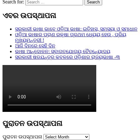
Search for:
Search
ଏବର ଉପସ୍ଥାପନା
ସରକାରୀ ଭାଷା ଭାବେ ଓଡ଼ିଆ ଭାଷା: ଇତିହାସ, ସମସ୍ୟା ଓ ସମାଧାନ
ଓଡ଼ିଆ ଭାଷାର ପ୍ରାଣ ରକ୍ଷା ପ୍ରଥମ ଧ୍ୟେୟ ହେଉ , ପ୍ରିୟ
ମୁଖ୍ୟମନ୍ତ୍ରୀ !
ଆଜି ଦିନରେ ସେହି ଦିନ
ଭାଷା ଆନ୍ଦୋଳନ: ସ୍ବାଗତଯୋଗ୍ୟ ଚୈତନ୍ୟୋଦୟ
ସରକାରୀ ଷଡଯନ୍ତ୍ର କବଳରେ ଓଡ଼ିଶାର ରାଜ୍ୟଭାଷା -୩
ପୁରାତନ ଉପସ୍ଥାପନା
ପୁରାତନ ଉପସ୍ଥାପନା