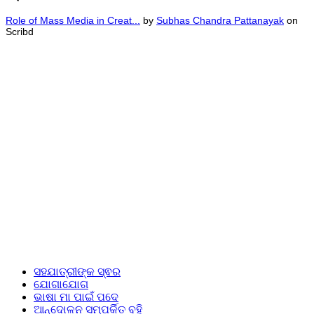
Role of Mass Media in Creat...
by
Subhas Chandra Pattanayak
on
Scribd
ସହଯାତ୍ରୀଙ୍କ ସ୍ଵର
ଯୋଗାଯୋଗ
ଭାଷା ମା ପାଇଁ ପଦେ
ଆନ୍ଦୋଳନ ସମ୍ପର୍କିତ ବହି