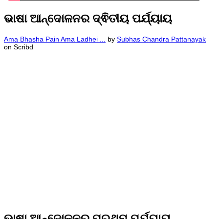
ଭାଷା ଆନ୍ଦୋଳନର ଦ୍ଵିତୀୟ ପର୍ଯ୍ୟାୟ
Ama Bhasha Pain Ama Ladhei ...
by
Subhas Chandra Pattanayak
on Scribd
ଭାଷା ଆନ୍ଦୋଳନର ପ୍ରଥମ ପର୍ଯ୍ୟାୟ