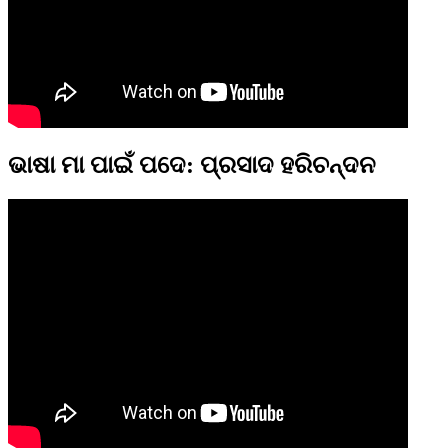
ଭାଷା ମା ପାଇଁ ପଦେ: ପ୍ରସାଦ ହରିଚନ୍ଦନ