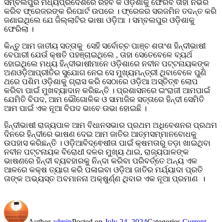
ସମ୍ବଲପୁର ମଧ୍ୟପ୍ରଦେଶରେ ରହିବ କି ଓଡ଼ିଶାକୁ ଫେରିବ ତାହା ନିର୍ଭର
କରିବ ଫ୍ରେଜରଙ୍କ ରିପୋର୍ଟ ଉପରେ । ଫ୍ରେଜର ସରଜମିନ ତଦନ୍ତ କରି
ଜଣାଇଥିଲେ ଯେ ଜିଲ୍ଲାଟିର ଭାଷା ଓଡ଼ିଆ । ସମ୍ବଲପୁର ଓଡ଼ିଶାକୁ
ଫେରିଲା ।
କିନ୍ତୁ ଆମ ଜାତୀୟ ସତ୍ତାକୁ ସେହି ସର୍ବୋଚ୍ଚ ପାଞ୍ଚ ଶତାଂଶ ହିନ୍ଦୀଭାଷୀ
ବେପାରୀ ଯେଉଁ କ୍ଷତି ପହଞ୍ଚାଇଥିଲେ , ତାହା ସେତେବେଳେ ବ୍ୟର୍ଥ
ହୋଇଥିଲେ ମଧ୍ୟ ହିନ୍ଦୀଭାଷୀମାନେ ଓଡ଼ିଶାରେ ନବୀନ ପଟ୍ଟନାୟକଙ୍କ
ଅଣଓଡ଼ିଆପ୍ରୀତିର ସୁଯୋଗ ନେଇ ସେ ମୁଖ୍ୟମନ୍ତ୍ରୀ ଥିବାବେଳେ ପୁଣି
ଥରେ ପଶିମ ଓଡ଼ିଶାକୁ ଗ୍ରାସ କରି ସେଠାରେ ଓଡ଼ିଆ ଅସ୍ତିତ୍ଵ ଲୋପ
କରିବା ପାଇଁ ମୁଖବ୍ୟାଦାନ କରିଛନ୍ତି । ପ୍ରଶାସନରେ ଇଂରାଜୀ ଆମପାଇଁ
ଯେମିତି ବିପଦ, ଆମ ଭୌଗୋଳିକ ଓ ସାମାଜିକ ସତ୍ତାରେ ହିନ୍ଦୀ ସେମିତି
ଆମ ପାଇଁ ଏକ ନୂଆ ବିପଦ ଭାବେ ଉଭା ହୋଇଛି ।
ହିନ୍ଦୀଭାଷୀ ରାଜ୍ୟପାଳ ଆମ ବିଧାନସଭାର ପ୍ରଥମ ଅଧିବେଶନର ପ୍ରଥମ
ଦିନରେ ହିନ୍ଦୀରେ ଭାଷଣ ଦେଇ ଆମ ଜାତିର ଆତ୍ମସମ୍ମାନବୋଧକୁ
ଉପହାସ କରିଛନ୍ତି । ଓଡ଼ିଆବିଦ୍ଵେଷୀତା ପାଇଁ କ୍ଷମତାରୁ ତଡ଼ା ଖାଇଥିବା
ନବୀନ ପଟ୍ଟନାୟକ ବିରୋଧୀ ଦଳର ମୁଖ୍ୟ ଥାଇ, ରାଜ୍ୟପାଳଙ୍କ
ଭାଷଣରେ ହିନ୍ଦୀ ବ୍ୟବହାରକୁ ନିନ୍ଦା କରିବା ପରିବର୍ତ୍ତେ ଅନ୍ୟ ଏକ
ଆଳରେ କକ୍ଷ ତ୍ୟାଗ କରି ପଳାଇବା ଓଡ଼ିଆ ଜାତିର ମର୍ଯ୍ୟାଦା ପ୍ରତି
ତାଙ୍କ ଅଭ୍ୟସ୍ତ ଅବମାନନା ଅକ୍ଷୁର୍ଣ୍ଣ ଥିବାର ଏକ ନୂଆ ପ୍ରମାଣ ।
Author
admin
Posted on
July 24, 2024
Categories
Current