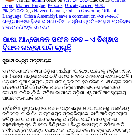
Topic
,
Mother Tongue
,
Persons
,
Uncategorized
,
ଭାଷା
ଆନ୍ଦୋଳନ
Tags
Naveen Patnaik
,
Odisha Governor
,
Official
Language
,
Orissa Assembly
Leave a comment
on ବିଧାନସଭା//
ରାଜ୍ୟପାଳଙ୍କ ହିନ୍ଦୀ ଭାଷଣ ଓଡ଼ିଆ ଅସ୍ମିତା ପ୍ରତି ଉପହାସ: ପ୍ରତିବାଦ
ନକରି ନବୀନଙ୍କ ପଳାୟନ
ଭାଷା ଆନ୍ଦୋଳନ ସଫଳ ହେବ – ଏ ବିଶ୍ଵାସ
ବିଫଳ ନହେବା ପରି ଲାଗୁଛି
ସୁଭାଷ ଚନ୍ଦ୍ର ପଟ୍ଟନାୟକ
ସାନି ସଂଶୋଧନ ଦ୍ଵାରା ଓଡ଼ିଶା କାର୍ଯ୍ୟାଳୟ ଭାଷା ଆଇନକୁ ନିର୍ଭୁଲ କରିବା
ପାଇଁ ଭାଷା ଆନ୍ଦୋଳନର ଦାବି ସଫଳ ହେବାର ସମ୍ଭାବନା ଦେଖାଦେଇଛି ।
ଓଡ଼ିଶାର ନୂଆ ମୁଖ୍ୟମନ୍ତ୍ରୀ ଶ୍ରୀଯୁକ୍ତ ମୋହନ ଚରଣ ମାଝୀ ଲୋକ ସେବା
ଭବନରେ ଆଜି ଔପଚାରିକ ଭାବେ ତାଙ୍କ ଆସନ ଗ୍ରହଣ କଲା ପରେ
ଘୋଷଣା କରିଛନ୍ତି କି, ଓଡ଼ିଆ ଭାଷାରେ ଓଡ଼ିଶା ଏଥିପାଇଁ ଆବଶ୍ୟକୀୟ
ଆଇନ ସଂଶୋଧନ ହେବ ।
ପୂର୍ବବର୍ତ୍ତୀ ମୁଖ୍ୟମନ୍ତ୍ରୀ ନବୀନ ପଟ୍ଟନାୟକ ଭାଷା ଆଇନକୁ ଅକର୍ମଣ୍ୟ
କରିଦେବା ପାଇଁ ବିଧାନ ପ୍ରଣୟନ ପ୍ରକ୍ରିୟାରେ ଜାଲିଆତି ପ୍ରୟୋଗ
କରିଥିଲେ ଓ ଭାଷା ଆନ୍ଦୋଳନକୁ ଭାଙ୍ଗିବା ପାଇଁ ମୋର ଦୁଇଜଣ
ସହକର୍ମୀଙ୍କୁ ସୁପାରି ଦେଇ କିଣିଥିଲେ । କିନ୍ତୁ ଭାଷାପ୍ରାଣ ଓଡିଆ ଜାତି
ନବୀନ ପଟ୍ଟନାୟକଙ୍କ ପୋଷାମନା ଛଦ୍ମଘାତକମାନଙ୍କ ପ୍ରବଞ୍ଚନାକୁ