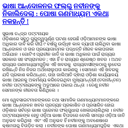
ଭାଷା ଆନ୍ଦୋଳନର ଫଲ୍ଗୁ ନବୀନଙ୍କୁ
ନିକାଲିଦେଲା : ପୋଷା ଗଣମାଧ୍ୟମ ଏକଥା
ନକହନ୍ତି !
ସୁଭାଷ ଚନ୍ଦ୍ର ପଟ୍ଟନାୟକ
ଓଡ଼ିଶାରେ ସବୁଠୁ ଗୁରୁତ୍ୱପୂର୍ଣ୍ଣ ଘଟଣା ହେଉଛି ଓଡ଼ିଆମାନଙ୍କ ଭାଷା
ଅଧିକାର ଦାବି କରି ଦୀର୍ଘ ୯ ବର୍ଷରୁ ଉର୍ଦ୍ଧ୍ଵ କାଳ ବ୍ୟାପୀ ଚାଲିଥିବା ଭାଷା
ଆନ୍ଦୋଳନ ଓ ତାର ପ୍ରୟୋଗାତ୍ମକ ପଦ୍ଧତ୍ତି ନୀରବ କଳାପତାକା
ଅଭିଯାନ । ଗୋଟିଏ ପ୍ରାଚୀନ ଜାତି ତା ଭାଷା ଅଧିକାର ପାଇଁ ରାଜ୍ୟର
ସରକାର ସହ ସଂଗ୍ରାମରତ ; ଏହା ହିଁ ତ ରାଜ୍ୟର ଶ୍ରେଷ୍ଠ ଖବର । ଅଥଚ
ରାଜ୍ୟର ଗଣମାଧ୍ୟମଗୁଡ଼ିକ ଏହି ଖବରକୁ ରାଜ୍ୟବାସୀଙ୍କଠାରୁ ଲୁଚେଇ
ରଖିଛନ୍ତି ନିଜ ନିଜର ଅର୍ଥଲୋଲୁପତା କାରଣରୁ । ସେମାନେ ଏହି ଖବରକୁ
ଯଦି ପ୍ରକାଶ କରିଥାନ୍ତେ, ତାହା ଜାଲିଆତି ଦ୍ଵାରା ଓଡ଼ିଶା କାର୍ଯ୍ୟାଳୟ
ଭାଷା ଆଇନକୁ ଅକର୍ମଣ୍ୟ କରିଦେଇଥିବା ମୁଖ୍ୟମନ୍ତ୍ରୀ (ତଦାନୀନ୍ତନ)
ନବୀନ ପଟ୍ଟନାୟକଙ୍କୁ ଅଡୁଆରେ ପକାଇ ଥାନ୍ତା । ତେଣୁ ନବୀନ
ସେମାନଙ୍କ ନୀରବତା କିଣିଥିଲେ ।
ମୋ ୱେବସାଇଟମାନଙ୍କରେ ତଥା ସାମାଜିକ ଗଣମାଧ୍ୟମମାନଙ୍କରେ
ଭାଷା ଆନ୍ଦୋଳନ ଖବର ପ୍ରତ୍ୟହ ପ୍ରକାଶିତ ଓ ପ୍ରସାରିତ ହୋଇ
ଓଡ଼ିଶାର ସର୍ବତ୍ର ଭାଷା ପ୍ରେମର ଫଲ୍ଗୁଧାରା ଖେଳାଇଚାଲିଥିଲା । ନବୀନ
ପଟ୍ଟନାୟକଙ୍କ ହେତୁ ଓଡ଼ିଆ ଭାଷା ବିପଦରେ ବୋଲି ସମଗ୍ର ଓଡ଼ିଆ ଜାତି
ଅନୁଭବ କରିଥିଲା ଏବଂ ଏହି ଅନୁଭବ ହିଁ ନବୀନଙ୍କୁ ଅବଶେଷରେ
କ୍ଷମତାରୁ ବିତାଡ଼ିତ କଲା । ନବୀନଙ୍କ ପୋଷା ଗଣମାଧ୍ୟମଗୁଡ଼ିକ ଏକଥା