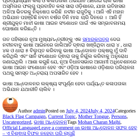
ପ୍ରତ୍ୟାଖ୍ୟାନ କଲା ଓ କଳାପତାକା ଅଭିଯାନ ଆଗେଇ ଚାଲି ଭାଷା
ଅସ୍ମିତାର ଫଲ୍ଗୁ ପ୍ରବାହିତ କଲା ସାରା ଓଡ଼ିଶାରେ, ଯାହା ଇତିହାସର
ଅଳିଆ ଭିତରକୁ ନିକ୍ଷେପ କରିଛି ନବୀନ ରାଜୁତିକୁ । ଆଜି ଏହି ମହାନ
ଅଭିଯାନ ପହଞ୍ଚିଛି ନବମ ବର୍ଷର ତିନି ମାସ ଚାରି ଦିନରେ । ଆଜି ହିଁ
ଶ୍ରୀଯୁକ୍ତ ମାଝୀ ଭାଷା ଆଇନ ସଂଶୋଧନ ପାଇଁ ଏକ ସମ୍ଭାବନାମୟ
ଘୋଷଣା କରିଛନ୍ତି ।
ଗତ ପହିଲାରେ ନୂଆ ମୁଖ୍ୟମନ୍ତ୍ରୀଙ୍କୁ ଏକ
ସ୍ମାରକପତ୍ର
ଦେଇ
ନବୀନବାବୁ ଭାଷା ଆଇନରେ ଜାଲିଆତି ଦ୍ଵାରା ଖଞ୍ଜିଥିବା ଧାରା ୪ , ଧାରା
୪କ ଓ ଧାରା ୫ ବିଲୁପ୍ତ କରିବାକୁ ଭାଷା ଆନ୍ଦୋଳନ ପକ୍ଷରୁ ମୁଁ ଦାବି
କରିଥିଲି ଏବଂ ସାନି ସଂଶୋଧନ ଦ୍ଵାରା ତାକୁ ନିର୍ଭୁଲ କରିବାକୁ ଅନୁରୋଧ
ଜଣାଇଥିଲି । ଆଶା କରୁଛି ଯେ, ନୂଆ ବିଧାନସଭାର ଆଗାମୀ ଅଧିବେଶନରେ
ଭାଷା ଆଇନ ସଂଶୋଧନ ହେବ ଏବଂ ଓଡ଼ିଆ ଭାଷାରେ ଓଡ଼ିଶାର ପରିଚାଳନା
ପଥରୁ ସମସ୍ତ ଅନ୍ତରାୟ ଅପସାରିତ ହେବ ।
ଭାଷା ଆନ୍ଦୋଳନର ଲକ୍ଷ୍ୟ ସଂପୂର୍ଣ୍ଣ ହେବା ପର୍ଯ୍ୟନ୍ତ କଳାପତାକା
ଅଭିଯାନ ଯଥାରୀତି ଚାଲିବ ।
Author
admin
Posted on
July 4, 2024
July 4, 2024
Categories
Black Flag Campaign
,
Current Topic
,
Mother Tongue
,
Persons
,
Uncategorized
,
ଭାଷା ଆନ୍ଦୋଳନ
Tags
Mohan Charan Majhi
,
Official Language
Leave a comment
on ଭାଷା ଆନ୍ଦୋଳନ ସଫଳ ହେବ
– ଏ ବିଶ୍ଵାସ ବିଫଳ ନହେବା ପରି ଲାଗୁଛି