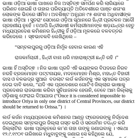
ଭାଷା ଓଡ଼ିଆ ଭାଷା ପାଖରେ ନିଜ ଅସ୍ତିତ୍ଵ ସମର୍ପଣ କରି ଲାରିୟାରେ
ପରିଣତ ହୋଇଛି ଓ ତାହାର ପରିବ୍ୟାପ୍ତି ଅତିବେଶୀରେ ପାଞ୍ଚ ଶତାଂଶ
ଲୋକଙ୍କ ଭିତରେ ସୀମିତ। ଅବଶିଷ୍ଟ ଅନ୍ଯୁନ ୯୫ ଶତାଂଶ ଅଧିବାସୀଙ୍କ
ଭାଷା ଓଡ଼ିଆ । ସୁତରାଂ ସେଠାରେ ଓଡ଼ିଆ ସ୍ଥାନରେ ହିନ୍ଦୀ ପ୍ରଚଳନ ଆଦୌ
ଗ୍ରହଣୀୟ ନୁହେଁ । ତଥାପି ହିନ୍ଦୀଭାଷୀ କର୍ମଚାରୀମାନଙ୍କ ଷଡ଼ଯନ୍ତ୍ର ହେତୁ
ମଧ୍ୟପ୍ରଦେଶ କମିଶନର ହିନ୍ଦୀକୁ ହିଁ ଓଡ଼ିଆ ମୂଳକରେ ବଳବତ୍ତର
କରିଦେଲେ । ସ୍ଵଭାବକବି ଲେଖିଥିଲେ –
“ସମ୍ବଲପୁରରୁ ଓଡ଼ିଆ ନିର୍ମୂଳ ହେବାର କାରଣ ଏହି
ରାଜକର୍ମଚାରୀ , ହିନ୍ଦୀ ବାନା ଧରି ମହାରାଷ୍ଟ୍ରୀ ଛନ୍ତି ରହି ।”
ଭାଷା ହିଁ ଅସ୍ତିତ୍ଵ । ନିଜ ଭାଷା ପ୍ରତି ଏହି ଭୟଙ୍କର ବିପଦରେ ନିରବ
ନରହି ବ୍ରଜମୋହନ ପଟ୍ଟନାୟକ, ମଦନମୋହନ ମିଶ୍ର, ମହାନ୍ତ ବିହାରୀ
ଦାସ ଓ ବଳଭଦ୍ର ସୁଆର ବଡଲାଟ ଲର୍ଡ କର୍ଜନଙ୍କୁ ଏକ ସ୍ମାରକ ପତ୍ର
ଦେଇ ଦାବି କଲେ, “ଯଦି ଏକ ପ୍ରଦେଶରେ ଗୋଟିଏ ଜିଲ୍ଲାର ଭାଷାକୁ
ପ୍ରଦେଶର ରାଜଭାଷା କରିବା ସୁବିଧାଜନକ ହେଉନି, ତେବେ ଆମ ଜିଲ୍ଲାକୁ
ଓଡ଼ିଶାକୁ ଫେରାଇ ଦିଆଯାଉ (“Once it is considered impossible to
introduce Oriya in only one district of Central Provinces, our district
should be returned to Orissa.”) ।
ଲର୍ଡ କର୍ଜନ ମଧ୍ୟପ୍ରଦେଶ କମିଶନର ଆଣ୍ଡୃ ଫ୍ରେଜରଙ୍କୁ ନିର୍ଦ୍ଦେଶ
ଦେଇଥିଲେ ସମ୍ବଲପୁର ଜିଲ୍ଲା ଗସ୍ତ କରି ଓ ସରଜମିନ ତଦନ୍ତ କରି
ଜିଲ୍ଲାଟିର ଭାଷା ପ୍ରକୃତରେ କା’ଣ ତାହା ତାଙ୍କୁ ଜଣାଇବାକୁ । ଏକଥା
୧୨.୯.୧୯୦୧ ତାରିଖରେ ମଧୁବାବୁଙ୍କୁ ଜଣାଇ ସେ କହିଥିଲେ ଯେ,