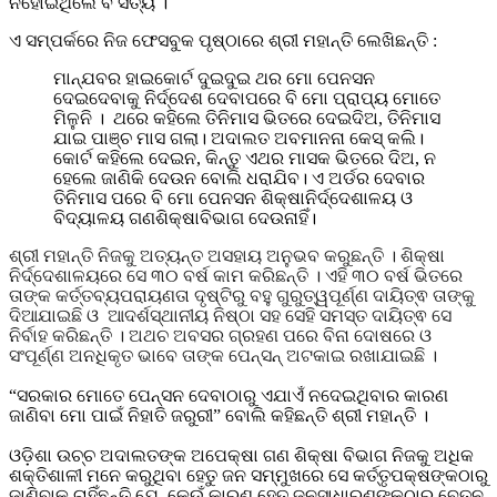
ନହୋଇଥିଲେ ବି ସତ୍ୟ ।
ଏ ସମ୍ପର୍କରେ ନିଜ ଫେସବୁକ ପୃଷ୍ଠାରେ ଶ୍ରୀ ମହାନ୍ତି ଲେଖିଛନ୍ତି :
ମାନ୍ଯବର ହାଇକୋର୍ଟ ଦୁଇଦୁଇ ଥର ମୋ ପେନସନ
ଦେଇଦେବାକୁ ନିର୍ଦ୍ଦେଶ ଦେବାପରେ ବି ମୋ ପ୍ରାପ୍ୟ ମୋତେ
ମିଳୁନି । ଥରେ କହିଲେ ତିନିମାସ ଭିତରେ ଦେଇଦିଅ, ତିନିମାସ
ଯାଇ ପାଞ୍ଚ ମାସ ଗଲା। ଅଦାଲତ ଅବମାନନା କେସ୍ କଲି।
କୋର୍ଟ କହିଲେ ଦେଇନ, କିନ୍ତୁ ଏଥର ମାସକ ଭିତରେ ଦିଅ, ନ
ହେଲେ ଜାଣିକି ଦେଉନ ବୋଲି ଧରାଯିବ। ଏ ଅର୍ଡର ଦେବାର
ତିନିମାସ ପରେ ବି ମୋ ପେନସନ ଶିକ୍ଷାନିର୍ଦ୍ଦେଶାଳୟ ଓ
ବିଦ୍ୟାଳୟ ଗଣଶିକ୍ଷାବିଭାଗ ଦେଉନାହିଁ।
ଶ୍ରୀ ମହାନ୍ତି ନିଜକୁ ଅତ୍ୟନ୍ତ ଅସହାୟ ଅନୁଭବ କରୁଛନ୍ତି । ଶିକ୍ଷା
ନିର୍ଦ୍ଦେଶାଳୟରେ ସେ ୩୦ ବର୍ଷ କାମ କରିଛନ୍ତି । ଏହି ୩୦ ବର୍ଷ ଭିତରେ
ତାଙ୍କ କର୍ତ୍ତବ୍ୟପରାୟଣତା ଦୃଷ୍ଟିରୁ ବହୁ ଗୁରୁତ୍ୱପୂର୍ଣ୍ଣ ଦାୟିତ୍ଵ ତାଙ୍କୁ
ଦିଆଯାଇଛି ଓ ଆଦର୍ଶସ୍ଥାନୀୟ ନିଷ୍ଠା ସହ ସେହି ସମସ୍ତ ଦାୟିତ୍ଵ ସେ
ନିର୍ବାହ କରିଛନ୍ତି । ଅଥଚ ଅବସର ଗ୍ରହଣ ପରେ ବିନା ଦୋଷରେ ଓ
ସଂପୂର୍ଣ୍ଣ ଅନଧିକୃତ ଭାବେ ତାଙ୍କ ପେନ୍ସନ୍ ଅଟକାଇ ରଖାଯାଇଛି ।
“ସରକାର ମୋତେ ପେନ୍ସନ ଦେବାଠାରୁ ଏଯାଏଁ ନଦେଇଥିବାର କାରଣ
ଜାଣିବା ମୋ ପାଇଁ ନିହାତି ଜରୁରୀ” ବୋଲି କହିଛନ୍ତି ଶ୍ରୀ ମହାନ୍ତି ।
ଓଡ଼ିଶା ଉଚ୍ଚ ଅଦାଲତଙ୍କ ଅପେକ୍ଷା ଗଣ ଶିକ୍ଷା ବିଭାଗ ନିଜକୁ ଅଧିକ
ଶକ୍ତିଶାଳୀ ମନେ କରୁଥିବା ହେତୁ ଜନ ସମ୍ମୁଖରେ ସେ କର୍ତ୍ତୃପକ୍ଷଙ୍କଠାରୁ
ଜାଣିବାକୁ ଚାହିଁଛନ୍ତି ଯେ, କେଉଁ କାରଣ ହେତୁ ଜନସାଧାରଣଙ୍କଠାରୁ ବେତନ