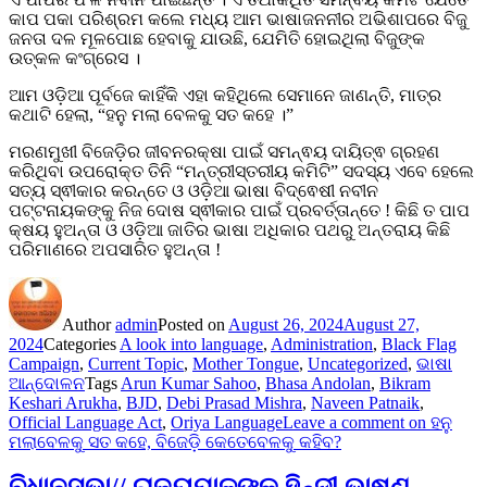
କାପ ପକା ପରିଶ୍ରମ କଲେ ମଧ୍ୟ ଆମ ଭାଷାଜନନୀର ଅଭିଶାପରେ ବିଜୁ
ଜନତା ଦଳ ମୂଳପୋଛ ହେବାକୁ ଯାଉଛି, ଯେମିତି ହୋଇଥିଲା ବିଜୁଙ୍କ
ଉତ୍କଳ କଂଗ୍ରେସ ।
ଆମ ଓଡ଼ିଆ ପୂର୍ବଜେ କାହିଁକି ଏହା କହିଥିଲେ ସେମାନେ ଜାଣନ୍ତି, ମାତ୍ର
କଥାଟି ହେଲା, “ହନୁ ମଲା ବେଳକୁ ସତ କହେ ।”
ମରଣମୁଖୀ ବିଜେଡ଼ିର ଜୀବନରକ୍ଷା ପାଇଁ ସମନ୍ଵୟ ଦାୟିତ୍ଵ ଗ୍ରହଣ
କରିଥିବା ଉପରୋକ୍ତ ତିନି “ମନ୍ତ୍ରୀସ୍ତରୀୟ କମିଟି” ସଦସ୍ୟ ଏବେ ହେଲେ
ସତ୍ୟ ସ୍ଵୀକାର କରନ୍ତେ ଓ ଓଡ଼ିଆ ଭାଷା ବିଦ୍ଵେଷୀ ନବୀନ
ପଟ୍ଟନାୟକଙ୍କୁ ନିଜ ଦୋଷ ସ୍ଵୀକାର ପାଇଁ ପ୍ରବର୍ତ୍ତାନ୍ତେ ! କିଛି ତ ପାପ
କ୍ଷୟ ହୁଅନ୍ତା ଓ ଓଡ଼ିଆ ଜାତିର ଭାଷା ଅଧିକାର ପଥରୁ ଅନ୍ତରାୟ କିଛି
ପରିମାଣରେ ଅପସାରିତ ହୁଅନ୍ତା !
Author
admin
Posted on
August 26, 2024
August 27,
2024
Categories
A look into language
,
Administration
,
Black Flag
Campaign
,
Current Topic
,
Mother Tongue
,
Uncategorized
,
ଭାଷା
ଆନ୍ଦୋଳନ
Tags
Arun Kumar Sahoo
,
Bhasa Andolan
,
Bikram
Keshari Arukha
,
BJD
,
Debi Prasad Mishra
,
Naveen Patnaik
,
Official Language Act
,
Oriya Language
Leave a comment
on ହନୁ
ମଲାବେଳକୁ ସତ କହେ, ବିଜେଡ଼ି କେତେବେଳକୁ କହିବ?