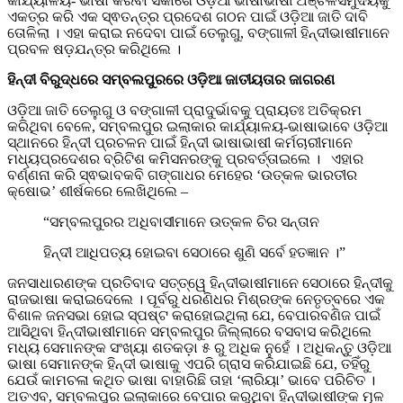
କାର୍ଯ୍ୟାଳୟ- ଭାଷା କରିବା ସକାଶେ ଓଡ଼ିଆ ଭାଷାଭାଷୀ ଅଞ୍ଚଳସମୁଦୟକୁ
ଏକତ୍ର କରି ଏକ ସ୍ଵତନ୍ତ୍ର ପ୍ରଦେଶ ଗଠନ ପାଇଁ ଓଡ଼ିଆ ଜାତି ଦାବି
ତୋଳିଲା । ଏହା କରାଇ ନଦେବା ପାଇଁ ତେଲୁଗୁ, ବଙ୍ଗାଳୀ ହିନ୍ଦୀଭାଷୀମାନେ
ପ୍ରବଳ ଷଡ଼ଯନ୍ତ୍ର କରିଥିଲେ ।
ହିନ୍ଦୀ ବିରୁଦ୍ଧରେ ସମ୍ବଲପୁରରେ ଓଡ଼ିଆ ଜାତୀୟତାର ଜାଗରଣ
ଓଡ଼ିଆ ଜାତି ତେଲୁଗୁ ଓ ବଙ୍ଗାଳୀ ପ୍ରାଦୁର୍ଭାବକୁ ପ୍ରାୟତଃ ଅତିକ୍ରମ
କରିଥିବା ବେଳେ, ସମ୍ବଲପୁର ଇଲାକାର କାର୍ଯ୍ୟାଳୟ-ଭାଷାଭାବେ ଓଡ଼ିଆ
ସ୍ଥାନରେ ହିନ୍ଦୀ ପ୍ରଚଳନ ପାଇଁ ହିନ୍ଦୀ ଭାଷାଭାଷୀ କର୍ମଚାରୀମାନେ
ମଧ୍ୟପ୍ରଦେଶର ବ୍ରିଟିଶ କମିସନରଙ୍କୁ ପ୍ରବର୍ତ୍ତାଇଲେ । ଏହାର
ବର୍ଣ୍ଣନା କରି ସ୍ଵଭାବକବି ଗଙ୍ଗାଧର ମେହେର ‘ଉତ୍କଳ ଭାରତୀର
କ୍ଷୋଭ’ ଶୀର୍ଷକରେ ଲେଖିଥିଲେ –
“ସମ୍ବଲପୁରର ଅଧିବାସୀମାନେ ଉତ୍କଳ ଚିର ସନ୍ତାନ
ହିନ୍ଦୀ ଆଧିପତ୍ୟ ହୋଇବା ସେଠାରେ ଶୁଣି ସର୍ବେ ହତଜ୍ଞାନ ।”
ଜନସାଧାରଣଙ୍କ ପ୍ରତିବାଦ ସତ୍ତ୍ୱେ ହିନ୍ଦୀଭାଷୀମାନେ ସେଠାରେ ହିନ୍ଦୀକୁ
ରାଜଭାଷା କରାଇଦେଲେ । ପୂର୍ବରୁ ଧରଣିଧର ମିଶ୍ରଙ୍କ ନେତୃତ୍ବରେ ଏକ
ବିଶାଳ ଜନସଭା ହୋଇ ସ୍ପଷ୍ଟ କରାହୋଇଥିଲା ଯେ, ବେପାରବଣିଜ ପାଇଁ
ଆସିଥିବା ହିନ୍ଦୀଭାଷୀମାନେ ସମ୍ବଲପୁର ଜିଲ୍ଲାରେ ବସବାସ କରିଥିଲେ
ମଧ୍ୟ ସେମାନଙ୍କ ସଂଖ୍ୟା ଶତକଡ଼ା ୫ ରୁ ଅଧିକ ନୁହେଁ । ଅଧିକନ୍ତୁ ଓଡ଼ିଆ
ଭାଷା ସେମାନଙ୍କ ହିନ୍ଦୀ ଭାଷାକୁ ଏପରି ଗ୍ରାସ କରିଯାଇଛି ଯେ, ତହିଁରୁ
ଯେଉଁ କାମଚଳା କଥିତ ଭାଷା ବାହାରିଛି ତାହା ‘ଲାରିୟା’ ଭାବେ ପରିଚିତ ।
ଅତଏବ, ସମ୍ବଲପୁର ଇଲାକାରେ ବେପାର କରୁଥିବା ହିନ୍ଦୀଭାଷୀଙ୍କ ମୂଳ