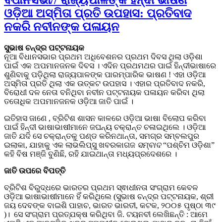
ବିଧାନସଭା// ରାଜ୍ୟପାଳଙ୍କ ହିନ୍ଦୀ ଭାଷଣ
ଓଡ଼ିଆ ଅସ୍ମିତା ପ୍ରତି ଉପହାସ: ପ୍ରତିବାଦ
ନକରି ନବୀନଙ୍କ ପଳାୟନ
ସୁଭାଷ ଚନ୍ଦ୍ର ପଟ୍ଟନାୟକ
ନୂଆ ବିଧାନସଭାର ପ୍ରଥମ ଅଧିବେଶନର ପ୍ରଥମ ଦିବସ ଥିଲା ଓଡ଼ିଶା
ପାଇଁ ଏକ ଅପମାନଜନକ ଦିବସ । ଏଦିନ ପ୍ରଥମଥର ପାଇଁ ହିନ୍ଦୀଭାଷାରେ
ଶୁଣିବାକୁ ପଡ଼ିଥିଲା ରାଜ୍ୟପାଳଙ୍କ ପାରମ୍ପାରିକ ଭାଷଣ ! ଏହା ଓଡ଼ିଆ
ଅସ୍ମିତା ପ୍ରତି ଥିଲା ଏକ ଉତ୍କଟ ଉପହାସ । ଏହାର ପ୍ରତିବାଦ ନକରି,
ବିରୋଧୀ ଦଳ ନେତା ବନିଥିବା ନବୀନ ପଟ୍ଟନାୟକ ପଳାୟନ କରିବା ଥିଲା
ତତୋଧିକ ଅପମାନଜନକ ଓଡ଼ିଆ ଜାତି ପାଇଁ ।
ଇତିହାସ ଜାଣେ , ବ୍ରିଟିଶ ଶାସନ କାଳରେ ଓଡ଼ିଆ ଭାଷା ବିଲୋପ କରିବା
ପାଇଁ ହିନ୍ଦୀ ଭାଷାଭାଷୀମାନେ ଜଘନ୍ୟ ଚକ୍ରାନ୍ତ ଚଳାଇଥିଲେ । ଓଡ଼ିଆ
ଜାତି ଯଦି ସେ ଚକ୍ରାନ୍ତକୁ ପଣ୍ଡ କରିନଥାନ୍ତା, ସମଗ୍ର ସମ୍ବଲପୁର
ଇଲାକା, ଯାହାକୁ ଏକ ଲାଭଲିପ୍ସୁ ଖବରକାଗଜ
ସମ୍ବାଦ
“ପଶ୍ଚିମ ଓଡ଼ିଶା”
କହି ବିଷ ମଞ୍ଜି ବୁଣିଛି, ରହି ଯାଇଥାନ୍ତା ମଧ୍ୟପ୍ରଦେଶରେ ।
ଜାତି ଉପରେ ବିପତ୍ତି
ବ୍ରିଟିଶ ବିରୁଦ୍ଧରେ ଭାରତର ପ୍ରଥମ ସ୍ଵାଧୀନତା ସଂଗ୍ରାମ କେବଳ
ଓଡ଼ିଆ ଭାଷାଭାଷୀମାନେ ହିଁ କରିଥିଲେ (ସୁଭାଷ ଚନ୍ଦ୍ର ପଟ୍ଟନାୟକ, ଶ୍ରୀ
ଜୟ ଦେବଙ୍କ ବାଇଶି ପାହାଚ, ଭାରତ ଭାରତୀ, କଟକ, ୨୦୦୫ ପୃଷ୍ଠା ୩୯
)। ସେ ସଂଗ୍ରାମ ପ୍ରତ୍ଯକ୍ଷ କରିଥିବା ଜି. ଟୟନବୀ ଲେଖିଛନ୍ତି : ଆମେ