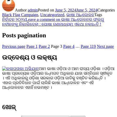
Author
admin
Posted on
June 5, 2024
June 5, 2024
Categories
Black Flag Campaign
,
Uncategorized
,
ଭାଷା ଆନ୍ଦୋଳନ
Tags
ନିର୍ବାଚନ ୨୦୨୪
Leave a comment
on ଭାଷା ଆନ୍ଦୋଳନର ଫଲ୍ଗୁ
ନବୀନଙ୍କୁ ନିକାଲିଦେଲା : ପୋଷା ଗଣମାଧ୍ୟମ ଏକଥା ନକହନ୍ତି !
Posts pagination
Previous page
Page
1
Page
2
Page
3
Page
4
…
Page
119
Next page
ଉଦ୍ଦେଶ୍ୟ ଓ ଲକ୍ଷ୍ୟ
ଆମ ଭାଷା ଓଡ଼ିଆ ଓ ଆମ ରାଜ୍ୟ ଓଡ଼ିଶା । ଓଡ଼ିଆ
ଭାଷା ପ୍ରତ୍ୟେକ ଓଡ଼ିଆର ଜନ୍ମଗତ ଅଧିକାର ଯାହା ସମ୍ବିଧାନ ସ୍ଵୀକୃତ
। ଏହି ଅଧିକାରରୁ ଓଡ଼ିଶା ସରକାର ଓଡ଼ିଆ ଜାତିକୁ ବଞ୍ଚିତ କରିଛନ୍ତି ।
ଏହାର ପ୍ରତିବିଧାନ ପାଇଁ ଚାଲିଛି ଭାଷା ଆନ୍ଦୋଳନ ଏବଂ ଏହି
ଆନ୍ଦୋଳନର ଏହାହିଁ ନଭମଞ୍ଚ ।
ଖୋଜ୍