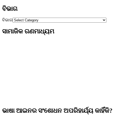
ବିଭାଗ
ବିଭାଗ
ସାମାଜିକ ଗଣମାଧ୍ୟମ
ଭାଷା ଆଇନର ସଂଶୋଧନ ଅପରିହାର୍ଯ୍ୟ କାହିଁକି?