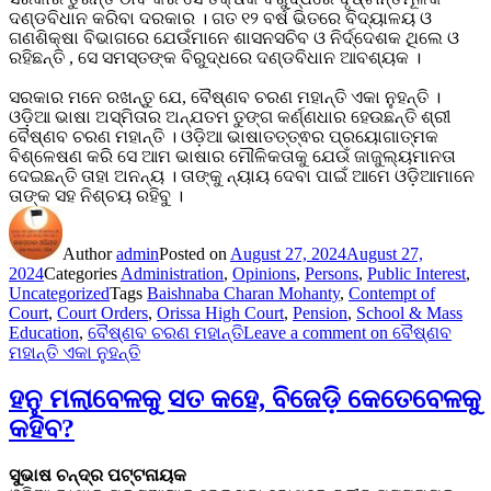
ଦଣ୍ଡବିଧାନ କରିବା ଦରକାର । ଗତ ୧୨ ବର୍ଷ ଭିତରେ ବିଦ୍ୟାଳୟ ଓ
ଗଣଶିକ୍ଷା ବିଭାଗରେ ଯେଉଁମାନେ ଶାସନସଚିବ ଓ ନିର୍ଦ୍ଦେଶକ ଥିଲେ ଓ
ରହିଛନ୍ତି , ସେ ସମସ୍ତଙ୍କ ବିରୁଦ୍ଧରେ ଦଣ୍ଡବିଧାନ ଆବଶ୍ୟକ ।
ସରକାର ମନେ ରଖନ୍ତୁ ଯେ, ବୈଷ୍ଣବ ଚରଣ ମହାନ୍ତି ଏକା ନୁହନ୍ତି ।
ଓଡ଼ିଆ ଭାଷା ଅସ୍ମିତାର ଅନ୍ଯତମ ତୁଙ୍ଗ କର୍ଣ୍ଣଧାର ହେଉଛନ୍ତି ଶ୍ରୀ
ବୈଷ୍ଣବ ଚରଣ ମହାନ୍ତି । ଓଡ଼ିଆ ଭାଷାତତ୍ତ୍ଵର ପ୍ରୟୋଗାତ୍ମକ
ବିଶ୍ଳେଷଣ କରି ସେ ଆମ ଭାଷାର ମୌଳିକତାକୁ ଯେଉଁ ଜାଜୁଲ୍ୟମାନତା
ଦେଇଛନ୍ତି ତାହା ଅନନ୍ୟ । ତାଙ୍କୁ ନ୍ୟାୟ ଦେବା ପାଇଁ ଆମେ ଓଡ଼ିଆମାନେ
ତାଙ୍କ ସହ ନିଶ୍ଚୟ ରହିବୁ ।
Author
admin
Posted on
August 27, 2024
August 27,
2024
Categories
Administration
,
Opinions
,
Persons
,
Public Interest
,
Uncategorized
Tags
Baishnaba Charan Mohanty
,
Contempt of
Court
,
Court Orders
,
Orissa High Court
,
Pension
,
School & Mass
Education
,
ବୈଷ୍ଣବ ଚରଣ ମହାନ୍ତି
Leave a comment
on ବୈଷ୍ଣବ
ମହାନ୍ତି ଏକା ନୁହନ୍ତି
ହନୁ ମଲାବେଳକୁ ସତ କହେ, ବିଜେଡ଼ି କେତେବେଳକୁ
କହିବ?
ସୁଭାଷ ଚନ୍ଦ୍ର ପଟ୍ଟନାୟକ