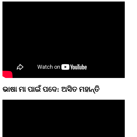
ଭାଷା ମା ପାଇଁ ପଦେ: ଅସିତ ମହାନ୍ତି