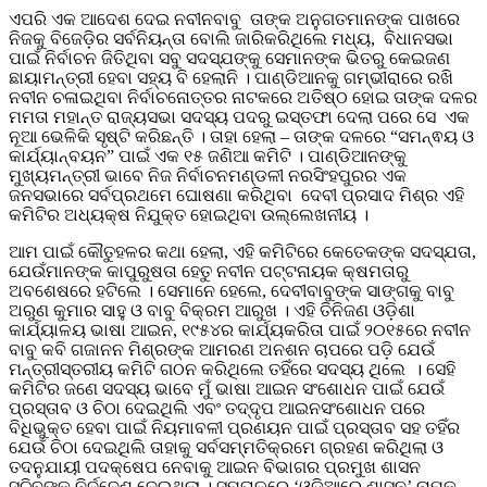
ଏପରି ଏକ ଆଦେଶ ଦେଇ ନବୀନବାବୁ ତାଙ୍କ ଅନୁଗତମାନଙ୍କ ପାଖରେ
ନିଜକୁ ବିଜେଡ଼ିର ସର୍ବନିୟନ୍ତା ବୋଲି ଜାରିକରିଥିଲେ ମଧ୍ୟ, ବିଧାନସଭା
ପାଇଁ ନିର୍ବାଚନ ଜିତିଥିବା ସବୁ ସଦସ୍ଯଙ୍କୁ ସେମାନଙ୍କ ଭିତରୁ କେଇଜଣ
ଛାୟାମନ୍ତ୍ରୀ ହେବା ସହ୍ୟ ବି ହେଲାନି । ପାଣ୍ଡିଆନକୁ ଗମ୍ଭୀରାରେ ରଖି
ନବୀନ ଚଳାଇଥିବା ନିର୍ବାଚନୋତ୍ତର ନାଟକରେ ଅତିଷ୍ଠ ହୋଇ ତାଙ୍କ ଦଳର
ମମତା ମହାନ୍ତ ରାଜ୍ୟସଭା ସଦସ୍ୟ ପଦରୁ ଇସ୍ତଫା ଦେଲା ପରେ ସେ ଏକ
ନୂଆ ଭେଳିକି ସୃଷ୍ଟି କରିଛନ୍ତି । ତାହା ହେଲା – ତାଙ୍କ ଦଳରେ “ସମନ୍ଵୟ ଓ
କାର୍ଯ୍ୟାନ୍ବୟନ” ପାଇଁ ଏକ ୧୫ ଜଣିଆ କମିଟି । ପାଣ୍ଡିଆନଙ୍କୁ
ମୁଖ୍ୟମନ୍ତ୍ରୀ ଭାବେ ନିଜ ନିର୍ବାଚନମଣ୍ଡଳୀ ନରସିଂହପୁରର ଏକ
ଜନସଭାରେ ସର୍ବପ୍ରଥମେ ଘୋଷଣା କରିଥିବା ଦେବୀ ପ୍ରସାଦ ମିଶ୍ର ଏହି
କମିଟିର ଅଧ୍ୟକ୍ଷ ନିଯୁକ୍ତ ହୋଇଥିବା ଉଲ୍ଲେଖନୀୟ ।
ଆମ ପାଇଁ କୌତୁହଳର କଥା ହେଲା, ଏହି କମିଟିରେ କେତେକଙ୍କ ସଦସ୍ଯତା,
ଯେଉଁମାନଙ୍କ କାପୁରୁଷତା ହେତୁ ନବୀନ ପଟ୍ଟନାୟକ କ୍ଷମତାରୁ
ଅବଶେଷରେ ହଟିଲେ । ସେମାନେ ହେଲେ, ଦେବୀବାବୁଙ୍କ ସାଙ୍ଗକୁ ବାବୁ
ଅରୁଣ କୁମାର ସାହୁ ଓ ବାବୁ ବିକ୍ରମ ଆରୁଖ । ଏହି ତିନିଜଣ ଓଡ଼ିଶା
କାର୍ଯ୍ୟାଳୟ ଭାଷା ଆଇନ, ୧୯୫୪ର କାର୍ଯ୍ୟକରିତା ପାଇଁ ୨୦୧୫ରେ ନବୀନ
ବାବୁ କବି ଗଜାନନ ମିଶ୍ରଙ୍କ ଆମରଣ ଅନଶନ ଚାପରେ ପଡ଼ି ଯେଉଁ
ମନ୍ତ୍ରୀସ୍ତରୀୟ କମିଟି ଗଠନ କରିଥିଲେ ତହିଁରେ ସଦସ୍ୟ ଥିଲେ । ସେହି
କମିଟିର ଜଣେ ସଦସ୍ୟ ଭାବେ ମୁଁ ଭାଷା ଆଇନ ସଂଶୋଧନ ପାଇଁ ଯେଉଁ
ପ୍ରସ୍ତାବ ଓ ଚିଠା ଦେଇଥିଲି ଏବଂ ତଦ୍ଦୃପ ଆଇନସଂଶୋଧନ ପରେ
ବିଧିଭୁକ୍ତ ହେବା ପାଇଁ ନିୟମାବଳୀ ପ୍ରଣୟନ ପାଇଁ ପ୍ରସ୍ତାବ ସହ ତହିଁର
ଯେଉଁ ଚିଠା ଦେଇଥିଲି ତାହାକୁ ସର୍ବସମ୍ମତିକ୍ରମେ ଗ୍ରହଣ କରିଥିଲା ଓ
ତଦନୁଯାୟୀ ପଦକ୍ଷେପ ନେବାକୁ ଆଇନ ବିଭାଗର ପ୍ରମୁଖ ଶାସନ
ସଚିବଙ୍କୁ ନିର୍ଦ୍ଦେଶ ଦେଇଥିଲା । ସମତାଳରେ ‘ଓଡ଼ିଆରେ ଶାସନ’ ନାମକ