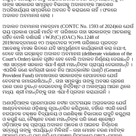
ତାଙ୍କ ସରକାରର ସମ୍ପୃକ୍ତ ବିଭାଗକୁ ଅଦାଲତଙ୍କ ଆଦେଶର
ଅପରିହାର୍ଯ୍ୟତା ସମ୍ପର୍କରେ ଅବଗତ ବି କରାଇଲେ ନାହିଁ । ଫଳରେ
ଅଦାଲତ ଅବମାନନା ହେଲା ।
ଅଦାଲତ ଅବମାନନା ମକଦ୍ଦମା (CONTC No. 1593 of 2024)ରେ ଯେଉଁ
ରାୟ ପ୍ରକାଶ ପାଇଛି ମାର୍ଚ୍ଚ ୧୮ ତାରିଖରେ ତାହା ସରକାରଙ୍କ ଆଚରଣକୁ
ଗର୍ହିତ ବୋଲି ଦର୍ଶାଇଛି । W.P.(C) (OAC) No.1248 of
2019ମକଦ୍ଦମାରେ ୧୦ ଅକ୍ଟୋବର ୨୦୨୩ ତାରିଖରେ ପ୍ରଦତ୍ତ
ଆଦେଶକୁ ମାସକ ଭିତରେ ଯଦି ସମ୍ପୂର୍ଣ୍ଣତଃ କାର୍ଯ୍ୟକାରୀ କରା ନଯାଏ,
ତେବେ ତାହା ଇଚ୍ଛାକୃତ ଅଦାଲତ ଅବମାନନା (deliberate violation of the
Court’s Order) ଭାବେ ଗୃହୀତ ହେବ ବୋଲି ଅଦାଲତ ନିର୍ଣ୍ଣୟ ଦେଇଛନ୍ତି ।
ଏହା ସତ୍ତ୍ଵେ ସରକାର ଏଯାଏଁ ଶ୍ରୀ ମହାନ୍ତିଙ୍କ ପ୍ରାପ୍ୟ ଦେଇନାହାନ୍ତି ।
ଏପରିକି ଜଣେ କର୍ମଚାରୀ ଭାବେ ନିଜ ଆପତ୍କାଳୀନ ପାଣ୍ଠି (General
Provident Fund) ଜମାଖାତାରେ ସରକାରଙ୍କ ହେପାଜତରେ ଯେଉଁ
ବେତନାଂଶ ଜମାଇରଖିଥାନ୍ତି , ତାହା ସମୂଳସୁଧ ତାଙ୍କୁ ଅବସର ଗ୍ରହଣ
ପରେ ପରେ ତୁରନ୍ତ ଦେଇଦେବାକୁ ନିର୍ଦ୍ଦିଷ୍ଟ ଓ ଅଲଙ୍ଘ୍ୟ ଆଇନ ଥିଲେ
ମଧ୍ୟ ଶ୍ରୀ ମହାନ୍ତିଙ୍କୁ ତାହା ଏଯାଏଁ ପ୍ରଦାନ କରାଯାଇନି ।
ଅଣଓଡ଼ିଆଙ୍କ ପ୍ରେମପାଗଳ ନବୀନ ପଟ୍ଟନାୟକ ଅରାଜକତାର ଯେଉଁ
ଖାଣ୍ଡବବନରେ ଓଡ଼ିଶାକୁ ରୂପାନ୍ତରିତ କରିଥିଲେ, ତହିଁରେ ଏପରି କେଉଁ
ନରଘାତକ ତକ୍ଷକ ବିଦ୍ୟାଳୟ ଓ ଗଣଶିକ୍ଷା ବିଭାଗରେ ରାଜୁତି କରୁଥିଲା
ଓ କରୁଛି ଯେ, ବୈଷ୍ଣବ ଚରଣ ମହାନ୍ତିଙ୍କ ପରି ଜଣେ ଶ୍ରେଷ୍ଠ
ଓଡ଼ିଆଙ୍କ ହକ୍ ପ୍ରାପ୍ୟ ଅଦାଲତ ଆଦେଶ ଓ ଆଇନର ନିର୍ଦ୍ଦେଶ
ସତ୍ତ୍ୱେ ତାଙ୍କୁ ଏପର୍ଯ୍ୟନ୍ତ ମିଳିନାହିଁ – ତାହା ମୋହନ ଚରଣ ମାଝିଙ୍କ
ସରକାର ତୁରନ୍ତ ଠାବ କରି ସେ ତକ୍ଷକ ବିରୁଦ୍ଧରେ ଦୃଷ୍ଟାନ୍ତମୂଳକ