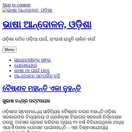
Skip to content
ଭାଷା ଆନ୍ଦୋଳନ, ଓଡ଼ିଶା
ଓଡ଼ିଶା ଗଠିତ ଓଡ଼ିଆ ପାଇଁ, ଇଂରାଜୀ ରାଜୁତି ଚାଲିବ ନାଇଁ
Menu
ସହଯାତ୍ରୀଙ୍କ ସ୍ଵର
ଯୋଗାଯୋଗ
ଭାଷା ମା ପାଇଁ ପଦେ
ଆନ୍ଦୋଳନ ସମ୍ପର୍କିତ ବହି
ବୈଷ୍ଣବ ମହାନ୍ତି ଏକା ନୁହନ୍ତି
ସୁଭାଷ ଚନ୍ଦ୍ର ପଟ୍ଟନାୟକ
ଓଡ଼ିଶାର ସ୍ବନାମଧନ୍ୟ ସାହିତ୍ୟିକ ବୈଷ୍ଣବ ଚରଣ ମହାନ୍ତି ଓଡ଼ିଶା
ସରକାରଙ୍କ ବିଦ୍ୟାଳୟ ଓ ଗଣଶିକ୍ଷା ବିଭାଗର ସହକାରୀ ନିର୍ଦ୍ଦେଶକ
ପଦରୁ ଅବସର ଗ୍ରହଣ କରିବାର ପ୍ରାୟ ୧୨ ବର୍ଷ ବିତିଯାଇଥିଲେ ମଧ୍ୟ
ଏଯାଏଁ ତାଙ୍କ ପେନସନ ପାଇନାହାନ୍ତି – ଏହା ବିଶ୍ଵାସଯୋଗ୍ୟ