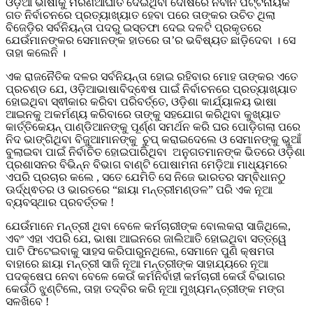
ଓଡ଼ିଆ ଭାଷାକୁ ମରଣଆଘାତ ଦେଇଥିବା ଦୋଷରେ ନବୀନ ପଟ୍ଟନାୟକ
ଗତ ନିର୍ବାଚନରେ ପ୍ରତ୍ୟାଖ୍ୟାତ ହେବା ପରେ ତାଙ୍କର ଉଚିତ ଥିଲା
ବିଜେଡ଼ିର ସର୍ବନିୟନ୍ତା ପଦରୁ ଇସ୍ତଫା ଦେଇ ଦଳଟି ପ୍ରକୃତରେ
ଯେଉଁମାନଙ୍କର ସେମାନଙ୍କ ହାତରେ ତା’ର ଭବିଷ୍ୟତ ଛାଡ଼ିଦେବା । ସେ
ତାହା କଲେନି ।
ଏକ ରାଜନୈତିକ ଦଳର ସର୍ବନିୟନ୍ତା ହୋଇ ରହିବାର ମୋହ ତାଙ୍କର ଏତେ
ପ୍ରଚଣ୍ଡ ଯେ, ଓଡ଼ିଆଭାଷାବିଦ୍ଵେଷ ପାଇଁ ନିର୍ବାଚନରେ ପ୍ରତ୍ୟାଖ୍ୟାତ
ହୋଇଥିବା ସ୍ଵୀକାର କରିବା ପରିବର୍ତ୍ତେ, ଓଡ଼ିଶା କାର୍ଯ୍ୟାଳୟ ଭାଷା
ଆଇନକୁ ଅକର୍ମଣ୍ୟ କରିବାରେ ତାଙ୍କୁ ସହଯୋଗ କରିଥିବା କୁଖ୍ୟାତ
କାର୍ତ୍ତିକେୟନ୍ ପାଣ୍ଡିଆନଙ୍କୁ ପୂର୍ଣ୍ଣ ସମର୍ଥନ କରି ଘର ପୋଡ଼ିଗଲା ପରେ
ନିଦ ଭାଙ୍ଗିଥିବା ବିଜୁଆମାନଙ୍କୁ ଚୁପ୍ କରାଇଦେଲେ ଓ ସେମାନଙ୍କୁ ଭୁଆଁ
ବୁଲାଇବା ପାଇଁ ନିର୍ବାଚିତ ହୋଇପାରିଥିବା ଅନୁଗତମାନଙ୍କ ଭିତରେ ଓଡ଼ିଶା
ପ୍ରଶାସନର ବିଭିନ୍ନ ବିଭାଗ ବାଣ୍ଟି ପୋଷାମନା ମେଡ଼ିଆ ମାଧ୍ୟମରେ
ଏପରି ପ୍ରଚାର କଲେ , ସତେ ଯେମିତି ସେ ନିଜେ ଭାରତର ସମ୍ବିଧାନଠୁ
ଊର୍ଦ୍ଧ୍ଵତର ଓ ଭାରତରେ “ଛାୟା ମନ୍ତ୍ରୀମଣ୍ଡଳ” ପରି ଏକ ନୂଆ
ବ୍ୟବସ୍ଥାର ପ୍ରବର୍ତ୍ତକ !
ଯେଉଁମାନେ ମନ୍ତ୍ରୀ ଥିବା ବେଳେ କର୍ମଚାରୀଙ୍କ ବୋଲକରା ସାଜିଥିଲେ,
ଏବଂ ଏହା ଏପରି ଯେ, ଭାଷା ଆଇନରେ ଜାଲିଆତି ହୋଇଥିବା ସତ୍ତ୍ୱେ
ପାଟି ଫିଟେଇବାକୁ ସାହସ କରିପାରୁନଥିଲେ, ସେମାନେ ପୁଣି କ୍ଷମତା
ବାହାରେ ଛାୟା ମନ୍ତ୍ରୀ ସାଜି ନୂଆ ମନ୍ତ୍ରୀଙ୍କ ସାହାଯ୍ୟରେ ନୂଆ
ପଦକ୍ଷେପ ନେବା ବେଳେ କେଉଁ କର୍ମନିର୍ବାହୀ କର୍ମଚାରୀ କେଉଁ ବିଭାଗର
କେଉଁଠି ଝୁଣ୍ଟିଲେ, ତାହା ତଦ୍ବିର କରି ନୂଆ ମୁଖ୍ୟମନ୍ତ୍ରୀଙ୍କ ମଙ୍ଗ
ସଳଖିବେ !