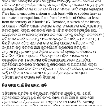
ଏପରି ଏକ ଆକସ୍ମିକ ଝଡ଼ର ସମ୍ମୁଖୀନ ହୋଇଥିଲୁ ଯାହାର ଜଳନ୍ତା ନିଆଁ
ପରି ଉତପ୍ତ ପ୍ରାଖର୍ଯ୍ୟ ଆମକୁ ସମଗ୍ର ଓଡ଼ିଶାରୁ ନହେଲେ ମଧ୍ୟ ଖୁରୁଧା
ମୁଲକରୁ ନିକାଲି ଦେଇ ପାରେ ବୋଲି ଆମ ମନରେ ଭୀତି ସଂଚାର ହୋଇଥିଲା
(“we had to encounter a storm which burst with so sudden furry as
to threaten our expulsion, if not from the whole of Orissa, at least
from the territory of Khurda” (G. Toynbee, A sketch of the history
of Orissa). ବ୍ରିଟିଶ ଆଇନ ରକ୍ଷକ ଡବ୍ଲୁ ଫରେଷ୍ଟର କର୍ତ୍ତୃପକ୍ଷଙ୍କୁ
ଜଣାଇଥିଲେ, ଓଡ଼ିଆ ଲୋକଙ୍କ ମିଜାଜ ଏମିତି ବୀରତ୍ଵବ୍ୟଞ୍ଜକ ଯେ,
ସୈନ୍ୟବଳ ବା ପୋଲିସ ପ୍ରୟୋଗ କରି ସେମାନଙ୍କୁ ବଶୀଭୂତ କରିହେବନି (
କମିଶନର ରବର୍ଟ କେରଙ୍କୁ ଫରେଷ୍ଟରଙ୍କ ରିପୋର୍ଟ, ତ। ୯.୯.୧୮୧୮) ।
କିପରି ଭାବେ ଏହି ଅସାଧାରଣ ବୀର ଜାତିକୁ ଆୟତ୍ତ କରିହେବ – ଏହି
ଚିନ୍ତାରେ ପଡ଼ି ବ୍ରିଟିଶ ନାନା କୂଟକୌଶଳ ପ୍ରୟୋଗ କରିଥିଲା ।
ତନ୍ମଧ୍ୟରୁ ପ୍ରଧାନ ଥିଲା ଓଡ଼ିଆ ଭାଷାଭାଷୀ ଭୂଖଣ୍ଡର ବିଭାଜନ ଓ
ବିଭାଜିତ ଓଡ଼ିଆ ଅଞ୍ଚଳର ନିକଟସ୍ଥ ଅଣଓଡ଼ିଆ ପ୍ରଦେଶରେ
ସଞ୍ଜୁକ୍ତିକରଣ । ତଦ୍ଦ୍ଵାରା ଓଡ଼ିଆଭାଷାଭାଷୀମାନେ ଅଣଓଡ଼ିଆ
ପ୍ରଦେଶମାନଙ୍କରେ ସଂଖ୍ୟାଲଘୁ ହୋଇଗଲେ ଓ ଅପରାଜେୟ ଓଡ଼ିଆ
ଜାତି ଭୟଙ୍କର ବିପତ୍ତିରେ ପଡ଼ିଗଲା । ଏ ବିପତ୍ତି ବଢିଗଲା, ଯେତେବେଳେ
ସେହି ସେହି ପ୍ରଦେଶର ଭାଷା ମଧ୍ୟ କାର୍ଯ୍ୟାଳୟ- ଭାଷା ରୂପେ
ଓଡ଼ିଆମାନଙ୍କ ଉପରେ ଲଦି ଦିଆଗଲା ।
ନିଜ ଭାଷା ପାଇଁ ନିଜ ରାଜ୍ୟ ଦାବି
ଓଡ଼ିଆଙ୍କ ପ୍ରତିବାଦ ବିରୁଦ୍ଧରେ ବ୍ରିଟିଶର ଯୁକ୍ତି ଥିଲା, ଯେଉଁ
ପ୍ରଦେଶରେ ସଂଖ୍ୟାଧିକ ଲୋକଙ୍କ ଭାଷା ଯାହା ତାହା ହିଁ ହେବ ସେହି
ପ୍ରଦେଶର କାର୍ଯ୍ୟାଳୟ-ଭାଷା । ଏଥିରେ ହତାଶ ହୋଇ ନିଜ ଭାଷାକୁ