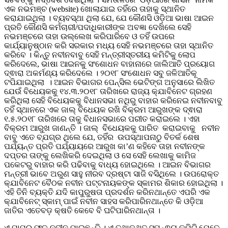
ଏକ ନଭମଞ୍ଚ (website) ଖୋଲାଯାଇ ତହିଁରେ ତାହାକୁ ସ୍ଥାନିତ
କରାଯାଇଥିଲା । ବ୍ୟବସ୍ଥା ଥିଲା ଯେ, ଯେ କୌଣସି ଓଡ଼ିଆ ଭାଷା ଆଇନ
ପ୍ରତି କୌଣସି କର୍ମଚାରୀ/ପଦାଧିକାରୀଙ୍କ ଅବଜ୍ଞା ଦେଖିଲେ ସେହି
ନଭମଞ୍ଚରେ ତାହା ଉଲ୍ଲେଖ କରିପାରିବେ ଓ ତହିଁ ଉପରେ
କାର୍ଯ୍ୟାନୁଷ୍ଠାନ କରି ସରକାର ମଧ୍ୟ ସେହି ନଭମଞ୍ଚରେ ତାହା ସ୍ଥାନିତ
କରିବେ । କିନ୍ତୁ ନବୀନବାବୁ ସେହି ମନ୍ତ୍ରୀସ୍ତରୀୟ କମିଟିକୁ ଲୋପ
କରିଦେଲେ, ଭାଷା ଆଇନକୁ ସଂଶୋଧନ ବାହାନାରେ ଜାଲିଆତି ପ୍ରୟୋଗ
ଦ୍ଵାରା ଅକର୍ମଣ୍ୟ କରିଦେଲେ । ୨୦୧୮ ସଂଶୋଧନ ସବୁ ଜଳିଆତିକୂ
ଟପିଯାଇଥିଲା । ଆଇନ ବିଭାଗର ପେନ୍ସିଲ ଭେଟିଙ୍ଗ ଅନୁସାରେ ଲିଖିତ
ଯେଉଁ ବିଧେୟକକୁ ୧୪.୩.୨୦୧୮ ତାରିଖରେ ରାଜ୍ୟ କ୍ଯାବିନେଟ ଗ୍ରହଣ
କରିଥିଲା ସେହି ବିଧେୟକକୁ ବିଧାନସଭା ନଥିରୁ ବାହାର କରିନେଇ ନବୀନବାବୁ
ତହିଁ ସ୍ଥାନରେ ଏକ ଜାଲ୍ ବିଧେୟକ ରଖି ବିକ୍ରମ ଆରୁଖଙ୍କ ଦ୍ଵାରା
୧.୫.୨୦୧୮ ତାରିଖରେ ତାକୁ ବିଧାନସଭାରେ ପରୀତ କରାଇଲେ । ଏହା
ବିକ୍ରମ ଆରୁଖ ଜାଣନ୍ତି । ଜାଲ୍ ବିଧେୟକକୁ ପାରିତ କରାଇବାକୁ ନବୀନ
ବାବୁ ଏତେ ବ୍ଯଗ୍ର ଥିଲେ ଯେ, ତହିଁର ଉପସ୍ଥାପନାଠୁ ବିତର୍କ ଶେଷ
ପର୍ଯ୍ୟନ୍ତ ପ୍ରତି ପର୍ଯ୍ୟାୟରେ ଆରୁଖ କା’ଣ କହିବେ ତାହା ନବୀନଙ୍କ
ଦପ୍ତର ତାଙ୍କୁ ଲେଖିକରି ଦେଇଥିଲା ଓ ସେ ସେହି ଲେଖାକୁ କାମିଜ
ପକେଟରୁ ବାହାର କରି ପଢିବାକୁ ବାଧ୍ୟ ହୋଇଥିଲେ । ଆଇନ ବିଭାଗର
ମନ୍ତ୍ରୀ ଭାବେ ଅରୁଣ ସାହୁ ନୀରବ ଦ୍ରଷ୍ଟା ସାଜି ବସିଥିଲେ । ଉପରୋକ୍ତ
କ୍ଯାବିନେଟ ବୈଠକ ନବୀନ ପଟ୍ଟନାୟକଙ୍କ ସ୍କାମର ଶିକାର ହୋଇଥିଲା ।
ଏହି ତିନି ବ୍ୟକ୍ତି ଯଦି କାପୁରୁଷତା ପ୍ରଦର୍ଶନ କରିନଥାନ୍ତେ ଏପରି ଏକ
କ୍ଯାବିନେଟ୍ ସ୍କାମ୍ ପାଇଁ ନବୀନ ସାହସ କରିପାରିନଥାନ୍ତେ କି ଓଡ଼ିଆ
ଜାତିର ଏତେବଡ଼ କ୍ଷତି କେବେ ବି ଘଟିପାରିନଥାନ୍ତା ।
ଏ ପାପର ଫଳ ନବୀନ ପାଇଛନ୍ତି । ଏ ତଥାକଥିତ ସମନ୍ଵୟ କମିଟି ଯେତେ