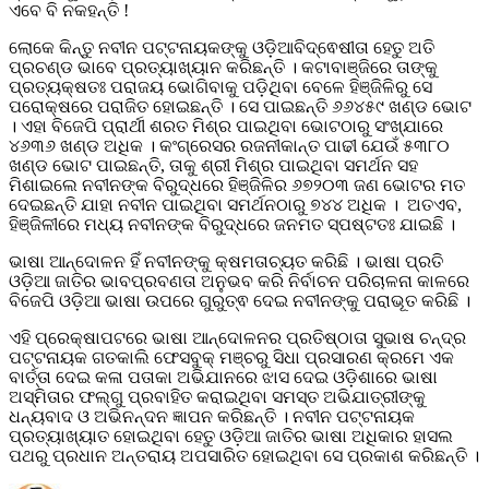
ଏବେ ବି ନକହନ୍ତି !
ଲୋକେ କିନ୍ତୁ ନବୀନ ପଟ୍ଟନାୟକଙ୍କୁ ଓଡ଼ିଆବିଦ୍ଵେଷୀତା ହେତୁ ଅତି
ପ୍ରଚଣ୍ଡ ଭାବେ ପ୍ରତ୍ୟାଖ୍ୟାନ କରିଛନ୍ତି । କଟାବାଞ୍ଜିରେ ତାଙ୍କୁ
ପ୍ରତ୍ୟକ୍ଷତଃ ପରାଜୟ ଭୋଗିବାକୁ ପଡ଼ିଥିବା ବେଳେ ହିଞ୍ଜିଳିରୁ ସେ
ପରୋକ୍ଷରେ ପରାଜିତ ହୋଇଛନ୍ତି । ସେ ପାଇଛନ୍ତି ୬୬୪୫୯ ଖଣ୍ଡ ଭୋଟ
। ଏହା ବିଜେପି ପ୍ରାର୍ଥୀ ଶରତ ମିଶ୍ର ପାଇଥିବା ଭୋଟଠାରୁ ସଂଖ୍ଯାରେ
୪୬୩୬ ଖଣ୍ଡ ଅଧିକ । କଂଗ୍ରେସର ରଜନୀକାନ୍ତ ପାଢୀ ଯେଉଁ ୫୩୮୦
ଖଣ୍ଡ ଭୋଟ ପାଇଛନ୍ତି, ତାକୁ ଶ୍ରୀ ମିଶ୍ର ପାଇଥିବା ସମର୍ଥନ ସହ
ମିଶାଇଲେ ନବୀନଙ୍କ ବିରୁଦ୍ଧରେ ହିଞ୍ଜିଳିର ୬୭୨୦୩ ଜଣ ଭୋଟର ମତ
ଦେଇଛନ୍ତି ଯାହା ନବୀନ ପାଇଥିବା ସମର୍ଥନଠାରୁ ୭୪୪ ଅଧିକ । ଅତଏବ,
ହିଞ୍ଜିଳୀରେ ମଧ୍ୟ ନବୀନଙ୍କ ବିରୁଦ୍ଧରେ ଜନମତ ସ୍ପଷ୍ଟତଃ ଯାଇଛି ।
ଭାଷା ଆନ୍ଦୋଳନ ହିଁ ନବୀନଙ୍କୁ କ୍ଷମତାଚ୍ୟତ କରିଛି । ଭାଷା ପ୍ରତି
ଓଡ଼ିଆ ଜାତିର ଭାବପ୍ରବଣତା ଅନୁଭବ କରି ନିର୍ବାଚନ ପରିଚାଳନା କାଳରେ
ବିଜେପି ଓଡ଼ିଆ ଭାଷା ଉପରେ ଗୁରୁତ୍ଵ ଦେଇ ନବୀନଙ୍କୁ ପରାଭୂତ କରିଛି ।
ଏହି ପ୍ରେକ୍ଷାପଟରେ ଭାଷା ଆନ୍ଦୋଳନର ପ୍ରତିଷ୍ଠାତା ସୁଭାଷ ଚନ୍ଦ୍ର
ପଟ୍ଟନାୟକ ଗତକାଲି ଫେସବୁକ୍ ମଞ୍ଚରୁ ସିଧା ପ୍ରସାରଣ କ୍ରମେ ଏକ
ବାର୍ତ୍ତା ଦେଇ କଳା ପତାକା ଅଭିଯାନରେ ଝାସ ଦେଇ ଓଡ଼ିଶାରେ ଭାଷା
ଅସ୍ମିତାର ଫଲ୍ଗୁ ପ୍ରବାହିତ କରାଇଥିବା ସମସ୍ତ ଅଭିଯାତ୍ରୀଙ୍କୁ
ଧନ୍ୟବାଦ ଓ ଅଭିନନ୍ଦନ ଜ୍ଞାପନ କରିଛନ୍ତି । ନବୀନ ପଟ୍ଟନାୟକ
ପ୍ରତ୍ୟାଖ୍ୟାତ ହୋଇଥିବା ହେତୁ ଓଡ଼ିଆ ଜାତିର ଭାଷା ଅଧିକାର ହାସଲ
ପଥରୁ ପ୍ରଧାନ ଅନ୍ତରାୟ ଅପସାରିତ ହୋଇଥିବା ସେ ପ୍ରକାଶ କରିଛନ୍ତି ।