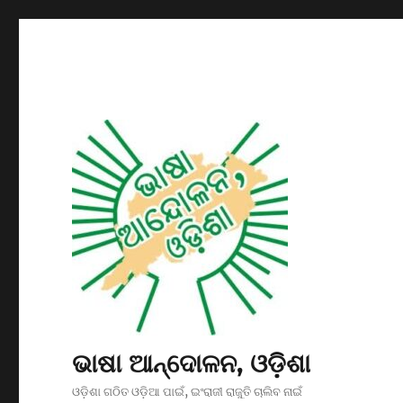
ଭାଷା ଆନ୍ଦୋଳନ, ଓଡ଼ିଶା
ଓଡ଼ିଶା ଗଠିତ ଓଡ଼ିଆ ପାଇଁ, ଇଂରାଜୀ ରାଜୁତି ଚାଲିବ ନାଇଁ