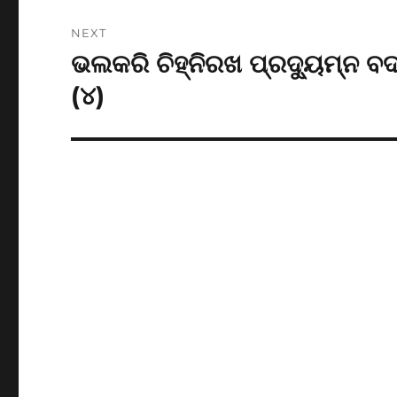
NEXT
ଭଲକରି ଚିହ୍ନିରଖ ପ୍ରଦ୍ୟୁମ୍ନ ବ
Next
post:
(୪)