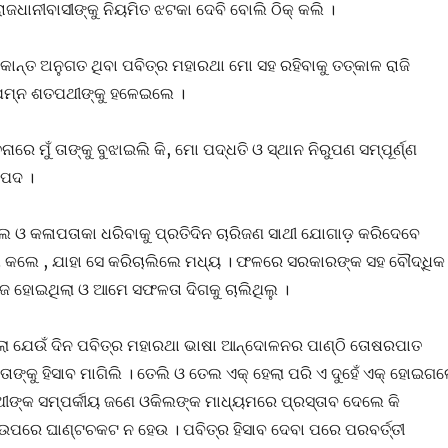
ଜଧାନୀବାସୀଙ୍କୁ ନିୟମିତ ଝଟକା ଦେବି ବୋଲି ଠିକ୍ କଲି ।
ନ୍ତ ଅନୁଗତ ଥିବା ପବିତ୍ର ମହାରଥା ମୋ ସହ ରହିବାକୁ ତତ୍କାଳ ରାଜି
ୁମ୍ନ ଶତପଥୀଙ୍କୁ ହଳେଇଲେ ।
େ ମୁଁ ତାଙ୍କୁ ବୁଝାଇଲି କି, ମୋ ପଦ୍ଧତି ଓ ସ୍ଥାନ ନିରୁପଣ ସମ୍ପୂର୍ଣ୍ଣ
ାପଦ ।
ଲେ ଓ କଳାପତାକା ଧରିବାକୁ ପ୍ରତିଦିନ ଚାରିଜଣ ସାଥୀ ଯୋଗାଡ଼ କରିଦେବେ
ାଶ କଲେ , ଯାହା ସେ କରିଚାଲିଲେ ମଧ୍ୟ । ଫଳରେ ସରକାରଙ୍କ ସହ ବୌଦ୍ଧିକ
ଜ ହୋଇଥିଲା ଓ ଆମେ ସଫଳତା ଦିଗକୁ ଚାଲିଥିଲୁ ।
ଲା ଯେଉଁ ଦିନ ପବିତ୍ର ମହାରଥା ଭାଷା ଆନ୍ଦୋଳନର ପାଣ୍ଠି ତୋଷରପାତ
 ଓ ତାଙ୍କୁ ହିସାବ ମାଗିଲି । ତେଲି ଓ ତେଲ ଏକ୍ ହେଲା ପରି ଏ ଦୁହେଁ ଏକ୍ ହୋଇଗ
ୀଙ୍କ ସମ୍ପର୍କୀୟ ଜଣେ ଓକିଲଙ୍କ ମାଧ୍ୟମରେ ପ୍ରସ୍ତାବ ଦେଲେ କି
ଉପରେ ଘାଣ୍ଟଚକଟ ନ ହେଉ । ପବିତ୍ର ହିସାବ ଦେବା ପରେ ପରବର୍ତ୍ତୀ