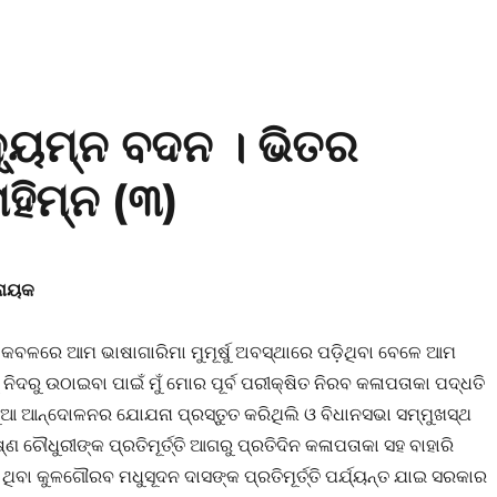
୍ୟୁମ୍ନ ବଦନ । ଭିତର
ହିମ୍ନ (୩)
ଟନାୟକ
 କବଳରେ ଆମ ଭାଷାଗାରିମା ମୁମୂର୍ଷୁ ଅବସ୍ଥାରେ ପଡ଼ିଥିବା ବେଳେ ଆମ
 ନିଦରୁ ଉଠାଇବା ପାଇଁ ମୁଁ ମୋର ପୂର୍ବ ପରୀକ୍ଷିତ ନିରବ କଳାପତାକା ପଦ୍ଧତି
ଆ ଆନ୍ଦୋଳନର ଯୋଯନା ପ୍ରସ୍ତୁତ କରିଥିଲି ଓ ବିଧାନସଭା ସମ୍ମୁଖସ୍ଥ
 ଚୌଧୁରୀଙ୍କ ପ୍ରତିମୂର୍ତ୍ତି ଆଗରୁ ପ୍ରତିଦିନ କଳାପତାକା ସହ ବାହାରି
ିବା କୁଳଗୌରବ ମଧୁସୂଦନ ଦାସଙ୍କ ପ୍ରତିମୂର୍ତ୍ତି ପର୍ଯ୍ୟନ୍ତ ଯାଇ ସରକାର