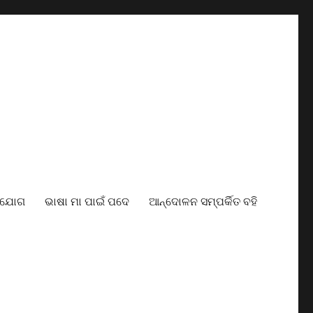
ାଯୋଗ
ଭାଷା ମା ପାଇଁ ପଦେ
ଆନ୍ଦୋଳନ ସମ୍ପର୍କିତ ବହି