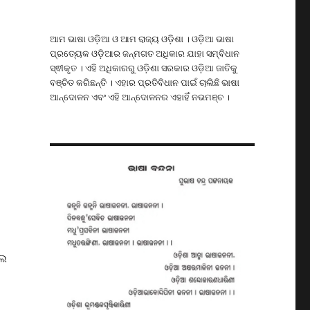
ଆମ ଭାଷା ଓଡ଼ିଆ ଓ ଆମ ରାଜ୍ୟ ଓଡ଼ିଶା । ଓଡ଼ିଆ ଭାଷା
ପ୍ରତ୍ୟେକ ଓଡ଼ିଆର ଜନ୍ମଗତ ଅଧିକାର ଯାହା ସମ୍ବିଧାନ
ସ୍ଵୀକୃତ । ଏହି ଅଧିକାରରୁ ଓଡ଼ିଶା ସରକାର ଓଡ଼ିଆ ଜାତିକୁ
ବଞ୍ଚିତ କରିଛନ୍ତି । ଏହାର ପ୍ରତିବିଧାନ ପାଇଁ ଚାଲିଛି ଭାଷା
ଆନ୍ଦୋଳନ ଏବଂ ଏହି ଆନ୍ଦୋଳନର ଏହାହିଁ ନଭମଞ୍ଚ ।
ଲେ