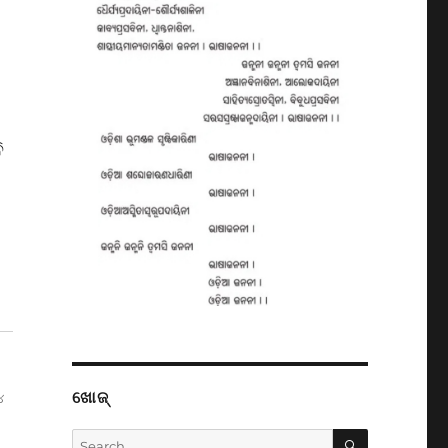
ି
ଖୋଜ୍
୪
SEARCH
Search