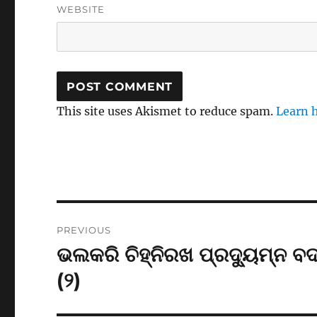
WEBSITE
This site uses Akismet to reduce spam.
Learn 
Post
PREVIOUS
navigation
ଭଲକରି ଚିହ୍ନିରଖ ପ୍ରଦ୍ୟୁମ୍ନ ବ
Previous
post:
(୨)