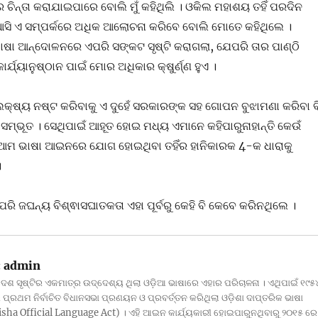
 ଚିନ୍ତା କରାଯାଇପାରେ ବୋଲି ମୁଁ କହିଥିଲି । ଓକିଲ ମହାଶୟ ତହିଁ ପରଦିନ
ସି ଏ ସମ୍ପର୍କରେ ଅଧିକ ଆଲୋଚନା କରିବେ ବୋଲି ମୋତେ କହିଥିଲେ ।
ୁ ଭାଷା ଆନ୍ଦୋଳନରେ ଏପରି ସଙ୍କଟ ସୃଷ୍ଟି କରାଗଲା, ଯେପରି ତାର ପାଣ୍ଠି
୍ୟାନୁଷ୍ଠାନ ପାଇଁ ମୋର ଅଧିକାର କ୍ଷୁର୍ଣ୍ଣ ହୁଏ ।
୍ଷ୍ୟ ନଷ୍ଟ କରିବାକୁ ଏ ଦୁହେଁ ସରକାରଙ୍କ ସହ ଗୋପନ ବୁଝାମଣା କରିବା ବ
ରୁ ସମ୍ଭୂତ । ସେଥିପାଇଁ ଆହୂତ ହୋଇ ମଧ୍ୟ ଏମାନେ କହିପାରୁନାହାନ୍ତି କେଉଁ
ଆମ ଭାଷା ଆଇନରେ ଯୋଗ ହୋଇଥିବା ତହିଁର ହାନିକାରକ 4-କ ଧାରାକୁ
।
ପରି ଜଘନ୍ୟ ବିଶ୍ଵାସଘାତକତା ଏହା ପୂର୍ବରୁ କେହି ବି କେବେ କରିନଥିଲେ ।
:
admin
ଦେଶ ସୃଷ୍ଟିର ଏକମାତ୍ର ଉଦ୍ଦେଶ୍ୟ ଥିଲା ଓଡ଼ିଆ ଭାଷାରେ ଏହାର ପରିଚାଳନା । ଏଥିପାଇଁ ୧୯୫
ପ୍ରଥମ ନିର୍ବାଚିତ ବିଧାନସଭା ପ୍ରଣୟନ ଓ ପ୍ରବର୍ତ୍ତନ କରିଥିଲା ଓଡ଼ିଶା ଦାପ୍ତରିକ ଭାଷା
ha Official Language Act) । ଏହି ଆଇନ କାର୍ଯ୍ୟକାରୀ ହୋଇପାରୁନଥିବାରୁ ୨୦୧୫ ରେ