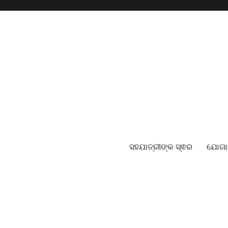
ସହଯାତ୍ରୀଙ୍କ ସ୍ଵର
ଯୋଗ