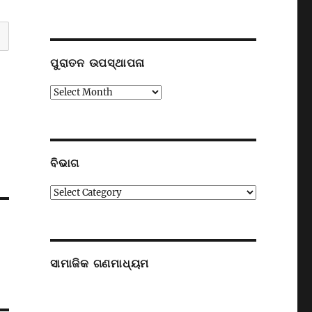
ପୁରାତନ ଉପସ୍ଥାପନା
ପୁରାତନ
ଉପସ୍ଥାପନା
ବିଭାଗ
ବିଭାଗ
ସାମାଜିକ ଗଣମାଧ୍ୟମ