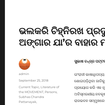
ଭଲକରି ଚିହ୍ନିରଖ ପ୍ରଦ
ଅଙ୍ଗାର ଯା’ର ବାହାର ମ
ସୁଭାଷ ଚନ୍ଦ୍ର ପଟ୍
Author
admin
ଇଂରାଜୀ ଭାଷାଧିପତ୍ୟ
Posted
September 25, 2018
ଶୋଇପଡ଼ିଥିବା ଜାତିକୁ
on
Categories
Current Topic
,
Literature of
ପ୍ରୟୋଗ କରି ଏକ ନୂ
the MOVEMENT
,
Persons
,
ଅବିସ୍ମରଣୀୟ ନବକୃଷ୍ଣ
Subhas Chandra
ରାଜଭବନ ସମ୍ମୁଖରେ ଥ
Pattanayak
,