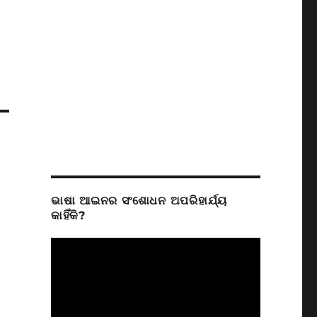
ଭାଷା ଆଇନର ସଂଶୋଧନ ଅପରିହାର୍ଯ୍ୟ
କାହିଁକି?