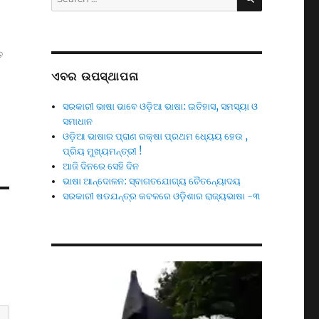
for:
ତ
ଏବର ଉପସ୍ଥାପନା
ସରକାରୀ ଭାଷା ଭାବେ ଓଡ଼ିଆ ଭାଷା: ଇତିହାସ, ସମସ୍ୟା ଓ
ସମାଧାନ
ଓଡ଼ିଆ ଭାଷାର ପ୍ରାଣ ରକ୍ଷା ପ୍ରଥମ ଧ୍ୟେୟ ହେଉ ,
ପ୍ରିୟ ମୁଖ୍ୟମନ୍ତ୍ରୀ !
ଆଜି ଦିନରେ ସେହି ଦିନ
ଭାଷା ଆନ୍ଦୋଳନ: ସ୍ବାଗତଯୋଗ୍ୟ ଚୈତନ୍ୟୋଦୟ
ସରକାରୀ ଷଡଯନ୍ତ୍ର କବଳରେ ଓଡ଼ିଶାର ରାଜ୍ୟଭାଷା -୩
Video
Player