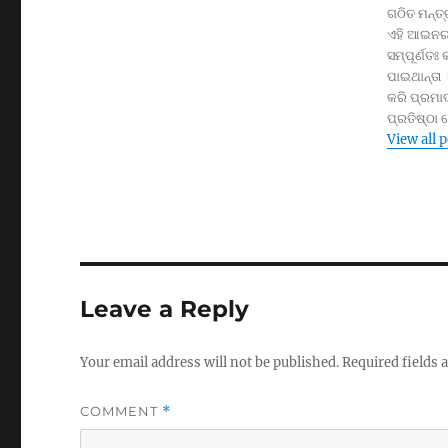
ଗଠିତ ମନ୍ତ
ଏହି ଆଇନର 
ସମ୍ପୂର୍ଣତଃ
ପାଇଥାନ୍ତା 
କରି ପ୍ରମାଦ
ପ୍ରତିଷ୍ଠା
View all 
Leave a Reply
Your email address will not be published.
Required fields
COMMENT
*