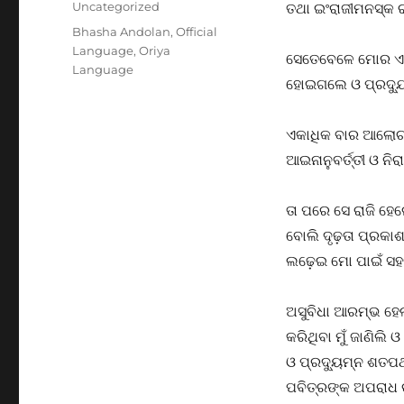
Uncategorized
ତଥା ଇଂରାଜୀମନସ୍କ ରା
Tags
Bhasha Andolan
,
Official
Language
,
Oriya
ସେତେବେଳେ ମୋର ଏକା
Language
ହୋଇଗଲେ ଓ ପ୍ରଦ୍ଯ
ଏକାଧିକ ବାର ଆଲୋଚନାର
ଆଇନାନୁବର୍ତ୍ତୀ ଓ ନିର
ତା ପରେ ସେ ରାଜି ହେ
ବୋଲି ଦୃଢ଼ତା ପ୍ରକ
ଲଢ଼େଇ ମୋ ପାଇଁ ସହ
ଅସୁବିଧା ଆରମ୍ଭ ହେ
କରିଥିବା ମୁଁ ଜାଣିଲି
ଓ ପ୍ରଦ୍ୟୁମ୍ନ ଶତପଥ
ପବିତ୍ରଙ୍କ ଅପରାଧ 