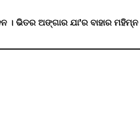
ଦନ । ଭିତର ଅଙ୍ଗାର ଯା’ର ବାହାର ମହିମ୍ନ