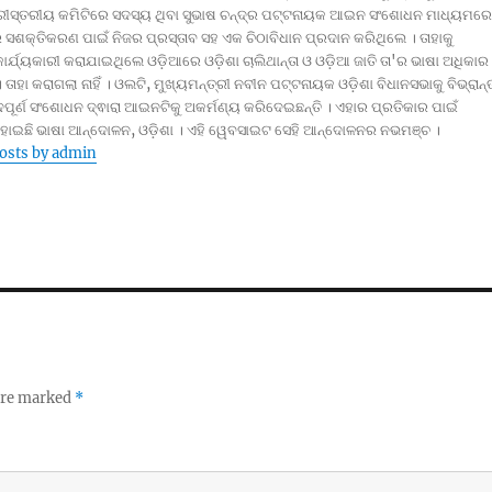
୍ରୀସ୍ତରୀୟ କମିଟିରେ ସଦସ୍ୟ ଥିବା ସୁଭାଷ ଚନ୍ଦ୍ର ପଟ୍ଟନାୟକ ଆଇନ ସଂଶୋଧନ ମାଧ୍ୟମରେ
ସଶକ୍ତିକରଣ ପାଇଁ ନିଜର ପ୍ରସ୍ତାବ ସହ ଏକ ଚିଠାବିଧାନ ପ୍ରଦାନ କରିଥିଲେ । ତାହାକୁ
 କାର୍ଯ୍ୟକାରୀ କରାଯାଇଥିଲେ ଓଡ଼ିଆରେ ଓଡ଼ିଶା ଚାଲିଥାନ୍ତା ଓ ଓଡ଼ିଆ ଜାତି ତା'ର ଭାଷା ଅଧିକାର
। ତାହା କରାଗଲା ନାହିଁ । ଓଲଟି, ମୁଖ୍ୟମନ୍ତ୍ରୀ ନବୀନ ପଟ୍ଟନାୟକ ଓଡ଼ିଶା ବିଧାନସଭାକୁ ବିଭ୍ରାନ୍
ପୂର୍ଣ ସଂଶୋଧନ ଦ୍ଵାରା ଆଇନଟିକୁ ଅକର୍ମଣ୍ୟ କରିଦେଇଛନ୍ତି । ଏହାର ପ୍ରତିକାର ପାଇଁ
 ହୋଇଛି ଭାଷା ଆନ୍ଦୋଳନ, ଓଡ଼ିଶା । ଏହି ୱେବସାଇଟ ସେହି ଆନ୍ଦୋଳନର ନଭମଞ୍ଚ ।
posts by admin
 are marked
*