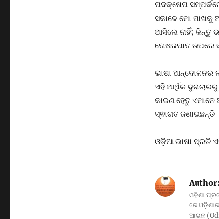
ପଦକ୍ଷେପ ସମ୍ପର୍କରେ
ସକାଳେ ମୋ ପାଖକୁ ଆ
ଆସିଲେ ନାହିଁ; କିନ୍ତ
ତୋଷରପାତ ଉପରେ କାର୍ଯ
ଭାଷା ଆନ୍ଦୋଳନର ଲକ
ଏହି ଆର୍ଥିକ ଦୁରାଚାର
କାରଣ ହେତୁ ଏମାନେ 
ସ୍ଵାଗତ ଜଣାଇଛନ୍ତି 
ଓଡ଼ିଆ ଭାଷା ପ୍ରତି ଏ
Author
ଓଡ଼ିଶା ପ୍ର
ରେ ଓଡ଼ିଶାର 
ଆଇନ (Odis