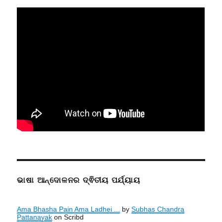
ଭାଷା ଆନ୍ଦୋଳନର ଦ୍ଵିତୀୟ ପର୍ଯ୍ୟାୟ
Ama Bhasha Pain Ama Ladhei ...
by
Subhas Chandra
Pattanayak
on Scribd