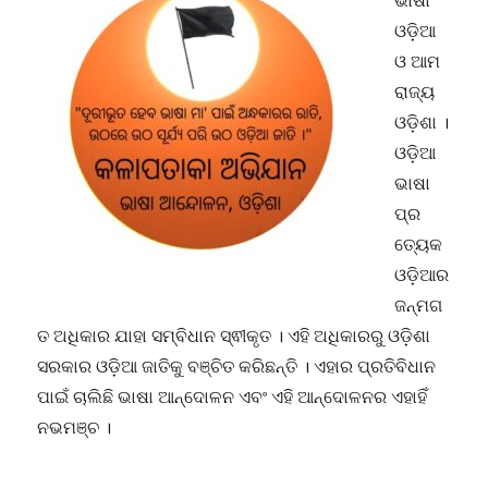
ଭାଷା
ଓଡ଼ିଆ
ଓ ଆମ
ରାଜ୍ୟ
ଓଡ଼ିଶା ।
ଓଡ଼ିଆ
ଭାଷା
ପ୍ର
ତ୍ୟେକ
ଓଡ଼ିଆର
ଜନ୍ମଗ
ତ ଅଧିକାର ଯାହା ସମ୍ବିଧାନ ସ୍ଵୀକୃତ । ଏହି ଅଧିକାରରୁ ଓଡ଼ିଶା
ସରକାର ଓଡ଼ିଆ ଜାତିକୁ ବଞ୍ଚିତ କରିଛନ୍ତି । ଏହାର ପ୍ରତିବିଧାନ
ପାଇଁ ଚାଲିଛି ଭାଷା ଆନ୍ଦୋଳନ ଏବଂ ଏହି ଆନ୍ଦୋଳନର ଏହାହିଁ
ନଭମଞ୍ଚ ।