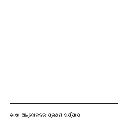
ଭାଷା ଆନ୍ଦୋଳନର ପ୍ରଥମ ପର୍ଯ୍ୟାୟ