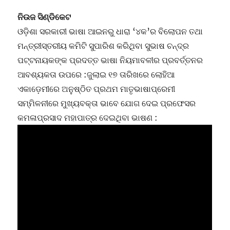
ନିଉଜ ସିଣ୍ଡିକେଟ
ଓଡ଼ିଶା ସରକାରୀ ଭାଷା ଆଇନରୁ ଧାରା ‘୪କ’ର ବିଲୋପନ ତଥା
ମନ୍ତ୍ରୀସ୍ତରୀୟ କମିଟି ସୁପାରିଶ କରିଥିବା ସୁଭାଷ ଚନ୍ଦ୍ର
ପଟ୍ଟନାୟକଙ୍କ ପ୍ରଦତ୍ତ ଭାଷା ନିୟମାବଳୀର ପ୍ରବର୍ତ୍ତନର
ଆବଶ୍ୟକତା ଉପରେ :ଜୁଲାଇ ୧୭ ତାରିଖରେ ଲୋହିଆ
ଏକାଡ଼େମୀରେ ଅନୁଷ୍ଠିତ ପ୍ରଥମ ମାତୃଭାଷାପ୍ରେମୀ
ସମ୍ମିଳନୀରେ ମୁଖ୍ୟବକ୍ତା ଭାବେ ଯୋଗ ଦେଇ ପ୍ରଫେସର
କମଳାପ୍ରସାଦ ମହାପାତ୍ର ଦେଇଥିବା ଭାଷଣ :