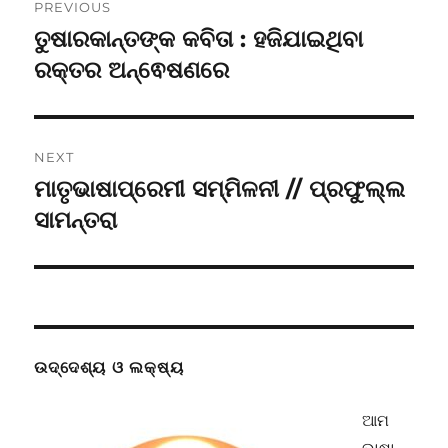
PREVIOUS
navigation
ତୁଷାରକାନ୍ତଙ୍କ କବିତା : ହଜିଯାଇଥିବା
Previous
post:
ରକ୍ତର ଅନ୍ଵେଷଣରେ
NEXT
ମାତୃଭାଷାପ୍ରେମୀ ସମ୍ମିଳନୀ // ପ୍ରଫୁଲ୍ଲ
Next
post:
ସାମନ୍ତରା
ଉଦ୍ଦେଶ୍ୟ ଓ ଲକ୍ଷ୍ୟ
ଆମ