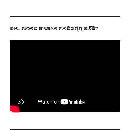
ଭାଷା ଆଇନର ସଂଶୋଧନ ଅପରିହାର୍ଯ୍ୟ କାହିଁକି?