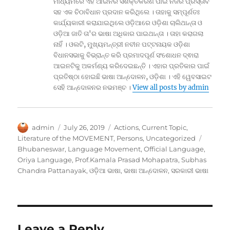
ମାଧ୍ୟମରେ ଏହି ଆଇନର ସଶକ୍ତିକରଣ ପାଇଁ ନିଜର ପ୍ରସ୍ତାବ
ସହ ଏକ ଚିଠାବିଧାନ ପ୍ରଦାନ କରିଥିଲେ । ତାହାକୁ ସମ୍ପୂର୍ଣତଃ
କାର୍ଯ୍ୟକାରୀ କରାଯାଇଥିଲେ ଓଡ଼ିଆରେ ଓଡ଼ିଶା ଚାଲିଥାନ୍ତା ଓ
ଓଡ଼ିଆ ଜାତି ତା'ର ଭାଷା ଅଧିକାର ପାଇଥାନ୍ତା । ତାହା କରାଗଲା
ନାହିଁ । ଓଲଟି, ମୁଖ୍ୟମନ୍ତ୍ରୀ ନବୀନ ପଟ୍ଟନାୟକ ଓଡ଼ିଶା
ବିଧାନସଭାକୁ ବିଭ୍ରାନ୍ତ କରି ପ୍ରମାଦପୂର୍ଣ ସଂଶୋଧନ ଦ୍ଵାରା
ଆଇନଟିକୁ ଅକର୍ମଣ୍ୟ କରିଦେଇଛନ୍ତି । ଏହାର ପ୍ରତିକାର ପାଇଁ
ପ୍ରତିଷ୍ଠା ହୋଇଛି ଭାଷା ଆନ୍ଦୋଳନ, ଓଡ଼ିଶା । ଏହି ୱେବସାଇଟ
ସେହି ଆନ୍ଦୋଳନର ନଭମଞ୍ଚ ।
View all posts by admin
Author
Posted
Categories
admin
July 26, 2019
Actions
,
Current Topic
,
on
Tags
Literature of the MOVEMENT
,
Persons
,
Uncategorized
Bhubaneswar
,
Language Movement
,
Official Language
,
Oriya Language
,
Prof.Kamala Prasad Mohapatra
,
Subhas
Chandra Pattanayak
,
ଓଡ଼ିଆ ଭାଷା
,
ଭାଷା ଆନ୍ଦୋଳନ
,
ସରକାରୀ ଭାଷା
Leave a Reply