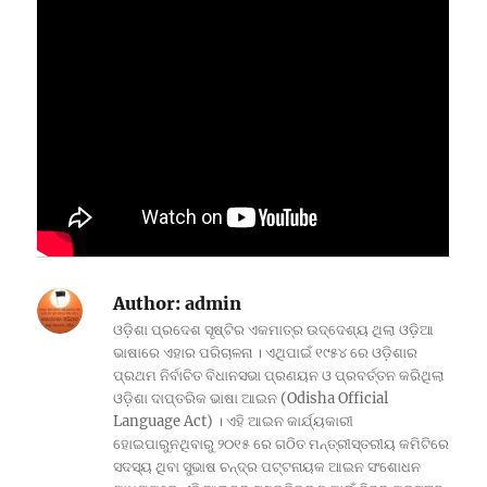
Author:
admin
ଓଡ଼ିଶା ପ୍ରଦେଶ ସୃଷ୍ଟିର ଏକମାତ୍ର ଉଦ୍ଦେଶ୍ୟ ଥିଲା ଓଡ଼ିଆ
ଭାଷାରେ ଏହାର ପରିଚାଳନା । ଏଥିପାଇଁ ୧୯୫୪ ରେ ଓଡ଼ିଶାର
ପ୍ରଥମ ନିର୍ବାଚିତ ବିଧାନସଭା ପ୍ରଣୟନ ଓ ପ୍ରବର୍ତ୍ତନ କରିଥିଲା
ଓଡ଼ିଶା ଦାପ୍ତରିକ ଭାଷା ଆଇନ (Odisha Official
Language Act) । ଏହି ଆଇନ କାର୍ଯ୍ୟକାରୀ
ହୋଇପାରୁନଥିବାରୁ ୨୦୧୫ ରେ ଗଠିତ ମନ୍ତ୍ରୀସ୍ତରୀୟ କମିଟିରେ
ସଦସ୍ୟ ଥିବା ସୁଭାଷ ଚନ୍ଦ୍ର ପଟ୍ଟନାୟକ ଆଇନ ସଂଶୋଧନ