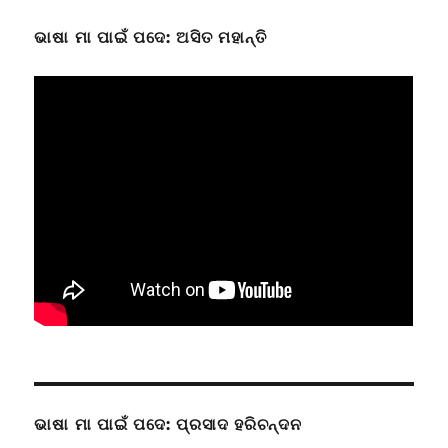
ଭାଷା ମା ପାଇଁ ପଦେ: ଅସିତ ମହାନ୍ତି
ଭାଷା ମା ପାଇଁ ପଦେ: ପ୍ରସାଦ ହରିଚନ୍ଦନ