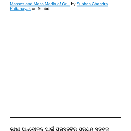
Masses and Mass Media of Or...
by
Subhas Chandra
Pattanayak
on Scribd
ଭାଷା ଆନ୍ଦୋଳନ ପାଇଁ ପ୍ରସ୍ତୁତିର ପ୍ରଥମ ସ୍ତବକ