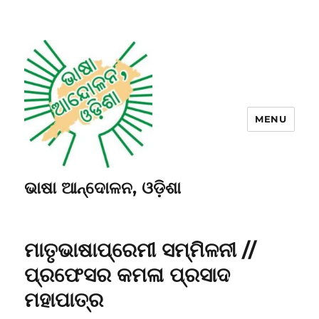
MENU
ଭାଷା ଆନ୍ଦୋଳନ, ଓଡ଼ିଶା
ମାତୃଭାଷାପ୍ରେମୀ ସମ୍ମିଳନୀ //
ପ୍ରଫେସର କମଳା ପ୍ରସାଦ
ମହାପାତ୍ର