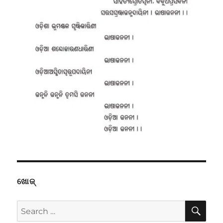
ଖୋଜ୍
SE
Search
for: