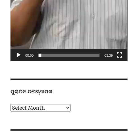
00:00
03:39
ପୁରାତନ ଉପସ୍ଥାପନା
ପୁରାତନ
ଉପସ୍ଥାପନା