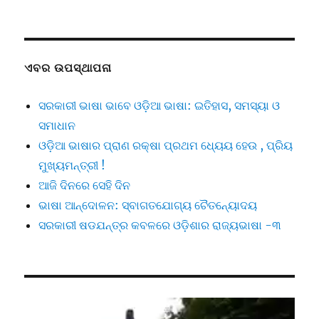
ଏବର ଉପସ୍ଥାପନା
ସରକାରୀ ଭାଷା ଭାବେ ଓଡ଼ିଆ ଭାଷା: ଇତିହାସ, ସମସ୍ୟା ଓ
ସମାଧାନ
ଓଡ଼ିଆ ଭାଷାର ପ୍ରାଣ ରକ୍ଷା ପ୍ରଥମ ଧ୍ୟେୟ ହେଉ , ପ୍ରିୟ
ମୁଖ୍ୟମନ୍ତ୍ରୀ !
ଆଜି ଦିନରେ ସେହି ଦିନ
ଭାଷା ଆନ୍ଦୋଳନ: ସ୍ବାଗତଯୋଗ୍ୟ ଚୈତନ୍ୟୋଦୟ
ସରକାରୀ ଷଡଯନ୍ତ୍ର କବଳରେ ଓଡ଼ିଶାର ରାଜ୍ୟଭାଷା -୩
Video