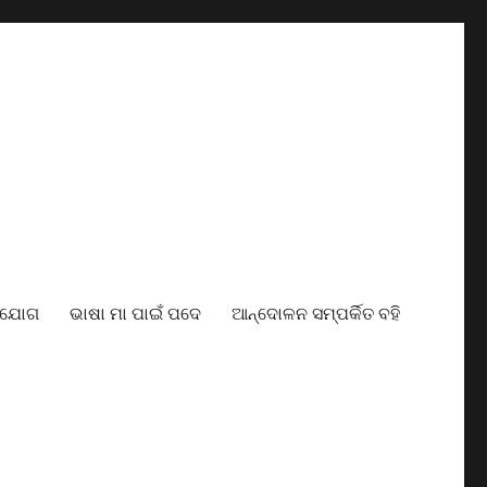
ାଯୋଗ
ଭାଷା ମା ପାଇଁ ପଦେ
ଆନ୍ଦୋଳନ ସମ୍ପର୍କିତ ବହି