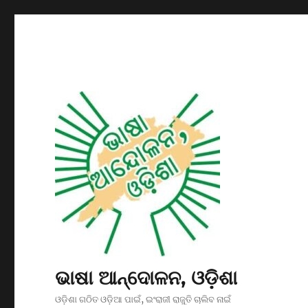
ଭାଷା ଆନ୍ଦୋଳନ, ଓଡ଼ିଶା
ଓଡ଼ିଶା ଗଠିତ ଓଡ଼ିଆ ପାଇଁ, ଇଂରାଜୀ ରାଜୁତି ଚାଲିବ ନାଇଁ