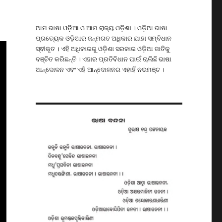
ଆମ ଭାଷା ଓଡ଼ିଆ ଓ ଆମ ରାଜ୍ୟ ଓଡ଼ିଶା । ଓଡ଼ିଆ ଭାଷା
ପ୍ରତ୍ୟେକ ଓଡ଼ିଆର ଜନ୍ମଗତ ଅଧିକାର ଯାହା ସମ୍ବିଧାନ
ସ୍ଵୀକୃତ । ଏହି ଅଧିକାରରୁ ଓଡ଼ିଶା ସରକାର ଓଡ଼ିଆ ଜାତିକୁ
ବଞ୍ଚିତ କରିଛନ୍ତି । ଏହାର ପ୍ରତିବିଧାନ ପାଇଁ ଚାଲିଛି ଭାଷା
ଆନ୍ଦୋଳନ ଏବଂ ଏହି ଆନ୍ଦୋଳନର ଏହାହିଁ ନଭମଞ୍ଚ ।