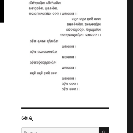
ଖୋଜ୍
SEARCH
Search