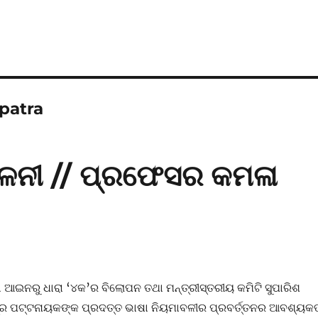
patra
ମିଳନୀ // ପ୍ରଫେସର କମଳା
 ଆଇନରୁ ଧାରା ‘୪କ’ର ବିଲୋପନ ତଥା ମନ୍ତ୍ରୀସ୍ତରୀୟ କମିଟି ସୁପାରିଶ
ଦ୍ର ପଟ୍ଟନାୟକଙ୍କ ପ୍ରଦତ୍ତ ଭାଷା ନିୟମାବଳୀର ପ୍ରବର୍ତ୍ତନର ଆବଶ୍ୟକତ