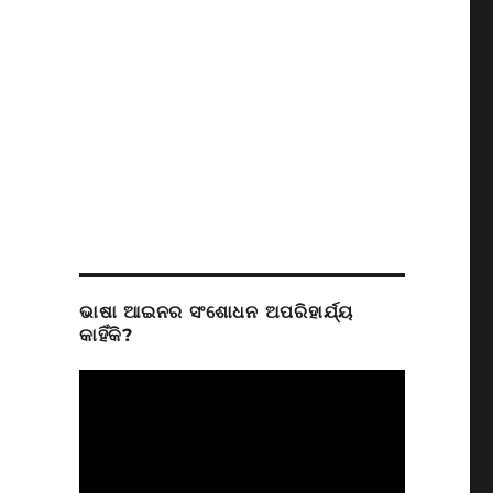
ଭାଷା ଆଇନର ସଂଶୋଧନ ଅପରିହାର୍ଯ୍ୟ
କାହିଁକି?