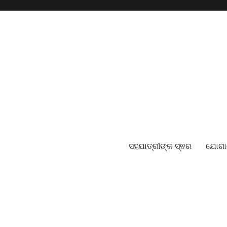
ସହଯାତ୍ରୀଙ୍କ ସ୍ଵର
ଯୋଗ