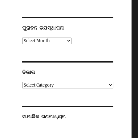
ପୁରାତନ ଉପସ୍ଥାପନା
ପୁରାତନ
ଉପସ୍ଥାପନା
ବିଭାଗ
ବିଭାଗ
ସାମାଜିକ ଗଣମାଧ୍ୟମ