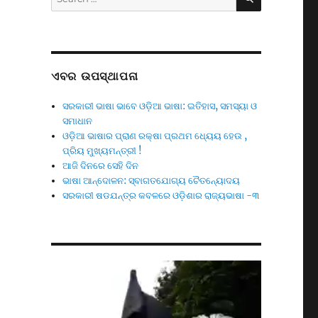
for:
ଏବର ଉପସ୍ଥାପନା
ସରକାରୀ ଭାଷା ଭାବେ ଓଡ଼ିଆ ଭାଷା: ଇତିହାସ, ସମସ୍ୟା ଓ
ସମାଧାନ
ଓଡ଼ିଆ ଭାଷାର ପ୍ରାଣ ରକ୍ଷା ପ୍ରଥମ ଧ୍ୟେୟ ହେଉ ,
ପ୍ରିୟ ମୁଖ୍ୟମନ୍ତ୍ରୀ !
ଆଜି ଦିନରେ ସେହି ଦିନ
ଭାଷା ଆନ୍ଦୋଳନ: ସ୍ବାଗତଯୋଗ୍ୟ ଚୈତନ୍ୟୋଦୟ
ସରକାରୀ ଷଡଯନ୍ତ୍ର କବଳରେ ଓଡ଼ିଶାର ରାଜ୍ୟଭାଷା -୩
Video
Player