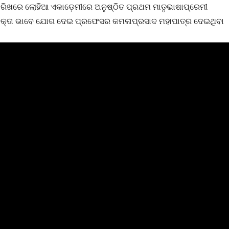
ାରିଖରେ ଲୋହିଆ ଏକାଡ଼େମୀରେ ଅନୁଷ୍ଠିତ ପ୍ରଥମ ମାତୃଭାଷାପ୍ରେମୀ
ବକ୍ତା ଭାବେ ଯୋଗ ଦେଇ ପ୍ରଫେସର କମଳାପ୍ରସାଦ ମହାପାତ୍ର ଦେଇଥିବା