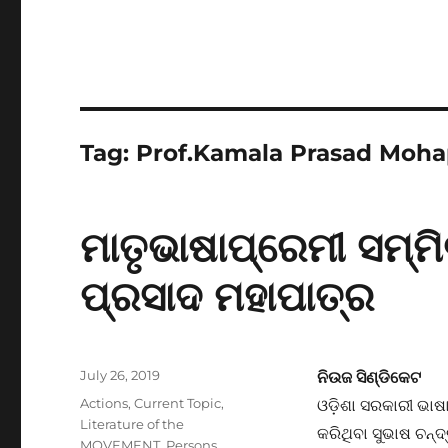
Tag:
Prof.Kamala Prasad Moha
ମାତୃଭାଷାପ୍ରେମୀ ସମ୍
ପ୍ରସାଦ ମହାପାତ୍ର
Posted
July 26, 2019
ନିଉଜ ସିଣ୍ଡିକେଟ
on
Categories
Actions
,
Current Topic
,
ଓଡ଼ିଶା ସରକାରୀ ଭାଷା
Literature of the
କରିଥିବା ସୁଭାଷ ଚନ୍
MOVEMENT
,
Persons
,