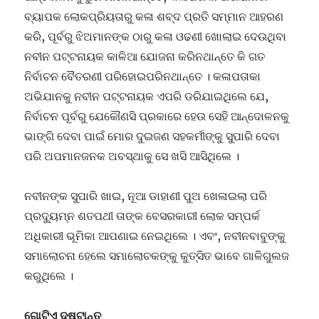
ବ୍ୟାପକ ଲୋକପ୍ରିୟତାରୁ କଳା ଶବ୍ଦ ପ୍ରତି ସମ୍ମାନ ଆହରଣ
କରି, ପୂର୍ବରୁ ଝିଅମାନଙ୍କ ଠାରୁ କଳା ଓଢଣୀ ଖୋଲାଇ ଦେଉଥିବା
ନବୀନ ପଟ୍ଟନାୟକ କାଳିଆ ଯୋଜନା କରିନଥାନ୍ତେ କି ଗତ
ନିର୍ବାଚନ ବୈତରଣୀ ପରିହୋଇପରିନଥାନ୍ତେ । କଳାପତାକା
ଅଭିଯାନକୁ ନବୀନ ପଟ୍ଟନାୟକ ଏପରି ଡରିଯାଇଥିଲେ ଯେ,
ନିର୍ବାଚନ ପୂର୍ବରୁ ଯେକୌଣସି ପ୍ରକାରେ ହେଉ ସେହି ଆନ୍ଦୋଳନକୁ
ଭାଙ୍ଗି ଦେବା ପାଇଁ ମୋର ଦୁଇଜଣ ସହକର୍ମୀଙ୍କୁ ସୁପାରି ଦେବା
ପରି ଅପମାନଜନକ ଅବସ୍ଥାକୁ ସେ ଖସି ଆସିଥିଲେ ।
ନବୀନଙ୍କ ସୁପାରି ଖାଇ, ନୂଆ ଡାହାଣୀ ପୁଅ ଖେଳାଇଲା ପରି
ପ୍ରଦ୍ୟୁମ୍ନ ଶତପଥୀ ତାଙ୍କ ବେସରକାରୀ ଲୋକ ସମ୍ପର୍କ
ଅଧିକାରୀ ଭୂମିକା ଆପଣାଇ ନେଇଥିଲେ । ଏବଂ, ନବୀନବାବୁଙ୍କୁ
ସମାଲୋଚନା ହେଲେ ସମାଲୋଚକଙ୍କୁ କୁତ୍ସିତ ଭାବେ ଗାଳିଗୁଲଜ
କରୁଥିଲେ ।
ଗୋଟିଏ ଦୃଷ୍ଟାନ୍ତ