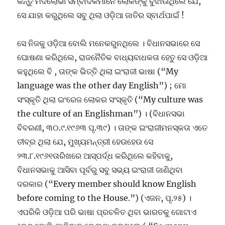
କିନ୍ତୁ ମଦଲୋଭୀ ସମ୍ବାଦିକମାନେ ଲୋକଙ୍କୁ ବୁଝାଉଥିଲେ ଯେ,
ସେ ଯାହା କରୁଥିଲେ ସବୁ ଥିଲା ଓଡ଼ିଆ ଜାତିର ସ୍ବାର୍ଥପାଇଁ !
ସେ ନିଜକୁ ଓଡ଼ିଆ ବୋଲି ମନେକରୁନଥିଲେ । ବିଧାନସଭାରେ ସେ
ଘୋଷଣା କରିଥିଲେ, ରାଜନୈତିକ ବାଧ୍ୟବାଧକତା ହେତୁ ସେ ଓଡ଼ିଆ
କହୁଥିଲେ ବି , ତାଙ୍କ ଭିତ୍ତି ଥିଲା ଇଂରାଜୀ ଭାଷା (“My
language was the other day English”) ; ମୋ
ସଂସ୍କୃତି ଥିଲା ଇଂରେଜ ଲୋକର ସଂସ୍କୃତି (“My culture was
the culture of an Englishman”) । (ବିଧାନସଭା
ବିବରଣୀ, ୩୦.୯.୧୯୬୩ ପୃ.୩୯) । ତାଙ୍କ ଇଂରାଜୀମନସ୍କତା ଏତେ
ତୀବ୍ର ଥିଲା ଯେ, ମୁଖ୍ୟମନ୍ତ୍ରୀ ହେଉହେଉ ସେ
୨୩.୮.୧୯୬୧ତାରିଖରେ ଆସ୍ପର୍ଦ୍ଧ କରିଥିଲେ କହିବାକୁ,
ବିଧାନସଭାକୁ ଆସିବା ପୂର୍ବରୁ ସବୁ ସଭ୍ୟ ଇଂରାଜୀ ଜାଣିଥିବା
ଦରକାର (“Every member should know English
before coming to the House.”) (ଏଜନ, ପୃ.୨୫) ।
ଏପରିକି ଓଡ଼ିଆ ପରି ଭାଷା ପ୍ରଚଳିତ ଥିବା ଭାରତକୁ ଗୋଟାଏ