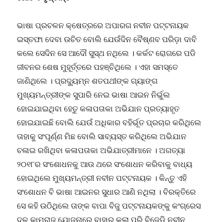
ଭାଷା ପ୍ରଚଳନ କ୍ଷେତ୍ରରେ ଅପାରଗ ନବୀନ ପଟ୍ଟନାୟକ
ଇସ୍ତଫା ଦେବା ଉଚିତ ବୋଲି ଯେଉଁଦିନ ବୈଷ୍ଣବ ପରିଡ଼ା ଦାବି
କଲେ ସେଦିନ ସେ ଆଦୌ ସୁସ୍ଥ ନଥିଲେ । କର୍କଟ ରୋଗରେ ପଡି
ଜୀବନର ଶେଷ ମୁହୂର୍ତ୍ତରେ ପହଞ୍ଚିଥିଲେ । ଏହା ସମସ୍ତେ
ଜାଣିଥିଲେ । ପ୍ରଦ୍ୟୁମ୍ନ ଶତପଥୀଙ୍କ ଗ୍ୟାଙ୍ଗ
ମୁଖ୍ୟମନ୍ତ୍ରୀଙ୍କ ସୁପାରି ନେଇ ଭାଷା ଆଇନ ନିର୍ଭୁଲ
ହୋଇଯାଇଥିବା ହେତୁ କଳାପତାକା ଅଭିଯାନ ପ୍ରତ୍ୟାହୃତ
ହୋଇଯାଇଛି ବୋଲି ଯେଉଁ ଅଧିକାର ବହିର୍ଭୂତ ପ୍ରଚାର କରିଥିଲେ
ତାହାକୁ ସଂପୂର୍ଣ୍ଣ ମିଛ ବୋଲି ସାବ୍ୟସ୍ତ କରିଥିଲେ ଅଭିଯାନ
ଚଳାଇ ରଖିଥିବା କଳାପତାକା ଅଭିଯାତ୍ରୀମାନେ । ଅଗତ୍ୟା
୨୦୧୮ର ସଂଶୋଧନକୁ ଆଉ ଥରେ ସଂଶୋଧନ କରିବାକୁ ବାଧ୍ୟ
ହୋଇଥିଲେ ମୁଖ୍ୟମନ୍ତ୍ରୀ ନବୀନ ପଟ୍ଟନାୟକ । କିନ୍ତୁ ଏହି
ସଂଶୋଧନ ବି ଭାଷା ଆଇନର ସୁଧାର ଆଣି ନଥିଲା । ବିରକ୍ତିରେ
ସେ କହି ଉଠିଥିଲେ ତାଙ୍କ ବାପା ବିଜୁ ପଟ୍ଟନାୟକଙ୍କୁ କଂଗ୍ରେସ
ଦଳ କାମରାଜ ଯୋଜନାରେ ବାହାର କଲା ପରି ବିଜେଡି ନବୀନ