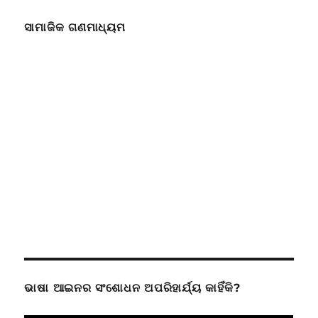
ସାମାଜିକ ଗଣମାଧ୍ୟମ
ଭାଷା ଆଇନର ସଂଶୋଧନ ଅପରିହାର୍ଯ୍ୟ କାହିଁକି?