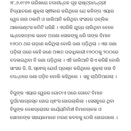
୨୮.୬.୧୯୬୨ ତାରିଖରେ ତଦାନୀନ୍ତନ ଗୃହ ରାଷ୍ଟ୍ରମନ୍ତ୍ରୀ
ବିଦ୍ୟାଚରଣ ଶୁକ୍ଲା ସ୍ଵୀକାର କରିଥିଲେ ଯେ କଳିଙ୍ଗ ଏୟାର
ୱେଜ ନାନା ଠକାମି ଓ ଜାଲିଆତି କରିଥିବା ସଂସଦର ପବ୍ଲିକ
ଆକାଉଣ୍ଟସ କମିଟି ଧରିଛି । ଏପରିକି ଯୁଦ୍ଧ ଚାଲିଥିବା ବେଳେ
ସନ୍ଦେହାତ୍ମକ ଭାବେ ଅଜଣା ଲୋକଙ୍କୁ ଧରି ତାଙ୍କ ବିମାନ
୧୬୦୦ ଥର ଉଡ଼ାଣ କରିଥିଲା ବୋଲି ଜଣା ପଡ଼ିଥିଲା । ଏହା ଜଣା
ପଡ଼ିଲା ପରେ କେହି ଜଣେ ଅଜ୍ଞାତ ପଦାଧିକାରୀ ୧୬୦୦କୁ ୨୦୦ରେ
ବଦଳାଇଥିବା ବି ଜଣା ପଡ଼ିଥିଲା । ଏହି ଜାଲିଆତି କିଏ କରିଛି ବୋଲି
ସାଂସଦ ଜି. ଜି. ସ୍ଵେଲ୍ ଯେଉଁ ପ୍ରଶ୍ନ କରିଥିଲେ ଶୁକ୍ଲା ତାହା ବି
ତଦନ୍ତରେ ଜଣା ପଡ଼ିବ ବୋଲି କହିଥିଲେ । ସବୁ ଚାପିଡିଆଗଲା ।
ବିଜୁଙ୍କ ଏୟାର ୱେଜର ଗୋଟାଏ ପରେ ଗୋଟେ ବିମାନ
ଦୁର୍ଘଟଣାଗ୍ରସ୍ତ ହୋଇ ଧ୍ଵଂସ ହୋଇଚାଲିଲା । ସେସବୁରେ ଥିବା
ବିଜୁଙ୍କ ଦେଶଦ୍ରୋହର କାର୍ଯ୍ୟନିର୍ବାହୀ ବିମାନଚାଳକ ଓ
ସେମାନଙ୍କ ସହାୟକମାନେ ମରଣ କବଳକୁ ଠେଲି ହୋଇଗଲେ ।