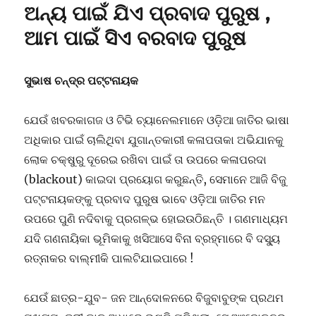
ଅନ୍ୟ ପାଇଁ ଯିଏ ପ୍ରବାଦ ପୁରୁଷ ,
ଯେମିତି
ପ୍ରଦ୍ୟୁମ୍ନ
ଆମ ପାଇଁ ସିଏ ବରବାଦ ପୁରୁଷ
ଶତପଥୀ
ସୁଭାଷ ଚନ୍ଦ୍ର ପଟ୍ଟନାୟକ
ଯେଉଁ ଖବରକାଗଜ ଓ ଟିଭି ଚ୍ୟାନେଲମାନେ ଓଡ଼ିଆ ଜାତିର ଭାଷା
ଅଧିକାର ପାଇଁ ଚାଲିଥିବା ଯୁଗାନ୍ତକାରୀ କଳାପତାକା ଅଭିଯାନକୁ
ଲୋକ ଚକ୍ଷୁରୁ ଦୂରେଇ ରଖିବା ପାଇଁ ତା ଉପରେ କଳାପରଦା
(blackout) କାଇଦା ପ୍ରୟୋଗ କରୁଛନ୍ତି, ସେମାନେ ଆଜି ବିଜୁ
ପଟ୍ଟନାୟକଙ୍କୁ ପ୍ରବାଦ ପୁରୁଷ ଭାବେ ଓଡ଼ିଆ ଜାତିର ମନ
ଉପରେ ପୁଣି ନଦିବାକୁ ପ୍ରଗଳ୍ଭ ହୋଇଉଠିଛନ୍ତି । ଗଣମାଧ୍ୟମ
ଯଦି ଗଣନାୟିକା ଭୂମିକାକୁ ଖସିଆସେ ବିନା ବ୍ରହ୍ମାରେ ବି ଦସ୍ୟୁ
ରତ୍ନାକର ବାଲ୍ମୀକି ପାଲଟିଯାଇପାରେ !
ଯେଉଁ ଛାତ୍ର-ଯୁବ- ଜନ ଆନ୍ଦୋଳନରେ ବିଜୁବାବୁଙ୍କ ପ୍ରଥମ