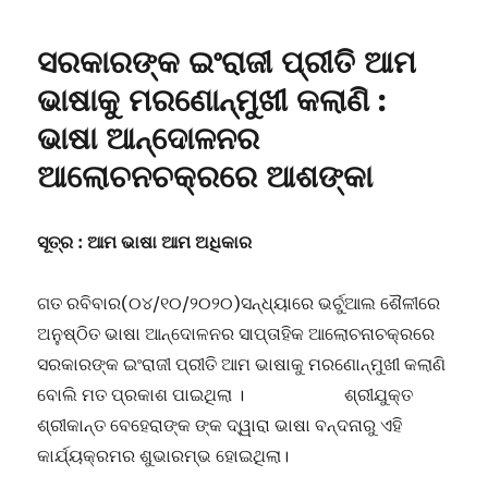
ମାଆ
ପାଇଁ
ସରକାରଙ୍କ ଇଂରାଜୀ ପ୍ରୀତି ଆମ
ଚିନ୍ତାଖିଏ//
ଅଧ୍ୟାପିକା
ଭାଷାକୁ ମରଣୋନ୍ମୁଖୀ କଲାଣି :
ରେଣୁକା
ଭାଷା ଆନ୍ଦୋଳନର
ସାମଲ
ଆଲୋଚନଚକ୍ରରେ ଆଶଙ୍କା
ସୂତ୍ର : ଆମ ଭାଷା ଆମ ଅଧିକାର
ଗତ ରବିବାର(୦୪/୧୦/୨୦୨୦)ସନ୍ଧ୍ୟାରେ ଭର୍ଚୁଆଲ ଶୈଳୀରେ
ଅନୁଷ୍ଠିତ ଭାଷା ଆନ୍ଦୋଳନର ସାପ୍ତାହିକ ଆଲୋଚନାଚକ୍ରରେ
ସରକାରଙ୍କ ଇଂରାଜୀ ପ୍ରୀତି ଆମ ଭାଷାକୁ ମରଣୋନ୍ମୁଖୀ କଲାଣି
ବୋଲି ମତ ପ୍ରକାଶ ପାଇଥିଲା । ଶ୍ରୀଯୁକ୍ତ
ଶ୍ରୀକାନ୍ତ ବେହେରାଙ୍କ ଙ୍କ ଦ୍ୱାରା ଭାଷା ବନ୍ଦନାରୁ ଏହି
କାର୍ଯ୍ୟକ୍ରମର ଶୁଭାରମ୍ଭ ହୋଇଥିଲା।