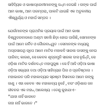
ସାହିତ୍ୟିକ ଓ ଭାଷାପ୍ରେମୀମାନଙ୍କୁ ଜନ୍ମ ଦେଇଛି । ତାଙ୍କ ପାଇଁ
ଆମ ଭାଷା, ଆମ ପରମ୍ପରା, ପାଲଟି ଯାଇଛି ଏକ ଅତୁଳନୀୟ
ଐଶ୍ୱର୍ଯ୍ୟ ଓ ମହାର୍ଘ ସମ୍ପଦ ।
ଯେଉଁମାନଙ୍କ ପ୍ରାଥମିକ ପ୍ରୟାସ ପାଇଁ ଆମ‌ ଭାଷା
ବିଶ୍ୱଦରବାରରେ ଅଣ୍ଟା ସଳଖି ଛିଡ଼ା ହୋଇ ପାରିଛି, ସେମାନଙ୍କ
ପାଇଁ ଆମେ ଗର୍ବିତ ଓ ଗୈାରବାନ୍ୱତ । ସେମାନଙ୍କ ମଧ୍ୟରୁ
ଅଗ୍ରସାରଥି ରୂପେ ଆମେ ମାଟିର ମହାକବି ସାରଳା ଦାସଙ୍କୁ ନେଇ
ପାରିବା; କାରଣ, ସେ କେବଳ ଶୂଦ୍ରମୁନି ସାରଳା ଦାସ ନୁହଁନ୍ତି, ସେ
ଓଡ଼ିଶା ମାଟିର ଦର୍ଶନବନ୍ତ ମହାପୁରୁଷ । ସେ ହିଁ ଆଦି ଓଡ଼ିଆ ଭାଷା
ଓଡ଼ିଆ ସଭ୍ୟତା ତଥା ଓଡ଼ିଆ ସାହିତ୍ୟର ପିତା ଓ ପ୍ରତିଷ୍ଠାତା ।
ମହାଭାରତ ପରି ମହାକାବ୍ୟର ସ୍ରଷ୍ଟା ହିସାବରେ ଆମେ ତାଙ୍କୁ
ଜାଣୁ । ଏହା କେବଳ ଏକ ମହାକାବ୍ୟ ନୁହେଁ , ବରଂ ଓଡ଼ିଶାର ଜନ
ଜୀବନର ଏକ ମହାନ୍ ଆଲେଖ୍ୟ । ତେଣୁ କୁହାଯାଏ-
“ଯାହା ନାହିଁ ଭାରତେ
ତାହା ନାହିଁ ଭାରତେ ।”