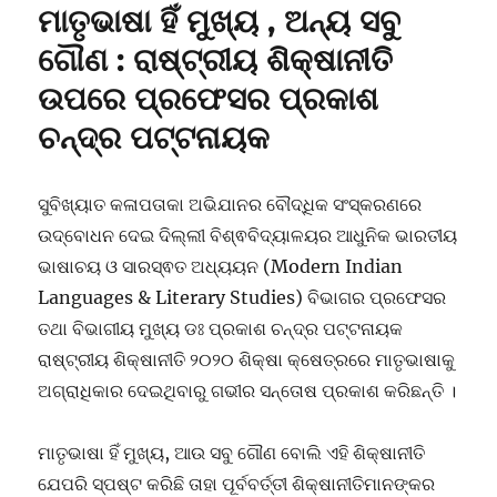
ମାତୃଭାଷା ହିଁ ମୁଖ୍ୟ , ଅନ୍ୟ ସବୁ
ଗୌଣ : ରାଷ୍ଟ୍ରୀୟ ଶିକ୍ଷାନୀତି
ଉପରେ ପ୍ରଫେସର ପ୍ରକାଶ
ଚନ୍ଦ୍ର ପଟ୍ଟନାୟକ
ସୁବିଖ୍ୟାତ କଳାପତାକା ଅଭିଯାନର ବୌଦ୍ଧିକ ସଂସ୍କରଣରେ
ଉଦ୍ବୋଧନ ଦେଇ ଦିଲ୍ଲୀ ବିଶ୍ଵବିଦ୍ୟାଳୟର ଆଧୁନିକ ଭାରତୀୟ
ଭାଷାଚୟ ଓ ସାରସ୍ଵତ ଅଧ୍ୟୟନ (Modern Indian
Languages & Literary Studies) ବିଭାଗର ପ୍ରଫେସର
ତଥା ବିଭାଗୀୟ ମୁଖ୍ୟ ଡଃ ପ୍ରକାଶ ଚନ୍ଦ୍ର ପଟ୍ଟନାୟକ
ରାଷ୍ଟ୍ରୀୟ ଶିକ୍ଷାନୀତି ୨୦୨୦ ଶିକ୍ଷା କ୍ଷେତ୍ରରେ ମାତୃଭାଷାକୁ
ଅଗ୍ରାଧିକାର ଦେଇଥିବାରୁ ଗଭୀର ସନ୍ତୋଷ ପ୍ରକାଶ କରିଛନ୍ତି ।
ମାତୃଭାଷା ହିଁ ମୁଖ୍ୟ, ଆଉ ସବୁ ଗୌଣ ବୋଲି ଏହି ଶିକ୍ଷାନୀତି
ଯେପରି ସ୍ପଷ୍ଟ କରିଛି ତାହା ପୂର୍ବବର୍ତ୍ତୀ ଶିକ୍ଷାନୀତିମାନଙ୍କର