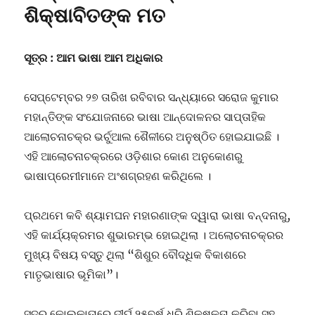
:
ଶିକ୍ଷାବିତଙ୍କ ମତ
ଭାଷା
ଆନ୍ଦୋଳନର
ଆଲୋଚନଚକ୍ରରେ
ସୂତ୍ର : ଆମ ଭାଷା ଆମ ଅଧିକାର
ଆଶଙ୍କା
ସେପ୍ଟେମ୍ବର ୨୭ ତାରିଖ ରବିବାର ସନ୍ଧ୍ୟାରେ ସରୋଜ କୁମାର
ମହାନ୍ତିଙ୍କ ସଂଯୋଜନାରେ ଭାଷା ଆନ୍ଦୋଳନର ସାପ୍ତାହିକ
ଆଲୋଚନାଚକ୍ର ଭର୍ଚୁଆଲ ଶୈଳୀରେ ଅନୁଷ୍ଠିତ ହୋଇଯାଇଛି ।
ଏହି ଆଲୋଚନାଚକ୍ରରେ ଓଡ଼ିଶାର କୋଣ ଅନୁକୋଣରୁ
ଭାଷାପ୍ରେମୀମାନେ ଅଂଶଗ୍ରହଣ କରିଥିଲେ ।
ପ୍ରଥମେ କବି ଶ୍ୟାମଘନ ମହାରଣାଙ୍କ ଦ୍ୱାରା ଭାଷା ବନ୍ଦନାରୁ,
ଏହି କାର୍ଯ୍ୟକ୍ରମର ଶୁଭାରମ୍ଭ ହୋଇଥିଲା । ଅଲୋଚନାଚକ୍ରର
ମୁଖ୍ୟ ବିଷୟ ବସ୍ତୁ ଥିଲା “ଶିଶୁର ବୌଦ୍ଧିକ ବିକାଶରେ
ମାତୃଭାଷାର ଭୂମିକା”।
ସୁଦୂର କୋଲକାତାରେ ଦୀର୍ଘ ୨୫ବର୍ଷ ଧରି ଶିକ୍ଷକତା କରିବା ସହ