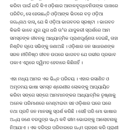
କରିବା ପାଇଁ ଯଦି କିଏ ଓଡ଼ିଶାର ଆବାଳବୃଦ୍ଧବନିତାଙ୍କ ପାଖରେ
ପରିଚିତ, ସେ ହେଉଛନ୍ତି ଓଡ଼ିଆଙ୍କ ଭିତରେ ବଡ଼ ଓଡ଼ିଆ
ଜଗନ୍ନାଥ ଦାସ, ଯେ କି ଓଡ଼ିଆ ଭାଗବତର ସ୍ରଷ୍ଟା । ଭାଗବତ
କିଭଳି ଭାବେ ଯୁଗ ଯୁଗ ଧରି ତା’ର ଯାଦୁକରୀ ସ୍ପର୍ଶରେ ଆମ
ସମସ୍ତଙ୍କ ଜୀବନକୁ ଆଧ୍ୟାତ୍ମିକ ପ୍ରାଣପୂର୍ଣ୍ଣତା ଦେଇଛି, ତାହା
ନିଶ୍ଚିତ ରୂପେ ସଭିଙ୍କୁ ଜଣାଅଛି । ଓଡ଼ିଶାର ଜନ ସାଧାରଣଙ୍କ
ସରଳ ନୀତିନିଷ୍ଠ ଜୀବନ ଉପରେ ଭାଗବତ ଯେ ଗଭୀର ପ୍ରଭାବ
ପକାଏ ଏଥିରେ ଦ୍ୱିମତ ହେବାରେ କିଛିନାହିଁ ।
ଏହା ମଧ୍ୟ ଆମର ଏକ ଭିନ୍ନ ପରିଚୟ । ଏହାର ରସାଣିତ ଓ
ଅମୃତମୟ ଭାଷା ସମସ୍ତ ଶ୍ରେଣୀର ଲୋକଙ୍କୁ ଆପ୍ୟାୟିତ
କରିବା ସଙ୍ଗେ ସଙ୍ଗେ ଆମମାନଙ୍କର ଆଧ୍ୟାତ୍ମିକ ତୃଷ୍ଣାକୁ
ଅନେକ ପରିମାଣରେ ମେଣ୍ଟାଇବା ସହ ଓଡ଼ିଶାର ଘରେ ଘରେ
ତଥା ପ୍ରତି ଜନ ମାନସକୁ ସ୍ପର୍ଶ କରିଛି । ସେହି ପରି ମୋ ଭାଷାର
ଅନ୍ୟ ଜଣେ ବରପୁତ୍ର ସନ୍ଥ କବି ଭୀମ ଭୋଇଙ୍କୁ ଆଲୋଚନାକୁ
ନିଆଯାଏ । ଏକ ଦରିଦ୍ର ପରିବାରରେ ଜନ୍ମ ଗ୍ରହଣ କରି ପ୍ରାଣୀ