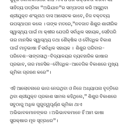
ସାହିତ୍ୟ ପତ୍ରିକା “ଅଭିଯାନ”ର ସମ୍ପାଦନା କରି ଆସୁଥିବା
ଶ୍ରୀଯୁକ୍ତ ଶଂଭୂନାଥ ଦାସ ଆଲୋଚକ ଭାବେ, ନିଜ ବକ୍ତବ୍ୟ
ଉପସ୍ଥାପନ କଲେ । ତାଙ୍କ ମତରେ,”ନବଜାତ ଶିଶୁର ଶାରୀରିକ
ସ୍ୱାସ୍ଥ୍ୟ ପାଇଁ ମା କ୍ଷୀର ଯେପରି ସର୍ବାଧିକ ସହାୟକ, ସେହିପରି
ତାର ମାନସିକ ସ୍ୱାସ୍ଥ୍ୟ ତଥା ଶୈକ୍ଷିକ ଓ ବୌଦ୍ଧିକ ବିକାଶ
ପାଇଁ ମାତୃଭାଷା ହିଁ ସର୍ବାଧିକ ସହାୟକ । ଶିଶୁର ପରିବାର-
ପରିବେଶ-ସାଙ୍ଗସାଥି-ବିଦ୍ୟାଳୟର ବ୍ୟବହାରିକ ଭାଷାର
ପ୍ରଭାବ, ତାର ମାନସିକ-ବୌଦ୍ଧିକ-ଆବେଗିକ ବିକାଶରେ ମୁଖ୍ୟ
ଭୂମିକା ଗ୍ରହଣ କରେ”।
ଏହି ଆଲୋଚନାରେ ଭାଗ ନେଇଥିବା ଓ ନିଜେ ଅଧ୍ୟାପନା ବୃତ୍ତିରେ
ଥିବା ଶ୍ରୀଯୁକ୍ତ ପ୍ରକାଶ ସାମଲ କହିଥିଲେ,” ଶିଶୁର ବିକାଶରେ
ସବୁଠାରୁ ଅଧିକ ଗୁରୁତ୍ୱପୂର୍ଣ୍ଣ ଭୂମିକା ଥାଏ
ଅଭିଭାବକମାନଙ୍କର । ଅଭିଭାବକମାନେ ହିଁ ଆମ ଭାଷା
ସୁରକ୍ଷାର ମୂଳ ସୂତ୍ରଧର”।