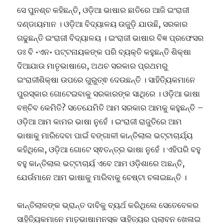
ସେ ପୁନଶ୍ଚ କହିଛନ୍ତି, ଓଡ଼ିଆ ଭାଷାର ଛାତିରେ ଆଜି ଇଂରାଜୀ
ଦଣ୍ଡାୟମାନ । ଓଡ଼ିଆ ବିଦ୍ୟାଳୟ ଉଜୁଡ଼ି ଯାଉଛି, ସରକାର
ଗଢୁଛନ୍ତି ଇଂରାଜୀ ବିଦ୍ୟାଳୟ । ଇଂରାଜୀ ଭାଷାର ବିଜ୍ଞ ପ୍ରଫେସର
ଡଃ ବି ॰ଏନ॰ ପଟ୍ଟନାୟକଙ୍କ ପରି ବ୍ୟକ୍ତି କହୁଛନ୍ତି ଶିକ୍ଷା
ଦିଆଯାଉ ମାତୃଭାଷାରେ, ଅଥଚ ସରକାର ପ୍ରଥମରୁ
ଇଂରାଜୀଶିକ୍ଷା ଉପରେ ଗୁରୁତ୍ଵ ଦେଉଛନ୍ତି । ସାହିତ୍ୟିକମାନେ
ପୁରସ୍କାର ଗୋଟେଇବାକୁ ସରକାରଙ୍କ ସାଥିରେ । ଓଡ଼ିଆ ଭାଷା
ବଞ୍ଚିବ କେମିତି? ସତେଯେମିତି ଆମ ସରକାର ଆମକୁ କହୁଛନ୍ତି –
ଓଡ଼ିଆ ଆମ କାମର ଭାଷା ନୁହେଁ । ଇଂରାଜୀ ରାଜୁତିରେ ଆମ
ଭାଷାକୁ ମାରିଦେବା ପାଇଁ ବଙ୍ଗାଳୀ କାନ୍ତିଲାଲ ଭଟ୍ଟାଚାର୍ଯ୍ୟ
କହିଥିଲେ, ଓଡ଼ିଆ ଗୋଟେ ସ୍ଵତନ୍ତ୍ର ଭାଷା ନୁହେଁ । ଏହିପରି ବହୁ
ବହୁ କାନ୍ତିଲାଲ ଭଟ୍ଟାଚାର୍ୟ ଏବେ ଆମ ଓଡ଼ିଶାରେ ଅଛନ୍ତି,
ଯେଉଁମାନେ ଆମ ଭାଷାକୁ ମାରିବାକୁ ଚେଷ୍ଟା ଚଳାଇଛନ୍ତି ।
କାନ୍ତିଲାଳଙ୍କ ଭ୍ରାନ୍ତ ଦାବିକୁ ବ୍ୟର୍ଥ କରିଥିଲେ ସେତେବେଳର
ସାହିତ୍ୟିକମାନେ ମାତୃଭାଷାମନସ୍କ ସାହିତ୍ୟର ପ୍ଲାବନ ଖେଳାଇ