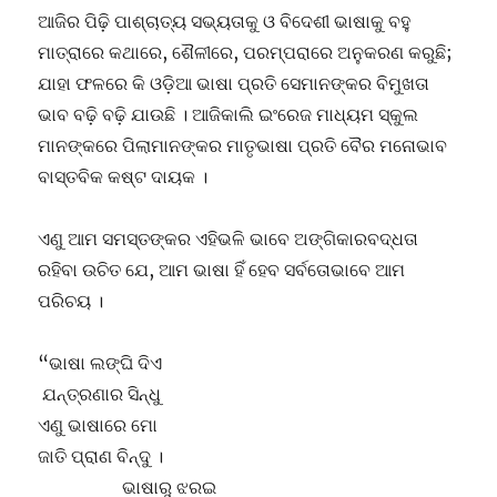
ଆଜିର ପିଢ଼ି ପାଶ୍ଚାତ୍ୟ ସଭ୍ୟତାକୁ ଓ ବିଦେଶୀ ଭାଷାକୁ ବହୁ
ମାତ୍ରାରେ କଥାରେ, ଶୈଳୀରେ, ପରମ୍ପରାରେ ଅନୁକରଣ କରୁଛି;
ଯାହା ଫଳରେ କି ଓଡ଼ିଆ ଭାଷା ପ୍ରତି ସେମାନଙ୍କର ବିମୁଖତା
ଭାବ ବଢ଼ି ବଢ଼ି ଯାଉଛି । ଆଜିକାଲି ଇଂରେଜ ମାଧ୍ୟମ ସ୍କୁଲ
ମାନଙ୍କରେ ପିଲାମାନଙ୍କର ମାତୃଭାଷା ପ୍ରତି ବୈର ମନୋଭାବ
ବାସ୍ତବିକ କଷ୍ଟ ଦାୟକ ।
ଏଣୁ ଆମ ସମସ୍ତଙ୍କର ଏହିଭଳି ଭାବେ ଅଙ୍ଗିକାରବଦ୍ଧତା
ରହିବା ଉଚିତ ଯେ, ଆମ ଭାଷା ହିଁ ହେବ ସର୍ବତୋଭାବେ ଆମ
ପରିଚୟ ।
“ଭାଷା ଲଙ୍ଘି ଦିଏ
‌ ଯନ୍ତ୍ରଣାର ସିନ୍ଧୁ
ଏଣୁ ଭାଷାରେ ମୋ
ଜାତି ପ୍ରାଣ ବିନ୍ଦୁ ।
ଭାଷାରୁ ଝରଇ