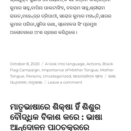
କୁମାର ସାହୁ,ବାପିନା ପାଲଟାସିଂହ, ବଳରାମ ସାହୁ,ଶ୍ରୀରାମ
ରାଉତ,ମହେନ୍ଦ୍ର ତ୍ରିପାଠୀ, ସରୋଜ କୁମାର ମହାନ୍ତି,ସାଗର
କୁମାର ପରିଡା,ସୁନିତା ରଣା, ସ୍ନେହଳତା ସିଂ ପ୍ରମୁଖ
ଅଲୋଚନାରେ ଅଂଶ ଗ୍ରହଣ କରିଥିଲେ।
Posted
Categories
October 8, 2020
A look into language
,
Actions
,
Black
on
Flag Campaign
,
Importance of Mother Tongue
,
Mother
Tags
Tongue
,
Persons
,
Uncategorized
,
ସହଯାତ୍ରୀଙ୍କ ସ୍ଵର
ଭାଷା
on
ଆନ୍ଦୋଳନ
,
ମାତୃଭାଷା
Leave a comment
ସରକାରଙ୍କ
ଇଂରାଜୀ
ପ୍ରୀତି
ମାତୃଭାଷାରେ ଶିକ୍ଷା ହିଁ ଶିଶୁର
ଆମ
ଭାଷାକୁ
ବୌଦ୍ଧିକ ବିକାଶ କରେ : ଭାଷା
ମରଣୋନ୍ମୁଖୀ
ଆନ୍ଦୋଳନ ପାଠଚକ୍ରରେ
କଲାଣି