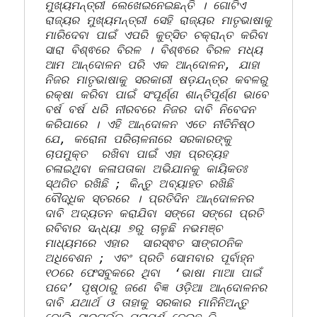
ମୁଖ୍ୟମନ୍ତ୍ରୀ ଲେଖେଇନେଇଛନ୍ତି । ଗୋଟିଏ 
ରାଜ୍ୟର ମୁଖ୍ୟମନ୍ତ୍ରୀ ସେହି ରାଜ୍ୟର ମାତୃଭାଷାକୁ 
ମାରିଦେବା ପାଇଁ ଏପରି କୁତ୍ସିତ ଚକ୍ରାନ୍ତ କରିବା 
ସାରା ବିଶ୍ଵରେ ବିରଳ । ବିଶ୍ଵରେ ବିରଳ ମଧ୍ୟ 
ଆମ ଆନ୍ଦୋଳନ ପରି ଏକ ଆନ୍ଦୋଳନ, ଯାହା 
ନିଜର ମାତୃଭାଷାକୁ ସରକାରୀ ଷଡ଼ଯନ୍ତ୍ର କବଳରୁ 
ରକ୍ଷା କରିବା ପାଇଁ ସଂପୂର୍ଣ୍ଣ ଶାନ୍ତିପୂର୍ଣ୍ଣ ଭାବେ 
ବର୍ଷ ବର୍ଷ ଧରି ନୀରବରେ ନିଜର ଦାବି ନିବେଦନ 
କରିପାରେ । ଏହି ଆନ୍ଦୋଳନ ଏତେ ନୀତିନିଷ୍ଠ 
ଯେ, କରୋନା ପରିଚାଳନାରେ ସରକାରଙ୍କୁ 
ଚାପମୁକ୍ତ  ରଖିବା ପାଇଁ ଏହା ପ୍ରତ୍ୟହ 
ଚଳାଇଥିବା କଳାପତାକା ଅଭିଯାନକୁ କାୟିକତଃ 
ସ୍ଥଗିତ ରଖିଛି ; କିନ୍ତୁ ଅବ୍ୟାହତ ରଖିଛି 
ବୌଦ୍ଧିକ ସ୍ତରରେ । ପ୍ରତିଦିନ ଆନ୍ଦୋଳନର 
ଦାବି ଅଦ୍ୟତନ କରାଯିବା ସଙ୍ଗେ ସଙ୍ଗେ ପ୍ରତି 
ରବିବାର ସନ୍ଧ୍ୟା ୭ରୁ ଚାଳୁଛି ନଭମଞ୍ଚ 
ମାଧ୍ୟମରେ ଏହାର  ସାରସ୍ଵତ ସାଙ୍ଗଠନିକ 
ଅଧିବେଶନ ; ଏବଂ ପ୍ରତି ସୋମବାର ପୂର୍ବାହ୍ନ 
୧୦ରେ ଫେସବୁକରେ ଥିବା  ‘ଭାଷା ମାଆ ପାଇଁ 
ପଦେ’ ପୃଷ୍ଠାରୁ ଜଣେ ବିଜ୍ଞ ଓଡ଼ିଆ ଆନ୍ଦୋଳନର 
ଦାବି ଯଥାର୍ଥ ଓ ତାହାକୁ ସରକାର ମାନିନିଅନ୍ତୁ 