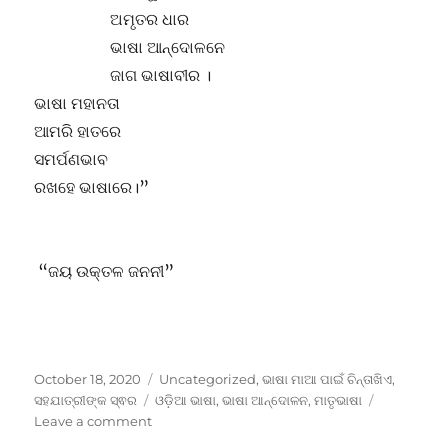
ଅମୃତର ଧାର
ଭାଷା ଆନ୍ଦୋଳନେ
ଜାଗ ଭାଷାବୀର ।
ଭାଷା ମହାନତା
ଆମରି ହାତରେ
ସମର୍ପଣଭାବ
ରଖହେ ଭାଷାରେ।”
“ଜୟ ଉକ୍ତଳ ଜନନୀ”
Posted
Categories
October 18, 2020
Uncategorized
,
ଭାଷା ମାଆ ପାଇଁ ଚିନ୍ତାଖିଏ
,
on
Tags
ସହଯାତ୍ରୀଙ୍କ ସ୍ଵର
ଓଡ଼ିଆ ଭାଷା
,
ଭାଷା ଆନ୍ଦୋଳନ
,
ମାତୃଭାଷା
on
Leave a comment
ଭାଷା