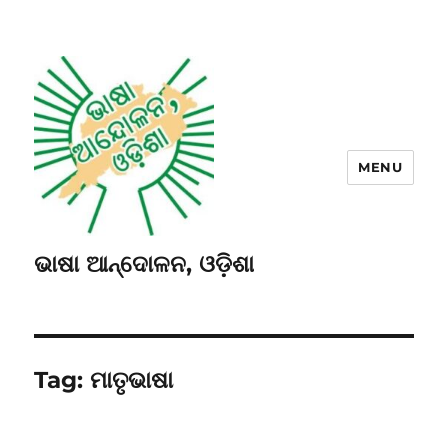
MENU
ଭାଷା ଆନ୍ଦୋଳନ, ଓଡ଼ିଶା
Tag:
ମାତୃଭାଷା