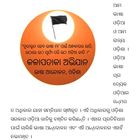
ମତ
ଆମ
ଭାଷା
ଓଡ଼ିଆ
ଓ ଆମ
ରାଜ୍ୟ
ଓଡ଼ିଶା ।
ଓଡ଼ିଆ
ଭାଷା
ପ୍ର
ତ୍ୟେକ
ଓଡ଼ିଆର
ଜନ୍ମଗ
ତ ଅଧିକାର ଯାହା ସମ୍ବିଧାନ ସ୍ଵୀକୃତ । ଏହି ଅଧିକାରରୁ ଓଡ଼ିଶା
ସରକାର ଓଡ଼ିଆ ଜାତିକୁ ବଞ୍ଚିତ କରିଛନ୍ତି । ଏହାର ପ୍ରତିବିଧାନ
ପାଇଁ ଚାଲିଛି ଭାଷା ଆନ୍ଦୋଳନ ଏବଂ ଏହି ଆନ୍ଦୋଳନର ଏହାହିଁ
ନଭମଞ୍ଚ ।