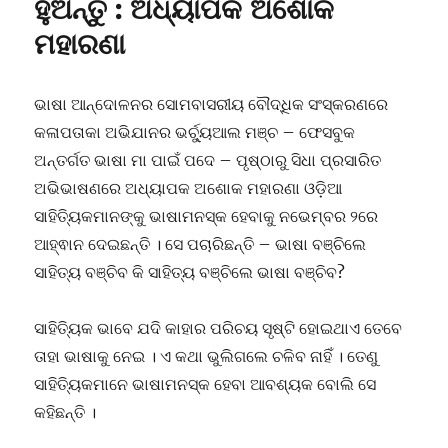
ହୁଅନ୍ତୁ : ଅଧ୍ୟାପକ ଅଶୋକ
ସବୁ
ମହାରଣା
ଗୌଣ
:
ରାଷ୍ଟ୍ରୀୟ
ଶିକ୍ଷାନୀତି
ଭାଷା ଆନ୍ଦୋଳନର ସୋମବାସରୀୟ ବୌଦ୍ଧିକ ସଂସ୍କରଣରେ
ଉପରେ
କଳାପତାକା ଅଭିଯାନର ଭର୍ଚ୍ୟୁଆଲ ମଞ୍ଚ – ଫେସବୁକ
ପ୍ରଫେସର
ଅନ୍ତର୍ଗତ ଭାଷା ମା ପାଇଁ ପଦେ – ପୃଷ୍ଠାରୁ ସିଧା ପ୍ରସାରିତ
ପ୍ରକାଶ
ଚନ୍ଦ୍ର
ଅଭିଭାଷଣରେ ଅଧ୍ୟାପକ ଅଶୋକ ମହାରଣା ଓଡ଼ିଆ
ପଟ୍ଟନାୟକ
ସାହିତ୍ୟିକମାନଙ୍କୁ ଭାଷାମନସ୍କ ହେବାକୁ ନଭେମ୍ବର ୨ରେ
ଆହ୍ଵାନ ଦେଇଛନ୍ତି । ସେ ପଚାରିଛନ୍ତି – ଭାଷା ବଞ୍ଚିଲେ
ସାହିତ୍ୟ ବଞ୍ଚିବ କି ସାହିତ୍ୟ ବଞ୍ଚିଲେ ଭାଷା ବଞ୍ଚିବ?
ସାହିତ୍ୟିକ ଭାବେ ଯଦି କାହାର ପରିଚୟ ସୃଷ୍ଟି ହୋଇଥାଏ ତେବେ
ତାହା ଭାଷାକୁ ନେଇ । ଏ କଥା ଭୁଲିଗଲେ ଚଳିବ ନାହିଁ । ତେଣୁ
ସାହିତ୍ୟିକମାନେ ଭାଷାମନସ୍କ ହେବା ଆବଶ୍ୟକ ବୋଲି ସେ
କହିଛନ୍ତି ।