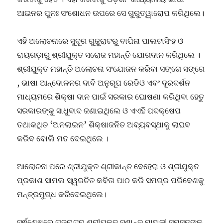
ଆଇନର ପୁନଃ ସଂଶୋଧନ ଉପରେ ସେ ଗୁରୁତ୍ୱାରୋପ କରିଥିଲେ।
ଏହି ଅଲୋଚନାରେ ସୁଦୂର ଗୁଜୁରାଟରୁ ବାପିନା ପାଲଟାସିଂହ ଓ
ରାୟଗଡ଼ାରୁ ଶ୍ରୀଯୁକ୍ତ ସରୋଜ ମହାନ୍ତି ଯୋଗଦାନ କରିଥିଲେ ।
ଶ୍ରୀଯୁକ୍ତ ମହାନ୍ତି ଅଲୋଚନା ସଂଯୋଜନ କରିବା ସଙ୍ଗେ ସଙ୍ଗେ
, ଭାଷା ଆନ୍ଦୋଳନର ଦାବି ଅନୁରୂପ ରେଡିଓ ଏବଂ ଦୂରଦର୍ଶନ
ମାଧ୍ୟମରେ ଶିକ୍ଷା ଦାନ ପାଇଁ ସରକାର ଘୋଷଣା କରିଥିବା ହେତୁ
ସରକାରଙ୍କୁ ସାଧୁବାଦ ଜଣାଇଥିଲେ ଓ ଏଏହି ପଦକ୍ଷେପ
ତଥାକଥିତ ‘ଅନଲାଇନ’ ଶିକ୍ଷାଜନିତ ଅବ୍ୟବସ୍ଥାକୁ ଲାଘବ
କରିବ ବୋଲି ମତ ଦେଇଥିଲେ ।
ଆଲୋଚନା ପରେ ଶ୍ରୀଯୁକ୍ତ ଶ୍ରୀକାନ୍ତ ବେହେରା ଓ ଶ୍ରୀଯୁକ୍ତ
ପ୍ରକାଶ ସାମଲ ସ୍ୱରଚିତ କବିତା ପାଠ କରି ସମଗ୍ର ପରିବେଶକୁ
ମନ୍ତ୍ରମୁଗ୍ଧ କରିଦେଇଥିଲେ।
ସର୍ଵଶେଷରେ ଗୁଜୁରାଟରୁ ଶ୍ରୀଯୁକ୍ତ ସୁଶାନ୍ତ ମାହାଳୀ ସମସ୍ତଙ୍କୁ