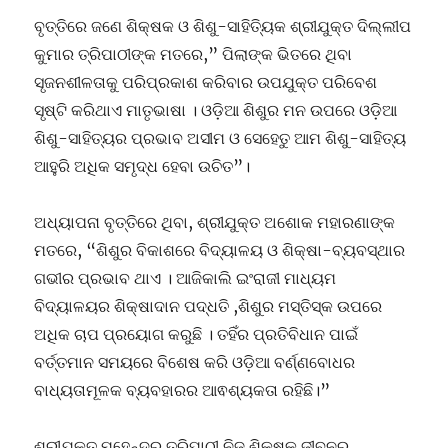
ବୃତ୍ତିରେ ଜଣେ ଶିକ୍ଷକ ଓ ଶିଶୁ-ସାହିତ୍ୟିକ ଶ୍ରୀଯୁକ୍ତ ଦିଲ୍ଲୀପ
କୁମାର ତ୍ରିପାଠୀଙ୍କ ମତରେ,” ପିଲାଙ୍କ ଭିତରେ ଥିବା
ସୃଜନଶୀଳତାକୁ ପରିପ୍ରକାଶ କରିବାର ଉପଯୁକ୍ତ ପରିବେଶ
ସୃଷ୍ଟି କରିଥାଏ ମାତୃଭାଷା । ଓଡ଼ିଆ ଶିଶୁର ମନ ଉପରେ ଓଡ଼ିଆ
ଶିଶୁ-ସାହିତ୍ୟର ପ୍ରଭାବ ଅସୀମ ଓ ସେହେତୁ ଆମ ଶିଶୁ-ସାହିତ୍ୟ
ଆହୁରି ଅଧିକ ସମୃଦ୍ଧ ହେବା ଉଚିତ”।
ଅଧ୍ୟାପନା ବୃତ୍ତିରେ ଥିବା, ଶ୍ରୀଯୁକ୍ତ ଅଶୋକ ମହାରଣାଙ୍କ
ମତରେ, “ଶିଶୁର ବିକାଶରେ ବିଦ୍ୟାଳୟ ଓ ଶିକ୍ଷା-ବ୍ୟବସ୍ଥାର
ଗଭୀର ପ୍ରଭାବ ଥାଏ । ଆଜିକାଲି ଇଂରାଜୀ ମାଧ୍ୟମ
ବିଦ୍ୟାଳୟର ଶିକ୍ଷାଦାନ ପଦ୍ଧତି ,ଶିଶୁର ମସ୍ତିସ୍କ ଉପରେ
ଅଧିକ ଚାପ ପ୍ରୟୋଗ କରୁଛି । ତହିଁର ପ୍ରତିବିଧାନ ପାଇଁ
ବର୍ତ୍ତମାନ ସମୟରେ ବିଶେଷ କରି ଓଡ଼ିଆ ବର୍ଣ୍ଣବୋଧର
ବାଧ୍ୟତାମୂଳକ ବ୍ୟବହାରର ଆଵଶ୍ୟକତା ରହିଛି।”
ଶ୍ରୀଯୁକ୍ତ ମହେନ୍ଦ୍ର ତ୍ରିପାଠୀ ନିଜ ଶିକ୍ଷକ ଜୀବନର