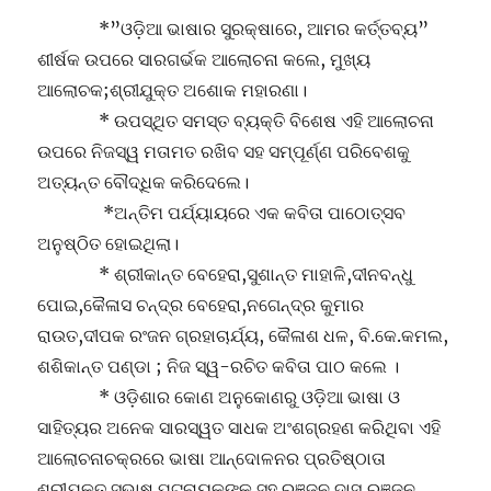
*”ଓଡ଼ିଆ ଭାଷାର ସୁରକ୍ଷାରେ, ଆମର କର୍ତ୍ତବ୍ୟ”
ଶୀର୍ଷକ ଉପରେ ସାରଗର୍ଭକ ଆଲୋଚନା କଲେ, ମୁଖ୍ୟ
ଆଲୋଚକ;ଶ୍ରୀଯୁକ୍ତ ଅଶୋକ ମହାରଣା।
* ଉପସ୍ଥିତ ସମସ୍ତ ବ୍ୟକ୍ତି ବିଶେଷ ଏହି ଆଲୋଚନା
ଉପରେ ନିଜସ୍ୱ ମତାମତ ରଖିବ ସହ ସମ୍ପୂର୍ଣ୍ଣ ପରିବେଶକୁ
ଅତ୍ୟନ୍ତ ବୌଦ୍ଧିକ କରିଦେଲେ।
*ଅନ୍ତିମ ପର୍ଯ୍ୟାୟରେ ଏକ କବିତା ପାଠୋତ୍ସବ
ଅନୁଷ୍ଠିତ ହୋଇଥିଲା।
* ଶ୍ରୀକାନ୍ତ ବେହେରା,ସୁଶାନ୍ତ ମାହାଳି,ଦୀନବନ୍ଧୁ
ପୋଇ,କୈଳାସ ଚନ୍ଦ୍ର ବେହେରା,ନଗେନ୍ଦ୍ର କୁମାର
ରାଉତ,ଦୀପକ ରଂଜନ ଗ୍ରହାଚାର୍ଯ୍ୟ, କୈଳାଶ ଧଳ, ବି.କେ.କମଲ,
ଶଶିକାନ୍ତ ପଣ୍ଡା ; ନିଜ ସ୍ୱ-ରଚିତ କବିତା ପାଠ କଲେ ।
* ଓଡ଼ିଶାର କୋଣ ଅନୁକୋଣରୁ ଓଡ଼ିଆ ଭାଷା ଓ
ସାହିତ୍ୟର ଅନେକ ସାରସ୍ୱତ ସାଧକ ଅଂଶଗ୍ରହଣ କରିଥିବା ଏହି
ଆଲୋଚନାଚକ୍ରରେ ଭାଷା ଆନ୍ଦୋଳନର ପ୍ରତିଷ୍ଠାତା
ଶ୍ରୀଯୁକ୍ତ ସୁଭାଷ ପଟନାୟକଙ୍କ ସହ ରଞ୍ଜନ ଦାସ,ରଞ୍ଜନ