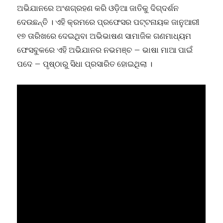
ଅଭିଯାନରେ ଅଂଶଗ୍ରହଣ କରି ଓଡ଼ିଆ ଜାତିକୁ ଦିଗ୍ଦର୍ଶନ
ଦେଉଛନ୍ତି । ଏହି କ୍ରମରେ ପ୍ରଫେସର ପଟ୍ଟନାୟକ ଜାନୁଆରୀ
୧୭ ତାରିଖରେ ଦେଇଥିବା ଅଭିଭାଷଣ ସାମାଜିକ ଗଣମାଧ୍ୟମ
ଫେସବୁକରେ ଏହି ଅଭିଯାନର ନଭମଞ୍ଚ – ଭାଷା ମାଆ ପାଇଁ
ପଦେ – ପୃଷ୍ଠାରୁ ସିଧା ପ୍ରସାରିତ ହୋଇଥିଲା ।