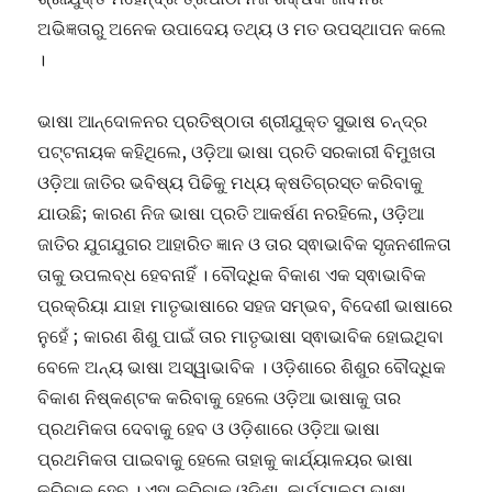
ଅଭିଜ୍ଞତାରୁ ଅନେକ ଉପାଦେୟ ତଥ୍ୟ ଓ ମତ ଉପସ୍ଥାପନ କଲେ
।
ଭାଷା ଆନ୍ଦୋଳନର ପ୍ରତିଷ୍ଠାତା ଶ୍ରୀଯୁକ୍ତ ସୁଭାଷ ଚନ୍ଦ୍ର
ପଟ୍ଟନାୟକ କହିଥିଲେ, ଓଡ଼ିଆ ଭାଷା ପ୍ରତି ସରକାରୀ ବିମୁଖତା
ଓଡ଼ିଆ ଜାତିର ଭବିଷ୍ୟ ପିଢିକୁ ମଧ୍ୟ କ୍ଷତିଗ୍ରସ୍ତ କରିବାକୁ
ଯାଉଛି; କାରଣ ନିଜ ଭାଷା ପ୍ରତି ଆକର୍ଷଣ ନରହିଲେ, ଓଡ଼ିଆ
ଜାତିର ଯୁଗଯୁଗର ଆହାରିତ ଜ୍ଞାନ ଓ ତାର ସ୍ଵାଭାବିକ ସୃଜନଶୀଳତା
ତାକୁ ଉପଲବ୍ଧ ହେବନାହିଁ । ବୌଦ୍ଧିକ ବିକାଶ ଏକ ସ୍ଵାଭାବିକ
ପ୍ରକ୍ରିୟା ଯାହା ମାତୃଭାଷାରେ ସହଜ ସମ୍ଭବ, ବିଦେଶୀ ଭାଷାରେ
ନୁହେଁ ; କାରଣ ଶିଶୁ ପାଇଁ ତାର ମାତୃଭାଷା ସ୍ଵାଭାବିକ ହୋଇଥିବା
ବେଳେ ଅନ୍ୟ ଭାଷା ଅସ୍ୱାଭାବିକ । ଓଡ଼ିଶାରେ ଶିଶୁର ବୌଦ୍ଧିକ
ବିକାଶ ନିଷ୍କଣ୍ଟକ କରିବାକୁ ହେଲେ ଓଡ଼ିଆ ଭାଷାକୁ ତାର
ପ୍ରଥମିକତା ଦେବାକୁ ହେବ ଓ ଓଡ଼ିଶାରେ ଓଡ଼ିଆ ଭାଷା
ପ୍ରଥମିକତା ପାଇବାକୁ ହେଲେ ତାହାକୁ କାର୍ଯ୍ୟାଳୟର ଭାଷା
କରିବାକୁ ହେବ । ଏହା କରିବାକୁ ଓଡ଼ିଶା କାର୍ଯ୍ୟାଳୟ ଭାଷା