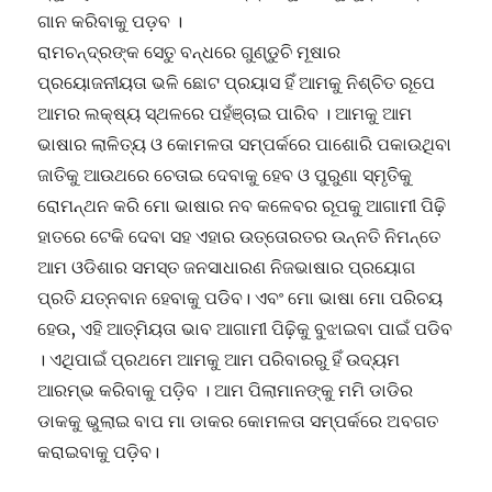
ଗାନ କରିବାକୁ ପଡ଼ବ ।
ରାମଚନ୍ଦ୍ରଙ୍କ ସେତୁ ବନ୍ଧରେ ଗୁଣ୍ଡୁଚି ମୂଷାର
ପ୍ରୟୋଜନୀୟତା ଭଳି ଛୋଟ ପ୍ରୟାସ ହିଁ ଆମକୁ ନିଶ୍ଚିତ ରୂପେ
ଆମର ଲକ୍ଷ୍ୟ ସ୍ଥଳରେ ପହଁଞ୍ଚାଇ ପାରିବ । ଆମକୁ ଆମ
ଭାଷାର ଲାଳିତ୍ୟ ଓ କୋମଳତା ସମ୍ପର୍କରେ ପାଶୋରି ପକାଉଥିବା
ଜାତିକୁ ଆଉଥରେ ଚେତାଇ ଦେବାକୁ ହେବ ଓ ପୁରୁଣା ସ୍ମୃତିକୁ
ରୋମନ୍ଥନ କରି ମୋ ଭାଷାର ନବ କଳେବର ରୂପକୁ ଆଗାମୀ ପିଢ଼ି
ହାତରେ ଟେକି ଦେବା ସହ ଏହାର ଉତ୍ତୋରତର ଉନ୍ନତି ନିମନ୍ତେ
ଆମ ଓଡିଶାର ସମସ୍ତ ଜନସାଧାରଣ ନିଜଭାଷାର ପ୍ରୟୋଗ
ପ୍ରତି ଯତ୍ନବାନ ହେବାକୁ ପଡିବ। ଏବଂ ମୋ ଭାଷା ମୋ ପରିଚୟ
ହେଉ, ଏହି ଆତ୍ମିୟତା ଭାବ ଆଗାମୀ ପିଢ଼ିକୁ ବୁଝାଇବା ପାଇଁ ପଡିବ
। ଏଥିପାଇଁ ପ୍ରଥମେ ଆମକୁ ଆମ ପରିବାରରୁ ହିଁ ଉଦ୍ୟମ
ଆରମ୍ଭ କରିବାକୁ ପଡ଼ିବ । ଆମ ପିଲାମାନଙ୍କୁ ମମି ଡାଡିର
ଡାକକୁ ଭୁଲାଇ ବାପ ମା ଡାକର କୋମଳତା ସମ୍ପର୍କରେ ଅବଗତ
କରାଇବାକୁ ପଡ଼ିବ।