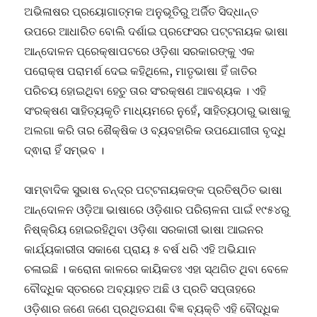
ଅଭିଳାଷର ପ୍ରୟୋଗାତ୍ମକ ଅନୁଭୂତିରୁ ଅର୍ଜିତ ସିଦ୍ଧାନ୍ତ
ଉପରେ ଆଧାରିତ ବୋଲି ଦର୍ଶାଇ ପ୍ରଫେସର ପଟ୍ଟନାୟକ ଭାଷା
ଆନ୍ଦୋଳନ ପ୍ରେକ୍ଷାପଟରେ ଓଡ଼ିଶା ସରକାରଙ୍କୁ ଏକ
ପରୋକ୍ଷ ପରାମର୍ଶ ଦେଇ କହିଥିଲେ, ମାତୃଭାଷା ହିଁ ଜାତିର
ପରିଚୟ ହୋଇଥିବା ହେତୁ ତାର ସଂରକ୍ଷଣ ଆବଶ୍ୟକ । ଏହି
ସଂରକ୍ଷଣ ସାହିତ୍ୟକୃତି ମାଧ୍ୟମରେ ନୁହେଁ, ସାହିତ୍ୟଠାରୁ ଭାଷାକୁ
ଅଲଗା କରି ତାର ଶୈକ୍ଷିକ ଓ ବ୍ୟବହାରିକ ଉପଯୋଗୀତା ବୃଦ୍ଧି
ଦ୍ଵାରା ହିଁ ସମ୍ଭବ ।
ସାମ୍ବାଦିକ ସୁଭାଷ ଚନ୍ଦ୍ର ପଟ୍ଟନାୟକଙ୍କ ପ୍ରତିଷ୍ଠିତ ଭାଷା
ଆନ୍ଦୋଳନ ଓଡ଼ିଆ ଭାଷାରେ ଓଡ଼ିଶାର ପରିଚାଳନା ପାଇଁ ୧୯୫୪ରୁ
ନିଷ୍କ୍ରିୟ ହୋଇରହିଥିବା ଓଡ଼ିଶା ସରକାରୀ ଭାଷା ଆଇନର
କାର୍ଯ୍ୟକାରୀତା ସକାଶେ ପ୍ରାୟ ୫ ବର୍ଷ ଧରି ଏହି ଅଭିଯାନ
ଚଳାଇଛି । କରୋନା କାଳରେ କାୟିକତଃ ଏହା ସ୍ଥଗିତ ଥିବା ବେଳେ
ବୌଦ୍ଧିକ ସ୍ତରରେ ଅବ୍ୟାହତ ଅଛି ଓ ପ୍ରତି ସପ୍ତାହରେ
ଓଡ଼ିଶାର ଜଣେ ଜଣେ ପ୍ରଥିତଯଶା ବିଜ୍ଞ ବ୍ୟକ୍ତି ଏହି ବୌଦ୍ଧିକ