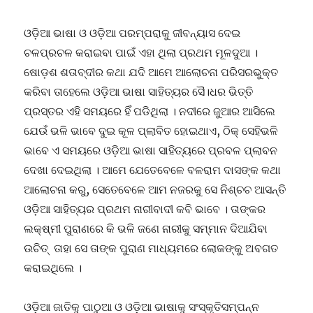
ଓଡ଼ିଆ ଭାଷା ଓ ଓଡ଼ିଆ ପରମ୍ପରାକୁ ଜୀବନ୍ୟାସ ଦେଇ
ଚଳପ୍ରଚଳ କରାଇବା ପାଇଁ ଏହା ଥିଲା ପ୍ରଥମ ମୂଳଦୁଆ ।
ଷୋଡ଼ଶ ଶତାବ୍ଦୀର କଥା ଯଦି ଆମେ ଆଲୋଚନା ପରିସରଭୁକ୍ତ
କରିବା ତାହେଲେ ଓଡ଼ିଆ ଭାଷା ସାହିତ୍ୟର ସୈ।ଧର ଭିତ୍ତି
ପ୍ରସ୍ତର ଏହି ସମୟରେ ହିଁ ପଡିଥିଲା । ନଦୀରେ ଜୁଆର ଆସିଲେ
ଯେଉଁ ଭଳି ଭାବେ ଦୁଇ କୂଳ ପ୍ଲାବିତ ହୋଇଥାଏ, ଠିକ୍ ସେହିଭଳି
ଭାବେ ଏ ସମୟରେ ଓଡ଼ିଆ ଭାଷା ସାହିତ୍ୟରେ ପ୍ରବଳ ପ୍ଲାବନ
ଦେଖା ଦେଇଥିଲା । ଆମେ ଯେତେବେଳେ ବଳରାମ ଦାସଙ୍କ କଥା
ଆଲୋଚନା କରୁ, ସେତେବେଳେ ଆମ ନଜରକୁ ସେ ନିଶ୍ଚଚ ଆସନ୍ତି
ଓଡ଼ିଆ ସାହିତ୍ୟର ପ୍ରଥମ ନାରୀବାଦୀ କବି ଭାବେ । ତାଙ୍କର
ଲକ୍ଷ୍ମୀ ପୁରାଣରେ କି ଭଳି ଜଣେ ନାରୀକୁ ସମ୍ମାନ ଦିଆଯିବା
ଉଚିତ୍ ତାହା ସେ ତାଙ୍କ ପୁରାଣ ମାଧ୍ୟମରେ ଲୋକଙ୍କୁ ଅବଗତ
କରାଇଥିଲେ ।
ଓଡ଼ିଆ ଜାତିକୁ ପାଠୁଆ ଓ ଓଡ଼ିଆ ଭାଷାକୁ ସଂସ୍କୃତିସମ୍ପନ୍ନ