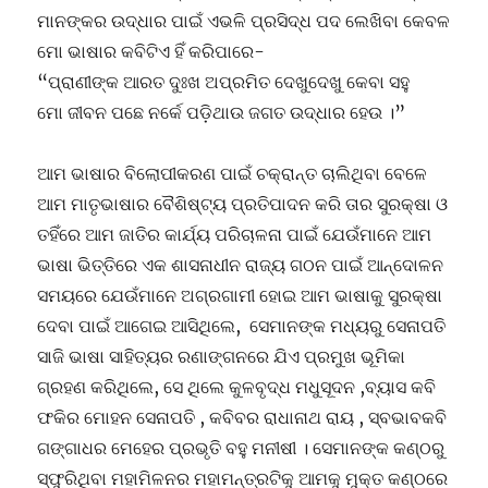
ମାନଙ୍କର ଉଦ୍ଧାର ପାଇଁ ଏଭଳି ପ୍ରସିଦ୍ଧ ପଦ ଲେଖିବା କେବଳ
ମୋ ଭାଷାର କବିଟିଏ ହିଁ କରିପାରେ-
“ପ୍ରାଣୀଙ୍କ ଆରତ ଦୁଃଖ ଅପ୍ରମିତ ଦେଖୁଦେଖୁ କେବା ସହୁ
ମୋ ଜୀବନ ପଛେ ନର୍କେ ପଡ଼ିଥାଉ ଜଗତ ଉଦ୍ଧାର ହେଉ ।”
ଆମ ଭାଷାର ବିଲୋପୀକରଣ ପାଇଁ ଚକ୍ରାନ୍ତ ଚାଲିଥିବା ବେଳେ
ଆମ ମାତୃଭାଷାର ବୈଶିଷ୍ଟ୍ୟ ପ୍ରତିପାଦନ କରି ତାର ସୁରକ୍ଷା ଓ
ତହିଁରେ ଆମ ଜାତିର କାର୍ଯ୍ୟ ପରିଚାଳନା ପାଇଁ ଯେଉଁମାନେ ଆମ
ଭାଷା ଭିତ୍ତିରେ ଏକ ଶାସନାଧୀନ ରାଜ୍ୟ ଗଠନ ପାଇଁ ଆନ୍ଦୋଳନ
ସମୟରେ ଯେଉଁମାନେ ଅଗ୍ରଗାମୀ ହୋଇ ଆମ ଭାଷାକୁ ସୁରକ୍ଷା
ଦେବା ପାଇଁ ଆଗେଇ ଆସିଥିଲେ, ସେମାନଙ୍କ ମଧ୍ୟରୁ ସେନାପତି
ସାଜି ଭାଷା ସାହିତ୍ୟର ରଣାଙ୍ଗନରେ ଯିଏ ପ୍ରମୁଖ ଭୂମିକା
ଗ୍ରହଣ କରିଥିଲେ, ସେ ଥିଲେ କୁଳବୃଦ୍ଧ ମଧୁସୂଦନ ,ବ୍ୟାସ କବି
ଫକିର ମୋହନ ସେନାପତି , କବିବର ରାଧାନାଥ ରାୟ , ସ୍ବଭାବକବି
ଗଙ୍ଗାଧର ମେହେର ପ୍ରଭୃତି ବହୁ ମନୀଷୀ । ସେମାନଙ୍କ କଣ୍ଠରୁ
ସ୍ଫୁରିଥିବା ମହାମିଳନର ମହାମନ୍ତ୍ରଟିକୁ ଆମକୁ ମୁକ୍ତ କଣ୍ଠରେ