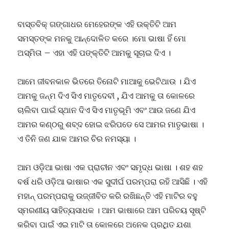
ବାସ୍ତବିକ୍ ଗଙ୍ଗାଧର ମେହେରଙ୍କ ଏହି ଉକ୍ତିଟି ଆମ
ସମସ୍ତଙ୍କ ମନକୁ ଆନ୍ଦୋଳିତ କରେ ।ମୋ ଭାଷା ହିଁ ମୋ
ଅସ୍ମିତା – ଏହା ଏହି ପଙ୍କ୍ତିଟି ଆମକୁ ସୂଚାଇ ଦିଏ ।
ଆମେ ଜୀବନକାଳ ଭିତରେ ତିନୋଟି ମାଆକୁ ଭେଟିଥାଉ । ଯିଏ
ଆମକୁ ଜନ୍ମ ଦିଏ ସିଏ ମାତୃଦେବୀ , ଯିଏ ଆମକୁ ତା କୋଳରେ
ଚାଲିବା ପାଇଁ ସ୍ଥାନ ଦିଏ ସିଏ ମାତୃଭୂମି ଏବଂ ଆଉ ଜଣେ ଯିଏ
ଆମର କଣ୍ଠରୁ ଶବ୍ଦ ହୋଇ ଝରିପଡେ ସେ ଆମର ମାତୃଭାଷା ।
ଏ ତିନି ଜଣ ଯାକ ଆମର ଚିର ନମସ୍ୟା ।
ଆମ ଓଡ଼ିଆ ଭାଷା ଏକ ପ୍ରାଚୀନ ଏବଂ ସମୃଦ୍ଧ ଭାଷା । ଶହ ଶହ
ବର୍ଷ ଧରି ଓଡ଼ିଆ ଭାଷାର ଏକ ସୁଦୀର୍ଘ ପରମ୍ପରା ରହି ଆସିଛି । ଏହି
ମହାନ୍ ପରମ୍ପରାକୁ ଉଜ୍ଜୀବିତ କରି ରଖିଛନ୍ତି ଏହି ମାଟିର ବହୁ
ସ୍ମରଣୀୟ ସାହିତ୍ୟସାଧକ । ଆମ ଭାଷାରେ ଆମ ପରିଚୟ ସୃଷ୍ଟି
କରିବା ପାଇଁ ଏଇ ମାଟି ତା କୋଳରେ ଅନେକ ପ୍ରଥିତ ଯଶା