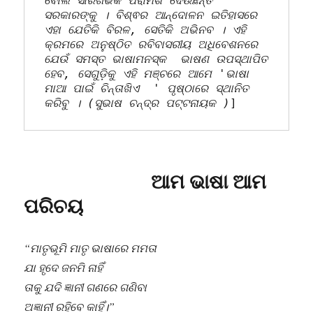
ବୋଲି ସାରଗର୍ଭକ ପରାମର୍ଶ ଦେଉଛନ୍ତି 
ସରକାରଙ୍କୁ । ବିଶ୍ଵର ଆନ୍ଦୋଳନ ଇତିହାସରେ 
ଏହା ଯେତିକି ବିରଳ, ସେତିକି ଅଭିନବ । ଏହି 
କ୍ରମରେ ଅନୁଷ୍ଠିତ ରବିବାସରୀୟ ଅଧିବେଶନରେ 
ଯେଉଁ ସମସ୍ତ ଭାଷାମନସ୍କ  ଭାଷଣ ଉପସ୍ଥାପିତ 
ହେବ, ସେଗୁଡ଼ିକୁ ଏହି ମଞ୍ଚରେ ଆମେ 'ଭାଷା 
ମାଆ ପାଇଁ ଚିନ୍ତାଖିଏ  ' ପୃଷ୍ଠାରେ ସ୍ଥାନିତ 
କରିବୁ । (ସୁଭାଷ ଚନ୍ଦ୍ର ପଟ୍ଟନାୟକ )
]
ଆମ ଭାଷା ଆମ
ପରିଚୟ
“ମାତୃଭୂମି ମାତୃ ଭାଷାରେ ମମତା
ଯା ହୃଦେ ଜନମି ନାହିଁ
ତାକୁ ଯଦି ଜ୍ଞାନୀ ଗଣରେ ଗଣିବା
ଅଜ୍ଞାନୀ ରହିବେ କାହିଁ।”